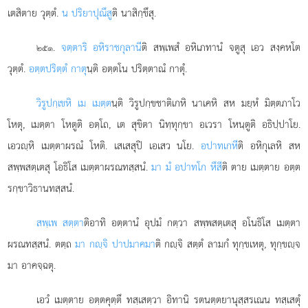
เตสิตาย วุตฺตํ.
น ปริยาปุณึสู
ติ นาสิกฺขึสุ.
.
จตฺตาริ อหิราชกุลานี
ติ สพฺเพสํ อหิเภทานํ จตูสุ เอว สงฺคหโต
๒๕๑
วุตฺตํ.
อตฺตปริตฺตํ กาตุ
นฺติ อตฺตโน ปริตฺตาณํ กาตุํ.
วิรูปกฺเขหิ เม เมตฺต
นฺติ วิรูปกฺขชาติเกหิ นาเคหิ สห มยฺหํ มิตฺตภาโว
โหตุ, เมตฺตา โหตูติ อตฺโถ, เต สุขิตา นิทฺทุกฺขา อเวรา โหนฺตูติ อธิปฺปาโย.
เอวฺหิ เมตฺตาผรณํ โหติ. เสเสสุปิ เอเสว นโย.
อปาทเกหี
ติ อหิกุเลหิ สห
สพฺพสตฺเตสุ โอธิโส เมตฺตาผรณทสฺสนํ.
มา มํ อปาทโก หึสี
ติ ตาย เมตฺตาย อตฺต
รกฺขาวิธานทสฺสนํ.
สพฺเพ สตฺตา
ติอาทิ อตฺตานํ อุปมํ กตฺวา สพฺพสตฺเตสุ อโนธิโส เมตฺตา
ผรณทสฺสนํ. ตตฺถ
มา กฺจิ ปาปมาคมา
ติ กฺจิ สตฺตํ ลามกํ ทุกฺขเหตุ, ทุกฺขฺจ
มา อาคจฺฉตุ.
เอวํ เมตฺตาย อตฺตคุตฺตึ ทสฺเสตฺวา อิทานิ รตนตฺตยานุสฺสรเณน ทสฺเสตุํ