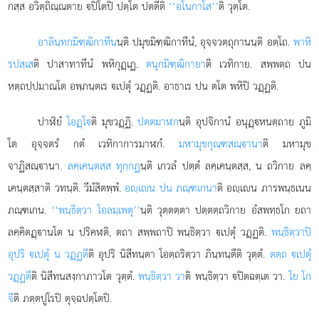
กสฺส อวิตฺถิณฺณตาย ปิโตปิ ปตฺโต ปตตีติ
‘‘อโนกาโส’’
ติ วุตฺโต.
อาลินฺทกมิฑฺฒิกาทีน
นฺติ ปมุขมิฑฺฒิกาทีนํ, อุจฺจวตฺถุกานนฺติ อตฺโถ.
พาหิ
รปสฺเส
ติ ปาสาทาทีนํ พหิกุฏฺเฏ.
ตนุกมิฑฺฒิกายา
ติ เวทิกาย. สพฺพตฺถ ปน
หตฺถปฺปมาณโต อพฺภนฺตเร เปตุํ วฏฺฏติ. อาธาเร ปน ตโต พหิปิ วฏฺฏติ.
ปาฬิยํ
โอฏฺโ
ติ มุขวฏฺฏิ.
ปตฺตมาฬก
นฺติ อุปจิกานํ อนุฏฺหนตฺถาย ภูมิ
โต อุจฺจตรํ กตํ เวทิกาการมาฬกํ.
มหามุขกุณฺฑสณฺานา
ติ มหามุข
จาฏิสณฺานา.
ลคฺเคนฺตสฺส ทุกฺกฏ
นฺติ เกวลํ ปตฺตํ ลคฺเคนฺตสฺส, น ถวิกาย ลคฺ
เคนฺตสฺสาติ วทนฺติ. วีมํสิตพฺพํ.
อฺเน ปน ภณฺฑเกนา
ติ อฺเน ภารพนฺธเนน
ภณฺฑเกน.
‘‘พนฺธิตฺวา โอลมฺเพตุ’’
นฺติ วุตฺตตฺตา ปตฺตตฺถวิกาย อํสพทฺธโก ยถา
ลคฺคิตฏฺานโต น ปริคฬติ, ตถา สพฺพถาปิ พนฺธิตฺวา เปตุํ วฏฺฏติ.
พนฺธิตฺวาปิ
อุปริ เปตุํ น วฏฺฏตี
ติ อุปริ นิสีทนฺตา โอตฺถริตฺวา ภินฺทนฺตีติ วุตฺตํ.
ตตฺถ เปตุํ
วฏฺฏตี
ติ นิสีทนสงฺกาภาวโต วุตฺตํ.
พนฺธิตฺวา วา
ติ พนฺธิตฺวา ปิตฉตฺเต วา.
โย โก
จี
ติ ภตฺตปูโรปิ ตุจฺฉปตฺโตปิ.