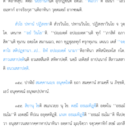
ตี’’ติอาทีสุปิ. ตตฺถ
นิยฺยานิก
นฺติ อุกฺกฏฺนฺติ อตฺโถ.
‘‘ตเถวา’’
ติ อิมินา ‘‘เอวํ
อมฺหากํ อาจริยกุล’’นฺติอาทินา วุตฺตมตฺถํ อากฑฺฒติ.
สํวโร ปหานํ ปฏิสงฺขา
ติ สํวรวินโย, ปหานวินโย, ปฏิสงฺขาวินโย จ วุตฺ
โต. เตนาห
‘‘อยํ วินโย’’
ติ. ‘‘ปฺตฺตํ อปฺตฺต’’นฺติ ทุกํ ‘‘ภาสิตํ อภา
สิต’’นฺติ ทุเกน อตฺถโต สมานเมว, ตถา ทุฏฺุลฺลทุกํ ครุกทุเกน. เตเนว เตสํ
‘‘จตฺ
ตาโร สติปฏฺานา…เป… อิทํ อปฺตฺตํ นามา’’
ติอาทินา สทิสนิทฺเทโส กโต.
สาวเสสาปตฺติ
นฺติ อวเสสสีเลหิ สหิตาปตฺตึ. นตฺถิ เอติสฺสํ อาปนฺนายํ สีลาวเสสา
ติ
อนวเสสาปตฺติ
.
. ปาฬิยํ
สมคฺคานฺจ อนุคฺคโห
ติ ยถา สมคฺคานํ สามคฺคี น ภิชฺชติ,
๓๕๔
เอวํ อนุคฺคหณํ อนุพลปฺปทานํ.
.
สิยา
นุ โข
ติ สมฺภเวยฺย นุ โข.
ตสฺมึ อธมฺมทิฏฺี
ติ อตฺตโน ‘‘อธมฺมํ
๓๕๕
ธมฺโม’’ติ เอตสฺมึ ทีปเน อยุตฺตทิฏฺิ.
เภเท อธมฺมทิฏฺี
ติ ‘‘อธมฺมํ ธมฺโม’’ติ ทีเปตฺ
วา อนุสฺสาวนสลากคฺคาหาปนาทินา อตฺตานํ มุฺจิตฺวา จตุวคฺคาทิกํ สงฺฆํ เอกสี