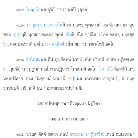
.
โปตฺถนิก
นฺติ ฉุริกํ, ‘‘ขร’’นฺติปิ วุจฺจติ.
๓๓๙
.
มา
กุฺชร นาคมาสโท
ติ เห กุฺชร พุทฺธนาคํ วธกจิตฺเตน มา อุป
๓๔๒
คจฺฉ.
ทุกฺข
นฺติ ทุกฺขการณตฺตา ทุกฺขํ.
อิโต
ติ อิโต ชาติโต.
ยโต
ติ ยสฺมา, ยนฺตสฺส
วา, คจฺฉนฺตสฺสาติ อตฺโถ.
มา จ มโท
ติ มโท ตยา น กาตพฺโพติ อตฺโถ.
.
ติกโภชน
นฺติ ตีหิ ภุฺชิตพฺพํ โภชนํ, ตโต อธิเกหิ เอกโต ปฏิคฺคเหตฺ
๓๔๓
วา ภุฺชิตุํ น วฏฺฏนกํ คณโภชนปฏิปกฺขํ โภชนนฺติ อตฺโถ.
โกกาลิโก
ติอาทีนิ เทว
ทตฺตปริสาย คณปาโมกฺขานํ นามานิ.
กปฺป
นฺติ มหานิรเย อายุกปฺปํ, ตํ อนฺต
รกปฺปนฺติ เกจิ. เกจิ ปน ‘‘อสงฺขฺเยยฺยกปฺป’’นฺติ.
ฉสกฺยปพฺพชฺชากถาทิวณฺณนา นิฏฺิตา.
สงฺฆเภทกกถาวณฺณนา
. ปรสฺส จิตฺตํ ตฺวา กถนํ
อาเทสนาปาฏิหาริยํ
. เกวลํ ธมฺมเทสนา
๓๔๕