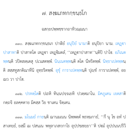
๗. สงฺฆเภทกกฺขนฺธโก
ฉสกฺยปพฺพชฺชากถาทิวณฺณนา
. สงฺฆเภทกกฺขนฺธเก
ปาฬิยํ
อนุปิยํ นามา
ติ อนุปิยา นาม.
เหฏฺา
๓๓๐
ปาสาทา
ติ ปาสาทโต เหฏฺา เหฏฺิมตลํ, ‘‘เหฏฺาปาสาท’’นฺติปิ ปาโ.
อภิเนต
พฺพ
นฺติ วปิตเขตฺเตสุ ปเวเสตพฺพํ.
นินฺเนตพฺพ
นฺติ ตโต นีหริตพฺพํ.
นิทฺธาเปตพฺพ
นฺ
ติ สสฺสทูสกติณาทีนิ อุทฺธริตพฺพํ.
อุชุํ การาเปตพฺพ
นฺติ ปุฺชํ การาเปตพฺพํ, อย
เมว วา ปาโ.
.
ปรทตฺโต
ติ ปเรหิ ทินฺนปจฺจเยหิ ปวตฺตมาโน.
มิคภูเตน เจตสา
ติ
๓๓๒
กตฺถจิ อลคฺคตาย มิคสฺส วิย ชาเตน จิตฺเตน.
.
มโนมยํ กาย
นฺติ ฌานมเนน นิพฺพตฺตํ พฺรหฺมกายํ, ‘‘กึ นุ โข อหํ ป
๓๓๓
สาเทยฺยํ, ยสฺมึ เม ปสนฺเน พหุลาภสกฺกาโร อุปฺปชฺเชยฺยา’’ติ ปมํ อุปฺปนฺนปริวิ