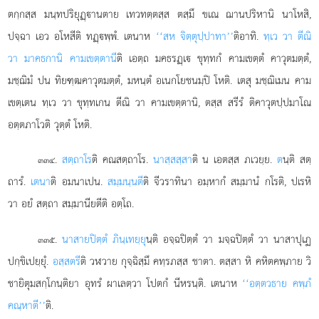
ตกฺกสฺส มนฺทปริยุฏฺานตาย เทวทตฺตสฺส ตสฺมึ ขเณ ฌานปริหานิ นาโหสิ,
ปจฺฉา เอว อโหสีติ ทฏฺพฺพํ. เตนาห
‘‘สห จิตฺตุปฺปาทา’’
ติอาทิ.
ทฺเว วา ตีณิ
วา มาคธกานิ คามเขตฺตานี
ติ เอตฺถ มคธรฏฺเ ขุทฺทกํ คามเขตฺตํ คาวุตมตฺตํ,
มชฺฌิมํ ปน ทิยฑฺฒคาวุตมตฺตํ, มหนฺตํ อเนกโยชนมฺปิ โหติ. เตสุ มชฺฌิเมน คาม
เขตฺเตน ทฺเว วา ขุทฺทเกน ตีณิ วา คามเขตฺตานิ, ตสฺส สรีรํ ติคาวุตปฺปมาโณ
อตฺตภาโวติ วุตฺตํ โหติ.
.
สตฺถาโร
ติ คณสตฺถาโร.
นาสฺสสฺสา
ติ น เอตสฺส ภเวยฺย.
ต
นฺติ สตฺ
๓๓๔
ถารํ.
เตนา
ติ อมนาเปน.
สมฺมนฺนตี
ติ จีวราทินา อมฺหากํ สมฺมานํ กโรติ, ปเรหิ
วา อยํ สตฺถา สมฺมานียตีติ อตฺโถ.
.
นาสาย
ปิตฺตํ ภินฺเทยฺยุ
นฺติ อจฺฉปิตฺตํ วา มจฺฉปิตฺตํ วา นาสาปุเฏ
๓๓๕
ปกฺขิเปยฺยุํ.
อสฺสตรี
ติ วฬวาย กุจฺฉิสฺมึ คทฺรภสฺส ชาตา. ตสฺสา หิ คหิตคพฺภาย วิ
ชายิตุมสกฺโกนฺติยา อุทรํ ผาเลตฺวา โปตกํ นีหรนฺติ. เตนาห
‘‘อตฺตวธาย คพฺภํ
คณฺหาตี’’
ติ.