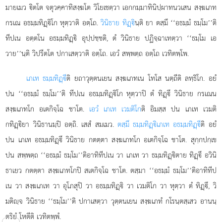
มายเมว ิตโต
จตุวคฺคาทิสงฺฆโต วิโยเชตฺวา เอกกมฺมาทินิปฺผาทนวเสน สงฺฆเภท
กรเณ อธมฺมทิฏฺิโก หุตฺวาติ อตฺโถ.
วินิธาย ทิฏฺิ
นฺติ ยา ตสฺมึ ‘‘อธมฺมํ ธมฺโม’’ติ
ทีปเน อตฺตโน อธมฺมทิฏฺิ อุปฺปชฺชติ, ตํ วินิธาย ปฏิจฺฉาเทตฺวา ‘‘ธมฺโม เอ
วาย’’นฺติ วิปรีตโต ปกาเสตฺวาติ อตฺโถ. เอวํ สพฺพตฺถ อตฺโถ เวทิตพฺโพ.
เภเท ธมฺมทิฏฺี
ติ ยถาวุตฺตนเยน สงฺฆเภทเน โทโส นตฺถีติ ลทฺธิโก. อยํ
ปน ‘‘อธมฺมํ ธมฺโม’’ติ ทีปเน อธมฺมทิฏฺิโก หุตฺวาปิ ตํ ทิฏฺึ วินิธาย กรเณน
สงฺฆเภทโก อเตกิจฺโฉ ชาโต.
เอวํ เภเท เวมติโก
ติ อิมสฺส ปน เภเท เวมติ
กทิฏฺิยา วินิธานมฺปิ อตฺถิ. เสสํ สมเมว.
ตสฺมึ ธมฺมทิฏฺิเภเท อธมฺมทิฏฺี
ติ อยํ
ปน เภเท อธมฺมทิฏฺึ วินิธาย กตตฺตา สงฺฆเภทโก อเตกิจฺโฉ ชาโต. สุกฺกปกฺเข
ปน สพฺพตฺถ ‘‘อธมฺมํ ธมฺโม’’ติอาทิทีปเน วา เภเท วา ธมฺมทิฏฺิตาย ทิฏฺึ อวินิ
ธาเยว กตตฺตา สงฺฆเภทโกปิ สเตกิจฺโฉ ชาโต. ตสฺมา ‘‘อธมฺมํ ธมฺโม’’ติอาทิทีป
เน วา สงฺฆเภเท วา อุโภสุปิ วา อธมฺมทิฏฺิ วา เวมติโก วา หุตฺวา ตํ ทิฏฺึ, วิ
มติฺจ วินิธาย ‘‘ธมฺโม’’ติ ปกาเสตฺวา วุตฺตนเยน สงฺฆเภทํ กโรนฺตสฺเสว อานนฺ
ตริยํ โหตีติ เวทิตพฺพํ.