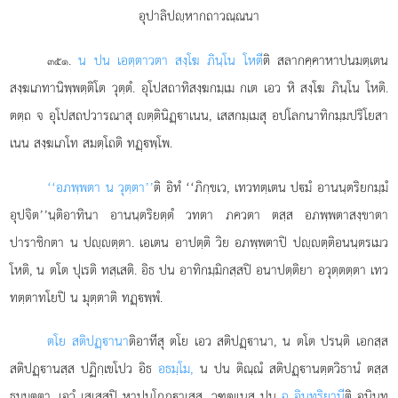
อุปาลิปฺหากถาวณฺณนา
.
น ปน เอตฺตาวตา สงฺโฆ ภินฺโน โหตี
ติ สลากคฺคาหาปนมตฺเตน
๓๕๑
สงฺฆเภทานิพฺพตฺติโต วุตฺตํ. อุโปสถาทิสงฺฆกมฺเม กเต เอว หิ สงฺโฆ ภินฺโน โหติ.
ตตฺถ จ อุโปสถปวารณาสุ ตฺตินิฏฺาเนน, เสสกมฺเมสุ อปโลกนาทิกมฺมปริโยสา
เนน สงฺฆเภโท สมตฺโถติ ทฏฺพฺโพ.
‘‘อภพฺพตา น วุตฺตา’’
ติ อิทํ ‘‘ภิกฺขเว, เทวทตฺเตน ปมํ อานนฺตริยกมฺมํ
อุปจิต’’นฺติอาทินา อานนฺตริยตฺตํ วทตา ภควตา ตสฺส อภพฺพตาสงฺขาตา
ปาราชิกตา น ปฺตฺตา. เอเตน อาปตฺติ วิย อภพฺพตาปิ ปฺตฺติอนนฺตรเมว
โหติ, น ตโต ปุเรติ ทสฺเสติ. อิธ ปน อาทิกมฺมิกสฺสปิ อนาปตฺติยา อวุตฺตตฺตา เทว
ทตฺตาทโยปิ น มุตฺตาติ ทฏฺพฺพํ.
ตโย สติปฏฺานา
ติอาทีสุ ตโย เอว สติปฏฺานา, น ตโต ปรนฺติ เอกสฺส
สติปฏฺานสฺส
ปฏิกฺเขโปว อิธ
อธมฺโม,
น ปน ติณฺณํ สติปฏฺานตฺตวิธานํ
ตสฺส
ธมฺมตฺตา. เอวํ เสเสสุปิ หาปนโกฏฺาเสสุ. วฑฺฒเนสุ ปน
ฉ อินฺทฺริยานี
ติ อนินฺทฺ