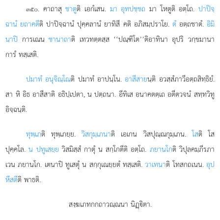
. คาถาสุ
ชาตู
ติ เอกํเสน.
มา อุทปชฺชถ
มา โหตูติ อตฺโถ.
ปาปิจฺ
๓๕๐
ฉานํ ยถาคตี
ติ ปาปิจฺฉานํ ปุคฺคลานํ ยาทิสี คติ อภิสมฺปราโย.
ตํ
อตฺถชาตํ.
อิมิ
นาปิ
การเณน
ชานาถา
ติ เทวทตฺตสฺส ‘‘ปณฺฑิโต’’ติอาทินา อุปริ วกฺขมานา
การํ ทสฺเสติ.
ปมาทํ อนุจิณฺโณ
ติ ปมาทํ อาปนฺโน.
อาสีสาย
นฺติ อวสฺสํภาวีอตฺถสิทฺธิยํ.
สา หิ อิธ อาสีสาติ อธิปฺเปตา, น ปตฺถนา. อีทิเส อนาคตตฺเถ อตีตวจนํ สทฺทวิทู
อิจฺฉนฺติ.
ทุพฺเภ
ติ ทุพฺเภยฺย.
วิสกุมฺเภนา
ติ เอเกน วิสปุณฺณกุมฺเภน.
โส
ติ โส
ปุคฺคโล.
น ปทูเสยฺย
วิสมิสฺสํ กาตุํ น สกฺโกตีติ อตฺโถ.
ภยานโก
ติ วิปุลคมฺภีรภา
เวน ภยานโก. เตนาปิ ทูเสตุํ น สกฺกุเณยฺยตํ ทสฺเสติ.
วาเทนา
ติ โทสกถเนน.
อุป
หึสตี
ติ พาธติ.
สงฺฆเภทกกถาวณฺณนา นิฏฺิตา.