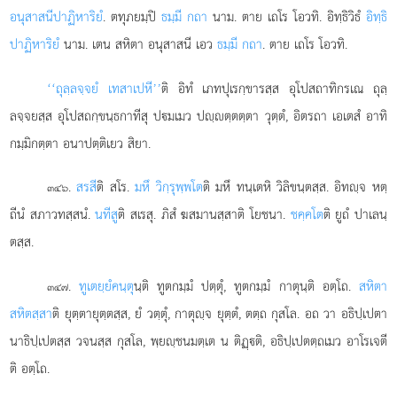
อนุสาสนีปาฏิหาริยํ
. ตทุภยมฺปิ
ธมฺมี กถา
นาม. ตาย เถโร โอวทิ. อิทฺธิวิธํ
อิทฺธิ
ปาฏิหาริยํ
นาม. เตน สหิตา อนุสาสนี เอว
ธมฺมี กถา
. ตาย เถโร โอวทิ.
‘‘ถุลฺลจฺจยํ เทสาเปหี’’
ติ อิทํ เภทปุเรกฺขารสฺส อุโปสถาทิกรเณ ถุลฺ
ลจฺจยสฺส อุโปสถกฺขนฺธกาทีสุ ปมเมว ปฺตฺตตฺตา วุตฺตํ, อิตรถา เอเตสํ อาทิ
กมฺมิกตฺตา อนาปตฺติเยว สิยา.
.
สรสี
ติ สโร.
มหึ วิกฺรุพฺพโต
ติ มหึ ทนฺเตหิ วิลิขนฺตสฺส. อิทฺจ หตฺ
๓๔๖
ถีนํ สภาวทสฺสนํ.
นทีสู
ติ สเรสุ. ภิสํ ฆสมานสฺสาติ โยชนา.
ชคฺคโต
ติ ยูถํ ปาเลนฺ
ตสฺส.
.
ทูเตยฺยํ
คนฺตุ
นฺติ ทูตกมฺมํ ปตฺตุํ, ทูตกมฺมํ กาตุนฺติ อตฺโถ.
สหิตา
๓๔๗
สหิตสฺสา
ติ ยุตฺตายุตฺตสฺส, ยํ วตฺตุํ, กาตุฺจ ยุตฺตํ, ตตฺถ กุสโล. อถ วา อธิปฺเปตา
นาธิปฺเปตสฺส วจนสฺส กุสโล, พฺยฺชนมตฺเต น ติฏฺติ, อธิปฺเปตตฺถเมว อาโรเจตี
ติ อตฺโถ.