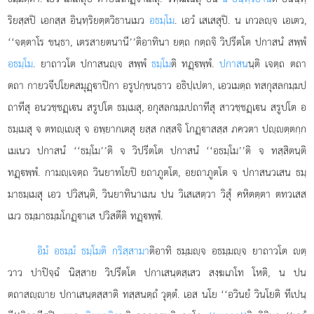
ริยสฺสปิ เอกสฺส อินฺทฺริยตฺตวิธานเมว
อธมฺโม
. เอวํ เสเสสุปิ. น เกวลฺจ เอเตว,
‘‘จตฺตาโร ขนฺธา, เตรสายตนานี’’ติอาทินา ยตฺถ กตฺถจิ วิปรีตโต ปกาสนํ สพฺพํ
อธมฺโม
. ยาถาวโต ปกาสนฺจ สพฺพํ
ธมฺโม
ติ ทฏฺพฺพํ.
ปกาสน
นฺติ เจตฺถ ตถา
ตถา กายวจีปโยคสมุฏฺาปิกา อรูปกฺขนฺธาว อธิปฺเปตา, เอวเมตฺถ ทสกุสลกมฺมป
ถาทีสุ อนวชฺชฏฺเน สรูปโต ธมฺเมสุ, อกุสลกมฺมปถาทีสุ สาวชฺชฏฺเน สรูปโต อ
ธมฺเมสุ จ ตทฺเสุ จ อพฺยากเตสุ ยสฺส กสฺสจิ โกฏฺาสสฺส ภควตา ปฺตฺตกฺก
เมเนว ปกาสนํ ‘‘ธมฺโม’’ติ จ วิปรีตโต ปกาสนํ ‘‘อธมฺโม’’ติ จ ทสฺสิตนฺติ
ทฏฺพฺพํ. กามฺเจตฺถ วินยาทโยปิ ยถาภูตโต, อยถาภูตโต จ ปกาสนวเสน ธมฺ
มาธมฺเมสุ เอว ปวิสนฺติ, วินยาทินาเมน ปน วิเสเสตฺวา วิสุํ คหิตตฺตา ตทวเสส
เมว ธมฺมาธมฺมโกฏฺาเส ปวิสตีติ ทฏฺพฺพํ.
อิมํ อธมฺมํ ธมฺโมติ กริสฺสามา
ติอาทิ ธมฺมฺจ อธมฺมฺจ ยาถาวโต ตฺ
วาว ปาปิจฺฉํ นิสฺสาย วิปรีตโต ปกาเสนฺตสฺเสว สงฺฆเภโท โหติ, น ปน
ตถาสฺาย ปกาเสนฺตสฺสาติ ทสฺสนตฺถํ วุตฺตํ. เอส นโย ‘‘อวินยํ วินโยติ ทีเปนฺ