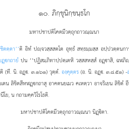
๑๐. ภิกฺขุนิกฺขนฺธโก
มหาปชาปติโคตมีวตฺถุกถาวณฺณนา
ชิตตฺตา’’
ติ อิทํ ปฺจวสฺสสตโต อุทฺธํ สทฺธมฺมสฺส อปฺปวตฺตนก
ยฏฺกถายํ
ปน ‘‘ปฏิสมฺภิทาปฺปตฺเตหิ วสฺสสหสฺสํ อฏฺาสิ, ฉฬภิฺเ
ติ (ที. นิ. อฏฺ. ๓.๑๖๑) วุตฺตํ.
องฺคุตฺตร
(อ. นิ. อฏฺ. ๓.๘.๕๑) -
นํ มเตน ลิขิตสีหฬฏฺกถาสุ อาคตนยเมว คเหตฺวา อาจริเยน ลิขิตํ
นีโย, น กถามคฺควิโรโธติ.
มหาปชาปติโคตมีวตฺถุกถาวณฺณนา นิฏฺิตา.
ภิกฺขุนีอุปสมฺปทานุชานนกถาวณฺณนา