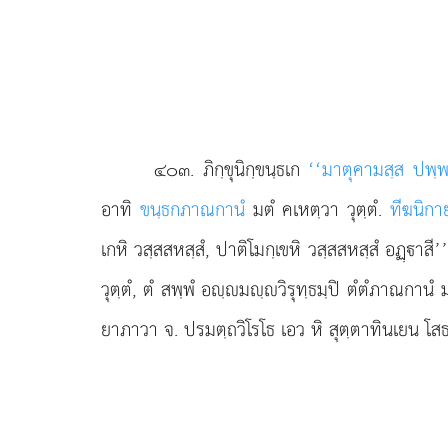
๔๐๓
. ภิกฺขุนิกฺขนฺธเก
‘‘มาตุคามสฺส ปพฺพ
อาทิ
ขนฺธกภาณกานํ
มตํ คเหตฺวา วุตฺตํ.
ทีฆนิกา
เกหิ วสฺสสหสฺสํ, ปาติโมกฺเขหิ วสฺสสหสฺสํ อฏฺาสี’’
วุตฺตํ, ตํ สพฺพํ อฺมฺวิรุทฺธมฺปิ ตํตํภาณกา
ยาภาวา จ. ปรมตฺถวิโรโธ เอว หิ สุตฺตาทินเยน โสธ