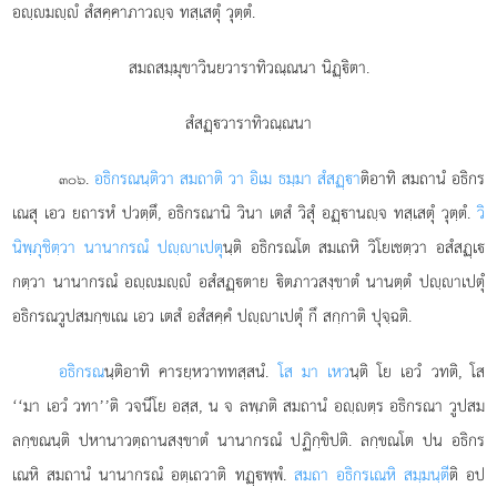
อฺมฺํ สํสคฺคาภาวฺจ ทสฺเสตุํ วุตฺตํ.
สมถสมฺมุขาวินยวาราทิวณฺณนา นิฏฺิตา.
สํสฏฺวาราทิวณฺณนา
.
อธิกรณนฺติ
วา สมถาติ วา อิเม ธมฺมา สํสฏฺา
ติอาทิ สมถานํ อธิกร
๓๐๖
เณสุ เอว ยถารหํ ปวตฺตึ, อธิกรณานิ วินา เตสํ วิสุํ อฏฺานฺจ ทสฺเสตุํ วุตฺตํ.
วิ
นิพฺภุชิตฺวา นานากรณํ ปฺาเปตุ
นฺติ อธิกรณโต สมเถหิ วิโยเชตฺวา อสํสฏฺเ
กตฺวา นานากรณํ อฺมฺํ อสํสฏฺตาย ิตภาวสงฺขาตํ นานตฺตํ ปฺาเปตุํ
อธิกรณวูปสมกฺขเณ เอว เตสํ อสํสคฺคํ ปฺาเปตุํ กึ สกฺกาติ ปุจฺฉติ.
อธิกรณ
นฺติอาทิ
คารยฺหวาททสฺสนํ.
โส มา เหว
นฺติ โย เอวํ วทติ, โส
‘‘มา เอวํ วทา’’ติ วจนีโย อสฺส, น จ ลพฺภติ สมถานํ อฺตฺร อธิกรณา วูปสม
ลกฺขณนฺติ ปหานาวตฺถานสงฺขาตํ นานากรณํ ปฏิกฺขิปติ. ลกฺขณโต ปน อธิกร
เณหิ สมถานํ นานากรณํ อตฺเถวาติ ทฏฺพฺพํ.
สมถา อธิกรเณหิ สมฺมนฺตี
ติ อป