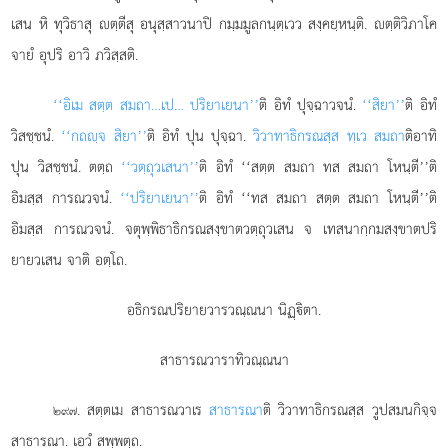
เสน หิ ทุวิธาสุ ตฺตีสุ อนุสฺสาวนาปิ กมฺมมูลกนฺตฺเวว สงฺคยฺหนฺติ. ตฺติวิภาโค
จายํ อุปริ อาวิ ภวิสฺสติ.
‘‘อิเม สตฺต สมถา…เป… ปริยาเยนา’’
ติ อิทํ ปุจฺฉาวจนํ.
‘‘สิยา’’
ติ อิทํ
วิสชฺชนํ.
‘‘กถฺจ สิยา’’
ติ อิทํ ปุน ปุจฺฉา.
วิวาทาธิกรณสฺส ทฺเว สมถา
ติอาทิ
ปุน วิสชฺชนํ. ตตฺถ
‘‘วตฺถุวเสนา’’
ติ อิทํ ‘‘สตฺต สมถา ทส สมถา โหนฺตี’’ติ
อิมสฺส การณวจนํ.
‘‘ปริยาเยนา’’
ติ อิทํ ‘‘ทส สมถา สตฺต สมถา โหนฺตี’’ติ
อิมสฺส การณวจนํ. จตุพฺพิธาธิกรณสงฺขาตวตฺถุวเสน จ เทสนากฺกมสงฺขาตปริ
ยายวเสน จาติ อตฺโถ.
อธิกรณปริยายวารวณฺณนา นิฏฺิตา.
สาธารณวาราทิวณฺณนา
. สตฺตเม สาธารณวาเร
สาธารณา
ติ วิวาทาธิกรณสฺส วูปสมนกิจฺจ
๒๙๗
สาธารณา. เอวํ สพฺพตฺถ.