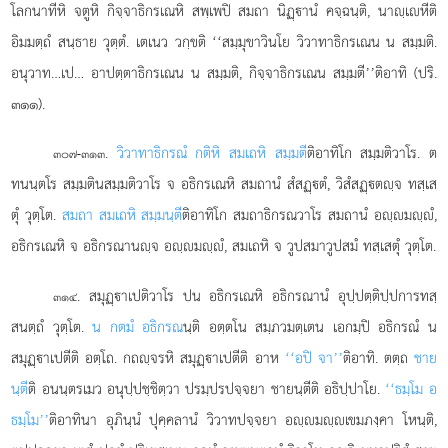
โลกนาทีหิ จตูหิ กิจฺจาธิกรเณหิ สพฺเพปิ สมถา นิฏฺานํ คจฺฉนฺติ, นาฺเหีติ
อิมมตฺถํ สนฺธาย วุตฺตํ. เตเนว วกฺขติ ‘‘สมฺมุขาวินโย วิวาทาธิกรเณน น สมฺมติ.
อนุวาท…เป… อาปตฺตาธิกรเณน น สมฺมติ, กิจฺจาธิกรเณน สมฺมตี’’ติอาทิ (ปริ.
๓๑๑).
.
วิวาทาธิกรณํ กติหิ สมเถหิ สมฺมตี
ติอาทิโก สมฺมติวาโร. ต
๓๐๗-๓๑๓
ทนนฺตโร สมฺมตินสมฺมติวาโร จ อธิกรเณหิ สมถานํ สํสฏฺตํ, วิสํสฏฺตฺจ ทสฺเส
ตุํ วุตฺโต.
สมถา สมเถหิ สมฺมนฺตี
ติอาทิโก สมถาธิกรณวาโร สมถานํ อฺมฺํ,
อธิกรเณหิ จ อธิกรณานฺจ อฺมฺํ, สมเถหิ จ วูปสมาวูปสมํ ทสฺเสตุํ วุตฺโต.
. สมุฏฺาเปติวาโร ปน อธิกรเณหิ อธิกรณานํ อุปฺปตฺติปฺปการทสฺ
๓๑๔
สนตฺถํ วุตฺโต.
น กตมํ อธิกรณ
นฺติ อตฺตโน สมฺภวมตฺเตน เอกมฺปิ อธิกรณํ น
สมุฏฺาเปตีติ อตฺโถ. กถฺจรหิ สมุฏฺาเปตีติ อาห
‘‘อปิ จา’’
ติอาทิ. ตตฺถ
ชาย
นฺตี
ติ อนนฺตรเมว อนุปฺปชฺชิตฺวา ปรมฺปรปจฺจยา ชายนฺตีติ อธิปฺปาโย.
‘‘ธมฺโม อ
ธมฺโม’’
ติอาทินา อุภินฺนํ ปุคฺคลานํ วิวาทปจฺจยา อฺมฺเขมภงฺคา โหนฺติ,