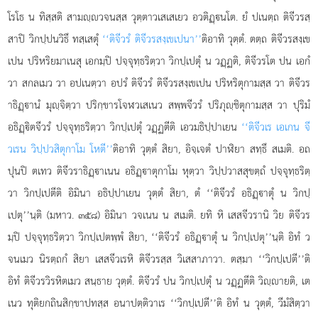
โรโธ น ทิสฺสติ สามฺวจนสฺส วุตฺตาวเสเสเยว อวติฏฺนโต. ยํ ปเนตฺถ ติจีวรสฺ
สาปิ วิกปฺปนวิธึ ทสฺเสตุํ
‘‘ติจีวรํ ติจีวรสงฺเขเปนา’’
ติอาทิ วุตฺตํ. ตตฺถ ติจีวรสงฺเข
เปน ปริหริยมาเนสุ เอกมฺปิ ปจฺจุทฺธริตฺวา วิกปฺเปตุํ น วฏฺฏติ, ติจีวรโต ปน เอกํ
วา สกลเมว วา อปเนตฺวา อปรํ ติจีวรํ ติจีวรสงฺเขเปน ปริหริตุกามสฺส วา ติจีวร
าธิฏฺานํ มุฺจิตฺวา ปริกฺขารโจฬวเสเนว สพฺพจีวรํ ปริภุฺชิตุกามสฺส
วา ปุริมํ
อธิฏฺิตจีวรํ ปจฺจุทฺธริตฺวา วิกปฺเปตุํ วฏฺฏตีติ เอวมธิปฺปาเยน
‘‘ติจีวเร เอเกน จี
วเรน วิปฺปวสิตุกาโม โหตี’’
ติอาทิ วุตฺตํ สิยา, อิจฺเจตํ ปาฬิยา สทฺธึ สเมติ. อถ
ปุนปิ ตเทว ติจีวราธิฏฺาเนน อธิฏฺาตุกาโม หุตฺวา วิปฺปวาสสุขตฺถํ ปจฺจุทฺธริตฺ
วา วิกปฺเปตีติ อิมินา อธิปฺปาเยน วุตฺตํ สิยา, ตํ ‘‘ติจีวรํ อธิฏฺาตุํ น วิกปฺ
เปตุ’’นฺติ (มหาว. ๓๕๘) อิมินา วจเนน น สเมติ. ยทิ หิ เสสจีวรานิ วิย ติจีวร
มฺปิ ปจฺจุทฺธริตฺวา วิกปฺเปตพฺพํ สิยา, ‘‘ติจีวรํ อธิฏฺาตุํ น วิกปฺเปตุ’’นฺติ อิทํ ว
จนเมว นิรตฺถกํ สิยา เสสจีวเรหิ ติจีวรสฺส วิเสสาภาวา. ตสฺมา ‘‘วิกปฺเปตี’’ติ
อิทํ ติจีวรวิรหิตเมว สนฺธาย วุตฺตํ. ติจีวรํ ปน วิกปฺเปตุํ น วฏฺฏตีติ วิฺายติ, เต
เนว ทุติยกถินสิกฺขาปทสฺส อนาปตฺติวาเร ‘‘วิกปฺเปตี’’ติ อิทํ น วุตฺตํ, วีมํสิตฺวา