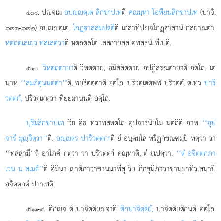
. ปฺจเม
อปฺตฺเต สิกฺขาปเท
ติ
คณมฺหา โอหียนสิกฺขาปเท
(ปาจิ.
๕๐๘
๖๙๑-๖๙๒) อปฺตฺเต.
โกฏฺาสสมฺปตฺตี
ติ เกสาทิปฺจโกฏฺาสานํ กลฺยาณตา.
หตฺถตเลเยว ทสฺเสตฺวา
ติ หตฺถตลโต เสสกายสฺส อทสฺสนํ ทีเปติ.
.
วิหตฺถตายา
ติ
วิหตตาย, อมิสฺสิตตาย อปฏิสรณตายาติ อตฺโถ. เต
๕๑๐
นาห
‘‘สมภิตุนฺนตฺตา’’
ติ, พฺยธิตตฺตาติ อตฺโถ. ปริวตฺเตตพฺพํ ปริวตฺตํ, ตเทว
ปาริ
วตฺตกํ,
ปริวตฺเตตฺวา ทิยฺยมานนฺติ อตฺโถ.
ปุริมสิกฺขาปเท
วิย อิธ ทฺวาทสหตฺโถ อุปจารนิยโม นตฺถีติ อาห
‘‘อุป
จารํ มุฺจิตฺวา’’
ติ.
อฺตฺร ปาริวตฺตกา
ติ ยํ อนฺตมโส หรีฏกขณฺฑมฺปิ ทตฺวา วา
‘‘ทสฺสามี’’ติ อาโภคํ กตฺวา วา ปริวตฺตกํ คณฺหาติ, ตํ เปตฺวา.
‘‘ตํ อจิตฺตกภา
เวน น สเมตี’’
ติ อิมินา าติภาวาชานนาทีสุ วิย ภิกฺขุนีภาวาชานนาทิวเสนาปิ
อจิตฺตกตํ ปกาเสติ.
. ติกฺจ ตํ ปาจิตฺติยฺจาติ
ติกปาจิตฺติยํ,
ปาจิตฺติยติกนฺติ อตฺโถ.
๕๑๓-๔