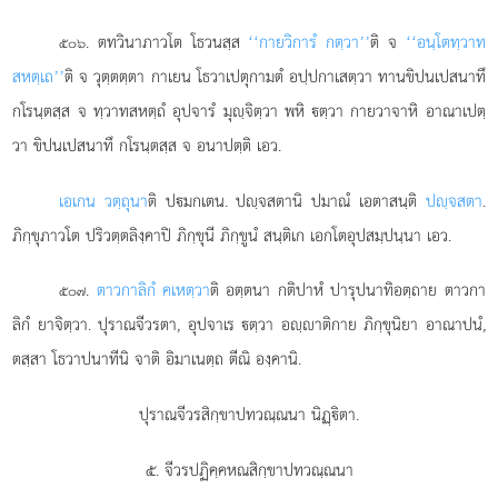
. ตทวินาภาวโต โธวนสฺส
‘‘กายวิการํ กตฺวา’’
ติ จ
‘‘อนฺโตทฺวาท
๕๐๖
สหตฺเถ’’
ติ จ วุตฺตตฺตา กาเยน โธวาเปตุกามตํ อปฺปกาเสตฺวา ทานขิปนเปสนาทึ
กโรนฺตสฺส จ ทฺวาทสหตฺถํ อุปจารํ มุฺจิตฺวา พหิ ตฺวา กายวาจาหิ อาณาเปตฺ
วา ขิปนเปสนาทึ กโรนฺตสฺส จ อนาปตฺติ เอว.
เอเกน วตฺถุนา
ติ ปมกเตน. ปฺจสตานิ ปมาณํ เอตาสนฺติ
ปฺจสตา
.
ภิกฺขุภาวโต ปริวตฺตลิงฺคาปิ ภิกฺขุนี ภิกฺขูนํ สนฺติเก เอกโตอุปสมฺปนฺนา เอว.
.
ตาวกาลิกํ คเหตฺวา
ติ อตฺตนา กติปาหํ ปารุปนาทิอตฺถาย ตาวกา
๕๐๗
ลิกํ ยาจิตฺวา. ปุราณจีวรตา, อุปจาเร ตฺวา อฺาติกาย ภิกฺขุนิยา อาณาปนํ,
ตสฺสา โธวาปนาทีนิ จาติ อิมาเนตฺถ ตีณิ องฺคานิ.
ปุราณจีวรสิกฺขาปทวณฺณนา นิฏฺิตา.
๕. จีวรปฏิคฺคหณสิกฺขาปทวณฺณนา