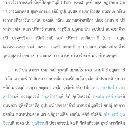
‘‘ยาวจีวรกาลสมยํ นิกฺขิปิตพฺพ’’นฺติ (ปารา. ๖๔๘) วุตฺตํ, ตสฺส อฏฺกถายฺจ
‘‘ปวารณมาสสฺส ชุณฺหปกฺขปฺจมิยํ อุปฺปนฺนสฺส อจฺเจกจีวรสฺส อนตฺถเต กถิเน
เอกาทสทิวสาธิโก มาโส, อตฺถเต กถิเน เอกาทสทิวสาธิกา ปฺจ มาสา จ ปริ
หาโร วุตฺโต, ตเมว ปริหารํ สนฺธาย ‘ฉฏฺิโต ปฏฺาย ปน อุปฺปนฺนํ อนจฺเจกจีวร
มฺปิ ปจฺจุทฺธริตฺวา ปิตจีวรมฺปิ เอตํ ปริหารํ ลภติเยวา’ติ (ปารา. อฏฺ.
๒.๖๔๖-๖๔๙) วุตฺตํ. ตสฺมา กาเลปิ อกาเลปิ จ ยถาตถา ลทฺธํ
อติเรกจีวรํ
วุตฺถวสฺสานํ เอกมาสํ, ปฺจมาสํ วา ยถารหํ ปริหารํ ลภติ เอวาติ คเหตพฺพํ.
เอวํ ปน อวตฺวา ปทภาชนํ วุตฺตนฺติ สมฺพนฺโธ. ตตฺถ
เอว
นฺติ ยํ อฏฺกถายํ
‘‘ตโต เจ อุตฺตรี’’ติ อิมสฺส มาสปรมโต อุตฺตรีติ
อตฺโถ วุตฺโต, ตํ ปรามสติ. ปทภา
ชนิยํ เอวมตฺถํ อวตฺวา อฺถา อตฺโถ วุตฺโตติ อธิปฺปาโย.
ตาว อุปฺปนฺนํ ปจฺจา
สาจีวร
นฺติ ปจฺจตฺตวจนํ.
‘‘มูลจีวร’’
นฺติ อิทํ อุปโยควจนํ.
อตฺตโน คติกํ กโรตี
ติ
อนนฺตรา ทุติยทิวสาทีสุ อุปฺปนฺนํ ปจฺจาสาจีวรํ มาสปรมํ มูลจีวรํ เปตุํ อทตฺวา
อตฺตโน ทสาหปรมตาย เอว ปติฏฺาเปตีติ อตฺตโน คติกํ กโรตีติ.
ตโต อุทฺธํ มูล
จีวร
นฺติ เอตฺถ ปน
มูลจีวร
นฺติ ปจฺจตฺตวจนํ. ตฺหิ วีสติมทิวสโต อุทฺธํ ทฺวาวีสติม