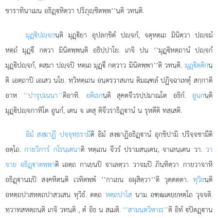
ขาราทินาเมน อธิฏฺหิตฺวา ปริภุฺชิตพฺพ’’นฺติ วทนฺติ.
มุฏฺิปฺจก
นฺติ มุฏฺิยา อุปลกฺขิตํ ปฺจกํ, จตุหตฺเถ มินิตฺวา ปฺจมํ
หตฺถํ มุฏฺึ กตฺวา มินิตพฺพนฺติ อธิปฺปาโย. เกจิ ปน ‘‘มุฏฺิหตฺถานํ ปฺจกํ
มุฏฺิปฺจกํ, ตสฺมา ปฺจปิ หตฺเถ มุฏฺึ กตฺวาว มินิตพฺพา’’ติ วทนฺติ.
มุฏฺิตฺติก
นฺ
ติ เอตฺถาปิ เอเสว นโย. ทฺวิหตฺเถน อนฺตรวาสเกน ติมณฺฑลํ ปฏิจฺฉาเทตุํ สกฺกาติ
อาห
‘‘ปารุปเนนา’’
ติอาทิ.
อติเรก
นฺติ สุคตจีวรปฺปมาณโต อธิกํ.
อูนก
นฺติ
มุฏฺิปฺจกาทิโต อูนกํ, เตน จ เตสุ ติจีวราธิฏฺานํ น รุหตีติ ทสฺเสติ.
อิมํ สงฺฆาฏึ ปจฺจุทฺธรามี
ติ อิมํ สงฺฆาฏิอธิฏฺานํ อุกฺขิปามิ ปริจฺจชามีติ
อตฺโถ.
กายวิการํ กโรนฺเตนา
ติ หตฺเถน จีวรํ ปรามสนฺเตน, จาเลนฺเตน วา.
วา
จาย อธิฏฺาตพฺพา
ติ เอตฺถ
กาเยนปิ จาเลตฺวา วาจมฺปิ ภินฺทิตฺวา กายวาจาหิ
อธิฏฺานมฺปิ สงฺคหิตนฺติ เวทิตพฺพํ ‘‘กาเยน อผุสิตฺวา’’ติ วุตฺตตฺตา.
ทุวิธ
นฺติ
อหตฺถปาสหตฺถปาสวเสน ทุวิธํ. ตตฺถ
หตฺถปาโส
นาม อฑฺฒเตยฺยหตฺโถ วุจฺจติ.
ทฺวาทสหตฺถนฺติ เกจิ วทนฺติ
, ตํ อิธ น สเมติ.
‘‘สามนฺตวิหาเร’’
ติ อิทํ ปิตฏฺาน