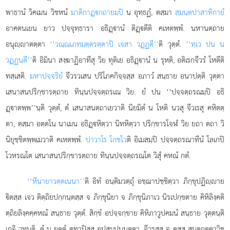
พาธานํ วิคเมน วิชหนํ
มาติกาฏฺกถายมฺปิ
น อุทฺธฏํ, ตสฺมา
สมนฺตปาสาทิกายํ
อาคตนเยน ยาว ปจฺจุทฺธารา อธิฏฺานํ ติฏฺตีติ คเหตพฺพํ. นหานตฺถาย
อนุฺาตตฺตา
‘‘วณฺณเภทมตฺตรตฺตาปิ เจสา วฏฺฏตี’’
ติ วุตฺตํ.
‘‘ทฺเว ปน น
วฏฺฏนฺตี’’
ติ อิมินา สงฺฆาฏิอาทีสุ วิย ทุติเย อธิฏฺานํ น รุหติ, อติเรกจีวรํ โหตีติ
ทสฺเสติ.
มหาปจฺจริยํ
จีวรวเสน ปริโภคกิจฺจสฺส อภาวํ สนฺธาย อนาปตฺติ วุตฺตา
เสนาสนปริกฺขารตฺถาย ทินฺนปจฺจตฺถรเณ วิย. ยํ ปน ‘‘ปจฺจตฺถรณมฺปิ อธิ
ฏฺาตพฺพ’’นฺติ วุตฺตํ, ตํ เสนาสนตฺถาเยวาติ นิยมิตํ น โหติ นวสุ จีวเรสุ คหิตตฺ
ตา, ตสฺมา อตฺตโน นาเมน อธิฏฺหิตฺวา นิทหิตฺวา ปริกฺขารโจฬํ วิย ยถา ตถา วิ
นิยุชฺชิตพฺพเมวาติ คเหตพฺพํ.
ปาวาโร โกชโว
ติ อิเมสมฺปิ ปจฺจตฺถรณาทีนํ โลเกปิ
โวหรณโต เสนาสนปริกฺขารตฺถาย ทินฺนปจฺจตฺถรณโต วิสุํ คหณํ กตํ.
‘‘หีนายาวตฺตเนนา’’
ติ อิทํ อนฺติมวตฺถุํ อชฺฌาปชฺชิตฺวา ภิกฺขุปฏิฺาย
ิตสฺส เจว ติตฺถิยปกฺกนฺตสฺส จ ภิกฺขุนิยา จ ภิกฺขุนิภาเว นิรเปกฺขตาย คิหิลิงฺคติ
ตฺถิยลิงฺคคฺคหณํ สนฺธาย วุตฺตํ. สิกฺขํ อปจฺจกฺขาย คิหิภาวูปคมนํ สนฺธาย วุตฺตนฺติ
เกจิ วทนฺติ, ตํ น ยุตฺตํ ตทาปิสฺส อุปสมฺปนฺนตฺตา, จีวรสฺส จ ตสฺส สนฺตกตฺตาวิช