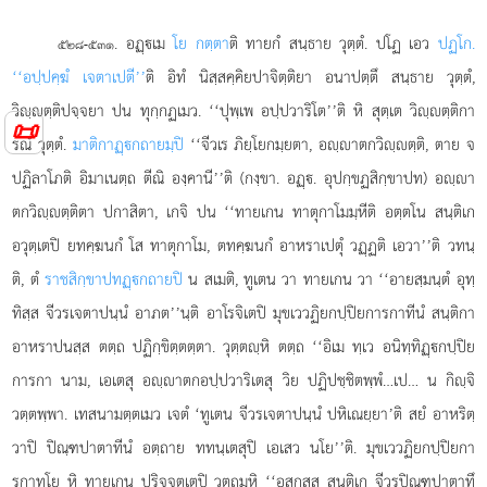
. อฏฺเม
โย กตฺตา
ติ ทายกํ สนฺธาย วุตฺตํ. ปโฏ เอว
ปฏโก.
๕๒๘-๕๓๑
‘‘อปฺปคฺฆํ เจตาเปตี’’
ติ อิทํ นิสฺสคฺคิยปาจิตฺติยา อนาปตฺตึ สนฺธาย วุตฺตํ,
วิฺตฺติปจฺจยา ปน ทุกฺกฏเมว. ‘‘ปุพฺเพ อปฺปวาริโต’’ติ หิ สุตฺเต
วิฺตฺติกา
📜
รณํ วุตฺตํ.
มาติกาฏฺกถายมฺปิ
‘‘จีวเร ภิยฺโยกมฺยตา, อฺาตกวิฺตฺติ, ตาย จ
ปฏิลาโภติ อิมาเนตฺถ ตีณิ องฺคานี’’ติ (กงฺขา. อฏฺ. อุปกฺขฏสิกฺขาปท) อฺา
ตกวิฺตฺติตา ปกาสิตา, เกจิ ปน ‘‘ทายเกน ทาตุกาโมมฺหีติ อตฺตโน สนฺติเก
อวุตฺเตปิ ยทคฺฆนกํ โส ทาตุกาโม, ตทคฺฆนกํ อาหราเปตุํ วฏฺฏติ เอวา’’ติ วทนฺ
ติ, ตํ
ราชสิกฺขาปทฏฺกถายปิ
น สเมติ, ทูเตน วา ทายเกน วา ‘‘อายสฺมนฺตํ อุทฺ
ทิสฺส จีวรเจตาปนฺนํ อาภต’’นฺติ อาโรจิเตปิ มุขเววฏิยกปฺปิยการกาทีนํ สนฺติกา
อาหราปนสฺส ตตฺถ ปฏิกฺขิตฺตตฺตา. วุตฺตฺหิ ตตฺถ ‘‘อิเม ทฺเว อนิทฺทิฏฺกปฺปิย
การกา นาม, เอเตสุ อฺาตกอปฺปวาริเตสุ วิย ปฏิปชฺชิตพฺพํ…เป… น กิฺจิ
วตฺตพฺพา. เทสนามตฺตเมว เจตํ ‘ทูเตน จีวรเจตาปนฺนํ ปหิเณยฺยา’ติ สยํ อาหริตฺ
วาปิ ปิณฺฑปาตาทีนํ อตฺถาย ททนฺเตสุปิ เอเสว นโย’’ติ. มุขเววฏิยกปฺปิยกา
รกาทโย หิ ทายเกน ปริจฺจตฺเตปิ วตฺถุมฺหิ ‘‘อสุกสฺส สนฺติเก จีวรปิณฺฑปาตาทึ