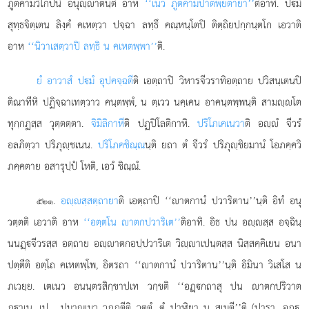
ภูตคามวิโกปนํ อนุฺาตนฺติ อาห
‘‘เนว ภูตคามปาตพฺยตายา’’
ติอาทิ. ปมํ
สุทฺธจิตฺเตน ลิงฺคํ คเหตฺวา ปจฺฉา ลทฺธึ คณฺหนฺโตปิ ติตฺถิยปกฺกนฺตโก เอวาติ
อาห
‘‘นิวาเสตฺวาปิ ลทฺธิ น คเหตพฺพา’’
ติ.
ยํ อาวาสํ ปมํ อุปคจฺฉตี
ติ เอตฺถาปิ วิหารจีวราทิอตฺถาย ปวิสนฺเตนปิ
ติณาทีหิ ปฏิจฺฉาเทตฺวาว
คนฺตพฺพํ, น ตฺเวว นคฺเคน อาคนฺตพฺพนฺติ สามฺโต
ทุกฺกฏสฺส วุตฺตตฺตา.
จิมิลิกาหี
ติ ปฏปิโลติกาหิ.
ปริโภเคเนวา
ติ อฺํ จีวรํ
อลภิตฺวา ปริภุฺชเนน.
ปริโภคชิณฺณ
นฺติ ยถา ตํ จีวรํ ปริภุฺชิยมานํ โอภคฺควิ
ภคฺคตาย อสารุปฺปํ โหติ, เอวํ ชิณฺณํ.
.
อฺสฺสตฺถายา
ติ เอตฺถาปิ ‘‘าตกานํ ปวาริตาน’’นฺติ อิทํ อนุ
๕๒๑
วตฺตติ เอวาติ อาห
‘‘อตฺตโน าตกปวาริเต’’
ติอาทิ. อิธ ปน อฺสฺส อจฺฉินฺ
นนฏฺจีวรสฺส อตฺถาย อฺาตกอปฺปวาริเต วิฺาเปนฺตสฺส นิสฺสคฺคิเยน อนา
ปตฺตีติ อตฺโถ คเหตพฺโพ, อิตรถา ‘‘าตกานํ ปวาริตาน’’นฺติ อิมินา วิเสโส น
ภเวยฺย. เตเนว อนนฺตรสิกฺขาปเท วกฺขติ ‘‘อฏฺกถาสุ ปน าตกปริวาต
ฏฺาเน…เป… ปมาณเมว วฏฺฏตีติ วุตฺตํ, ตํ ปาฬิยา น สเมตี’’ติ (ปารา. อฏฺ.