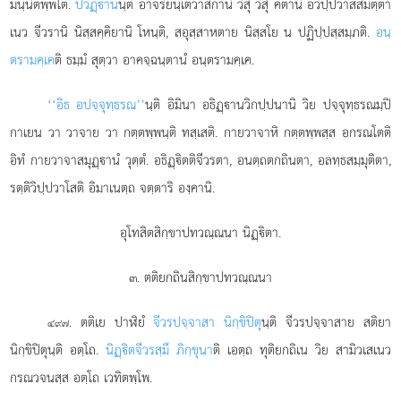
มนฺนิตพฺพโต.
ปวิฏฺาน
นฺติ อาจริยนฺเตวาสิกานํ วิสุํ วิสุํ คตานํ อวิปฺปวาสสีมตฺตา
เนว จีวรานิ นิสฺสคฺคิยานิ โหนฺติ, สอุสฺสาหตาย นิสฺสโย น ปฏิปฺปสฺสมฺภติ.
อนฺ
ตรามคฺเค
ติ ธมฺมํ สุตฺวา อาคจฺฉนฺตานํ อนฺตรามคฺเค.
‘‘อิธ อปจฺจุทฺธรณ’’
นฺติ อิมินา อธิฏฺานวิกปฺปนานิ วิย ปจฺจุทฺธรณมฺปิ
กาเยน วา วาจาย วา กตฺตพฺพนฺติ ทสฺเสติ. กายวาจาหิ กตฺตพฺพสฺส อกรณโตติ
อิทํ กายวาจาสมุฏฺานํ
วุตฺตํ. อธิฏฺิตติจีวรตา, อนตฺถตกถินตา, อลทฺธสมฺมุติตา,
รตฺติวิปฺปวาโสติ อิมาเนตฺถ จตฺตาริ องฺคานิ.
อุโทสิตสิกฺขาปทวณฺณนา นิฏฺิตา.
๓. ตติยกถินสิกฺขาปทวณฺณนา
. ตติเย
ปาฬิยํ
จีวรปจฺจาสา นิกฺขิปิตุ
นฺติ จีวรปจฺจาสาย สติยา
๔๙๗
นิกฺขิปิตุนฺติ อตฺโถ.
นิฏฺิตจีวรสฺมึ ภิกฺขุนา
ติ เอตฺถ ทุติยกถิเน วิย สามิวเสเนว
กรณวจนสฺส อตฺโถ เวทิตพฺโพ.