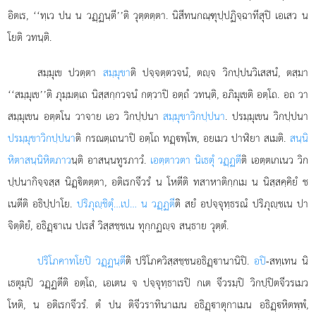
อิตเร, ‘‘ทฺเว ปน น วฏฺฏนฺตี’’ติ วุตฺตตฺตา. นิสีทนกณฺฑุปฺปฏิจฺฉาทีสุปิ เอเสว น
โยติ วทนฺติ.
สมฺมุเข ปวตฺตา
สมฺมุขา
ติ ปจฺจตฺตวจนํ, ตฺจ วิกปฺปนวิเสสนํ, ตสฺมา
‘‘สมฺมุเข’’ติ ภุมฺมตฺเถ นิสฺสกฺกวจนํ กตฺวาปิ อตฺถํ วทนฺติ, อภิมุเขติ อตฺโถ. อถ วา
สมฺมุเขน อตฺตโน วาจาย เอว วิกปฺปนา
สมฺมุขาวิกปฺปนา
. ปรมฺมุเขน วิกปฺปนา
ปรมฺมุขาวิกปฺปนา
ติ กรณตฺเถนาปิ อตฺโถ ทฏฺพฺโพ, อยเมว ปาฬิยา สเมติ.
สนฺนิ
หิตาสนฺนิหิตภาว
นฺติ อาสนฺนทูรภาวํ.
เอตฺตาวตา นิเธตุํ วฏฺฏตี
ติ เอตฺตเกเนว วิก
ปฺปนากิจฺจสฺส นิฏฺิตตฺตา, อติเรกจีวรํ น โหตีติ ทสาหาติกฺกเม น นิสฺสคฺคิยํ ช
เนตีติ อธิปฺปาโย.
ปริภุฺชิตุํ…เป… น วฏฺฏตี
ติ สยํ อปจฺจุทฺธรณํ ปริภุฺชเน ปา
จิตฺติยํ, อธิฏฺาเน ปเรสํ วิสฺสชฺชเน ทุกฺกฏฺจ สนฺธาย วุตฺตํ.
ปริโภคาทโยปิ วฏฺฏนฺตี
ติ ปริโภควิสฺสชฺชนอธิฏฺานานิปิ.
อปิ
-สทฺเทน นิ
เธตุมฺปิ วฏฺฏตีติ อตฺโถ, เอเตน จ ปจฺจุทฺธาเรปิ กเต จีวรมฺปิ วิกปฺปิตจีวรเมว
โหติ, น อติเรกจีวรํ. ตํ ปน ติจีวราทินาเมน อธิฏฺาตุกาเมน อธิฏฺหิตพฺพํ,