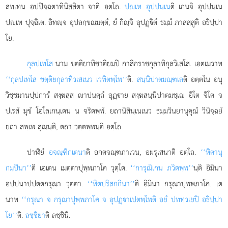
สทฺเทน อปฺปิจฺฉตาทินิสฺสิตา จาติ อตฺโถ.
ปฺเห อุปฺปนฺเน
ติ เกนจิ อุปฺปนฺเน
ปฺเห ปุจฺฉิเต. อิทฺจ อุปลกฺขณมตฺตํ, ยํ กิฺจิ อุปฏฺิตํ ธมฺมํ ภาสสฺสูติ อธิปฺปา
โย.
กุลปเทโส
นาม ขตฺติยาทิชาติยมฺปิ กาสิกราชกุลาทิกุลวิเสโส. เอตเมวาห
‘‘กุลปเทโส ขตฺติยกุลาทิวเสเนว เวทิตพฺโพ’’
ติ.
สนฺนิปาตมณฺฑเล
ติ อตฺตโน อนุ
วิชฺชมานปฺปการํ สงฺฆสฺส าปนตฺถํ อุฏฺาย สงฺฆสนฺนิปาตมชฺเฌ อิโต จิโต จ
ปเรสํ มุขํ โอโลเกนฺเตน น จริตพฺพํ. ยถานิสินฺเนเนว ธมฺมวินยานุคุณํ วินิจฺฉยํ
ยถา สพฺเพ สุณนฺติ, ตถา วตฺตพฺพนฺติ อตฺโถ.
ปาฬิยํ
อจณฺฑิกเตนา
ติ อกตจณฺฑภาเวน, อผรุเสนาติ อตฺโถ.
‘‘หิตานุ
กมฺปินา’’
ติ เอเตน เมตฺตาปุพฺพภาโค วุตฺโต.
‘‘การุณิเกน ภวิตพฺพ’’
นฺติ อิมินา
อปฺปนาปฺปตฺตกรุณา วุตฺตา.
‘‘หิตปริสกฺกินา’’
ติ อิมินา กรุณาปุพฺพภาโค. เต
นาห
‘‘กรุณา จ กรุณาปุพฺพภาโค จ อุปฏฺาเปตพฺโพติ อยํ ปททฺวเยปิ อธิปฺปา
โย’’
ติ.
ลชฺชิยา
ติ ลชฺชินี.