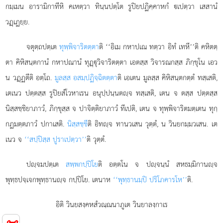
กมฺเมน อารามิกาทีหิ คเหตฺวา ทินฺนปตฺโต รูปิยปฏิคฺคาหกํ เปตฺวา เสสานํ
วฏฺเฏยฺย.
จตุตฺถปตฺเต
ทุพฺพิจาริตตฺตา
ติ ‘‘อิเม กหาปเณ ทตฺวา อิทํ เทหี’’ติ คหิตตฺ
ตา คิหิสนฺตกานํ กหาปณานํ ทุฏฺุวิจาริตตฺตา เอตสฺส วิจารณกสฺส ภิกฺขุโน เอว
น วฏฺฏตีติ อตฺโถ.
มูลสฺส อสมฺปฏิจฺฉิตตฺตา
ติ เอเตน มูลสฺส คิหิสนฺตกตฺตํ ทสฺเสติ,
เตเนว ปตฺตสฺส รูปิยสํโวหาเรน อนุปฺปนฺนตฺจ ทสฺเสติ, เตน จ ตสฺส ปตฺตสฺส
นิสฺสชฺชิยาภาวํ, ภิกฺขุสฺส จ ปาจิตฺติยาภาวํ ทีเปติ, เตน จ ทุพฺพิจาริตมตฺเตน ทุกฺ
กฏมตฺตภาวํ ปกาเสติ.
นิสฺสชฺชี
ติ อิทฺจ ทานวเสน วุตฺตํ, น วินยกมฺมวเสน. เต
เนว จ
‘‘สปฺปิสฺส ปูราเปตฺวา’’
ติ วุตฺตํ.
ปฺจมปตฺเต
สพฺพกปฺปิโย
ติ อตฺตโน จ ปฺจนฺนํ สหธมฺมิกานฺจ
พุทฺธปจฺเจกพุทฺธานฺจ กปฺปิโย. เตนาห
‘‘พุทฺธานมฺปิ ปริโภคารโห’’
ติ.
อิติ วินยสงฺคหสํวณฺณนาภูเต วินยาลงฺกาเร
📜