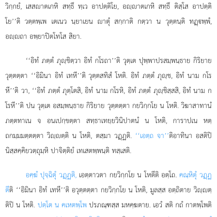
วิกฺกยํ, เสสาตเกหิ สทฺธึ ทฺเว อาปตฺติโย, อฺาตเกหิ สทฺธึ ติสฺโส อาปตฺติ
โย’’ติ วตฺตพฺเพ เตเนว นฺยาเยน าตุํ สกฺกาติ กตฺวา น วุตฺตนฺติ ทฏฺพฺพํ,
อฺถา อพฺยาปิตโทโส สิยา.
‘‘อิทํ ภตฺตํ ภุฺชิตฺวา อิทํ กโรถา’’ติ วุตฺเต ปุพฺพาปรสมฺพนฺธาย กิริยาย
วุตฺตตฺตา ‘‘อิมินา อิทํ เทหี’’ติ วุตฺตสทิสํ โหติ. อิทํ ภตฺตํ ภุฺช, อิทํ นาม กโร
หี’’ติ วา, ‘‘อิทํ
ภตฺตํ ภุตฺโตสิ, อิทํ นาม กโรหิ, อิทํ ภตฺตํ ภุฺชิสฺสสิ, อิทํ นาม ก
โรหี’’ติ ปน วุตฺเต อสมฺพนฺธาย กิริยาย วุตฺตตฺตา กยวิกฺกโย น โหติ. วิฆาสาทานํ
ภตฺตทาเน จ อนเปกฺขตฺตา สทฺธาเทยฺยวินิปาตนํ น โหติ, การาปเน หตฺ
ถกมฺมมตฺตตฺตา วิฺตฺติ น โหติ, ตสฺมา วฏฺฏติ.
‘‘เอตฺถ จา’’
ติอาทินา อสติปิ
นิสฺสคฺคิยวตฺถุมฺหิ ปาจิตฺติยํ เทเสตพฺพนฺติ ทสฺเสติ.
อคฺฆํ ปุจฺฉิตุํ วฏฺฏติ,
เอตฺตาวตา กยวิกฺกโย น โหตีติ อตฺโถ.
คณฺหิตุํ วฏฺฏ
ตี
ติ ‘‘อิมินา อิทํ เทหี’’ติ อวุตฺตตฺตา
กยวิกฺกโย น โหติ, มูลสฺส อตฺถิตาย วิฺตฺ
ติปิ น โหติ.
ปตฺโต น คเหตพฺโพ
ปรภณฺฑสฺส มหคฺฆตาย. เอวํ สติ กถํ กาตพฺโพติ