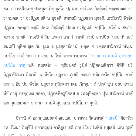
สเย ถาวรปโยเคสุ ปาสสูลาทีสุ มูลโต ปฏฺาย การิเตสุ กิสฺมิฺจิ ทณฺฑมตฺเต วา
วากมตฺเต วา อวสิฏฺเ สติ น มุจฺจติ, สพฺพสฺมึ นฏฺเเยว มุจฺจติ, เอวมิธาปิ พีชโต
ปฏฺาย กตตฺตา ตสฺมึ ปตฺเต กิสฺมิฺจิ ปตฺเต อวสิฏฺเปิ กปฺปิโย ภวิตุํ น สกฺกา.
ตถา จ วกฺขติ ‘‘สเจปิ ตํ วินาเสตฺวา
ถาลกํ กาเรติ, ตมฺปิ อกปฺปิย’’นฺตฺยาทิ. เอวํ
สนฺเตปิ ทุติยปตฺเต วิย มูเล จ มูลสฺสามิกานํ, ปตฺเต จ ปตฺตสฺสามิกานํ ทินฺเน
กปฺปิโย กาตุํ สกฺกา ภเวยฺย นุ โขติ อาสงฺกายมาห
‘‘น สกฺกา เกนจิ อุปาเยน
กปฺปิโย กาตุ’’
นฺติ. ตสฺสตฺโถ – ทุติยปตฺตํ รูปิยํ ปฏิคฺคณฺหิตฺวา คิหีหิ ปริ
นิฏฺาปิตเมว กิณาติ, น พีชโต ปฏฺาย ทูเสติ, ตสฺมา ทุติยปตฺโต กปฺปิโย กาตุํ
สกฺกา, อิธ ปน พีชโต ปฏฺาย ทูสิตตฺตา เตน ภิกฺขุนา ตํ ปตฺตํ ปุน อยปาสาณ
พีชํ กาตุํ อสกฺกุเณยฺยตฺตา, ปฏิคฺคหิตรูปิยสฺส จ วฬฺชิตตฺตา ปุน สามิกานํ ทาตุํ
อสกฺกุเณยฺยตฺตา น สกฺกา เกนจิ อุปาเยน กปฺปิโย กาตุนฺติ.
อิทานิ ตํ อสกฺกุเณยฺยตฺตํ อฺเน ปกาเรน วิตฺถาเรตุํ
‘‘สเจปี’’
ติอาทิม
าห. อิมินา กิฺจิปิ อยวตฺถุมฺหิ อวสิฏฺเ สติ อกปฺปิโยว โหตีติ ทสฺเสติ. เตน วุตฺตํ