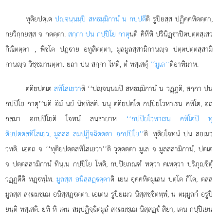
ทุติยปตฺเต
ปฺจนฺนมฺปิ สหธมฺมิกานํ น กปฺปตี
ติ รูปิยสฺส ปฏิคฺคหิตตฺตา,
กยวิกฺกยสฺส จ กตตฺตา.
สกฺกา ปน กปฺปิโย กาตุ
นฺติ คิหีหิ ปรินิฏฺาปิตปตฺตสฺเสว
กิณิตตฺตา
, พีชโต ปฏฺาย อทูสิตตฺตา, มูลมูลสฺสามิกานฺจ ปตฺตปตฺตสฺสามิ
กานฺจ วิชฺชมานตฺตา. ยถา ปน สกฺกา โหติ, ตํ ทสฺเสตุํ
‘‘มูเล’’
ติอาทิมาห.
ตติยปตฺเต
สทิโสเยวา
ติ ‘‘ปฺจนฺนมฺปิ สหธมฺมิกานํ น วฏฺฏติ, สกฺกา ปน
กปฺปิโย กาตุ’’นฺติ อิมํ นยํ นิทฺทิสติ. นนุ ตติยปตฺโต กปฺปิยโวหาเรน คหิโต, อถ
กสฺมา อกปฺปิโยติ โจทนํ สนฺธายาห
‘‘กปฺปิยโวหาเรน คหิโตปิ ทุ
ติยปตฺตสทิโสเยว, มูลสฺส สมฺปฏิจฺฉิตตฺตา อกปฺปิโย’’
ติ. ทุติยโจทนํ ปน สยเมว
วทติ. เอตฺถ จ ‘‘ทุติยปตฺตสทิโสเยวา’’ติ วุตฺตตฺตา มูเล จ มูลสฺสามิกานํ, ปตฺเต
จ ปตฺตสฺสามิกานํ ทินฺเน กปฺปิโย โหติ, กปฺปิยภณฺฑํ ทตฺวา คเหตฺวา ปริภุฺชิตุํ
วฏฺฏตีติ ทฏฺพฺโพ.
มูลสฺส อนิสฺสฏฺตฺตา
ติ เยน อุคฺคหิตมูเลน ปตฺโต กีโต, ตสฺส
มูลสฺส สงฺฆมชฺเฌ อนิสฺสฏฺตฺตา. เอเตน รูปิยเมว นิสฺสชฺชิตพฺพํ, น ตมฺมูลกํ อรูปิ
ยนฺติ
ทสฺเสติ. ยทิ หิ เตน สมฺปฏิจฺฉิตมูลํ สงฺฆมชฺเฌ นิสฺสฏฺํ สิยา, เตน กปฺปิเยน