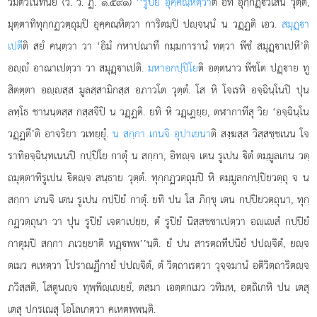
วิมติวิโนทนิยํ (วิ. วิ. ฏี. ๑.๕๙๑)
‘‘รูปิยํ อุคฺคณฺหิตฺวา
ติ อิทํ อุกฺกฏฺวเสน วุตฺตํ,
มุตฺตาทิทุกฺกฏวตฺถุมฺปิ อุคฺคณฺหิตฺวา การิตมฺปิ ปฺจนฺนํ น วฏฺฏติ เอว.
สมุฏฺา
เปตี
ติ สยํ คนฺตฺวา วา ‘อิมํ กหาปณาทึ กมฺมการานํ ทตฺวา พีชํ สมุฏฺาเปหี’ติ
อฺํ อาณาเปตฺวา วา สมุฏฺาเปติ.
มหาอกปฺปิโย
ติ อตฺตนาว พีชโต ปฏฺาย ทู
สิตตฺตา อฺสฺส มูลสฺสามิกสฺส อภาวโต วุตฺตํ. โส หิ โจเรหิ อจฺฉินฺโนปิ ปุน
ลทฺโธ ชานนฺตสฺส กสฺสจีปิ น วฏฺฏติ. ยทิ หิ วฏฺเฏยฺย, ตฬากาทีสุ วิย ‘อจฺฉินฺโน
วฏฺฏตี’ติ อาจริยา วเทยฺยุํ.
น สกฺกา เกนจิ อุปาเยนา
ติ สงฺฆสฺส วิสฺสชฺชเนน โจ
ราทิอจฺฉินฺทเนนปิ กปฺปิโย กาตุํ น สกฺกา, อิทฺจ เตน รูเปน
ิตํ ตมฺมูลเกน วตฺ
ถมุตฺตาทิรูเปน ิตฺจ สนฺธาย วุตฺตํ. ทุกฺกฏวตฺถุมฺปิ หิ ตมฺมูลกกปฺปิยวตฺถุ จ น
สกฺกา เกนจิ เตน รูเปน กปฺปิยํ กาตุํ. ยทิ ปน โส ภิกฺขุ เตน กปฺปิยวตฺถุนา, ทุกฺ
กฏวตฺถุนา วา ปุน รูปิยํ เจตาเปยฺย, ตํ รูปิยํ นิสฺสชฺชาเปตฺวา อฺเสํ กปฺปิยํ
กาตุมฺปิ สกฺกา ภเวยฺยาติ ทฏฺพฺพ’’นฺติ. ยํ ปน สารตฺถทีปนิยํ ปปฺจิตํ, ยฺจ
ตเมว คเหตฺวา โปราณฏีกายํ ปปฺจิตํ, ตํ วิตฺถาเรตฺวา วุจฺจมานํ อติวิตฺถาริตฺจ
ภวิสฺสติ, โสตูนฺจ ทุพฺพิฺเยฺยํ, ตสฺมา เอตฺตกเมว วทิมฺห, อตฺถิเกหิ ปน เตสุ
เตสุ ปกรเณสุ โอโลเกตฺวา คเหตพฺพนฺติ.