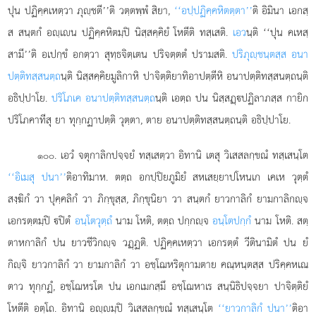
ปุน ปฏิคฺคเหตฺวา ภุฺชตี’’ติ วตฺตพฺพํ สิยา,
‘‘อปฺปฏิคฺคหิตตฺตา’’
ติ อิมินา เอกสฺ
ส สนฺตกํ อฺเน ปฏิคฺคหิตมฺปิ นิสฺสคฺคิยํ โหตีติ ทสฺเสติ.
เอว
นฺติ ‘‘ปุน คเหสฺ
สามี’’ติ อเปกฺขํ อกตฺวา สุทฺธจิตฺเตน ปริจตฺตตํ ปรามสติ.
ปริภุฺชนฺตสฺส อนา
ปตฺติทสฺสนตฺถ
นฺติ
นิสฺสคฺคิยมูลิกาหิ ปาจิตฺติยาทิอาปตฺตีหิ อนาปตฺติทสฺสนตฺถนฺติ
อธิปฺปาโย.
ปริโภเค อนาปตฺติทสฺสนตฺถ
นฺติ เอตฺถ ปน นิสฺสฏฺปฏิลาภสฺส กายิก
ปริโภคาทีสุ ยา ทุกฺกฏาปตฺติ วุตฺตา, ตาย อนาปตฺติทสฺสนตฺถนฺติ อธิปฺปาโย.
. เอวํ จตุกาลิกปจฺจยํ ทสฺเสตฺวา อิทานิ เตสุ วิเสสลกฺขณํ ทสฺเสนฺโต
๑๐๐
‘‘อิเมสุ ปนา’’
ติอาทิมาห. ตตฺถ อกปฺปิยภูมิยํ สหเสยฺยาปโหนเก เคเห วุตฺตํ
สงฺฆิกํ วา ปุคฺคลิกํ วา ภิกฺขุสฺส, ภิกฺขุนิยา วา สนฺตกํ ยาวกาลิกํ ยามกาลิกฺจ
เอกรตฺตมฺปิ ปิตํ
อนฺโตวุตฺถํ
นาม โหติ, ตตฺถ ปกฺกฺจ
อนฺโตปกฺกํ
นาม โหติ. สตฺ
ตาหกาลิกํ ปน ยาวชีวิกฺจ วฏฺฏติ. ปฏิคฺคเหตฺวา เอกรตฺตํ วีตินามิตํ ปน ยํ
กิฺจิ ยาวกาลิกํ วา ยามกาลิกํ วา อชฺโฌหริตุกามตาย คณฺหนฺตสฺส ปริคฺคหเณ
ตาว ทุกฺกฏํ, อชฺโฌหรโต ปน เอกเมกสฺมึ อชฺโฌหาเร สนฺนิธิปจฺจยา ปาจิตฺติยํ
โหตีติ อตฺโถ. อิทานิ อฺมฺปิ วิเสสลกฺขณํ ทสฺเสนฺโต
‘‘ยาวกาลิกํ ปนา’’
ติอา