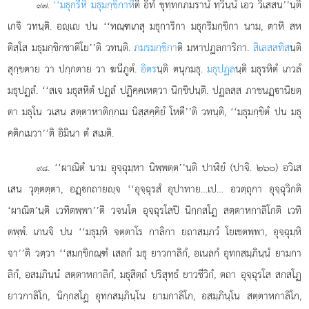
.
‘‘มธุกรีหิ มธุมกฺขิกาหี
ติ อิทํ ขุทฺทกภมรานํ ทฺวินฺนํ เอว วิเสสน’’นฺติ
๙๗
เกจิ วทนฺติ. อฺเ ปน ‘‘ทณฺฑเกสุ มธุการิกา มธุกริมกฺขิกา นาม, ตาหิ สห
ติสฺโส มธุมกฺขิกชาติโย’’ติ วทนฺติ.
ภมรมกฺขิกา
ติ มหาปฏลการิกา.
สิเลสสทิส
นฺติ
สุกฺขตาย วา ปกฺกตาย วา ฆนีภูตํ.
อิตร
นฺติ ตนุกมธุ.
มธุปฏล
นฺติ มธุรหิตํ เกวลํ
มธุปฏลํ. ‘‘สเจ มธุสหิตํ ปฏลํ ปฏิคฺคเหตฺวา นิกฺขิปนฺติ. ปฏลสฺส ภาชนฏฺานิยตฺ
ตา มธุโน
วเสน สตฺตาหาติกฺกเม นิสฺสคฺคิยํ โหตี’’ติ วทนฺติ, ‘‘มธุมกฺขิตํ ปน มธุ
คติกเมวา’’ติ อิมินา ตํ สเมติ.
. ‘‘ผาณิตํ นาม อุจฺฉุมฺหา นิพฺพตฺต’’นฺติ ปาฬิยํ (ปาจิ. ๒๖๐) อวิเส
๙๘
เสน วุตฺตตฺตา, อฏฺกถายฺจ ‘‘อุจฺฉุรสํ อุปาทาย…เป… อวตฺถุกา อุจฺฉุวิกติ
‘ผาณิต’นฺติ เวทิตพฺพา’’ติ วจนโต อุจฺฉุรโสปิ นิกฺกสโฏ สตฺตาหกาลิโกติ เวทิ
ตพฺพํ. เกนจิ ปน ‘‘มธุมฺหิ จตฺตาโร กาลิกา ยถาสมฺภวํ โยเชตพฺพา, อุจฺฉุมฺหิ
จา’’ติ วตฺวา ‘‘สมกฺขิกณฺฑํ เสลกํ มธุ ยาวกาลิกํ, อเนลกํ อุทกสมฺภินฺนํ ยามกา
ลิกํ, อสมฺภินฺนํ สตฺตาหกาลิกํ, มธุสิตฺถํ ปริสุทฺธํ ยาวชีวิกํ, ตถา อุจฺฉุรโส สกสโฏ
ยาวกาลิโก, นิกฺกสโฏ อุทกสมฺภินฺโน ยามกาลิโก, อสมฺภินฺโน สตฺตาหกาลิโก,