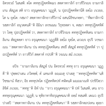
อิตรทฺวยํ วิเสเสติ. ตโต ตทหุปฏิคฺคหิตเมว สตฺตาหกาลิกํ ยาวชีวิกฺจ ยามกาลิ
เกน สํสฏฺเ สติ ยาว อรุณุคฺคมนา วฏฺฏติ, น ปุเรปฏิคฺคหิตานีติ อตฺโถ ภเวยฺย,
โส น ยุตฺโต. กสฺมา? สตฺตาหกาลิกยาวชีวิกานํ อสนฺนิธิชนกตฺตา, ‘‘ทีฆกาลิกานิ
รสฺสกาลิกํ อนุวตฺตนฺตี’’ติ อิมินา ลกฺขเณน วิรุทฺธตฺตา จ, ตสฺมา ตทหุปฏิคฺคหิตํ
วา โหตุ ปุเรปฏิคฺคหิตํ วา, สตฺตาหกาลิกํ ยาวชีวิกฺจ ตทหุปฏิคฺคหิเตน ยามกา
ลิเกน สํสฏฺตฺตา ยาว อรุณุคฺคมนา วฏฺฏตีติ อตฺโถ ยุตฺโต, เอวฺจ อุปริ วกฺขมา
เนน ‘‘สตฺตาหกาลิเกน ปน ตทหุปฏิคฺคหิเตน สทฺธึ สํสฏฺํ ตทหุปฏิคฺคหิตํ วา ปุ
เรปฏิคฺคหิตํ วา ยาวชีวิกํ สตฺตาหํ กปฺปตี’’ติ วจเนน สมํ ภเวยฺย.
อปิจ ‘‘ยามกาลิเกน สํสฏฺํ ปน อิตรทฺวยํ ตทหุ ยาว อรุณุคฺคมนา วฏฺฏ
ตี’’ติ ปุพฺพปาเน ภวิตพฺพํ, ตํ เลขเกหิ อฺเสุ ปาเสุ ‘‘ตทหุปฏิคฺคหิต’’นฺติ
วิชฺชมานํ ทิสฺวา, อิธ ตทหุปทโต ปฏิคฺคหิตปทํ คฬิตนฺติ มฺมาเนหิ ปกฺขิปิตฺวา
ลิขิตํ ภเวยฺย, ‘‘ตทหู’’ติ อิทํ ปน ‘‘ยาว อรุณุคฺคมนา’’ติ ปทํ วิเสเสติ, เตน ยาว
ตทหุอรุณุคฺคมนา วฏฺฏติ, น ทุติยาหาทิอรุณุคฺคมนาติ อตฺถํ ทสฺเสติ. เตเนว อุปริ
ปาเปิ ‘‘สตฺตาหกาลิเกน ปน ตทหุปฏิคฺคหิเตนา’’ติ รสฺสกาลิกตฺถปเทน ตุลฺยา