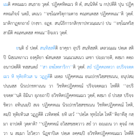
เณ
ติ คหณเมว สนฺธาย วุตฺตํ. ปฏิคฺคหิตเมว หิ ตํ, สนฺนิหิตํ น กปฺปตีติ ปุน ปฏิคฺ
คหณกิจฺจํ นตฺถิ, เตเนว ‘‘อชฺโฌหริตุกามตาย คณฺหนฺตสฺส ปฏิคฺคหเณ’’ติ วุตฺตํ.
มาติกาฏฺกถายํ (กงฺขา. อฏฺ. สนฺนิธิการกสิกฺขาปทวณฺณนา) ปน ‘‘อชฺโฌหริสฺ
สามีติ คณฺหนฺตสฺส คหเณ’’อิจฺเจว วุตฺตํ.
ย
นฺติ ยํ ปตฺตํ.
สนฺทิสฺสตี
ติ ยาคุยา อุปริ สนฺทิสฺสติ. เตลวณฺเณ ปตฺเต สติ
ปิ นิสฺเนหภาเว องฺคุลิยา ฆํสนฺตสฺส วณฺณวเสเนว เลขา ปฺายติ, ตสฺมา ตตฺถ
อนาปตฺตีติ ทสฺสนตฺถํ
‘‘สา อพฺโพหาริกา’’
ติ วุตฺตํ.
สยํ ปฏิคฺคเหตฺวา อปริจฺจตฺต
เมว หิ ทุติยทิวเส น วฏฺฏตี
ติ เอตฺถ ปฏิคฺคหเณ อนเปกฺขวิสฺสชฺชเนน, อนุปสมฺ
ปนฺนสฺส นิรเปกฺขทาเนน วา วิชหิตปฏิคฺคหณํ ปริจฺจตฺตเมว โหตีติ ‘‘อปริ
จฺจตฺต’’นฺติ อิมินา อุภยถาปิ อวิชหิตปฏิคฺคหณเมว วุตฺตํ, ตสฺมา ยํ ปรสฺส ปริจฺจ
ชิตฺวา อทินฺนมฺปิ สเจ ปฏิคฺคหเณ นิรเปกฺขวิสฺสชฺชเนน วิชหิตปฏิคฺคหณํ โหติ,
ตมฺปิ ทุติยทิวเส วฏฺฏตีติ เวทิตพฺพํ. ยทิ เอวํ ‘‘ปตฺโต ทุทฺโธโต โหตี’’ติอาทีสุ กสฺ
มา อาปตฺติ วุตฺตาติ? ‘‘ปฏิคฺคหณํ อวิสฺสชฺเชตฺวาว
สยํ วา อฺเน วา ตุจฺฉํ กตฺ
วา น สมฺมา โธวิตฺวา นิฏฺาปิเต ปตฺเต ลคฺคมฺปิ อวิชหิตปฏิคฺคหณเมว โหตีติ