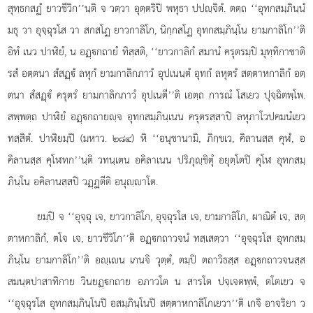
สุทฺธกสฏํ ยาวชีวิก’’นฺติ จ วตฺวา อุตฺตริปิ พหุธา ปปฺจิตํ. ตตฺถ ‘‘อุทกสมฺภินฺนํ
มธุ วา อุจฺฉุรโส วา สกสโฏ ยาวกาลิโก, นิกฺกสโฏ อุทกสมฺภินฺโน ยามกาลิโก’’ติ
อิทํ เนว ปาฬิยํ, น อฏฺกถายํ ทิสฺสติ, ‘‘ยาวกาลิกํ สมานํ ครุตรมฺปิ มุทฺทิกาชาติ
รสํ อตฺตนา
สํสฏฺํ ลหุกํ ยามกาลิกภาวํ อุปเนนฺตํ อุทกํ ลหุตรํ สตฺตาหกาลิกํ อตฺ
ตนา สํสฏฺํ ครุตรํ ยามกาลิกภาวํ อุปเนตี’’ติ เอตฺถ การณํ โสเยว ปุจฺฉิตพฺโพ.
สพฺพตฺถ ปาฬิยํ อฏฺกถายฺจ อุทกสมฺภินฺเนน ครุตรสฺสาปิ ลหุภาโวปคมนํเยว
ทสฺสิตํ. ปาฬิยมฺปิ (มหาว. ๒๘๔) หิ ‘‘อนุชานามิ, ภิกฺขเว, คิลานสฺส คุฬํ, อ
คิลานสฺส คุโฬทก’’นฺติ วทนฺเตน อคิลาเนน ปริภุฺชิตุํ อยุตฺโตปิ คุโฬ อุทกสมฺ
ภินฺโน อคิลานสฺสปิ วฏฺฏตีติ อนุฺาโต.
ยมฺปิ จ ‘‘อุจฺฉุ เจ, ยาวกาลิโก, อุจฺฉุรโส เจ, ยามกาลิโก, ผาณิตํ เจ, สตฺ
ตาหกาลิกํ, ตโจ เจ, ยาวชีวิโก’’ติ อฏฺกถาวจนํ ทสฺเสตฺวา ‘‘อุจฺฉุรโส อุทกสมฺ
ภินฺโน ยามกาลิโก’’ติ อฺเน เกนจิ วุตฺตํ, ตมฺปิ ตถาวิธสฺส อฏฺกถาวจนสฺส
สมนฺตปาสาทิกาย วินยฏฺกถาย อภาวโต น สารโต ปจฺเจตพฺพํ, ตโตเยว จ
‘‘อุจฺฉุรโส อุทกสมฺภินฺโนปิ อสมฺภินฺโนปิ สตฺตาหกาลิโกเยวา’’ติ เกจิ อาจริยา ว