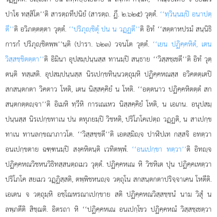
ปาโ ทสฺสิโต’’ติ สารตฺถทีปนิยํ (สารตฺถ. ฏี. ๒.๖๒๕) วุตฺตํ.
‘‘ทฺวินฺนมฺปิ อนาปตฺ
ตี’’
ติ อวิภตฺตตฺตา วุตฺตํ.
‘‘ปริภุฺชิตุํ ปน น วฏฺฏตี’’
ติ อิทํ ‘‘สตฺตาหปรมํ สนฺนิธิ
การกํ ปริภุฺชิตพฺพ’’นฺติ (ปารา. ๖๒๓) วจนโต วุตฺตํ.
‘‘เยน ปฏิคฺคหิตํ, เตน
วิสฺสชฺชิตตฺตา’’
ติ อิมินา อุปสมฺปนฺนสฺส ทานมฺปิ สนฺธาย ‘‘วิสฺสชฺเชตี’’ติ อิทํ วุตฺ
ตนฺติ ทสฺเสติ. อุปสมฺปนฺนสฺส นิรเปกฺขทินฺนวตฺถุมฺหิ ปฏิคฺคหณสฺส อวิคตตฺเตปิ
สกสนฺตกตา วิคตาว โหติ, เตน นิสฺสคฺคิยํ น โหติ. ‘‘อตฺตนาว ปฏิคฺคหิตตฺตํ สก
สนฺตกตฺตฺจา’’ติ อิเมหิ ทฺวีหิ การเณเหว นิสฺสคฺคิยํ โหติ, น เอเกน. อนุปสมฺ
ปนฺนสฺส นิรเปกฺขทาเน ปน ตทุภยมฺปิ วิชหติ, ปริโภโคเปตฺถ วฏฺฏติ, น สาเปกฺข
ทาเน ทานลกฺขณาภาวโต. ‘‘วิสฺสชฺชตี’’ติ เอตสฺมิฺจ ปาฬิปเท กสฺสจิ อทตฺวา
อนเปกฺขตาย ฉฑฺฑนมฺปิ สงฺคหิตนฺติ เวทิตพฺพํ.
‘‘อนเปกฺขา ทตฺวา’’
ติ อิทฺจ
ปฏิคฺคหณวิชหนวิธิทสฺสนตฺถเมว วุตฺตํ. ปฏิคฺคหเณ หิ วิชหิเต ปุน ปฏิคฺคเหตฺวา
ปริโภโค สยเมว วฏฺฏิสฺสติ, ตพฺพิชหนฺจ วตฺถุโน สกสนฺตกตาปริจฺจาเคน โหตีติ.
เอเตน จ วตฺถุมฺหิ อชฺโฌหรณาเปกฺขาย สติ ปฏิคฺคหณวิสฺสชฺชนํ นาม วิสุํ น
ลพฺภตีติ สิชฺฌติ. อิตรถา หิ ‘‘ปฏิคฺคหเณ อนเปกฺโขว
ปฏิคฺคหณํ วิสฺสชฺเชตฺวา