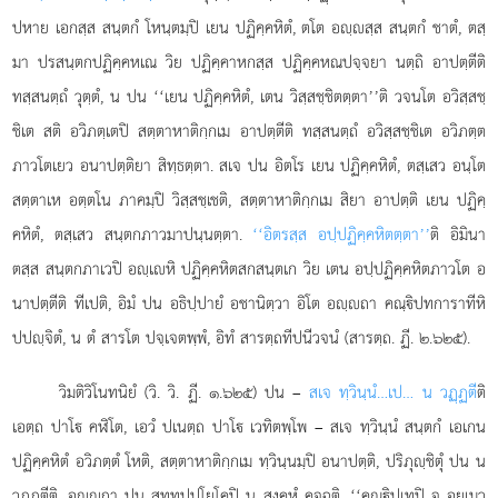
ปหาย เอกสฺส สนฺตกํ โหนฺตมฺปิ เยน ปฏิคฺคหิตํ, ตโต อฺสฺส สนฺตกํ ชาตํ, ตสฺ
มา ปรสนฺตกปฏิคฺคหเณ วิย ปฏิคฺคาหกสฺส ปฏิคฺคหณปจฺจยา นตฺถิ อาปตฺตีติ
ทสฺสนตฺถํ วุตฺตํ, น ปน ‘‘เยน ปฏิคฺคหิตํ, เตน วิสฺสชฺชิตตฺตา’’ติ วจนโต อวิสฺสชฺ
ชิเต สติ อวิภตฺเตปิ สตฺตาหาติกฺกเม อาปตฺตีติ ทสฺสนตฺถํ อวิสฺสชฺชิเต อวิภตฺต
ภาวโตเยว อนาปตฺติยา สิทฺธตฺตา. สเจ ปน อิตโร เยน ปฏิคฺคหิตํ, ตสฺเสว อนฺโต
สตฺตาเห อตฺตโน ภาคมฺปิ วิสฺสชฺเชติ, สตฺตาหาติกฺกเม สิยา อาปตฺติ เยน ปฏิคฺ
คหิตํ, ตสฺเสว สนฺตกภาวมาปนฺนตฺตา.
‘‘อิตรสฺส อปฺปฏิคฺคหิตตฺตา’’
ติ อิมินา
ตสฺส สนฺตกภาเวปิ อฺเหิ ปฏิคฺคหิตสกสนฺตเก วิย เตน อปฺปฏิคฺคหิตภาวโต อ
นาปตฺตีติ ทีเปติ, อิมํ ปน อธิปฺปายํ อชานิตฺวา อิโต อฺถา คณฺิปทการาทีหิ
ปปฺจิตํ, น ตํ สารโต ปจฺเจตพฺพํ, อิทํ สารตฺถทีปนีวจนํ (สารตฺถ. ฏี. ๒.๖๒๕).
วิมติวิโนทนิยํ (วิ. วิ. ฏี. ๑.๖๒๕) ปน –
สเจ ทฺวินฺนํ…เป… น วฏฺฏตี
ติ
เอตฺถ ปาโ คฬิโต, เอวํ ปเนตฺถ ปาโ เวทิตพฺโพ – สเจ ทฺวินฺนํ
สนฺตกํ เอเกน
ปฏิคฺคหิตํ อวิภตฺตํ โหติ, สตฺตาหาติกฺกเม ทฺวินฺนมฺปิ อนาปตฺติ, ปริภุฺชิตุํ ปน น
วฏฺฏตีติ. อฺถา ปน สทฺทปฺปโยโคปิ น สงฺคหํ คจฺฉติ, ‘‘คณฺิปเทปิ จ อยเมว