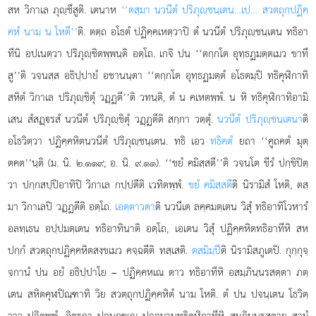
สห วิกาเล ภุฺชึสูติ. เตนาห
‘‘ตสฺมา นวนีตํ ปริภุฺชนฺเตน…เป… สวตฺถุกปฏิคฺ
คหํ นาม น โหตี’’
ติ. ตตฺถ อโธตํ ปฏิคฺคเหตฺวาปิ ตํ นวนีตํ ปริภุฺชนฺเตน ทธิอา
ทีนิ อปเนตฺวา ปริภุฺชิตพฺพนฺติ อตฺโถ. เกจิ ปน ‘‘ตกฺกโต อุทฺธฏมตฺตเมว ขาทึ
สู’’ติ วจนสฺส อธิปฺปายํ อชานนฺตา ‘‘ตกฺกโต อุทฺธฏมตฺตํ อโธตมฺปิ ทธิคุฬิกาทิ
สหิตํ
วิกาเล ปริภุฺชิตุํ วฏฺฏตี’’ติ วทนฺติ, ตํ น คเหตพฺพํ. น หิ ทธิคุฬิกาทิอามิ
เสน สํสฏฺรสํ นวนีตํ ปริภุฺชิตุํ วฏฺฏตีติ สกฺกา วตฺตุํ.
นวนีตํ ปริภุฺชนฺเตนา
ติ
อโธวิตฺวา ปฏิคฺคหิตนวนีตํ ปริภุฺชนฺเตน. ทธิ เอว
ทธิคตํ
ยถา ‘‘คูถคตํ มุตฺ
ตคต’’นฺติ (ม. นิ. ๒.๑๑๙; อ. นิ. ๙.๑๑). ‘‘ขยํ คมิสฺสตี’’ติ วจนโต ขีรํ ปกฺขิปิตฺ
วา ปกฺกสปฺปิอาทิปิ วิกาเล กปฺปตีติ เวทิตพฺพํ.
ขยํ คมิสฺสตี
ติ นิรามิสํ โหติ, ตสฺ
มา วิกาเลปิ วฏฺฏตีติ อตฺโถ.
เอตฺตาวตา
ติ นวนีเต ลคฺคมตฺเตน วิสุํ ทธิอาทิโวหารํ
อลทฺเธน อปฺปมตฺเตน
ทธิอาทินาติ อตฺโถ, เอเตน วิสุํ ปฏิคฺคหิตทธิอาทีหิ สห
ปกฺกํ สวตฺถุกปฏิคฺคหิตสงฺขเมว คจฺฉตีติ ทสฺเสติ.
ตสฺมิมฺปี
ติ นิรามิสภูเตปิ. กุกฺกุจฺ
จกานํ ปน อยํ อธิปฺปาโย – ปฏิคฺคหเณ ตาว ทธิอาทีหิ อสมฺภินฺนรสตฺตา ภตฺ
เตน สหิตคุฬปิณฺฑาทิ วิย สวตฺถุกปฏิคฺคหิตํ นาม โหติ. ตํ ปน ปจนฺเตน โธวิตฺ
วาว ปจิตพฺพํ. อิตรถา ปจนกฺขเณ ปจฺจมานทธิคุฬิกาทีหิ สมฺภินฺนรสตาย สามํ