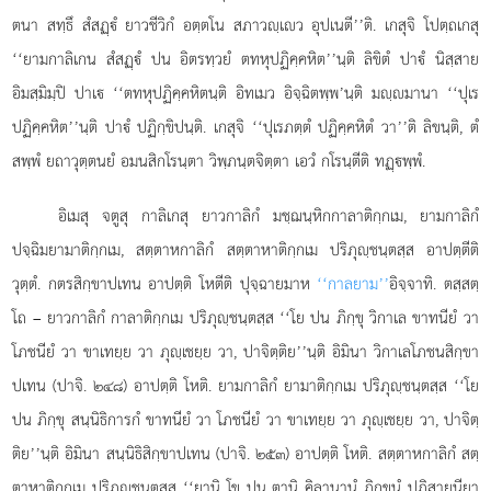
ตนา สทฺธึ สํสฏฺํ ยาวชีวิกํ อตฺตโน สภาวฺเว อุปเนตี’’ติ. เกสุจิ โปตฺถเกสุ
‘‘ยามกาลิเกน สํสฏฺํ ปน อิตรทฺวยํ ตทหุปฏิคฺคหิต’’นฺติ ลิขิตํ ปาํ นิสฺสาย
อิมสฺมิมฺปิ ปาเ ‘‘ตทหุปฏิคฺคหิตนฺติ อิทเมว อิจฺฉิตพฺพ’นฺติ มฺมานา ‘‘ปุเร
ปฏิคฺคหิต’’นฺติ ปาํ ปฏิกฺขิปนฺติ. เกสุจิ ‘‘ปุเรภตฺตํ ปฏิคฺคหิตํ วา’’ติ ลิขนฺติ, ตํ
สพฺพํ ยถาวุตฺตนยํ อมนสิกโรนฺตา วิพฺภนฺตจิตฺตา เอวํ กโรนฺตีติ ทฏฺพฺพํ.
อิเมสุ
จตูสุ กาลิเกสุ ยาวกาลิกํ มชฺฌนฺหิกกาลาติกฺกเม, ยามกาลิกํ
ปจฺฉิมยามาติกฺกเม, สตฺตาหกาลิกํ สตฺตาหาติกฺกเม ปริภุฺชนฺตสฺส อาปตฺตีติ
วุตฺตํ. กตรสิกฺขาปเทน อาปตฺติ โหตีติ ปุจฺฉายมาห
‘‘กาลยาม’’
อิจฺจาทิ. ตสฺสตฺ
โถ – ยาวกาลิกํ กาลาติกฺกเม ปริภุฺชนฺตสฺส ‘‘โย ปน ภิกฺขุ วิกาเล ขาทนียํ วา
โภชนียํ วา ขาเทยฺย วา ภุฺเชยฺย วา, ปาจิตฺติย’’นฺติ อิมินา วิกาเลโภชนสิกฺขา
ปเทน (ปาจิ. ๒๔๘) อาปตฺติ โหติ. ยามกาลิกํ ยามาติกฺกเม ปริภุฺชนฺตสฺส ‘‘โย
ปน ภิกฺขุ สนฺนิธิการกํ ขาทนียํ วา โภชนียํ วา ขาเทยฺย วา ภุฺเชยฺย วา, ปาจิตฺ
ติย’’นฺติ อิมินา สนฺนิธิสิกฺขาปเทน (ปาจิ. ๒๕๓) อาปตฺติ โหติ. สตฺตาหกาลิกํ สตฺ
ตาหาติกฺกเม ปริภุฺชนฺตสฺส ‘‘ยานิ โข ปน ตานิ คิลานานํ ภิกฺขูนํ ปฏิสายนียา