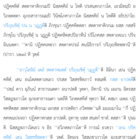
ปฏิคฺคหิตํ สตฺตาหาติกฺกเมปิ นิสฺสคฺคิยํ น โหติ ปรสนฺตกภาวโต, เอวมิทมฺปิ อ
วิภตฺตตฺตา อุภยสาธารณมฺปิ วินิพฺโภคาภาวโต นิสฺสคฺคิยํ น โหตีติ อธิปฺปาโย.
ปริภุฺชิตุํ ปน น วฏฺฏตี
ติ ภิกฺขุนา ปฏิคฺคหิตตฺตา สตฺตาหาติกฺกเม ยสฺส กสฺสจิ
ภิกฺขุโน ปริภุฺชิตุํ น วฏฺฏติ ปฏิคฺคหิตสปฺปิอาทีนํ ปริโภคสฺส สตฺตาเหเนว ปริจฺ
ฉินฺนตฺตา. ‘‘ตานิ ปฏิคฺคเหตฺวา สตฺตาหปรมํ สนฺนิธิการกํ ปริภุฺชิตพฺพานี’’ติ
(ปารา. ๖๒๓) หิ วุตฺตํ.
‘‘อาวุโส
อิมํ เตลํ สตฺตาหมตฺตํ ปริภุฺชิตุํ วฏฺฏตี’’
ติ อิมินา เยน ปฏิคฺ
คหิตํ, เตน อนฺโตสตฺตาเหเยว ปรสฺส วิสฺสชฺชิตภาวํ ทสฺเสติ.
กสฺส อาปตฺตี
ติ
‘‘ปมํ ตาว อุภินฺนํ สาธารณตฺตา อนาปตฺติ วุตฺตา, อิทานิ ปน เอเกน อิตรสฺส
วิสฺสฏฺภาวโต อุภยสาธารณตา นตฺถีติ วิภตฺตสทิสํ หุตฺวา ิตํ, ตสฺมา เอตฺถ ปฏิ
คฺคหิตสฺส สตฺตาหาติกฺกเม เอกสฺส อาปตฺติยา ภวิตพฺพ’’นฺติ มฺมาโน ‘‘กึ ปฏิ
คฺคหณปจฺจยา ปฏิคฺคาหกสฺส อาปตฺติ, อุทาหุ ยสฺส สนฺตกํ ชาตํ, ตสฺสา’’ติ ปุจฺฉ
ติ. นิสฺสฏฺภาวโตเยว จ อิธ ‘‘อวิภตฺตภาวโต’’ติ การณํ อวตฺวา
‘‘เยน ปริคฺ
คหิตํ, เตน วิสฺสชฺชิตตฺตา’’
ติ วุตฺตํ, อิทฺจ
วิสฺสฏฺาภาวโต อุภยสาธารณตํ