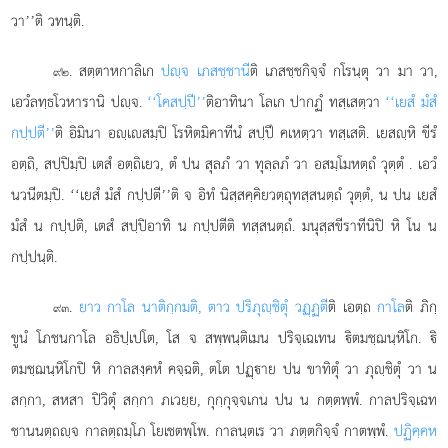
วา’’ติ วทนฺติ.
. สตฺตาหกาลิเก
ปฺจ เภสชฺชานี
ติ เภสชฺชกิจฺจํ กโรนฺตุ วา มา วา,
๙๒
เอวํลทฺธโวหารานิ ปฺจ.
‘‘โคสปฺปี’’
ติอาทินา โลเก ปากฏํ ทสฺเสตฺวา
‘‘เยสํ มํสํ
กปฺปตี’’
ติ อิมินา อฺเสมฺปิ โรหิตมิคาทีนํ สปฺปึ คเหตฺวา ทสฺเสติ. เยสฺหิ ขีรํ
อตฺถิ, สปฺปิมฺปิ เตสํ อตฺถิเยว, ตํ ปน สุลภํ วา ทุลฺลภํ วา อสมฺโมหตฺถํ วุตฺตํ
. เอวํ
นวนีตมฺปิ. ‘‘เยสํ มํสํ กปฺปตี’’ติ จ อิทํ นิสฺสคฺคิยวตฺถุทสฺสนตฺถํ วุตฺตํ, น ปน เยสํ
มํสํ น กปฺปติ, เตสํ สปฺปิอาทิ น กปฺปตีติ ทสฺสนตฺถํ. มนุสฺสขีราทีนิปิ หิ โน น
กปฺปนฺติ.
.
ยาว กาโล นาติกฺกมติ, ตาว ปริภุฺชิตุํ วฏฺฏตี
ติ เอตฺถ
กาโล
ติ ภิกฺ
๙๓
ขูนํ โภชนกาโล อธิปฺเปโต, โส จ สพฺพนฺติเมน ปริจฺเฉเทน ิตมชฺฌนฺหิโก. ิ
ตมชฺฌนฺหิโกปิ หิ
กาลสงฺคหํ คจฺฉติ, ตโต ปฏฺาย ปน ขาทิตุํ วา ภุฺชิตุํ วา น
สกฺกา, สหสา ปิวิตุํ สกฺกา ภเวยฺย, กุกฺกุจฺจเกน ปน น กตฺตพฺพํ. กาลปริจฺเฉท
ชานนตฺถฺจ กาลตฺถมฺโภ โยเชตพฺโพ. กาลนฺตเร วา ภตฺตกิจฺจํ กาตพฺพํ.
ปฏิคฺคห