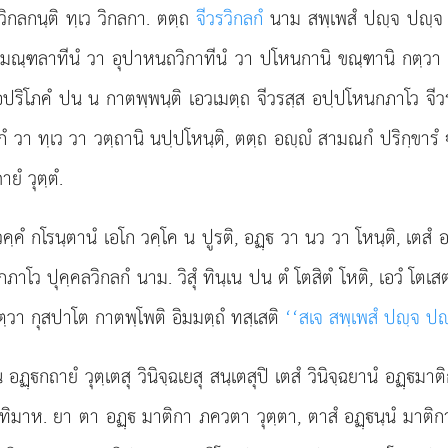
ลวิกลกนฺติ ทฺเว วิกลกา. ตตฺถ
จีวรวิกลกํ
นาม สพฺเพสํ ปฺจ ปฺจ ว
ฺฒมณฺฑลาทีนํ วา อุปาหนถวิกาทีนํ วา ปโหนกานิ ขณฺฑานิ กตฺวา ทา
ริโภคํ ปน น กาตพฺพนฺติ เอวเมตฺถ จีวรสฺส อปฺปโหนกภาโว จีวรวิก
กํ วา ทฺเว วา วตฺถานิ นปฺปโหนฺติ, ตตฺถ อฺํ สามณกํ ปริกฺขารํ 
ยํ วุตฺตํ.
คํ กโรนฺตานํ เอโก วคฺโค น ปูรติ, อฏฺ วา นว วา โหนฺติ, เตสํ อฏ
โว ปุคฺคลวิกลกํ นาม. วิสุํ ทินฺเน ปน ตํ โตสิตํ
โหติ, เอวํ โตเ
ตฺวา กุสปาโต กาตพฺโพติ อิมมตฺถํ ทสฺเสติ
‘‘สเจ สพฺเพสํ ปฺจ ป
 อฏฺกถายํ วุตฺเตสุ วินิจฺฉเยสุ สนฺเตสุปิ เตสํ วินิจฺฉยานํ อฏฺมาต
ทิมาห. ยา ตา อฏฺ มาติกา ภควตา วุตฺตา, ตาสํ อฏฺนฺนํ มาติกา