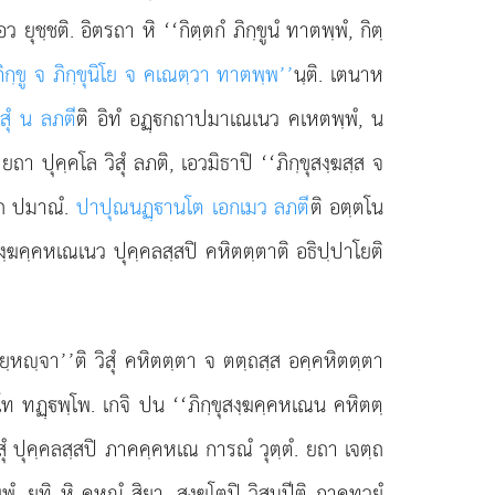
ชฺชติ. อิตรถา หิ ‘‘กิตฺตกํ ภิกฺขูนํ ทาตพฺพํ, กิตฺ
ภิกฺขู จ ภิกฺขุนิโย จ คเณตฺวา ทาตพฺพ’’
นฺติ. เตนาห
ิสุํ น ลภตี
ติ อิทํ อฏฺกถาปมาเณเนว คเหตพฺพํ, น
า ปุคฺคโล วิสุํ ลภติ, เอวมิธาปิ ‘‘ภิกฺขุสงฺฆสฺส จ
ฺถ ปมาณํ.
ปาปุณนฏฺานโต เอกเมว ลภตี
ติ อตฺตโน
ุสงฺฆคฺคหเณเนว ปุคฺคลสฺสปิ คหิตตฺตาติ อธิปฺปาโยติ
ยฺหฺจา’’ติ วิสุํ คหิตตฺตา จ ตตฺถสฺส อคฺคหิตตฺตา
ฺโท ทฏฺพฺโพ. เกจิ ปน ‘‘ภิกฺขุสงฺฆคฺคหเณน คหิตตฺ
สุํ ปุคฺคลสฺสปิ ภาคคฺคหเณ การณํ วุตฺตํ. ยถา เจตฺถ
ฺพํ. ยทิ หิ คหณํ สิยา, สงฺฆโตปิ วิสุมฺปีติ ภาคทฺวยํ