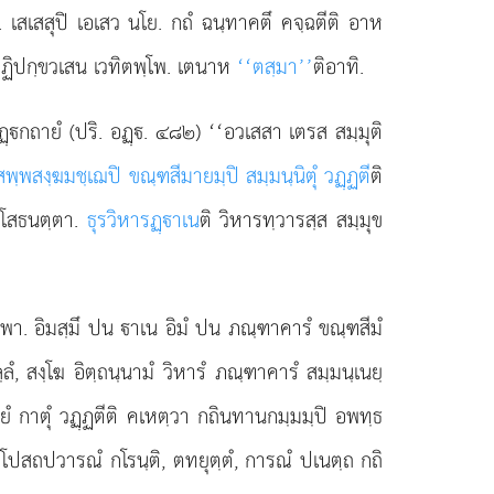
. เสเสสุปิ เอเสว นโย. กถํ ฉนฺทาคตึ คจฺฉตีติ อาห
ต ปฏิปกฺขวเสน เวทิตพฺโพ. เตนาห
‘‘ตสฺมา’’
ติอาทิ.
วารฏฺกถายํ (ปริ. อฏฺ. ๔๘๒) ‘‘อวเสสา เตรส สมฺมุติ
สพฺพสงฺฆมชฺเฌปิ ขณฺฑสีมายมฺปิ สมฺมนฺนิตุํ วฏฺฏตี
ติ
พิโสธนตฺตา.
ธุรวิหารฏฺาเน
ติ วิหารทฺวารสฺส สมฺมุข
พา. อิมสฺมึ ปน าเน อิมํ ปน ภณฺฑาคารํ ขณฺฑสีมํ
ฺลํ, สงฺโฆ
อิตฺถนฺนามํ วิหารํ ภณฺฑาคารํ สมฺมนฺเนยฺ
ํ กาตุํ วฏฺฏตีติ คเหตฺวา กถินทานกมฺมมฺปิ อพทฺธ
อุโปสถปวารณํ กโรนฺติ, ตทยุตฺตํ, การณํ ปเนตฺถ กถิ