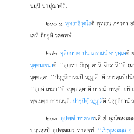
นมฺปิ ปาปุณาตีติ.
๒๐๐-๑
.
พุทฺธาธิวุตฺโถ
ติ พุทฺเธน ภควตา อธ
เตหิ ภิกฺขูหิ วตฺตพฺพํ.
๒๐๒
.
ทุติยภาเค ปน เถราสนํ อารุฬฺเห
ติ 
วุตฺตนเยนา
ติ ‘‘ตุยฺเหว ภิกฺขุ ตานิ จีวรานี’’
วุตฺตตฺตา ‘‘ปํสุกูลิกานมฺปิ วฏฺฏตี’’ติ สารตฺถทีปน
‘‘ตุยฺหํ เทมา’’ติ อวุตฺตตฺตาติ การณํ วทนฺติ. ยทิ เ
พฺพเมตฺถ การณนฺติ.
ปารุปิตุํ วฏฺฏตี
ติ ปํสุกูลิกานํ 
๒๐๓
.
อุปฑฺฒํ ทาตพฺพ
นฺติ ยํ อุภโตสงฺฆสฺ
ปนฺนสฺสปิ อุปฑฺฒเมว ทาตพฺพํ.
‘‘ภิกฺขุสงฺฆสฺส 