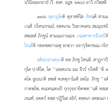
นวินิจฺฉยกถายํ (วิ. สงฺค. อฏฺ. ๒๒๖) อาวิ ภวิสฺสติ.
๑๙๘
.
ตุลาภูโต
ติ ตุลาสทิโส.
อิท
นฺติ สามเ
ม
นฺติ ปโหนกกมฺมํ, ยตฺตเกน วินยาคเตน สมฺมุฺชน
สพฺเพสํ ภิกฺขูนํ สามเณรานฺจ.
ภณฺฑาคารจีวเรปี
ต
โรนฺตี
ติ กตฺตพฺพกาเลสุ อกตฺวา ยถารุจิตกฺขเณ กโรน
อติเรกภาเคนา
ติ ทส ภิกฺขู โหนฺติ, สาฏกา
กุโส ปาติโต, โส ‘‘เอตฺตเกน มม จีวรํ ปโหตี’’ติ
ตโต อูเนนาติ สพฺพํ คเหตุกาโมติ
อตฺโถ. ภิกฺขู ‘‘
กาตพฺโพ, คณฺหนฺเตนปิ กุกฺกุจฺจายิตพฺพ’’นฺติ ทสฺเส
ภณฺฑํ, ยตฺตกํ ตสฺส ปฏิวีเส อธิกํ, ตตฺตเก อคฺฆนเก ยส