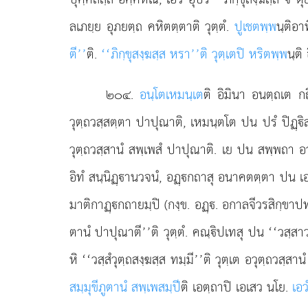
ลเภยฺย อุภยตฺถ คหิตตฺตาติ วุตฺตํ.
ปูเชตพฺพ
นฺติอา
ตี’’
ติ.
‘‘ภิกฺขุสงฺฆสฺส หรา’’ติ วุตฺเตปิ หริตพฺพ
นฺติ
๒๐๔
.
อนฺโตเหมนฺเต
ติ อิมินา อนตฺถเต กถ
วุตฺถวสฺสตฺตา
ปาปุณาติ, เหมนฺตโต ปน ปรํ ปิฏฺิสมเ
วุตฺถวสฺสานํ สพฺเพสํ ปาปุณาติ. เย ปน สพฺพถา อว
อิทํ สนฺนิฏฺานวจนํ, อฏฺกถาสุ อนาคตตฺตา ปน เอว
มาติกาฏฺกถายมฺปิ (กงฺข. อฏฺ. อกาลจีวรสิกฺขาปทว
ตานํ ปาปุณาตี’’ติ วุตฺตํ. คณฺิปเทสุ ปน ‘‘วสฺสาว
หิ ‘‘วสฺสํวุตฺถสงฺฆสฺส ทมฺมี’’ติ วุตฺเต อวุตฺถวสฺสา
สมฺมุขีภูตานํ สพฺเพสมฺปี
ติ เอตฺถาปิ เอเสว นโย.
เอว