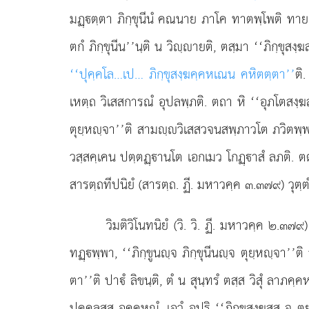
มฏฺตฺตา ภิกฺขุนีนํ คณนาย ภาโค ทาตพฺโพติ ทายกสฺส
ตกํ ภิกฺขุนีน’’นฺติ น วิฺายติ, ตสฺมา ‘‘ภิกฺขุสง
‘‘ปุคฺคโล…เป… ภิกฺขุสงฺฆคฺคหเณน คหิตตฺตา’’
ติ
เหตฺถ วิเสสการณํ อุปลพฺภติ. ตถา หิ ‘‘อุภโตสงฺฆสฺ
ตุยฺหฺจา’’ติ
สามฺวิเสสวจนสพฺภาวโต ภวิตพฺพเม
วสฺสคฺเคน ปตฺตฏฺานโต เอกเมว โกฏฺาสํ ลภติ.
สารตฺถทีปนิยํ (สารตฺถ. ฏี. มหาวคฺค ๓.๓๗๙) วุตฺตํ
วิมติวิโนทนิยํ
(วิ. วิ. ฏี. มหาวคฺค ๒.๓๗๙
ทฏฺพฺพา, ‘‘ภิกฺขูนฺจ ภิกฺขุนีนฺจ ตุยฺหฺจา’’
ตา’’ติ ปาํ ลิขนฺติ, ตํ น สุนฺทรํ ตสฺส วิสุํ ลาภ
ปุคฺคลสฺส อคฺคหณํ, เอวํ อุปริ ‘‘ภิกฺขุสงฺฆสฺส จ ตุ