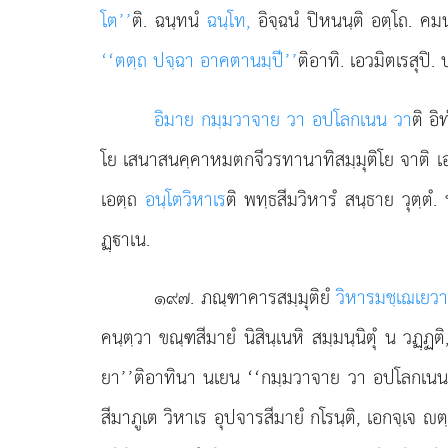
โต’’
ติ. ฉนฺทนํ
ฉนฺโท,
อิจฺฉนํ ปิหนนฺติ อตฺโถ. คม
‘‘ตตฺถ ปจฺฉา อาคตานมฺปี’’
ติอาทิ. เอวมิตเรสุปิ
อิมาย กมฺมวาจาย วา อปโลกเนน วา
ติ อิ
โย เสนาสนคฺคาหมตกจีวรทานาทิสมฺมุติโย จาติ เอต
เอตฺถ
อนฺโตวิหาเร
ติ
พทฺธสีมวิหารํ สนฺธาย วุตฺตํ
ฏฺาเน.
๑๙๗
. ภณฺฑาคารสมฺมุติยํ
วิหารมชฺเฌเยว
คนฺตฺวา ขณฺฑสีมายํ นิสินฺเนหิ สมฺมนฺนิตุํ น วฏฺฏ
ยา’’ติอาทินา นเยน ‘‘กมฺมวาจาย วา อปโลกเนน วา 
สีมาภูเต วิหาเร อุปจารสีมายํ กโรนฺติ, เอกจฺเจ 