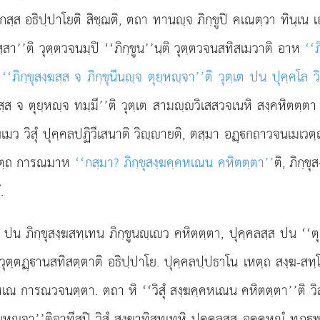
 อธิปฺปาโยติ สิชฺฌติ, ตถา ทานฺจ ภิกฺขูปิ คเณตฺวา ทินฺเน เอว ยุ
ฺฆสฺสา’’ติ วุตฺตวจนมฺปิ ‘‘ภิกฺขูน’’นฺติ วุตฺตวจนสทิสเมวาติ อาห
‘‘
.
‘‘ภิกฺขุสงฺฆสฺส จ ภิกฺขุนีนฺจ ตุยฺหฺจา’’ติ วุตฺเต ปน ปุคฺคโล ว
ส จ ตุยฺหฺจ ทมฺมี’’ติ วุตฺเต สามฺวิเสสวจเนหิ สงฺคหิตตฺตา ยถ
ว วิสุํ ปุคฺคลปฏิวีเสนาติ วิฺายติ, ตสฺมา อฏฺกถาวจนเมเวต
 ตตฺถ การณมาห
‘‘กสฺมา? ภิกฺขุสงฺฆคฺคหเณน คหิตตฺตา’’
ติ, ภิกฺข
.
) ปน ภิกฺขุสงฺฆสทฺเทน ภิกฺขูนฺเว คหิตตฺตา, ปุคฺคลสฺส ปน ‘‘ตุ
ติ วุตฺตฏฺานสทิสตฺตาติ อธิปฺปาโย. ปุคฺคลปฺปธาโน เหตฺถ สงฺฆ-สท
คฺคหเณ การณวจนตฺตา. ตถา หิ ‘‘วิสุํ สงฺฆคฺคหเณน คหิตตฺตา’’ติ วิ
ยฺหฺจา’’ติอาทีสุปิ วิสุํ สงฺฆาทิสทฺเทหิ ปุคฺคลสฺส อคฺคหณํ ทฏฺพ