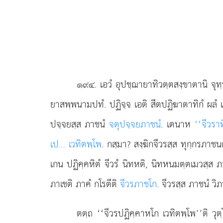
๑๙๔
. เอวํ
อุปชฺฌายาทิวตฺตสงฺขาตานิ จุท
ยาสพฺพนามปทํ. ปฏิจฺจ เอติ สีตปฏิฆาตาทิกํ ผลํ เ
ปจฺจยสฺส ภาชนํ
จตุปจฺจยภาชนํ
. เตนาห
‘‘จีวรา
เป… เวทิตพฺโพ
. กสฺมา? สงฺฆิกจีวรสฺส ทุกฺกรภาช
เกน ปฏิคฺคหิตํ จีวรํ นิทหติ, นิทหนมตฺตเมวสฺส 
ภาเชติ ภาคํ กโรตีติ
จีวรภาชโก
. จีวรสฺส ภาชนํ ว
ตตฺถ ‘‘จีวรปฏิคฺคาหโก เวทิตพฺโพ’’ติ วุ