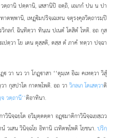
ตฺถานิ ปตฺตานิ, เสสานิปิ อตฺถิ, เอเกกํ ปน น ปา
ตพฺพานิ, เหฏฺิมปริจฺเฉเทน จตุรงฺคุลวิตฺถารมฺปิ
ลกํ. ฉินฺทิตฺวา ทินฺเน ปเนตํ โตสิตํ โหติ. อถ กุส
เปตฺวา โย เตน ตุสฺสติ, ตสฺส ตํ ภาคํ ทตฺวา ปจฺฉา
ฺ วา นว วา โกฏฺาสา ‘‘ตุมฺเห อิเม คเหตฺวา วิสุํ
สตฺวา กุสปาโต กาตพฺโพติ. อถ วา
วิกลเก โตเสตฺวา
ติ
ฺจ วตฺถานี’’
ติอาทินา.
ิกาวินิจฺฉยโต อวิมุตฺตตฺตา อฏฺมาติกาวินิจฺฉเยสฺเวว
นํ วเสน วินิจฺฉโย อิทานิ เวทิตพฺโพติ โยชนา.
ปริกฺ