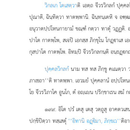
วิกลเก โตเสตฺวา
ติ เอตฺถ จีวรวิกลกํ ปุคฺค
ปุณาติ, ฉินฺทิตฺวา ทาตพฺพานิ. ฉินฺทนฺเตหิ จ อฑ
อนุวาตปฺปโหนกายามํ ขณฺฑํ กตฺวา ทาตุํ วฏฺฏติ. อป
ปาโต กาตพฺโพ, สเจปิ เอกสฺส ภิกฺขุโน โกฏฺาเส เอ
กุสปาโต กาตพฺโพ. อิทมฺปิ จีวรวิกลกนฺติ อนฺธฏฺกถา
ปุคฺคลวิกลกํ
นาม ทส ทส ภิกฺขู คเณตฺวา วคฺ
ภาเชถา’’ติ ทาตพฺพา. เอวมยํ ปุคฺคลานํ อปฺปโหนกภา
โย จีวรวิภาโค อูนโก, ตํ อฺเน ปริกฺขาเรน สมํ ก
๑๙๙
. อิโต ปรํ เตสุ เตสุ วตฺถูสุ อาคตวเสน
ปกฺขิปิตฺวา ทสฺเสตุํ
‘‘อิทานิ อฏฺิมา, ภิกฺขเว’’
ติอา