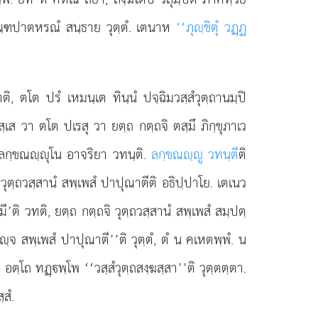
ิณฺฑปาตหรณํ สนฺธาย วุตฺตํ. เตนาห
‘‘ภุฺชิตุํ วฏฺฏ
ิ, ตโต ปรํ เหมนฺเต ทินฺนํ ปจฺฉิมวสฺสํวุตฺถานมฺปิ
วสฺเส วา ตโต ปเรสุ วา ยตฺถ กตฺถจิ ตสฺมึ ภิกฺขุภาเว
ยลกฺขณฺุโน อาจริยา วทนฺติ.
ลกฺขณฺู วทนฺตี
ติ
 วุตฺถวสฺสานํ สพฺเพสํ ปาปุณาตีติ อธิปฺปาโย. เตเนว
’ติ วทติ, ยตฺถ กตฺถจิ วุตฺถวสฺสานํ สพฺเพสํ สมฺปตฺ
ฺจ สพฺเพสํ ปาปุณาตี’’ติ วุตฺตํ, ตํ น คเหตพฺพํ. น
ิ อตฺโถ ทฏฺพฺโพ ‘‘วสฺสํวุตฺถสงฺฆสฺสา’’ติ วุตฺตตฺตา.
สํ.