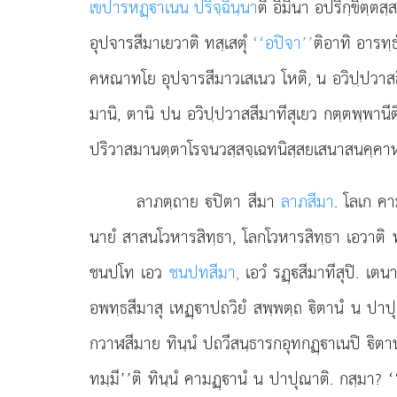
เขปารหฏฺาเนน ปริจฺฉินฺนา
ติ อิมินา อปริกฺขิตฺต
อุปจารสีมาเยวาติ ทสฺเสตุํ
‘‘อปิจา’’
ติอาทิ อารทฺธ
คหณาทโย อุปจารสีมาวเสเนว โหติ, น อวิปฺปวาสสี
มานิ, ตานิ ปน อวิปฺปวาสสีมาทีสุเยว กตฺตพฺพานีต
ปริวาสมานตฺตาโรจนวสฺสจฺเฉทนิสฺสยเสนาสนคฺคาหาทิ
ลาภตฺถาย
ปิตา สีมา
ลาภสีมา
. โลเก คา
นายํ สาสนโวหารสิทฺธา, โลกโวหารสิทฺธา เอวาติ 
ชนปโท เอว
ชนปทสีมา,
เอวํ รฏฺสีมาทีสุปิ. เต
อพทฺธสีมาสุ เหฏฺาปถวิยํ สพฺพตฺถ ิตานํ น ปาป
กวาฬสีมาย ทินฺนํ ปถวีสนฺธารกอุทกฏฺาเนปิ ิตา
ทมฺมี’’ติ ทินฺนํ คามฏฺานํ น ปาปุณาติ. กสฺมา?