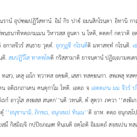
ณรานํ อุปฑฺฒปฏิวีสทานํ. อิมํ กิร ปาํ อมนสิกโรนฺตา อิทานิ กา
ีพนฺธนาทิหตฺถกมฺเมน วิหารสฺส อูนตา น โหติ, ตตฺตกํ กตฺวาติ อ
ิ อกาลจีวรํ สนฺธาย วุตฺตํ.
อุกฺกุฏฺึ กโรนฺตี
ติ มหาสทฺทํ กโรนฺติ.
เ
ฺติ.
สมปฏิวีโส ทาตพฺโพ
ติ กริสฺสามาติ ยาจนฺตานํ ปฏิฺามตฺเต
ปิ ทเสว, เตสุ เอโก ทฺวาทส อคฺฆติ, เสสา ทสคฺฆนกา. สพฺเพสุ ทสค
 เตน อติเรกภาเคน คนฺตุกาโม โหติ. เอตฺถ จ
เอตฺตเกน มม จีวรํ ป
อติเรกํ อาวุโส สงฺฆสฺส สนฺตก’’นฺติ วทนฺติ, ตํ สุตฺวา ภควา ‘‘สง
ตุํ
‘‘อนุชานามิ, ภิกฺขเว, อนุกฺเขเป ทินฺเน’’
ติ อาห. ตตฺถ อนุกฺเขโป
ฺมึ กิสฺมิฺจิ กปฺปิยภณฺเฑ ทินฺเนติ อตฺโถติ อิมมตฺถํ สงฺเขเปน ทสฺเ