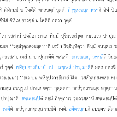
ทิ คิหิกมฺมํ น โหตีติ ทสฺสนตฺถํ วุตฺตํ.
ภิกฺขุสงฺฆสฺส หรา
ติ อิทํ ป
 อีทิสํ คิหิเวยฺยาวจฺจํ น โหตีติ กตฺวา วุตฺตํ.
ิเน วสฺสานํ ปจฺฉิเม มาเส ทินฺนํ ปุริมวสฺสํวุตฺถานฺเว ปาปุณาต
ย ‘‘วสฺสํวุตฺถสงฺฆสฺสา’’ติ เอวํ ปริจฺฉินฺทิตฺวา ทินฺนํ อนนฺตเร 
ุตฺถวสฺสา, เตสํ น ปาปุณาตีติ ทสฺเสติ.
ลกฺขณฺู วทนฺตี
ติ วิน
ํ วุตฺตํ.
พหิอุปจารสีมายํ…เป… สพฺเพสํ ปาปุณาตี
ติ ยตฺถ กตฺถจิ
ณฺณนา) ‘‘สเจ ปน พหิอุปจารสีมายํ ิโต ‘วสฺสํวุตฺถสงฺฆสฺส ทมฺมี
าสสฺส อนนุรูเป ปเทเส ตฺวา วุตฺตตฺตา วสฺสํวุตฺถานฺจ อวุตฺถาน
นํ ปาปุณาติ.
สพฺเพสมฺปี
ติ ตสฺมึ ภิกฺขุภาเว วุตฺถวสฺสานํ สพฺเพสมฺปีต
ํ วทตี
ติ วสฺสํวุตฺถสงฺฆสฺส ทมฺมีติ วทติ.
อตีตวสฺส
นฺติ อนนฺตราตีตวสฺ