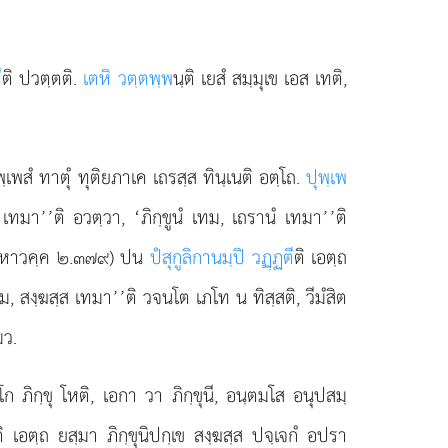
ี
ติ ปวตฺตติ.
เตหิ วตฺตพฺพ
นฺติ เยสํ สมฺมุเข เอส เทติ,
ฺเพสํ ทาตุํ ทุติยภาเค เถรสฺส ทินฺเนติ อตฺโถ.
ปุพฺเพ
ํ เทมา’’ติ อวตฺวา, ‘ภิกฺขูนํ เทม, เถรานํ เทมา’’ติ
 ฏี. มหาวคฺค ๒.๓๗๙) ปน
ปํสุกูลิกานมฺปิ วฏฺฏตี
ติ เอตฺถ
เทม, สงฺฆสฺส เทมา’’ติ วจนโต เภโท น ทิสฺสติ, วีมํสิต
มว.
เอโก ภิกฺขุ โหติ, เอกา วา ภิกฺขุนี, อนฺตมโส อนุปสมฺ
ติ เอตฺถ ยสฺมา ภิกฺขุนิปกฺเข สงฺฆสฺส ปจฺเจกํ อปรา