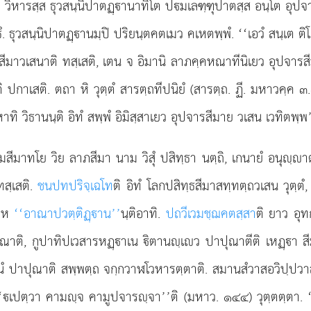
สฺส วิหารสฺส ธุวสนฺนิปาตฏฺานาทิโต ปมเลฑฺฑุปาตสฺส
อนฺโต อุปจา
ํ. ธุวสนฺนิปาตฏฺานมฺปิ ปริยนฺตคตเมว คเหตพฺพํ. ‘‘เอวํ สนฺเต ติ
มาวเสนาติ ทสฺเสติ, เตน จ อิมานิ ลาภคฺคหณาทีนิเยว อุปจารสีม
ิ ปกาเสติ. ตถา หิ วุตฺตํ สารตฺถทีปนิยํ (สารตฺถ. ฏี. มหาวคฺค 
 วิธานนฺติ อิทํ สพฺพํ อิมิสฺสาเยว อุปจารสีมาย วเสน เวทิตพฺพ’’
มสีมาทโย วิย ลาภสีมา นาม วิสุํ ปสิทฺธา นตฺถิ, เกนายํ อนุฺ
ทสฺเสติ.
ชนปทปริจฺเฉโท
ติ อิทํ โลกปสิทฺธสีมาสทฺทตฺถวเสน วุตฺตํ
นาห
‘‘อาณาปวตฺติฏฺาน’’
นฺติอาทิ.
ปถวีเวมชฺฌคตสฺสา
ติ ยาว อุท
ุณาติ, กูปาทิปเวสารหฏฺาเน ิตานฺเว ปาปุณาตีติ เหฏฺา สีมก
นํ ปาปุณาติ สพฺพตฺถ จกฺกวาฬโวหารตฺตาติ. สมานสํวาสอวิปฺปวาสส
 ‘‘เปตฺวา คามฺจ คามูปจารฺจา’’ติ (มหาว. ๑๔๔) วุตฺตตฺตา. 