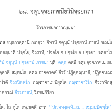
๒๘. จตุปจฺจยภาชนียวินิจฺฉยกถา
จีวรภาชนกถาวณฺณนา
ฺทส ขนฺธกวตฺตานิ กเถตฺวา อิทานิ จตุนฺนํ ปจฺจยานํ ภาชนํ กเถนฺ
อตสฺมาติ ปจฺจโย, จีวราทิ, ปจฺจโย จ ปจฺจโย จ ปจฺจยา, จตฺตาโร
ทีนํ จตุนฺนํ ปจฺจยานํ ภาชน’’
นฺติ.
ตตฺถ
ตสฺมึ จตุปจฺจยภาชเน สมภ
นตฺตาติ สมฺพนฺโธ. ตตฺถ อาคตาคตํ จีวรํ ปฏิคฺคณฺหาติ, ปฏิคฺคห
ภาโรติ
จีวรนิทหโก
. ภณฺฑาคาเร นิยุตฺโต
ภณฺฑาคาริโก
. จีวราทิก
ิภาคกรณํ
จีวรภาชนํ,
วิภชนกิริยา.
ตฺโต, โส กุโต ลพฺภเตติ อาห
‘‘ปฺจหงฺเคหิ…เป… สมฺมนฺนิตพฺโพ’