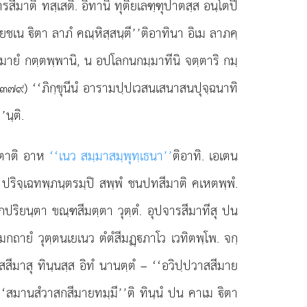
รสีมาติ ทสฺเสติ. อิทานิ ทุติยเลฑฺฑุปาตสฺส อนฺโตปิ
โยชเน ิตา ลาภํ คณฺหิสฺสนฺตี’’ติอาทินา อิเม ลาภคฺ
ายํ กตฺตพฺพานิ, น อปโลกนกมฺมาทีนิ จตฺตาริ กมฺ
๓.๓๗๙) ‘‘ภิกฺขุนีนํ อารามปฺปเวสนเสนาสนปุจฺฉนาทิ
นฺติ.
าตาติ อาห
‘‘เนว สมฺมาสมฺพุทฺเธนา’’
ติอาทิ. เอเตน
, ปริจฺเฉทพฺภนฺตรมฺปิ สพฺพํ ชนปทสีมาติ คเหตพฺพํ.
กปริยนฺตา ขณฺฑสีมตฺตา วุตฺตํ. อุปจารสีมาทีสุ ปน
ถายํ วุตฺตนเยเนว ตํตํสีมฏฺภาโว เวทิตพฺโพ. จกฺ
ีมาสุ ทินฺนสฺส อิทํ นานตฺตํ – ‘‘อวิปฺปวาสสีมาย
‘‘สมานสํวาสกสีมายทมฺมี’’ติ ทินฺนํ ปน คาเม ิตา