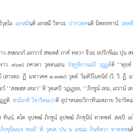
ิวุตฺโถ.
เอกสฺมิ
นฺติ เอกสฺมึ วิหาเร.
ปากวตฺต
นฺติ นิพทฺธทานํ.
วตฺตต
ยาว สงฺฆนวกํ เอกวารํ สพฺเพสํ ภาคํ ทตฺวา
จีวเร อปริกฺขีเณ ปุน สพ
ติ (มหาว. ๓๖๓) ภควตา
วุตฺตนเยน.
ปํสุกูลิกานมฺปิ วฏฺฏตี
ติ ‘‘ตุยฺห
ิยํ (สารตฺถ. ฏี. มหาวคฺค ๓.๓๗๙) วุตฺตํ. วิมติวิโนทนิยํ (วิ. วิ.
อวํ ‘‘สงฺฆสฺส เทมา’’ติ วุตฺเตปิ วฏฺเฏยฺย, ‘‘ภิกฺขูนํ เทม, เถรานํ 
วฏฺฏติ.
สามิเกหิ วิจาริตเมวา
ติ อุปาหนตฺถวิกาทีนมตฺถาย วิจาริตเ
ส ทินฺนํ, ตโต อุปฑฺฒํ ภิกฺขูนํ อุปฑฺฒํ ภิกฺขุนีนํ ทาตพฺพํ. สเจปิ 
จ ภิกฺขุนีนฺจ ทมฺมี’’ติ วุตฺเต ปน น มชฺเฌ ภินฺทิตฺวา ทาตพฺพ
นฺ