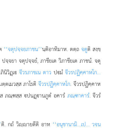
โต
‘‘จตุปจฺจยภาชน’’
นฺติอาทิมาห. ตตฺถ
จตู
ติ สงฺขฺ
 ปจฺจยา จตุปจฺจยํ, ภาชียเต วิภาชียเต ภาชนํ. จตุ
ินิวิฏฺเ
จีวรภาชเน ตาว
ปมํ
จีวรปฏิคฺคาหโก…
ณมตฺตเมวสฺส ภาโรติ
จีวรปฏิคฺคาหโก
. จีวรปฏิคฺคาห
สฺส ภณฺฑสฺส ปนฏฺานภูตํ อคารํ
ภณฺฑาคารํ
. จีวรํ
’
ติ. กถํ วิฺายตีติ อาห
‘‘อนุชานามิ…เป… วจน