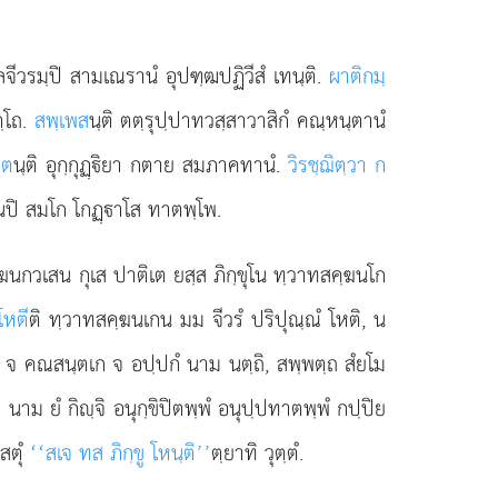
ลจีวรมฺปิ สามเณรานํ อุปฑฺฒปฏิวีสํ เทนฺติ.
ผาติกมฺ
ตฺโถ.
สพฺเพส
นฺติ ตตฺรุปฺปาทวสฺสาวาสิกํ คณฺหนฺตานํ
อต
นฺติ อุกฺกุฏฺิยา กตาย สมภาคทานํ.
วิรชฺฌิตฺวา ก
นปิ สมโก โกฏฺาโส ทาตพฺโพ.
ฺฆนกวเสน กุเส ปาติเต ยสฺส ภิกฺขุโน ทฺวาทสคฺฆนโก
โหตี
ติ ทฺวาทสคฺฆนเกน มม จีวรํ ปริปุณฺณํ โหติ, น
ฺฆิเก จ คณสนฺตเก จ อปฺปกํ นาม นตฺถิ, สพฺพตฺถ
สํยโม
 นาม ยํ กิฺจิ อนุกฺขิปิตพฺพํ อนุปฺปทาตพฺพํ กปฺปิย
สตุํ
‘‘สเจ ทส ภิกฺขู โหนฺติ’’
ตฺยาทิ วุตฺตํ.