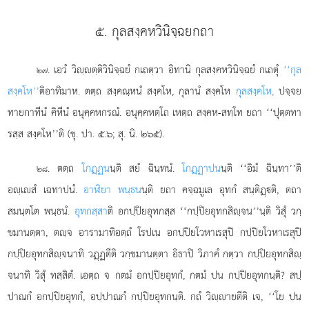
๕. กุลสงฺคหวินิจฺฉยกถา
. เอวํ วิฺตฺติวินิจฺฉยํ กเถตฺวา อิทานิ กุลสงฺคหวินิจฺฉยํ กเถตุํ
‘‘กุล
๒๗
สงฺคโห’’
ติอาทิมาห. ตตฺถ สงฺคณฺหนํ สงฺคโห, กุลานํ สงฺคโห
กุลสงฺคโห,
ปจฺจย
ทายกาทีนํ
คิหีนํ อนุคฺคหกรณํ. อนุคฺคหตฺโถ เหตฺถ สงฺคห-สทฺโท ยถา ‘‘ปุตฺตทา
รสฺส สงฺคโห’’ติ (ขุ. ปา. ๕.๖; สุ. นิ. ๒๖๕).
. ตตฺถ
โกฏฺฏน
นฺติ สยํ ฉินฺทนํ.
โกฏฺฏาปน
นฺติ ‘‘อิมํ ฉินฺทา’’ติ
๒๘
อฺเสํ เฉทาปนํ.
อาฬิยา พนฺธน
นฺติ ยถา คจฺฉมูเล อุทกํ สนฺติฏฺติ, ตถา
สมนฺตโต พนฺธนํ.
อุทกสฺสา
ติ อกปฺปิยอุทกสฺส ‘‘กปฺปิยอุทกสิฺจน’’นฺติ วิสุํ วกฺ
ขมานตฺตา, ตฺจ อารามาทิอตฺถํ โรปเน อกปฺปิยโวหาเรสุปิ กปฺปิยโวหาเรสุปิ
กปฺปิยอุทกสิฺจนาทิ วฏฺฏตีติ วกฺขมานตฺตา อิธาปิ วิภาคํ กตฺวา กปฺปิยอุทกสิฺ
จนาทิ วิสุํ ทสฺสิตํ. เอตฺถ จ กตมํ อกปฺปิยอุทกํ, กตมํ ปน กปฺปิยอุทกนฺติ? สปฺ
ปาณกํ อกปฺปิยอุทกํ, อปฺปาณกํ กปฺปิยอุทกนฺติ. กถํ วิฺายตีติ เจ, ‘‘โย ปน