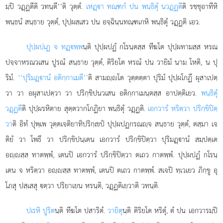
มฺปิ วฏฺฏตีติ วทนฺตี’’ติ วุตฺตํ.
เหฏฺา ทณฺฑกํ ปน พนฺธิตุํ น
วฏฺฏตี
ติ รชฺชุอาทีหิ
พนฺธนํ สนฺธาย วุตฺตํ, ปุปฺผสฺเสว ปน อจฺฉินฺนทณฺฑเกหิ พนฺธิตุํ วฏฺฏติ เอว.
ปุปฺผปเฏ จ ทฏฺพฺพ
นฺติ ปุปฺผปฏํ กโรนฺตสฺส ทีฆโต ปุปฺผทามสฺส หรณ
ปจฺจาหรณวเสน ปูรณํ สนฺธาย วุตฺตํ, ติริยโต หรณํ ปน วายิมํ นาม โหติ, น ปุ
ริมํ.
‘‘ปุริมฏฺานํ อติกฺกาเมตี’’
ติ สามฺโต วุตฺตตฺตา ปุริมํ ปุปฺผโกฏึ ผุสาเปตฺ
วา วา อผุสาเปตฺวา วา ปริกฺขิปนวเสน อติกฺกาเมนฺตสฺส อาปตฺติเยว.
พนฺธิตุํ
วฏฺฏตี
ติ ปุปฺผรหิตาย สุตฺตวากโกฏิยา พนฺธิตุํ วฏฺฏติ.
เอกวารํ หริตฺวา ปริกฺขิปิตฺ
วา
ติ อิทํ ปุพฺเพ วุตฺตเจติยาทิปริกฺเขปํ ปุปฺผปฏกรณฺจ สนฺธาย วุตฺตํ, ตสฺมา เจ
ติยํ วา โพธึ วา ปริกฺขิปนฺเตน เอกวารํ ปริกฺขิปิตฺวา ปุริมฏฺานํ สมฺปตฺเต
อฺสฺส ทาตพฺพํ, เตนปิ เอกวารํ ปริกฺขิปิตฺวา ตเถว กาตพฺพํ. ปุปฺผปฏํ กโรนฺ
เตน จ หริตฺวา อฺสฺส ทาตพฺพํ, เตนปิ ตเถว กาตพฺพํ. สเจปิ ทฺเวเยว ภิกฺขู อุ
โภสุ ปสฺเสสุ ตฺวา ปริยาเยน หรนฺติ, วฏฺฏติเยวาติ วทนฺติ.
ปเรหิ ปูริต
นฺติ ทีฆโต ปสาริตํ.
วายิตุ
นฺติ ติริยโต หริตุํ, ตํ ปน เอกวารมฺปิ