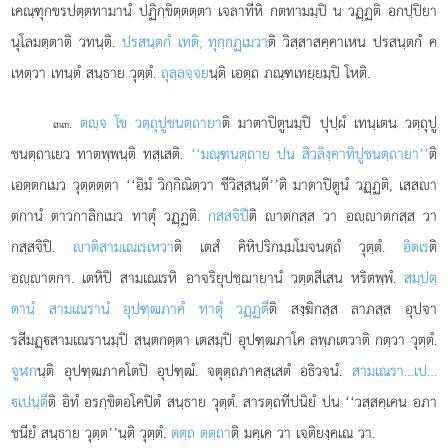
เคณฺฑุกขรปตฺตทามานํ ปฏิกฺขิตฺตตฺตา เจลาทีหิ กตทามมฺปิ น วฏฺฏติ อกปฺปิยา
นุโลมตฺตาติ วทนฺติ.
ปรสนฺตกํ เทติ, ทุกฺกฏเมวา
ติ วิสฺสาสคฺคาเหน ปรสนฺตกํ ค
เหตฺวา เทนฺตํ สนฺธาย วุตฺตํ.
ถุลฺลจฺจย
นฺติ เอตฺถ ภณฺฑเทยฺยมฺปิ โหติ.
.
ตฺจ โข วตฺถุปูชนตฺถายา
ติ มาตาปิตูนมฺปิ ปุปฺผํ เทนฺเตน วตฺถุปู
๓๓
ชนตฺถาเยว ทาตพฺพนฺติ ทสฺเสติ.
‘‘มณฺฑนตฺถาย ปน สิวลิงฺคาทิปูชนตฺถายา’’
ติ
เอตฺตกเมว วุตฺตตฺตา ‘‘อิมํ วิกฺกิณิตฺวา ชีวิสฺสนฺตี’’ติ มาตาปิตูนํ วฏฺฏติ, เสสา
ตกานํ ตาวกาลิกเมว ทาตุํ วฏฺฏติ.
กสฺสจิปี
ติ าตกสฺส วา อฺาตกสฺส วา
กสฺสจิปิ.
าติสามเณเรเหวา
ติ เตสํ คิหิปริกมฺมโมจนตฺถํ วุตฺตํ.
อิตเร
ติ
อฺาตกา. เตหิปิ สามเณเรหิ อาจริยุปชฺฌายานํ วตฺตสีเสน หริตพฺพํ.
สมฺปตฺ
ตานํ สามเณรานํ อุปฑฺฒภาคํ ทาตุํ วฏฺฏตี
ติ สงฺฆิกสฺส ลาภสฺส อุปจา
รสีมฏฺสามเณรานมฺปิ สนฺตกตฺตา เตสมฺปิ อุปฑฺฒภาโค ลพฺภเตวาติ กตฺวา วุตฺตํ.
จูฬก
นฺติ อุปฑฺฒภาคโตปิ อุปฑฺฒํ. จตุตฺถภาคสฺเสตํ
อธิวจนํ.
สามเณรา…เป…
เปนฺตี
ติ อิทํ อรกฺขิตอโคปิตํ สนฺธาย วุตฺตํ. สารตฺถทีปนิยํ ปน ‘‘วสฺสคฺเคน อภา
ชนียํ สนฺธาย วุตฺต’’นฺติ วุตฺตํ.
ตตฺถ ตตฺถา
ติ มคฺเค วา เจติยงฺคเณ วา.