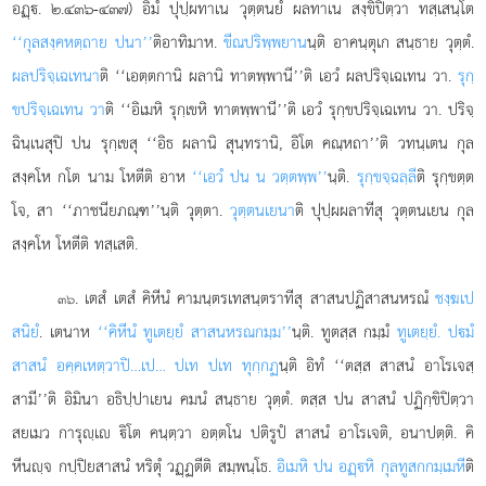
อฏฺ. ๒.๔๓๖-๔๓๗) อิมํ ปุปฺผทาเน วุตฺตนยํ ผลทาเน สงฺขิปิตฺวา ทสฺเสนฺโต
‘‘กุลสงฺคหตฺถาย ปนา’’
ติอาทิมาห.
ขีณปริพฺพยาน
นฺติ อาคนฺตุเก สนฺธาย วุตฺตํ.
ผลปริจฺเฉเทนา
ติ ‘‘เอตฺตกานิ ผลานิ ทาตพฺพานี’’ติ เอวํ ผลปริจฺเฉเทน วา.
รุกฺ
ขปริจฺเฉเทน วา
ติ ‘‘อิเมหิ รุกฺเขหิ
ทาตพฺพานี’’ติ เอวํ รุกฺขปริจฺเฉเทน วา. ปริจฺ
ฉินฺเนสุปิ ปน รุกฺเขสุ ‘‘อิธ ผลานิ สุนฺทรานิ, อิโต คณฺหถา’’ติ วทนฺเตน กุล
สงฺคโห กโต นาม โหตีติ อาห
‘‘เอวํ ปน น วตฺตพฺพ’’
นฺติ.
รุกฺขจฺฉลฺลี
ติ รุกฺขตฺต
โจ, สา ‘‘ภาชนียภณฺฑ’’นฺติ วุตฺตา.
วุตฺตนเยนา
ติ ปุปฺผผลาทีสุ วุตฺตนเยน กุล
สงฺคโห โหตีติ ทสฺเสติ.
. เตสํ เตสํ คิหีนํ คามนฺตรเทสนฺตราทีสุ สาสนปฏิสาสนหรณํ
ชงฺฆเป
๓๖
สนิยํ
. เตนาห
‘‘คิหีนํ ทูเตยฺยํ สาสนหรณกมฺม’’
นฺติ. ทูตสฺส กมฺมํ
ทูเตยฺยํ. ปมํ
สาสนํ อคฺคเหตฺวาปิ…เป… ปเท ปเท ทุกฺกฏ
นฺติ อิทํ ‘‘ตสฺส สาสนํ อาโรเจสฺ
สามี’’ติ อิมินา อธิปฺปาเยน คมนํ สนฺธาย วุตฺตํ. ตสฺส ปน สาสนํ ปฏิกฺขิปิตฺวา
สยเมว การุฺเ ิโต คนฺตฺวา อตฺตโน ปติรูปํ สาสนํ อาโรเจติ, อนาปตฺติ. คิ
หีนฺจ กปฺปิยสาสนํ หริตุํ วฏฺฏตีติ สมฺพนฺโธ.
อิเมหิ ปน อฏฺหิ กุลทูสกกมฺเมหี
ติ