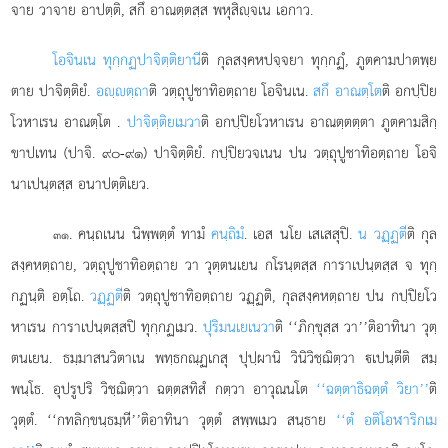
จาย วาจาย อาปตฺติ, สกึ อาณตฺตสฺส พหุสิฺจเน เอกาว.
โอจินเน ทุกฺกฏปาจิตฺติยานี
ติ กุลสงฺคหปจฺจยา ทุกฺกฏํ, ภูตคามปาตพฺย
ตาย ปาจิตฺติยํ.
อฺตฺถา
ติ วตฺถุปูชาทิอตฺถาย
โอจินเน.
สกึ อาณตฺโต
ติ อกปฺปิย
โวหาเรน อาณตฺโต
.
ปาจิตฺติยเมวา
ติ อกปฺปิยโวหาเรน อาณตฺตตฺตา ภูตคามสิกฺ
ขาปเทน (ปาจิ. ๙๐-๙๑) ปาจิตฺติยํ. กปฺปิยวจเนน ปน วตฺถุปูชาทิอตฺถาย โอจิ
นาเปนฺตสฺส อนาปตฺติเยว.
. คนฺถเนน นิพฺพตฺตํ ทามํ
คนฺถิมํ
. เอส นโย เสเสสุปิ.
น วฏฺฏตี
ติ กุล
๓๑
สงฺคหตฺถาย, วตฺถุปูชาทิอตฺถาย วา วุตฺตนเยน กโรนฺตสฺส การาเปนฺตสฺส จ ทุกฺ
กฏนฺติ อตฺโถ.
วฏฺฏตี
ติ วตฺถุปูชาทิอตฺถาย วฏฺฏติ, กุลสงฺคหตฺถาย ปน กปฺปิยโว
หาเรน การาเปนฺตสฺสปิ ทุกฺกฏเมว.
ปุริมนเยเนวา
ติ ‘‘ภิกฺขุสฺส วา’’ติอาทินา วุตฺ
ตนเยน. ธมฺมาสนวิตาเน พทฺธกณฺฏเกสุ ปุปฺผานิ วินิวิชฺฌิตฺวา เปนฺตีติ สมฺ
พนฺโธ. อุปรูปริ วิชฺฌิตฺวา ฉตฺตสทิสํ กตฺวา อาวุณนโต
‘‘ฉตฺตาธิฉตฺตํ วิยา’’
ติ
วุตฺตํ. ‘‘กทลิกฺขนฺธมฺหี’’ติอาทินา วุตฺตํ สพฺพเมว สนฺธาย
‘‘ตํ อติโอฬาริกเม