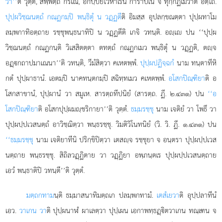
วา’’
ติ วุตฺตํ, สพฺพตฺถ กรเณ, อกปฺปิยโวหาเรน การาปเน จ ทุกฺกฏเมวาติ อตฺโถ.
ปุปฺผวิชฺฌนตฺถํ กณฺฏกมฺปิ พนฺธิตุํ น วฏฺฏตี
ติ อิมสฺส อุปลกฺขณตฺตา ปุปฺผทาโม
ลมฺพกาทิอตฺถาย รชฺชุพนฺธนาทิปิ น วฏฺฏตีติ เกจิ วทนฺติ. อฺเ ปน ‘‘ปุปฺผ
วิชฺฌนตฺถํ กณฺฏกนฺติ วิเสสิตตฺตา ตทตฺถํ กณฺฏกเมว พนฺธิตุํ น วฏฺฏติ, ตฺจ
อฏฺกถาปมาเณนา’’ติ วทนฺติ, วีมํสิตฺวา คเหตพฺพํ.
ปุปฺผปฏิจฺฉกํ
นาม ทนฺตาทีหิ
กตํ ปุปฺผาธานํ. เอตมฺปิ นาคทนฺตกมฺปิ สฉิทฺทเมว คเหตพฺพํ.
อโสกปิณฺฑิยา
ติ อ
โสกสาขานํ, ปุปฺผานํ วา สมูเห. สารตฺถทีปนิยํ (สารตฺถ. ฏี. ๒.๔๓๑) ปน
‘‘อ
โสกปิณฺฑิยา
ติ อโสกปุปฺผมฺชริกายา’’ติ วุตฺตํ.
ธมฺมรชฺชุ
นาม เจติยํ วา โพธึ วา
ปุปฺผปฺปเวสนตฺถํ อาวิชฺฌิตฺวา พนฺธรชฺชุ. วิมติวิโนทนิยํ (วิ. วิ. ฏี. ๑.๔๓๑) ปน
‘‘ธมฺมรชฺชุ
นาม เจติยาทีนิ
ปริกฺขิปิตฺวา เตสฺจ รชฺชุยา จ อนฺตรา ปุปฺผปฺปเวส
นตฺถาย พนฺธรชฺชุ. สิถิลวฏฺฏิตาย วา วฏฺฏิยา อพฺภนฺตเร ปุปฺผปฺปเวสนตฺถาย
เอวํ พนฺธาติปิ วทนฺตี’’ติ วุตฺตํ.
มตฺถกทาม
นฺติ ธมฺมาสนาทิมตฺถเก ปลมฺพกทามํ.
เตสํเยวา
ติ อุปฺปลาทีนํ
เอว.
วาเกน วา
ติ ปุปฺผนาฬํ ผาเลตฺวา ปุปฺเผน เอกาพทฺธฏฺิตวาเกน ทณฺเฑน จ