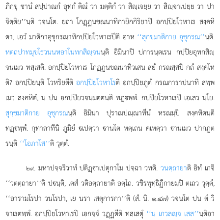
ภิกฺขุ ชานํ สปฺปาณกํ อุทกํ ติณํ วา มตฺติกํ วา สิฺเจยฺย วา สิฺจาเปยฺย วา ปา
จิตฺติย’’นฺติ วจนโต. ยถา โกฏฺฏนขณนาทิกายิกกิริยาปิ อกปฺปิยโวหาเร สงฺคหิ
ตา, เอวํ มาติกาอุชุกรณาทิกปฺปิยโวหาเรปีติ อาห
‘‘สุกฺขมาติกาย อุชุกรณ’’
นฺติ.
หตฺถปาทมุขโธวนนหอาโนทกสิฺจน
นฺติ อิมินาปิ ปการนฺตเรน กปฺปิยอุทกสิฺ
จนเมว ทสฺเสติ. อกปฺปิยโวหาเร โกฏฺฏนขณนาทิวเสน สยํ กรณสฺสปิ กถํ สงฺคโห
ติ? อกปฺปิยนฺติ โวหริยตีติ
อกปฺปิยโวหาโร
ติ
อกปฺปิยภูตํ กรณการาปนาทิ สพฺพ
เมว สงฺคหิตํ, น ปน อกปฺปิยวจนมตฺตนฺติ ทฏฺพฺพํ. กปฺปิยโวหาเรปิ เอเสว นโย.
สุกฺขมาติกาย อุชุกรณ
นฺติ อิมินา ปุราณปณฺณาทีนํ หรณมฺปิ สงฺคหิตนฺติ
ทฏฺพฺพํ. กุทาลาทีนิ ภูมิยํ เปตฺวา านโต หตฺเถน คเหตฺวา านเมว ปากฏต
รนฺติ
‘‘โอภาโส’’
ติ วุตฺตํ.
. มหาปจฺจริวาทํ ปติฏฺาเปตุกาโม ปจฺฉา วทติ.
วนตฺถายา
ติ อิทํ เกจิ
๒๙
‘‘วตตฺถายา’’ติ ปนฺติ, เตสํ วติอตฺถายาติ
อตฺโถ. วชิรพุทฺธิฏีกายมฺปิ ตเถว วุตฺตํ,
‘‘อารามโรปา วนโรปา, เย นรา เสตุการกา’’ติ (สํ. นิ. ๑.๔๗) วจนโต ปน ตํ วิ
จาเรตพฺพํ. อกปฺปิยโวหาเรปิ เอกจฺจํ วฏฺฏตีติ ทสฺเสตุํ
‘‘น เกวลฺจ เสส’’
นฺติอา