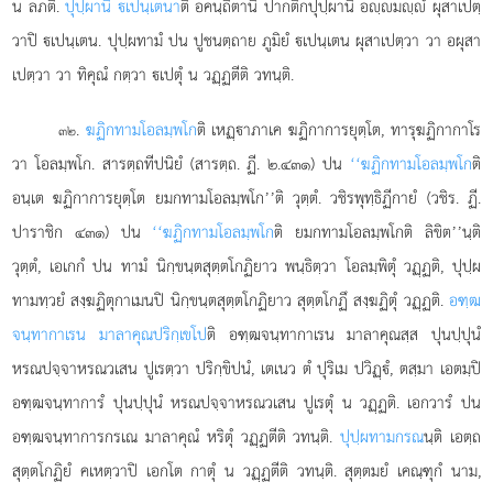
น ลภติ.
ปุปฺผานิ เปนฺเตนา
ติ อคนฺถิตานิ ปากติกปุปฺผานิ อฺมฺํ ผุสาเปตฺ
วาปิ เปนฺเตน. ปุปฺผทามํ ปน ปูชนตฺถาย ภูมิยํ เปนฺเตน ผุสาเปตฺวา วา อผุสา
เปตฺวา วา ทิคุณํ กตฺวา เปตุํ น วฏฺฏตีติ วทนฺติ.
.
ฆฏิกทามโอลมฺพโก
ติ
เหฏฺาภาเค ฆฏิกาการยุตฺโต, ทารุฆฏิกากาโร
๓๒
วา โอลมฺพโก. สารตฺถทีปนิยํ (สารตฺถ. ฏี. ๒.๔๓๑) ปน
‘‘ฆฏิกทามโอลมฺพโก
ติ
อนฺเต ฆฏิกาการยุตฺโต ยมกทามโอลมฺพโก’’ติ วุตฺตํ. วชิรพุทฺธิฏีกายํ
(วชิร. ฏี.
ปาราชิก ๔๓๑) ปน
‘‘ฆฏิกทามโอลมฺพโก
ติ ยมกทามโอลมฺพโกติ ลิขิต’’นฺติ
วุตฺตํ, เอเกกํ ปน ทามํ นิกฺขนฺตสุตฺตโกฏิยาว พนฺธิตฺวา โอลมฺพิตุํ วฏฺฏติ, ปุปฺผ
ทามทฺวยํ สงฺฆฏิตุกาเมนปิ นิกฺขนฺตสุตฺตโกฏิยาว สุตฺตโกฏึ สงฺฆฏิตุํ วฏฺฏติ.
อฑฺฒ
จนฺทากาเรน มาลาคุณปริกฺเขโป
ติ อฑฺฒจนฺทากาเรน มาลาคุณสฺส ปุนปฺปุนํ
หรณปจฺจาหรณวเสน ปูเรตฺวา ปริกฺขิปนํ, เตเนว ตํ ปุริเม ปวิฏฺํ, ตสฺมา เอตมฺปิ
อฑฺฒจนฺทาการํ ปุนปฺปุนํ หรณปจฺจาหรณวเสน ปูเรตุํ น วฏฺฏติ. เอกวารํ ปน
อฑฺฒจนฺทาการกรเณ มาลาคุณํ หริตุํ วฏฺฏตีติ วทนฺติ.
ปุปฺผทามกรณ
นฺติ เอตฺถ
สุตฺตโกฏิยํ คเหตฺวาปิ เอกโต กาตุํ น วฏฺฏตีติ วทนฺติ. สุตฺตมยํ เคณฺฑุกํ นาม,