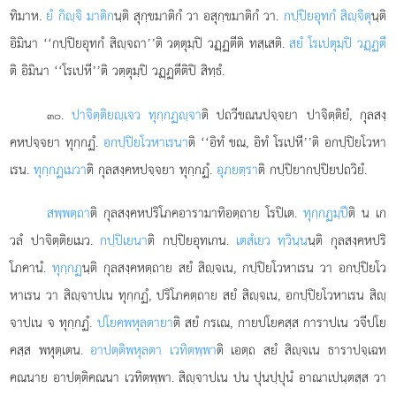
ทิมาห.
ยํ กิฺจิ มาติก
นฺติ สุกฺขมาติกํ วา อสุกฺขมาติกํ วา.
กปฺปิยอุทกํ สิฺจิตุ
นฺติ
อิมินา ‘‘กปฺปิยอุทกํ สิฺจถา’’ติ วตฺตุมฺปิ วฏฺฏตีติ ทสฺเสติ.
สยํ โรเปตุมฺปิ วฏฺฏตี
ติ อิมินา ‘‘โรเปหี’’ติ วตฺตุมฺปิ วฏฺฏตีติปิ สิทฺธํ.
.
ปาจิตฺติยฺเจว ทุกฺกฏฺจา
ติ ปถวีขณนปจฺจยา ปาจิตฺติยํ, กุลสงฺ
๓๐
คหปจฺจยา ทุกฺกฏํ.
อกปฺปิยโวหาเรนา
ติ ‘‘อิทํ ขณ, อิทํ โรเปหี’’ติ อกปฺปิยโวหา
เรน.
ทุกฺกฏเมวา
ติ กุลสงฺคหปจฺจยา ทุกฺกฏํ.
อุภยตฺรา
ติ กปฺปิยากปฺปิยปถวิยํ.
สพฺพตฺถา
ติ กุลสงฺคหปริโภคอารามาทิอตฺถาย โรปิเต.
ทุกฺกฏมฺปี
ติ น เก
วลํ ปาจิตฺติยเมว.
กปฺปิเยนา
ติ กปฺปิยอุทเกน.
เตสํเยว ทฺวินฺน
นฺติ กุลสงฺคหปริ
โภคานํ.
ทุกฺกฏ
นฺติ กุลสงฺคหตฺถาย สยํ สิฺจเน, กปฺปิยโวหาเรน วา อกปฺปิยโว
หาเรน วา สิฺจาปเน ทุกฺกฏํ, ปริโภคตฺถาย สยํ สิฺจเน, อกปฺปิยโวหาเรน สิฺ
จาปเน จ ทุกฺกฏํ.
ปโยคพหุลตายา
ติ สยํ กรเณ, กายปโยคสฺส การาปเน วจีปโย
คสฺส พหุตฺเตน.
อาปตฺติพหุลตา เวทิตพฺพา
ติ เอตฺถ สยํ สิฺจเน ธาราปจฺเฉท
คณนาย อาปตฺติคณนา เวทิตพฺพา. สิฺจาปเน ปน ปุนปฺปุนํ อาณาเปนฺตสฺส วา