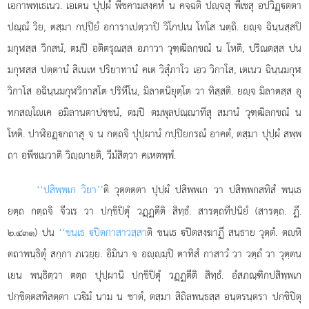
เอกาพทฺเธเนว. เอเตน ปุปฺผํ พีชคามสงฺคหํ น คจฺฉติ ปฺจสุ พีเชสุ อปวิฏฺตฺตา
ปณฺณํ วิย, ตสฺมา กปฺปิยํ อการาเปตฺวาปิ วิโกปเน โทโส นตฺถิ. ยฺจ ฉินฺนสฺสปิ
มกุฬสฺส วิกสนํ, ตมฺปิ อติตรุณสฺส อภาวา วุฑฺฒิลกฺขณํ น โหติ, ปริณตสฺส ปน
มกุฬสฺส ปตฺตานํ สิเนเห ปริยาทานํ คเต วิสุํภาโว เอว วิกาโส, เตเนว ฉินฺนมกุฬ
วิกาโส อฉินฺนมกุฬวิกาสโต ปริหีโน, มิลาตนิยุตฺโต
วา ทิสฺสติ. ยฺจ มิลาตสฺส อุ
ทกสฺโเค อมิลานตาปชฺชนํ, ตมฺปิ ตมฺพุลปณฺณาทีสุ สมานํ วุฑฺฒิลกฺขณํ น
โหติ. ปาฬิอฏฺกถาสุ จ น กตฺถจิ ปุปฺผานํ กปฺปิยกรณํ อาคตํ, ตสฺมา ปุปฺผํ สพฺพ
ถา อพีชเมวาติ วิฺายติ, วีมํสิตฺวา คเหตพฺพํ.
‘‘ปสิพฺพเก วิยา’’
ติ วุตฺตตฺตา ปุปฺผํ ปสิพฺพเก วา ปสิพฺพกสทิสํ พนฺเธ
ยตฺถ กตฺถจิ จีวเร วา ปกฺขิปิตุํ วฏฺฏตีติ สิทฺธํ. สารตฺถทีปนิยํ (สารตฺถ. ฏี.
๒.๔๓๑) ปน
‘‘ขนฺเธ ปิตกาสาวสฺสา
ติ ขนฺเธ ปิตสงฺฆาฏึ สนฺธาย วุตฺตํ. ตฺหิ
ตถาพนฺธิตุํ สกฺกา ภเวยฺย. อิมินา จ อฺมฺปิ ตาทิสํ กาสาวํ วา วตฺถํ วา วุตฺตน
เยน พนฺธิตฺวา ตตฺถ ปุปฺผานิ ปกฺขิปิตุํ วฏฺฏตีติ สิทฺธํ. อํสภณฺฑิกปสิพฺพเก
ปกฺขิตฺตสทิสตฺตา เวิมํ นาม น ชาตํ, ตสฺมา สิถิลพนฺธสฺส อนฺตรนฺตรา ปกฺขิปิตุ