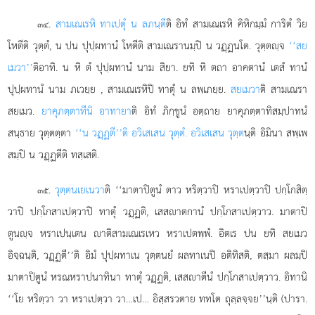
.
สามเณเรหิ ทาเปตุํ น ลภนฺตี
ติ อิทํ สามเณเรหิ คิหิกมฺมํ การิตํ วิย
๓๔
โหตีติ วุตฺตํ, น ปน ปุปฺผทานํ โหตีติ สามเณรานมฺปิ น วฏฺฏนโต. วุตฺตฺจ
‘‘สย
เมวา’’
ติอาทิ. น หิ ตํ ปุปฺผทานํ นาม สิยา. ยทิ หิ ตถา อาคตานํ เตสํ ทานํ
ปุปฺผทานํ นาม ภเวยฺย
, สามเณเรหิปิ ทาตุํ น ลพฺเภยฺย.
สยเมวา
ติ สามเณรา
สยเมว.
ยาคุภตฺตาทีนิ อาทายา
ติ อิทํ ภิกฺขูนํ อตฺถาย ยาคุภตฺตาทิสมฺปาทนํ
สนฺธาย วุตฺตตฺตา
‘‘น วฏฺฏตี’’ติ อวิเสเสน วุตฺตํ. อวิเสเสน วุตฺต
นฺติ อิมินา สพฺเพ
สมฺปิ น วฏฺฏตีติ ทสฺเสติ.
.
วุตฺตนเยเนวา
ติ ‘‘มาตาปิตูนํ ตาว หริตฺวาปิ หราเปตฺวาปิ ปกฺโกสิตฺ
๓๕
วาปิ ปกฺโกสาเปตฺวาปิ ทาตุํ วฏฺฏติ, เสสาตกานํ ปกฺโกสาเปตฺวาว. มาตาปิ
ตูนฺจ หราเปนฺเตน าติสามเณเรเหว หราเปตพฺพํ. อิตเร ปน ยทิ สยเมว
อิจฺฉนฺติ, วฏฺฏตี’’ติ อิมํ ปุปฺผทาเน วุตฺตนยํ ผลทาเนปิ อติทิสติ, ตสฺมา ผลมฺปิ
มาตาปิตูนํ หรณหราปนาทินา ทาตุํ วฏฺฏติ, เสสาตีนํ ปกฺโกสาเปตฺวาว. อิทานิ
‘‘โย หริตฺวา วา หราเปตฺวา วา…เป… อิสฺสรวตาย ททโต ถุลฺลจฺจย’’นฺติ (ปารา.