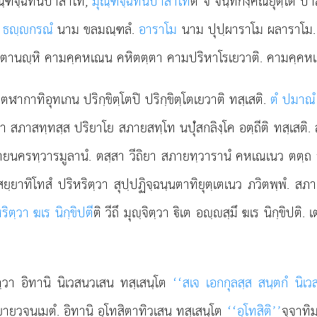
ณฺฑจฺฉทนปาสาโท,
มุณฺฑจฺฉทนปาสาโท
ติ
จ จนฺทิกงฺคณยุตฺโต ปาส
.
ธฺกรณํ
นาม ขลมณฺฑลํ.
อาราโม
นาม ปุปฺผาราโม ผลาราโม
าเม ิตานฺหิ คามคฺคหเณน คหิตตฺตา คามปริหาโรเยวาติ. คามคฺคห
ตฬากาทิอุทเกน ปริกฺขิตฺโตปิ ปริกฺขิตฺโตเยวาติ ทสฺเสติ.
ตํ ปมาณํ 
ินา สภาสทฺทสฺส ปริยาโย สภายสทฺโท นปุํสกลิงฺโค อตฺถีติ ทสฺเสติ. ส
ายนครทฺวารมูลานํ. ตสฺสา วีถิยา
สภายทฺวารานํ คหเณเนว ตตฺถ สพ
ยฺยาทิโทสํ ปริหริตฺวา สุปฺปฏิจฺฉนฺนตาทิยุตฺเตเนว ภวิตพฺพํ.
ริตฺวา ฆเร นิกฺขิปตี
ติ วีถึ มุฺจิตฺวา ิเต อฺสฺมึ ฆเร นิกฺขิปติ
ตฺวา อิทานิ นิเวสนวเสน ทสฺเสนฺโต
‘‘สเจ เอกกุลสฺส สนฺตกํ นิเว
ยายวจนเมตํ. อิทานิ อุโทสิตาทิวเสน ทสฺเสนฺโต
‘‘อุโทสิติ’’
จฺจาทิ