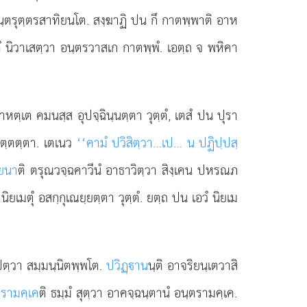
สนฺตรุตฺตรสาทิยนโต. สงฺฆาฏิ ปน กึ กาตพฺพาติ อาห
คํ นิวาเสตฺวา อนฺตรวาสเก กาตพฺพํ. เอตฺถ จ พหิคา
สาหตฺเต คมนสฺส อุปจฺฉินฺนตฺตา วุตฺตํ, เตสํ ปน ปุรา
วุตฺตตฺตา. เตเนว
‘‘คามํ ปวิสิตฺวา…เป… น ปฏิปฺปสฺ
เยนา
ติ ตรุณวจฺฉคาวีนํ อาธาวิตฺวา สิงฺเคน ปหรณภ
ยเมตุํ อสกฺกุเณยฺยตฺตา วุตฺตํ. ยตฺถ ปน เอวํ นิยเม
ปตฺวา สมฺมนฺนิตพฺพโต.
ปวิฏฺาน
นฺติ อาจริยนฺเตวาสิ
ตรามคฺเค
ติ ธมฺมํ สุตฺวา อาคจฺฉนฺตานํ อนฺตรามคฺเค.