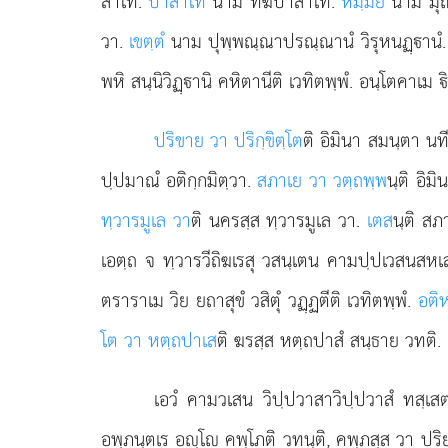
สาโท.
ปาสาโท
นาม ทีฆปาสาโท.
หมฺมิยํ
นาม มุ
วา.
เขตฺตํ
นาม ปุพฺพณฺณาปรณฺณานํ วิรุหนฏฺานํ
พหิ สนฺนิวิฏฺานิ คหิตานีติ เวทิตพฺพํ. อนฺโตค
ปริขาย วา ปริกฺขิตฺโต
ติ อิมินา สมนฺตา นที
ปฺปมาณํ อติกฺกมิตฺวา.
สภาเย วา วตฺถพฺพ
นฺติ อิม
ทฺวารมูเล วา
ติ นครสฺส ทฺวารมูเล วา.
เตส
นฺติ สภ
เอตฺถ จ ทฺวารวีถิฆเรสุ วสนฺเตน คามปฺปเวสนสหเส
ตราราเม วิย ยถาสุขํ วสิตุํ วฏฺฏตีติ เวทิตพฺพํ.
อติห
โต วา หตฺถปาเส
ติ ฆรสฺส หตฺถปาสํ สนฺธาย วทติ.
เอวํ คามวเสน วิปฺปวาสาวิปฺปวาสํ ทสฺเส
อพฺภนฺตเร อฺโ คพฺโภติ วทนฺติ, คพฺภสฺส วา ปริ