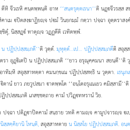
ตีหิ จีวเรหิ คนฺตพฺพนฺติ อาห
‘‘สนฺตรุตฺตเรนา’’
ติ นฏฺจีวรสฺส 
พหิคาเม ปิตสงฺฆาฏิยฺจ ปมํ วินยกมฺมํ กตฺวา ปจฺฉา อุตฺตราสงฺ
ตุํ, นิสฺสฏฺํ ทาตุฺจ วฏฺฏตีติ เวทิตพฺพํ.
 น ปฏิปฺปสฺสมฺภตี’’
ติ วุตฺตํ.
มุหุตฺตํ…เป… ปฏิปฺปสฺสมฺภตี
ติ สอุสฺ
ฺตรา อุฏฺิเตปิ น ปฏิปฺปสฺสมฺภติ ‘‘ยาว อรุณุคฺคมนา สยนฺตี’’ติ 
ิอาทิมฺหิ สอุสฺสาหตฺตา คมนกฺขเณ ปฏิปฺปสฺสทฺธิ น วุตฺตา.
เธนุภ
ิ ิตานํ ยาว ภยวูปสมา าตพฺพโต ‘‘อนฺโตอรุเณเยว คมิสฺสามี’’ติ นิ
 ปฏิปฺปสฺสมฺภติ เภสชฺชตฺถาย คามํ ปวิฏฺทหรานํ วิย.
ิโต ปจฺฉา ปติฏฺาปิตคามํ สนฺธาย วทติ คามฺจ คามูปจารฺจ เ
นิสฺสคฺคิยานิ โหนฺติ,
สอุสฺสาหตาย
น นิสฺสโย ปฏิปฺปสฺสมฺภติ
.
อนฺ