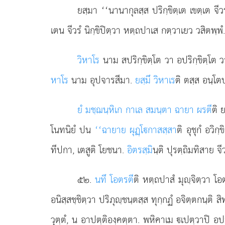
ยสฺมา ‘‘นานากุลสฺส ปริกฺขิตฺเต เขตฺเต จี
เตน จีวรํ นิกฺขิปิตฺวา หตฺถปาเส กตฺวาเยว วสิตพฺพํ.
วิหาโร
นาม สปริกฺขิตฺโต วา อปริกฺขิตฺโต 
หาโร
นาม อุปจารสีมา.
ยสฺมึ วิหาเร
ติ ตสฺส อนฺโต
ยํ มชฺฌนฺหิเก กาเล สมนฺตา ฉายา ผรตี
ติ 
โนทนิยํ ปน
‘‘ฉายาย ผุฏฺโกาสสฺสา
ติ อุชุกํ อวิก
ทีปกา, เตสูติ โยชนา.
อิตรสฺมิ
นฺติ ปุรตฺถิมทิสาย จี
๕๒
.
นทึ โอตรตี
ติ หตฺถปาสํ มุฺจิตฺวา โอ
อนิสฺสชฺชิตฺวา ปริภุฺชนฺตสฺส ทุกฺกฏํ อจิตฺตกนฺติ สิท
วุตฺตํ, น อาปตฺติองฺคตฺตา. พหิคาเม เปตฺวาปิ อป