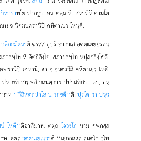
าโทติ วุจฺจติ.
สตฺโถ
นาม ชงฺฆสตฺโถ วา สกฏสตฺโถ
.
วิหารา
ทโย ปากฏา เอว. ตตฺถ นิเวสนาทีนิ คามโต
เณน จ นิคมนครานิปิ คหิตาเนว โหนฺติ.
อติกฺกมิตฺวา
ติ ฆรสฺส อุปริ อากาเส อฑฺฒเตยฺยรตน
ภาสทฺโท หิ อิตฺถิลิงฺโค, สภายสทฺโท นปุํสกลิงฺโคติ.
ฺพานิปิ เคหานิ, สา จ อนฺตรวีถิ คหิตาเยว โหติ.
 สภา ปน ยทิ สพฺเพสํ วสนตฺถาย ปปาสทิสา กตา, อนฺ
. เตนาห
‘‘วีถิหตฺถปาโส น รกฺขตี’’
ติ.
ปุรโต วา ปจฺฉ
สนํ โหตี’’
ติอาทิมาห. ตตฺถ
โอวรโก
นาม คพฺภสฺส
มาห. ตตฺถ
วุตฺตนเยเนวา
ติ ‘‘เอกกุลสฺส สนฺตโก อุโท