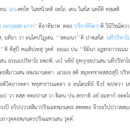
นเยน.
เอว
-สทฺโท วิเสสนิวตฺติ อตฺโถ. เตน วิเสโส นตฺถีติ ทสฺเสติ.
จ เอกกุลสฺส นาวา’’
ติอาทิมาห. ตตฺถ
ปริยาทิยิตฺวา
ติ วินิวิชฺฌิตฺ
ส, นทิยา วา อนฺโตปวิฏฺเน. ‘‘สตฺเถนา’’ติ ปาเสโส.
นทีปริหาโร
ติ ตีสุปิ คณฺิปเทสุ วุตฺตํ. อฺเ ปน ‘‘อิมินา อฏฺกถาวจเนน นท
 อรฺปริหาโร ลพฺภติ, เอวํ นทิยํ อุทกุกฺเขปวเสน นทีปริหาโร ล
พทฺธสีมาวเสน ลพฺภมานตฺตา. เอวฺจ สติ สมุทฺทชาตสฺสเรสุปิ ปริห
ติวิตฺถารตฺตา พหุสาธารณตฺตา จ อนฺโตนทิยํ จีวรํ เปตฺวา นที
กฺเขเป วา ตสฺส หตฺถปาเส วา ิเตน ปน สกฺกาติ อยํ อมฺหากํ อตฺตโ
เวปิ อวิปฺปวาสสีมาปริจฺเฉทพฺภนฺตเร สพฺพตฺถ จีวรอวิปฺปวาสสม
ํ ยถาวุตฺตอพฺภนฺตรปริจฺเฉทวเสน วุตฺตํ.