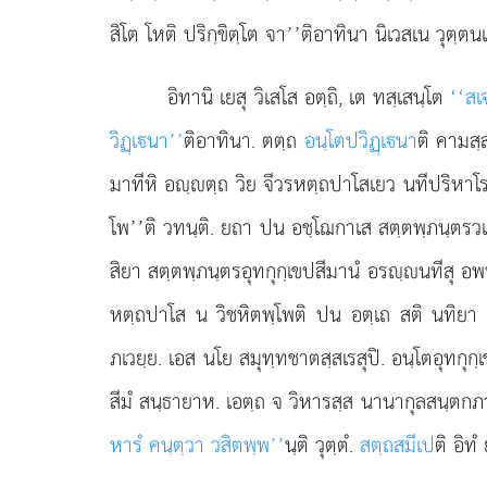
สิโต โหติ ปริกฺขิตฺโต จา’’ติอาทินา นิเวสเน วุตฺต
อิทานิ เยสุ วิเสโส อตฺถิ, เต ทสฺเสนฺโต
‘‘สเ
วิฏฺเนา’’
ติอาทินา. ตตฺถ
อนฺโตปวิฏฺเนา
ติ คามสฺ
มาทีหิ อฺตฺถ วิย จีวรหตฺถปาโสเยว นทีปริหาโร’’
โพ’’ติ วทนฺติ. ยถา ปน อชฺโฌกาเส สตฺตพฺภนฺตรวเสน
สิยา สตฺตพฺภนฺตรอุทกุกฺเขปสีมานํ อรฺนทีสุ อ
หตฺถปาโส น วิชหิตพฺโพติ ปน อตฺเถ สติ นทิยา อ
ภเวยฺย. เอส นโย สมุทฺทชาตสฺสเรสุปิ. อนฺโตอุทกุ
สีมํ
สนฺธายาห. เอตฺถ จ
วิหารสฺส นานากุลสนฺตกภา
หารํ คนฺตฺวา วสิตพฺพ’’
นฺติ วุตฺตํ.
สตฺถสมีเป
ติ อิท