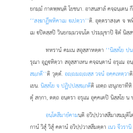
ยกมฺมํ กาตพฺพนฺติ โยชนา. อาสนสาลํ คจฺฉนฺเตน กึ 
‘‘สงฺฆาฏึ
พหิคาเม เปตฺวา’’
ติ. อุตฺตราสงฺเค จ 
เม ปิตสฺสปิ วินยกมฺมวจนโต ปรมฺมุขาปิ ิตํ นิสฺสชฺชิ
ทหรานํ คมเน สอุสฺสาหตฺตา
‘‘นิสฺสโย ปน
รุณา อุฏฺหิตฺวา สอุสฺสาเหน คจฺฉนฺตานํ อรุเณ อน
สมฺภตี’’
ติ วุตฺตํ.
อฺมฺสฺส วจนํ อคฺคเหตฺวา
ต
เยน.
นิสฺสโย จ ปฏิปฺปสฺสมฺภตี
ติ เอตฺถ เธนุภยาทีห
ตุํ สกฺกา, ตตฺถ อนฺตรา อรุเณ อุคฺคเตปิ นิสฺสโย น
อนฺโตสีมายํ
คาม
นฺติ อวิปฺปวาสสีมาสมฺมุต
กานํ วิสุํ วิสุํ คตานํ อวิปฺปวาสสีมตฺตา
เนว จีวรานิ 