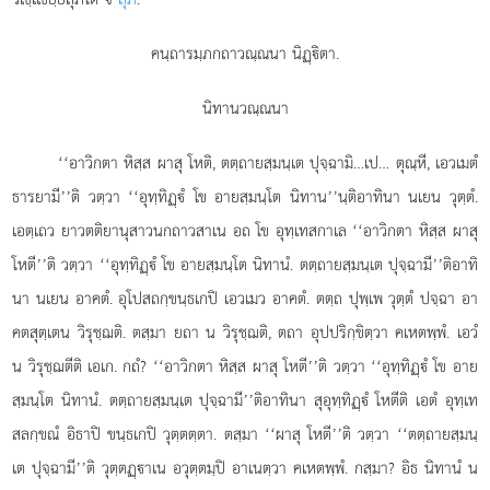
คนฺถารมฺภกถาวณฺณนา นิฏฺิตา.
นิทานวณฺณนา
‘‘อาวิกตา หิสฺส ผาสุ โหติ, ตตฺถายสฺมนฺเต ปุจฺฉามิ…เป… ตุณฺหี, เอวเมตํ
ธารยามี’’ติ วตฺวา ‘‘อุทฺทิฏฺํ โข อายสฺมนฺโต นิทาน’’นฺติอาทินา นเยน วุตฺตํ.
เอตฺเถว ยาวตติยานุสาวนกถาวสาเน อถ
โข อุทฺเทสกาเล ‘‘อาวิกตา หิสฺส ผาสุ
โหตี’’ติ วตฺวา ‘‘อุทฺทิฏฺํ โข อายสฺมนฺโต นิทานํ. ตตฺถายสฺมนฺเต ปุจฺฉามี’’ติอาทิ
นา นเยน อาคตํ. อุโปสถกฺขนฺธเกปิ เอวเมว อาคตํ. ตตฺถ ปุพฺเพ วุตฺตํ ปจฺฉา อา
คตสุตฺเตน วิรุชฺฌติ. ตสฺมา ยถา น วิรุชฺฌติ, ตถา อุปปริกฺขิตฺวา คเหตพฺพํ. เอวํ
น วิรุชฺฌตีติ เอเก. กถํ? ‘‘อาวิกตา หิสฺส ผาสุ โหตี’’ติ วตฺวา ‘‘อุทฺทิฏฺํ โข อาย
สฺมนฺโต นิทานํ. ตตฺถายสฺมนฺเต ปุจฺฉามี’’ติอาทินา สุอุทฺทิฏฺํ โหตีติ เอตํ อุทฺเท
สลกฺขณํ อิธาปิ ขนฺธเกปิ วุตฺตตฺตา. ตสฺมา ‘‘ผาสุ โหตี’’ติ วตฺวา ‘‘ตตฺถายสฺมนฺ
เต ปุจฺฉามี’’ติ วุตฺตฏฺาเน อวุตฺตมฺปิ อาเนตฺวา คเหตพฺพํ. กสฺมา? อิธ นิทานํ น