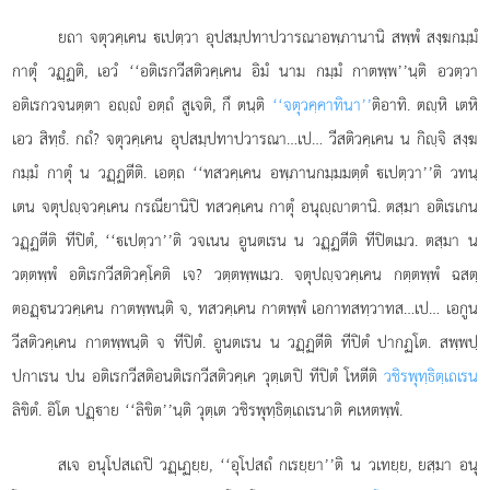
ยถา จตุวคฺเคน เปตฺวา อุปสมฺปทาปวารณาอพฺภานานิ สพฺพํ สงฺฆกมฺมํ
กาตุํ วฏฺฏติ, เอวํ ‘‘อติเรกวีสติวคฺเคน อิมํ นาม กมฺมํ กาตพฺพ’’นฺติ อวตฺวา
อติเรกวจนตฺตา อฺํ อตฺถํ สูเจติ, กึ ตนฺติ
‘‘จตุวคฺคาทินา’’
ติอาทิ. ตฺหิ เตหิ
เอว สิทฺธํ. กถํ? จตุวคฺเคน อุปสมฺปทาปวารณา…เป… วีสติวคฺเคน
น กิฺจิ สงฺฆ
กมฺมํ กาตุํ น วฏฺฏตีติ. เอตฺถ ‘‘ทสวคฺเคน อพฺภานกมฺมมตฺตํ เปตฺวา’’ติ วทนฺ
เตน จตุปฺจวคฺเคน กรณียานิปิ ทสวคฺเคน กาตุํ อนุฺาตานิ. ตสฺมา อติเรเกน
วฏฺฏตีติ ทีปิตํ, ‘‘เปตฺวา’’ติ วจเนน อูนตเรน น วฏฺฏตีติ ทีปิตเมว. ตสฺมา น
วตฺตพฺพํ อติเรกวีสติวคฺโคติ เจ? วตฺตพฺพเมว. จตุปฺจวคฺเคน กตฺตพฺพํ ฉสตฺ
ตอฏฺนววคฺเคน กาตพฺพนฺติ จ, ทสวคฺเคน กาตพฺพํ เอกาทสทฺวาทส…เป… เอกูน
วีสติวคฺเคน กาตพฺพนฺติ จ ทีปิตํ. อูนตเรน น วฏฺฏตีติ ทีปิตํ ปากฏโต. สพฺพปฺ
ปกาเรน ปน อติเรกวีสติอนติเรกวีสติวคฺเค วุตฺเตปิ ทีปิตํ โหตีติ
วชิรพุทฺธิตฺเถเรน
ลิขิตํ. อิโต ปฏฺาย ‘‘ลิขิต’’นฺติ วุตฺเต วชิรพุทฺธิตฺเถเรนาติ คเหตพฺพํ.
สเจ อนุโปสเถปิ วฏฺเฏยฺย, ‘‘อุโปสถํ กเรยฺยา’’ติ น วเทยฺย, ยสฺมา อนุ