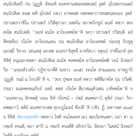
สนฺนิปติเตปิ ปน วฏฺฏติ. อิทฺหิ ฉนฺททานสมยทสฺสนตฺถํ วุตฺตํ. อุโปสถกรณตฺถํ
สนฺนิปติเต สงฺเฆ พหิ อุโปสถํ กตฺวา อาคตสฺส กตฺตพฺพาการทสฺสนตฺถฺจ วุตฺตํ.
ปธานฆรวาสิโน ปธานฆรํ ปวิสิตุกามา อตฺตโน สภาคภิกฺขูนํ ฉนฺทํ ทตฺวา สเจ
สงฺโฆ สนฺนิปตติ, ‘‘มยฺหํ ฉนฺโท อาโรเจตพฺโพ’’ติ วตฺวา ปธานฆรํ ปวิสนฺติ. อยํ
สีหฬทีเป ปโยโค. อาโรเจนฺเตน ปน สนฺนิปติเต อาโรเจตพฺพํ. ปฺจสุ ภิกฺขูสุ
เอกสฺมึ วิหาเร วสนฺเตสุ เอกสฺส ฉนฺทปาริสุทฺธึ อาหริตฺวา จตุนฺนํ ปาติโมกฺขํ อุทฺ
ทิสิตุํ อนุฺาตตฺตา สนฺนิปติเต ฉนฺโท คเหตพฺโพ อาโรเจตพฺโพติ วจนํ นิรตฺถกํ
วิย. ‘‘เถยฺยสํวาสโก ปฏิชานาตีติ (มหาว. ๑๖๕) วจนโต สามเณเรน อาหฏาปิ
วฏฺฏติ. กมฺมํ น โกเปตี’’ติ จ, ‘‘สเจ ปุพฺเพ ฉนฺทํ ทตฺวา พหิสีมาคโต ปุน ปวิสติ,
ปจฺฉา ฉนฺทคฺคหณกิจฺจํ นตฺถิ, ตสฺส ปโยโค สีมาสมฺมุติวเสน เวทิตพฺโพ’’ติ จ
‘‘ฉนฺททาเน ติกฺขตฺตุํ วจเน อิทํ ปโยชนํ – ปมํ สมคฺคภาวํ, ทุติยํ ปจฺฉา วิธา
ตพฺพภาวํ, ตติยํ ฉนฺทหารกสฺส ทุกฺกฏโมจนํ ทีเปตี’’ติ (วชิร. ฏี. มหาวคฺค ๑๖๔)
จ ลิขิตํ.
พิฬาลสงฺขลิกา
พทฺธาว โหติ อนฺโตเคเห เอว สมฺปโยชนตฺตา, ยถา สา น
กตฺถจิ คจฺฉติ, ตถา สาปิ น กตฺถจิ คจฺฉตีติ อธิปฺปาโย. อิตรถา วิเสสนํ นิรตฺถกํ
โหตีติ อาจริเยน คหิตํ.