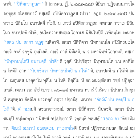
อาทิ.
‘‘ปิหิตกวาฏสฺสา’’
ติ (สารตฺถ. ฏี. ๒.๔๔๔-๔๔๕) อิมินา ปฏิจฺฉนฺนภาวโต
จกฺขุสฺส รโหสพฺภาวํ ทสฺเสติ. อปิหิตกวาฏสฺส (ปารา. อฏฺ. ๒.๔๔๔-๔๔๕) ปน
ทฺวาเร นิสินฺโน อนาปตฺตึ กโรติ, น เกวลํ อปิหิตกวาฏสฺส คพฺภสฺส ทฺวาเร นิสินฺ
โนว อนาปตฺตึ กโรติ, อนฺโตทฺวาทสหตฺเถ โอกาเส นิสินฺโนปีติ เวทิตพฺโพ. เตนาห
‘‘ยตฺถ ปน สกฺกา ทฏฺุ’’
นฺติอาทิ. ยสฺมา นิสีทิตฺวา นิทฺทายนฺโต กปิมิทฺธปเรโต
กฺจิ กาลํ จกฺขูนิ อุมฺมีเลติ, กฺจิ กาลํ นิมีเลติ, น จ มหานิทฺทํ โอกฺกมติ, ตสฺมา
‘‘นิทฺทายนฺโตปิ อนาปตฺตึ กโรตี’’
ติ วุตฺตํ. นิปชฺชิตฺวา นิทฺทายนฺโต ปน ตาทิโส
น โหตีติ อาห
‘‘นิปชฺชิตฺวา นิทฺทายนฺโตปิ น กโรตี’’
ติ, อนาปตฺตึ น กโรตีติ อตฺ
โถ. เมถุนสฺส มาตุคาโม ทุติโย น โหติ. อิตฺถิโย หิ อฺมฺิสฺสา วชฺชํ ปฏิจฺฉา
เทนฺติ. เตเนว เวสาลิยํ (ปารา. ๗๖-๗๗) มหาวเน ทฺวารํ วิวริตฺวา นิปนฺเน ภิกฺขุมฺ
หิ สมฺพหุลา อิตฺถิโย ยาวทตฺถํ
กตฺวา ปกฺกมึสุ. เตนาห
‘‘อิตฺถีนํ ปน สตมฺปิ น ก
โรตี’’
ติ.
ตํ กมฺม
นฺติ อชฺฌาจารกมฺมํ. ยสฺมา นิสีทิตฺวาว นิปชฺชติ, ตสฺมา
นิปชฺ
ชนมฺปิ อนฺโตกตฺวา ‘‘นิสชฺชํ กปฺเปยฺยา’’ติ วุตฺตนฺติ ทสฺเสตุํ
‘‘เอตฺถ จา’’
ติอาทิม
าห.
ติณฺณํ ธมฺมานํ อฺตเรน กาเรตพฺโพ
ติ นิสชฺชํ ปฏิชานมานสฺส ติณฺณํ ธมฺ
มานํ อฺตรสมาโยโค โหติเยวาติ วุตฺตํ. ปาราชิเกน, ปน สงฺฆาทิเสเสน จ ปา