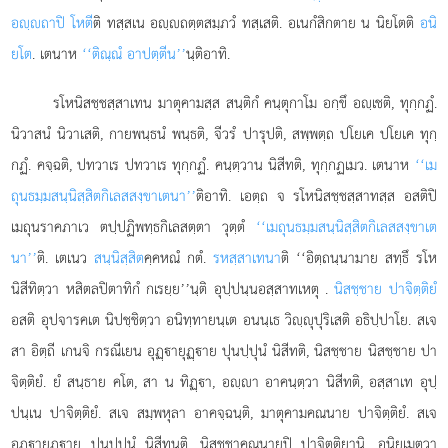
อฺถาปิ โหตี
ติ ทสฺสเน อฺถตฺตสมฺภวํ ทสฺเสติ. อเนกํสิกตาย น นิยโตติ
อนิ
ยโต
. เตนาห
‘‘ติณฺณํ อาปตฺตีน’’
นฺติอาทิ.
รโหนิสชฺชสฺสาเทน มาตุคามสฺส สนฺติกํ คนฺตุกาโม อกฺขึ อฺเชติ, ทุกฺกฏํ.
นิวาสนํ นิวาเสติ, กายพนฺธนํ พนฺธติ, จีวรํ ปารุปติ, สพฺพตฺถ ปโยเค ปโยเค ทุกฺ
กฏํ. คจฺฉติ, ปทวาเร ปทวาเร ทุกฺกฏํ. คนฺตฺวาน นิสีทติ, ทุกฺกฏเมว. เตนาห
‘‘เม
ถุนธมฺมสนฺนิสฺสิตกิเลสสงฺขาเตนา’’
ติอาทิ. เอตฺถ จ รโหนิสชฺชสฺสาทสฺส อสติปิ
เมถุนราคภาเว ตปฺปฏิพทฺธกิเลสตฺตา วุตฺตํ
‘‘เมถุนธมฺมสนฺนิสฺสิตกิเลสสงฺขาเต
นา’’
ติ. เตเนว
สนฺนิสฺสิต
คฺคหณํ กตํ.
รหสฺสาเทนา
ติ ‘‘อิตฺถนฺนามาย สทฺธึ รโห
นิสีทิตฺวา หสิตลปิตาทิกํ กเรยฺย’’นฺติ อุปฺปนฺนอสฺสาทเหตุ
.
นิสชฺชาย ปาจิตฺติยํ
อสติ อุปจารคเต นิปชฺชิตฺวา อนิทฺทายนฺเต อนนฺเธ วิฺุปุริเสติ อธิปฺปาโย. สเจ
สา อิตฺถี เกนจิ กรณีเยน อุฏฺายุฏฺาย ปุนปฺปุนํ
นิสีทติ, นิสชฺชาย นิสชฺชาย ปา
จิตฺติยํ. ยํ สนฺธาย คโต, สา น ทิฏฺา, อฺา อาคนฺตฺวา นิสีทติ, อสฺสาเท อุปฺ
ปนฺเน ปาจิตฺติยํ. สเจ สมฺพหุลา อาคจฺฉนฺติ, มาตุคามคณนาย ปาจิตฺติยํ. สเจ
อุฏฺายุฏฺาย ปุนปฺปุนํ นิสีทนฺติ, นิสชฺชาคณนายปิ ปาจิตฺติยานิ. อนิยเมตฺวา