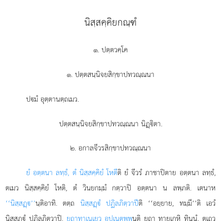
นิสฺสคฺคิยกณฺฑํ
๑. ปตฺตวคฺโค
๑. ปตฺตสนฺนิจยสิกฺขาปทวณฺณนา
ปมํ
อุตฺตานตฺถเมว.
ปตฺตสนฺนิจยสิกฺขาปทวณฺณนา นิฏฺิตา.
๒. อกาลจีวรสิกฺขาปทวณฺณนา
ยํ อตฺตนา ลทฺธํ, ตํ นิสฺสคฺคิยํ โหตี
ติ ยํ จีวรํ ภาชาปิตาย อตฺตนา ลทฺธํ,
ตเมว นิสฺสคฺคิยํ โหติ, ตํ วินยกมฺมํ กตฺวาปิ อตฺตนา น ลพฺภติ. เตนาห
‘‘นิสฺสฏฺ’’
นฺติอาทิ. ตตฺถ
นิสฺสฏฺํ ปฏิลภิตฺวาปี
ติ ‘‘อยฺยาย, ทมฺมี’’ติ เอวํ
นิสฺสฏฺํ ปฏิลภิตฺวาปิ.
ยถาทาเนเยว อุปเนตพฺพ
นฺติ ยถา ทายเกหิ ทินฺนํ, ตเถว