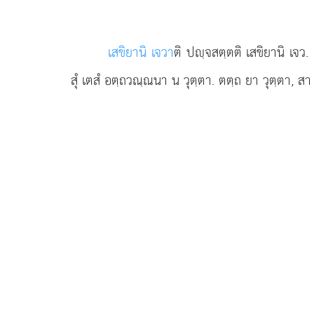
เสขิยานิ เจวา
ติ ปฺจสตฺตติ เสขิยานิ เจว.
สุํ เตสํ อตฺถวณฺณนา น วุตฺตา. ตตฺถ ยา วุตฺตา, สา 