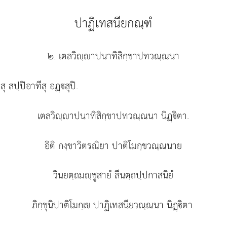
ปาฏิเทสนียกณฺฑํ
๒. เตลวิฺาปนาทิสิกฺขาปทวณฺณนา
สุ สปฺปิอาทีสุ อฏฺสุปิ.
เตลวิฺาปนาทิสิกฺขาปทวณฺณนา นิฏฺิตา.
อิติ กงฺขาวิตรณิยา ปาติโมกฺขวณฺณนาย
วินยตฺถมฺชูสายํ ลีนตฺถปฺปกาสนิยํ
ภิกฺขุนิปาติโมกฺเข ปาฏิเทสนียวณฺณนา นิฏฺิตา.