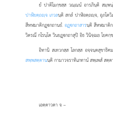
ยํ
ปาติโมกฺขสฺส วณฺณนํ อารภินฺติ สมฺพน
ปาฬิยตฺถฺจ เกวล
นฺติ สกลํ ปาฬิอตฺถฺจ, อุภโตวิภ
สีหฬมาติกฏฺกถานยํ.
อฏฺกถาสาร
นฺติ สีหฬมาติก
วิตรณึ กโรนฺโต วินยฏฺกถาสุปิ อิธ วินิจฺฉเย โยคกฺ
อิทานิ สเทวกสฺส โลกสฺส อจฺจนฺตสุขาธิ
สพฺพสตฺตาน
นฺติ กามาวจราทิเภทานํ สพฺเพสํ สตฺตา
เอตฺตาวตา จ –