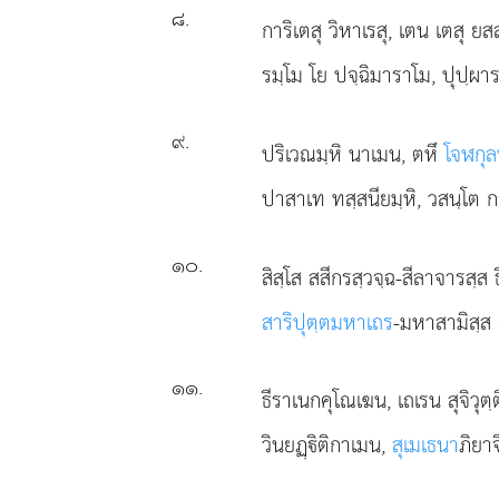
๘
.
การิเตสุ วิหาเรสุ, เตน เตสุ ยสส
รมฺโม โย ปจฺฉิมาราโม, ปุปฺผา
๙
.
ปริเวณมฺหิ นาเมน, ตหึ
โจฬกุลน
ปาสาเท ทสฺสนียมฺหิ, วสนฺโต 
๑๐
.
สิสฺโส
สสีกรสฺวจฺฉ-สีลาจารสฺส 
สาริปุตฺตมหาเถร
-มหาสามิสฺส 
๑๑
.
ธีราเนกคุโณเฆน, เถเรน สุจิวุตฺ
วินยฏฺิติกาเมน,
สุเมเธนา
ภิยาจ