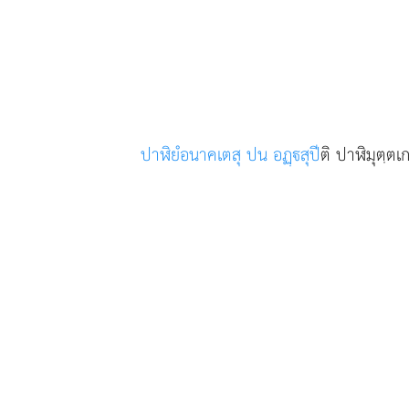
ปาฬิยํ
อนาคเตสุ ปน อฏฺสุปี
ติ ปาฬิมุตฺตเก