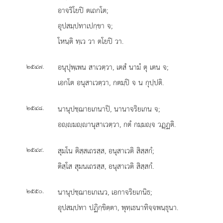
อาจริโยปิ ตเถกโต;
อุปสมฺปทาเปกฺขา จ;
โหนฺติ ทฺเว วา ตโยปิ วา.
.
อนุปุพฺเพน สาเวตฺวา, เตสํ นามํ ตุ เตน จ;
๒๕๔๗
เอกโต อนุสาเวตฺวา, กตมฺปิ จ น กุปฺปติ.
.
นานุปชฺฌายเกนาปิ, นานาจริยเกน จ;
๒๕๔๘
อฺมฺานุสาเวตฺวา, กตํ กมฺมฺจ วฏฺฏติ.
.
สุมโน ติสฺสเถรสฺส, อนุสาเวติ สิสฺสกํ;
๒๕๔๙
ติสฺโส สุมนเถรสฺส, อนุสาเวติ สิสฺสกํ.
.
นานุปชฺฌายเกเนว, เอกาจริยเกนิธ;
๒๕๕๐
อุปสมฺปทา ปฏิกฺขิตฺตา, พุทฺเธนาทิจฺจพนฺธุนา.