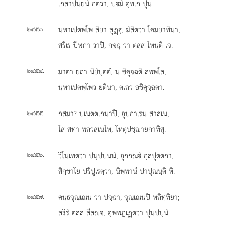
เกสาปนยนํ กตฺวา, ปมํ อุทเก ปุน.
.
นฺหาเปตพฺโพ
สิยา สุฏฺุ, ฆํสิตฺวา โคมยาทินา;
๒๔๕๓
สรีเร ปีฬกา วาปิ, กจฺฉุ วา ตสฺส โหนฺติ เจ.
.
มาตา ยถา นิยํปุตฺตํ, น ชิคุจฺฉติ สพฺพโส;
๒๔๕๔
นฺหาเปตพฺโพว ยตินา, ตเถว อชิคุจฺฉตา.
.
กสฺมา? ปเนตฺตเกนาปิ, อุปกาเรน สาสเน;
๒๔๕๕
โส สทา พลวสฺเนโห, โหตุปชฺฌายกาทิสุ.
.
วิโนเทตฺวา ปนุปฺปนฺนํ, อุกฺกณฺํ กุลปุตฺตกา;
๒๔๕๖
สิกฺขาโย ปริปูเรตฺวา, นิพฺพานํ ปาปุณนฺติ หิ.
.
คนฺธจุณฺเณน วา ปจฺฉา, จุณฺเณนปิ หลิทฺทิยา;
๒๔๕๗
สรีรํ ตสฺส สีสฺจ, อุพฺพฏฺเฏตฺวา ปุนปฺปุนํ.