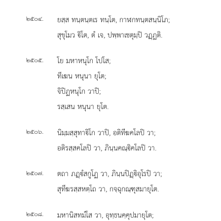
.
ยสฺส ทนฺตนฺตเร ทนฺโต, กาฬกทนฺตสนฺนิโภ;
๒๕๐๔
สุขุโมว ิโต, ตํ เจ, ปพฺพาเชตุมฺปิ วฏฺฏติ.
.
โย
มหาหนุโก โปโส;
๒๕๐๕
ทีเฆน หนุนา ยุโต;
จิปิฏหนุโก วาปิ;
รสฺเสน หนุนา ยุโต.
.
นิมฺมสฺสุทาิโก วาปิ, อติทีฆคโลปิ วา;
๒๕๐๖
อติรสฺสคโลปิ วา, ภินฺนคณฺิคโลปิ วา.
.
ตถา ภฏฺํสกูโฏ วา, ภินฺนปิฏฺิอุโรปิ วา;
๒๕๐๗
สุทีฆรสฺสหตฺโถ วา, กจฺฉุกณฺฑุสมายุโต.
.
มหานิสทมํโส วา, อุทฺธนคฺคุปมายุโต;
๒๕๐๘