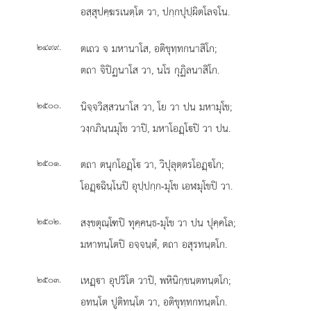
อสฺสุปคฺฆรเนตฺโต วา, ปกฺกปุปฺผิตโลจโน.
.
ตเถว จ มหานาโส, อติขุทฺทกนาสิโก;
๒๔๙๙
ตถา จิปิฏนาโส วา, นโร กุฏิลนาสิโก.
.
นิจฺจวิสฺสวนาโส
วา, โย วา ปน มหามุโข;
๒๕๐๐
วงฺกภินฺนมุโข วาปิ, มหาโอฏฺโปิ วา ปน.
.
ตถา ตนุกโอฏฺโ วา, วิปุลุตฺตรโอฏฺโก;
๒๕๐๑
โอฏฺฉินฺโนปิ อุปฺปกฺก-มุโข เอฬมุโขปิ วา.
.
สงฺขตุณฺโฑปิ ทุคฺคนฺธ-มุโข วา ปน ปุคฺคโล;
๒๕๐๒
มหาทนฺโตปิ อจฺจนฺตํ, ตถา อสุรทนฺตโก.
.
เหฏฺา อุปริโต วาปิ, พหินิกฺขนฺตทนฺตโก;
๒๕๐๓
อทนฺโต ปูติทนฺโต วา, อติขุทฺทกทนฺตโก.