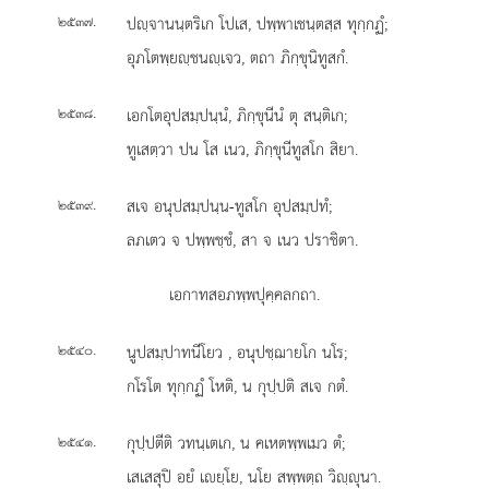
.
ปฺจานนฺตริเก โปเส, ปพฺพาเชนฺตสฺส ทุกฺกฏํ;
๒๕๓๗
อุภโตพฺยฺชนฺเจว, ตถา ภิกฺขุนิทูสกํ.
.
เอกโตอุปสมฺปนฺนํ, ภิกฺขุนีนํ ตุ สนฺติเก;
๒๕๓๘
ทูเสตฺวา ปน โส เนว, ภิกฺขุนีทูสโก สิยา.
.
สเจ อนุปสมฺปนฺน-ทูสโก อุปสมฺปทํ;
๒๕๓๙
ลภเตว จ ปพฺพชฺชํ, สา จ เนว ปราชิตา.
เอกาทสอภพฺพปุคฺคลกถา.
.
นูปสมฺปาทนีโยว
, อนุปชฺฌายโก นโร;
๒๕๔๐
กโรโต ทุกฺกฏํ โหติ, น กุปฺปติ สเจ กตํ.
.
กุปฺปตีติ
วทนฺเตเก, น คเหตพฺพเมว ตํ;
๒๕๔๑
เสเสสุปิ อยํ เยฺโย, นโย สพฺพตฺถ วิฺุนา.