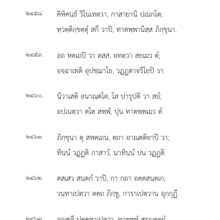
.
คิหิคนฺธํ วิโนเทตฺวา, กาสายานิ ปเนกโต;
๒๔๕๘
ทฺวตฺติกฺขตฺตุํ สกึ วาปิ, ทาตพฺพานิสฺส ภิกฺขุนา.
.
อถ หตฺเถปิ วา ตสฺส, อทตฺวา สยเมว ตํ;
๒๔๕๙
อจฺฉาเทติ อุปชฺฌาโย, วฏฺฏตาจริโยปิ วา.
.
นิวาเสติ อนาณตฺโต, โส ปารุปติ วา สยํ;
๒๔๖๐
อปเนตฺวา ตโต สพฺพํ, ปุน ทาตพฺพเมว ตํ.
.
ภิกฺขุนา ตุ สหตฺเถน, ตถา อาณตฺติยาปิ วา;
๒๔๖๑
ทินฺนํ วฏฺฏติ กาสาวํ, นาทินฺนํ ปน วฏฺฏติ.
.
ตสฺเสว สนฺตกํ วาปิ, กา กถา อตฺตสนฺตเก;
๒๔๖๒
วนฺทาเปตฺวา ตตฺถ ภิกฺขู, การาเปตฺวาน อุกฺกุฏึ.
.
อฺชลึ ปคฺคหาเปตฺวา, ทาตพฺพํ สรณตฺตยํ;
๒๔๖๓