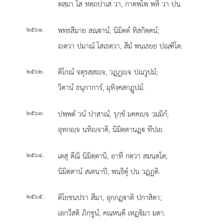
ตสฺมา โส หตฺถปาเส วา, กาตพฺโพ พหิ วา ปน.
.
พทฺธสีมาย สณฺานํ, นิมิตฺตํ ทิสกิตฺตนํ;
๒๕๖๑
ตฺวา ปมาณํ โสเธตฺวา, สีมํ พนฺเธยฺย ปณฺฑิโต.
.
ติโกณํ
จตุรสฺสฺจ, วฏฺฏฺจ ปณวูปมํ;
๒๕๖๒
วิตานํ ธนุกาการํ, มุทิงฺคสกฏูปมํ.
.
ปพฺพตํ
วนํ ปาสาณํ, รุกฺขํ มคฺคฺจ วมฺมิกํ;
๒๕๖๓
อุทกฺจ นทิฺจาติ, นิมิตฺตานฏฺ ทีปเย.
.
เตสุ ตีณิ นิมิตฺตานิ, อาทึ กตฺวา สมนฺตโต;
๒๕๖๔
นิมิตฺตานํ สเตนาปิ, พนฺธิตุํ ปน วฏฺฏติ.
.
ติโยชนปรา สีมา, อุกฺกฏฺาติ ปกาสิตา;
๒๕๖๕
เอกวีสติ ภิกฺขูนํ, คณฺหนฺตี เหฏฺิมา มตา.