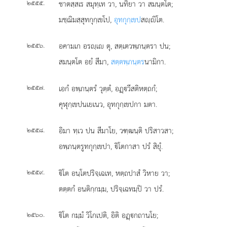
.
ชาตสฺสเร สมุทฺเท วา, นทิยา วา สมนฺตโต;
๒๕๕๕
มชฺฌิมสฺสุทกุกฺเขโป,
อุทกุกฺเขป
สฺิโต.
.
อคามเก อรฺเ ตุ, สตฺเตวพฺภนฺตรา ปน;
๒๕๕๖
สมนฺตโต อยํ สีมา,
สตฺตพฺภนฺตร
นามิกา.
.
เอกํ อพฺภนฺตรํ วุตฺตํ, อฏฺวีสติหตฺถกํ;
๒๕๕๗
คุฬุกฺเขปนเยเนว, อุทกุกฺเขปกา มตา.
.
อิมา ทฺเว ปน สีมาโย, วฑฺฒนฺติ ปริสาวสา;
๒๕๕๘
อพฺภนฺตรูทกุกฺเขปา, ิโตกาสา ปรํ สิยุํ.
.
ิโต อนฺโตปริจฺเฉเท, หตฺถปาสํ วิหาย วา;
๒๕๕๙
ตตฺตกํ อนติกฺกมฺม, ปริจฺเฉทมฺปิ วา ปรํ.
.
ิโต กมฺมํ วิโกเปติ, อิติ อฏฺกถานโย;
๒๕๖๐