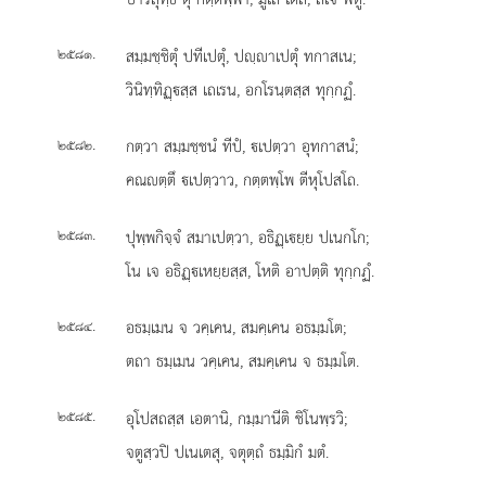
.
สมฺมชฺชิตุํ ปทีเปตุํ, ปฺาเปตุํ ทกาสเน;
๒๕๘๑
วินิทฺทิฏฺสฺส เถเรน, อกโรนฺตสฺส ทุกฺกฏํ.
.
กตฺวา สมฺมชฺชนํ ทีปํ, เปตฺวา อุทกาสนํ;
๒๕๘๒
คณตฺตึ เปตฺวาว, กตฺตพฺโพ ตีหุโปสโถ.
.
ปุพฺพกิจฺจํ สมาเปตฺวา, อธิฏฺเยฺย ปเนกโก;
๒๕๘๓
โน เจ อธิฏฺเหยฺยสฺส, โหติ อาปตฺติ ทุกฺกฏํ.
.
อธมฺเมน
จ วคฺเคน, สมคฺเคน อธมฺมโต;
๒๕๘๔
ตถา ธมฺเมน วคฺเคน, สมคฺเคน จ ธมฺมโต.
.
อุโปสถสฺส เอตานิ, กมฺมานีติ ชิโนพฺรวิ;
๒๕๘๕
จตูสฺวปิ ปเนเตสุ, จตุตฺถํ ธมฺมิกํ มตํ.