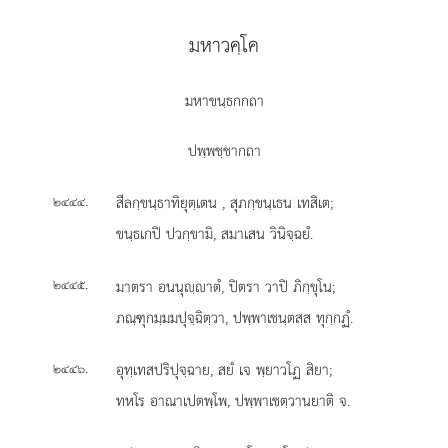
มหาวคฺโค
มหาขนฺธกกถา
ปพฺพชฺชากถา
.
สีลกฺขนฺธาทิยุตฺเตน
, สุภกฺขนฺเธน เทสิเต;
๒๔๔๔
ขนฺธเกปิ ปวกฺขามิ, สมาเสน วินิจฺฉยํ.
.
มาตรา อนนุฺาตํ, ปิตรา วาปิ ภิกฺขุโน;
๒๔๔๕
ภณฺฑุกมฺมมปุจฺฉิตฺวา, ปพฺพาเชนฺตสฺส ทุกฺกฏํ.
.
อุทฺเทสปริปุจฺฉาย, สยํ เจ พฺยาวโฏ สิยา;
๒๔๔๖
ทหโร อาณาเปตพฺโพ, ปพฺพาเชตฺวานยาติ จ.