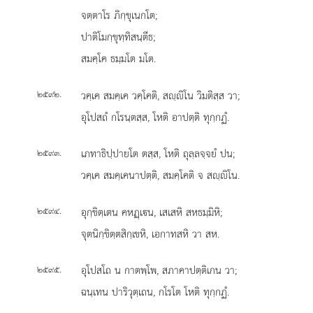
จตฺตาโร ภิกฺขุเนกโต;
ปาติโมกฺขุทฺทิสนฺตีธ;
สมคฺโค ธมฺมโต มโต.
.
วคฺเค สมคฺเค วคฺโคติ, สฺิโน วิมติสฺส วา;
๒๕๙๒
อุโปสถํ กโรนฺตสฺส, โหติ อาปตฺติ ทุกฺกฏํ.
.
เภทาธิปฺปายโต ตสฺส, โหติ ถุลฺลจฺจยํ ปน;
๒๕๙๓
วคฺเค สมคฺเคนาปตฺติ, สมคฺโคติ จ สฺิโน.
.
อุกฺขิตฺเตน คหฏฺเน, เสเสหิ สหธมฺมิหิ;
๒๕๙๔
จุตนิกฺขิตฺตสิกฺเขหิ, เอกาทสหิ วา สห.
.
อุโปสโถ น กาตพฺโพ, สภาคาปตฺติเกน วา;
๒๕๙๕
ฉนฺเทน ปาริวุตฺเถน, กโรโต โหติ ทุกฺกฏํ.