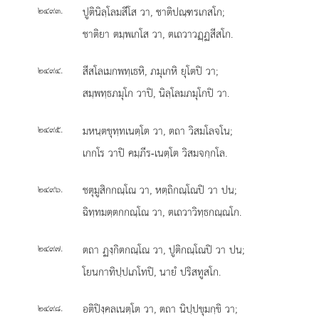
.
ปูตินิลฺโลมสีโส วา, ชาติปณฺฑรเกสโก;
๒๔๙๓
ชาติยา ตมฺพเกโส วา, ตเถวาวฏฺฏสีสโก.
.
สีสโลเมกพทฺเธหิ, ภมุเกหิ ยุโตปิ วา;
๒๔๙๔
สมฺพทฺธภมุโก วาปิ, นิลฺโลมภมุโกปิ วา.
.
มหนฺตขุทฺทเนตฺโต วา, ตถา วิสมโลจโน;
๒๔๙๕
เกกโร วาปิ คมฺภีร-เนตฺโต วิสมจกฺกโล.
.
ชตุมูสิกกณฺโณ วา, หตฺถิกณฺโณปิ วา ปน;
๒๔๙๖
ฉิทฺทมตฺตกกณฺโณ วา, ตเถวาวิทฺธกณฺณโก.
.
ตถา ฏงฺกิตกณฺโณ วา, ปูติกณฺโณปิ วา ปน;
๒๔๙๗
โยนกาทิปฺปเภโทปิ, นายํ ปริสทูสโก.
.
อติปิงฺคลเนตฺโต วา, ตถา นิปฺปขุมกฺขิ วา;
๒๔๙๘