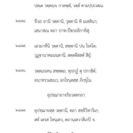
ปตฺเต วตฺตฺจ กาตพฺพํ, วตฺตํ คามปฺปเวสเน.
.
จีวเร ยานิ วตฺตานิ, วุตฺตานิ หิ มเหสินา;
๒๔๗๔
เสนาสเน ตถา ปาท-ปีกถลิกาทิสุ.
.
เอวมาทีนิ วตฺตานิ, สพฺพานิ ปน โรคโต;
๒๔๗๕
วุฏฺานาคมนนฺตานิ, สตฺตตึสสตํ สิยุํ.
.
วตฺตเภเทน สพฺพตฺถ, ทุกฺกฏํ ตุ ปกาสิตํ;
๒๔๗๖
อนาทรวเสเนว, อกโรนฺตสฺส ภิกฺขุโน.
อุปชฺฌายาจริยวตฺตกถา.
.
อุปชฺฌายสฺส
วตฺตานิ, ตถา สทฺธิวิหาริเก;
๒๔๗๗
สตํ เตรส โหนฺเตว, ตถานฺเตวาสิเกปิ จ.