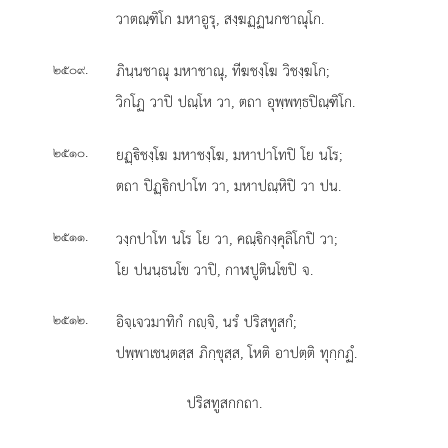
วาตณฺฑิโก มหาอูรุ, สงฺฆฏฺฏนกชาณุโก.
.
ภินฺนชาณุ มหาชาณุ, ทีฆชงฺโฆ วิชงฺฆโก;
๒๕๐๙
วิกโฏ วาปิ ปณฺโห วา, ตถา อุพฺพทฺธปิณฺฑิโก.
.
ยฏฺิชงฺโฆ มหาชงฺโฆ, มหาปาโทปิ โย นโร;
๒๕๑๐
ตถา ปิฏฺิกปาโท วา, มหาปณฺหิปิ วา ปน.
.
วงฺกปาโท
นโร โย วา, คณฺิกงฺคุลิโกปิ วา;
๒๕๑๑
โย ปนนฺธนโข วาปิ, กาฬปูตินโขปิ จ.
.
อิจฺเจวมาทิกํ กฺจิ, นรํ ปริสทูสกํ;
๒๕๑๒
ปพฺพาเชนฺตสฺส ภิกฺขุสฺส, โหติ อาปตฺติ ทุกฺกฏํ.
ปริสทูสกกถา.