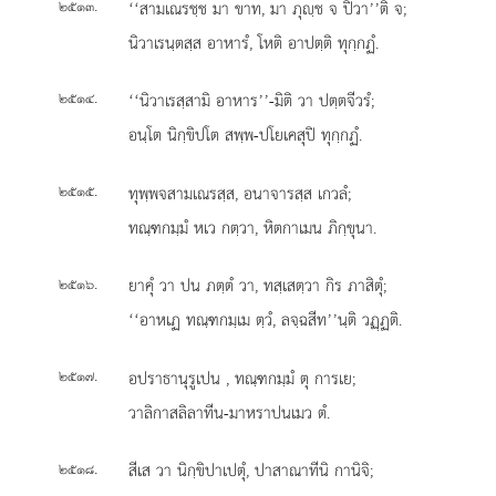
.
‘‘สามเณรชฺช มา ขาท, มา ภุฺช จ ปิวา’’ติ จ;
๒๕๑๓
นิวาเรนฺตสฺส อาหารํ, โหติ อาปตฺติ ทุกฺกฏํ.
.
‘‘นิวาเรสฺสามิ อาหาร’’-มิติ วา ปตฺตจีวรํ;
๒๕๑๔
อนฺโต นิกฺขิปโต สพฺพ-ปโยเคสุปิ ทุกฺกฏํ.
.
ทุพฺพจสามเณรสฺส, อนาจารสฺส เกวลํ;
๒๕๑๕
ทณฺฑกมฺมํ หเว กตฺวา, หิตกาเมน ภิกฺขุนา.
.
ยาคุํ วา ปน ภตฺตํ วา, ทสฺเสตฺวา กิร ภาสิตุํ;
๒๕๑๖
‘‘อาหเฏ ทณฺฑกมฺเม ตฺวํ, ลจฺฉสีท’’นฺติ วฏฺฏติ.
.
อปราธานุรูเปน
, ทณฺฑกมฺมํ ตุ การเย;
๒๕๑๗
วาลิกาสลิลาทีน-มาหราปนเมว ตํ.
.
สีเส วา นิกฺขิปาเปตุํ, ปาสาณาทีนิ กานิจิ;
๒๕๑๘