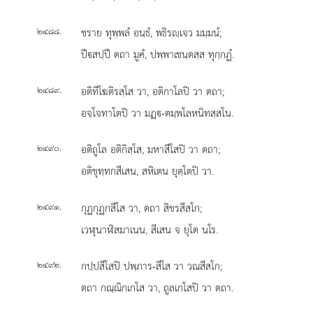
.
ชราย
ทุพฺพลํ อนฺธํ, พธิรฺเจว มมฺมนํ;
๒๔๘๘
ปีสปฺปึ ตถา มูคํ, ปพฺพาเชนฺตสฺส ทุกฺกฏํ.
.
อติทีโฆติรสฺโส วา, อติกาโลปิ วา ตถา;
๒๔๘๙
อจฺโจทาโตปิ วา มฏฺ-ตมฺพโลหนิทสฺสโน.
.
อติถูโล อติกิสฺโส, มหาสีโสปิ วา ตถา;
๒๔๙๐
อติขุทฺทกสีเสน, สหิเตน ยุตฺโตปิ วา.
.
กุฏกุฏกสีโส
วา, ตถา สิขรสีสโก;
๒๔๙๑
เวฬุนาฬิสมาเนน, สีเสน จ ยุโต นโร.
.
กปฺปสีโสปิ ปพฺภาร-สีโส วา วณสีสโก;
๒๔๙๒
ตถา กณฺณิกเกโส วา, ถูลเกโสปิ วา ตถา.