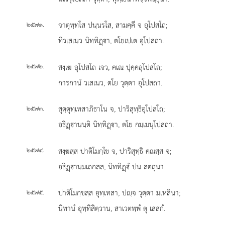
.
จาตุทฺทโส ปนฺนรโส, สามคฺคี จ อุโปสโถ;
๒๕๗๑
ทิวเสเนว นิทฺทิฏฺา, ตโยเปเต อุโปสถา.
.
สงฺเฆ อุโปสโถ เจว, คเณ ปุคฺคลุโปสโถ;
๒๕๗๒
การกานํ วเสเนว, ตโย วุตฺตา อุโปสถา.
.
สุตฺตุทฺเทสาภิธาโน
จ, ปาริสุทฺธิอุโปสโถ;
๒๕๗๓
อธิฏฺานนฺติ นิทฺทิฏฺา, ตโย กมฺเมนุโปสถา.
.
สงฺฆสฺส ปาติโมกฺโข จ, ปาริสุทฺธิ คณสฺส จ;
๒๕๗๔
อธิฏฺานมเถกสฺส, นิทฺทิฏฺํ ปน สตฺถุนา.
.
ปาติโมกฺขสฺส อุทฺเทสา, ปฺจ วุตฺตา มเหสินา;
๒๕๗๕
นิทานํ อุทฺทิสิตฺวาน, สาเวตพฺพํ ตุ เสสกํ.