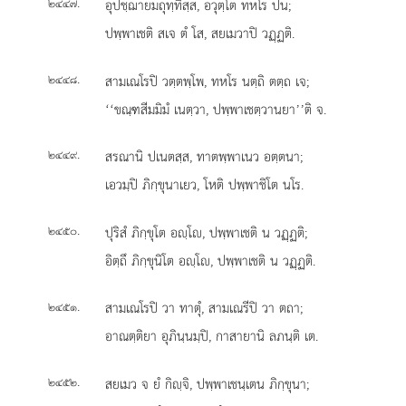
.
อุปชฺฌายมถุทฺทิสฺส, อวุตฺโต ทหโร ปน;
๒๔๔๗
ปพฺพาเชติ สเจ ตํ โส, สยเมวาปิ วฏฺฏติ.
.
สามเณโรปิ วตฺตพฺโพ, ทหโร นตฺถิ ตตฺถ เจ;
๒๔๔๘
‘‘ขณฺฑสีมมิมํ เนตฺวา, ปพฺพาเชตฺวานยา’’ติ จ.
.
สรณานิ ปเนตสฺส, ทาตพฺพาเนว อตฺตนา;
๒๔๔๙
เอวมฺปิ ภิกฺขุนาเยว, โหติ ปพฺพาชิโต นโร.
.
ปุริสํ ภิกฺขุโต อฺโ, ปพฺพาเชติ น วฏฺฏติ;
๒๔๕๐
อิตฺถึ ภิกฺขุนิโต อฺโ, ปพฺพาเชติ น วฏฺฏติ.
.
สามเณโรปิ วา ทาตุํ, สามเณรีปิ วา ตถา;
๒๔๕๑
อาณตฺติยา อุภินฺนมฺปิ, กาสายานิ ลภนฺติ เต.
.
สยเมว จ ยํ กิฺจิ, ปพฺพาเชนฺเตน ภิกฺขุนา;
๒๔๕๒