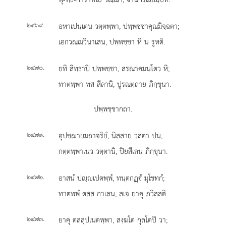
.
อหาเปนฺเตน วตฺตพฺพา, ปพฺพชฺชาคุณมิจฺฉตา;
๒๔๖๙
เอกวณฺณวินาเสน, ปพฺพชฺชา หิ น รูหติ.
.
ยทิ สิทฺธาปิ ปพฺพชฺชา, สรณาคมนโตว หิ;
๒๔๗๐
ทาตพฺพา ทส สีลานิ, ปูรณตฺถาย ภิกฺขุนา.
ปพฺพชฺชากถา.
.
อุปชฺฌายมถาจริยํ, นิสฺสาย วสตา ปน;
๒๔๗๑
กตฺตพฺพาเนว วตฺตานิ, ปิยสีเลน ภิกฺขุนา.
.
อาสนํ ปฺเปตพฺพํ, ทนฺตกฏฺํ มุโขทกํ;
๒๔๗๒
ทาตพฺพํ ตสฺส กาเลน, สเจ ยาคุ ภวิสฺสติ.
.
ยาคุ ตสฺสุปเนตพฺพา, สงฺฆโต กุลโตปิ วา;
๒๔๗๓