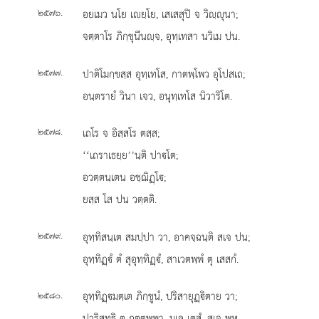
.
อยเมว
นโย เยฺโย, เสเสสุปิ จ วิฺุนา;
๒๕๗๖
จตฺตาโร ภิกฺขุนีนฺจ, อุทฺเทสา นวิเม ปน.
.
ปาติโมกฺขสฺส อุทฺเทโส, กาตพฺโพว อุโปสเถ;
๒๕๗๗
อนฺตรายํ วินา เจว, อนุทฺเทโส นิวาริโต.
.
เถโร จ อิสฺสโร ตสฺส;
๒๕๗๘
‘‘เถราเธยฺย’’นฺติ ปาโต;
อวตฺตนฺเตน อชฺฌิฏฺโ;
ยสฺส โส ปน วตฺตติ.
.
อุทฺทิสนฺเต สมปฺปา วา, อาคจฺฉนฺติ สเจ ปน;
๒๕๗๙
อุทฺทิฏฺํ ตํ สุอุทฺทิฏฺํ, สาเวตพฺพํ ตุ เสสกํ.
.
อุทฺทิฏฺมตฺเต ภิกฺขูนํ, ปริสายุฏฺิตาย วา;
๒๕๘๐
ปาริสุทฺธิ ตุ กตฺตพฺพา, มูเล เตสํ, สเจ พหู.