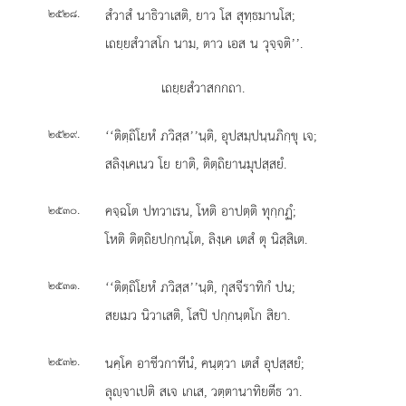
.
สํวาสํ นาธิวาเสติ, ยาว โส สุทฺธมานโส;
๒๕๒๘
เถยฺยสํวาสโก นาม, ตาว เอส น วุจฺจติ’’.
เถยฺยสํวาสกกถา.
.
‘‘ติตฺถิโยหํ
ภวิสฺส’’นฺติ, อุปสมฺปนฺนภิกฺขุ เจ;
๒๕๒๙
สลิงฺเคเนว โย ยาติ, ติตฺถิยานมุปสฺสยํ.
.
คจฺฉโต ปทวาเรน, โหติ อาปตฺติ ทุกฺกฏํ;
๒๕๓๐
โหติ ติตฺถิยปกฺกนฺโต, ลิงฺเค เตสํ ตุ นิสฺสิเต.
.
‘‘ติตฺถิโยหํ ภวิสฺส’’นฺติ, กุสจีราทิกํ ปน;
๒๕๓๑
สยเมว นิวาเสติ, โสปิ ปกฺกนฺตโก สิยา.
.
นคฺโค
อาชีวกาทีนํ, คนฺตฺวา เตสํ อุปสฺสยํ;
๒๕๓๒
ลุฺจาเปติ สเจ เกเส, วตฺตานาทิยตีธ วา.