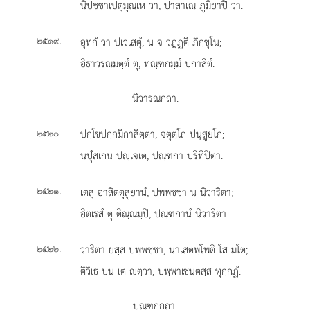
นิปชฺชาเปตุมุณฺเห วา, ปาสาเณ ภูมิยาปิ วา.
.
อุทกํ วา ปเวเสตุํ, น จ วฏฺฏติ ภิกฺขุโน;
๒๕๑๙
อิธาวรณมตฺตํ ตุ, ทณฺฑกมฺมํ ปกาสิตํ.
นิวารณกถา.
.
ปกฺโขปกฺกมิกาสิตฺตา, จตุตฺโถ ปนุสูยโก;
๒๕๒๐
นปุํสเกน ปฺเจเต, ปณฺฑกา ปริทีปิตา.
.
เตสุ อาสิตฺตุสูยานํ, ปพฺพชฺชา น นิวาริตา;
๒๕๒๑
อิตเรสํ ตุ ติณฺณมฺปิ, ปณฺฑกานํ นิวาริตา.
.
วาริตา
ยสฺส ปพฺพชฺชา, นาเสตพฺโพติ โส มโต;
๒๕๒๒
ติวิเธ ปน เต ตฺวา, ปพฺพาเชนฺตสฺส ทุกฺกฏํ.
ปณฺฑกกถา.