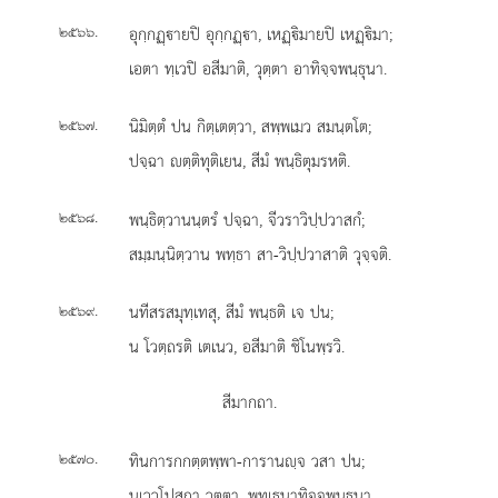
.
อุกฺกฏฺายปิ อุกฺกฏฺา, เหฏฺิมายปิ เหฏฺิมา;
๒๕๖๖
เอตา ทฺเวปิ อสีมาติ, วุตฺตา อาทิจฺจพนฺธุนา.
.
นิมิตฺตํ ปน กิตฺเตตฺวา, สพฺพเมว สมนฺตโต;
๒๕๖๗
ปจฺฉา ตฺติทุติเยน, สีมํ พนฺธิตุมรหติ.
.
พนฺธิตฺวานนฺตรํ ปจฺฉา, จีวราวิปฺปวาสกํ;
๒๕๖๘
สมฺมนฺนิตฺวาน พทฺธา สา-วิปฺปวาสาติ วุจฺจติ.
.
นทีสรสมุทฺเทสุ, สีมํ พนฺธติ เจ ปน;
๒๕๖๙
น โวตฺถรติ เตเนว, อสีมาติ ชิโนพฺรวิ.
สีมากถา.
.
ทินการกกตฺตพฺพา-การานฺจ วสา ปน;
๒๕๗๐
นเววุโปสถา วุตฺตา, พุทฺเธนาทิจฺจพนฺธุนา.