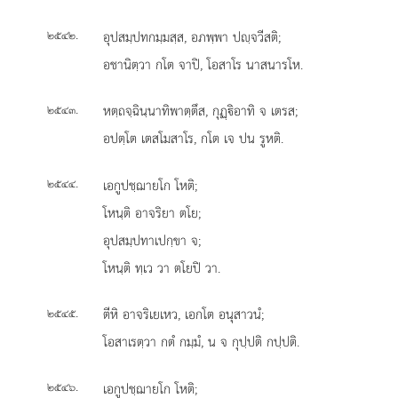
.
อุปสมฺปทกมฺมสฺส, อภพฺพา ปฺจวีสติ;
๒๕๔๒
อชานิตฺวา กโต จาปิ, โอสาโร นาสนารโห.
.
หตฺถจฺฉินฺนาทิพาตฺตึส, กุฏฺิอาทิ จ เตรส;
๒๕๔๓
อปตฺโต เตสโมสาโร, กโต เจ ปน รูหติ.
.
เอกูปชฺฌายโก โหติ;
๒๕๔๔
โหนฺติ อาจริยา ตโย;
อุปสมฺปทาเปกฺขา จ;
โหนฺติ ทฺเว วา ตโยปิ วา.
.
ตีหิ อาจริเยเหว, เอกโต อนุสาวนํ;
๒๕๔๕
โอสาเรตฺวา กตํ กมฺมํ, น จ กุปฺปติ กปฺปติ.
.
เอกูปชฺฌายโก โหติ;
๒๕๔๖