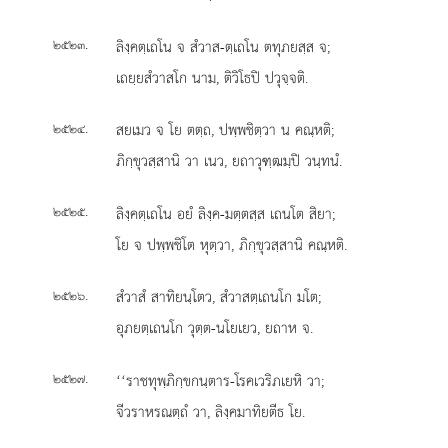
.
ลิงฺคตฺเถโน จ สํวาส-ตฺเถโน ตทุภยสฺส จ;
๒๕๒๓
เถยฺยสํวาสโก นาม, ติวิโธปิ ปวุจฺจติ.
.
สยเมว จ โย ตตฺถ, ปพฺพชิตฺวา น คณฺหติ;
๒๕๒๔
ภิกฺขุวสฺสานิ วา เนว, ยถาวุฑฺฒมฺปิ วนฺทนํ.
.
ลิงฺคตฺเถโน อยํ ลิงฺค-มตฺตสฺส เถนโต สิยา;
๒๕๒๕
โย จ ปพฺพชิโต หุตฺวา, ภิกฺขุวสฺสานิ คณฺหติ.
.
สํวาสํ สาทิยนฺโตว, สํวาสตฺเถนโก มโต;
๒๕๒๖
อุภยตฺเถนโก วุตฺต-นโยเยว, ยถาห จ.
.
‘‘ราชทุพฺภิกฺขกนฺตาร-โรคเวริภเยหิ วา;
๒๕๒๗
จีวราหรณตฺถํ วา, ลิงฺคมาทิยตีธ โย.