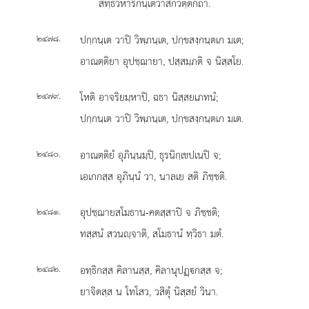
สทฺธิวิหาริกนฺเตวาสิกวตฺตกถา.
.
ปกฺกนฺเต วาปิ วิพฺภนฺเต, ปกฺขสงฺกนฺตเก มเต;
๒๔๗๘
อาณตฺติยา อุปชฺฌายา, ปสฺสมฺภติ จ นิสฺสโย.
.
โหติ อาจริยมฺหาปิ, ฉธา นิสฺสยเภทนํ;
๒๔๗๙
ปกฺกนฺเต
วาปิ วิพฺภนฺเต, ปกฺขสงฺกนฺตเก มเต.
.
อาณตฺติยํ อุภินฺนมฺปิ, ธุรนิกฺเขปเนปิ จ;
๒๔๘๐
เอเกกสฺส อุภินฺนํ วา, นาลเย สติ ภิชฺชติ.
.
อุปชฺฌายสโมธาน-คตสฺสาปิ จ ภิชฺชติ;
๒๔๘๑
ทสฺสนํ สวนฺจาติ, สโมธานํ ทฺวิธา มตํ.
.
อทฺธิกสฺส คิลานสฺส, คิลานุปฏฺกสฺส จ;
๒๔๘๒
ยาจิตสฺส น โทโสว, วสิตุํ นิสฺสยํ วินา.