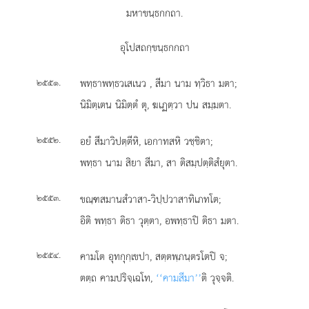
มหาขนฺธกกถา.
อุโปสถกฺขนฺธกกถา
.
พทฺธาพทฺธวเสเนว
, สีมา นาม ทฺวิธา มตา;
๒๕๕๑
นิมิตฺเตน นิมิตฺตํ ตุ, ฆเฏตฺวา ปน สมฺมตา.
.
อยํ สีมาวิปตฺตีหิ, เอกาทสหิ วชฺชิตา;
๒๕๕๒
พทฺธา นาม สิยา สีมา, สา ติสมฺปตฺติสํยุตา.
.
ขณฺฑสมานสํวาสา-วิปฺปวาสาทิเภทโต;
๒๕๕๓
อิติ พทฺธา ติธา วุตฺตา, อพทฺธาปิ ติธา มตา.
.
คามโต อุทกุกฺเขปา, สตฺตพฺภนฺตรโตปิ จ;
๒๕๕๔
ตตฺถ คามปริจฺเฉโท,
‘‘คามสีมา’’
ติ วุจฺจติ.