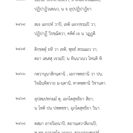
ปฏิปาฏิวเสเนว, น จ อุปฺปฏิปาฏิยา.
.
สเจ เอกปทํ วาปิ, เทติ เอกกฺขรมฺปิ วา;
๒๔๖๔
ปฏิปาฏึ วิรชฺฌิตฺวา, คหิตํ เจ น วฏฺฏติ.
.
ติกฺขตฺตุํ ยทิ วา เทติ, พุทฺธํ สรณเมว วา;
๒๔๖๕
ตถา เสเสสุ เจวมฺปิ, น ทินฺนาเนว โหนฺติ หิ.
.
กตฺวานุนาสิกนฺตานิ
, เอกาพทฺธานิ วา ปน;
๒๔๖๖
วิจฺฉินฺทิตฺวาถ ม-นฺตานิ, ทาตพฺพานิ วิชานตา.
.
อุปสมฺปทกมฺมํ
ตุ, เอกโตสุทฺธิยา สิยา;
๒๔๖๗
น โหติ ปน ปพฺพชฺชา, อุภโตสุทฺธิยา วินา.
.
ตสฺมา อาจริเยนาปิ, ตถานฺเตวาสิเกนปิ;
๒๔๖๘
พุ-ทฺธ-การาทโย วณฺณา, านกรณสมฺปทํ.