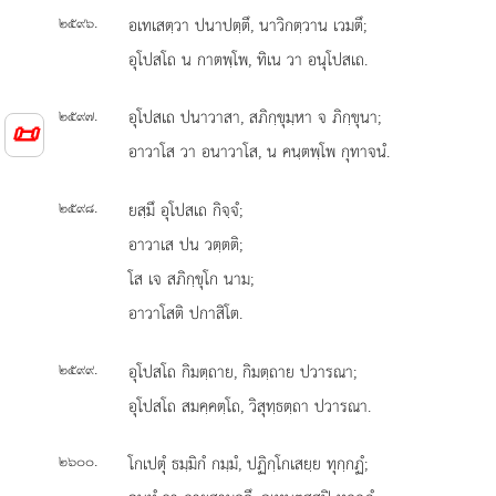
.
อเทเสตฺวา
ปนาปตฺตึ, นาวิกตฺวาน เวมตึ;
๒๕๙๖
อุโปสโถ น กาตพฺโพ, ทิเน วา อนุโปสเถ.
.
อุโปสเถ ปนาวาสา, สภิกฺขุมฺหา จ ภิกฺขุนา;
๒๕๙๗
📜
อาวาโส วา อนาวาโส, น คนฺตพฺโพ กุทาจนํ.
.
ยสฺมึ อุโปสเถ กิจฺจํ;
๒๕๙๘
อาวาเส ปน วตฺตติ;
โส เจ สภิกฺขุโก นาม;
อาวาโสติ ปกาสิโต.
.
อุโปสโถ กิมตฺถาย, กิมตฺถาย ปวารณา;
๒๕๙๙
อุโปสโถ สมคฺคตฺโถ, วิสุทฺธตฺถา ปวารณา.
.
โกเปตุํ ธมฺมิกํ กมฺมํ, ปฏิกฺโกเสยฺย ทุกฺกฏํ;
๒๖๐๐