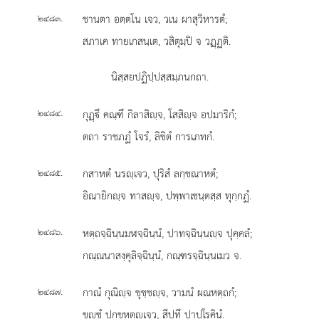
.
ชานตา อตฺตโน เจว, วเน ผาสุวิหารตํ;
๒๔๘๓
สภาเค ทายเกสนฺเต, วสิตุมฺปิ จ วฏฺฏติ.
นิสฺสยปฏิปฺปสฺสมฺภนกถา.
.
กุฏฺึ คณฺฑึ กิลาสิฺจ, โสสิฺจ อปมาริกํ;
๒๔๘๔
ตถา ราชภฏํ โจรํ, ลิขิตํ การเภทกํ.
.
กสาหตํ นรฺเจว, ปุริสํ ลกฺขณาหตํ;
๒๔๘๕
อิณายิกฺจ ทาสฺจ, ปพฺพาเชนฺตสฺส ทุกฺกฏํ.
.
หตฺถจฺฉินฺนมฬจฺฉินฺนํ, ปาทจฺฉินฺนฺจ ปุคฺคลํ;
๒๔๘๖
กณฺณนาสงฺคุลิจฺฉินฺนํ, กณฺฑรจฺฉินฺนเมว จ.
.
กาณํ กุณิฺจ ขุชฺชฺจ, วามนํ ผณหตฺถกํ;
๒๔๘๗
ขฺชํ ปกฺขหตฺเจว, สีปทึ ปาปโรคินํ.