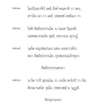
.
โมรปิฺฉาทิกํ เตสํ, ลิงฺคํ คณฺหาติ วา สเจ;
๒๕๓๓
สารโต เจว วา เตสํ, ปพฺพชฺชํ ลทฺธิเมว วา.
.
โหติ ติตฺถิยปกฺกนฺโต, น ปเนส วิมุจฺจติ;
๒๕๓๔
นคฺคสฺส คจฺฉโต วุตฺตํ, ปทวาเรน ทุกฺกฏํ.
.
วุตฺโต อนุปสมฺปนฺน-วเสน เถยฺยวาสโก;
๒๕๓๕
ตถา ติตฺถิยปกฺกนฺโต, อุปสมฺปนฺนภิกฺขุนา.
ติตฺถิยปกฺกนฺตกถา.
.
นาโค วาปิ สุปณฺโณ วา, ยกฺโข สกฺโกปิ วา อิธ;
๒๕๓๖
ติรจฺฉานคโต วุตฺโต, ปพฺพาเชตุํ น วฏฺฏติ.
ติรจฺฉานกถา.