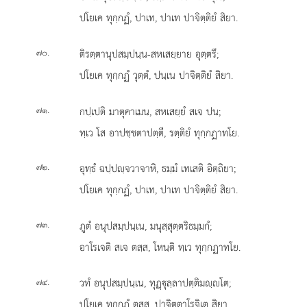
ปโยเค ทุกฺกฏํ, ปาเท, ปาเท ปาจิตฺติยํ สิยา.
.
ติรตฺตานุปสมฺปนฺน-สหเสยฺยาย อุตฺตรึ;
๗๐
ปโยเค ทุกฺกฏํ วุตฺตํ, ปนฺเน ปาจิตฺติยํ สิยา.
.
กปฺเปติ มาตุคาเมน, สหเสยฺยํ สเจ ปน;
๗๑
ทฺเว โส อาปชฺชตาปตฺตี, รตฺติยํ ทุกฺกฏาทโย.
.
อุทฺธํ ฉปฺปฺจวาจาหิ, ธมฺมํ เทเสติ อิตฺถิยา;
๗๒
ปโยเค ทุกฺกฏํ, ปาเท, ปาเท ปาจิตฺติยํ สิยา.
.
ภูตํ
อนุปสมฺปนฺเน, มนุสฺสุตฺตริธมฺมกํ;
๗๓
อาโรเจติ สเจ ตสฺส, โหนฺติ ทฺเว ทุกฺกฏาทโย.
.
วทํ อนุปสมฺปนฺเน, ทุฏฺุลฺลาปตฺติมฺโต;
๗๔
ปโยเค ทุกฺกฏํ ตสฺส, ปาจิตฺตาโรจิเต สิยา.