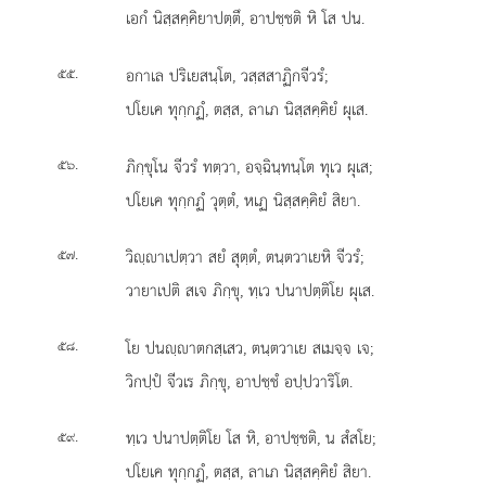
เอกํ นิสฺสคฺคิยาปตฺตึ, อาปชฺชติ หิ โส ปน.
.
อกาเล ปริเยสนฺโต, วสฺสสาฏิกจีวรํ;
๕๕
ปโยเค ทุกฺกฏํ, ตสฺส, ลาเภ นิสฺสคฺคิยํ ผุเส.
.
ภิกฺขุโน จีวรํ ทตฺวา, อจฺฉินฺทนฺโต ทุเว ผุเส;
๕๖
ปโยเค ทุกฺกฏํ วุตฺตํ, หเฏ นิสฺสคฺคิยํ สิยา.
.
วิฺาเปตฺวา สยํ สุตฺตํ, ตนฺตวาเยหิ จีวรํ;
๕๗
วายาเปติ สเจ ภิกฺขุ, ทฺเว ปนาปตฺติโย ผุเส.
.
โย ปนฺาตกสฺเสว, ตนฺตวาเย สเมจฺจ เจ;
๕๘
วิกปฺปํ จีวเร ภิกฺขุ, อาปชฺชํ อปฺปวาริโต.
.
ทฺเว
ปนาปตฺติโย โส หิ, อาปชฺชติ, น สํสโย;
๕๙
ปโยเค ทุกฺกฏํ, ตสฺส, ลาเภ นิสฺสคฺคิยํ สิยา.