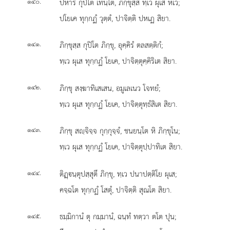
.
ปหารํ กุปิโต เทนฺโต, ภิกฺขุสฺส ทฺเว ผุเส หเว;
๑๔๐
ปโยเค ทุกฺกฏํ วุตฺตํ, ปาจิตฺติ ปหเฏ สิยา.
.
ภิกฺขุสฺส กุปิโต ภิกฺขุ, อุคฺคิรํ ตลสตฺติกํ;
๑๔๑
ทฺเว ผุเส ทุกฺกฏํ โยเค, ปาจิตฺตุคฺคิริเต สิยา.
.
ภิกฺขุ สงฺฆาทิเสเสน, อมูเลเนว โจทยํ;
๑๔๒
ทฺเว ผุเส ทุกฺกฏํ โยเค, ปาจิตฺตุทฺธํสิเต สิยา.
.
ภิกฺขุ สฺจิจฺจ กุกฺกุจฺจํ, ชนยนฺโต หิ ภิกฺขุโน;
๑๔๓
ทฺเว ผุเส ทุกฺกฏํ โยเค, ปาจิตฺตุปฺปาทิเต สิยา.
.
ติฏฺนฺตุปสฺสุตึ ภิกฺขุ, ทฺเว ปนาปตฺติโย ผุเส;
๑๔๔
คจฺฉโต ทุกฺกฏํ โสตุํ, ปาจิตฺติ สุณโต สิยา.
.
ธมฺมิกานํ
ตุ กมฺมานํ, ฉนฺทํ ทตฺวา ตโต ปุน;
๑๔๕