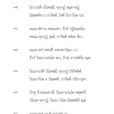
.
โธวาเปติ ปโยคสฺมึ, ทุกฺกฏํ สมุทาหฏํ;
๓๕
นิสฺสคฺคิยาว ปาจิตฺติ, โหติ โธวาปิเต ปน.
.
อฺาติกาย
หตฺถมฺหา, จีวรํ ปฏิคณฺหโต;
๓๖
คหเณ ทุกฺกฏํ วุตฺตํ, ปาจิตฺติ คหิเต สิยา.
.
อฺาตกํ คหปตึ, คหปตานิเมว วา;
๓๗
จีวรํ วิฺาเปนฺโต ทฺเว, ภิกฺขุ อาปตฺติโย ผุเส.
.
วิฺาเปติ
ปโยคสฺมึ, ทุกฺกฏํ ปริกิตฺติตํ;
๓๘
วิฺาปิเต จ นิสฺสคฺคิ, ปาจิตฺติ ปริยาปุตา.
.
ภิกฺขุ จีวรมฺาตึ, วิฺาเปนฺโต ตทุตฺตรึ;
๓๙
ปโยเค ทุกฺกฏํ, วิฺา-ปิเต นิสฺสคฺคิยํ ผุเส.
.
อฺาตกํ กฺจิ อุปาสกํ วา;
๔๐