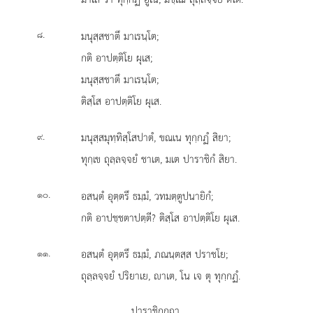
.
มนุสฺสชาตึ มาเรนฺโต;
๘
กติ อาปตฺติโย ผุเส;
มนุสฺสชาตึ มาเรนฺโต;
ติสฺโส อาปตฺติโย ผุเส.
.
มนุสฺสมุทฺทิสฺโสปาตํ, ขณเน ทุกฺกฏํ สิยา;
๙
ทุกฺเข ถุลฺลจฺจยํ ชาเต, มเต ปาราชิกํ สิยา.
.
อสนฺตํ อุตฺตรึ ธมฺมํ, วทมตฺตูปนายิกํ;
๑๐
กติ อาปชฺชตาปตฺตี? ติสฺโส อาปตฺติโย ผุเส.
.
อสนฺตํ อุตฺตรึ ธมฺมํ, ภณนฺตสฺส ปราชโย;
๑๑
ถุลฺลจฺจยํ ปริยาเย, าเต, โน เจ ตุ ทุกฺกฏํ.
ปาราชิกกถา.