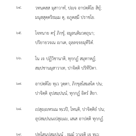
.
วทนฺตสฺส มุสาวาทํ, ปฺจ อาปตฺติโย สิยุํ;
๖๔
มนุสฺสุตฺตริธมฺเม ตุ, อภูตสฺมึ ปราชโย.
.
โจทนาย ครุํ ภิกฺขุํ, อมูลนฺติมวตฺถุนา;
๖๕
ปริยายวจเน าเต, ถุลฺลจฺจยมุทีริตํ.
.
โน เจ ปฏิวิชานาติ, ทุกฺกฏํ สมุทาหฏํ;
๖๖
สมฺปชานมุสาวาเท, ปาจิตฺติ ปริทีปิตา.
.
อาปตฺติโย ทุเว วุตฺตา, ภิกฺขุสฺโสมสโต ปน;
๖๗
ปาจิตฺติ อุปสมฺปนฺนํ, ทุกฺกฏํ อิตรํ สิยา.
.
เปสุฺหรเณ ทฺเวปิ, โหนฺติ, ปาจิตฺติยํ ปน;
๖๘
อุปสมฺปนฺนเปสุฺเ, เสเส อาปตฺติ ทุกฺกฏํ.
.
ปทโสนุปสมฺปนฺนํ
, ธมฺมํ วาเจติ เจ ทุเว;
๖๙