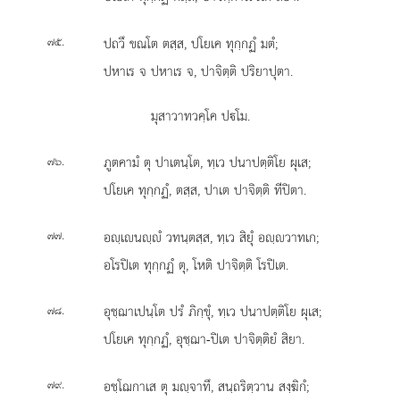
.
ปถวึ ขณโต ตสฺส, ปโยเค ทุกฺกฏํ มตํ;
๗๕
ปหาเร จ ปหาเร จ, ปาจิตฺติ ปริยาปุตา.
มุสาวาทวคฺโค ปโม.
.
ภูตคามํ ตุ ปาเตนฺโต, ทฺเว ปนาปตฺติโย ผุเส;
๗๖
ปโยเค ทุกฺกฏํ, ตสฺส, ปาเต ปาจิตฺติ ทีปิตา.
.
อฺเนฺํ วทนฺตสฺส, ทฺเว สิยุํ อฺวาทเก;
๗๗
อโรปิเต ทุกฺกฏํ ตุ, โหติ ปาจิตฺติ โรปิเต.
.
อุชฺฌาเปนฺโต ปรํ ภิกฺขุํ, ทฺเว ปนาปตฺติโย ผุเส;
๗๘
ปโยเค ทุกฺกฏํ, อุชฺฌา-ปิเต ปาจิตฺติยํ สิยา.
.
อชฺโฌกาเส ตุ มฺจาทึ, สนฺถริตฺวาน สงฺฆิกํ;
๗๙