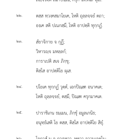
.
ตสฺส ทฺวงฺคสมาโยเค, โหติ ถุลฺลจฺจยํ ตถา;
๒๒
องฺเค สติ ปเนกสฺมึ, โหติ อาปตฺติ ทุกฺกฏํ.
.
สํยาจิกาย จ กุฏึ;
๒๓
วิหารฺจ มหลฺลกํ;
การาเปติ สเจ ภิกฺขุ;
ติสฺโส อาปตฺติโย ผุเส.
.
ปโยเค ทุกฺกฏํ วุตฺตํ, เอกปิณฺเฑ อนาคเต;
๒๔
โหติ ถุลฺลจฺจยํ, ตสฺมึ, ปิณฺเฑ ครุกมาคเต.
.
ปาราชิเกน
ธมฺเมน, ภิกฺขุํ อมูลเกนิธ;
๒๕
อนุทฺธํเสติ โย ตสฺส, ติสฺโส อาปตฺติโย สิยุํ.
.
โอกาสํ น จ กาเรตฺวา, หุตฺวา จาวนเจตโน;
๒๖