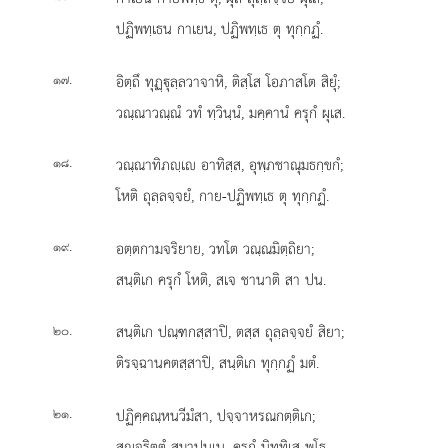
ปฏิพทฺเธน กาเยน, ปฏิพทฺเธ ตุ ทุกฺกฏํ.
.
อิตฺถึ
ทุฏฺุลฺลวาจาหิ, ติสฺโส โอภาสโต สิยุํ;
๑๗
วณฺณาวณฺณํ วทํ ทฺวินฺนํ, มคฺคานํ ครุกํ ผุเส.
.
วณฺณาทิภฺเ อาทิสฺส, อุพฺภชาณุมธกฺขกํ;
๑๘
โหติ ถุลฺลจฺจยํ, กาย-ปฏิพทฺเธ ตุ ทุกฺกฏํ.
.
อตฺตกามจริยาย, วทโต วณฺณมิตฺถิยา;
๑๙
สนฺติเก ครุกํ โหติ, สเจ ชานาติ สา ปน.
.
สนฺติเก ปณฺฑกสฺสาปิ, ตสฺส ถุลฺลจฺจยํ สิยา;
๒๐
ติรจฺฉานคตสฺสาปิ, สนฺติเก ทุกฺกฏํ มตํ.
.
ปฏิคฺคณฺหนวีมํสา, ปจฺจาหรณกตฺติเก;
๒๑
สฺจริตฺตํ สมาปนฺเน, ครุกํ นิทฺทิเส พุโธ.