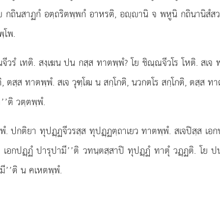
โ กถินสาฏกํ อตฺถริตพฺพกํ อาหรติ, อฺานิ จ พหูนิ กถินานิสํสว
พฺโพ.
นจีวรํ เทติ. สงฺเฆน ปน กสฺส ทาตพฺพํ? โย ชิณฺณจีวโร โหติ. สเจ พห
ิ, ตสฺส ทาตพฺพํ. สเจ วุฑฺโฒ
น สกฺโกติ, นวกตโร สกฺโกติ, ตสฺส ทาต
’ติ วตฺตพฺพํ.
พฺพํ. ปกติยา ทุปฏฺฏจีวรสฺส ทุปฏฺฏตฺถาเยว ทาตพฺพํ. สเจปิสฺส เอก
อกปฏฺฏํ ปารุปามี’’ติ วทนฺตสฺสาปิ ทุปฏฺฏํ ทาตุํ วฏฺฏติ. โย ป
ามี’’ติ น คเหตพฺพํ.