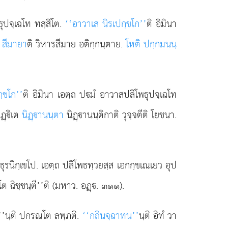
ธุปจฺเฉโท ทสฺสิโต.
‘‘อาวาเส นิรเปกฺขโก’’
ติ อิมินา
 สีมายา
ติ วิหารสีมาย อติกฺกนฺตาย.
โหติ ปกฺกมนนฺ
ฺขโก’’
ติ อิมินา เอตฺถ ปมํ อาวาสปลิโพธุปจฺเฉโท
ิฏฺิเต
นิฏฺานนฺตา
นิฏฺานนฺติกาติ วุจฺจตีติ โยชนา.
ุรนิกฺเขโป. เอตฺถ ปลิโพธทฺวยสฺส เอกกฺขเณเยว อุป
กโต ฉิชฺชนฺตี’’ติ (มหาว. อฏฺ. ๓๑๑).
ร’’นฺติ ปกรณโต ลพฺภติ.
‘‘กถินจฺฉาทน’’
นฺติ อิทํ วา