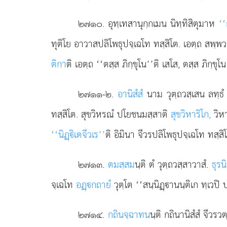
๒๗๑๐
. อุทฺเทสานุกฺกเมน นิทฺทิสิตุมาห
‘
ทุติโย อาวาสปลิโพธุปจฺเฉโท ทสฺสิโต. เอตฺถ สพฺพวา
ติกา
ติ เอตฺถ ‘‘ตสฺส ภิกฺขุโน’’ติ เสโส, ตสฺส ภิกฺข
๒๗๑๑-๒
.
อานิสํสํ
นาม วุตฺถวสฺเสน ลทฺธํ 
ทสฺสิโต. สุขวิหรณํ ปโยชนมสฺสาติ
สุขวิหาริโก,
วิหา
‘‘นิฏฺิเตจีวเร’’
ติ อิมินา จีวรปลิโพธุปจฺเฉโท ทสฺสิ
๒๗๑๓
.
ตมสฺสม
นฺติ ตํ วุตฺถวสฺสาวาสํ.
ธุรน
จฺเฉโท
อฏฺกถายํ
วุตฺโต ‘‘สนฺนิฏฺานนฺติเก ทฺเวปิ 
๒๗๑๔
.
กถินจฺฉาทน
นฺติ กถินานิสํสํ จีวรวตฺ