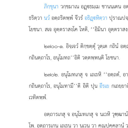
ภิกฺขุนา
วกฺขมาเน อฏฺธมฺเม ชานนฺเตน อ
ธริตฺวา
นวํ
อตฺถริตพฺพํ จีวรํ
อธิฏฺหิตฺวา
ปุราณปจฺจ
โยชนา. สเจ อุตฺตราสงฺโค โหติ, ‘‘อิมินา อุตฺตราสงฺ
๒๗๐๐-๑
. อิจฺเจวํ
ติกฺขตฺตุํ วุตฺเต กถินํ อ
กถินตฺถาโร, อนุโมทถ’’อิติ วตฺตพฺพนฺติ โยชนา.
๒๗๐๒
. อนุโมทเกสุ จ เถเรหิ ‘‘อตฺถตํ, อา
กถินตฺถาโร, อนุโมทามี’’ติ อิติ ปุน
อีรเย
กเถยฺยา
เวทิตพฺพํ.
อตฺถารเกสุ จ อนุโมทเกสุ จ นเวหิ วุฑฺฒาน
โพ. อตฺถารเกน เถเรน วา นเวน วา คณปุคฺคลานํ วจ