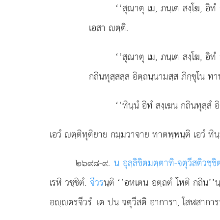
‘‘สุณาตุ เม, ภนฺเต สงฺโฆ, อิทํ ส
เอสา ตฺติ.
‘‘สุณาตุ เม, ภนฺเต สงฺโฆ, อิทํ 
กถินทุสฺสสฺส อิตฺถนฺนามสฺส ภิกฺขุโน ทาน
‘‘ทินฺนํ อิทํ สงฺเฆน กถินทุสฺสํ
เอวํ ตฺติทุติยาย กมฺมวาจาย ทาตพฺพนฺติ เอวํ ทินฺน
๒๖๙๘-๙
.
น อุลฺลิขิตมตฺตาทิ-จตุวีสติวชฺชิ
เรหิ วชฺชิตํ.
จีวร
นฺติ ‘‘อหเตน อตฺถตํ โหติ กถิน’
อฺตรจีวรํ. เต ปน จตุวีสติ อาการา, โสฬสากา