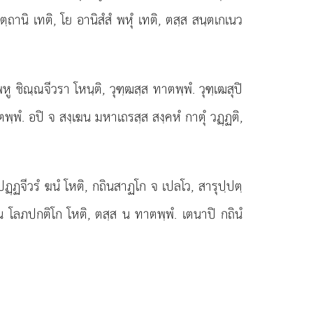
ตฺถานิ เทติ, โย
อานิสํสํ พหุํ เทติ, ตสฺส สนฺตเกเนว
ู ชิณฺณจีวรา โหนฺติ, วุฑฺฒสฺส ทาตพฺพํ. วุฑฺเฒสุปิ
พฺพํ. อปิ จ สงฺเฆน มหาเถรสฺส สงฺคหํ กาตุํ วฏฺฏติ,
ปฏฺฏจีวรํ ฆนํ โหติ, กถินสาฏโก จ เปลโว, สารุปฺปตฺ
น โลภปกติโก โหติ, ตสฺส น ทาตพฺพํ. เตนาปิ กถินํ