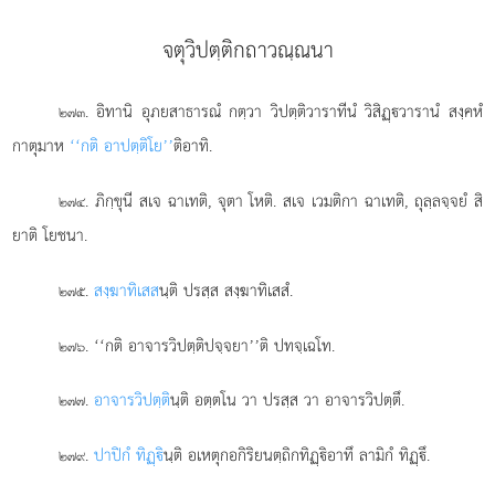
จตุวิปตฺติกถาวณฺณนา
. อิทานิ อุภยสาธารณํ กตฺวา วิปตฺติวาราทีนํ วิสิฏฺวารานํ สงฺคหํ
๒๗๓
กาตุมาห
‘‘กติ อาปตฺติโย’’
ติอาทิ.
. ภิกฺขุนี สเจ ฉาเทติ, จุตา โหติ. สเจ เวมติกา ฉาเทติ, ถุลฺลจฺจยํ สิ
๒๗๔
ยาติ โยชนา.
.
สงฺฆาทิเสส
นฺติ ปรสฺส สงฺฆาทิเสสํ.
๒๗๕
. ‘‘กติ อาจารวิปตฺติปจฺจยา’’ติ ปทจฺเฉโท.
๒๗๖
.
อาจารวิปตฺติ
นฺติ
อตฺตโน วา ปรสฺส วา อาจารวิปตฺตึ.
๒๗๗
.
ปาปิกํ ทิฏฺิ
นฺติ อเหตุกอกิริยนตฺถิกทิฏฺิอาทึ ลามิกํ ทิฏฺึ.
๒๗๙