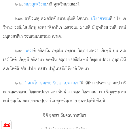
.
มนุสฺสุตฺตริธมฺม
นฺติ อุตฺตริมนุสฺสธมฺมํ.
๒๘๑
. อาชีวเหตุ
สฺจริตฺตํ สมาปนฺโนติ โยชนา.
ปริยายวจเน
ติ ‘‘โย เต
๒๘๒
วิหาเร วสติ, โส ภิกฺขุ อรหา’’ติอาทิเก เลสวจเน. าเตติ ยํ อุทฺทิสฺส วทติ, ตสฺมึ
มนุสฺสชาติเก วจนสมนนฺตรเมว าเต.
.
วตฺวา
ติ อคิลาโน อตฺตโน อตฺถาย วิฺาเปตฺวา. ภิกฺขุนี ปน สเจ
๒๘๓
เอวํ โหติ, ภิกฺขุนี อคิลานา อตฺตโน อตฺถาย ปณีตโภชนํ วิฺาเปตฺวา ภุตฺตาวินี
สเจ โหตีติ อธิปฺปาโย. ตสฺสา ปาฏิเทสนียํ สิยาติ โยชนา.
.
‘‘อตฺตโน อตฺถาย วิฺาเปตฺวานา’’
ติ อิมินา ปรสฺส าตกปวาริ
๒๘๔
เต ตสฺเสวตฺถาย วิฺาเปตฺวา เตน ทินฺนํ วา ตสฺส วิสฺสาเสน วา ปริภุฺชนฺตสฺส
เตสํ อตฺตโน อฺาตกอปฺปวาริเต สุทฺธจิตฺตตาย อนาปตฺตีติ ทีเปติ.
อิติ อุตฺตเร ลีนตฺถปกาสนิยา
📜