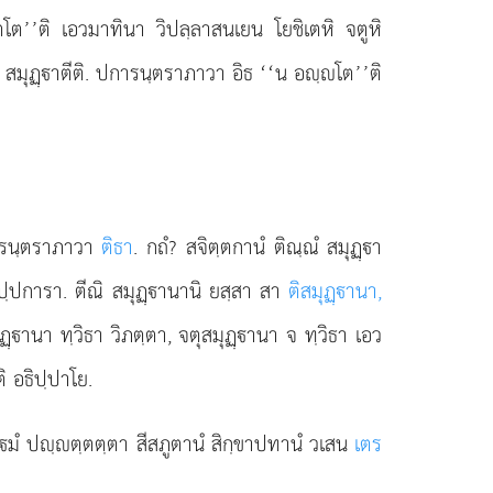
ตโต’’ติ เอวมาทินา วิปลฺลาสนเยน โยชิเตหิ
จตูหิ
เนหิ สมุฏฺาตีติ. ปการนฺตราภาวา อิธ ‘‘น อฺโต’’ติ
ารนฺตราภาวา
ติธา
. กถํ? สจิตฺตกานํ ติณฺณํ สมุฏฺา
ปฺปการา. ตีณิ สมุฏฺานานิ ยสฺสา สา
ติสมุฏฺานา,
ฏฺานา ทฺวิธา วิภตฺตา, จตุสมุฏฺานา จ ทฺวิธา เอว
 อธิปฺปาโย.
ปมํ ปฺตฺตตฺตา สีสภูตานํ สิกฺขาปทานํ วเสน
เตร