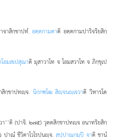
ลวาจาสิกฺขาปทํ.
อตฺตกามตา
ติ อตฺตกามปาริจริยสิกฺ
สาโอมสเปสุณา
ติ มุสาวาโท จ โอมสวาโท จ ภิกฺขุเป
กสิกฺขาปทฺจ.
นิกฺกฑฺโฒ สิฺจนฺเจวา
ติ วิหารโต
 วา’’ติ (ปาจิ. ๒๗๕) วุตฺตสิกฺขาปทฺจ อนาทริยสิกฺ
จฺจ ปาณํ ชีวิตาโวโรปนฺจ.
สปฺปาณกมฺปิ จา
ติ ชานํ