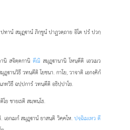
าปทานํ สมุฏฺานํ ภิกฺขูนํ ปาฏวตฺถาย อิโต ปรํ ปวกฺ
ตานิ สจิตฺตกานิ
ตีณิ
สมุฏฺานานิ โหนฺตีติ เอวเมว
สมุฏฺานวิธึ วทนฺตีติ โยชนา. กาโย, วาจาติ เอกงฺคิกํ
เภทวิธึ ฉปฺปการํ วทนฺตีติ อธิปฺปาโย.
ิโย ชายเรติ สมฺพนฺโธ.
. เอกเมกํ สมุฏฺานํ ยาสนฺติ วิคฺคโห.
ปจฺฉิเมเหว ตี
โย.