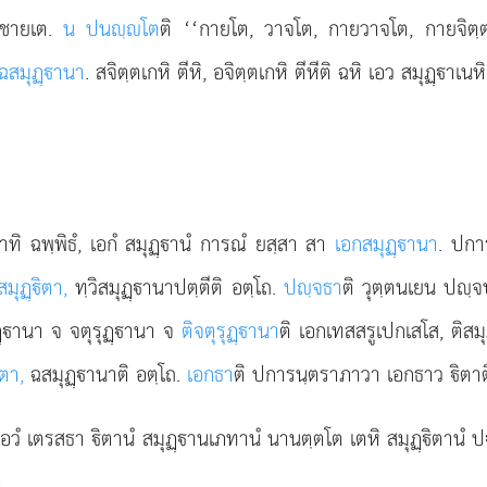
ิ ชายเต.
น ปนฺโต
ติ ‘‘กายโต, วาจโต, กายวาจโต, กายจิตฺ
ฉสมุฏฺานา
. สจิตฺตเกหิ ตีหิ, อจิตฺตเกหิ ตีหีติ ฉหิ เอว สมุฏฺา
ทิ ฉพฺพิธํ, เอกํ สมุฏฺานํ การณํ ยสฺสา สา
เอกสมุฏฺานา
. ปก
ิสมุฏฺิตา,
ทฺวิสมุฏฺานาปตฺตีติ อตฺโถ.
ปฺจธา
ติ วุตฺตนเยน ปฺจ
ฏฺานา จ จตุรุฏฺานา จ
ติจตุรุฏฺานา
ติ เอกเทสสรูเปกเสโส, ติสมุ
ิตา,
ฉสมุฏฺานาติ อตฺโถ.
เอกธา
ติ ปการนฺตราภาวา เอกธาว ิตาติ
อวํ เตรสธา ิตานํ สมุฏฺานเภทานํ นานตฺตโต เตหิ สมุฏฺิตานํ 
.