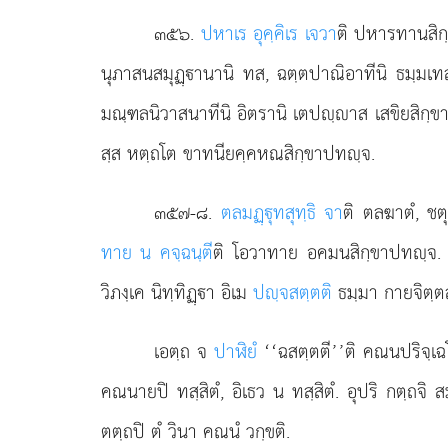
๓๕๖
.
ปหาเร อุคฺคิเร เจวา
ติ ปหารทานสิก
นุภาสนสมุฏฺานานิ ทส, ฉตฺตปาณิอาทีนิ ธมฺมเท
มณฺฑลนิวาสนาทีนิ อิตรานิ เตปฺาส เสขิยสิกฺ
สฺส หตฺถโต ขาทนียคฺคหณสิกฺขาปทฺจ.
๓๕๗-๘
.
ตลมฏฺุทสุทฺธิ จา
ติ ตลฆาตํ, ชตุ
ทาย น คจฺฉนฺตี
ติ โอวาทาย อคมนสิกฺขาปทฺจ
วิภงฺเค นิทฺทิฏฺา อิเม
ปฺจสตฺตติ
ธมฺมา กายจิตฺต
เอตฺถ จ
ปาฬิยํ
‘‘ฉสตฺตตี’’ติ คณนปริจฺเฉ
คณนายปิ ทสฺสิตํ, อิเธว น ทสฺสิตํ. อุปริ กตฺถจ
ตตฺถปิ ตํ วินา คณนํ วกฺขติ.