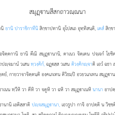
สมุฏฺานสีสกถาวณฺณนา
ตานิ
ยานิ ปาราชิกาทีนิ
สิกฺขาปทานิ อุโปสเถ อุทฺทิสนฺติ,
เตสํ
สิกฺข
ตฺตกานิ ยานิ ตีณิ สมุฏฺานานิ, ตาเนว จิตฺเตน ปจฺเจกํ โยชิ
ฺถปฺจมานํ วเสน
ทฺวงฺคิกํ,
ฉฏฺสฺส วเสน
ติวงฺคิกฺจา
ติ เอวํ ฉธา 
ิกตฺตยํ, กายวาจาจิตฺตนฺติ องฺคเภเทน ติวิธมฺปิ อวยวเภเทน สมุฏฺาน
าเนน ทฺวีหิ วา ตีหิ วา จตูหิ วา ฉหิ วา สมุฏฺาเนหิ
นานา
อาปตฺต
านานิ เอติสฺสาติ
ปฺจสมุฏฺานา,
เอวรูปา กาจิ อาปตฺติ น วิชฺชติ
เอกสมุฏฺานา โหติ, สา สจิตฺตกานํ ติณฺณมฺตเรน โหตีติ อธิปฺปา