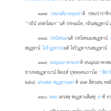
๓๓๗
.
ปมนฺติมวตฺถุฺจา
ติ ปมปาราชิก
‘‘กถินํ เอฬกโลมก’’นฺติ ปทจฺเฉโท, กถินสมุฏฺานํ
๓๓๘
.
ปทโสธมฺม
นฺติ
ปทโสธมฺมสมุฏฺานํ.
สมุฏฺานํ.
โจริวุฏฺาปน
นฺติ โจริวุฏฺาปนสมุฏฺานํ.
๓๓๙
.
อนนุฺาตกฺจา
ติ อนนุฺาตกสมุฏ
ขาปทสมุฏฺานานํ อิตเรสํ ปุพฺพงฺคมภาวโต
‘‘สีสาน
๒๕๘).
เตรเสเต สมุฏฺานนยา
ติ เอเต สีสวเสน ทส
๓๔๐
.
ตตฺถ
เตรสสุ สมุฏฺานสีเสสุ.
ยา
ติ ย