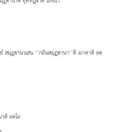
ฏฺานาติ อุทฺทิฏฺาติ โยชนา.
ํ สมุฏฺานวเสน ‘‘กถินสมุฏฺานา’’ติ าตาติ อตฺ
าติ อตฺโถ.