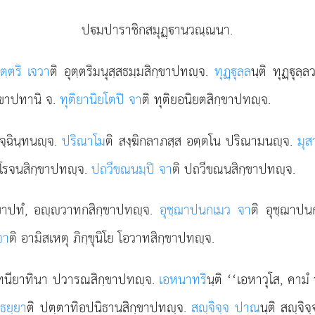
ปมปาราชิกสมุฏฺานวณฺณนา.
ุตฺตริ เจวา
ติ อุตฺตริมนุสฺสธมฺมสิกฺขาปทฺจ.
ทุฏฺุลฺล
นฺติ ทุฏฺุลฺ
กฺขาปทานิ จ.
ทุติยานิยโตปิ จา
ติ ทุติยอนิยตสิกฺขาปทฺจ.
อจฺฉินฺทนฺจ.
ปริณาโม
ติ สงฺฆิกลาภสฺส อตฺตโน ปริณามนฺจ.
มุ
อาโรจนสิกฺขาปทฺจ.
ปถวีขณนมฺปิ จา
ติ ปถวีขณนสิกฺขาปทฺจ.
ฺขาปทํ, อฺวาทกสิกฺขาปทฺจ.
อุชฺฌาปนกเมว จา
ติ อุชฺฌาปน
จา
ติ อามิสเหตุ ภิกฺขุนิโย โอวาทสิกฺขาปทฺจ.
 ขาทนียาทินา ปวารณสิกฺขาปทฺจ.
เอหนาทริ
นฺติ ‘‘เอหาวุโส, คามํ
เธยฺยา
ติ ปตฺตาทิอปนิธานสิกฺขาปทฺจ.
สฺจิจฺจ ปาณ
นฺติ สฺจิ