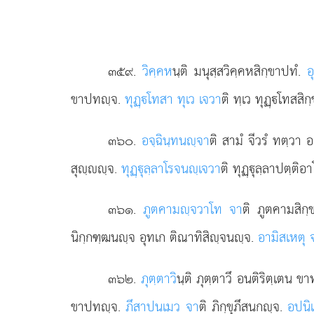
๓๕๙
.
วิคฺคห
นฺติ มนุสฺสวิคฺคหสิกฺขาปทํ.
อ
ขาปทฺจ.
ทุฏฺโทสา ทุเว เจวา
ติ ทฺเว ทุฏฺโทสสิ
๓๖๐
.
อจฺฉินฺทนฺจา
ติ สามํ จีวรํ ทตฺวา 
สุฺฺจ.
ทุฏฺุลฺลาโรจนฺเจวา
ติ ทุฏฺุลฺลาปตฺติ
๓๖๑
.
ภูตคามฺจ
วาโท จา
ติ ภูตคามสิก
นิกฺกฑฺฒนฺจ อุทเก ติณาทิสิฺจนฺจ.
อามิสเหตุ 
๓๖๒
.
ภุตฺตาวิ
นฺติ ภุตฺตาวึ อนติริตฺเตน
ขาปทฺจ.
ภึสาปนเมว จา
ติ
ภิกฺขุภึสนกฺจ.
อปนิ