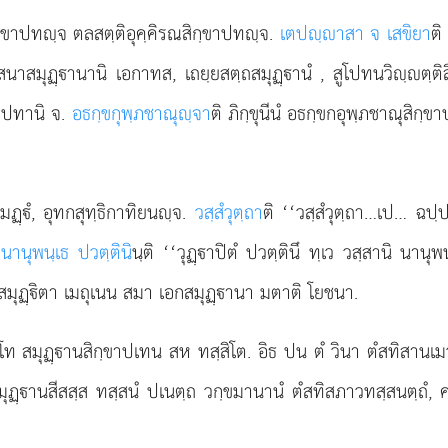
ฺขาปทฺจ ตลสตฺติอุคฺคิรณสิกฺขาปทฺจ.
เตปฺาสา จ เสขิยา
ติ
สนาสมุฏฺานานิ เอกาทส, เถยฺยสตฺถสมุฏฺานํ
, สูโปทนวิฺตฺต
ขาปทานิ จ.
อธกฺขกุพฺภชาณุฺจา
ติ ภิกฺขุนีนํ อธกฺขกอุพฺภชาณุสิกฺ
มฏฺํ, อุทกสุทฺธิกาทิยนฺจ.
วสฺสํวุตฺถา
ติ ‘‘วสฺสํวุตฺถา…เป… ฉป
.
นานุพนฺเธ ปวตฺตินิ
นฺติ ‘‘วุฏฺาปิตํ ปวตฺตินึ ทฺเว วสฺสานิ นาน
สมุฏฺิตา เมถุเนน สมา เอกสมุฏฺานา มตาติ โยชนา.
โท สมุฏฺานสิกฺขาปเทน สห ทสฺสิโต. อิธ ปน ตํ วินา ตํสทิสานเ
ิ สมุฏฺานสีสสฺส ทสฺสนํ ปเนตฺถ วกฺขมานานํ ตํสทิสภาวทสฺสนตฺ