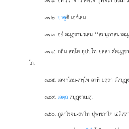
๓๔๑
. อทินฺนาทาน-สทฺโท ปุพฺพโก ปโม เอ
๓๔๒
.
ชาตู
ติ เอกํเสน.
๓๔๓
. อยํ สมุฏฺานวเสน ‘‘สมนุภาสนาสมุฏ
๓๔๔
. กถิน-สทฺโท อุปปโท ยสฺสา ตํสมุฏ
โถ.
๓๔๕
. เอฬกโลม-สทฺโท
อาทิ ยสฺสา ตํสมุฏ
๓๔๙
.
เอตฺถ
สมุฏฺาเนสุ.
๓๕๐
. ภูตาโรจน-สทฺโท
ปุพฺพภาโค เอติสฺส