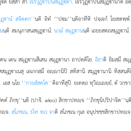
ฏฺิตํ ยสฺสา สา
โจริวุฏฺาปนสมุฏฺิตา,
โจริวุฏฺาปนสมุฏฺานาติ อตฺ
ุฏฺานํ สจิตฺตก’’
นฺติ อิทํ ‘‘ปม’’นฺติอาทีหิ ปจฺเจกํ โยเชตพฺพ
าน
นฺติ สมนุภาสนสมุฏฺานํ.
นวมํ สมุฏฺาน
นฺติ เถยฺยสตฺถสมุฏฺานํ
เตน เตน สมุฏฺานสีเสน สมุฏฺานา อาปตฺติโย.
อิธา
ติ อิมสฺมึ สมุ
รสสมุฏฺาเนสุ เอเกกสฺมึ อฺานิปิ สทิสานิ สมุฏฺานานิ ทิสฺสนฺ
ปทํ. เอส นโย
‘‘กายสํสคฺโค’’
ติอาทีสุปิ. ยเทตฺถ ทุวิฺเยฺยํ, ตํ วกฺขา
ปคตํ ภิกฺขุ’’นฺติ (ปาจิ. ๑๒๐) สิกฺขาปทฺจ ‘‘ภิกฺขุนิปริปาจิต
ปทฺจ.
สโภชเน, รโห ทฺเว จา
ติ สโภชเน กุเล อนุปขชฺชสิกฺขาปทฺจ