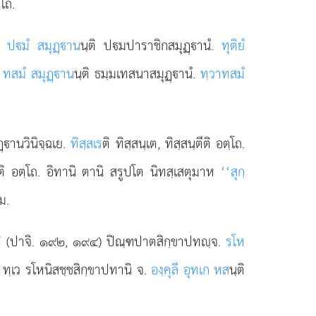
โถ.
ํ.
ปมํ สมุฏฺาน
นฺติ ปมปาราชิกสมุฏฺานํ.
ทุติยํ
.
ทสมํ สมุฏฺาน
นฺติ ธมฺมเทสนาสมุฏฺานํ.
ทฺวาทสมํ
ฏฺานวินิจฺฉเย.
ทิสฺสเร
ติ ทิสฺสนฺเต, ทิสฺสนฺตีติ อตฺโถ.
ตีติ อตฺโถ. อิทานิ ตานิ สรูปโต นิทสฺเสตุมาห
‘‘สุกฺ
ม.
’’นฺติ (ปาจิ. ๑๙๒, ๑๙๔) ปิณฺฑปาตสิกฺขาปทฺจ.
รโห
 ทฺเว รโหนิสชฺชสิกฺขาปทานิ จ.
องฺคุลี อุทเก หส
นฺติ