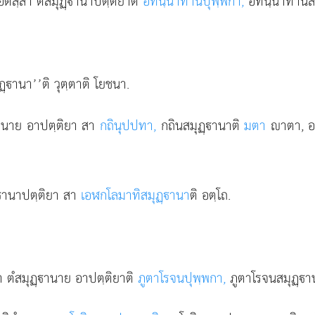
ติสฺสา ตํสมุฏฺานาปตฺติยาติ
อทินฺนาทานปุพฺพกา,
อทินฺนาทานสมุ
ฺานา’’ติ วุตฺตาติ โยชนา.
ฺานาย อาปตฺติยา สา
กถินุปปทา,
กถินสมุฏฺานาติ
มตา
าตา, อย
ฺานาปตฺติยา สา
เอฬกโลมาทิสมุฏฺานา
ติ อตฺโถ.
า ตํสมุฏฺานาย อาปตฺติยาติ
ภูตาโรจนปุพฺพกา,
ภูตาโรจนสมุฏฺาน