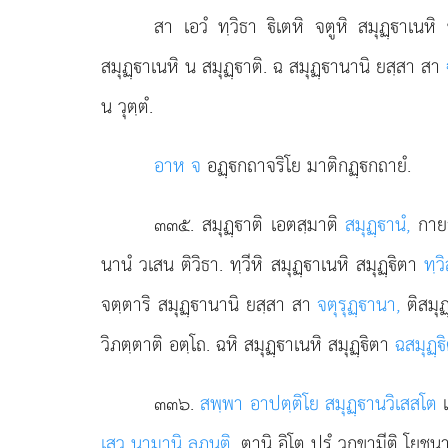
สา เอวํ ทฺวิธา ิเตหิ จตูหิ สมุฏฺาเนห
สมุฏฺาเนหิ น สมุฏฺาติ. ฉ สมุฏฺานานิ ยสฺสา สา
น วุตฺตํ.
อาห จ
อฏฺกถาจริโย มาติกฏฺกถายํ.
๓๓๕
. สมุฏฺาติ เอตสฺมาติ
สมุฏฺานํ,
กายา
นานํ วเสน ติวิธา. ทฺวีหิ สมุฏฺาเนหิ สมุฏฺิตา
ทฺว
จตฺตาริ สมุฏฺานานิ ยสฺสา สา
จตุรุฏฺานา,
ติสมุ
วิภตฺตาติ อตฺโถ. ฉหิ สมุฏฺาเนหิ สมุฏฺิตา
ฉสมุฏฺ
๓๓๖
.
สพฺพา อาปตฺติโย สมุฏฺานวิเสสโต
เ
เสว นามานิ ลภนฺติ,
ตานิ อิโต ปรํ วกฺขามีติ โยชนา