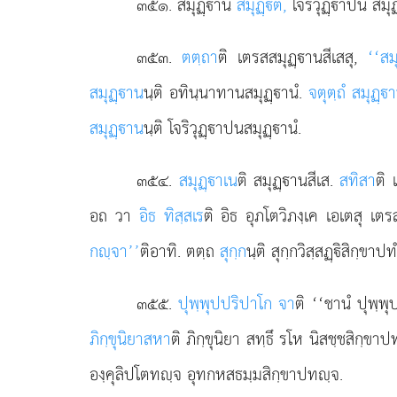
๓๕๑
. สมุฏฺานํ
สมุฏฺิตํ,
โจริวุฏฺาปนํ สมุ
๓๕๓
.
ตตฺถา
ติ เตรสสมุฏฺานสีเสสุ,
‘‘สม
สมุฏฺาน
นฺติ อทินฺนาทานสมุฏฺานํ.
จตุตฺถํ สมุฏฺ
สมุฏฺาน
นฺติ โจริวุฏฺาปนสมุฏฺานํ.
๓๕๔
.
สมุฏฺาเน
ติ สมุฏฺานสีเส.
สทิสา
ติ 
อถ วา
อิธ ทิสฺสเร
ติ อิธ อุภโตวิภงฺเค เอเตสุ เต
กฺจา’’
ติอาทิ. ตตฺถ
สุกฺก
นฺติ สุกฺกวิสฺสฏฺิสิกฺขา
๓๕๕
.
ปุพฺพุปปริปาโก จา
ติ
‘‘ชานํ ปุพฺพุ
ภิกฺขุนิยาสหา
ติ ภิกฺขุนิยา สทฺธึ รโห นิสชฺชสิกฺขา
องฺคุลิปโตทฺจ อุทกหสธมฺมสิกฺขาปทฺจ.