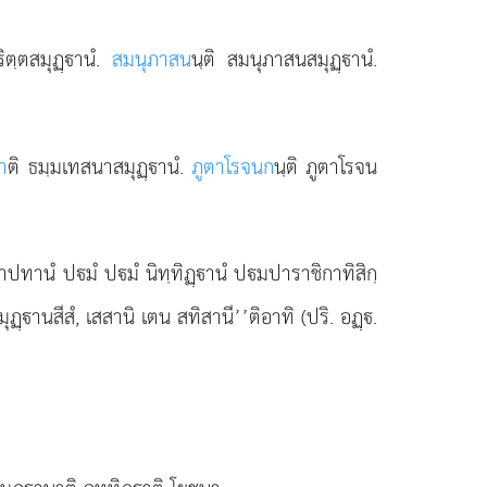
ริตฺตสมุฏฺานํ.
สมนุภาสน
นฺติ สมนุภาสนสมุฏฺานํ.
า
ติ ธมฺมเทสนาสมุฏฺานํ.
ภูตาโรจนก
นฺติ ภูตาโรจน
ขาปทานํ ปมํ ปมํ นิทฺทิฏฺานํ ปมปาราชิกาทิสิกฺ
ฺานสีสํ, เสสานิ เตน สทิสานี’’ติอาทิ (ปริ. อฏฺ.