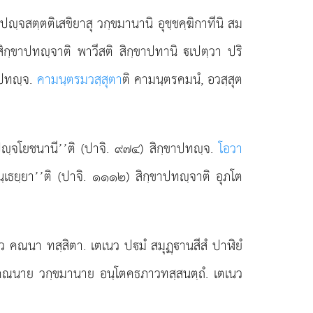
 ปฺจสตฺตติเสขิยาสุ วกฺขมานานิ อุชฺชคฺฆิกาทีนิ สม
ิสิกฺขาปทฺจาติ พาวีสติ สิกฺขาปทานิ เปตฺวา ปริ
ขาปทฺจ.
คามนฺตรมวสฺสุตา
ติ คามนฺตรคมนํ, อวสฺสุต
ฺปฺจโยชนานี’’ติ (ปาจิ. ๙๗๔) สิกฺขาปทฺจ.
โอวา
ุพนฺเธยฺยา’’ติ (ปาจิ. ๑๑๑๒) สิกฺขาปทฺจาติ อุภโต
มว
คณนา ทสฺสิตา. เตเนว ปมํ สมุฏฺานสีสํ ปาฬิยํ
ถํ, คณนาย วกฺขมานาย อนฺโตคธภาวทสฺสนตฺถํ. เตเนว