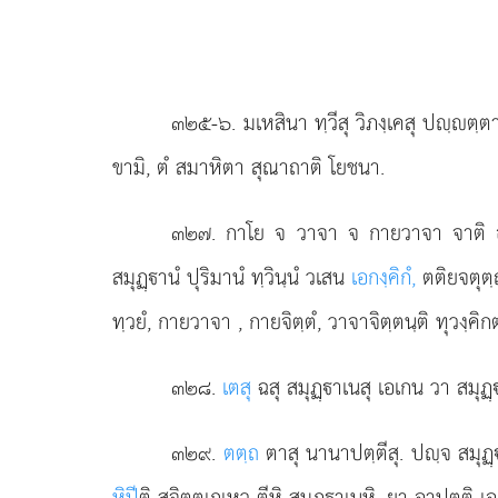
๓๒๕-๖
. มเหสินา
ทฺวีสุ วิภงฺเคสุ ปฺตฺ
ขามิ, ตํ สมาหิตา สุณาถาติ โยชนา.
๓๒๗
. กาโย จ วาจา จ กายวาจา จาติ อจิ
สมุฏฺานํ ปุริมานํ ทฺวินฺนํ วเสน
เอกงฺคิกํ,
ตติยจตุต
ทฺวยํ, กายวาจา
, กายจิตฺตํ, วาจาจิตฺตนฺติ ทุวงฺค
๓๒๘
.
เตสุ
ฉสุ สมุฏฺาเนสุ เอเกน วา สมุฏฺ
๓๒๙
.
ตตฺถ
ตาสุ นานาปตฺตีสุ. ปฺจ สมุฏฺ
หิปี
ติ สจิตฺตเกเหว ตีหิ สมุฏฺาเนหิ, ยา อาปตฺติ 