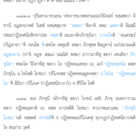
ตพฺพา. อิมาย ปฏิปาฏิยา ตาสํ อตฺถวณฺณนา โหติ –
. ปุริมคาถาทฺวเยน ปทภาชนาคตสามฺวินิจฺฉยํ ทสฺเสตฺวา อิ
๑๘๓๒-๓
ทานิ อฏฺกถาคตํ วิเสสํ ทสฺเสตุมาห
‘‘เอตฺถา’’
ติอาทิ. ตตฺถ
เอตฺถา
ติ อิมสฺมึ
ปมปาฏิเทสนียสิกฺขาปเท.
ตสฺสา
ติ อฺาติกภิกฺขุนิยา.
วากฺยโต
ติ ‘‘อนฺตรฆรํ
ปวิฏฺายา’’ติ วจนโต.
หิ
-สทฺโท เหตุมฺหิ. ยสฺมา ภิกฺขุสฺส ิตฏฺานํ นปฺปมาณนฺติ
อฏฺกถาย
(ปาจิ. อฏฺ. ๕๕๓) วณฺณิตํ, ตสฺมา อารามาทีสุ ตฺวา เทนฺติยา
ภิกฺ
ขุนิยา
หตฺถโต วีถิอาทีสุ ตฺวา โย ปฏิคฺคณฺเหยฺย เจ, เอวํ
ปฏิคฺคณฺหโต
ตสฺส
ภิกฺขุโน น โทโสติ โยชนา. ปริโภคสฺส ปฏิคฺคหณมูลกตฺตา
น โทโส
.
‘‘ปฏิคฺคณฺห
โต’’
ติ อิมินา ปริโภเค ปาฏิเทสนียาภาโว จ ทีปิโต โหติ.
. สเจ ภิกฺขุนี รถิกาทีสุ ตฺวา โภชนํ เทติ, ภิกฺขุ อนฺตราราเม
๑๘๓๔
ตฺวา ปฏิคฺคณฺหาติ เจ, ตสฺส อาปตฺตีติ โยชนา. คาถาพนฺธวเสน
‘‘ภิกฺขุนิ
โภชน’’
นฺติ รสฺสตฺตํ.
อาปตฺตี
ติ จ ปฏิคฺคหณปริโภเคสุ ทุกฺกฏปาฏิเทสนียาปตฺติ
โย สนฺธาย วุตฺตํ.