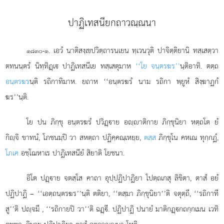
ปาฏิเทสนียกถาวณฺณนา
. เอวํ
นาติสงฺเขปวิตฺถารนเยน ทฺเวนวุติ ปาจิตฺติยานิ ทสฺเสตฺวา
๑๘๓๐-๑
ตทนนฺตรํ นิทฺทิฏฺเ ปาฏิเทสนีเย ทสฺเสตุมาห
‘‘โย จนฺตรฆร’’
นฺติอาทิ. ตตฺถ
อนฺตรฆร
นฺติ รถิกาทิมาห. ยถาห ‘‘อนฺตรฆรํ นาม รถิกา พฺยูหํ สิงฺฆาฏกํ
ฆร’’นฺติ.
โย
ปน ภิกฺขุ อนฺตรฆรํ ปวิฏฺาย อฺาติกาย ภิกฺขุนิยา หตฺถโต ยํ
กิฺจิ ขาทนํ, โภชนมฺปิ วา สหตฺถา ปฏิคฺคณฺเหยฺย,
ตสฺส
ภิกฺขุโน คหเณ ทุกฺกฏํ,
โภเค
อชฺโฌหาเร ปาฏิเทสนียํ สิยาติ โยชนา.
อิโต ปฏฺาย จตสฺโส คาถา อุปฺปฏิปาฏิยา โปตฺถเกสุ ลิขิตา, ตาสํ อยํ
ปฏิปาฏิ – ‘‘เอตฺถนฺตรฆร’’นฺติ ตติยา, ‘‘ตสฺมา ภิกฺขุนิยา’’ติ จตุตฺถี, ‘‘รถิกาที
สู’’ติ ปฺจมี
, ‘‘รถิกายปิ วา’’ติ ฉฏฺี. ปฏิปาฏิ ปนายํ มาติกฏฺกถกฺกเมน เวทิ