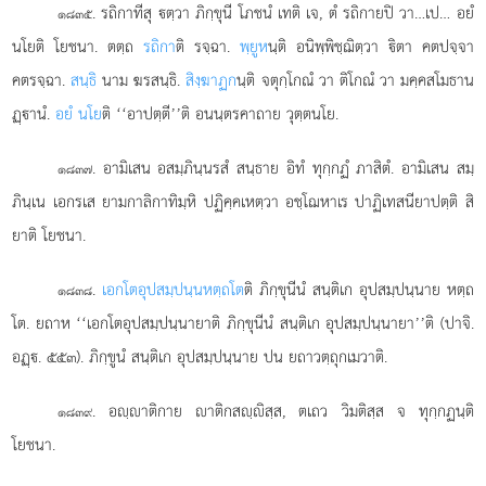
. รถิกาทีสุ ตฺวา ภิกฺขุนี โภชนํ เทติ เจ, ตํ รถิกายปิ วา…เป… อยํ
๑๘๓๕
นโยติ โยชนา. ตตฺถ
รถิกา
ติ รจฺฉา.
พฺยูห
นฺติ อนิพฺพิชฺฌิตฺวา ิตา คตปจฺจา
คตรจฺฉา.
สนฺธิ
นาม ฆรสนฺธิ.
สิงฺฆาฏก
นฺติ จตุกฺโกณํ วา ติโกณํ วา มคฺคสโมธาน
ฏฺานํ.
อยํ นโย
ติ ‘‘อาปตฺตี’’ติ อนนฺตรคาถาย วุตฺตนโย.
. อามิเสน
อสมฺภินฺนรสํ สนฺธาย อิทํ ทุกฺกฏํ ภาสิตํ. อามิเสน สมฺ
๑๘๓๗
ภินฺเน เอกรเส ยามกาลิกาทิมฺหิ ปฏิคฺคเหตฺวา อชฺโฌหาเร ปาฏิเทสนียาปตฺติ สิ
ยาติ โยชนา.
.
เอกโตอุปสมฺปนฺนหตฺถโต
ติ ภิกฺขุนีนํ สนฺติเก อุปสมฺปนฺนาย หตฺถ
๑๘๓๘
โต. ยถาห ‘‘เอกโตอุปสมฺปนฺนายาติ ภิกฺขุนีนํ สนฺติเก อุปสมฺปนฺนายา’’ติ (ปาจิ.
อฏฺ. ๕๕๓). ภิกฺขูนํ สนฺติเก อุปสมฺปนฺนาย ปน ยถาวตฺถุกเมวาติ.
. อฺาติกาย าติกสฺิสฺส, ตเถว วิมติสฺส จ ทุกฺกฏนฺติ
๑๘๓๙
โยชนา.