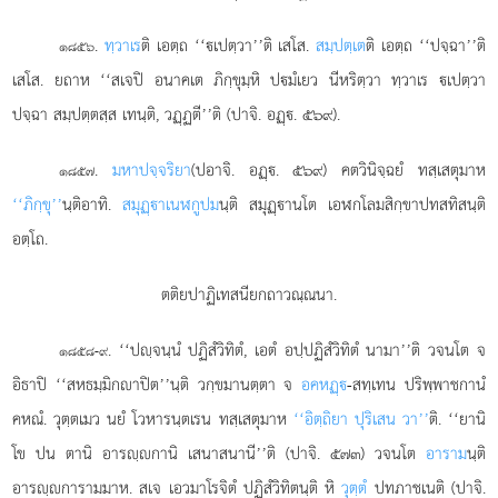
.
ทฺวาเร
ติ เอตฺถ ‘‘เปตฺวา’’ติ เสโส.
สมฺปตฺเต
ติ เอตฺถ ‘‘ปจฺฉา’’ติ
๑๘๕๖
เสโส. ยถาห ‘‘สเจปิ อนาคเต ภิกฺขุมฺหิ ปมํเยว นีหริตฺวา ทฺวาเร เปตฺวา
ปจฺฉา สมฺปตฺตสฺส เทนฺติ, วฏฺฏตี’’ติ (ปาจิ. อฏฺ. ๕๖๙).
.
มหาปจฺจริยา
(ปอาจิ. อฏฺ. ๕๖๙) คตวินิจฺฉยํ ทสฺเสตุมาห
๑๘๕๗
‘‘ภิกฺขุ’’
นฺติอาทิ.
สมุฏฺาเนฬกูปม
นฺติ สมุฏฺานโต เอฬกโลมสิกฺขาปทสทิสนฺติ
อตฺโถ.
ตติยปาฏิเทสนียกถาวณฺณนา.
. ‘‘ปฺจนฺนํ ปฏิสํวิทิตํ, เอตํ อปฺปฏิสํวิทิตํ นามา’’ติ วจนโต จ
๑๘๕๘-๙
อิธาปิ ‘‘สหธมฺมิกาปิต’’นฺติ วกฺขมานตฺตา จ
อคหฏฺ
-สทฺเทน ปริพฺพาชกานํ
คหณํ. วุตฺตเมว
นยํ โวหารนฺตเรน ทสฺเสตุมาห
‘‘อิตฺถิยา ปุริเสน วา’’
ติ. ‘‘ยานิ
โข ปน ตานิ อารฺกานิ เสนาสนานี’’ติ (ปาจิ. ๕๗๓) วจนโต
อาราม
นฺติ
อารฺการามมาห. สเจ เอวมาโรจิตํ ปฏิสํวิทิตนฺติ หิ
วุตฺตํ
ปทภาชเนติ (ปาจิ.