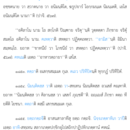
อชฺชตนาย วา สฺวาตนาย
วา อนิมนฺติโต, ฆรูปจารํ โอกฺกมนฺเต นิมนฺเตติ, เอโส
อนิมนฺติโต นามา’’ติ (ปาจิ. ๕๖๗).
‘‘อคิลาโน นาม โย สกฺโกติ ปิณฺฑาย จริตุ’’นฺติ วุตฺตตฺตา ภิกฺขาย จริตุํ
สมตฺโถ อคิลาโน นาม.
คเหตฺวา
ติ สหตฺถา ปฏิคฺคเหตฺวา.
‘‘อามิส’’
นฺติ อิมินา
สมฺพนฺโธ. ยถาห ‘‘ขาทนียํ วา โภชนียํ วา สหตฺถา ปฏิคฺคเหตฺวา’’ติ (ปาจิ.
๕๖๗).
คหเณ
ติ เอตฺถ ‘‘อาหารตฺถายา’’ติ เสโส.
.
ตตฺถา
ติ อเสกฺขสมฺมเต กุเล.
ตเถว ปริทีปิต
นฺติ ทุกฺกฏํ ปริทีปิตํ.
๑๘๕๓
.
นิมนฺติตสฺส วา
ติ เอตฺถ
วา
-สทฺเทน นิมนฺติตสฺส อวเสสํ คณฺหาติ.
๑๘๕๔
ยถาห ‘‘นิมนฺติตสฺส วา คิลานสฺส วา เสสกํ ภุฺชตี’’ติ. อฺเสํ ภิกฺขา ตตฺถ ที
ยตีติ โยชนา.
ตตฺถา
ติ ตสฺมึ เสกฺขสมฺมเต กุเล.
.
ยตฺถ
กตฺถจี
ติ อาสนสาลาทีสุ ยตฺถ กตฺถจิ.
นิจฺจภตฺตาทิเก วาปี
ติ
๑๘๕๕
เอตฺถ
อาทิ
-สทฺเทน สลากภตฺตปกฺขิกอุโปสถิกปาฏิปทิกภตฺตานํ คหณํ.