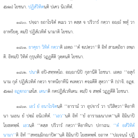
๕๗๓) โยชนา.
ปฏิสํวิทิต
นฺติ ปเคว นิเวทิตํ.
. ปจฺฉา ยถาโรจิตํ ตเมว วา ตสฺส จ ปริวารํ กตฺวา อฺํ พหุํ วา
๑๘๖๐
อาหรียตุ, ตมฺปิ ปฏิสํเวทิตํ นามาติ โยชนา.
.
ยาคุยา วิทิตํ กตฺวา
ติ เอตฺถ ‘‘ตํ เปตฺวา’’ติ อิทํ สามตฺถิยา ลพฺภ
๑๘๖๑
ติ. อิทมฺปิ วิทิตํ กุรุนฺทิยํ วฏฺฏตีติ วุตฺตนฺติ โยชนา.
.
ปนา
ติ
อปิ-สทฺทตฺโถ. อฺานิปิ กุลานีติ โยชนา. เอตฺถ ‘‘อสุกํ
๑๘๖๒
นาม กุลํ ปฏิสํเวทิตํ กตฺวา ขาทนียาทีนิ คเหตฺวา คจฺฉตีติ สุตฺวา’’ติ (ปาจิ. อฏฺ.
๕๗๓)
อฏฺกถา
เสโส.
เตนา
ติ กตปฏิสํเวทิเตน. ตมฺปิ จ สพฺพํ วฏฺฏตีติ โยชนา.
.
เอวํ ยํ อนาโรจิต
นฺติ ‘‘อารามํ วา อุปจารํ วา ปวิสิตฺวา’’ติอาทิ
๑๘๖๓
นา นเยน ยํ ปมํ อนิเวทิตํ.
‘‘เอว’’
นฺติ อิทํ ‘‘ยํ อารามมนาภต’’นฺติ อิมินาปิ
โยเชตพฺพํ.
เอว
นฺติ ‘‘ตสฺส ปริวารํ กตฺวา’’ติอาทินา ปกาเรน.
‘‘ตํ อสํวิทิตํ
นามา’’
ติ อิทํ ‘‘สหธมฺมิกาปิต’’นฺติ อิมินาปิ โยเชตพฺพํ. ยถาห ‘‘ปฺจนฺนํ ปฏิ