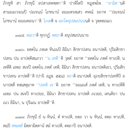
ภิกฺขูหิ สา ภิกฺขุนี อปสาเทตพฺพา’’ติ ปาฬิโตปิ ทฏฺพฺโพ.
‘‘อามิส’’
นฺติ
สามฺวจเนปิ ปฺจนฺนํ โภชนานํ อฺตรสฺเสว คหณํ. ยถาห ‘‘ปฺจนฺนํ
โภชนานํ อฺตเรนา’’ติ.
โภเค
ติ จ
เอกโตอุปสมฺปนฺน
นฺติ จ วุตฺตตฺถเมว.
.
ตเถวา
ติ
ทุกฺกฏํ.
ตตฺถา
ติ อนุปสมฺปนฺนาย.
๑๘๔๕
. อตฺตโน ภตฺเต ทินฺเนปิ อิมินา สิกฺขาปเทน อนาปตฺติ, ปุริมสิกฺขา
๑๘๔๖
ปเทน ปน อาปตฺติสมฺภวา
‘‘น เทตี’’
ติ วุตฺตํ. ยถาห ‘‘อตฺตโน ภตฺตํ ทาเปติ, น
เทตีติ เอตฺถ สเจปิ อตฺตโน ภตฺตํ เทติ, อิมินา สิกฺขาปเทน อนาปตฺติเยว, ปุริมสิกฺ
ขาปเทน อาปตฺตี’’ติ (ปาจิ. อฏฺ. ๕๕๘).
ตถา
ติ อนาปตฺติ. อุภยสิกฺขาปเทหิปิ อ
นาปตฺตึ ทสฺเสตุมาห
‘‘ปเทติ เจ’’
ติ. ยถาห ‘‘อฺเสํ ภตฺตํ เทติ, น ทาเปตีติ
เอตฺถ ปน สเจปิ ทาเปยฺย, อิมินา สิกฺขาปเทน อาปตฺติ ภเวยฺย, เทนฺติยา ปน
เนว อิมินา, น ปุริเมน อาปตฺตี’’ติ.
. ภิกฺขุนี ยํ น ทินฺนํ, ตํ ทาเปติ, ยตฺถ วา น ทินฺนํ, ตตฺถ ทาเปติ,
๑๘๔๗
ตมฺปิ
สพฺเพสํ
มิตฺตามิตฺตานํ สมํ ทาเปติ, ตตฺถาปิ อนาปตฺติ.