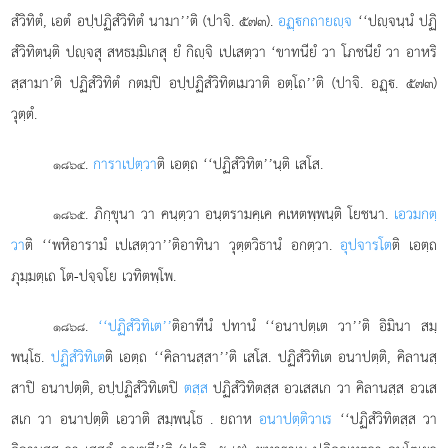
สํวิทิตํ, เอตํ อปฺปฏิสํวิทิตํ นามา’’ติ (ปาจิ. ๕๗๓).
อฏฺกถายฺจ
‘‘ปฺจนฺนํ ปฏิ
สํวิทิตนฺติ ปฺจสุ สหธมฺมิเกสุ ยํ กิฺจิ เปเสตฺวา ‘ขาทนียํ วา โภชนียํ วา อาหริ
สฺสามา’ติ ปฏิสํวิทิตํ กตมฺปิ อปฺปฏิสํวิทิตเมวาติ อตฺโถ’’ติ (ปาจิ. อฏฺ. ๕๗๓)
วุตฺตํ.
.
การาเปตฺวา
ติ เอตฺถ ‘‘ปฏิสํวิทิต’’นฺติ เสโส.
๑๘๖๔
. ภิกฺขุนา วา คนฺตฺวา อนฺตรามคฺเค คเหตพฺพนฺติ โยชนา.
เอวมกตฺ
๑๘๖๕
วา
ติ ‘‘พหิอารามํ เปเสตฺวา’’ติอาทินา วุตฺตวิธานํ อกตฺวา.
อุปจารโต
ติ เอตฺถ
ภุมฺมตฺเถ โต-ปจฺจโย เวทิตพฺโพ.
.
‘‘ปฏิสํวิทิเต’’
ติอาทีนํ
ปทานํ ‘‘อนาปตฺเต วา’’ติ อิมินา สมฺ
๑๘๖๘
พนฺโธ.
ปฏิสํวิทิเต
ติ เอตฺถ ‘‘คิลานสฺสา’’ติ เสโส. ปฏิสํวิทิเต อนาปตฺติ, คิลานสฺ
สาปิ อนาปตฺติ, อปฺปฏิสํวิทิเตปิ
ตสฺส
ปฏิสํวิทิตสฺส อวเสสเก วา คิลานสฺส อวเส
สเก วา อนาปตฺติ เอวาติ สมฺพนฺโธ
. ยถาห
อนาปตฺติวาเร
‘‘ปฏิสํวิทิตสฺส วา