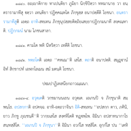
. อฺาติกาย ทาเปนฺติยา ภูมิยา นิกฺขิปิตฺวา ททมานาย วา อนฺ
๑๘๔๐
ตรารามาทีสุ ตฺวา เทนฺติยา ปฏิคฺคณฺหโต ภิกฺขุสฺส อนาปตฺตีติ โยชนา.
อนฺตรา
รามาทีสู
ติ เอตฺถ
อาทิ
-สทฺเทน ภิกฺขุนุปสฺสยติตฺถิยเสยฺยาปฏิกฺกมนาทึ สงฺคณฺหา
ติ.
ปฏิกฺกมนํ
นาม โภชนสาลา.
. คามโต พหิ นีหริตฺวา เทตีติ โยชนา.
๑๘๔๑
.
หตฺถโต
ติ เอตฺถ ‘‘คหเณ’’ติ เสโส.
ตถา
ติ อนาปตฺติ. สมุฏฺานํ
๑๘๔๒
อิทํ สิกฺขาปทํ เอฬกโลเมน สมํ มตนฺติ โยชนา.
ปมปาฏิเทสนียกถาวณฺณนา.
.
อวุตฺเต
ติ วกฺขมานนเยน อวุตฺเต. เอเกนปิ จ ภิกฺขุนาติ สมฺ
๑๘๔๓-๔
พนฺโธ.
อปสกฺกา
ติ อปคจฺฉ. อาทิ-อตฺถวาจินา
อิติ
-สทฺเทน ‘‘อปสกฺก ตาว, ภคินิ,
ยาว ภิกฺขู ภุฺชนฺตี’’ติ วากฺยเสโส สงฺคหิโตติ ทฏฺพฺโพ. อิมินา อปสาทนากาโร
สนฺทสฺสิโต.
‘‘เอเกนปิ จ ภิกฺขุนา’’
ติ อิมินา อวกํโส ทสฺสิโต. อุกฺกํโส ปน ‘‘เตหิ