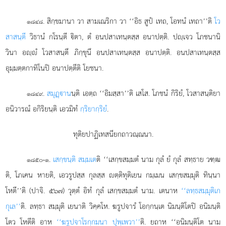
. สิกฺขมานา วา สามเณริกา วา ‘‘อิธ สูปํ เทถ, โอทนํ เทถา’’ติ
โว
๑๘๔๘
สาสนฺตี
วิธานํ กโรนฺตี ิตา, ตํ อนปสาเทนฺตสฺส อนาปตฺติ. ปฺเจว โภชนานิ
วินา อฺํ โวสาสนฺตึ ภิกฺขุนึ อนปสาเทนฺตสฺส อนาปตฺติ. อนปสาเทนฺตสฺส
อุมฺมตฺตกาทิโนปิ อนาปตฺตีติ โยชนา.
.
สมุฏฺาน
นฺติ
เอตฺถ ‘‘อิมสฺสา’’ติ เสโส. โภชนํ กิริยํ, โวสาสนฺติยา
๑๘๔๙
อนิวารณํ อกิริยนฺติ เอวมิทํ
กฺริยากฺริยํ
.
ทุติยปาฏิเทสนียกถาวณฺณนา.
.
เสกฺขนฺติ สมฺมเต
ติ ‘‘เสกฺขสมฺมตํ นาม กุลํ ยํ กุลํ สทฺธาย วฑฺฒ
๑๘๕๐-๑
ติ, โภเคน หายติ, เอวรูปสฺส กุลสฺส ตฺติทุติเยน กมฺเมน เสกฺขสมฺมุติ ทินฺนา
โหตี’’ติ (ปาจิ. ๕๖๗) วุตฺตํ อิทํ กุลํ เสกฺขสมฺมตํ นาม. เตนาห
‘‘ลทฺธสมฺมุติเก
กุเล’’
ติ. ลทฺธา สมฺมุติ เยนาติ วิคฺคโห. ฆรูปจารํ โอกฺกนฺเต นิมนฺติโตปิ อนิมนฺติ
โตว โหตีติ อาห
‘‘ฆรูปจาโรกฺกมนา ปุพฺเพวา’’
ติ. ยถาห ‘‘อนิมนฺติโต นาม