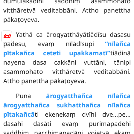
dumūlakādīhi saddhiṃ asammohato
vitthāretvā veditabbāni. Attho panettha
pākaṭoyeva.
Yathā
ca ārogyatthāyātiādīsu dasasu
📜
padesu, evaṃ nīlādīsupi
‘‘nīlañca
pītakañca ceteti upakkamatī’’
tiādinā
nayena dasa cakkāni vuttāni, tānipi
asammohato vitthāretvā veditabbāni.
Attho panettha pākaṭoyeva.
Puna
ārogyatthañca nīlañca
ārogyatthañca sukhatthañca nīlañca
pītakañcā
ti ekenekaṃ dvīhi dve…pe…
dasahi dasāti evaṃ purimapadehi
saddhiṃ pacchimapadāni yojetvā ekaṃ