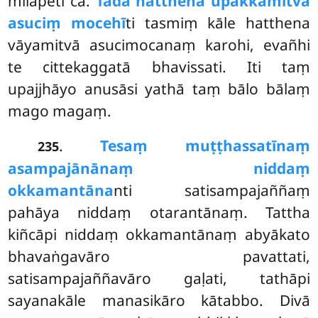
milāpeti ca.
Tadā hatthena upakkamitvā
asuciṃ mocehī
ti tasmiṃ kāle hatthena
vāyamitvā asucimocanaṃ karohi, evañhi
te cittekaggatā bhavissati. Iti taṃ
upajjhāyo anusāsi yathā taṃ bālo bālaṃ
mago magaṃ.
.
Tesaṃ muṭṭhassatīnaṃ
235
asampajānānaṃ niddaṃ
okkamantāna
nti satisampajaññaṃ
pahāya niddaṃ otarantānaṃ. Tattha
kiñcāpi niddaṃ okkamantānaṃ abyākato
bhavaṅgavāro pavattati,
satisampajaññavāro gaḷati, tathāpi
sayanakāle manasikāro kātabbo. Divā