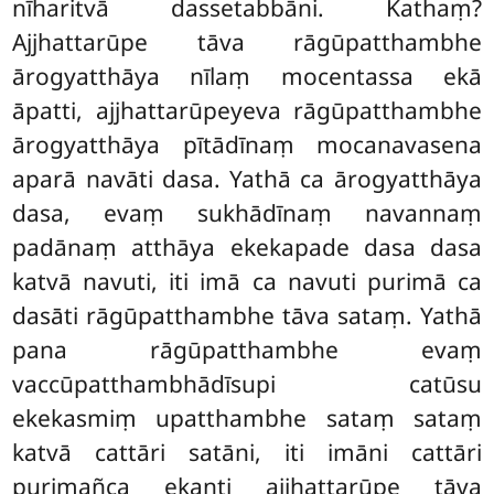
nīharitvā dassetabbāni. Kathaṃ?
Ajjhattarūpe tāva rāgūpatthambhe
ārogyatthāya nīlaṃ mocentassa ekā
āpatti, ajjhattarūpeyeva rāgūpatthambhe
ārogyatthāya pītādīnaṃ mocanavasena
aparā navāti dasa. Yathā ca ārogyatthāya
dasa, evaṃ sukhādīnaṃ navannaṃ
padānaṃ atthāya ekekapade dasa dasa
katvā navuti, iti imā ca navuti purimā ca
dasāti rāgūpatthambhe tāva sataṃ. Yathā
pana rāgūpatthambhe evaṃ
vaccūpatthambhādīsupi catūsu
ekekasmiṃ upatthambhe sataṃ
sataṃ
katvā cattāri satāni, iti imāni cattāri
purimañca ekanti ajjhattarūpe tāva