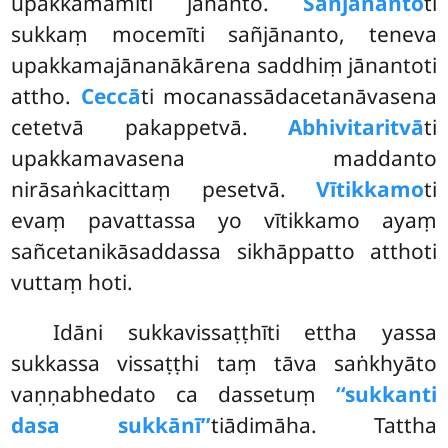
upakkamāmīti jānanto.
Sañjānanto
ti
sukkaṃ mocemīti sañjānanto, teneva
upakkamajānanākārena saddhiṃ jānantoti
attho.
Ceccā
ti mocanassādacetanāvasena
cetetvā pakappetvā.
Abhivitaritvā
ti
upakkamavasena maddanto
nirāsaṅkacittaṃ pesetvā.
Vītikkamo
ti
evaṃ pavattassa yo vītikkamo ayaṃ
sañcetanikāsaddassa sikhāppatto atthoti
vuttaṃ hoti.
Idāni
sukkavissaṭṭhīti ettha yassa
sukkassa vissaṭṭhi taṃ tāva saṅkhyāto
vaṇṇabhedato ca dassetuṃ
‘‘sukkanti
dasa sukkānī’’
tiādimāha. Tattha