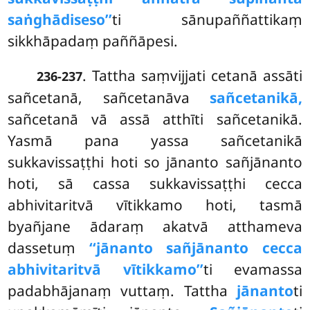
saṅghādiseso’’
ti sānupaññattikaṃ
sikkhāpadaṃ paññāpesi.
. Tattha saṃvijjati cetanā assāti
236-237
sañcetanā, sañcetanāva
sañcetanikā,
sañcetanā vā assā atthīti sañcetanikā.
Yasmā pana yassa sañcetanikā
sukkavissaṭṭhi hoti so jānanto sañjānanto
hoti, sā cassa sukkavissaṭṭhi cecca
abhivitaritvā vītikkamo hoti, tasmā
byañjane ādaraṃ akatvā atthameva
dassetuṃ
‘‘jānanto sañjānanto cecca
abhivitaritvā vītikkamo’’
ti evamassa
padabhājanaṃ vuttaṃ. Tattha
jānanto
ti