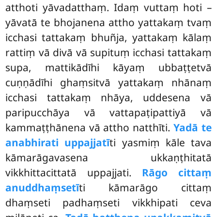
atthoti yāvadatthaṃ. Idaṃ vuttaṃ hoti –
yāvatā te bhojanena attho yattakaṃ tvaṃ
icchasi tattakaṃ bhuñja, yattakaṃ kālaṃ
rattiṃ vā divā vā supituṃ icchasi tattakaṃ
supa, mattikādīhi kāyaṃ ubbaṭṭetvā
cuṇṇādīhi ghaṃsitvā yattakaṃ nhānaṃ
icchasi tattakaṃ nhāya, uddesena vā
paripucchāya vā vattapaṭipattiyā vā
kammaṭṭhānena vā attho natthīti.
Yadā te
anabhirati uppajjatī
ti yasmiṃ kāle tava
kāmarāgavasena ukkaṇṭhitatā
vikkhittacittatā uppajjati.
Rāgo cittaṃ
anuddhaṃsetī
ti kāmarāgo cittaṃ
dhaṃseti padhaṃseti vikkhipati ceva