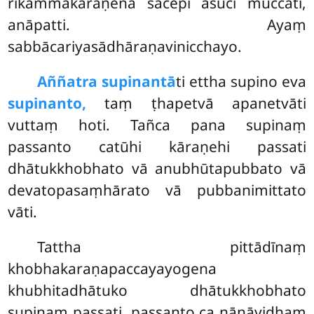
rikammakaraṇena sacepi asuci muccati,
anāpatti. Ayaṃ
sabbācariyasādhāraṇavinicchayo.
Aññatra supinantā
ti ettha supino eva
supinanto,
taṃ ṭhapetvā apanetvāti
vuttaṃ hoti. Tañca pana supinaṃ
passanto catūhi kāraṇehi passati
dhātukkhobhato vā anubhūtapubbato vā
devatopasaṃhārato vā pubbanimittato
vāti.
Tattha pittādīnaṃ
khobhakaraṇapaccayayogena
khubhitadhātuko dhātukkhobhato
supinaṃ passati, passanto ca nānāvidhaṃ