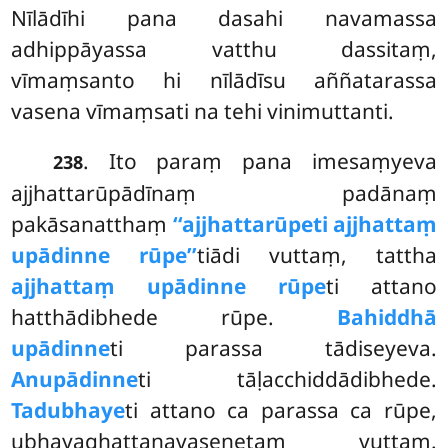
Nīlādīhi pana dasahi navamassa
adhippāyassa vatthu dassitaṃ,
vīmaṃsanto hi nīlādīsu aññatarassa
vasena vīmaṃsati na tehi vinimuttanti.
. Ito paraṃ pana imesaṃyeva
238
ajjhattarūpādīnaṃ padānaṃ
pakāsanatthaṃ
‘‘ajjhattarūpeti ajjhattaṃ
upādinne rūpe’’
tiādi vuttaṃ, tattha
ajjhattaṃ upādinne rūpe
ti attano
hatthādibhede rūpe.
Bahiddhā
upādinne
ti parassa tādiseyeva.
Anupādinne
ti tāḷacchiddādibhede.
Tadubhaye
ti attano ca parassa ca rūpe,
ubhayaghaṭṭanavasenetaṃ vuttaṃ.