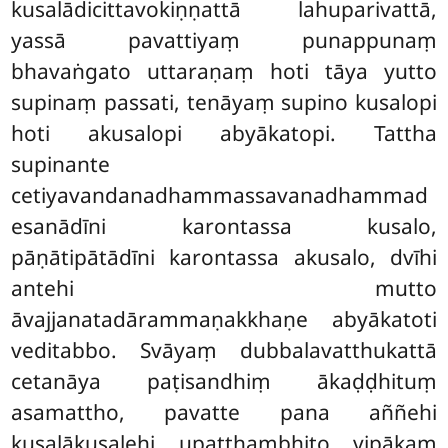
kusalādicittavokiṇṇattā lahuparivattā,
yassā pavattiyaṃ punappunaṃ
bhavaṅgato uttaraṇaṃ hoti tāya yutto
supinaṃ passati, tenāyaṃ supino kusalopi
hoti akusalopi abyākatopi. Tattha
supinante
cetiyavandanadhammassavanadhammad
esanādīni karontassa kusalo,
pāṇātipātādīni karontassa akusalo, dvīhi
antehi mutto
āvajjanatadārammaṇakkhaṇe abyākatoti
veditabbo. Svāyaṃ dubbalavatthukattā
cetanāya paṭisandhiṃ ākaḍḍhituṃ
asamattho, pavatte pana aññehi
kusalākusalehi upatthambhito vipākaṃ