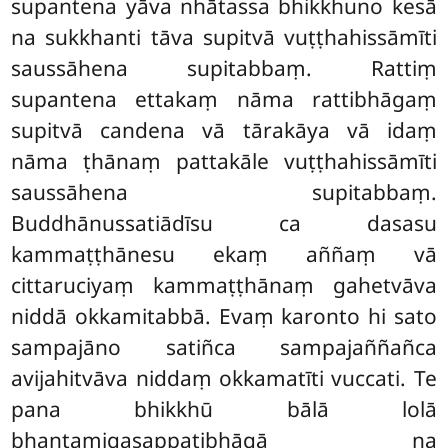
supantena yāva nhātassa
bhikkhuno kesā
na sukkhanti tāva supitvā vuṭṭhahissāmīti
saussāhena supitabbaṃ. Rattiṃ
supantena ettakaṃ nāma rattibhāgaṃ
supitvā candena vā tārakāya vā idaṃ
nāma ṭhānaṃ pattakāle vuṭṭhahissāmīti
saussāhena supitabbaṃ.
Buddhānussatiādīsu ca dasasu
kammaṭṭhānesu ekaṃ aññaṃ vā
cittaruciyaṃ kammaṭṭhānaṃ gahetvāva
niddā okkamitabbā. Evaṃ karonto hi sato
sampajāno satiñca sampajaññañca
avijahitvāva niddaṃ okkamatīti vuccati. Te
pana bhikkhū bālā lolā
bhantamigasappaṭibhāgā na