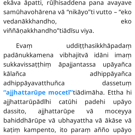
ekāva āpatti, rūḷhisaddena pana avayave
samūhavohārena vā ‘‘nikāyo’’ti vutto – ‘‘eko
vedanākkhandho, eko
viññāṇakkhandho’’tiādīsu viya.
Evaṃ uddiṭṭhasikkhāpadaṃ
padānukkamena vibhajitvā idāni imaṃ
sukkavissaṭṭhiṃ āpajjantassa upāyañca
kālañca adhippāyañca
adhippāyavatthuñca dassetuṃ
‘‘ajjhattarūpe mocetī’’
tiādimāha. Ettha hi
ajjhattarūpādīhi catūhi padehi upāyo
dassito, ajjhattarūpe vā moceyya
bahiddhārūpe vā ubhayattha vā ākāse vā
kaṭiṃ kampento, ito paraṃ añño upāyo