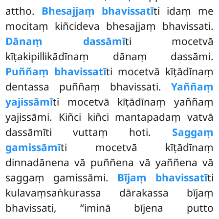
attho.
Bhesajjaṃ bhavissatī
ti
idaṃ me
mocitaṃ kiñcideva bhesajjaṃ bhavissati.
Dānaṃ dassāmī
ti mocetvā
kīṭakipillikādīnaṃ dānaṃ dassāmi.
Puññaṃ bhavissatī
ti mocetvā kīṭādīnaṃ
dentassa puññaṃ bhavissati.
Yaññaṃ
yajissāmī
ti mocetvā kīṭādīnaṃ yaññaṃ
yajissāmi. Kiñci kiñci mantapadaṃ vatvā
dassāmīti vuttaṃ hoti.
Saggaṃ
gamissāmī
ti mocetvā kīṭādīnaṃ
dinnadānena vā puññena vā yaññena vā
saggaṃ gamissāmi.
Bījaṃ bhavissatī
ti
kulavaṃsaṅkurassa dārakassa bījaṃ
bhavissati, ‘‘iminā bījena putto