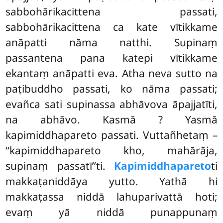
sabbohārikacittena passati,
sabbohārikacittena ca kate vītikkame
anāpatti nāma natthi. Supinaṃ
passantena pana katepi vītikkame
ekantaṃ anāpatti eva. Atha neva sutto na
paṭibuddho passati, ko nāma passati;
evañca sati supinassa abhāvova āpajjatīti,
na abhāvo. Kasmā
? Yasmā
kapimiddhapareto passati. Vuttañhetaṃ –
‘‘kapimiddhapareto kho, mahārāja,
supinaṃ passatī’’ti.
Kapimiddhapareto
ti
makkaṭaniddāya yutto. Yathā hi
makkaṭassa niddā lahuparivattā hoti;
evaṃ yā niddā punappunaṃ