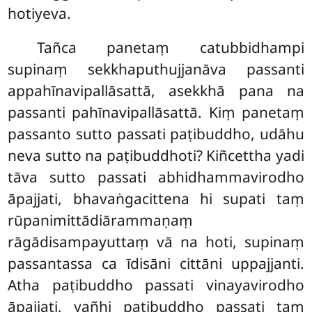
hotiyeva.
Tañca panetaṃ catubbidhampi
supinaṃ sekkhaputhujjanāva passanti
appahīnavipallāsattā, asekkhā pana na
passanti pahīnavipallāsattā. Kiṃ panetaṃ
passanto sutto passati paṭibuddho, udāhu
neva sutto na paṭibuddhoti? Kiñcettha yadi
tāva sutto passati abhidhammavirodho
āpajjati, bhavaṅgacittena hi supati taṃ
rūpanimittādiārammaṇaṃ
rāgādisampayuttaṃ vā na hoti, supinaṃ
passantassa ca īdisāni cittāni uppajjanti.
Atha paṭibuddho passati vinayavirodho
āpajjati, yañhi paṭibuddho passati taṃ