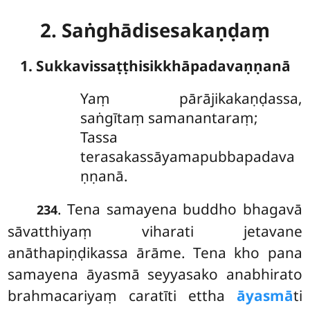
2. Saṅghādisesakaṇḍaṃ
1. Sukkavissaṭṭhisikkhāpadavaṇṇanā
Yaṃ
pārājikakaṇḍassa,
saṅgītaṃ samanantaraṃ;
Tassa
terasakassāyamapubbapadava
ṇṇanā.
. Tena samayena buddho bhagavā
234
sāvatthiyaṃ viharati jetavane
anāthapiṇḍikassa ārāme. Tena kho pana
samayena āyasmā seyyasako anabhirato
brahmacariyaṃ caratīti ettha
āyasmā
ti