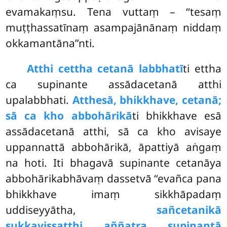
evamakaṃsu. Tena vuttaṃ – ‘‘tesaṃ
muṭṭhassatīnaṃ asampajānānaṃ niddaṃ
okkamantāna’’nti.
Atthi cettha cetanā labbhatī
ti ettha
ca supinante assādacetanā atthi
upalabbhati.
Atthesā, bhikkhave, cetanā;
sā ca kho abbohārikā
ti bhikkhave esā
assādacetanā atthi, sā ca kho avisaye
uppannattā abbohārikā, āpattiyā aṅgaṃ
na hoti. Iti bhagavā supinante cetanāya
abbohārikabhāvaṃ dassetvā ‘‘evañca pana
bhikkhave imaṃ sikkhāpadaṃ
uddiseyyātha,
sañcetanikā
sukkavissaṭṭhi aññatra supinantā