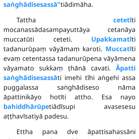
saṅghādisesassā’’
tiādimāha.
Tattha
cetetī
ti
mocanassādasampayuttāya cetanāya
muccatūti ceteti.
Upakkamatī
ti
tadanurūpaṃ vāyāmaṃ karoti.
Muccatī
ti
evaṃ cetentassa tadanurūpena vāyāmena
vāyamato sukkaṃ ṭhānā cavati.
Āpatti
saṅghādisesassā
ti imehi tīhi aṅgehi assa
puggalassa saṅghādiseso nāma
āpattinikāyo hotīti attho. Esa nayo
bahiddhārūpe
tiādīsupi avasesesu
aṭṭhavīsatiyā padesu.
Ettha pana dve āpattisahassāni