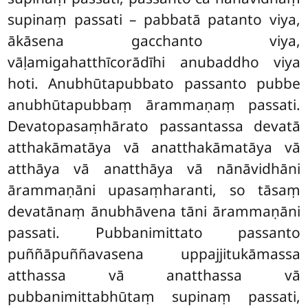
supinaṃ passati – pabbatā patanto viya,
ākāsena gacchanto viya,
vāḷamigahatthīcorādīhi anubaddho viya
hoti. Anubhūtapubbato passanto pubbe
anubhūtapubbaṃ ārammaṇaṃ passati.
Devatopasaṃhārato passantassa devatā
atthakāmatāya vā anatthakāmatāya vā
atthāya vā anatthāya vā nānāvidhāni
ārammaṇāni upasaṃharanti, so tāsaṃ
devatānaṃ ānubhāvena tāni ārammaṇāni
passati. Pubbanimittato passanto
puññāpuññavasena uppajjitukāmassa
atthassa vā anatthassa vā
pubbanimittabhūtaṃ supinaṃ passati,