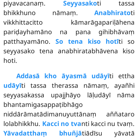
piyavacanaṃ.
Seyyasako
ti tassa
bhikkhuno nāmaṃ.
Anabhirato
ti
vikkhittacitto kāmarāgapariḷāhena
pariḍayhamāno na pana gihibhāvaṃ
patthayamāno.
So tena kiso hotī
ti so
seyyasako tena anabhiratabhāvena kiso
hoti.
Addasā kho āyasmā udāyī
ti ettha
udāyī
ti tassa therassa nāmaṃ, ayañhi
seyyasakassa upajjhāyo lāḷudāyī nāma
bhantamigasappaṭibhāgo
niddārāmatādimanuyuttānaṃ aññataro
lolabhikkhu.
Kacci no tva
nti kacci nu tvaṃ.
Yāvadatthaṃ bhuñjā
tiādīsu yāvatā