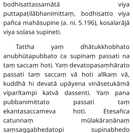
bodhisattassamātā
viya
puttapaṭilābhanimittaṃ, bodhisatto viya
pañca mahāsupine (a. ni. 5.196), kosalarājā
viya soḷasa supineti.
Tattha yaṃ dhātukkhobhato
anubhūtapubbato ca supinaṃ passati na
taṃ saccaṃ hoti. Yaṃ devatopasaṃhārato
passati taṃ saccaṃ vā hoti alīkaṃ vā,
kuddhā hi devatā upāyena vināsetukāmā
viparītampi katvā dassenti. Yaṃ pana
pubbanimittato passati
taṃ
ekantasaccameva hoti. Etesañca
catunnaṃ mūlakāraṇānaṃ
saṃsaggabhedatopi supinabhedo