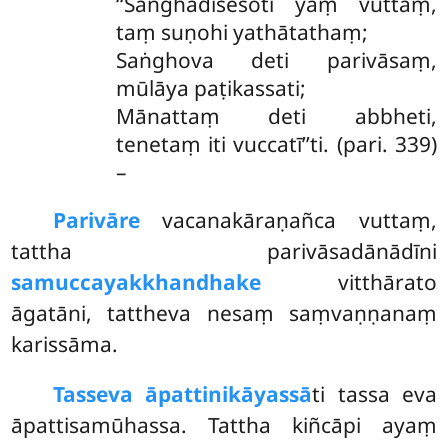
‘‘Saṅghādisesoti yaṃ vuttaṃ,
taṃ suṇohi yathātathaṃ;
Saṅghova deti parivāsaṃ,
mūlāya paṭikassati;
Mānattaṃ deti abbheti,
tenetaṃ iti vuccatī’’ti. (pari. 339)
–
Parivāre
vacanakāraṇañca vuttaṃ,
tattha parivāsadānādīni
samuccayakkhandhake
vitthārato
āgatāni, tattheva nesaṃ saṃvaṇṇanaṃ
karissāma.
Tasseva āpattinikāyassā
ti tassa eva
āpattisamūhassa. Tattha kiñcāpi ayaṃ