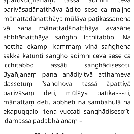
āpattivuṭṭhānaṃ, tassa ādimhi ceva
parivāsadānatthāya ādito sese ca majjhe
mānattadānatthāya mūlāya paṭikassanena
vā saha mānattadānatthāya avasāne
abbhānatthāya saṅgho icchitabbo. Na
hettha ekampi kammaṃ vinā saṅghena
sakkā kātunti saṅgho ādimhi ceva sese ca
icchitabbo assāti saṅghādisesoti.
Byañjanaṃ pana anādiyitvā atthameva
dassetuṃ ‘‘saṅghova tassā āpattiyā
parivāsaṃ deti, mūlāya paṭikassati,
mānattaṃ deti, abbheti na sambahulā na
ekapuggalo, tena vuccati saṅghādiseso’’ti
idamassa padabhājanaṃ –