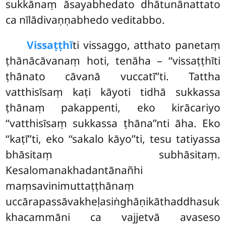
sukkānaṃ āsayabhedato dhātunānattato
ca nīlādivaṇṇabhedo veditabbo.
Vissaṭṭhī
ti vissaggo, atthato panetaṃ
ṭhānācāvanaṃ hoti, tenāha – ‘‘vissaṭṭhīti
ṭhānato
cāvanā
vuccatī’’ti. Tattha
vatthisīsaṃ kaṭi kāyoti tidhā sukkassa
ṭhānaṃ pakappenti, eko kirācariyo
‘‘vatthisīsaṃ sukkassa ṭhāna’’nti āha. Eko
‘‘kaṭī’’ti, eko ‘‘sakalo kāyo’’ti, tesu tatiyassa
bhāsitaṃ subhāsitaṃ.
Kesalomanakhadantānañhi
maṃsavinimuttaṭṭhānaṃ
uccārapassāvakheḷasiṅghāṇikāthaddhasuk
khacammāni ca vajjetvā avaseso