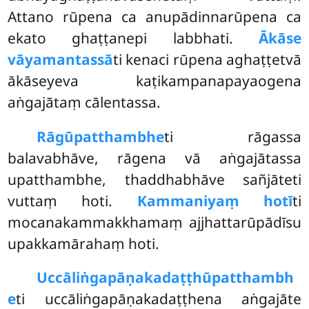
Attano rūpena ca anupādinnarūpena ca
ekato ghaṭṭanepi labbhati.
Ākāse
vāyamantassā
ti kenaci rūpena aghaṭṭetvā
ākāseyeva kaṭikampanapayaogena
aṅgajātaṃ cālentassa.
Rāgūpatthambhe
ti
rāgassa
balavabhāve, rāgena vā aṅgajātassa
upatthambhe, thaddhabhāve sañjāteti
vuttaṃ hoti.
Kammaniyaṃ hotī
ti
mocanakammakkhamaṃ ajjhattarūpādīsu
upakkamārahaṃ hoti.
Uccāliṅgapāṇakadaṭṭhūpatthambh
e
ti uccāliṅgapāṇakadaṭṭhena aṅgajāte