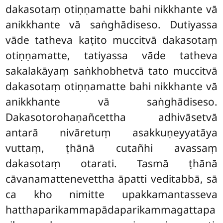
dakasotaṃ otiṇṇamatte bahi nikkhante vā
anikkhante vā saṅghādiseso. Dutiyassa
vāde tatheva kaṭito muccitvā dakasotaṃ
otiṇṇamatte, tatiyassa vāde tatheva
sakalakāyaṃ saṅkhobhetvā tato muccitvā
dakasotaṃ otiṇṇamatte bahi nikkhante vā
anikkhante vā saṅghādiseso.
Dakasotorohaṇañcettha adhivāsetvā
antarā nivāretuṃ asakkuṇeyyatāya
vuttaṃ, ṭhānā cutañhi avassaṃ
dakasotaṃ otarati. Tasmā ṭhānā
cāvanamattenevettha āpatti veditabbā, sā
ca kho nimitte upakkamantasseva
hatthaparikammapādaparikammagattapa