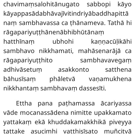
chavimaṃsalohitānugato sabbopi kāyo
kāyappasādabhāvajīvitindriyābaddhapittā
naṃ sambhavassa ca ṭhānameva. Tathā hi
rāgapariyuṭṭhānenābhibhūtānaṃ
hatthīnaṃ ubhohi kaṇṇacūḷikāhi
sambhavo nikkhamati, mahāsenarājā ca
rāgapariyuṭṭhito sambhavavegaṃ
adhivāsetuṃ asakkonto satthena
bāhusīsaṃ phāletvā vaṇamukhena
nikkhantaṃ sambhavaṃ dassesīti.
Ettha pana paṭhamassa ācariyassa
vāde mocanassādena nimitte upakkamato
yattakaṃ ekā khuddakamakkhikā piveyya
tattake asucimhi vatthisīsato muñcitvā