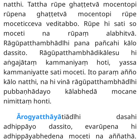
natthi. Tattha rūpe ghaṭṭetvā mocentopi
rūpena ghaṭṭetvā mocentopi rūpe
moceticceva veditabbo. Rūpe hi
sati so
moceti na rūpaṃ alabhitvā.
Rāgūpatthambhādīhi pana pañcahi kālo
dassito. Rāgūpatthambhādikālesu hi
aṅgajātaṃ kammaniyaṃ hoti, yassa
kammaniyatte sati moceti. Ito paraṃ añño
kālo natthi, na hi vinā rāgūpatthambhādīhi
pubbaṇhādayo kālabhedā mocane
nimittaṃ honti.
Ārogyatthāyā
tiādīhi
dasahi
adhippāyo dassito, evarūpena hi
adhippāyabhedena moceti na aññathā.