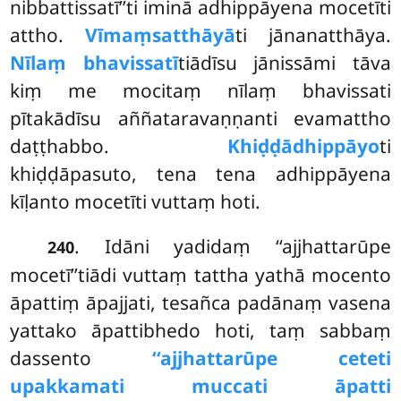
nibbattissatī’’ti iminā adhippāyena mocetīti
attho.
Vīmaṃsatthāyā
ti jānanatthāya.
Nīlaṃ bhavissatī
tiādīsu jānissāmi tāva
kiṃ me mocitaṃ nīlaṃ bhavissati
pītakādīsu aññataravaṇṇanti
evamattho
daṭṭhabbo.
Khiḍḍādhippāyo
ti
khiḍḍāpasuto, tena tena adhippāyena
kīḷanto mocetīti vuttaṃ hoti.
. Idāni yadidaṃ ‘‘ajjhattarūpe
240
mocetī’’tiādi vuttaṃ tattha yathā mocento
āpattiṃ āpajjati, tesañca padānaṃ vasena
yattako āpattibhedo hoti, taṃ sabbaṃ
dassento
‘‘ajjhattarūpe ceteti
upakkamati muccati āpatti