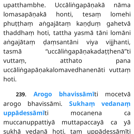
upatthambhe. Uccāliṅgapāṇakā nāma
lomasapāṇakā honti, tesaṃ lomehi
phuṭṭhaṃ aṅgajātaṃ kaṇḍuṃ gahetvā
thaddhaṃ hoti, tattha yasmā tāni lomāni
aṅgajātaṃ ḍaṃsantāni viya vijjhanti,
tasmā ‘‘uccāliṅgapāṇakadaṭṭhenā’’ti
vuttaṃ, atthato pana
uccāliṅgapāṇakalomavedhanenāti vuttaṃ
hoti.
.
Arogo bhavissāmī
ti mocetvā
239
arogo bhavissāmi.
Sukhaṃ vedanaṃ
uppādessāmī
ti mocanena ca
muccanuppattiyā muttapaccayā ca yā
sukhā vedanā hoti, taṃ uppādessāmīti