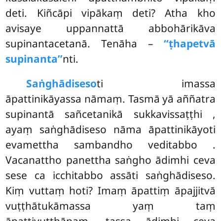
deti. Kiñcāpi vipākaṃ deti? Atha kho
avisaye uppannattā abbohārikāva
supinantacetanā. Tenāha –
‘‘ṭhapetvā
supinanta’’
nti.
Saṅghādiseso
ti imassa
āpattinikāyassa nāmaṃ. Tasmā yā aññatra
supinantā sañcetanikā sukkavissaṭṭhi
,
ayaṃ saṅghādiseso nāma āpattinikāyoti
evamettha sambandho veditabbo
.
Vacanattho panettha saṅgho ādimhi ceva
sese ca icchitabbo assāti saṅghādiseso.
Kiṃ vuttaṃ hoti? Imaṃ āpattiṃ āpajjitvā
vuṭṭhātukāmassa yaṃ taṃ