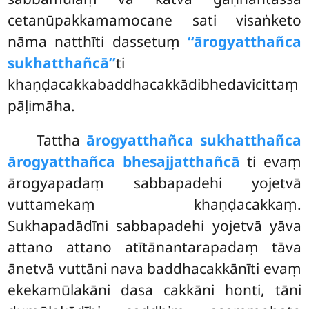
cetanūpakkamamocane sati visaṅketo
nāma natthīti dassetuṃ
‘‘ārogyatthañca
sukhatthañcā’’
ti
khaṇḍacakkabaddhacakkādibhedavicittaṃ
pāḷimāha.
Tattha
ārogyatthañca sukhatthañca
ārogyatthañca bhesajjatthañcā
ti evaṃ
ārogyapadaṃ sabbapadehi yojetvā
vuttamekaṃ khaṇḍacakkaṃ.
Sukhapadādīni sabbapadehi
yojetvā yāva
attano attano atītānantarapadaṃ tāva
ānetvā vuttāni nava baddhacakkānīti evaṃ
ekekamūlakāni dasa cakkāni honti, tāni