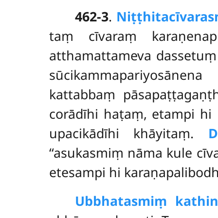
462-3
.
Niṭṭhitacīvaras
taṃ cīvaraṃ karaṇenapi
atthamattameva
dassetuṃ 
sūcikammapariyosānena
kattabbaṃ pāsapaṭṭagaṇṭ
corādīhi haṭaṃ, etampi hi 
upacikādīhi khāyitaṃ.
D
‘‘asukasmiṃ nāma kule
cīv
etesampi hi karaṇapalibodha
Ubbhatasmiṃ kathi