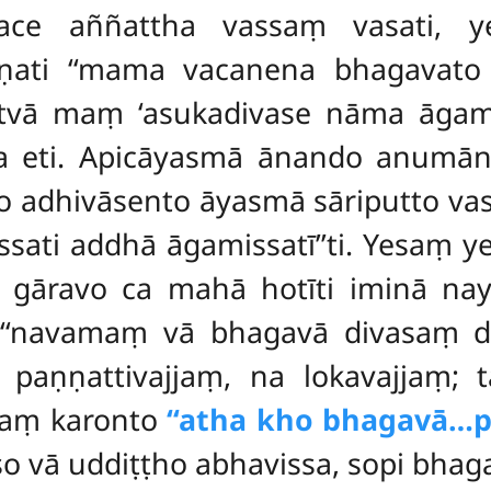
 Sace aññattha vassaṃ vasati, 
ṇati ‘‘mama vacanena bhagavato
vā maṃ ‘asukadivase nāma āgamissa
a eti. Apicāyasmā ānando anumānen
 adhivāsento āyasmā sāriputto vasi
sati addhā āgamissatī’’ti. Yesaṃ 
gāravo ca mahā hotīti iminā nay
– ‘‘navamaṃ vā bhagavā divasaṃ d
paṇṇattivajjaṃ, na lokavajjaṃ;
daṃ karonto
‘‘atha kho bhagavā…p
 vā uddiṭṭho abhavissa, sopi bhag