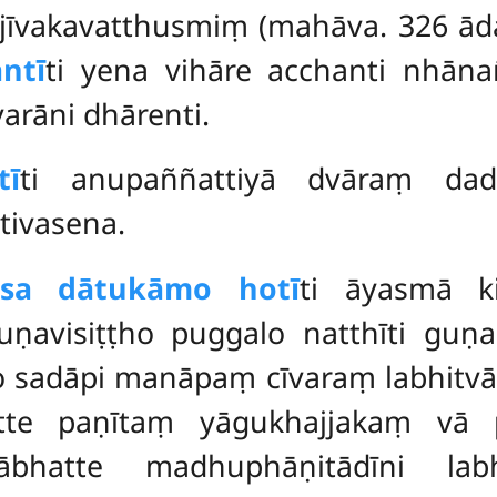
jīvakavatthusmiṃ (mahāva. 326 ā
ntī
ti yena vihāre acchanti nhāna
arāni dhārenti.
tī
ti anupaññattiyā dvāraṃ dad
tivasena.
ssa dātukāmo hotī
ti āyasmā k
uṇavisiṭṭho puggalo natthīti g
o sadāpi manāpaṃ cīvaraṃ labhitvā
atte paṇītaṃ yāgukhajjakaṃ vā 
ābhatte madhuphāṇitādīni labh