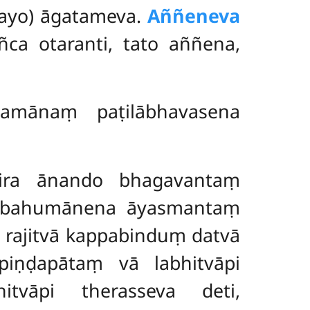
dayo) āgatameva.
Aññeneva
ñca otaranti, tato aññena,
amānaṃ paṭilābhavasena
ira ānando bhagavantaṃ
uṇabahumānena āyasmantaṃ
 rajitvā kappabinduṃ datvā
piṇḍapātaṃ vā labhitvāpi
itvāpi therasseva deti,