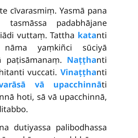
hite cīvarasmiṃ. Yasmā pana
pi tasmāssa padabhājane
iādi vuttaṃ. Tattha
kata
nti
ṃ nāma yaṃkiñci sūciyā
yā paṭisāmanaṃ.
Naṭṭha
nti
hitanti vuccati.
Vinaṭṭha
nti
īvarāsā vā upacchinnā
ti
annā hoti, sā vā upacchinnā,
ditabbo.
na dutiyassa palibodhassa