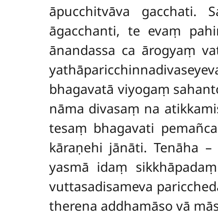
āpucchitvāva gacchati.
āgacchanti, te evaṃ pahi
ānandassa ca ārogyaṃ vat
yathāparicchinnadivaseyev
bhagavatā viyogaṃ sahanto
nāma divasaṃ na atikkamis
tesaṃ bhagavati pemañca 
kāraṇehi jānāti. Tenāha 
yasmā idaṃ sikkhāpadaṃ 
vuttasadisameva paricche
therena addhamāso vā māso