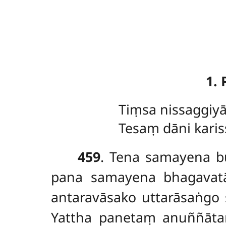
1.
Tiṃsa
nissaggiy
Tesaṃ dāni kari
459
. Tena
samayena bu
pana samayena bhagavatā
antaravāsako uttarāsaṅgo 
Yattha panetaṃ anuññāta