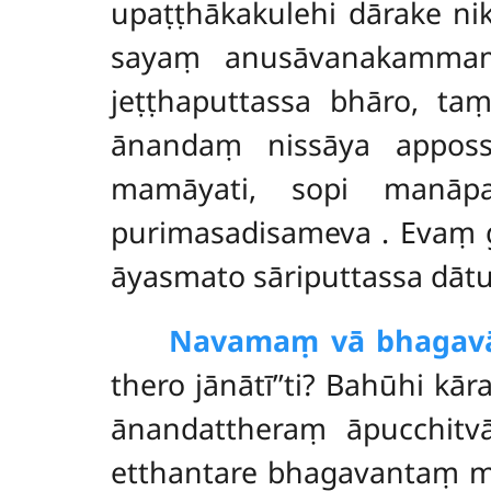
upaṭṭhākakulehi dārake n
sayaṃ anusāvanakammaṃ 
jeṭṭhaputtassa bhāro, t
ānandaṃ nissāya apposs
mamāyati, sopi manāpa
purimasadisameva
. Evaṃ
āyasmato sāriputtassa dātu
Navamaṃ vā bhagav
thero jānātī’’ti? Bahūhi kā
ānandattheraṃ āpucchitv
etthantare bhagavantaṃ mā