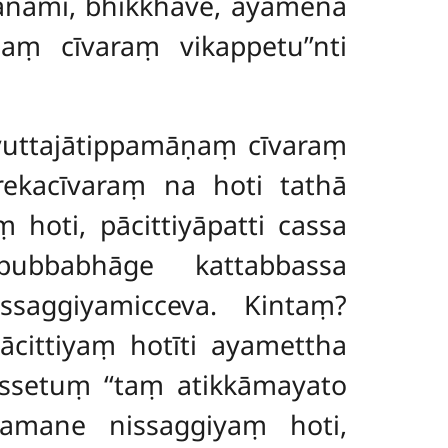
nujānāmi, bhikkhave, āyāmena
aṃ cīvaraṃ vikappetu’’nti
vuttajātippamāṇaṃ cīvaraṃ
rekacīvaraṃ na hoti tathā
hoti, pācittiyāpatti cassa
ubbabhāge kattabbassa
saggiyamicceva. Kintaṃ?
cittiyaṃ hotīti ayamettha
ssetuṃ ‘‘taṃ atikkāmayato
gamane nissaggiyaṃ hoti,