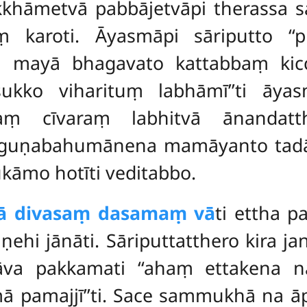
ikkhāmetvā pabbājetvāpi therassa
s
karoti. Āyasmāpi sāriputto ‘‘p
aṃ mayā bhagavato kattabbaṃ ki
ukko viharituṃ labhāmī’’ti āya
ṃ cīvaraṃ labhitvā ānandatth
 guṇabahumānena mamāyanto tadā
kāmo hotīti veditabbo.
ā divasaṃ dasamaṃ vā
ti ettha p
raṇehi jānāti. Sāriputtatthero kir
āva pakkamati ‘‘ahaṃ ettakena n
 pamajjī’’ti. Sace sammukhā na āp