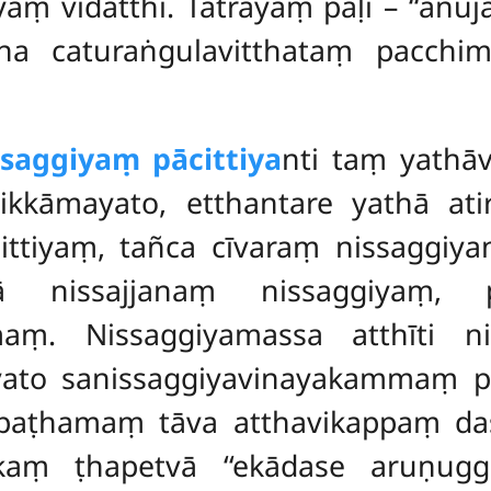
riyaṃ vidatthi. Tatrāyaṃ pāḷi – ‘‘a
a caturaṅgulavitthataṃ pacchim
saggiyaṃ pācittiya
nti taṃ yathā
kāmayato, etthantare yathā ati
ttiyaṃ, tañca cīvaraṃ nissaggiyaṃ 
ā nissajjanaṃ nissaggiyaṃ, p
ṃ. Nissaggiyamassa atthīti nis
yato sanissaggiyavinayakammaṃ pā
paṭhamaṃ tāva atthavikappaṃ da
tikaṃ ṭhapetvā ‘‘ekādase aruṇug