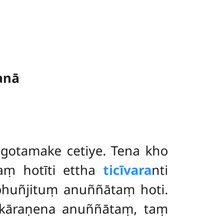
anā
gotamake cetiye. Tena kho
aṃ hotīti ettha
ticīvara
nti
ibhuñjituṃ anuññātaṃ hoti.
 kāraṇena anuññātaṃ, taṃ