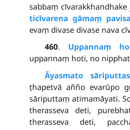
sabbaṃ cīvarakkhandhake 
ticīvarena gāmaṃ pavisa
evaṃ divase divase nava cīv
460
.
Uppannaṃ ho
uppannaṃ hoti, no nipphat
Āyasmato sāriputta
ṭhapetvā añño evarūpo g
sāriputtaṃ atimamāyati. S
therasseva deti, purebh
therasseva deti, pacch