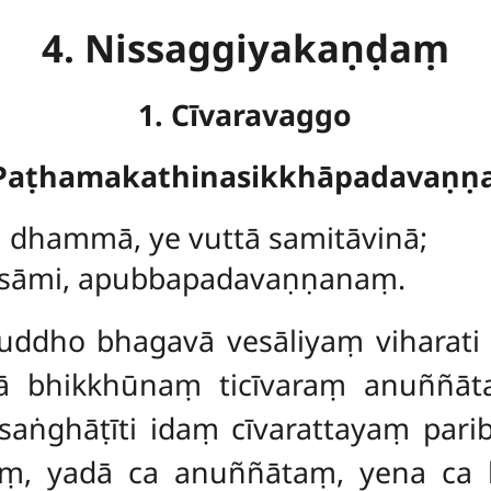
4. Nissaggiyakaṇḍaṃ
1. Cīvaravaggo
 Paṭhamakathinasikkhāpadavaṇṇ
ā dhammā, ye vuttā samitāvinā;
ssāmi, apubbapadavaṇṇanaṃ.
ddho bhagavā vesāliyaṃ viharati 
 bhikkhūnaṃ ticīvaraṃ anuññāt
saṅghāṭīti idaṃ cīvarattayaṃ par
ṃ, yadā ca anuññātaṃ, yena ca