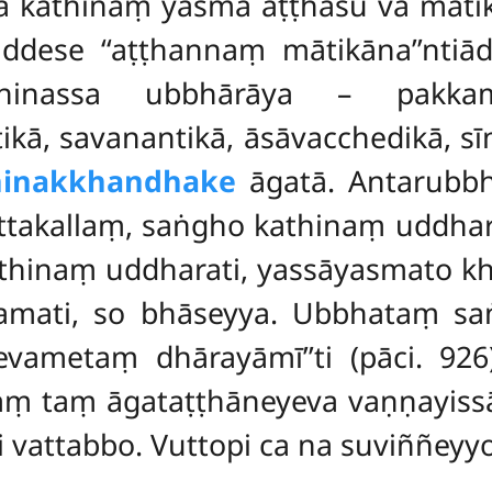
a kathinaṃ yasmā aṭṭhasu vā māti
ddese ‘‘aṭṭhannaṃ mātikāna’’ntiād
hinassa ubbhārāya – pakkaman
kā, savanantikā, āsāvacchedikā, sī
hinakkhandhake
āgatā. Antarubbh
ttakallaṃ, saṅgho kathinaṃ uddhare
thinaṃ uddharati, yassāyasmato kh
amati, so bhāseyya. Ubbhataṃ s
evametaṃ dhārayāmī’’ti (pāci. 92
baṃ taṃ āgataṭṭhāneyeva vaṇṇayis
i vattabbo. Vuttopi ca na suviññeyyo