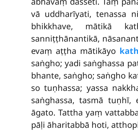
abhāvaṃ dasseti. Taṃ pan
vā uddharīyati, tenassa ni
bhikkhave, mātikā kat
sanniṭṭhānantikā, nāsananti
evaṃ aṭṭha mātikāyo
kat
saṅgho; yadi saṅghassa pa
bhante, saṅgho; saṅgho ka
so tuṇhassa; yassa nakkh
saṅghassa, tasmā tuṇhī, 
āgato. Tattha yaṃ vattab
pāḷi āharitabbā hoti, atthop