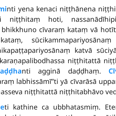
mi
nti yena kenaci niṭṭhānena niṭṭ
 niṭṭhitaṃ hoti, nassanādīhi
bhikkhuno cīvaraṃ kataṃ vā hotīt
 kataṃ, sūcikammapariyosāna
hikapaṭṭapariyosānaṃ katvā sūci
karaṇapalibodhassa niṭṭhitattā niṭṭ
aḍḍha
nti agginā daḍḍhaṃ.
C
araṃ labhissāmī’’ti yā cīvarāsā upp
sseva niṭṭhitattā niṭṭhitabhāvo ve
ne
ti kathine ca ubbhatasmiṃ. Ete