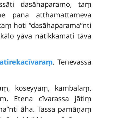
ssāti dasāhaparamo, taṃ
ane
pana atthamattameva
aṃ hoti ‘‘dasāhaparama’’nti
ālo yāva nātikkamati tāva
atirekacīvaraṃ
. Tenevassa
aṃ, koseyyaṃ, kambalaṃ,
. Etena cīvarassa jātiṃ
a’’nti āha. Tassa pamāṇaṃ