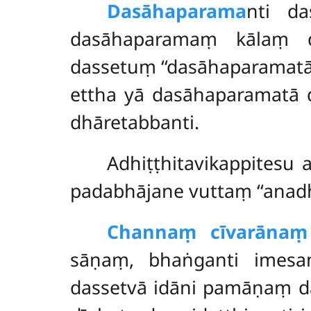
Dasāhaparama
nti d
dasāhaparamaṃ kālaṃ d
dassetuṃ ‘‘dasāhaparamatā 
ettha yā dasāhaparamatā 
dhāretabbanti.
Adhiṭṭhitavikappitesu 
padabhājane vuttaṃ ‘‘anadhi
Channaṃ cīvarānaṃ
sāṇaṃ, bhaṅganti imesa
dassetvā idāni pamāṇaṃ d