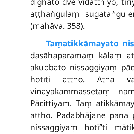
dīghato
dve vidatthiyo, ti
aṭṭhaṅgulaṃ sugataṅgulen
(mahāva. 358).
Taṃ
atikkāmayato nis
dasāhaparamaṃ kālaṃ atik
akubbato nissaggiyaṃ pāci
hotīti attho. Atha v
vinayakammassetaṃ nāma
Pācittiyaṃ. Taṃ atikkāma
attho. Padabhājane pana 
nissaggiyaṃ hotī’’ti mā