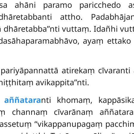
asa ahāni paramo paricchedo a
hāretabbanti attho. Padabhāj
dhāretabba’’nti vuttaṃ. Idañhi vutt
dasāhaparamabhāvo, ayaṃ ettako k
apariyāpannattā atirekaṃ cīvaranti
ṭṭhitaṃ avikappita’’nti.
 aññatara
nti khomaṃ, kappāsik
ṃ channaṃ cīvarānaṃ aññataraṃ
assetuṃ ‘‘vikappanupagaṃ pacchim