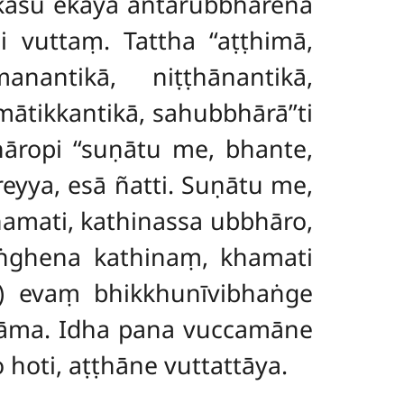
kāsu ekāya antarubbhārena
i vuttaṃ. Tattha ‘‘aṭṭhimā,
antikā, niṭṭhānantikā,
mātikkantikā, sahubbhārā’’ti
āropi ‘‘suṇātu me, bhante,
yya, esā ñatti. Suṇātu me,
amati, kathinassa ubbhāro,
aṅghena kathinaṃ, khamati
6) evaṃ bhikkhunīvibhaṅge
sāma. Idha pana vuccamāne
 hoti, aṭṭhāne vuttattāya.