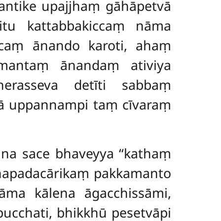
antike upajjhaṃ gāhāpetvā
itu kattabbakiccaṃ nāma
ccaṃ ānando karoti, ahaṃ
smantaṃ ānandaṃ ativiya
erasseva detīti sabbaṃ
 uppannampi taṃ cīvaraṃ
ana sace bhaveyya ‘‘kathaṃ
a janapadacārikaṃ pakkamanto
āma kālena āgacchissāmi,
ucchati, bhikkhū pesetvāpi