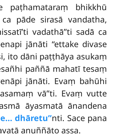
ye paṭhamataraṃ bhikkhū
 ca pāde sirasā vandatha,
tī’ti vadathā’’ti sadā ca
api jānāti ‘‘ettake divase
, ito dāni paṭṭhāya asukaṃ
yesañhi paññā mahatī tesaṃ
enāpi jānāti. Evaṃ bahūhi
asamaṃ vā’’ti. Evaṃ vutte
 tasmā āyasmatā ānandena
e… dhāretu’’
nti. Sace pana
avatā anuññāto assa.