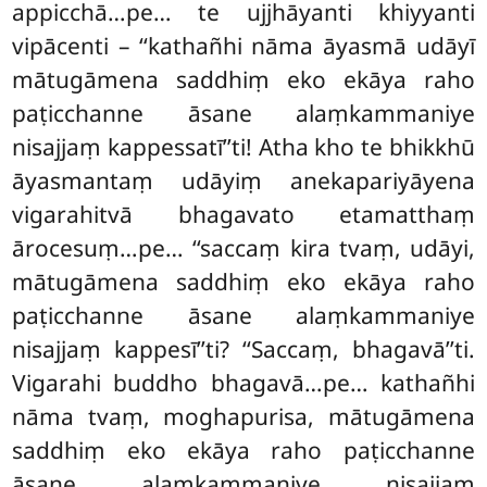
appicchā…pe… te ujjhāyanti khiyyanti
vipācenti – ‘‘kathañhi nāma āyasmā udāyī
mātugāmena saddhiṃ eko ekāya raho
paṭicchanne āsane alaṃkammaniye
nisajjaṃ kappessatī’’ti! Atha kho te bhikkhū
āyasmantaṃ udāyiṃ anekapariyāyena
vigarahitvā bhagavato etamatthaṃ
ārocesuṃ…pe… ‘‘saccaṃ kira tvaṃ, udāyi,
mātugāmena saddhiṃ eko ekāya raho
paṭicchanne āsane alaṃkammaniye
nisajjaṃ kappesī’’ti? ‘‘Saccaṃ, bhagavā’’ti.
Vigarahi buddho bhagavā…pe… kathañhi
nāma tvaṃ, moghapurisa, mātugāmena
saddhiṃ eko ekāya raho paṭicchanne
āsane alaṃkammaniye nisajjaṃ