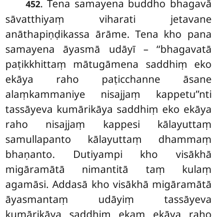
. Tena
samayena buddho bhagavā
452
sāvatthiyaṃ viharati jetavane
anāthapiṇḍikassa ārāme. Tena kho pana
samayena āyasmā udāyī – ‘‘bhagavatā
paṭikkhittaṃ mātugāmena saddhiṃ eko
ekāya raho paṭicchanne āsane
alaṃkammaniye nisajjaṃ kappetu’’nti
tassāyeva kumārikāya
saddhiṃ eko ekāya
raho nisajjaṃ kappesi kālayuttaṃ
samullapanto kālayuttaṃ dhammaṃ
bhaṇanto. Dutiyampi kho visākhā
migāramātā nimantitā taṃ kulaṃ
agamāsi. Addasā kho visākhā migāramātā
āyasmantaṃ udāyiṃ tassāyeva
kumārikāya saddhiṃ ekaṃ ekāya raho