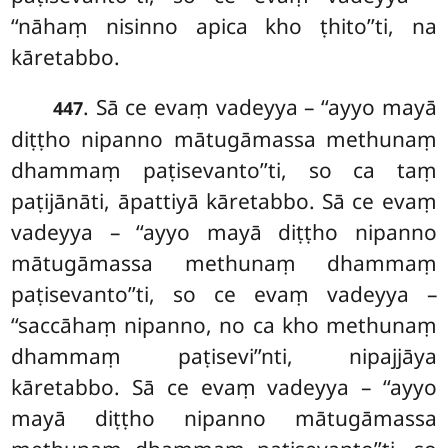
‘‘nāhaṃ nisinno apica kho ṭhito’’ti, na
kāretabbo.
. Sā ce evaṃ vadeyya – ‘‘ayyo mayā
447
diṭṭho nipanno mātugāmassa methunaṃ
dhammaṃ paṭisevanto’’ti, so ca taṃ
paṭijānāti, āpattiyā kāretabbo. Sā ce evaṃ
vadeyya – ‘‘ayyo mayā diṭṭho nipanno
mātugāmassa methunaṃ dhammaṃ
paṭisevanto’’ti, so ce evaṃ vadeyya –
‘‘saccāhaṃ nipanno, no ca kho methunaṃ
dhammaṃ paṭisevi’’nti, nipajjāya
kāretabbo. Sā ce evaṃ vadeyya – ‘‘ayyo
mayā diṭṭho nipanno mātugāmassa