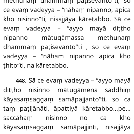
methunaṃ dhammaṃ paṭisevanto’’ti, so
ce evaṃ vadeyya – ‘‘nāhaṃ nipanno, apica
kho nisinno’’ti, nisajjāya kāretabbo. Sā ce
evaṃ vadeyya – ‘‘ayyo mayā diṭṭho
nipanno mātugāmassa methunaṃ
dhammaṃ paṭisevanto’’ti
, so ce evaṃ
vadeyya – ‘‘nāhaṃ nipanno apica kho
ṭhito’’ti, na kāretabbo.
. Sā ce evaṃ vadeyya – ‘‘ayyo mayā
448
diṭṭho nisinno mātugāmena saddhiṃ
kāyasaṃsaggaṃ samāpajjanto’’ti, so ca
taṃ paṭijānāti, āpattiyā kāretabbo…pe…
saccāhaṃ nisinno no ca kho
kāyasaṃsaggaṃ samāpajjinti, nisajjāya