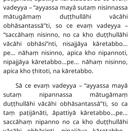
vadeyya – ‘‘ayyassa mayā sutaṃ nisinnassa
mātugāmaṃ duṭṭhullāhi vācāhi
obhāsantassā’’ti, so ce evaṃ vadeyya –
‘‘saccāhaṃ nisinno, no ca kho duṭṭhullāhi
vācāhi obhāsi’’nti, nisajjāya kāretabbo…
pe… nāhaṃ nisinno, apica kho nipannoti,
nipajjāya kāretabbo…pe… nāhaṃ nisinno,
apica kho ṭhitoti, na kāretabbo.
Sā ce evaṃ vadeyya – ‘‘ayyassa mayā
sutaṃ nipannassa mātugāmaṃ
duṭṭhullāhi vācāhi obhāsantassā’’ti, so ca
taṃ paṭijānāti, āpattiyā kāretabbo…pe…
saccāhaṃ nipanno no ca kho duṭṭhullāhi
vācāhi obhāsinti, nipajjāya kāretabbo…