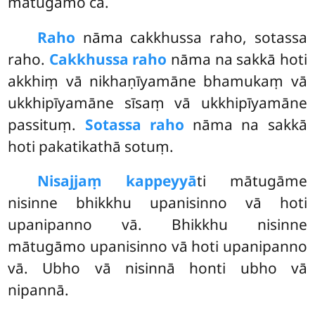
mātugāmo ca.
Raho
nāma cakkhussa raho, sotassa
raho.
Cakkhussa raho
nāma na sakkā hoti
akkhiṃ vā nikhaṇīyamāne bhamukaṃ vā
ukkhipīyamāne sīsaṃ vā ukkhipīyamāne
passituṃ.
Sotassa raho
nāma na sakkā
hoti pakatikathā sotuṃ.
Nisajjaṃ kappeyyā
ti mātugāme
nisinne bhikkhu upanisinno vā hoti
upanipanno vā. Bhikkhu nisinne
mātugāmo upanisinno vā hoti upanipanno
vā. Ubho vā nisinnā honti ubho vā
nipannā.