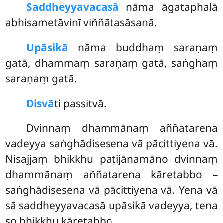
Saddheyyavacasā
nāma āgataphalā
abhisametāvinī viññātasāsanā.
Upāsikā
nāma buddhaṃ saraṇaṃ
gatā, dhammaṃ saraṇaṃ gatā, saṅghaṃ
saraṇaṃ gatā.
Disvā
ti passitvā.
Dvinnaṃ dhammānaṃ aññatarena
vadeyya saṅghādisesena vā pācittiyena vā.
Nisajjaṃ bhikkhu paṭijānamāno dvinnaṃ
dhammānaṃ aññatarena kāretabbo –
saṅghādisesena vā pācittiyena vā. Yena vā
sā saddheyyavacasā upāsikā vadeyya, tena
so bhikkhu kāretabbo.