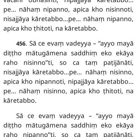
pe… nāhaṃ nipanno, apica kho nisinnoti,
nisajjāya kāretabbo…pe… nāhaṃ nipanno,
apica kho ṭhitoti, na kāretabbo.
. Sā ce evaṃ vadeyya – ‘‘ayyo mayā
456
diṭṭho mātugāmena saddhiṃ eko ekāya
raho nisinno’’ti, so ca taṃ paṭijānāti,
nisajjāya kāretabbo…pe… nāhaṃ nisinno,
apica kho nipannoti, nipajjāya kāretabbo…
pe… nāhaṃ nisinno, apica kho ṭhitoti, na
kāretabbo.
Sā
ce evaṃ vadeyya – ‘‘ayyo mayā
diṭṭho mātugāmena saddhiṃ eko ekāya
raho nipanno’’ti, so ca taṃ paṭijānāti,