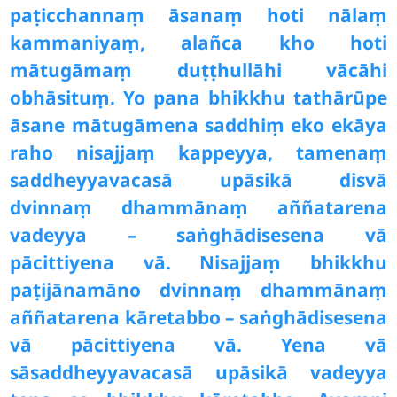
paṭicchannaṃ āsanaṃ hoti nālaṃ
kammaniyaṃ, alañca kho hoti
mātugāmaṃ duṭṭhullāhi vācāhi
obhāsituṃ. Yo pana bhikkhu tathārūpe
āsane mātugāmena saddhiṃ eko ekāya
raho nisajjaṃ kappeyya, tamenaṃ
saddheyyavacasā upāsikā disvā
dvinnaṃ dhammānaṃ aññatarena
vadeyya – saṅghādisesena vā
pācittiyena vā. Nisajjaṃ bhikkhu
paṭijānamāno dvinnaṃ dhammānaṃ
aññatarena kāretabbo – saṅghādisesena
vā pācittiyena vā. Yena vā
sā
saddheyyavacasā upāsikā vadeyya