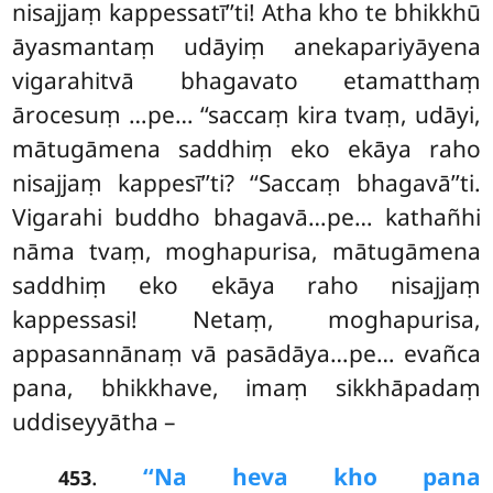
nisajjaṃ kappessatī’’ti! Atha kho te bhikkhū
āyasmantaṃ udāyiṃ anekapariyāyena
vigarahitvā bhagavato etamatthaṃ
ārocesuṃ
…pe… ‘‘saccaṃ kira tvaṃ, udāyi,
mātugāmena saddhiṃ eko ekāya raho
nisajjaṃ kappesī’’ti? ‘‘Saccaṃ bhagavā’’ti.
Vigarahi buddho bhagavā…pe… kathañhi
nāma tvaṃ, moghapurisa, mātugāmena
saddhiṃ eko ekāya raho nisajjaṃ
kappessasi! Netaṃ, moghapurisa,
appasannānaṃ vā pasādāya…pe… evañca
pana, bhikkhave, imaṃ sikkhāpadaṃ
uddiseyyātha –
.
‘‘Na heva kho pana
453