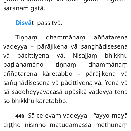
saraṇaṃ gatā.
Disvā
ti passitvā.
Tiṇṇaṃ dhammānaṃ aññatarena
vadeyya – pārājikena vā saṅghādisesena
vā pācittiyena vā. Nisajjaṃ bhikkhu
paṭijānamāno tiṇṇaṃ dhammānaṃ
aññatarena kāretabbo – pārājikena vā
saṅghādisesena vā pācittiyena vā. Yena vā
sā saddheyyavacasā upāsikā vadeyya tena
so bhikkhu kāretabbo.
. Sā
ce evaṃ vadeyya – ‘‘ayyo mayā
446
diṭṭho nisinno mātugāmassa methunaṃ