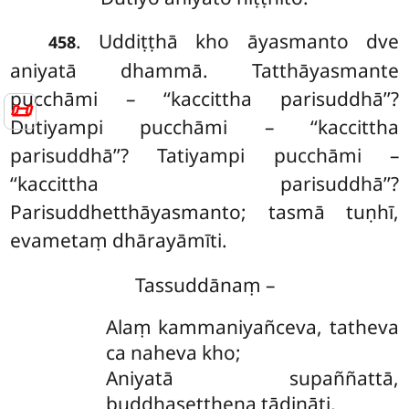
. Uddiṭṭhā
kho āyasmanto dve
458
aniyatā dhammā. Tatthāyasmante
pucchāmi – ‘‘kaccittha parisuddhā’’?
📜
Dutiyampi pucchāmi – ‘‘kaccittha
parisuddhā’’? Tatiyampi pucchāmi –
‘‘kaccittha parisuddhā’’?
Parisuddhetthāyasmanto; tasmā tuṇhī,
evametaṃ dhārayāmīti.
Tassuddānaṃ –
Alaṃ kammaniyañceva, tatheva
ca naheva kho;
Aniyatā supaññattā,
buddhaseṭṭhena tādināti.