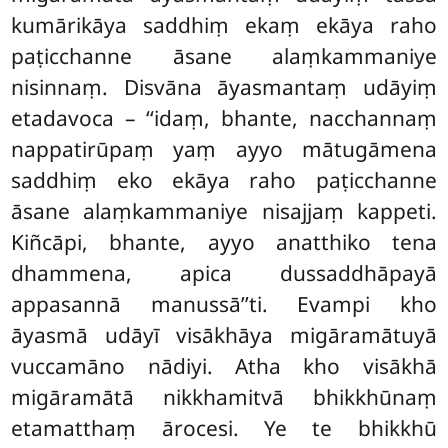
kumārikāya saddhiṃ ekaṃ ekāya raho
paṭicchanne āsane alaṃkammaniye
nisinnaṃ. Disvāna āyasmantaṃ udāyiṃ
etadavoca – ‘‘idaṃ, bhante, nacchannaṃ
nappatirūpaṃ yaṃ ayyo mātugāmena
saddhiṃ eko ekāya raho paṭicchanne
āsane
alaṃkammaniye nisajjaṃ
kappeti.
Kiñcāpi, bhante, ayyo anatthiko tena
dhammena, apica dussaddhāpayā
appasannā manussā’’ti. Evampi kho
āyasmā udāyī visākhāya migāramātuyā
vuccamāno nādiyi. Atha kho visākhā
migāramātā nikkhamitvā bhikkhūnaṃ
etamatthaṃ ārocesi. Ye te bhikkhū