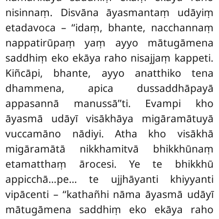
nisinnaṃ. Disvāna āyasmantaṃ udāyiṃ
etadavoca – ‘‘idaṃ, bhante, nacchannaṃ
nappatirūpaṃ yaṃ ayyo mātugāmena
saddhiṃ eko ekāya raho nisajjaṃ kappeti.
Kiñcāpi, bhante, ayyo anatthiko tena
dhammena, apica dussaddhāpayā
appasannā manussā’’ti. Evampi kho
āyasmā udāyī visākhāya migāramātuyā
vuccamāno nādiyi. Atha kho visākhā
migāramātā nikkhamitvā bhikkhūnaṃ
etamatthaṃ ārocesi. Ye te bhikkhū
appicchā…pe… te ujjhāyanti khiyyanti
vipācenti – ‘‘kathañhi nāma āyasmā udāyī
mātugāmena saddhiṃ eko ekāya raho