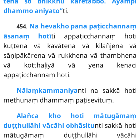
tena so bhikkhu kāretabbo. Ayampi
dhammo aniyato’’
ti.
.
Na heva
kho pana paṭicchannaṃ
454
āsanaṃ hotī
ti appaṭicchannaṃ hoti
kuṭṭena vā kavāṭena vā kilañjena vā
sāṇipākārena vā rukkhena vā thambhena
vā kotthaḷiyā vā yena kenaci
appaṭicchannaṃ hoti.
Nālaṃ
kammaniya
nti na sakkā hoti
methunaṃ dhammaṃ paṭisevituṃ.
Alañca kho hoti mātugāmaṃ
duṭṭhullāhi vācāhi obhāsitu
nti sakkā hoti
mātugāmaṃ duṭṭhullāhi vācāhi