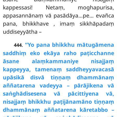
kappessasi! Netaṃ, moghapurisa,
appasannānaṃ vā pasādāya…pe… evañca
pana, bhikkhave
, imaṃ sikkhāpadaṃ
uddiseyyātha –
.
‘‘Yo pana bhikkhu mātugāmena
444
saddhiṃ eko ekāya raho paṭicchanne
āsane alaṃkammaniye nisajjaṃ
kappeyya, tamenaṃ saddheyyavacasā
upāsikā disvā tiṇṇaṃ dhammānaṃ
aññatarena vadeyya – pārājikena vā
saṅghādisesena vā pācittiyena vā,
nisajjaṃ bhikkhu paṭijānamāno tiṇṇaṃ
dhammānaṃ aññatarena kāretabbo –