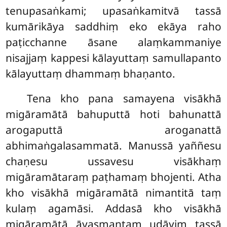
tenupasaṅkami; upasaṅkamitvā tassā
kumārikāya saddhiṃ eko ekāya raho
paṭicchanne āsane alaṃkammaniye
nisajjaṃ kappesi kālayuttaṃ samullapanto
kālayuttaṃ dhammaṃ bhaṇanto.
Tena kho pana samayena visākhā
migāramātā bahuputtā hoti bahunattā
arogaputtā aroganattā
abhimaṅgalasammatā. Manussā
yaññesu
chaṇesu ussavesu visākhaṃ
migāramātaraṃ paṭhamaṃ
bhojenti. Atha
kho visākhā migāramātā nimantitā taṃ
kulaṃ agamāsi. Addasā kho visākhā
migāramātā āyasmantaṃ udāyiṃ tassā