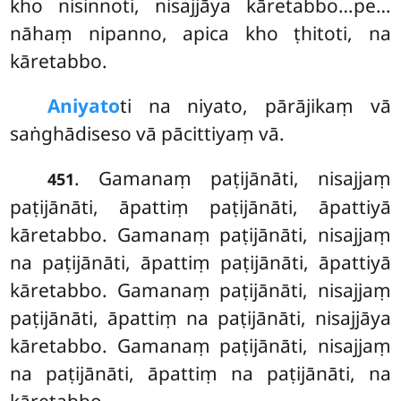
kho nisinnoti, nisajjāya kāretabbo…pe…
nāhaṃ nipanno, apica kho ṭhitoti, na
kāretabbo.
Aniyato
ti
na niyato, pārājikaṃ vā
saṅghādiseso vā pācittiyaṃ vā.
. Gamanaṃ paṭijānāti, nisajjaṃ
451
paṭijānāti, āpattiṃ paṭijānāti, āpattiyā
kāretabbo. Gamanaṃ paṭijānāti, nisajjaṃ
na paṭijānāti, āpattiṃ paṭijānāti, āpattiyā
kāretabbo. Gamanaṃ paṭijānāti, nisajjaṃ
paṭijānāti, āpattiṃ na paṭijānāti, nisajjāya
kāretabbo. Gamanaṃ paṭijānāti, nisajjaṃ
na paṭijānāti, āpattiṃ na paṭijānāti, na