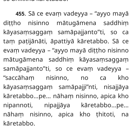
. Sā
ce evaṃ vadeyya – ‘‘ayyo mayā
455
diṭṭho nisinno mātugāmena saddhiṃ
kāyasaṃsaggaṃ samāpajjanto’’ti, so ca
taṃ paṭijānāti, āpattiyā kāretabbo. Sā ce
evaṃ vadeyya – ‘‘ayyo mayā
diṭṭho nisinno
mātugāmena saddhiṃ kāyasaṃsaggaṃ
samāpajjanto’’ti, so ce evaṃ vadeyya –
‘‘saccāhaṃ nisinno, no ca kho
kāyasaṃsaggaṃ samāpajji’’nti, nisajjāya
kāretabbo…pe… nāhaṃ nisinno, apica kho
nipannoti, nipajjāya kāretabbo…pe…
nāhaṃ nisinno, apica kho ṭhitoti, na
kāretabbo.