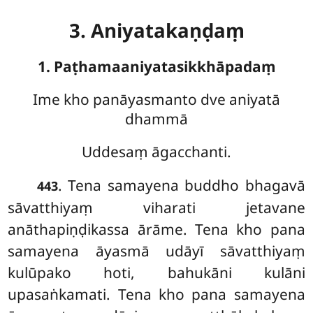
3. Aniyatakaṇḍaṃ
1. Paṭhamaaniyatasikkhāpadaṃ
Ime
kho panāyasmanto dve aniyatā
dhammā
Uddesaṃ āgacchanti.
. Tena
samayena buddho bhagavā
443
sāvatthiyaṃ viharati jetavane
anāthapiṇḍikassa ārāme. Tena kho pana
samayena āyasmā udāyī sāvatthiyaṃ
kulūpako hoti, bahukāni kulāni
upasaṅkamati. Tena kho pana samayena