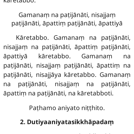
kāretabbo.
Gamanaṃ na paṭijānāti, nisajjaṃ
paṭijānāti, āpattiṃ paṭijānāti, āpattiyā
Kāretabbo. Gamanaṃ na paṭijānāti,
nisajjaṃ na paṭijānāti, āpattiṃ
paṭijānāti,
āpattiyā kāretabbo. Gamanaṃ na
paṭijānāti, nisajjaṃ paṭijānāti, āpattiṃ na
paṭijānāti, nisajjāya kāretabbo. Gamanaṃ
na paṭijānāti, nisajjaṃ na paṭijānāti,
āpattiṃ na paṭijānāti, na kāretabboti.
Paṭhamo aniyato niṭṭhito.
2. Dutiyaaniyatasikkhāpadaṃ