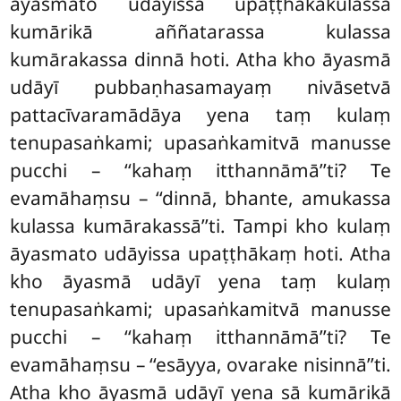
āyasmato udāyissa upaṭṭhākakulassa
kumārikā aññatarassa kulassa
kumārakassa dinnā hoti. Atha kho āyasmā
udāyī pubbaṇhasamayaṃ nivāsetvā
pattacīvaramādāya yena taṃ kulaṃ
tenupasaṅkami; upasaṅkamitvā manusse
pucchi – ‘‘kahaṃ itthannāmā’’ti? Te
evamāhaṃsu – ‘‘dinnā, bhante, amukassa
kulassa kumārakassā’’ti. Tampi kho kulaṃ
āyasmato udāyissa upaṭṭhākaṃ hoti. Atha
kho āyasmā udāyī yena taṃ kulaṃ
tenupasaṅkami; upasaṅkamitvā manusse
pucchi – ‘‘kahaṃ itthannāmā’’ti? Te
evamāhaṃsu – ‘‘esāyya, ovarake nisinnā’’ti.
Atha kho āyasmā udāyī yena sā kumārikā