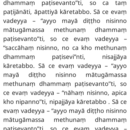
dhammaṃ paṭisevanto’’ti, so ca taṃ
paṭijānāti, āpattiyā kāretabbo. Sā ce evaṃ
vadeyya – ‘‘ayyo mayā diṭṭho nisinno
mātugāmassa methunaṃ dhammaṃ
paṭisevanto’’ti, so ce evaṃ vadeyya –
‘‘saccāhaṃ nisinno, no ca kho methunaṃ
dhammaṃ paṭisevi’’nti, nisajjāya
kāretabbo. Sā ce evaṃ vadeyya – ‘‘ayyo
mayā diṭṭho nisinno
mātugāmassa
methunaṃ dhammaṃ paṭisevanto’’ti, so
ce evaṃ vadeyya – ‘‘nāhaṃ nisinno, apica
kho nipanno’’ti, nipajjāya kāretabbo
. Sā ce
evaṃ vadeyya – ‘‘ayyo mayā diṭṭho nisinno
mātugāmassa methunaṃ dhammaṃ
paṭisevanto’’ti, so ce evaṃ vadeyya –