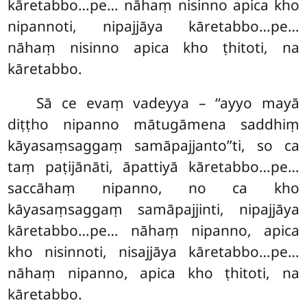
kāretabbo…pe… nāhaṃ nisinno apica kho
nipannoti, nipajjāya
kāretabbo…pe…
nāhaṃ nisinno apica kho ṭhitoti, na
kāretabbo.
Sā ce evaṃ vadeyya – ‘‘ayyo mayā
diṭṭho nipanno mātugāmena saddhiṃ
kāyasaṃsaggaṃ samāpajjanto’’ti, so ca
taṃ paṭijānāti, āpattiyā kāretabbo…pe…
saccāhaṃ nipanno, no ca kho
kāyasaṃsaggaṃ samāpajjinti, nipajjāya
kāretabbo…pe… nāhaṃ nipanno, apica
kho
nisinnoti, nisajjāya kāretabbo…pe…
nāhaṃ nipanno, apica kho ṭhitoti, na
kāretabbo.