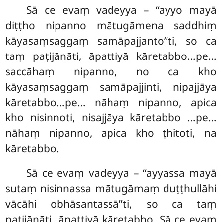
Sā ce evaṃ vadeyya – ‘‘ayyo mayā
diṭṭho nipanno mātugāmena saddhiṃ
kāyasaṃsaggaṃ samāpajjanto’’ti, so ca
taṃ paṭijānāti, āpattiyā kāretabbo…pe…
saccāhaṃ nipanno, no ca kho
kāyasaṃsaggaṃ samāpajjinti, nipajjāya
kāretabbo…pe… nāhaṃ nipanno, apica
kho nisinnoti, nisajjāya kāretabbo
…pe…
nāhaṃ nipanno, apica kho ṭhitoti, na
kāretabbo.
Sā
ce evaṃ vadeyya – ‘‘ayyassa mayā
sutaṃ nisinnassa mātugāmaṃ duṭṭhullāhi
vācāhi obhāsantassā’’ti, so ca taṃ
paṭijānāti, āpattiyā
kāretabbo. Sā ce evaṃ