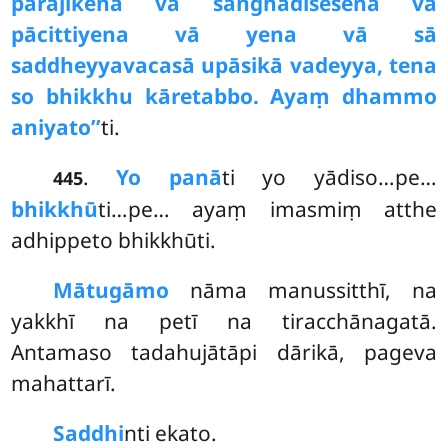
pārājikena vā saṅghādisesena vā
pācittiyena vā yena vā sā
saddheyyavacasā upāsikā vadeyya, tena
so bhikkhu kāretabbo. Ayaṃ dhammo
aniyato’’
ti.
.
Yo panā
ti yo yādiso…pe…
445
bhikkhū
ti…pe… ayaṃ imasmiṃ atthe
adhippeto bhikkhūti.
Mātugāmo
nāma manussitthī, na
yakkhī na petī na tiracchānagatā.
Antamaso tadahujātāpi dārikā, pageva
mahattarī.
Saddhi
nti
ekato.