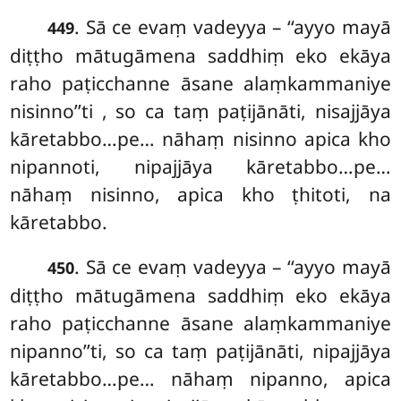
. Sā ce evaṃ vadeyya – ‘‘ayyo mayā
449
diṭṭho mātugāmena saddhiṃ eko ekāya
raho paṭicchanne āsane alaṃkammaniye
nisinno’’ti
, so ca taṃ paṭijānāti, nisajjāya
kāretabbo…pe… nāhaṃ nisinno apica kho
nipannoti, nipajjāya kāretabbo…pe…
nāhaṃ nisinno, apica kho ṭhitoti, na
kāretabbo.
. Sā ce evaṃ vadeyya – ‘‘ayyo mayā
450
diṭṭho mātugāmena saddhiṃ eko ekāya
raho paṭicchanne āsane alaṃkammaniye
nipanno’’ti, so ca taṃ paṭijānāti, nipajjāya
kāretabbo…pe… nāhaṃ nipanno, apica