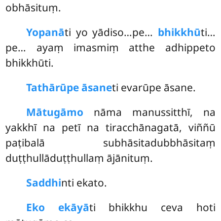
obhāsituṃ.
Yo
panā
ti yo yādiso…pe…
bhikkhū
ti…
pe… ayaṃ imasmiṃ atthe adhippeto
bhikkhūti.
Tathārūpe āsane
ti evarūpe āsane.
Mātugāmo
nāma manussitthī, na
yakkhī na petī na tiracchānagatā, viññū
paṭibalā subhāsitadubbhāsitaṃ
duṭṭhullāduṭṭhullaṃ ājānituṃ.
Saddhi
nti ekato.
Eko ekāyā
ti bhikkhu ceva hoti