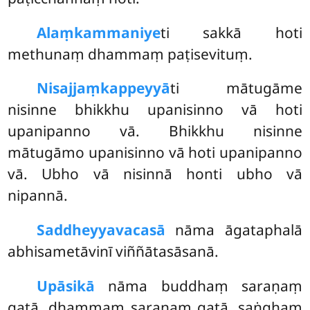
Alaṃkammaniye
ti sakkā hoti
methunaṃ dhammaṃ paṭisevituṃ.
Nisajjaṃ
kappeyyā
ti mātugāme
nisinne bhikkhu upanisinno vā hoti
upanipanno vā. Bhikkhu nisinne
mātugāmo upanisinno vā hoti upanipanno
vā. Ubho vā nisinnā honti ubho vā
nipannā.
Saddheyyavacasā
nāma āgataphalā
abhisametāvinī viññātasāsanā.
Upāsikā
nāma buddhaṃ saraṇaṃ
gatā, dhammaṃ saraṇaṃ gatā, saṅghaṃ