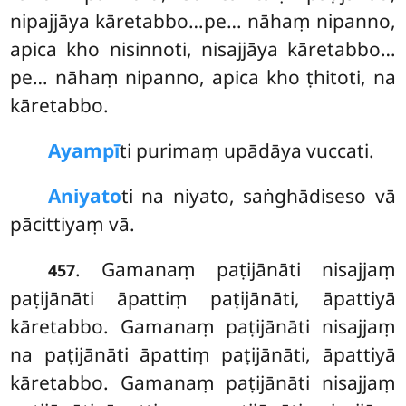
nipajjāya kāretabbo…pe… nāhaṃ nipanno,
apica kho nisinnoti, nisajjāya
kāretabbo…
pe… nāhaṃ nipanno, apica kho ṭhitoti, na
kāretabbo.
Ayampī
ti purimaṃ upādāya vuccati.
Aniyato
ti na niyato, saṅghādiseso vā
pācittiyaṃ vā.
. Gamanaṃ paṭijānāti nisajjaṃ
457
paṭijānāti āpattiṃ paṭijānāti, āpattiyā
kāretabbo. Gamanaṃ paṭijānāti nisajjaṃ
na paṭijānāti āpattiṃ paṭijānāti, āpattiyā
kāretabbo. Gamanaṃ paṭijānāti nisajjaṃ