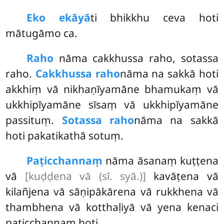
Eko ekāyā
ti bhikkhu ceva hoti
mātugāmo ca.
Raho
nāma cakkhussa raho, sotassa
raho.
Cakkhussa raho
nāma na sakkā hoti
akkhiṃ vā nikhaṇīyamāne bhamukaṃ vā
ukkhipīyamāne sīsaṃ vā ukkhipīyamāne
passituṃ.
Sotassa raho
nāma na sakkā
hoti pakatikathā sotuṃ.
Paṭicchannaṃ
nāma āsanaṃ kuṭṭena
vā
[kuḍḍena vā (sī. syā.)]
kavāṭena vā
kilañjena
vā sāṇipākārena vā rukkhena vā
thambhena vā kotthaḷiyā vā yena kenaci
paṭicchannaṃ hoti.