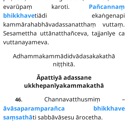
evarūpaṃ karoti.
Pañcannaṃ
bhikkhave
tiādi ekaṅgenapi
kammārahabhāvadassanatthaṃ vuttaṃ.
Sesamettha uttānatthañceva, tajjanīye ca
vuttanayameva.
Adhammakammādidvādasakakathā
niṭṭhitā.
Āpattiyā adassane
ukkhepanīyakammakathā
. Channavatthusmiṃ
–
46
āvāsaparamparañca bhikkhave
saṃsathā
ti sabbāvāsesu ārocetha.