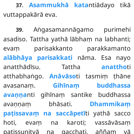
.
Asammukhā kata
ntiādayo tikā
37
vuttappakārā eva.
. Aṅgasamannāgamo purimehi
39
asadiso. Tattha yathā lābhaṃ na labhanti;
evaṃ parisakkanto parakkamanto
alābhāya parisakkati
nāma. Esa nayo
anatthādīsu. Tattha
anattho
ti
atthabhaṅgo.
Anāvāso
ti tasmiṃ ṭhāne
avasanaṃ.
Gihīnaṃ buddhassa
avaṇṇa
nti gihīnaṃ santike buddhassa
avaṇṇaṃ bhāsati.
Dhammikaṃ
paṭissavaṃ na saccāpetī
ti yathā sacco
hoti, evaṃ
na karoti; vassāvāsaṃ
paṭissuṇitvā na gacchati, aññaṃ vā