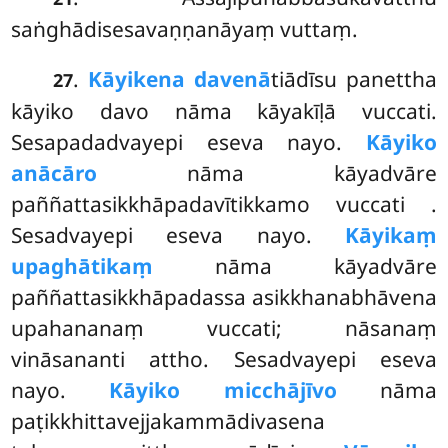
saṅghādisesavaṇṇanāyaṃ vuttaṃ.
.
Kāyikena davenā
tiādīsu panettha
27
kāyiko davo nāma kāyakīḷā vuccati.
Sesapadadvayepi eseva nayo.
Kāyiko
anācāro
nāma kāyadvāre
paññattasikkhāpadavītikkamo vuccati
.
Sesadvayepi eseva nayo.
Kāyikaṃ
upaghātikaṃ
nāma kāyadvāre
paññattasikkhāpadassa asikkhanabhāvena
upahananaṃ vuccati; nāsanaṃ
vināsananti attho. Sesadvayepi
eseva
nayo.
Kāyiko micchājīvo
nāma
paṭikkhittavejjakammādivasena