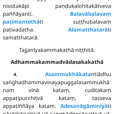
nissitakāpi paṇḍukalohitakātveva
paññāyanti.
Balavābalavaṃ
paṭimantethā
ti suṭṭhubalavaṃ
paṭivadatha.
Alamatthatarā
ti
samatthatarā.
Tajjanīyakammakathā niṭṭhitā.
Adhammakammadvādasakakathā
.
Asammukhā
kata
ntiādīsu
4
saṅghadhammavinayapuggalasammukhā
naṃ vinā kataṃ, cuditakaṃ
appaṭipucchitvā kataṃ, tasseva
appaṭiññāya kataṃ.
Adesanāgāminiyā
ti
pārājikāpattiyā vā saṅghādisesāpattiyā vā.