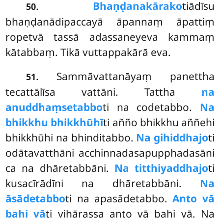
.
Bhaṇḍanakārako
tiādīsu
50
bhaṇḍanādipaccayā āpannaṃ āpattiṃ
ropetvā tassā adassaneyeva kammaṃ
kātabbaṃ. Tikā vuttappakārā eva.
. Sammāvattanāyaṃ panettha
51
tecattālīsa vattāni. Tattha
na
anuddhaṃsetabbo
ti na codetabbo.
Na
bhikkhu bhikkhūhī
ti añño bhikkhu aññehi
bhikkhūhi na bhinditabbo.
Na gihiddhajo
ti
odātavatthāni acchinnadasapupphadasāni
ca na dhāretabbāni.
Na titthiyaddhajo
ti
kusacīrādīni na dhāretabbāni.
Na
āsādetabbo
ti na apasādetabbo.
Anto vā
bahi vā
ti vihārassa anto vā bahi vā. Na