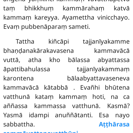
taṃ bhikkhuṃ kammārahaṃ katvā
kammaṃ kareyya. Ayamettha vinicchayo.
Evaṃ pubbenāparaṃ sameti.
Tattha kiñcāpi tajjanīyakamme
bhaṇḍanakārakavasena kammavācā
vuttā, atha kho bālassa abyattassa
āpattibahulassa tajjanīyakammaṃ
karontena bālaabyattavaseneva
kammavācā kātabbā
. Evañhi bhūtena
vatthunā kataṃ kammaṃ hoti, na ca
aññassa kammassa vatthunā. Kasmā?
Yasmā idampi anuññātanti. Esa nayo
sabbattha.
Aṭṭhārasa