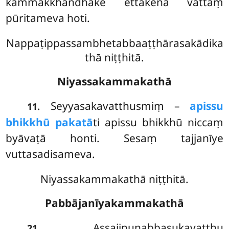
kammakkhandhake ettakena vattaṃ
pūritameva hoti.
Nappaṭippassambhetabbaaṭṭhārasakādika
thā niṭṭhitā.
Niyassakammakathā
. Seyyasakavatthusmiṃ –
apissu
11
bhikkhū pakatā
ti apissu bhikkhū niccaṃ
byāvaṭā honti. Sesaṃ tajjanīye
vuttasadisameva.
Niyassakammakathā niṭṭhitā.
Pabbājanīyakammakathā
. Assajipunabbasukavatthu
21