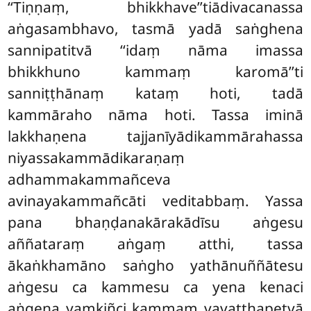
‘‘Tiṇṇaṃ, bhikkhave’’tiādivacanassa
aṅgasambhavo, tasmā yadā saṅghena
sannipatitvā ‘‘idaṃ nāma imassa
bhikkhuno kammaṃ karomā’’ti
sanniṭṭhānaṃ kataṃ hoti, tadā
kammāraho nāma hoti. Tassa iminā
lakkhaṇena tajjanīyādikammārahassa
niyassakammādikaraṇaṃ
adhammakammañceva
avinayakammañcāti veditabbaṃ. Yassa
pana bhaṇḍanakārakādīsu aṅgesu
aññataraṃ aṅgaṃ atthi, tassa
ākaṅkhamāno saṅgho yathānuññātesu
aṅgesu ca kammesu ca yena kenaci
aṅgena yaṃkiñci kammaṃ vavatthapetvā