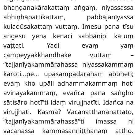
bhaṇḍanakārakattaṃ aṅgaṃ, niyassassa
abhiṇhāpattikattaṃ, pabbājanīyassa
kuladūsakattaṃ vuttaṃ. Imesu pana tīsu
aṅgesu yena kenaci sabbānipi kātuṃ
vaṭṭati. Yadi evaṃ yaṃ
campeyyakkhandhake vuttaṃ –
‘‘tajjanīyakammārahassa niyassakammaṃ
karoti…pe… upasampadārahaṃ abbheti;
evaṃ kho upāli adhammakammaṃ hoti
avinayakammaṃ, evañca pana saṅgho
sātisāro hotī’’ti idaṃ virujjhatīti. Idañca na
virujjhati. Kasmā? Vacanatthanānattato,
‘‘tajjanīyakammārahassā’’ti imassa hi
vacanassa kammasanniṭṭhānaṃ attho.