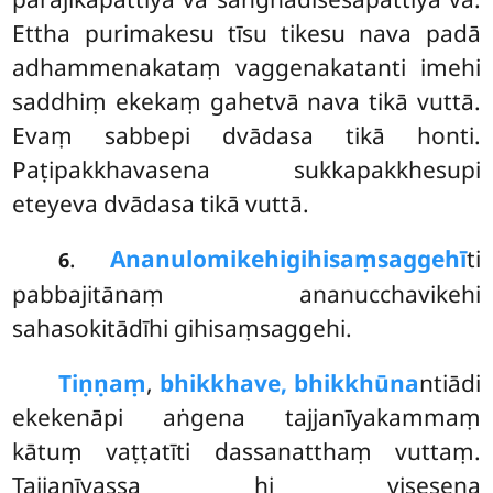
Ettha purimakesu tīsu tikesu nava padā
adhammenakataṃ vaggenakatanti imehi
saddhiṃ ekekaṃ gahetvā nava tikā vuttā.
Evaṃ sabbepi dvādasa tikā honti.
Paṭipakkhavasena sukkapakkhesupi
eteyeva dvādasa tikā vuttā.
.
Ananulomikehi
gihisaṃsaggehī
ti
6
pabbajitānaṃ ananucchavikehi
sahasokitādīhi gihisaṃsaggehi.
Tiṇṇaṃ
,
bhikkhave, bhikkhūna
ntiādi
ekekenāpi aṅgena tajjanīyakammaṃ
kātuṃ vaṭṭatīti dassanatthaṃ vuttaṃ.
Tajjanīyassa hi visesena