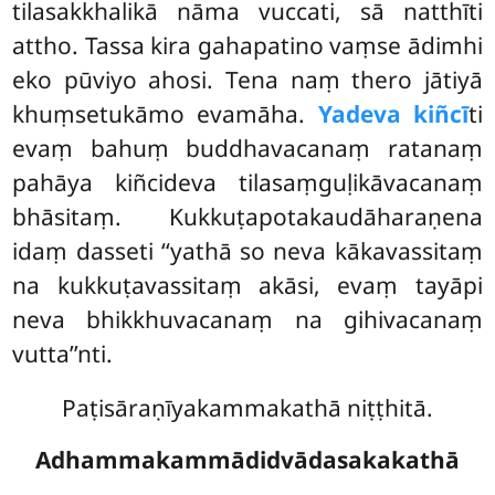
tilasakkhalikā nāma vuccati, sā natthīti
attho. Tassa kira gahapatino
vaṃse ādimhi
eko pūviyo ahosi. Tena naṃ thero jātiyā
khuṃsetukāmo evamāha.
Yadeva kiñcī
ti
evaṃ bahuṃ buddhavacanaṃ ratanaṃ
pahāya kiñcideva tilasaṃguḷikāvacanaṃ
bhāsitaṃ. Kukkuṭapotakaudāharaṇena
idaṃ dasseti ‘‘yathā so neva kākavassitaṃ
na kukkuṭavassitaṃ akāsi, evaṃ tayāpi
neva bhikkhuvacanaṃ na gihivacanaṃ
vutta’’nti.
Paṭisāraṇīyakammakathā niṭṭhitā.
Adhammakammādidvādasakakathā