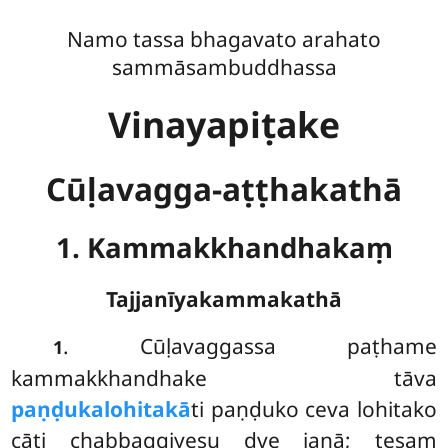
Namo tassa bhagavato arahato
sammāsambuddhassa
Vinayapiṭake
Cūḷavagga-aṭṭhakathā
1. Kammakkhandhakaṃ
Tajjanīyakammakathā
. Cūḷavaggassa
paṭhame
1
kammakkhandhake tāva
paṇḍukalohitakā
ti paṇḍuko ceva lohitako
cāti chabbaggiyesu dve janā; tesaṃ