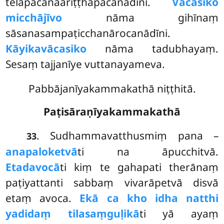
telapacanaariṭṭhapacanādīni.
Vācasiko
micchājīvo
nāma gihīnaṃ
sāsanasampaṭicchanārocanādīni.
Kāyikavācasiko
nāma tadubhayaṃ.
Sesaṃ tajjanīye vuttanayameva.
Pabbājanīyakammakathā niṭṭhitā.
Paṭisāraṇīyakammakathā
. Sudhammavatthusmiṃ pana –
33
anapaloketvā
ti na āpucchitvā.
Etadavocā
ti kiṃ te gahapati therānaṃ
paṭiyattanti sabbaṃ vivarāpetvā disvā
etaṃ avoca.
Ekā ca kho idha natthi
yadidaṃ tilasaṃguḷikā
ti yā ayaṃ