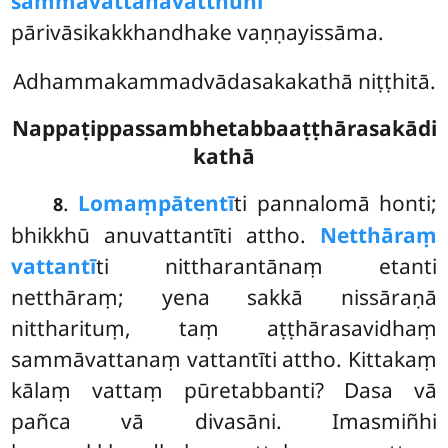
sammāvattanavatthūni
pārivāsikakkhandhake vaṇṇayissāma.
Adhammakammadvādasakakathā niṭṭhitā.
Nappaṭippassambhetabbaaṭṭhārasakādi
kathā
.
Lomaṃ
pātentī
ti pannalomā honti;
8
bhikkhū anuvattantīti attho.
Netthāraṃ
vattantī
ti nittharantānaṃ etanti
netthāraṃ; yena sakkā nissāraṇā
nittharituṃ, taṃ aṭṭhārasavidhaṃ
sammāvattanaṃ vattantīti attho. Kittakaṃ
kālaṃ vattaṃ pūretabbanti? Dasa vā
pañca vā divasāni. Imasmiñhi