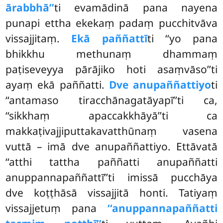
ārabbhā’’
ti evamādinā pana nayena
punapi ettha ekekaṃ padaṃ pucchitvāva
vissajjitaṃ.
Ekā paññattī
ti ‘‘yo pana
bhikkhu methunaṃ dhammaṃ
paṭiseveyya pārājiko hoti asaṃvāso’’ti
ayaṃ ekā paññatti.
Dve anupaññattiyo
ti
‘‘antamaso tiracchānagatāyapī’’ti ca,
‘‘sikkhaṃ apaccakkhāyā’’ti ca
makkaṭivajjiputtakavatthūnaṃ vasena
vuttā – imā dve anupaññattiyo. Ettāvatā
‘‘atthi tattha paññatti anupaññatti
anuppannapaññattī’’ti imissā pucchāya
dve koṭṭhāsā vissajjitā honti. Tatiyaṃ
vissajjetuṃ pana
‘‘anuppannapaññatti