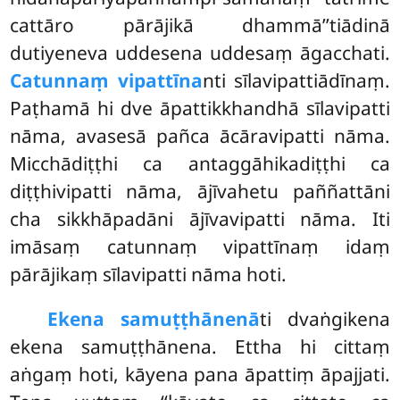
cattāro
pārājikā dhammā’’tiādinā
dutiyeneva uddesena uddesaṃ āgacchati.
Catunnaṃ vipattīna
nti sīlavipattiādīnaṃ.
Paṭhamā hi dve āpattikkhandhā sīlavipatti
nāma, avasesā pañca ācāravipatti nāma.
Micchādiṭṭhi ca antaggāhikadiṭṭhi ca
diṭṭhivipatti nāma, ājīvahetu paññattāni
cha sikkhāpadāni ājīvavipatti nāma. Iti
imāsaṃ catunnaṃ vipattīnaṃ idaṃ
pārājikaṃ sīlavipatti nāma hoti.
Ekena samuṭṭhānenā
ti dvaṅgikena
ekena samuṭṭhānena. Ettha hi cittaṃ
aṅgaṃ hoti, kāyena pana āpattiṃ āpajjati.