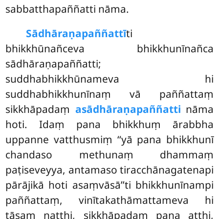
sabbatthapaññatti nāma.
Sādhāraṇapaññattī
ti
bhikkhūnañceva bhikkhunīnañca
sādhāraṇapaññatti;
suddhabhikkhūnameva hi
suddhabhikkhunīnaṃ vā paññattaṃ
sikkhāpadaṃ
asādhāraṇapaññatti
nāma
hoti. Idaṃ pana bhikkhuṃ ārabbha
uppanne vatthusmiṃ ‘‘yā pana bhikkhunī
chandaso methunaṃ dhammaṃ
paṭiseveyya, antamaso tiracchānagatenapi
pārājikā hoti asaṃvāsā’’ti bhikkhunīnampi
paññattaṃ, vinītakathāmattameva hi
tāsaṃ natthi, sikkhāpadaṃ pana atthi,