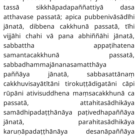
tassā sikkhāpadapaññattiyā dasa
atthavase passatā; apica pubbenivāsādīhi
jānatā, dibbena cakkhunā passatā, tīhi
vijjāhi chahi vā pana abhiññāhi jānatā,
sabbattha appaṭihatena
samantacakkhunā passatā,
sabbadhammajānanasamatthāya
paññāya jānatā, sabbasattānaṃ
cakkhuvisayātītāni tirokuṭṭādigatāni cāpi
rūpāni ativisuddhena maṃsacakkhunā ca
passatā, attahitasādhikāya
samādhipadaṭṭhānāya paṭivedhapaññāya
jānatā, parahitasādhikāya
karuṇāpadaṭṭhānāya
desanāpaññāya