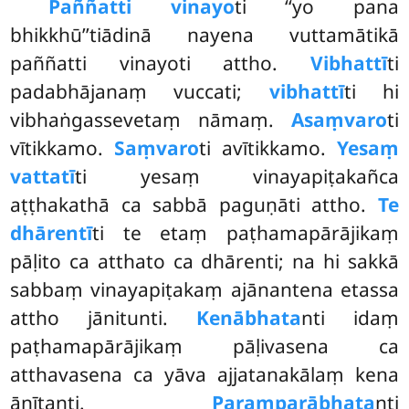
Paññatti vinayo
ti ‘‘yo pana
bhikkhū’’tiādinā nayena vuttamātikā
paññatti vinayoti attho.
Vibhattī
ti
padabhājanaṃ vuccati;
vibhattī
ti hi
vibhaṅgassevetaṃ nāmaṃ.
Asaṃvaro
ti
vītikkamo.
Saṃvaro
ti avītikkamo.
Yesaṃ
vattatī
ti yesaṃ vinayapiṭakañca
aṭṭhakathā ca sabbā paguṇāti attho.
Te
dhārentī
ti te etaṃ paṭhamapārājikaṃ
pāḷito ca atthato ca dhārenti; na hi sakkā
sabbaṃ vinayapiṭakaṃ ajānantena etassa
attho jānitunti.
Kenābhata
nti idaṃ
paṭhamapārājikaṃ pāḷivasena ca
atthavasena ca yāva ajjatanakālaṃ kena
ānītanti.
Paramparābhata
nti