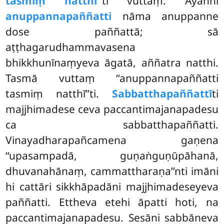
tasmiṃ natthī’’
ti vuttaṃ. Ayañhi
anuppannapaññatti
nāma anuppanne
dose paññattā; sā
aṭṭhagarudhammavasena
bhikkhunīnaṃyeva āgatā, aññatra natthi.
Tasmā vuttaṃ ‘‘anuppannapaññatti
tasmiṃ natthī’’ti.
Sabbatthapaññattī
ti
majjhimadese ceva paccantimajanapadesu
ca sabbatthapaññatti.
Vinayadharapañcamena gaṇena
‘‘upasampadā, guṇaṅguṇūpāhanā,
dhuvanahānaṃ, cammattharaṇa’’nti imāni
hi cattāri sikkhāpadāni majjhimadeseyeva
paññatti. Ettheva etehi āpatti hoti, na
paccantimajanapadesu. Sesāni sabbāneva