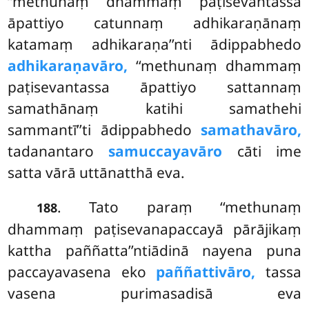
‘‘methunaṃ dhammaṃ paṭisevantassa
āpattiyo catunnaṃ adhikaraṇānaṃ
katamaṃ adhikaraṇa’’nti ādippabhedo
adhikaraṇavāro,
‘‘methunaṃ dhammaṃ
paṭisevantassa āpattiyo sattannaṃ
samathānaṃ katihi samathehi
sammantī’’ti ādippabhedo
samathavāro,
tadanantaro
samuccayavāro
cāti ime
satta vārā uttānatthā eva.
. Tato paraṃ ‘‘methunaṃ
188
dhammaṃ paṭisevanapaccayā pārājikaṃ
kattha paññatta’’ntiādinā nayena puna
paccayavasena eko
paññattivāro,
tassa
vasena purimasadisā eva