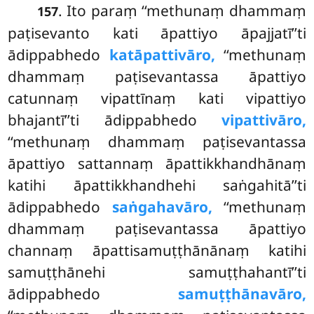
. Ito paraṃ ‘‘methunaṃ dhammaṃ
157
paṭisevanto kati āpattiyo āpajjatī’’ti
ādippabhedo
katāpattivāro,
‘‘methunaṃ
dhammaṃ paṭisevantassa āpattiyo
catunnaṃ vipattīnaṃ kati vipattiyo
bhajantī’’ti ādippabhedo
vipattivāro,
‘‘methunaṃ dhammaṃ paṭisevantassa
āpattiyo sattannaṃ āpattikkhandhānaṃ
katihi āpattikkhandhehi saṅgahitā’’ti
ādippabhedo
saṅgahavāro,
‘‘methunaṃ
dhammaṃ paṭisevantassa āpattiyo
channaṃ āpattisamuṭṭhānānaṃ katihi
samuṭṭhānehi samuṭṭhahantī’’ti
ādippabhedo
samuṭṭhānavāro,