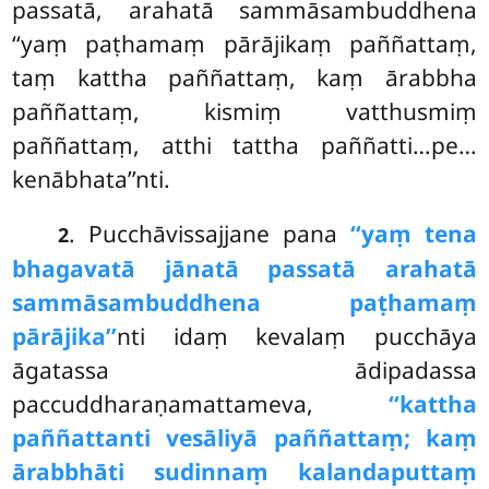
passatā, arahatā sammāsambuddhena
‘‘yaṃ paṭhamaṃ pārājikaṃ paññattaṃ,
taṃ kattha paññattaṃ, kaṃ ārabbha
paññattaṃ, kismiṃ vatthusmiṃ
paññattaṃ, atthi tattha paññatti…pe…
kenābhata’’nti.
. Pucchāvissajjane
pana
‘‘yaṃ tena
2
bhagavatā jānatā passatā arahatā
sammāsambuddhena paṭhamaṃ
pārājika’’
nti idaṃ kevalaṃ pucchāya
āgatassa ādipadassa
paccuddharaṇamattameva,
‘‘kattha
paññattanti vesāliyā paññattaṃ; kaṃ
ārabbhāti sudinnaṃ kalandaputtaṃ