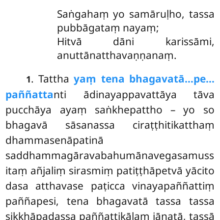
Saṅgahaṃ yo samāruḷho, tassa
pubbāgataṃ nayaṃ;
Hitvā dāni karissāmi,
anuttānatthavaṇṇanaṃ.
. Tattha
yaṃ tena bhagavatā…pe…
1
paññatta
nti ādinayappavattāya tāva
pucchāya ayaṃ saṅkhepattho – yo so
bhagavā sāsanassa ciraṭṭhitikatthaṃ
dhammasenāpatinā
saddhammagāravabahumānavegasamuss
itaṃ añjaliṃ sirasmiṃ patiṭṭhāpetvā yācito
dasa atthavase paṭicca vinayapaññattiṃ
paññapesi, tena bhagavatā tassa tassa
sikkhāpadassa paññattikālaṃ jānatā, tassā