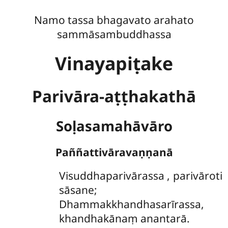
Namo tassa bhagavato arahato
sammāsambuddhassa
Vinayapiṭake
Parivāra-aṭṭhakathā
Soḷasamahāvāro
Paññattivāravaṇṇanā
Visuddhaparivārassa
, parivāroti
sāsane;
Dhammakkhandhasarīrassa,
khandhakānaṃ anantarā.