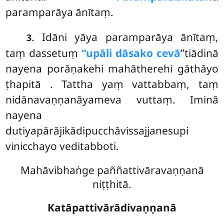
paramparāya ānītaṃ.
. Idāni yāya paramparāya ānītaṃ,
3
taṃ dassetuṃ
‘‘upāli dāsako cevā
’’tiādinā
nayena porāṇakehi mahātherehi gāthāyo
ṭhapitā
. Tattha yaṃ vattabbaṃ, taṃ
nidānavaṇṇanāyameva vuttaṃ. Iminā
nayena
dutiyapārājikādipucchāvissajjanesupi
vinicchayo veditabboti.
Mahāvibhaṅge paññattivāravaṇṇanā
niṭṭhitā.
Katāpattivārādivaṇṇanā