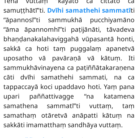
Tena vuttaṃ ‘‘kāyato ca cittato ca
samuṭṭhātī’’ti.
Dvīhi samathehi sammatī
ti
‘‘āpannosī’’ti sammukhā pucchiyamāno
‘‘āma āpannomhī’’ti paṭijānāti, tāvadeva
bhaṇḍanakalahaviggahā vūpasantā honti,
sakkā ca hoti taṃ puggalaṃ apanetvā
uposatho vā pavāraṇā vā kātuṃ. Iti
sammukhāvinayena ca paṭiññātakaraṇena
cāti dvīhi samathehi sammati, na ca
tappaccayā koci upaddavo hoti. Yaṃ pana
upari paññattivagge ‘‘na katamena
samathena sammatī’’ti vuttaṃ, taṃ
samathaṃ otāretvā anāpatti kātuṃ na
sakkāti imamatthaṃ sandhāya vuttaṃ.