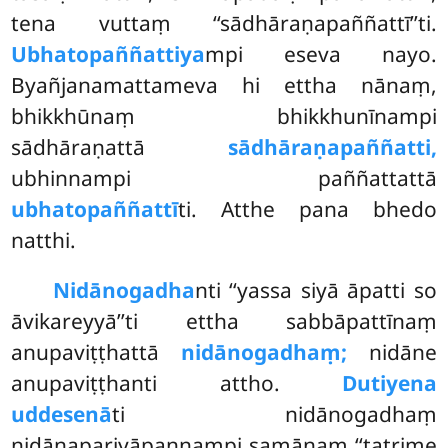
tena vuttaṃ ‘‘sādhāraṇapaññattī’’ti.
Ubhatopaññattiya
mpi eseva nayo.
Byañjanamattameva hi ettha nānaṃ,
bhikkhūnaṃ bhikkhunīnampi
sādhāraṇattā
sādhāraṇapaññatti,
ubhinnampi paññattattā
ubhatopaññattī
ti. Atthe pana bhedo
natthi.
Nidānogadha
nti ‘‘yassa siyā āpatti so
āvikareyyā’’ti ettha sabbāpattīnaṃ
anupaviṭṭhattā
nidānogadhaṃ;
nidāne
anupaviṭṭhanti attho.
Dutiyena
uddesenā
ti nidānogadhaṃ
nidānapariyāpannampi samānaṃ ‘‘tatrime