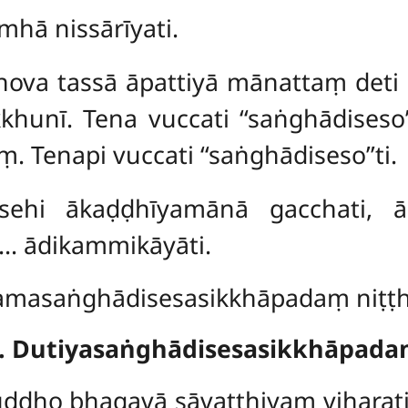
mhā nissārīyati.
hova tassā āpattiyā mānattaṃ deti 
unī. Tena vuccati ‘‘saṅghādiseso’’
enapi vuccati ‘‘saṅghādiseso’’ti.
sehi ākaḍḍhīyamānā gacchati, ā
… ādikammikāyāti.
amasaṅghādisesasikkhāpadaṃ niṭṭh
. Dutiyasaṅghādisesasikkhāpad
dho bhagavā sāvatthiyaṃ viharati