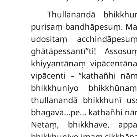
Thullanandā bhikkh
purisaṃ bandhāpesuṃ. Ma
udositaṃ acchindāpesu
ghātāpessantī’’ti! Ass
khiyyantānaṃ vipācentāna
vipācenti – ‘‘kathañhi nām
bhikkhuniyo bhikkhūna
thullanandā bhikkhunī uss
bhagavā…pe… kathañhi nāma
Netaṃ, bhikkhave, app
bhikkhuniyo imaṃ sikkhāp