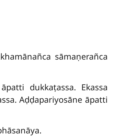
kkhamānañca sāmaṇerañca
 āpatti dukkaṭassa. Ekassa
yassa. Aḍḍapariyosāne āpatti
ubhāsanāya.