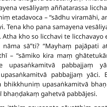
ena vesāliyaṃ aññatarassa licchavis
hiṃ etadavoca – ‘‘sādhu viramāhi, an
i. Tena kho pana samayena vesāliya
 Atha kho so licchavi te licchavayo
Kā nāma sā’’ti? ‘‘Mayhaṃ pajāpati at
ā itthī – ‘‘sāmiko kira maṃ ghātetu
ye upasaṅkamitvā pabbajjaṃ yā
upasaṅkamitvā pabbajjaṃ yāci. 
ṃ bhikkhuniṃ upasaṅkamitvā bhaṇ
nī bhaṇḍakaṃ gahetvā pabbājesi.