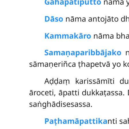
Gahapatiputto
nāma ye
Dāso
nāma antojāto dh
Kammakāro
nāma bha
Samaṇaparibbājako
n
sāmaṇeriñca ṭhapetvā yo k
Aḍḍaṃ
karissāmīti d
āroceti, āpatti dukkaṭassa.
saṅghādisesassa.
Paṭhamāpattika
nti s