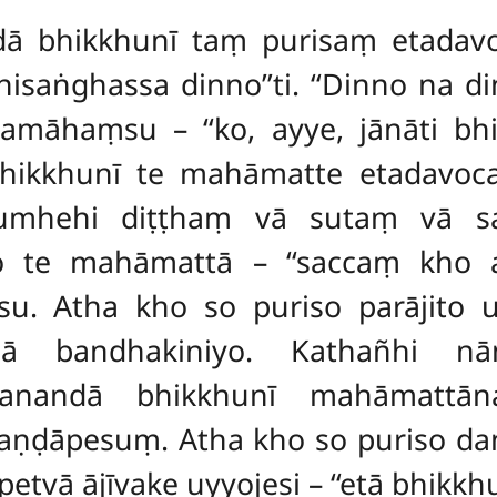
dā bhikkhunī taṃ purisaṃ etadavo
saṅghassa dinno’’ti. ‘‘Dinno na di
māhaṃsu – ‘‘ko, ayye, jānāti bhik
bhikkhunī te mahāmatte etadavo
mhehi diṭṭhaṃ vā sutaṃ vā sa
 te mahāmattā – ‘‘saccaṃ kho a
. Atha kho so puriso parājito ujj
ḍā bandhakiniyo. Kathañhi 
hullanandā bhikkhunī mahāmatt
ṇḍāpesuṃ. Atha kho so puriso da
etvā ājīvake uyyojesi – ‘‘etā bhikkhu