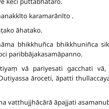
 keci puttabhātaro.
anakkīto karamarānīto
.
ṭako āhatako.
āma bhikkhuñca bhikkhuniñca si
oci paribbājakasamāpanno.
utiyaṃ vā pariyesati gacchati vā,
 Dutiyassa āroceti, āpatti thullacca
aha vatthujjhācārā āpajjati asaman