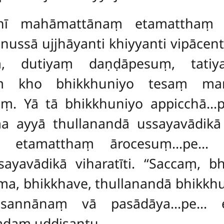
unī mahāmattānaṃ etamatthaṃ 
nussā ujjhāyanti
khiyyanti vipācen
ṃ, dutiyaṃ daṇḍāpesuṃ, tati
osuṃ kho bhikkhuniyo tesaṃ m
ṃ. Yā tā bhikkhuniyo appicchā…pe
a ayyā thullanandā ussayavādikā v
ṃ etamatthaṃ ārocesuṃ…pe… s
ayavādikā viharatīti. ‘‘Saccaṃ, bh
, bhikkhave, thullanandā bhikkhunī
asannānaṃ vā pasādāya…pe… e
adaṃ uddisantu –