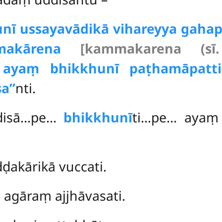
unī ussayavādikā vihareyya gaha
makārena
[kammakarena (sī.
i, ayaṃ bhikkhunī paṭhamāpa
a’’
nti.
ādisā…pe…
bhikkhunī
ti…pe… ayaṃ
akārikā vuccati.
 agāraṃ ajjhāvasati.