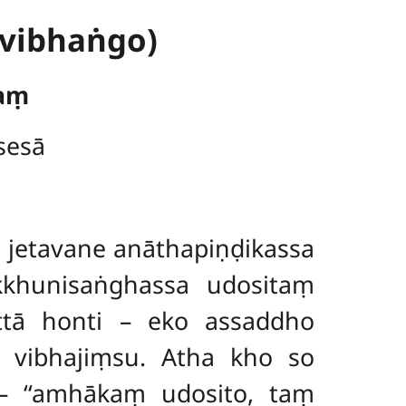
vibhaṅgo)
daṃ
sesā
 jetavane anāthapiṇḍikassa
khunisaṅghassa udositaṃ
ttā honti – eko assaddho
 vibhajiṃsu. Atha kho so
 ‘‘amhākaṃ udosito, taṃ