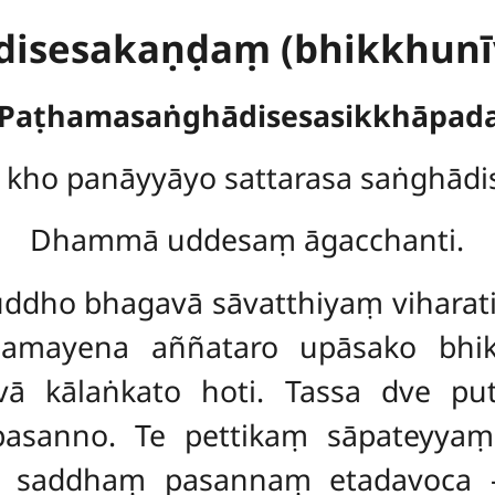
ādisesakaṇḍaṃ (bhikkhunī
 Paṭhamasaṅghādisesasikkhāpa
 kho panāyyāyo sattarasa saṅghādi
Dhammā uddesaṃ āgacchanti.
dho bhagavā sāvatthiyaṃ viharati
amayena aññataro upāsako bhik
ā kālaṅkato hoti. Tassa dve pu
asanno. Te pettikaṃ sāpateyyaṃ
 saddhaṃ pasannaṃ etadavoca –