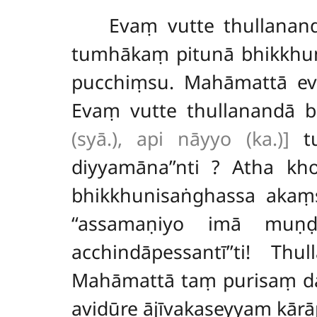
Evaṃ
vutte thullanan
tumhākaṃ pitunā bhikkhuni
pucchiṃsu. Mahāmattā eva
Evaṃ vutte thullanandā 
(syā.), api nāyyo (ka.)]
tu
diyyamāna’’nti
? Atha kho
bhikkhunisaṅghassa akaṃsu
‘‘assamaṇiyo imā muṇ
acchindāpessantī’’ti! T
Mahāmattā taṃ purisaṃ da
avidūre ājīvakaseyyaṃ kārāp