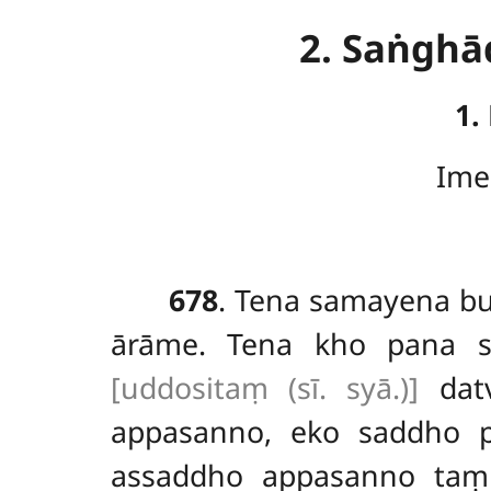
2. Saṅgh
1.
Ime
678
. Tena
samayena bud
ārāme. Tena kho pana s
[uddositaṃ (sī. syā.)]
datv
appasanno, eko saddho p
assaddho appasanno taṃ