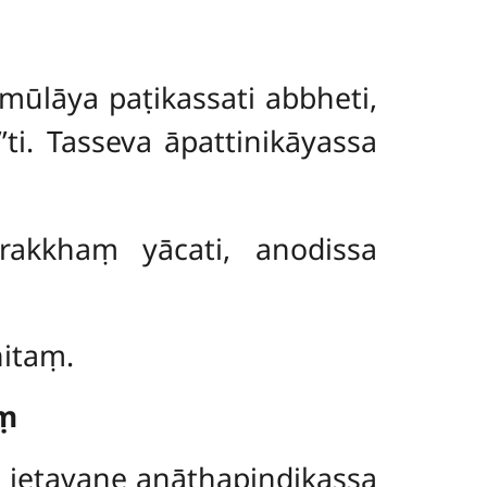
mūlāya paṭikassati abbheti,
ti. Tasseva āpattinikāyassa
rakkhaṃ yācati, anodissa
itaṃ.
aṃ
 jetavane anāthapiṇḍikassa