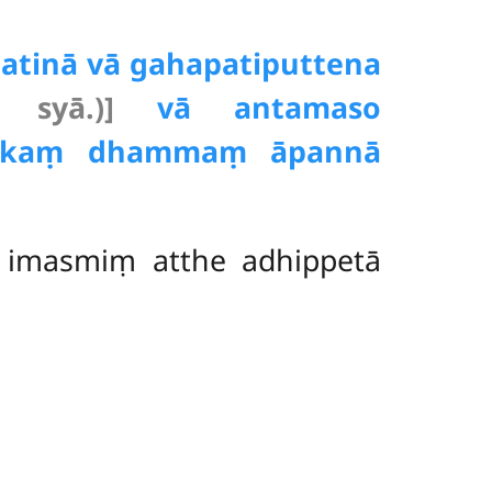
patinā vā gahapatiputtena
 syā.)]
vā antamaso
ttikaṃ dhammaṃ āpannā
 imasmiṃ atthe adhippetā