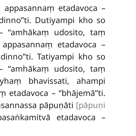
ṃ appasannaṃ etadavoca –
nno’’ti. Dutiyampi kho so
 ‘‘amhākaṃ udosito, taṃ
ṃ appasannaṃ etadavoca –
nno’’ti. Tatiyampi kho so
 ‘‘amhākaṃ udosito, taṃ
mayhaṃ
bhavissati, ahampi
etadavoca – ‘‘bhājemā’’ti.
pasannassa pāpuṇāti
[pāpuṇi
asaṅkamitvā etadavoca –