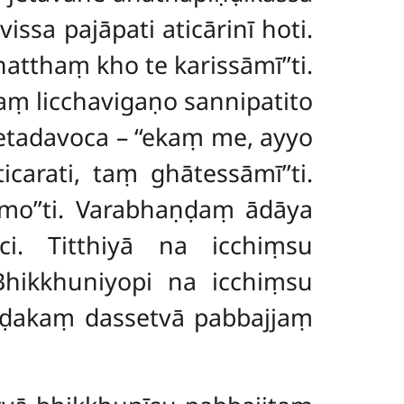
sa pajāpati aticārinī hoti.
atthaṃ kho te karissāmī’’ti.
ṃ licchavigaṇo sannipatito
 etadavoca – ‘‘ekaṃ me, ayyo
icarati, taṃ ghātessāmī’’ti.
kāmo’’ti. Varabhaṇḍaṃ ādāya
ci. Titthiyā na icchiṃsu
Bhikkhuniyopi na icchiṃsu
ḍakaṃ dassetvā pabbajjaṃ