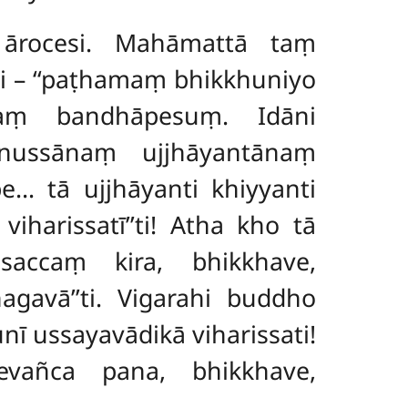
ārocesi. Mahāmattā taṃ
ti – ‘‘paṭhamaṃ bhikkhuniyo
yaṃ bandhāpesuṃ. Idāni
anussānaṃ ujjhāyantānaṃ
… tā ujjhāyanti khiyyanti
iharissatī’’ti! Atha kho tā
accaṃ kira, bhikkhave,
agavā’’ti. Vigarahi buddho
 ussayavādikā viharissati!
vañca pana, bhikkhave,