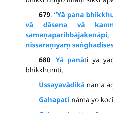
679
.
‘‘Yā pana bhikkh
vā dāsena vā kam
samaṇaparibbājakenāp
nissāraṇīyaṃ saṅghādises
680
.
Yā panā
ti yā y
bhikkhunīti.
Ussayavādikā
nāma aḍḍ
Gahapati
nāma yo koci