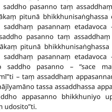
 so saddho pasanno taṃ assaddha
ākaṃ pitunā bhikkhunisaṅghassa di
 saddhaṃ pasannaṃ etadavoca –
o saddho pasanno taṃ assaddha
ākaṃ pitunā bhikkhunisaṅghassa di
 saddhaṃ pasannaṃ etadavoca –
 so saddho pasanno – ‘‘sace 
ī’’ti – taṃ assaddhaṃ appasannaṃ 
bhājīyamāno tassa assaddhassa ap
addho appasanno bhikkhuniyo up
udosito’’ti.