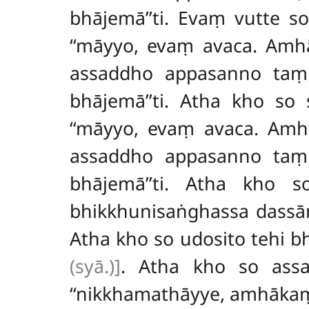
bhājemā’’ti. Evaṃ vutte
‘‘māyyo, evaṃ avaca. Amh
assaddho appasanno taṃ
bhājemā’’ti. Atha kho s
‘‘māyyo, evaṃ avaca. Amh
assaddho appasanno taṃ
bhājemā’’ti. Atha kho
bhikkhunisaṅghassa dassām
Atha kho so udosito tehi 
(syā.)]
. Atha kho so ass
‘‘nikkhamathāyye, amhākaṃ 