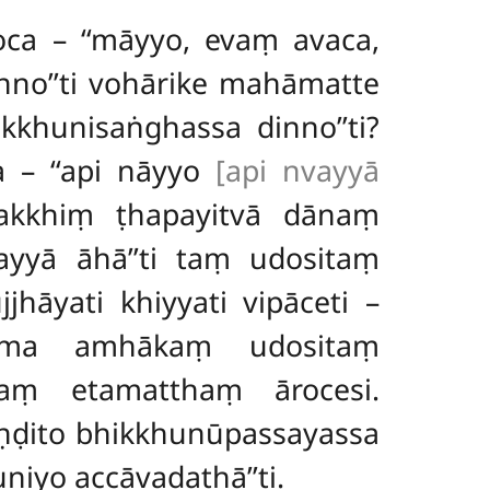
ca – ‘‘māyyo, evaṃ avaca,
nno’’ti vohārike mahāmatte
khunisaṅghassa dinno’’ti?
ca
– ‘‘api nāyyo
[api nvayyā
kkhiṃ ṭhapayitvā dānaṃ
yyā āhā’’ti taṃ udositaṃ
hāyati khiyyati vipāceti –
nāma amhākaṃ udositaṃ
ānaṃ etamatthaṃ ārocesi.
ṇḍito bhikkhunūpassayassa
niyo accāvadathā’’ti.