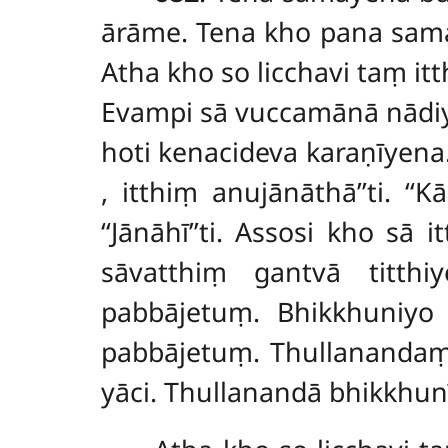
ārāme. Tena kho pana samay
Atha kho so licchavi
taṃ itt
Evampi sā vuccamānā nādiy
hoti kenacideva karaṇīyena.
, itthiṃ anujānāthā’’ti. ‘‘
‘‘Jānāhī’’ti. Assosi kho s
sāvatthiṃ gantvā titthi
pabbājetuṃ. Bhikkhuniyo 
pabbājetuṃ. Thullananda
yāci. Thullanandā bhikkhu