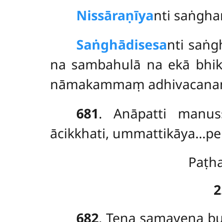
Nissāraṇīya
nti saṅgha
Saṅghādisesa
nti saṅg
na sambahulā na ekā bhikkh
nāmakammaṃ adhivacanaṃ. T
681
. Anāpatti manus
ācikkhati, ummattikāya…pe
Paṭh
2
682
. Tena
samayena bud