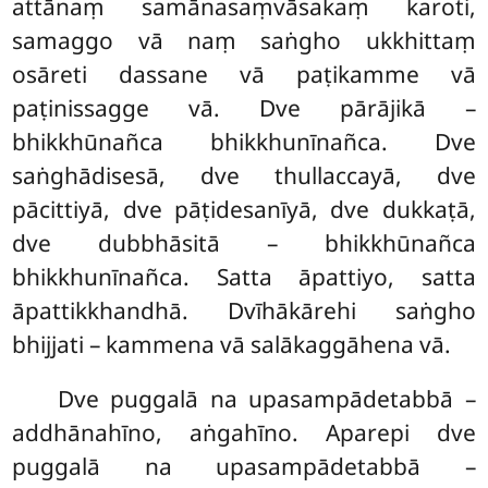
attānaṃ
samānasaṃvāsakaṃ karoti,
samaggo vā naṃ saṅgho ukkhittaṃ
osāreti dassane vā paṭikamme vā
paṭinissagge vā. Dve pārājikā –
bhikkhūnañca bhikkhunīnañca. Dve
saṅghādisesā, dve thullaccayā, dve
pācittiyā, dve pāṭidesanīyā, dve dukkaṭā,
dve dubbhāsitā – bhikkhūnañca
bhikkhunīnañca. Satta āpattiyo, satta
āpattikkhandhā. Dvīhākārehi saṅgho
bhijjati – kammena vā salākaggāhena vā.
Dve
puggalā na upasampādetabbā –
addhānahīno, aṅgahīno. Aparepi dve
puggalā na upasampādetabbā –