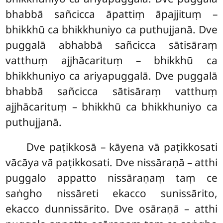
bhabbā sañcicca āpattiṃ āpajjituṃ –
bhikkhū ca bhikkhuniyo ca puthujjanā. Dve
puggalā abhabbā sañcicca sātisāraṃ
vatthuṃ ajjhācarituṃ – bhikkhū ca
bhikkhuniyo ca ariyapuggalā. Dve puggalā
bhabbā sañcicca sātisāraṃ vatthuṃ
ajjhācarituṃ – bhikkhū ca bhikkhuniyo ca
puthujjanā.
Dve paṭikkosā – kāyena vā paṭikkosati
vācāya vā paṭikkosati. Dve nissāraṇā – atthi
puggalo appatto nissāraṇaṃ taṃ ce
saṅgho nissāreti ekacco sunissārito,
ekacco dunnissārito. Dve osāraṇā – atthi