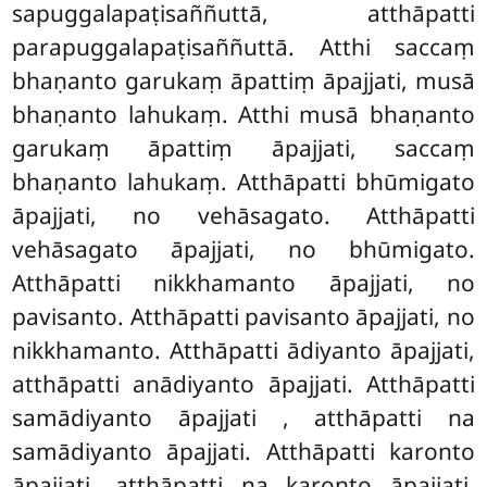
sapuggalapaṭisaññuttā, atthāpatti
parapuggalapaṭisaññuttā. Atthi saccaṃ
bhaṇanto garukaṃ āpattiṃ āpajjati, musā
bhaṇanto lahukaṃ. Atthi musā bhaṇanto
garukaṃ āpattiṃ āpajjati, saccaṃ
bhaṇanto lahukaṃ. Atthāpatti bhūmigato
āpajjati, no vehāsagato. Atthāpatti
vehāsagato āpajjati, no bhūmigato.
Atthāpatti nikkhamanto āpajjati, no
pavisanto. Atthāpatti pavisanto āpajjati, no
nikkhamanto. Atthāpatti ādiyanto āpajjati,
atthāpatti anādiyanto
āpajjati. Atthāpatti
samādiyanto āpajjati
, atthāpatti na
samādiyanto āpajjati. Atthāpatti karonto
āpajjati, atthāpatti na karonto āpajjati.