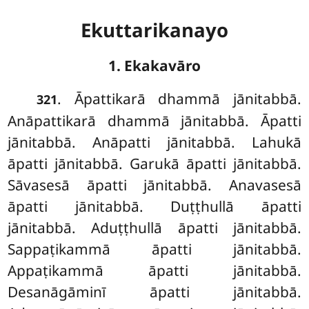
Ekuttarikanayo
1. Ekakavāro
. Āpattikarā
dhammā jānitabbā.
321
Anāpattikarā dhammā jānitabbā. Āpatti
jānitabbā. Anāpatti jānitabbā. Lahukā
āpatti jānitabbā. Garukā āpatti jānitabbā.
Sāvasesā āpatti jānitabbā. Anavasesā
āpatti jānitabbā. Duṭṭhullā āpatti
jānitabbā. Aduṭṭhullā āpatti jānitabbā.
Sappaṭikammā āpatti jānitabbā.
Appaṭikammā āpatti jānitabbā.
Desanāgāminī āpatti jānitabbā.