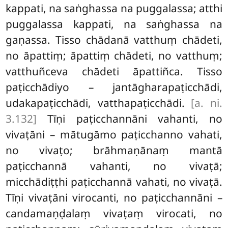
kappati, na saṅghassa na puggalassa; atthi
puggalassa kappati, na saṅghassa na
gaṇassa. Tisso chādanā vatthuṃ chādeti,
no āpattiṃ; āpattiṃ chādeti, no vatthuṃ;
vatthuñceva chādeti āpattiñca. Tisso
paṭicchādiyo – jantāgharapaṭicchādi,
udakapaṭicchādi, vatthapaṭicchādi.
[a. ni.
3.132]
Tīṇi paṭicchannāni vahanti, no
vivaṭāni – mātugāmo paṭicchanno vahati,
no vivaṭo; brāhmaṇānaṃ mantā
paṭicchannā vahanti, no vivaṭā;
micchādiṭṭhi paṭicchannā
vahati, no vivaṭā.
Tīṇi vivaṭāni virocanti, no paṭicchannāni –
candamaṇḍalaṃ vivaṭaṃ virocati, no