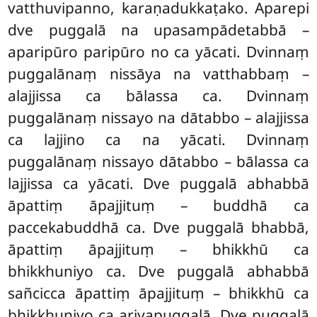
vatthuvipanno, karaṇadukkaṭako. Aparepi
dve puggalā na upasampādetabbā –
aparipūro paripūro no ca yācati. Dvinnaṃ
puggalānaṃ nissāya na vatthabbaṃ –
alajjissa ca bālassa ca. Dvinnaṃ
puggalānaṃ nissayo
na dātabbo – alajjissa
ca lajjino ca na yācati. Dvinnaṃ
puggalānaṃ nissayo dātabbo – bālassa ca
lajjissa ca yācati. Dve puggalā abhabbā
āpattiṃ āpajjituṃ – buddhā ca
paccekabuddhā ca. Dve puggalā bhabbā,
āpattiṃ
āpajjituṃ – bhikkhū ca
bhikkhuniyo ca. Dve puggalā abhabbā
sañcicca āpattiṃ āpajjituṃ – bhikkhū ca
bhikkhuniyo ca ariyapuggalā. Dve puggalā