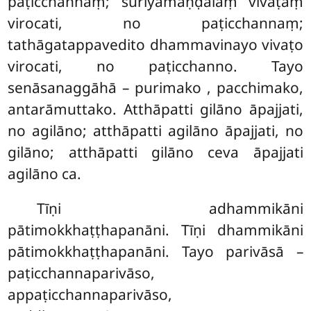
paṭicchannaṃ; sūriyamaṇḍalaṃ vivaṭaṃ
virocati, no paṭicchannaṃ;
tathāgatappavedito
dhammavinayo vivaṭo
virocati, no paṭicchanno. Tayo
senāsanaggāhā – purimako
, pacchimako,
antarāmuttako. Atthāpatti gilāno āpajjati,
no agilāno; atthāpatti agilāno āpajjati, no
gilāno; atthāpatti gilāno ceva āpajjati
agilāno ca.
Tīṇi adhammikāni
pātimokkhaṭṭhapanāni. Tīṇi dhammikāni
pātimokkhaṭṭhapanāni. Tayo parivāsā –
paṭicchannaparivāso,
appaṭicchannaparivāso,