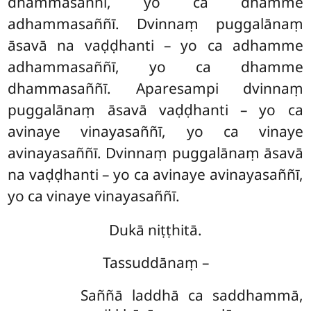
dhammasaññī, yo ca dhamme
adhammasaññī. Dvinnaṃ puggalānaṃ
āsavā na vaḍḍhanti
– yo ca adhamme
adhammasaññī, yo ca dhamme
dhammasaññī. Aparesampi dvinnaṃ
puggalānaṃ āsavā vaḍḍhanti – yo ca
avinaye vinayasaññī, yo ca vinaye
avinayasaññī. Dvinnaṃ puggalānaṃ āsavā
na vaḍḍhanti – yo ca avinaye avinayasaññī,
yo ca vinaye vinayasaññī.
Dukā niṭṭhitā.
Tassuddānaṃ –
Saññā
laddhā ca saddhammā,