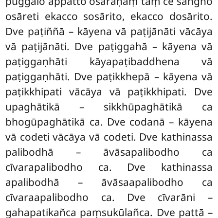
puggalo appatto osāraṇaṃ taṃ ce saṅgho
osāreti ekacco sosārito, ekacco dosārito.
Dve paṭiññā – kāyena vā paṭijānāti vācāya
vā paṭijānāti. Dve paṭiggahā – kāyena vā
paṭiggaṇhāti kāyapaṭibaddhena vā
paṭiggaṇhāti. Dve paṭikkhepā – kāyena vā
paṭikkhipati vācāya vā paṭikkhipati. Dve
upaghātikā – sikkhūpaghātikā ca
bhogūpaghātikā ca. Dve codanā – kāyena
vā codeti vācāya vā codeti. Dve kathinassa
palibodhā – āvāsapalibodho ca
cīvarapalibodho ca. Dve kathinassa
apalibodhā – āvāsaapalibodho ca
cīvaraapalibodho ca. Dve cīvarāni –
gahapatikañca paṃsukūlañca. Dve pattā –