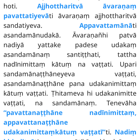
hoti.
Ajjhottharitvā āvaraṇaṃ
pavattatiyevā
ti āvaraṇaṃ ajjhottharitvā
sandatiyeva.
Appavattamānā
ti
asandamānudakā. Āvaraṇañhi patvā
nadiyā yattake padese udakaṃ
asandamānaṃ santiṭṭhati, tattha
nadīnimittaṃ kātuṃ na vaṭṭati. Upari
sandamānaṭṭhāneyeva vaṭṭati,
asandamānaṭṭhāne pana udakanimittaṃ
kātuṃ vaṭṭati. Ṭhitameva hi udakanimitte
vaṭṭati, na sandamānaṃ. Tenevāha
‘‘pavattanaṭṭhāne nadīnimittaṃ,
appavattanaṭṭhāne
udakanimittaṃ
kātuṃ vaṭṭatī’’
ti.
Nadiṃ