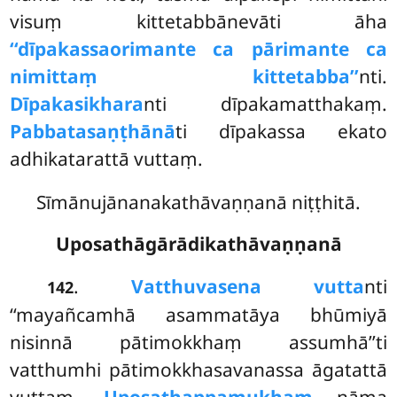
visuṃ kittetabbānevāti āha
‘‘dīpakassa
orimante ca pārimante ca
nimittaṃ kittetabba’’
nti.
Dīpakasikhara
nti dīpakamatthakaṃ.
Pabbatasaṇṭhānā
ti dīpakassa ekato
adhikatarattā vuttaṃ.
Sīmānujānanakathāvaṇṇanā niṭṭhitā.
Uposathāgārādikathāvaṇṇanā
.
Vatthuvasena vutta
nti
142
‘‘mayañcamhā asammatāya bhūmiyā
nisinnā pātimokkhaṃ assumhā’’ti
vatthumhi pātimokkhasavanassa āgatattā
vuttaṃ.
Uposathappamukhaṃ
nāma