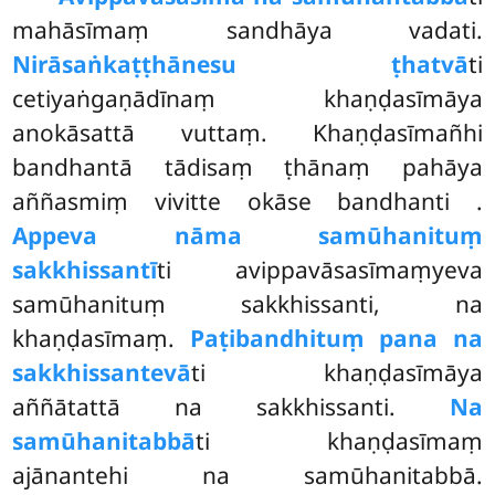
mahāsīmaṃ sandhāya vadati.
Nirāsaṅkaṭṭhānesu ṭhatvā
ti
cetiyaṅgaṇādīnaṃ khaṇḍasīmāya
anokāsattā vuttaṃ. Khaṇḍasīmañhi
bandhantā tādisaṃ ṭhānaṃ pahāya
aññasmiṃ vivitte okāse bandhanti
.
Appeva nāma samūhanituṃ
sakkhissantī
ti avippavāsasīmaṃyeva
samūhanituṃ sakkhissanti, na
khaṇḍasīmaṃ.
Paṭibandhituṃ pana na
sakkhissantevā
ti khaṇḍasīmāya
aññātattā na sakkhissanti.
Na
samūhanitabbā
ti khaṇḍasīmaṃ
ajānantehi
na samūhanitabbā.