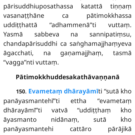
pārisuddhiuposathassa katattā tiṇṇaṃ
vasanaṭṭhāne ca pātimokkhassa
uddiṭṭhattā ‘‘adhammenā’’ti vuttaṃ.
Yasmā sabbeva na sannipatiṃsu,
chandapārisuddhi ca saṅghamajjhaṃyeva
āgacchati, na gaṇamajjhaṃ, tasmā
‘‘vagga’’nti vuttaṃ.
Pātimokkhuddesakathāvaṇṇanā
.
Evametaṃ dhārayāmī
ti ‘‘sutā kho
150
panāyasmantehī’’ti ettha ‘‘evametaṃ
dhārayāmī’’ti vatvā ‘‘uddiṭṭhaṃ kho
āyasmanto nidānaṃ, sutā kho
panāyasmantehi cattāro pārājikā