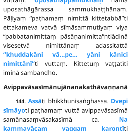
uposathāgārassa sammukhaṭṭhānaṃ.
Pāḷiyaṃ ‘‘paṭhamaṃ nimittā kittetabbā’’ti
ettakameva vatvā sīmāsammutiyaṃ viya
‘‘pabbatanimittaṃ pāsāṇanimitta’’ntiādinā
visesetvā nimittānaṃ adassitattā
‘‘khuddakāni vā…pe… yāni kānici
nimittānī’’
ti vuttaṃ. Kittetuṃ vaṭṭatīti
iminā sambandho.
Avippavāsasīmānujānanakathāvaṇṇanā
.
Assā
ti bhikkhunisaṅghassa.
Dvepi
144
sīmāyo
ti paṭhamaṃ vuttā avippavāsasīmā
samānasaṃvāsakasīmā ca.
Na
kammavācaṃ vaggaṃ karontī
ti