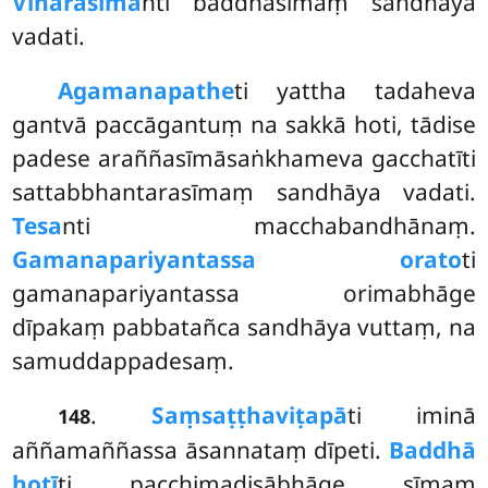
Vihārasīma
nti baddhasīmaṃ sandhāya
vadati.
Agamanapathe
ti yattha tadaheva
gantvā paccāgantuṃ na sakkā hoti, tādise
padese araññasīmāsaṅkhameva gacchatīti
sattabbhantarasīmaṃ sandhāya vadati.
Tesa
nti macchabandhānaṃ.
Gamanapariyantassa orato
ti
gamanapariyantassa orimabhāge
dīpakaṃ pabbatañca sandhāya vuttaṃ, na
samuddappadesaṃ.
.
Saṃsaṭṭhaviṭapā
ti iminā
148
aññamaññassa āsannataṃ dīpeti.
Baddhā
hotī
ti pacchimadisābhāge sīmaṃ