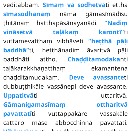
veditabbaṃ.
Sīmaṃ vā sodhetvā
ti ettha
sīmasodhanaṃ
nāma gāmasīmādīsu
ṭhitānaṃ hatthapāsānayanādi.
‘‘Nadiṃ
vināsetvā taḷākaṃ karontī’’
ti
vuttamevatthaṃ vibhāveti
‘‘heṭṭhā pāḷi
baddhā’’
ti, heṭṭhānadiṃ āvaritvā pāḷi
baddhāti attho.
Chaḍḍitamodaka
nti
taḷākarakkhaṇatthaṃ ekamantena
chaḍḍitamudakaṃ.
Deve avassante
ti
dubbuṭṭhikāle vassānepi deve avassante.
Uppatitvā
ti uttaritvā.
Gāmanigamasīmaṃ ottharitvā
pavattatī
ti vuttappakāre vassakāle
cattāro māse abbocchinnā pavattati.