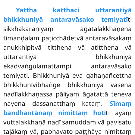
Yattha katthaci uttarantiyā
bhikkhuniyā antaravāsako temiyatī
ti
sikkhākaraṇīyaṃ āgatalakkhaṇena
timaṇḍalaṃ paṭicchādetvā antaravāsakaṃ
anukkhipitvā titthena vā atitthena vā
uttarantiyā bhikkhuniyā
ekadvaṅgulamattampi antaravāsako
temiyati. Bhikkhuniyā eva gahaṇañcettha
bhikkhunīvibhaṅge bhikkhuniyā vasena
nadīlakkhaṇassa pāḷiyaṃ āgatattā teneva
nayena dassanatthaṃ kataṃ.
Sīmaṃ
bandhantānaṃ nimittaṃ hotī
ti ayaṃ
vuttalakkhaṇā nadī samuddaṃ vā pavisatu
taḷākaṃ vā, pabhavato paṭṭhāya nimittaṃ