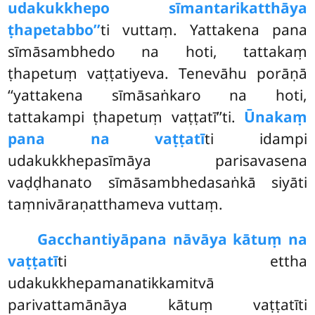
udakukkhepo sīmantarikatthāya
ṭhapetabbo’’
ti vuttaṃ. Yattakena pana
sīmāsambhedo na hoti, tattakaṃ
ṭhapetuṃ vaṭṭatiyeva. Tenevāhu porāṇā
‘‘yattakena sīmāsaṅkaro na hoti,
tattakampi ṭhapetuṃ vaṭṭatī’’ti.
Ūnakaṃ
pana na vaṭṭatī
ti idampi
udakukkhepasīmāya parisavasena
vaḍḍhanato sīmāsambhedasaṅkā siyāti
taṃnivāraṇatthameva vuttaṃ.
Gacchantiyā
pana nāvāya kātuṃ na
vaṭṭatī
ti ettha
udakukkhepamanatikkamitvā
parivattamānāya kātuṃ vaṭṭatīti