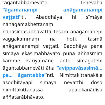
‘‘āgantabbamevā’’ti. Tenevāha
‘‘āgamanampi anāgamanampi
vaṭṭatī’’
ti. Abaddhāya hi sīmāya
nānāgāmakhettānaṃ
nānāsīmasabhāvattā tesaṃ anāgamanepi
vaggakammaṃ na hoti, tasmā
anāgamanampi vaṭṭati. Baddhāya pana
sīmāya ekasīmabhāvato puna aññasmiṃ
kamme kariyamāne anto sīmagatehi
āgantabbamevāti āha
‘‘avippavāsasīmā…
pe… āgantabba’’
nti. Nimittakittanakāle
asodhitāyapi sīmāya nevatthi doso
nimittakittanassa apalokanādīsu
aññatarābhāvato.