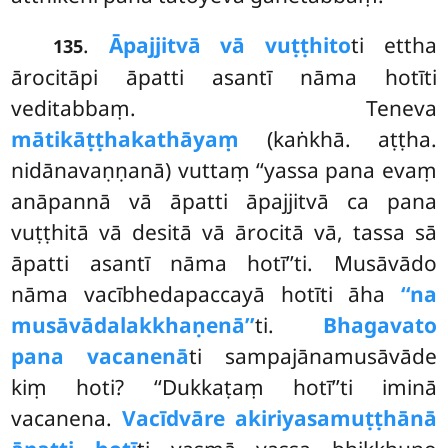
.
Āpajjitvā vā vuṭṭhito
ti ettha
135
ārocitāpi āpatti asantī nāma hotīti
veditabbaṃ. Teneva
mātikāṭṭhakathāyaṃ
(kaṅkhā. aṭṭha.
nidānavaṇṇanā) vuttaṃ ‘‘yassa pana evaṃ
anāpannā vā āpatti āpajjitvā ca pana
vuṭṭhitā vā desitā vā ārocitā vā, tassa sā
āpatti asantī nāma hotī’’ti. Musāvādo
nāma vacībhedapaccayā hotīti āha
‘‘na
musāvādalakkhaṇenā’’
ti.
Bhagavato
pana vacanenā
ti sampajānamusāvāde
kiṃ hoti? ‘‘Dukkaṭaṃ hotī’’ti iminā
vacanena.
Vacīdvāre akiriyasamuṭṭhānā