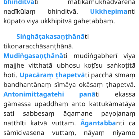
bhinditvā
ti mātikāmukhadvārena
nadīkūlaṃ bhinditvā.
Ukkhepima
nti
kūpato viya ukkhipitvā gahetabbaṃ.
Siṅghāṭakasaṇṭhānā
ti
tikoṇaracchāsaṇṭhānā.
Mudiṅgasaṇṭhānā
ti mudiṅgabherī viya
majjhe vitthatā ubhosu koṭīsu saṅkoṭitā
hoti.
Upacāraṃ ṭhapetvā
ti pacchā sīmaṃ
bandhantānaṃ sīmāya okāsaṃ ṭhapetvā.
Antonimittagatehi panā
ti ekassa
gāmassa upaḍḍhaṃ anto kattukāmatāya
sati sabbesaṃ āgamane payojanaṃ
natthīti katvā vuttaṃ.
Āgantabba
nti ca
sāmīcivasena vuttaṃ, nāyaṃ niyamo