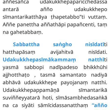
aññesañca udakukkhepaparicchedassa
antarā añño udakukkhepo
sīmantarikatthāya ṭhapetabbo’’ti vuttaṃ.
Aññe panettha aññathāpi papañcenti, taṃ
na gahetabbaṃ.
Sabbattha saṅgho nisīdatī
ti
hatthapāsaṃ avijahitvā nisīdati.
Udakukkhepasīmākammaṃ natthī
ti
yasmā sabbopi nadīpadeso bhikkhūhi
ajjhotthaṭo
, tasmā samantato nadiyā
abhāvā udakukkhepe payojanaṃ natthi.
Udakukkhepappamāṇā sīmantarikā
suviññeyyatarā hoti, sīmāsambhedasaṅkā
na ca siyāti sāmīcidassanatthaṃ
‘‘añño