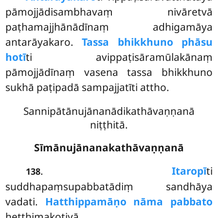
pāmojjādisambhavaṃ nivāretvā
paṭhamajjhānādīnaṃ adhigamāya
antarāyakaro.
Tassa bhikkhuno phāsu
hotī
ti
avippaṭisāramūlakānaṃ
pāmojjādīnaṃ vasena tassa bhikkhuno
sukhā paṭipadā sampajjatīti attho.
Sannipātānujānanādikathāvaṇṇanā
niṭṭhitā.
Sīmānujānanakathāvaṇṇanā
.
Itaropī
ti
138
suddhapaṃsupabbatādiṃ sandhāya
vadati.
Hatthippamāṇo nāma pabbato
heṭṭhimakoṭiyā