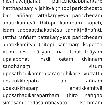
nidānavaṇṇanā) ‘‘paricchedabbhantare
hatthapāsaṃ vijahitvā ṭhitopi paricchedato
bahi aññaṃ tattakaṃyeva paricchedaṃ
anatikkamitvā ṭhitopi kammaṃ kopeti,
idaṃ sabbaaṭṭhakathāsu sanniṭṭhāna’’nti,
tattha ‘‘aññaṃ tattakaṃyeva paricchedaṃ
anatikkamitvā ṭhitopi kammaṃ kopetī’’ti
idaṃ neva pāḷiyaṃ, na aṭṭhakathāyaṃ
upalabbhati. Yadi cetaṃ dvinnaṃ
saṅghānaṃ visuṃ
uposathādikammakaraṇādhikāre vuttattā
udakukkhepato bahi aññaṃ
udakukkhepaṃ anatikkamitvā
uposathādikaraṇatthaṃ ṭhito saṅgho
sīmāsambhedasambhavato kammaṃ