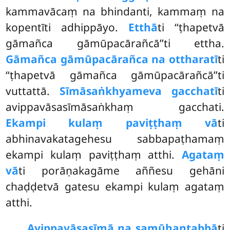
kammavācaṃ na bhindanti, kammaṃ na
kopentīti adhippāyo.
Etthā
ti ‘‘ṭhapetvā
gāmañca gāmūpacārañcā’’ti ettha.
Gāmañca gāmūpacārañca na ottharatī
ti
‘‘ṭhapetvā gāmañca gāmūpacārañcā’’ti
vuttattā.
Sīmāsaṅkhyameva gacchatī
ti
avippavāsasīmāsaṅkhaṃ gacchati.
Ekampi kulaṃ paviṭṭhaṃ vā
ti
abhinavakatagehesu sabbapaṭhamaṃ
ekampi kulaṃ paviṭṭhaṃ atthi.
Agataṃ
vā
ti porāṇakagāme aññesu gehāni
chaḍḍetvā gatesu ekampi kulaṃ agataṃ
atthi.
Avippavāsasīmā na samūhantabbā
ti