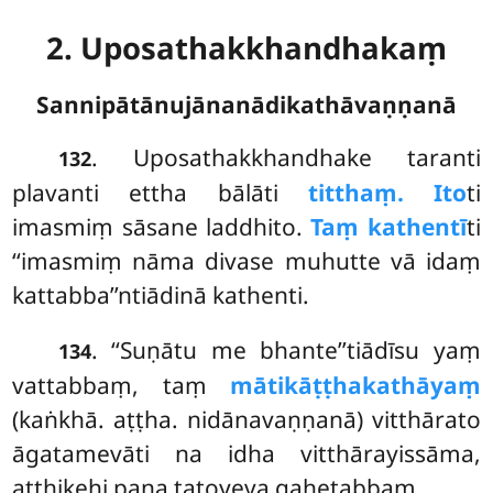
2. Uposathakkhandhakaṃ
Sannipātānujānanādikathāvaṇṇanā
. Uposathakkhandhake
taranti
132
plavanti ettha bālāti
titthaṃ. Ito
ti
imasmiṃ sāsane laddhito.
Taṃ kathentī
ti
‘‘imasmiṃ nāma divase muhutte vā idaṃ
kattabba’’ntiādinā kathenti.
. ‘‘Suṇātu me bhante’’tiādīsu yaṃ
134
vattabbaṃ, taṃ
mātikāṭṭhakathāyaṃ
(kaṅkhā. aṭṭha. nidānavaṇṇanā) vitthārato
āgatamevāti na idha vitthārayissāma,
atthikehi pana tatoyeva gahetabbaṃ.