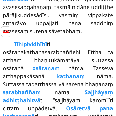
avasesaggahaṇaṃ, tasmā nidāne uddiṭṭhe
pārājikuddesādīsu yasmiṃ vippakate
antarāyo uppajjati, tena saddhiṃ
📜
avasesaṃ sutena sāvetabbaṃ.
Tīhipi
vidhīhī
ti
osāraṇakathanasarabhaññehi. Ettha ca
atthaṃ bhaṇitukāmatāya suttassa
osāraṇā
osāraṇaṃ
nāma. Tasseva
atthappakāsanā
kathanaṃ
nāma.
Suttassa tadatthassa vā sarena bhaṇanaṃ
sarabhaññaṃ
nāma.
Sajjhāyaṃ
adhiṭṭhahitvā
ti ‘‘sajjhāyaṃ karomī’’ti
cittaṃ uppādetvā.
Osāretvā pana