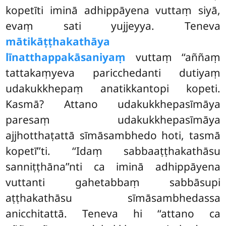
kopetīti iminā adhippāyena vuttaṃ siyā,
evaṃ sati yujjeyya. Teneva
mātikāṭṭhakathāya
līnatthappakāsaniyaṃ
vuttaṃ ‘‘aññaṃ
tattakaṃyeva paricchedanti dutiyaṃ
udakukkhepaṃ anatikkantopi kopeti.
Kasmā? Attano udakukkhepasīmāya
paresaṃ udakukkhepasīmāya
ajjhotthaṭattā sīmāsambhedo hoti, tasmā
kopetī’’ti. ‘‘Idaṃ sabbaaṭṭhakathāsu
sanniṭṭhāna’’nti ca iminā adhippāyena
vuttanti gahetabbaṃ sabbāsupi
aṭṭhakathāsu sīmāsambhedassa
anicchitattā. Teneva hi ‘‘attano ca