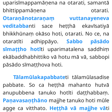
uparisīmappamāṇena na otarati, samantā
bhittippamāṇena otarati.
Otaraṇānotaraṇaṃ vuttanayeneva
veditabba
nti sace heṭṭhā ekavīsatiyā
bhikkhūnaṃ okāso hoti, otarati. No ce, na
otaratīti adhippāyo.
Sabbo pāsādo
sīmaṭṭho hotī
ti uparimatalena saddhiṃ
ekābaddhabhittiko vā hotu mā vā, sabbopi
pāsādo sīmaṭṭhova hoti.
Tālamūlakapabbate
ti tālamūlasadise
pabbate. So ca heṭṭhā mahanto hutvā
anupubbena tanuko hotīti daṭṭhabbaṃ.
Paṇavasaṇṭhāno
majjhe tanuko hoti mūle
agge ca vitthato.
Heṭṭhā vā majjhe vā
ti