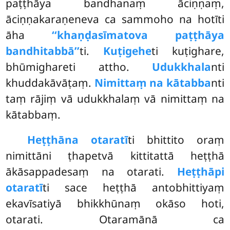
paṭṭhāya bandhanaṃ āciṇṇaṃ,
āciṇṇakaraṇeneva ca sammoho na hotīti
āha
‘‘khaṇḍasīmatova paṭṭhāya
bandhitabbā’’
ti.
Kuṭigehe
ti kuṭighare,
bhūmighareti attho.
Udukkhala
nti
khuddakāvāṭaṃ.
Nimittaṃ na kātabba
nti
taṃ rājiṃ vā udukkhalaṃ vā nimittaṃ na
kātabbaṃ.
Heṭṭhā
na otaratī
ti bhittito oraṃ
nimittāni ṭhapetvā kittitattā heṭṭhā
ākāsappadesaṃ na otarati.
Heṭṭhāpi
otaratī
ti sace heṭṭhā antobhittiyaṃ
ekavīsatiyā bhikkhūnaṃ okāso hoti,
otarati. Otaramānā ca