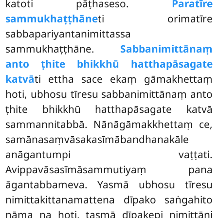
katoti pāṭhaseso.
Paratīre
sammukhaṭṭhāne
ti orimatīre
sabbapariyantanimittassa
sammukhaṭṭhāne.
Sabbanimittānaṃ
anto ṭhite bhikkhū hatthapāsagate
katvā
ti ettha sace ekaṃ gāmakhettaṃ
hoti, ubhosu tīresu sabbanimittānaṃ anto
ṭhite bhikkhū hatthapāsagate katvā
sammannitabbā. Nānāgāmakkhettaṃ ce,
samānasaṃvāsakasīmābandhanakāle
anāgantumpi vaṭṭati.
Avippavāsasīmāsammutiyaṃ pana
āgantabbameva. Yasmā ubhosu tīresu
nimittakittanamattena dīpako saṅgahito
nāma na hoti, tasmā dīpakepi nimittāni