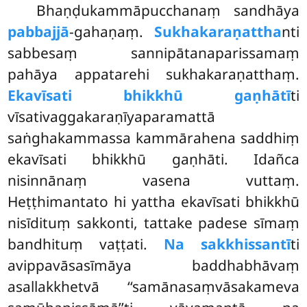
Bhaṇḍukammāpucchanaṃ sandhāya
pabbajjā
-gahaṇaṃ.
Sukhakaraṇattha
nti
sabbesaṃ sannipātanaparissamaṃ
pahāya appatarehi sukhakaraṇatthaṃ.
Ekavīsati bhikkhū gaṇhātī
ti
vīsativaggakaraṇīyaparamattā
saṅghakammassa kammārahena saddhiṃ
ekavīsati bhikkhū gaṇhāti. Idañca
nisinnānaṃ vasena vuttaṃ.
Heṭṭhimantato hi yattha ekavīsati bhikkhū
nisīdituṃ sakkonti, tattake padese sīmaṃ
bandhituṃ vaṭṭati.
Na sakkhissantī
ti
avippavāsasīmāya baddhabhāvaṃ
asallakkhetvā ‘‘samānasaṃvāsakameva