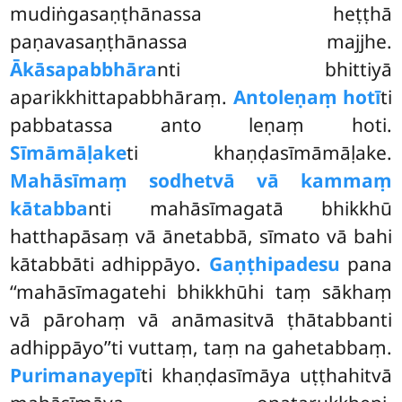
mudiṅgasaṇṭhānassa heṭṭhā
paṇavasaṇṭhānassa majjhe.
Ākāsapabbhāra
nti bhittiyā
aparikkhittapabbhāraṃ.
Antoleṇaṃ hotī
ti
pabbatassa anto leṇaṃ hoti.
Sīmāmāḷake
ti khaṇḍasīmāmāḷake.
Mahāsīmaṃ sodhetvā vā kammaṃ
kātabba
nti mahāsīmagatā bhikkhū
hatthapāsaṃ vā ānetabbā, sīmato vā bahi
kātabbāti adhippāyo.
Gaṇṭhipadesu
pana
‘‘mahāsīmagatehi bhikkhūhi taṃ sākhaṃ
vā pārohaṃ vā anāmasitvā ṭhātabbanti
adhippāyo’’ti vuttaṃ, taṃ na gahetabbaṃ.
Purimanayepī
ti khaṇḍasīmāya uṭṭhahitvā