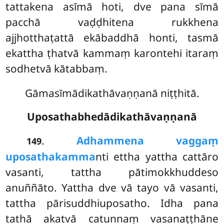
tattakena
asīmā hoti, dve pana sīmā
pacchā vaḍḍhitena rukkhena
ajjhotthaṭattā ekābaddhā honti, tasmā
ekattha ṭhatvā kammaṃ karontehi itaraṃ
sodhetvā kātabbaṃ.
Gāmasīmādikathāvaṇṇanā niṭṭhitā.
Uposathabhedādikathāvaṇṇanā
.
Adhammena vaggaṃ
149
uposathakamma
nti ettha yattha cattāro
vasanti, tattha pātimokkhuddeso
anuññāto. Yattha dve vā tayo vā vasanti,
tattha pārisuddhiuposatho. Idha pana
tathā akatvā catunnaṃ vasanaṭṭhāne