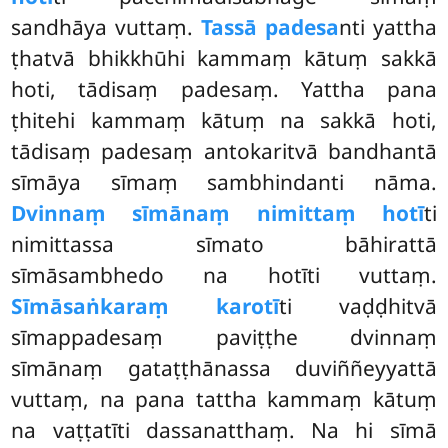
sandhāya vuttaṃ.
Tassā padesa
nti yattha
ṭhatvā bhikkhūhi kammaṃ kātuṃ sakkā
hoti, tādisaṃ padesaṃ. Yattha pana
ṭhitehi kammaṃ kātuṃ na sakkā hoti,
tādisaṃ padesaṃ antokaritvā bandhantā
sīmāya sīmaṃ sambhindanti nāma.
Dvinnaṃ sīmānaṃ nimittaṃ hotī
ti
nimittassa sīmato bāhirattā
sīmāsambhedo na hotīti vuttaṃ.
Sīmāsaṅkaraṃ karotī
ti vaḍḍhitvā
sīmappadesaṃ paviṭṭhe dvinnaṃ
sīmānaṃ gataṭṭhānassa duviññeyyattā
vuttaṃ, na pana tattha kammaṃ kātuṃ
na vaṭṭatīti dassanatthaṃ. Na hi sīmā