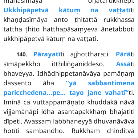
mahāsīmāya oṇatarukkhepi.
Ukkhipāpetvā kātuṃ na vaṭṭatī
ti
khaṇḍasīmāya anto ṭhitattā rukkhassa
tattha ṭhito hatthapāsaṃyeva ānetabboti
ukkhipāpetvā kātuṃ na vaṭṭati.
.
Pārayatī
ti ajjhottharati.
Pārā
ti
140
sīmāpekkho itthiliṅganiddeso.
Assā
ti
bhaveyya. Idhādhippetanāvāya pamāṇaṃ
dassento āha
‘‘yā sabbantimena
paricchedena…pe… tayo jane vahatī’’
ti.
Iminā ca vuttappamāṇato khuddakā nāvā
vijjamānāpi idha asantapakkhaṃ bhajatīti
dīpeti. Avassaṃ labbhaneyyā dhuvanāvāva
hotīti sambandho. Rukkhaṃ chinditvā