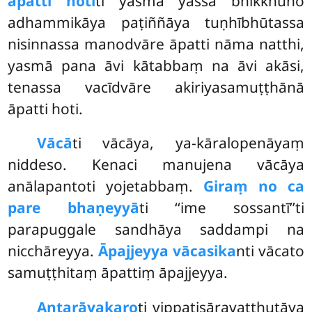
āpatti hotī
ti yasmā yassa bhikkhuno
adhammikāya paṭiññāya tuṇhībhūtassa
nisinnassa manodvāre āpatti nāma natthi,
yasmā pana āvi kātabbaṃ na āvi akāsi,
tenassa vacīdvāre akiriyasamuṭṭhānā
āpatti hoti.
Vācā
ti
vācāya, ya-kāralopenāyaṃ
niddeso. Kenaci manujena vācāya
anālapantoti yojetabbaṃ.
Giraṃ no ca
pare bhaṇeyyā
ti ‘‘ime sossantī’’ti
parapuggale sandhāya saddampi na
nicchāreyya.
Āpajjeyya vācasika
nti vācato
samuṭṭhitaṃ āpattiṃ āpajjeyya.
Antarāyakaro
ti vippaṭisāravatthutāya