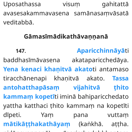
Uposathassa visuṃ gahitattā
avasesakammavasena samānasaṃvāsatā
veditabbā.
Gāmasīmādikathāvaṇṇanā
.
Aparicchinnāyā
ti
147
baddhasīmāvasena akataparicchedāya.
Yena kenaci khaṇitvā akato
ti antamaso
tiracchānenapi khaṇitvā akato.
Tassa
antohatthapāsaṃ vijahitvā ṭhito
kammaṃ kopetī
ti iminā bahiparicchedato
yattha katthaci ṭhito kammaṃ na kopetīti
dīpeti. Yaṃ pana vuttaṃ
mātikāṭṭhakathāyaṃ
(kaṅkhā. aṭṭha.