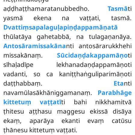
aḍḍhaṭṭhamaratanubbedho.
Tasmā
ti
yasmā ekena na vaṭṭati, tasmā.
Dvattiṃsapalaguḷapiṇḍappamāṇatā
thūlatāya gahetabbā, na tulagaṇanāya.
Antosāramissakāna
nti antosārarukkhehi
missakānaṃ.
Sūcidaṇḍakappamāṇo
ti
sīhaḷadīpe lekhanadaṇḍappamāṇoti
vadanti, so ca kaniṭṭhaṅguliparimāṇoti
daṭṭhabbaṃ.
Eta
nti
navamūlasākhāniggamanaṃ.
Parabhāge
kittetuṃ vaṭṭatī
ti bahi nikkhamitvā
ṭhitesu aṭṭhasu maggesu ekissā disāya
ekaṃ, aparāya ekanti evaṃ catūsu
ṭhānesu kittetuṃ vaṭṭati.