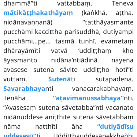
dhammā’’ti vattabbaṃ. Teneva
mātikāṭṭhakathāyaṃ
(kaṅkhā. aṭṭha.
nidānavaṇṇanā) ‘‘tatthāyasmante
pucchāmi kaccittha parisuddhā, dutiyampi
pucchāmi…pe… tasmā tuṇhī, evametaṃ
dhārayāmīti vatvā ‘uddiṭṭhaṃ kho
āyasmanto nidāna’ntiādinā nayena
avasese sutena sāvite uddiṭṭho hotī’’ti
vuttaṃ.
Sutenā
ti sutapadena.
Savarabhaya
nti vanacarakabhayaṃ.
Tenāha
‘‘aṭavimanussabhaya’’
nti.
‘‘Avasesaṃ sutena sāvetabba’’nti vacanato
nidānuddese aniṭṭhite sutena sāvetabbaṃ
nāma natthīti āha
‘‘dutiyādīsu
uddesesū’’
ti. Uddiṭṭhauddesāpekkhañhi