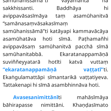
samūhanissāmā’’ti vāyamantā na
sakkhissanti. Baddhāya hi
avippavāsasīmāya taṃ asamūhanitvā
‘‘samānasaṃvāsakasīmaṃ
samūhanissāmā’’ti katāyapi kammavācāya
asamūhatāva hoti sīmā. Paṭhamañhi
avippavāsaṃ samūhanitvā pacchā sīmā
samūhanitabbā. Ekaratanappamāṇā
suviññeyyatarā hotīti katvā vuttaṃ
‘‘ekaratanappamāṇā vaṭṭatī’’
ti.
Ekaṅgulamattāpi sīmantarikā vaṭṭatiyeva.
Tattakenapi hi sīmā asambhinnāva hoti.
Avasesanimittānī
ti mahāsīmāya
bāhirapasse nimittāni. Khaṇḍasīmato