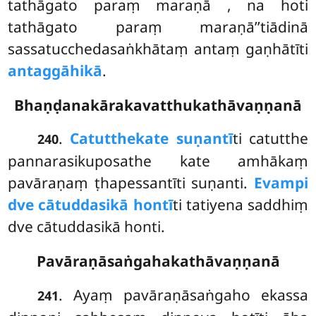
tathāgato paraṃ maraṇā
, na hoti
tathāgato paraṃ maraṇā’’tiādinā
sassatucchedasaṅkhātaṃ antaṃ gaṇhātīti
antaggāhikā
.
Bhaṇḍanakārakavatthukathāvaṇṇanā
.
Catutthe
kate suṇantī
ti catutthe
240
pannarasikuposathe kate amhākaṃ
pavāraṇaṃ ṭhapessantīti suṇanti.
Evampi
dve cātuddasikā hontī
ti tatiyena saddhiṃ
dve cātuddasikā honti.
Pavāraṇāsaṅgahakathāvaṇṇanā
. Ayaṃ pavāraṇāsaṅgaho ekassa
241