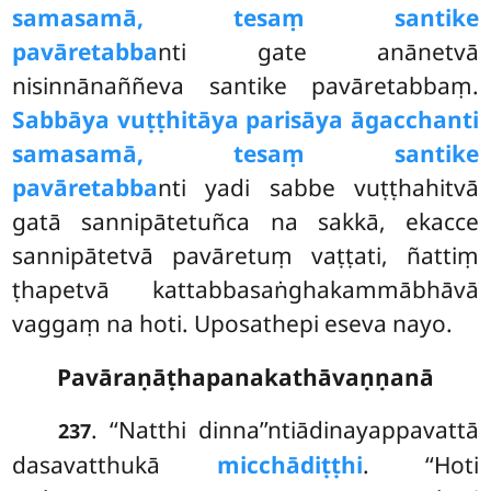
samasamā, tesaṃ santike
pavāretabba
nti gate anānetvā
nisinnānaññeva santike pavāretabbaṃ.
Sabbāya vuṭṭhitāya parisāya āgacchanti
samasamā, tesaṃ santike
pavāretabba
nti yadi sabbe vuṭṭhahitvā
gatā sannipātetuñca na sakkā, ekacce
sannipātetvā pavāretuṃ vaṭṭati, ñattiṃ
ṭhapetvā kattabbasaṅghakammābhāvā
vaggaṃ na hoti. Uposathepi eseva nayo.
Pavāraṇāṭhapanakathāvaṇṇanā
. ‘‘Natthi dinna’’ntiādinayappavattā
237
dasavatthukā
micchādiṭṭhi
. ‘‘Hoti