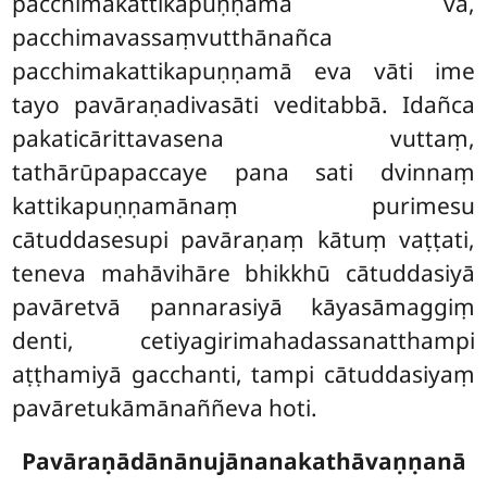
pacchimakattikapuṇṇamā vā,
pacchimavassaṃvutthānañca
pacchimakattikapuṇṇamā eva vāti ime
tayo pavāraṇadivasāti veditabbā. Idañca
pakaticārittavasena vuttaṃ,
tathārūpapaccaye pana sati dvinnaṃ
kattikapuṇṇamānaṃ purimesu
cātuddasesupi pavāraṇaṃ kātuṃ vaṭṭati,
teneva mahāvihāre bhikkhū cātuddasiyā
pavāretvā pannarasiyā kāyasāmaggiṃ
denti, cetiyagirimahadassanatthampi
aṭṭhamiyā gacchanti, tampi cātuddasiyaṃ
pavāretukāmānaññeva hoti.
Pavāraṇādānānujānanakathāvaṇṇanā