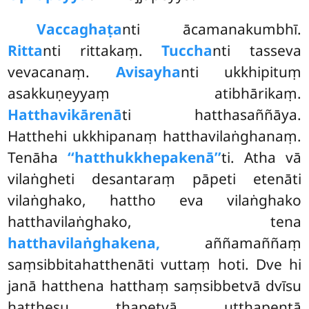
Vaccaghaṭa
nti ācamanakumbhī.
Ritta
nti rittakaṃ.
Tuccha
nti tasseva
vevacanaṃ.
Avisayha
nti ukkhipituṃ
asakkuṇeyyaṃ atibhārikaṃ.
Hatthavikārenā
ti hatthasaññāya.
Hatthehi ukkhipanaṃ hatthavilaṅghanaṃ.
Tenāha
‘‘hatthukkhepakenā’’
ti. Atha vā
vilaṅgheti desantaraṃ pāpeti etenāti
vilaṅghako, hattho eva vilaṅghako
hatthavilaṅghako, tena
hatthavilaṅghakena,
aññamaññaṃ
saṃsibbitahatthenāti vuttaṃ hoti. Dve hi
janā hatthena hatthaṃ saṃsibbetvā dvīsu
hatthesu ṭhapetvā uṭṭhapentā