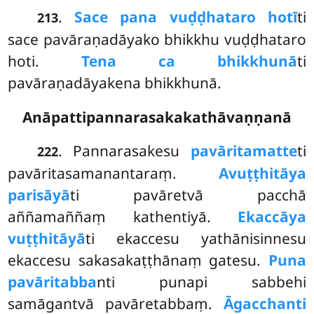
.
Sace pana vuḍḍhataro hotī
ti
213
sace pavāraṇadāyako bhikkhu vuḍḍhataro
hoti.
Tena ca bhikkhunā
ti
pavāraṇadāyakena bhikkhunā.
Anāpattipannarasakakathāvaṇṇanā
. Pannarasakesu
pavāritamatte
ti
222
pavāritasamanantaraṃ.
Avuṭṭhitāya
parisāyā
ti pavāretvā pacchā
aññamaññaṃ kathentiyā.
Ekaccāya
vuṭṭhitāyā
ti ekaccesu yathānisinnesu
ekaccesu sakasakaṭṭhānaṃ gatesu.
Puna
pavāritabba
nti punapi sabbehi
samāgantvā pavāretabbaṃ.
Āgacchanti