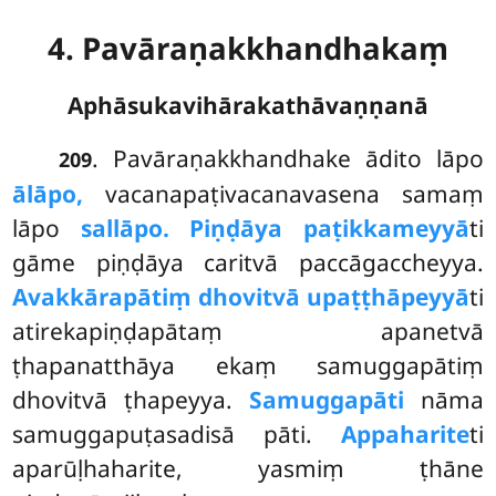
4. Pavāraṇakkhandhakaṃ
Aphāsukavihārakathāvaṇṇanā
. Pavāraṇakkhandhake
ādito lāpo
209
ālāpo,
vacanapaṭivacanavasena samaṃ
lāpo
sallāpo. Piṇḍāya paṭikkameyyā
ti
gāme piṇḍāya caritvā paccāgaccheyya.
Avakkārapātiṃ dhovitvā upaṭṭhāpeyyā
ti
atirekapiṇḍapātaṃ apanetvā
ṭhapanatthāya ekaṃ samuggapātiṃ
dhovitvā ṭhapeyya.
Samuggapāti
nāma
samuggapuṭasadisā pāti.
Appaharite
ti
aparūḷhaharite, yasmiṃ ṭhāne