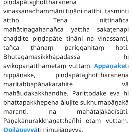
piṇḍapātajjhottharaṇena
vinassanadhammāni tiṇāni natthi, tasminti
attho. Tena nittiṇañca
mahātiṇagahanañca yattha sakaṭenapi
chaḍḍite piṇḍapāte tiṇāni na vinassanti,
tañca ṭhānaṃ pariggahitaṃ hoti.
Bhūtagāmasikkhāpadassa hi
avikopanatthametaṃ vuttaṃ.
Appāṇake
ti
nippāṇake, piṇḍapātajjhottharaṇena
maritabbapāṇakarahite vā
mahāudakakkhandhe. Parittodake eva hi
bhattapakkhepena āluḷite sukhumapāṇakā
maranti, na mahātaḷākādīsūti.
Pāṇakānurakkhaṇatthañhi etaṃ vuttaṃ.
Opilāpeyyā
ti nimujjāpeyya.