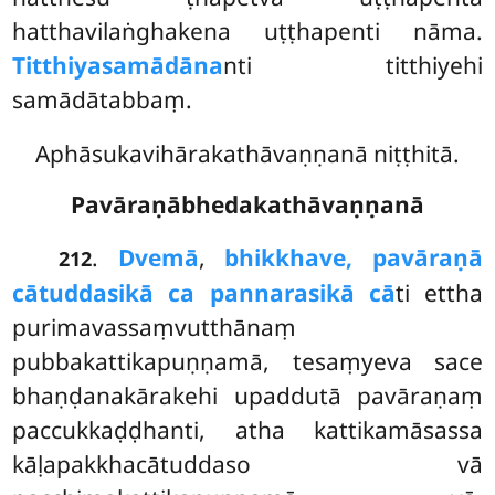
hatthavilaṅghakena uṭṭhapenti nāma.
Titthiyasamādāna
nti titthiyehi
samādātabbaṃ.
Aphāsukavihārakathāvaṇṇanā niṭṭhitā.
Pavāraṇābhedakathāvaṇṇanā
.
Dvemā
,
bhikkhave, pavāraṇā
212
cātuddasikā ca pannarasikā cā
ti ettha
purimavassaṃvutthānaṃ
pubbakattikapuṇṇamā, tesaṃyeva sace
bhaṇḍanakārakehi upaddutā pavāraṇaṃ
paccukkaḍḍhanti, atha kattikamāsassa
kāḷapakkhacātuddaso vā