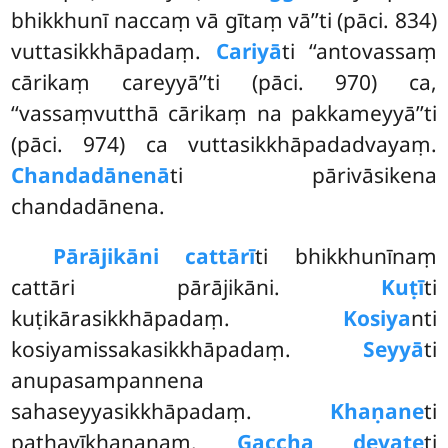
bhikkhunī naccaṃ vā gītaṃ vā’’ti (pāci. 834)
vuttasikkhāpadaṃ.
Cariyā
ti ‘‘antovassaṃ
cārikaṃ careyyā’’ti (pāci. 970) ca,
‘‘vassaṃvutthā cārikaṃ na pakkameyyā’’ti
(pāci. 974) ca vuttasikkhāpadadvayaṃ.
Chandadānenā
ti pārivāsikena
chandadānena.
Pārājikāni cattārī
ti bhikkhunīnaṃ
cattāri pārājikāni.
Kuṭī
ti
kuṭikārasikkhāpadaṃ.
Kosiya
nti
kosiyamissakasikkhāpadaṃ.
Seyyā
ti
anupasampannena
sahaseyyasikkhāpadaṃ.
Khaṇane
ti
pathavīkhaṇanaṃ.
Gaccha devate
ti