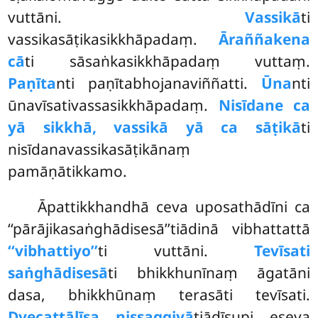
vuttāni.
Vassikā
ti
vassikasāṭikasikkhāpadaṃ.
Āraññakena
cā
ti sāsaṅkasikkhāpadaṃ vuttaṃ.
Paṇīta
nti paṇītabhojanaviññatti.
Ūna
nti
ūnavīsativassasikkhāpadaṃ.
Nisīdane ca
yā sikkhā, vassikā yā ca sāṭikā
ti
nisīdanavassikasāṭikānaṃ
pamāṇātikkamo.
Āpattikkhandhā ceva uposathādīni ca
‘‘pārājikasaṅghādisesā’’tiādinā vibhattattā
‘‘vibhattiyo’’
ti vuttāni.
Tevīsati
saṅghādisesā
ti bhikkhunīnaṃ āgatāni
dasa, bhikkhūnaṃ terasāti tevīsati.
Dvecattālīsa nissaggiyā
tiādīsupi eseva