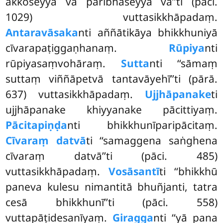
akkoseyya vā paribhāseyya vā’’ti (pāci.
1029) vuttasikkhāpadaṃ.
Antaravāsaka
nti aññātikāya bhikkhuniyā
cīvarapaṭiggaṇhanaṃ.
Rūpiya
nti
rūpiyasaṃvohāraṃ.
Sutta
nti ‘‘sāmaṃ
suttaṃ viññāpetvā tantavāyehī’’ti (pārā.
637) vuttasikkhāpadaṃ.
Ujjhāpanake
ti
ujjhāpanake khiyyanake pācittiyaṃ.
Pācitapiṇḍa
nti bhikkhunīparipācitaṃ.
Cīvaraṃ datvā
ti ‘‘samaggena saṅghena
cīvaraṃ datvā’’ti (pāci. 485)
vuttasikkhāpadaṃ.
Vosāsantī
ti ‘‘bhikkhū
paneva kulesu nimantitā bhuñjanti, tatra
cesā bhikkhunī’’ti (pāci. 558)
vuttapāṭidesanīyaṃ.
Giragga
nti ‘‘yā pana