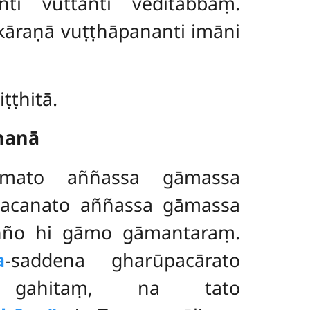
nti vuttanti veditabbaṃ.
kāraṇā vuṭṭhāpananti imāni
ṭṭhitā.
ṇanā
āmato aññassa gāmassa
 vacanato aññassa gāmassa
Añño hi gāmo gāmantaraṃ.
a
-saddena gharūpacārato
naṃ gahitaṃ, na tato