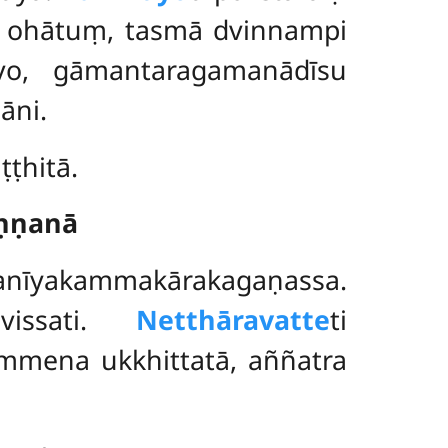
a ohātuṃ, tasmā dvinnampi
vo, gāmantaragamanādīsu
āni.
ṭhitā.
aṇṇanā
yakammakārakagaṇassa.
vissati.
Netthāravatte
ti
mena ukkhittatā, aññatra