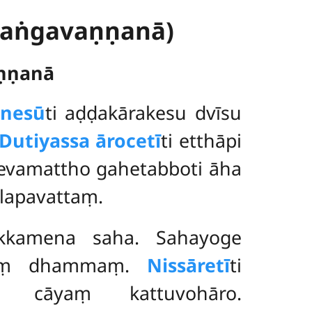
haṅgavaṇṇanā)
aṇṇanā
anesū
ti aḍḍakārakesu dvīsu
Dutiyassa ārocetī
ti etthāpi
i evamattho gahetabboti āha
ālapavattaṃ.
tikkamena saha. Sahayoge
aṃ dhammaṃ.
Nissāretī
ti
i cāyaṃ kattuvohāro.