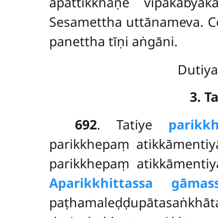
āpattikkhaṇe vipākābyā
Sesamettha uttānameva. Co
panettha tīṇi aṅgāni.
Dutiya
3. 
692
. Tatiye
parikk
parikkhepaṃ atikkāmentiy
parikkhepaṃ atikkāmenti
Aparikkhittassa gāma
paṭhamaleḍḍupātasaṅ