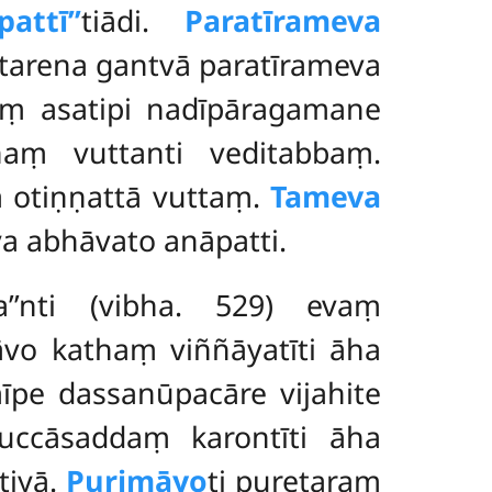
attī’’
tiādi.
Paratīrameva
tarena gantvā paratīrameva
aṃ asatipi nadīpāragamane
haṃ vuttanti veditabbaṃ.
a otiṇṇattā vuttaṃ.
Tameva
a abhāvato anāpatti.
a’’nti (vibha. 529) evaṃ
āvo kathaṃ viññāyatīti āha
īpe dassanūpacāre vijahite
 uccāsaddaṃ karontīti āha
tiyā.
Purimāyo
ti puretaraṃ