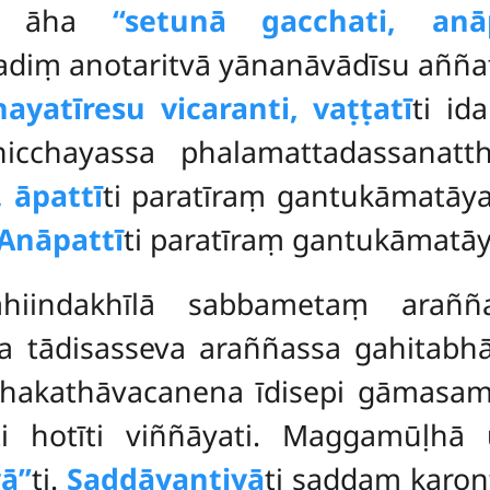
īti āha
‘‘setunā gacchati, anāp
nadiṃ anotaritvā yānanāvādīsu añña
ayatīresu vicaranti, vaṭṭatī
ti id
icchayassa phalamattadassanatt
 āpattī
ti paratīraṃ gantukāmatāy
Anāpattī
ti paratīraṃ gantukāmatāy
bahiindakhīlā sabbametaṃ araññ
a tādisasseva araññassa gahitabh
ṭṭhakathāvacanena īdisepi gāmasam
ti hotīti viññāyati. Maggamūḷhā
’’
ti.
Saddāyantiyā
ti saddaṃ karon