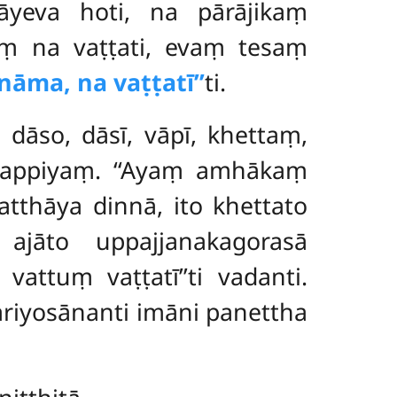
vāyeva hoti, na pārājikaṃ
tuṃ na vaṭṭati, evaṃ tesaṃ
āma, na vaṭṭatī’’
ti.
dāso, dāsī, vāpī, khettaṃ,
 akappiyaṃ. ‘‘Ayaṃ amhākaṃ
thāya dinnā, ito khettato
ajāto uppajjanakagorasā
attuṃ vaṭṭatī’’ti vadanti.
iyosānanti imāni panettha