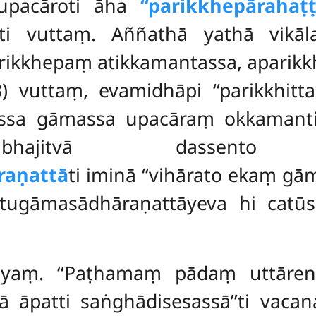
 upacāroti āha
‘‘parikkhepārahaṭṭ
’’ti vuttaṃ. Aññathā yathā vikā
parikkhepaṃ atikkamantassa, aparik
13) vuttaṃ, evamidhāpi ‘‘parikkhi
tassa gāmassa upacāraṃ okkamantiy
 vibhajitvā dasse
raṇattā
ti iminā ‘‘vihārato ekaṃ gā
atugāmasādhāraṇattāyeva hi cat
yaṃ. ‘‘Paṭhamaṃ pādaṃ uttārenti
 āpatti saṅghādisesassā’’ti vaca