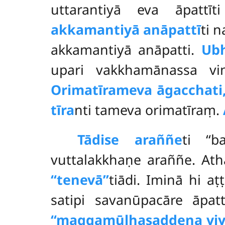
uttarantiyā eva āpatt
akkamantiyā anāpattī
ti 
akkamantiyā anāpatti.
Ubh
upari vakkhamānassa vin
Orimatīrameva āgacchati,
tīra
nti tameva orimatīraṃ.
Tādise araññe
ti ‘‘
vuttalakkhaṇe araññe. Ath
‘‘tenevā’’
tiādi. Iminā hi a
satipi savanūpacāre āpat
‘‘maggamūḷhasaddena viyā