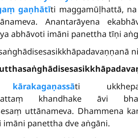
aṃ gaṇhātī
ti maggamūḷhattā, n
ttānameva. Anantarāyena ekabhā
a abhāvoti imāni panettha tīṇi aṅg
asaṅghādisesasikkhāpadavaṇṇanā niṭ
tutthasaṅghādisesasikkhāpadav
he
kārakagaṇassā
ti ukkhepanī
ṃ vattaṃ khandhake āvi bha
 Sesaṃ uttānameva. Dhammena kam
 imāni panettha dve aṅgāni.