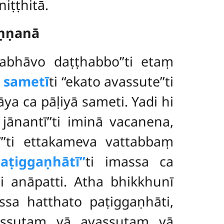
iṭṭhitā.
aṇṇanā
tabhāvo daṭṭhabbo’’ti etaṃ
ā sametī
ti ‘‘ekato avassute’’ti
āya ca pāḷiyā sameti. Yadi hi
ānantī’’ti iminā vacanena,
ī’’ti ettakameva vattabbaṃ
ṭiggaṇhātī’’
ti imassa ca
 anāpatti. Atha bhikkhunī
ssa hatthato paṭiggaṇhāti,
assutaṃ vā avassutaṃ vā