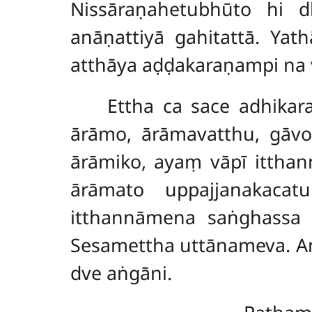
Nissāraṇahetubhūto h
anāṇattiyā gahitattā. Yat
atthāya aḍḍakaraṇampi na v
Ettha ca sace adhikar
ārāmo, ārāmavatthu, gāvo,
ārāmiko, ayaṃ vāpī ittha
ārāmato uppajjanakacat
itthannāmena saṅghassa di
Sesamettha uttānameva. A
dve aṅgāni.