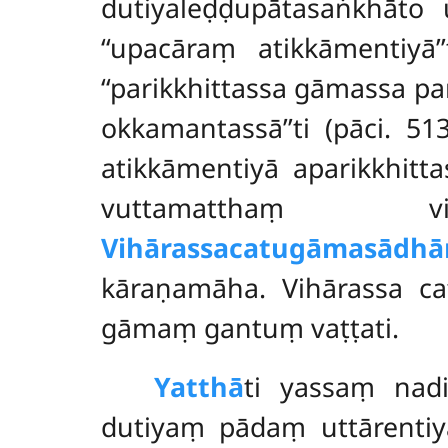
dutiyaleḍḍupātasaṅkhāto
‘‘upacāraṃ atikkāmentiyā
‘‘parikkhittassa gāmassa 
okkamantassā’’ti (pāci. 5
atikkāmentiyā aparikkhit
vuttamatthaṃ
Vihārassa
catugāmasādhā
kāraṇamāha. Vihārassa c
gāmaṃ gantuṃ vaṭṭati.
Yatthā
ti yassaṃ nadi
dutiyaṃ pādaṃ uttārentiyā