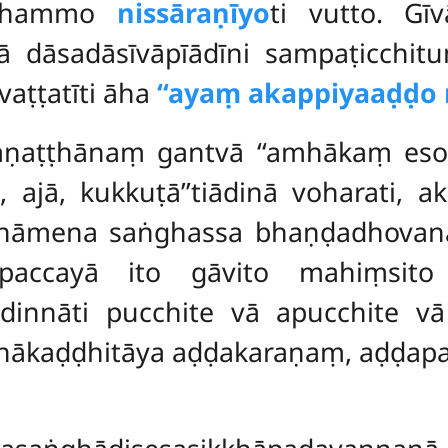
i dhammo
nissāraṇīyo
ti vutto. Gī
hā dāsadāsīvāpīādīni sampaṭicchi
aṭṭatīti āha
‘‘ayaṃ akappiyaaḍḍo n
aṇaṭṭhānaṃ gantvā ‘‘amhākaṃ eso 
 ajā, kukkuṭā’’tiādinā voharati,
nnāmena saṅghassa bhaṇḍadhovanat
upaccayā ito gāvito mahiṃsito 
nnāti pucchite vā apucchite vā v
nākaḍḍhitāya aḍḍakaraṇaṃ, aḍḍapar