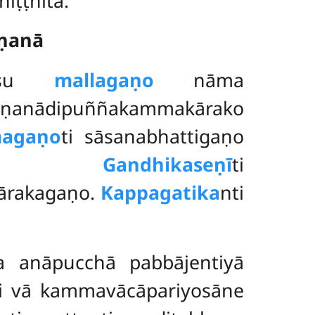
ṭṭhitā.
ṇṇanā
dīsu
mallagaṇo
nāma
khaṇanādipuññakammakārako
agaṇo
ti sāsanabhattigaṇo
uccati.
Gandhikaseṇī
ti
kārakagaṇo.
Kappagatika
nti
na anāpucchā pabbājentiyā
īti vā kammavācāpariyosāne