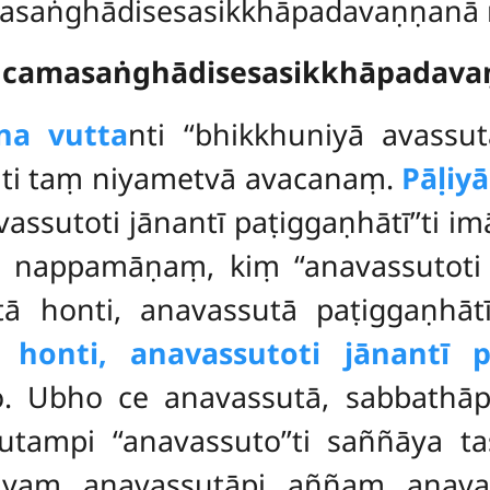
asaṅghādisesasikkhāpadavaṇṇanā n
ñcamasaṅghādisesasikkhāpadav
na vutta
nti ‘‘bhikkhuniyā avassu
ti taṃ niyametvā avacanaṃ.
Pāḷiy
vassutoti jānantī paṭiggaṇhātī’’ti im
nappamāṇaṃ, kiṃ ‘‘anavassutoti j
tā honti, anavassutā paṭiggaṇhāt
 honti, anavassutoti jānantī pa
o. Ubho ce anavassutā, sabbathāpi
ampi ‘‘anavassuto’’ti saññāya ta
sayaṃ anavassutāpi aññaṃ anav