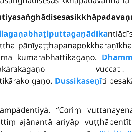
saṅghādisesasikkhāpadavaṇṇanā ni
utiyasaṅghādisesasikkhāpadava
llagaṇabhaṭiputtagaṇādika
ntiā
tattha pānīyaṭṭhapanapokkharaṇī
ma kumārabhattikagaṇo.
Dhamm
ñakammakārakagaṇo v
tikārako gaṇo.
Dussikaseṇī
ti pesa
sampādentiyā. ‘‘Coriṃ vuttanaye
ṇattiṃ ajānantā ariyāpi vuṭṭhāpent