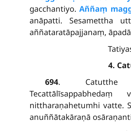
gacchantiyo.
Aññaṃ magg
anāpatti. Sesamettha u
aññataratāpajjanaṃ, āpadāy
Tatiy
4. Ca
694
. Catutt
Tecattālīsappabheda
nittharaṇahetumhi
vatte.
anuññātakāraṇā osāraṇanti