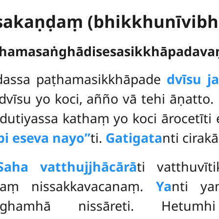
esakaṇḍaṃ (bhikkhunīvib
ṭhamasaṅghādisesasikkhāpadav
ṇḍassa
paṭhamasikkhāpade
dvīsu j
 dvīsu yo koci, añño vā tehi āṇatto.
 dutiyassa kathaṃ yo koci ārocetīt
pi eseva nayo’’
ti.
Gatigata
nti cirak
Saha vatthujjhācārā
ti vatthuvī
idaṃ nissakkavacanaṃ.
Ya
nti y
ṅghamhā nissāreti. Hetumh