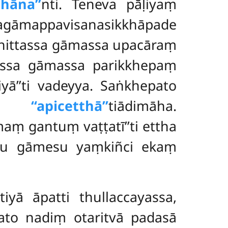
hāna’’
nti. Teneva pāḷiyaṃ
lagāmappavisanasikkhāpade
khittassa gāmassa upacāraṃ
ttassa gāmassa parikkhepaṃ
ā’’ti vadeyya. Saṅkhepato
nto
‘‘apicetthā’’
tiādimāha.
maṃ gantuṃ vaṭṭatī’’ti ettha
ūsu gāmesu yaṃkiñci ekaṃ
yā āpatti thullaccayassa,
nato nadiṃ otaritvā padasā