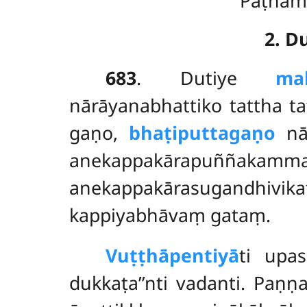
Paṭhama
2. D
683
. Dutiye
ma
nārāyanabhattiko tattha 
gaṇo,
bhaṭiputtagaṇo
nā
anekappakārapuñ
anekappakārasugandhivika
kappiyabhāvaṃ gataṃ.
Vuṭṭhāpentiyā
ti upa
dukkaṭa’’nti vadanti. Paṇ