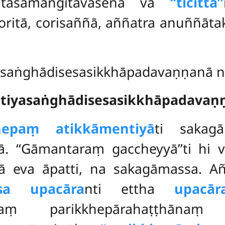
katasamaṅgitāvasena vā
‘‘ticitta’’
ritā, corisaññā, aññatra anuññāta
saṅghādisesasikkhāpadavaṇṇanā ni
Tatiyasaṅghādisesasikkhāpadavaṇ
hepaṃ atikkāmentiyā
ti sakag
ā. ‘‘Gāmantaraṃ gaccheyyā’’ti hi
yā eva āpatti, na sakagāmassa. 
ssa upacāra
nti ettha
upacār
khātaṃ parikkhepārahaṭṭhā