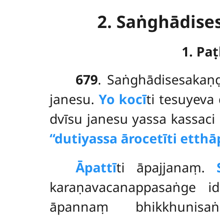
2. Saṅghādis
1. Pa
679
. Saṅghādisesaka
janesu.
Yo kocī
ti tesuyeva
dvīsu janesu yassa kassaci
‘‘dutiyassa ārocetīti etthā
Āpattī
ti āpajjanaṃ.
karaṇavacanappasaṅge 
āpannaṃ bhikkhunisa