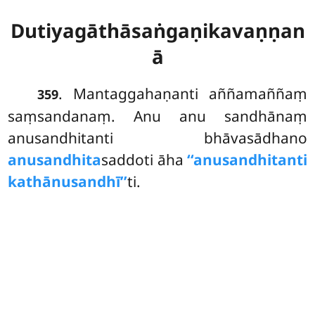
Dutiyagāthāsaṅgaṇikavaṇṇan
ā
. Mantaggahaṇanti
aññamaññaṃ
359
saṃsandanaṃ. Anu anu sandhānaṃ
anusandhitanti bhāvasādhano
anusandhita
saddoti āha
‘‘anusandhitanti
kathānusandhī’’
ti.