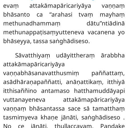
evaṃ attakāmapāricariyāya vaṇṇaṃ
bhāsanto ca ‘‘arahasi tvaṃ mayhaṃ
methunadhammaṃ dātu’’ntiādinā
methunappaṭisaṃyutteneva vacanena yo
bhāseyya, tassa saṅghādiseso.
Sāvatthiyaṃ udāyittheraṃ ārabbha
attakāmapāricariyāya
vaṇṇabhāsanavatthusmiṃ paññattaṃ,
asādhāraṇapaññatti, anāṇattikaṃ, itthiyā
itthisaññino antamaso hatthamuddāyapi
vuttanayeneva attakāmapāricariyāya
vaṇṇaṃ bhāsantassa sace sā tamatthaṃ
tasmiṃyeva khaṇe jānāti, saṅghādiseso
.
No ce jānāti, thullaccayaṃ. Paṇḍake