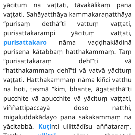
yācituṃ na vaṭṭati, tāvakālikaṃ pana
vaṭṭati. Sahāyatthāya kammakaraṇatthāya
‘‘purisaṃ dethā’’ti vattuṃ vaṭṭati,
purisattakarampi yācituṃ vaṭṭati,
purisattakaro
nāma vaḍḍhakiādinā
purisena kātabbaṃ hatthakammaṃ. Taṃ
‘‘purisattakaraṃ dehī’’ti vā
‘‘hatthakammaṃ dehī’’ti vā vatvā yācituṃ
vaṭṭati. Hatthakammaṃ nāma kiñci vatthu
na hoti, tasmā ‘‘kiṃ, bhante, āgatatthā’’ti
pucchite vā apucchite vā yācituṃ vaṭṭati,
viññattipaccayā doso natthi,
migaluddakādayo pana sakakammaṃ na
yācitabbā.
Kuṭi
nti ullittādīsu aññataraṃ.