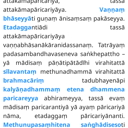
attakāmapāricariyā, tassā
attakāmapāricariyāya.
Vaṇṇaṃ
bhāseyyā
ti guṇaṃ ānisaṃsaṃ pakāseyya.
Etadagga
ntiādi tassā
attakāmapāricariyāya
vaṇṇabhāsanākāranidassanaṃ. Tatrāyaṃ
padasambandhavaseneva saṅkhepattho –
yā mādisaṃ pāṇātipātādīhi virahitattā
sīlavantaṃ
methunadhammā virahitattā
brahmacāriṃ
tadubhayenāpi
kalyāṇadhammaṃ etena dhammena
paricareyya
abhirameyya, tassā evaṃ
mādisaṃ paricarantiyā yā ayaṃ pāricariyā
nāma, etadaggaṃ pāricariyānanti.
Methunupasaṃhitena saṅghādiseso
ti