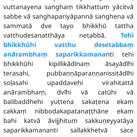
vuttanayena saṅghaṃ tikkhattuṃ yācitvā
sabbe vā saṅghapariyāpannā saṅghena vā
sammatā dve tayo bhikkhū tattha
vatthudesanatthāya netabbā.
Tehi
bhikkhūhi vatthu desetabbaṃ
anārambhaṃ saparikkamana
nti tehi
bhikkhūhi
kipillikādīnaṃ āsayādīhi
terasahi, pubbaṇṇāparaṇṇanissitādīhi
soḷasahi upaddavehi virahitattā
anārambhaṃ, dvīhi vā catūhi vā
balibaddhehi yuttena sakaṭena ekaṃ
cakkaṃ nibbodakapatanaṭṭhāne ekaṃ
bahi katvā āvijjhituṃ sakkuṇeyyatāya
saparikkamananti sallakkhetvā sace