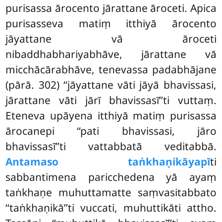
purisassa ārocento jārattane āroceti. Apica
purisasseva matiṃ itthiyā ārocento
jāyattane vā āroceti
nibaddhabhariyabhāve, jārattane vā
micchācārabhāve, tenevassa padabhājane
(pārā. 302) ‘‘jāyattane vāti jāyā bhavissasi,
jārattane vāti jārī bhavissasī’’ti vuttaṃ.
Eteneva upāyena itthiyā matiṃ purisassa
ārocanepi ‘‘pati bhavissasi, jāro
bhavissasī’’ti
vattabbatā veditabbā.
Antamaso taṅkhaṇikāyapī
ti
sabbantimena paricchedena yā ayaṃ
taṅkhaṇe muhuttamatte saṃvasitabbato
‘‘taṅkhaṇikā’’ti vuccati, muhuttikāti attho.