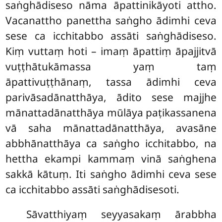
saṅghādiseso nāma āpattinikāyoti attho.
Vacanattho panettha saṅgho ādimhi ceva
sese ca icchitabbo assāti saṅghādiseso.
Kiṃ vuttaṃ hoti – imaṃ āpattiṃ āpajjitvā
vuṭṭhātukāmassa yaṃ taṃ
āpattivuṭṭhānaṃ, tassa ādimhi ceva
parivāsadānatthāya, ādito sese majjhe
mānattadānatthāya mūlāya paṭikassanena
vā saha mānattadānatthāya, avasāne
abbhānatthāya ca saṅgho icchitabbo, na
hettha ekampi kammaṃ vinā saṅghena
sakkā kātuṃ. Iti saṅgho ādimhi ceva sese
ca icchitabbo assāti saṅghādisesoti.
Sāvatthiyaṃ seyyasakaṃ ārabbha