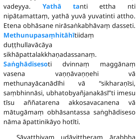
vadeyya.
Yathā ta
nti ettha nti
nipātamattaṃ, yathā yuvā yuvatinti attho.
Etena obhāsane nirāsaṅkabhāvaṃ dasseti.
Methunupasaṃhitāhī
tiidaṃ
duṭṭhullavācāya
sikhāpattalakkhaṇadassanaṃ.
Saṅghādiseso
ti dvinnaṃ maggānaṃ
vasena vaṇṇāvaṇṇehi vā
methunayācanādīhi vā ‘‘sikharaṇīsi,
saṃbhinnāsi, ubhatobyañjanakāsī’’ti imesu
tīsu aññatarena akkosavacanena vā
mātugāmaṃ obhāsantassa saṅghādiseso
nāma āpattinikāyo hotīti.
Sāvatthiyaṃ udāyittheraṃ ārabbha