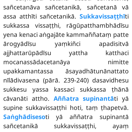
sañcetanāva sañcetanikā, sañcetanā vā
assa atthīti sañcetanikā.
Sukkavissaṭṭhī
ti
sukkassa vissaṭṭhi, rāgūpatthambhādīsu
yena kenaci aṅgajāte kammaññataṃ patte
ārogyādīsu yaṃkiñci apadisitvā
ajjhattarūpādīsu yattha katthaci
mocanassādacetanāya nimitte
upakkamantassa āsayadhātunānattato
nīlādivasena (pārā. 239-240) dasavidhesu
sukkesu yassa kassaci sukkassa ṭhānā
cāvanāti attho.
Aññatra supinantā
ti yā
supine sukkavissaṭṭhi hoti, taṃ ṭhapetvā.
Saṅghādiseso
ti yā aññatra supinantā
sañcetanikā sukkavissaṭṭhi, ayaṃ