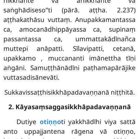
nikkhante vā anikkhante vā
saṅghādiseso’’ti (pārā. aṭṭha. 2.237)
aṭṭhakathāsu vuttaṃ. Anupakkamantassa
ca, amocanādhippāyassa ca, supinaṃ
passantassa ca, ummattakādīnañca
muttepi anāpatti. Sīlavipatti, cetanā,
upakkamo
, muccananti imānettha tīṇi
aṅgāni. Samuṭṭhānādīni paṭhamapārājike
vuttasadisānevāti.
Sukkavissaṭṭhisikkhāpadavaṇṇanā niṭṭhitā.
2. Kāyasaṃsaggasikkhāpadavaṇṇanā
Dutiye
otiṇṇo
ti yakkhādīhi viya sattā
anto uppajjantena rāgena vā otiṇṇo,