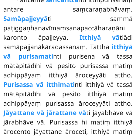
antare saṃcaraṇabhāvaṃ.
Samāpajjeyyā
ti sammā
paṭiggaṇhanavīmaṃsanapaccāharaṇāni
karonto āpajjeyya.
Itthiyā vā
tiādi
samāpajjanākāradassanaṃ. Tattha
itthiyā
vā purisamati
nti purisena vā tassa
mātāpitādīhi vā pesito purisassa matiṃ
adhippāyaṃ itthiyā āroceyyāti attho.
Purisassa vā itthimati
nti itthiyā vā tassā
mātāpitādīhi vā pesito itthiyā matiṃ
adhippāyaṃ purisassa
āroceyyāti attho.
Jāyattane vā jārattane vā
ti jāyabhāve vā
jārabhāve vā. Purisassa hi matiṃ itthiyā
ārocento jāyattane āroceti, itthiyā matiṃ