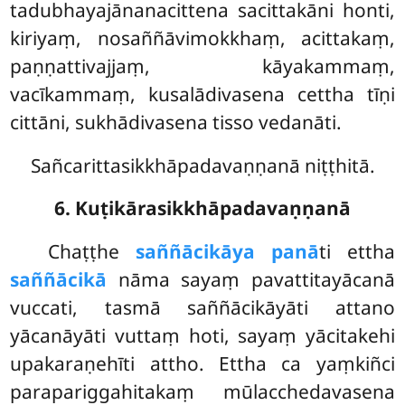
tadubhayajānanacittena sacittakāni honti,
kiriyaṃ, nosaññāvimokkhaṃ, acittakaṃ,
paṇṇattivajjaṃ, kāyakammaṃ,
vacīkammaṃ, kusalādivasena cettha tīṇi
cittāni, sukhādivasena tisso vedanāti.
Sañcarittasikkhāpadavaṇṇanā niṭṭhitā.
6. Kuṭikārasikkhāpadavaṇṇanā
Chaṭṭhe
saññācikāya panā
ti ettha
saññācikā
nāma sayaṃ pavattitayācanā
vuccati, tasmā saññācikāyāti attano
yācanāyāti vuttaṃ hoti, sayaṃ yācitakehi
upakaraṇehīti attho. Ettha ca yaṃkiñci
parapariggahitakaṃ
mūlacchedavasena