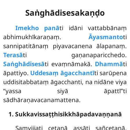
Saṅghādisesakaṇḍo
Ime
kho panā
ti idāni vattabbānaṃ
abhimukhīkaraṇaṃ.
Āyasmanto
ti
sannipatitānaṃ piyavacanena ālapanaṃ.
Terasā
ti gaṇanaparicchedo.
Saṅghādisesā
ti evaṃnāmakā.
Dhammā
ti
āpattiyo.
Uddesaṃ āgacchantī
ti sarūpena
uddisitabbataṃ āgacchanti, na nidāne viya
‘‘yassa siyā āpattī’’ti
sādhāraṇavacanamattena.
1. Sukkavissaṭṭhisikkhāpadavaṇṇanā
Saṃvijjati cetanā assāti sañcetanā,