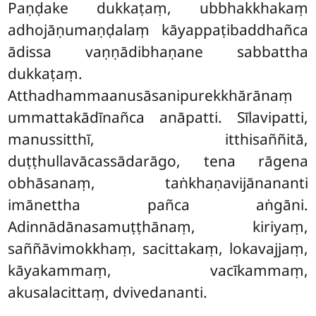
Paṇḍake dukkaṭaṃ, ubbhakkhakaṃ
adhojāṇumaṇḍalaṃ kāyappaṭibaddhañca
ādissa vaṇṇādibhaṇane sabbattha
dukkaṭaṃ.
Atthadhammaanusāsanipurekkhārānaṃ
ummattakādīnañca anāpatti. Sīlavipatti,
manussitthī, itthisaññitā,
duṭṭhullavācassādarāgo, tena rāgena
obhāsanaṃ, taṅkhaṇavijānananti
imānettha pañca aṅgāni.
Adinnādānasamuṭṭhānaṃ, kiriyaṃ,
saññāvimokkhaṃ, sacittakaṃ, lokavajjaṃ,
kāyakammaṃ, vacīkammaṃ,
akusalacittaṃ, dvivedananti.