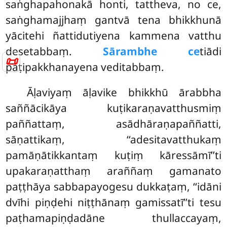
saṅghapahonakā honti, tattheva, no ce,
saṅghamajjhaṃ gantvā tena bhikkhunā
yācitehi ñattidutiyena kammena vatthu
desetabbaṃ.
Sārambhe ce
tiādi
📜
paṭipakkhanayena veditabbaṃ.
Āḷaviyaṃ āḷavike bhikkhū ārabbha
saññācikāya kuṭikaraṇavatthusmiṃ
paññattaṃ, asādhāraṇapaññatti,
sāṇattikaṃ, ‘‘adesitavatthukaṃ
pamāṇātikkantaṃ kuṭiṃ kāressāmī’’ti
upakaraṇatthaṃ araññaṃ gamanato
paṭṭhāya sabbapayogesu dukkaṭaṃ, ‘‘idāni
dvīhi piṇḍehi niṭṭhānaṃ gamissatī’’ti tesu
paṭhamapiṇḍadāne thullaccayaṃ,