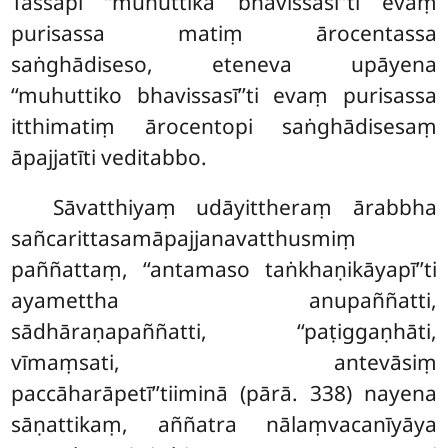
Tassāpi ‘‘muhuttikā bhavissasī’’ti evaṃ
purisassa matiṃ ārocentassa
saṅghādiseso, eteneva upāyena
‘‘muhuttiko bhavissasī’’ti evaṃ purisassa
itthimatiṃ ārocentopi saṅghādisesaṃ
āpajjatīti veditabbo.
Sāvatthiyaṃ udāyittheraṃ ārabbha
sañcarittasamāpajjanavatthusmiṃ
paññattaṃ, ‘‘antamaso taṅkhaṇikāyapī’’ti
ayamettha anupaññatti,
sādhāraṇapaññatti, ‘‘paṭiggaṇhāti,
vīmaṃsati, antevāsiṃ
paccāharāpetī’’tiiminā (pārā. 338) nayena
sāṇattikaṃ, aññatra nālaṃvacanīyāya