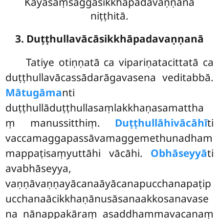
Kāyasaṃsaggasikkhāpadavaṇṇanā
niṭṭhitā.
3. Duṭṭhullavācāsikkhāpadavaṇṇanā
Tatiye otiṇṇatā ca vipariṇatacittatā ca
duṭṭhullavācassādarāgavasena veditabbā.
Mātugāma
nti
duṭṭhullāduṭṭhullasaṃlakkhaṇasamattha
ṃ manussitthiṃ.
Duṭṭhullāhivācāhī
ti
vaccamaggapassāvamaggemethunadham
mappaṭisaṃyuttāhi vācāhi.
Obhāseyyā
ti
avabhāseyya,
vaṇṇāvaṇṇayācanaāyācanapucchanapaṭip
ucchanaācikkhaṇānusāsanaakkosanavase
na nānappakāraṃ asaddhammavacanaṃ