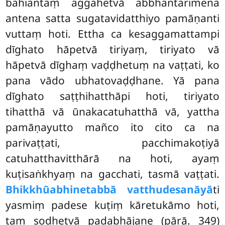
bahiantaṃ aggahetvā abbhantarimena
antena satta sugatavidatthiyo pamāṇanti
vuttaṃ hoti. Ettha ca kesaggamattampi
dīghato hāpetvā tiriyaṃ, tiriyato vā
hāpetvā dīghaṃ vaḍḍhetuṃ na vaṭṭati, ko
pana vādo ubhatovaḍḍhane. Yā pana
dīghato saṭṭhihatthāpi hoti, tiriyato
tihatthā vā ūnakacatuhatthā vā, yattha
pamāṇayutto mañco ito cito ca na
parivaṭṭati, pacchimakoṭiyā
catuhatthavitthārā na hoti, ayaṃ
kuṭisaṅkhyaṃ na gacchati, tasmā vaṭṭati.
Bhikkhū
abhinetabbā vatthudesanāyā
ti
yasmiṃ padese kuṭiṃ kāretukāmo hoti,
taṃ sodhetvā padabhājane (pārā. 349)