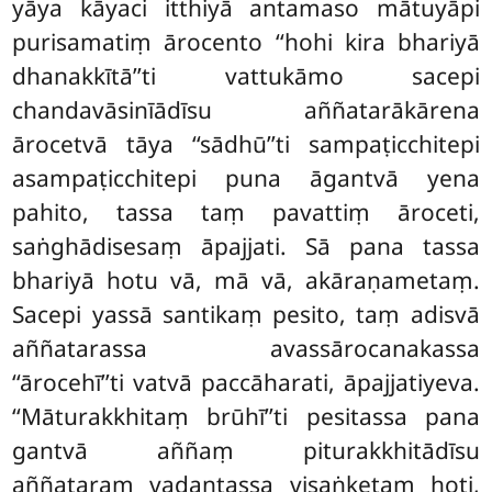
yāya kāyaci itthiyā antamaso mātuyāpi
purisamatiṃ ārocento ‘‘hohi kira bhariyā
dhanakkītā’’ti vattukāmo sacepi
chandavāsinīādīsu aññatarākārena
ārocetvā tāya ‘‘sādhū’’ti sampaṭicchitepi
asampaṭicchitepi puna āgantvā yena
pahito, tassa taṃ pavattiṃ āroceti,
saṅghādisesaṃ āpajjati. Sā pana tassa
bhariyā hotu vā, mā vā, akāraṇametaṃ.
Sacepi yassā santikaṃ pesito, taṃ adisvā
aññatarassa avassārocanakassa
‘‘ārocehī’’ti vatvā paccāharati, āpajjatiyeva.
‘‘Māturakkhitaṃ brūhī’’ti pesitassa pana
gantvā aññaṃ piturakkhitādīsu
aññataraṃ vadantassa visaṅketaṃ hoti,