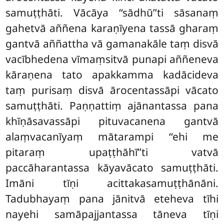
samuṭṭhāti. Vācāya ‘‘sādhū’’ti sāsanaṃ
gahetvā aññena karaṇīyena tassā gharaṃ
gantvā aññattha vā gamanakāle taṃ disvā
vacībhedena vīmaṃsitvā punapi aññeneva
kāraṇena tato apakkamma kadācideva
taṃ purisaṃ disvā ārocentassāpi vācato
samuṭṭhāti. Paṇṇattiṃ ajānantassa pana
khīṇāsavassāpi pituvacanena gantvā
alaṃvacanīyaṃ mātarampi ‘‘ehi me
pitaraṃ upaṭṭhāhī’’ti vatvā
paccāharantassa kāyavācato samuṭṭhāti.
Imāni tīṇi acittakasamuṭṭhānāni.
Tadubhayaṃ
pana jānitvā eteheva tīhi
nayehi samāpajjantassa tāneva tīṇi