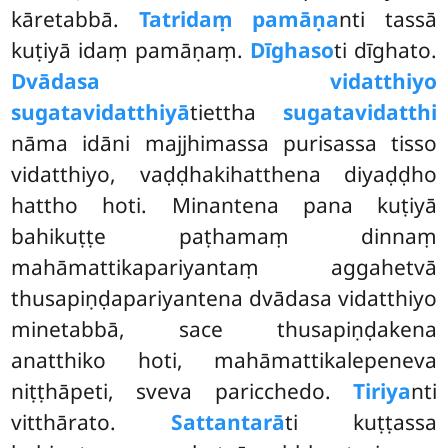
kāretabbā.
Tatridaṃ pamāṇa
nti tassā
kuṭiyā idaṃ pamāṇaṃ.
Dīghaso
ti dīghato.
Dvādasa vidatthiyo
sugatavidatthiyā
tiettha
sugatavidatthi
nāma idāni majjhimassa purisassa tisso
vidatthiyo, vaḍḍhakihatthena diyaḍḍho
hattho hoti. Minantena pana kuṭiyā
bahikuṭṭe paṭhamaṃ dinnaṃ
mahāmattikapariyantaṃ aggahetvā
thusapiṇḍapariyantena dvādasa vidatthiyo
minetabbā, sace thusapiṇḍakena
anatthiko hoti, mahāmattikalepeneva
niṭṭhāpeti, sveva paricchedo.
Tiriya
nti
vitthārato.
Sattantarā
ti kuṭṭassa