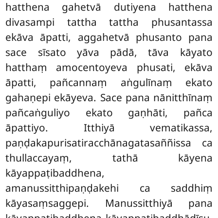
hatthena gahetvā dutiyena hatthena
divasampi tattha tattha phusantassa
ekāva āpatti, aggahetvā phusanto pana
sace sīsato yāva pādā, tāva kāyato
hatthaṃ amocentoyeva phusati, ekāva
āpatti, pañcannaṃ aṅgulīnaṃ ekato
gahaṇepi ekāyeva. Sace pana nānitthīnaṃ
pañcaṅguliyo ekato gaṇhāti, pañca
āpattiyo. Itthiyā vematikassa,
paṇḍakapurisatiracchānagatasaññissa ca
thullaccayaṃ, tathā kāyena
kāyappaṭibaddhena,
amanussitthipaṇḍakehi ca saddhiṃ
kāyasaṃsaggepi. Manussitthiyā pana