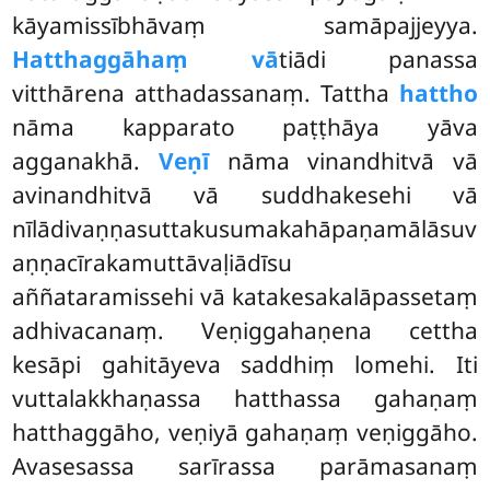
kāyamissībhāvaṃ samāpajjeyya.
Hatthaggāhaṃ vā
tiādi panassa
vitthārena atthadassanaṃ. Tattha
hattho
nāma kapparato paṭṭhāya yāva
agganakhā.
Veṇī
nāma vinandhitvā vā
avinandhitvā vā suddhakesehi vā
nīlādivaṇṇasuttakusumakahāpaṇamālāsuv
aṇṇacīrakamuttāvaḷiādīsu
aññataramissehi vā katakesakalāpassetaṃ
adhivacanaṃ. Veṇiggahaṇena cettha
kesāpi gahitāyeva saddhiṃ lomehi. Iti
vuttalakkhaṇassa hatthassa gahaṇaṃ
hatthaggāho, veṇiyā gahaṇaṃ veṇiggāho.
Avasesassa sarīrassa parāmasanaṃ