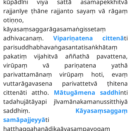
kūpādīni viya sattā asamapekkhitvā
rajjanīye ṭhāne rajjanto sayaṃ vā rāgaṃ
otiṇṇo,
kāyasaṃsaggarāgasamaṅgissetaṃ
adhivacanaṃ.
Vipariṇatena cittenā
ti
parisuddhabhavaṅgasantatisaṅkhātaṃ
pakatiṃ vijahitvā aññathā pavattena,
virūpaṃ vā pariṇatena yathā
parivattamānaṃ virūpaṃ hoti, evaṃ
vuttarāgavasena parivattetvā ṭhitena
cittenāti attho.
Mātugāmena saddhi
nti
tadahujātāyapi jīvamānakamanussitthiyā
saddhiṃ.
Kāyasaṃsaggaṃ
samāpajjeyyā
ti
hatthaggahaṇādikaāyasampayogaṃ