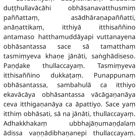
duṭṭhullavācāhi obhāsanavatthusmiṃ
paññattaṃ, asādhāraṇapaññatti,
anāṇattikaṃ, itthiyā itthisaññino
antamaso hatthamuddāyapi vuttanayena
obhāsantassa
sace sā tamatthaṃ
tasmiṃyeva khaṇe jānāti, saṅghādiseso.
Paṇḍake thullaccayaṃ. Tasmiṃyeva
itthisaññino dukkaṭaṃ. Punappunaṃ
obhāsantassa, sambahulā ca itthiyo
ekavācāya obhāsantassa vācāgaṇanāya
ceva itthigaṇanāya ca āpattiyo. Sace yaṃ
itthiṃ obhāsati, sā na jānāti, thullaccayaṃ.
Adhakkhakaṃ ubbhajāṇumaṇḍalaṃ
ādissa vaṇṇādibhaṇanepi thullaccayaṃ.