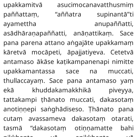
upakkamitvā asucimocanavatthusmiṃ
paññattaṃ, ‘‘aññatra supinantā’’ti
ayamettha anupaññatti,
asādhāraṇapaññatti, anāṇattikaṃ. Sace
pana parena attano aṅgajāte upakkamaṃ
kāretvā mocāpeti, āpajjatiyeva. Cetetvā
antamaso ākāse kaṭikampanenapi nimitte
upakkamantassa sace na muccati,
thullaccayaṃ. Sace pana antamaso
yaṃ
ekā khuddakamakkhikā piveyya,
tattakampi ṭhānato muccati, dakasotaṃ
anotiṇṇepi saṅghādiseso. Ṭhānato pana
cutaṃ avassameva dakasotaṃ otarati,
tasmā ‘‘dakasotaṃ otiṇṇamatte bahi