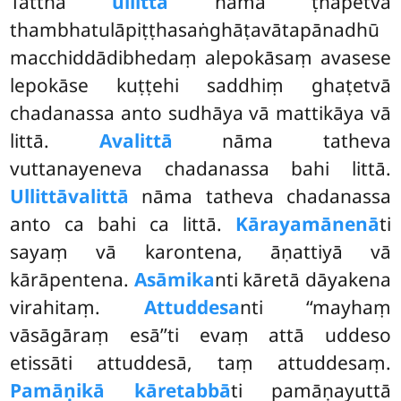
Tattha
ullittā
nāma ṭhapetvā
thambhatulāpiṭṭhasaṅghāṭavātapānadhū
macchiddādibhedaṃ alepokāsaṃ avasese
lepokāse kuṭṭehi saddhiṃ ghaṭetvā
chadanassa anto sudhāya vā mattikāya vā
littā.
Avalittā
nāma tatheva
vuttanayeneva chadanassa bahi littā.
Ullittāvalittā
nāma tatheva chadanassa
anto ca bahi ca littā.
Kārayamānenā
ti
sayaṃ vā karontena, āṇattiyā vā
kārāpentena.
Asāmika
nti kāretā dāyakena
virahitaṃ.
Attuddesa
nti ‘‘mayhaṃ
vāsāgāraṃ esā’’ti evaṃ attā uddeso
etissāti attuddesā, taṃ attuddesaṃ.
Pamāṇikā kāretabbā
ti pamāṇayuttā