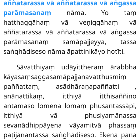
aññatarassa vā aññatarassa vā aṅgassa
parāmasanaṃ
nāma. Yo taṃ
hatthaggāhaṃ vā veṇiggāhaṃ vā
aññatarassa vā aññatarassa vā aṅgassa
parāmasanaṃ samāpajjeyya, tassa
saṅghādiseso nāma āpattinikāyo hotīti.
Sāvatthiyaṃ
udāyittheraṃ ārabbha
kāyasaṃsaggasamāpajjanavatthusmiṃ
paññattaṃ, asādhāraṇapaññatti
,
anāṇattikaṃ, itthiyā itthisaññino
antamaso lomena lomaṃ phusantassāpi,
itthiyā vā phusiyamānassa
sevanādhippāyena vāyamitvā phassaṃ
paṭijānantassa saṅghādiseso. Ekena pana