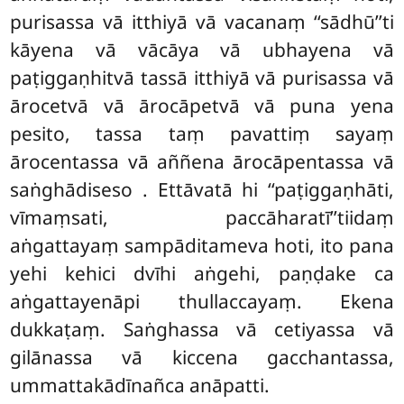
purisassa vā itthiyā vā vacanaṃ ‘‘sādhū’’ti
kāyena vā vācāya vā ubhayena vā
paṭiggaṇhitvā tassā itthiyā vā purisassa vā
ārocetvā vā ārocāpetvā vā puna yena
pesito, tassa taṃ pavattiṃ sayaṃ
ārocentassa vā aññena ārocāpentassa vā
saṅghādiseso
. Ettāvatā hi ‘‘paṭiggaṇhāti,
vīmaṃsati, paccāharatī’’tiidaṃ
aṅgattayaṃ sampāditameva hoti, ito pana
yehi kehici dvīhi aṅgehi, paṇḍake ca
aṅgattayenāpi thullaccayaṃ. Ekena
dukkaṭaṃ. Saṅghassa vā cetiyassa vā
gilānassa vā kiccena gacchantassa,
ummattakādīnañca anāpatti.