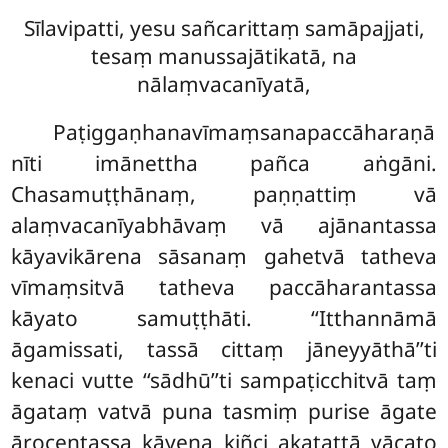
Sīlavipatti, yesu sañcarittaṃ samāpajjati,
tesaṃ manussajātikatā, na
nālaṃvacanīyatā,
Paṭiggaṇhanavīmaṃsanapaccāharaṇā
nīti imānettha pañca aṅgāni.
Chasamuṭṭhānaṃ, paṇṇattiṃ vā
alaṃvacanīyabhāvaṃ vā ajānantassa
kāyavikārena sāsanaṃ gahetvā tatheva
vīmaṃsitvā tatheva paccāharantassa
kāyato samuṭṭhāti. ‘‘Itthannāmā
āgamissati, tassā cittaṃ jāneyyāthā’’ti
kenaci vutte ‘‘sādhū’’ti sampaṭicchitvā taṃ
āgataṃ vatvā puna tasmiṃ purise āgate
ārocentassa kāyena kiñci akatattā vācato