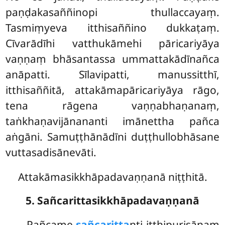
paṇḍakasaññinopi thullaccayaṃ.
Tasmiṃyeva itthisaññino dukkaṭaṃ.
Cīvarādīhi vatthukāmehi pāricariyāya
vaṇṇaṃ bhāsantassa ummattakādīnañca
anāpatti. Sīlavipatti, manussitthī,
itthisaññitā, attakāmapāricariyāya rāgo,
tena rāgena vaṇṇabhaṇanaṃ,
taṅkhaṇavijānananti imānettha pañca
aṅgāni. Samuṭṭhānādīni duṭṭhullobhāsane
vuttasadisānevāti.
Attakāmasikkhāpadavaṇṇanā niṭṭhitā.
5. Sañcarittasikkhāpadavaṇṇanā
Pañcame
sañcaritta
nti itthipurisānaṃ