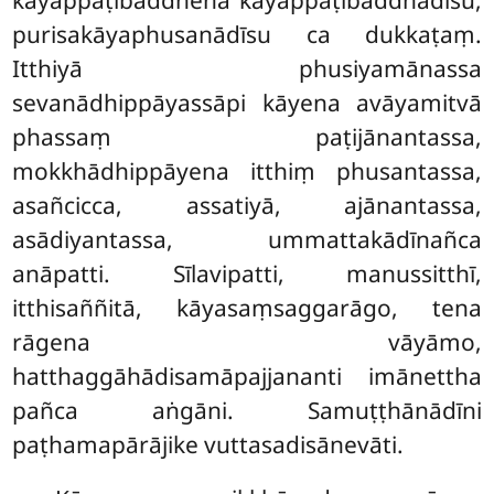
kāyappaṭibaddhena kāyappaṭibaddhādīsu,
purisakāyaphusanādīsu ca dukkaṭaṃ.
Itthiyā phusiyamānassa
sevanādhippāyassāpi kāyena avāyamitvā
phassaṃ paṭijānantassa,
mokkhādhippāyena itthiṃ phusantassa,
asañcicca, assatiyā, ajānantassa,
asādiyantassa, ummattakādīnañca
anāpatti. Sīlavipatti, manussitthī,
itthisaññitā, kāyasaṃsaggarāgo, tena
rāgena vāyāmo,
hatthaggāhādisamāpajjananti imānettha
pañca aṅgāni. Samuṭṭhānādīni
paṭhamapārājike vuttasadisānevāti.