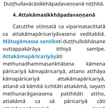
Duṭṭhullavācāsikkhāpadavaṇṇanā niṭṭhitā.
4. Attakāmasikkhāpadavaṇṇanā
Catutthe otiṇṇatā ca vipariṇatacittatā
ca attakāmapāricariyāvasena veditabbā.
Mātugāmassa santike
ti duṭṭhullobhāsane
vuttappakārāya itthiyā samīpe.
Attakāmapāricariyāyā
ti
methunadhammasaṅkhātena kāmena
pāricariyā kāmapāricariyā, attano atthāya
kāmapāricariyā attakāmapāricariyā,
attanā vā kāmitā icchitāti attakāmā, sayaṃ
methunarāgavasena patthitāti attho,
attakāmā ca sā pāricariyā
cāti