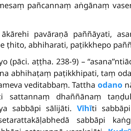
i imesaṃ pañcannaṃ aṅgānaṃ vasen
i, ākārehi pavāraṇā paññāyati, a
ṭhito, abhiharati, paṭikkhepo paññāya
o (pāci. aṭṭha. 238-9) – ‘‘asana’’nt
ena abhihaṭaṃ paṭikkhipati, taṃ o
ameva veditabbaṃ. Tattha
odano
nā
ti sattannaṃ dhaññānaṃ taṇḍul
a sabbāpi sālijāti.
Vīhī
ti sabbāpi
setarattakāḷabhedā sabbāpi kaṅg