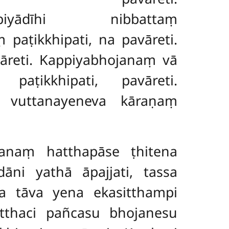
tarūpiyādīhi nibbattaṃ
aṭikkhipati, na pavāreti.
āreti. Kappiyabhojanaṃ vā
aṭikkhipati, pavāreti.
ha vuttanayeneva kāraṇaṃ
janaṃ hatthapāse ṭhitena
āni yathā āpajjati, tassa
ha tāva yena ekasitthampi
tthaci pañcasu bhojanesu