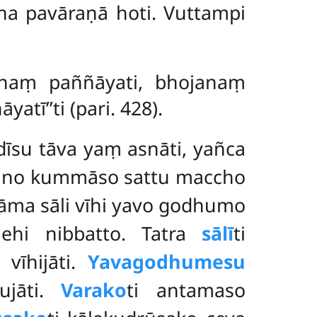
a pavāraṇā hoti. Vuttampi
sanaṃ paññāyati, bhojanaṃ
tī’’ti (pari. 428).
iādīsu tāva yaṃ asnāti, yañca
dano kummāso sattu maccho
ma sāli vīhi yavo godhumo
ehi nibbatto. Tatra
sālī
ti
 vīhijāti.
Yavagodhumesu
ujāti.
Varako
ti antamaso