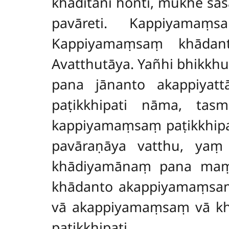
khāditāni honti, mukhe sās
pavāreti. Kappiyamaṃs
Kappiyamaṃsaṃ khādant
Avatthutāya. Yañhi bhikkhu
pana jānanto akappiyattā
paṭikkhipati nāma, ta
kappiyamaṃsaṃ paṭikkhipat
pavāraṇāya vatthu, yaṃ 
khādiyamānaṃ pana maṃs
khādanto akappiyamaṃsaṃ 
vā akappiyamaṃsaṃ vā kh
paṭikk