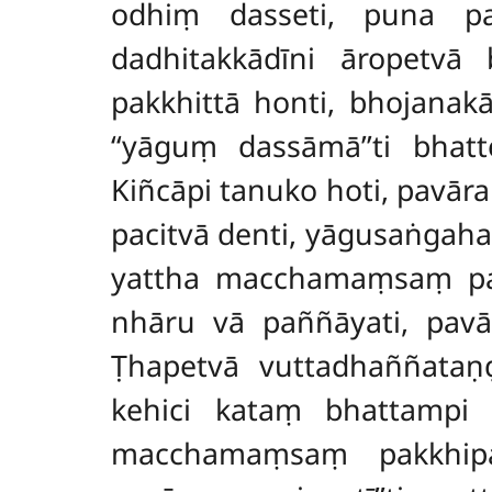
odhiṃ dasseti, puna pa
dadhitakkādīni āropetvā 
pakkhittā honti, bhojanak
‘‘yāguṃ dassāmā’’ti bhatt
Kiñcāpi tanuko hoti, pavār
pacitvā denti, yāgusaṅga
yattha macchamaṃsaṃ pa
nhāru vā paññāyati, pavā
Ṭhapetvā vuttadhaññataṇ
kehici kataṃ bhattampi
macchamaṃsaṃ pakkhipa