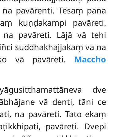
ā na pavārenti. Tesaṃ
pana
naṃ kuṇḍakampi pavāreti.
a pavāreti. Lājā vā tehi
iñci suddhakhajjakaṃ vā na
ako vā pavāreti.
Maccho
gusitthamattāneva dve
hājane vā denti, tāni ce
i, na pavāreti. Tato ekaṃ
kkhipati, pavāreti. Dvepi