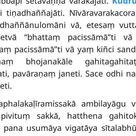
bbāpi setavaṇṇā varakajāti.
Kudr
 tiṇadhaññajāti. Nīvāravarakacor
 dhaññānulomāni vā, etesaṃ vu
vā ‘‘bhattaṃ pacissāmā’’ti vā 
raṃ pacissāmā’’ti vā yaṃ kiñci sa
aṃ bhojanakāle gahitagahita
i, pavāraṇaṃ janeti. Sace odhi n
eti.
phalakaḷīramissakā ambilayāgu v
 pivituṃ sakkā, hatthena gahito
e pana usumāya vigatāya sītalabh