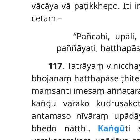
vācāya vā paṭikkhepo. It
cetaṃ –
‘‘Pañcahi, upāl
paññāyati, hatthapāse 
117
. Tatrāyaṃ vinicchay
bhojanaṃ hatthapāse ṭhit
maṃsanti imesaṃ aññatar
kaṅgu varako kudrūsako
antamaso nīvāraṃ upādāy
bhedo natthi.
Kaṅgū
ti 