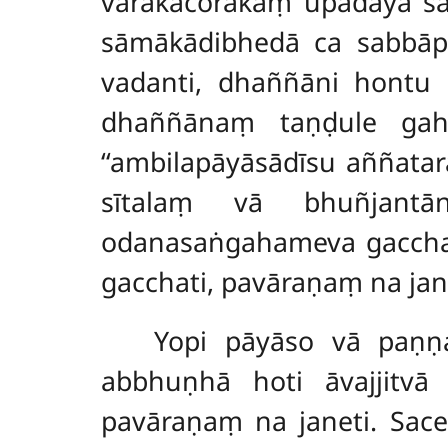
varakacorakaṃ upādāya sa
sāmākādibhedā ca sabbāpi
vadanti, dhaññāni hontu
dhaññānaṃ taṇḍule gahet
‘‘ambilapāyāsādīsu aññata
sītalaṃ vā bhuñjantān
odanasaṅgahameva gacchat
gacchati, pavāraṇaṃ na jan
Yopi
pāyāso vā paṇṇa
abbhuṇhā hoti āvajjitvā
pavāraṇaṃ na janeti. Sac