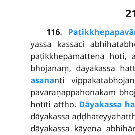
2
116
.
Paṭikkhepapavā
yassa kassaci abhihaṭab
paṭikkhepamattena hoti,
bhojanaṃ, dāyakassa hatt
asana
nti vippakatabhoj
pavāraṇappahonakaṃ bhoj
hotīti attho.
Dāyakassa ha
dāyakassa aḍḍhateyyahat
dāyakassa kāyena abhihā