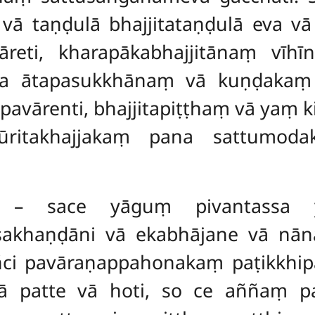
vā taṇḍulā bhajjitataṇḍulā eva v
eti, kharapākabhajjitānaṃ vīhī
a ātapasukkhānaṃ vā kuṇḍakaṃ n
pavārenti, bhajjitapiṭṭhaṃ vā
yaṃ k
ūritakhajjakaṃ pana sattumod
– sace yāguṃ pivantassa yā
khaṇḍāni vā ekabhājane vā nānāb
i pavāraṇappahonakaṃ paṭikkhipat
 patte vā hoti, so ce aññaṃ paṭi