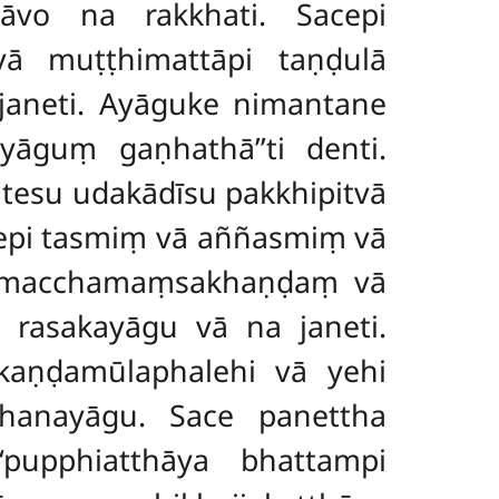
āvo na rakkhati. Sacepi
tvā muṭṭhimattāpi taṇḍulā
 janeti. Ayāguke nimantane
‘yāguṃ gaṇhathā’’ti denti.
itesu udakādīsu pakkhipitvā
epi tasmiṃ vā aññasmiṃ vā
i macchamaṃsakhaṇḍaṃ vā
 rasakayāgu vā na janeti.
kaṇḍamūlaphalehi vā yehi
hanayāgu. Sace panettha
pupphiatthāya bhattampi