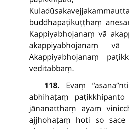
Kuladūsakavejjakammau
buddhapaṭikuṭṭhaṃ anesan
Kappiyabhojanaṃ vā akapp
akappiyabhojanaṃ vā b
Akappiyabhojanaṃ paṭikk
veditabbaṃ.
118
. Evaṃ ‘‘asana’’n
abhihaṭaṃ paṭikkhipanto 
jānanatthaṃ ayaṃ vinic
ajjhohaṭaṃ hoti so
sace