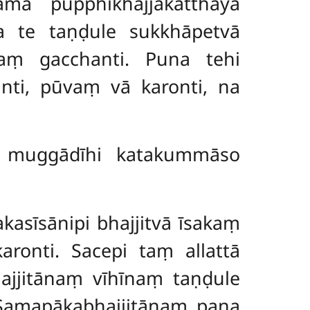
āma pupphikhajjakatthāya
na te taṇḍule sukkhāpetvā
yaṃ gacchanti. Puna tehi
anti, pūvaṃ vā karonti, na
 muggādīhi katakummāso
asīsānipi bhajjitvā īsakaṃ
ronti. Sacepi taṃ allattā
ajjitānaṃ vīhīnaṃ taṇḍule
 Samapākabhajjitānaṃ pana