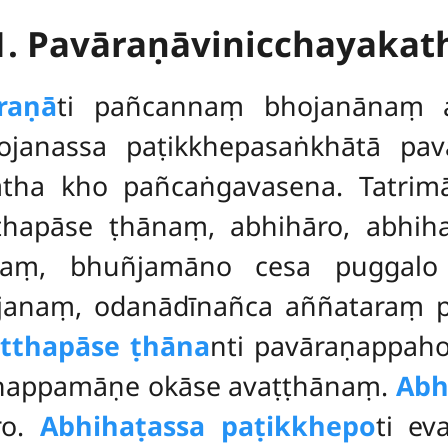
1. Pavāraṇāvinicchayakat
raṇā
ti
pañcannaṃ bhojanānaṃ 
hojanassa paṭikkhepasaṅkhātā pa
 atha kho pañcaṅgavasena. Tatri
hapāse ṭhānaṃ, abhihāro, abhihaṭ
anaṃ, bhuñjamāno cesa puggalo
anaṃ, odanādīnañca aññataraṃ p
tthapāse ṭhāna
nti pavāraṇappah
thappamāṇe okāse avaṭṭhānaṃ.
Abh
ro.
Abhihaṭassa paṭikkhepo
ti ev