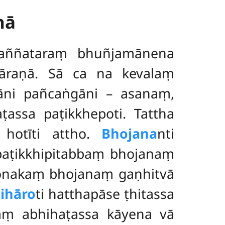
hā
aññataraṃ bhuñjamānena
vāraṇā. Sā ca na kevalaṃ
māni
pañcaṅgāni – asanaṃ,
assa paṭikkhepoti. Tattha
 hotīti attho.
Bhojana
nti
aṭikkhipitabbaṃ bhojanaṃ
onakaṃ bhojanaṃ gaṇhitvā
ihāro
ti hatthapāse ṭhitassa
aṃ abhihaṭassa kāyena vā