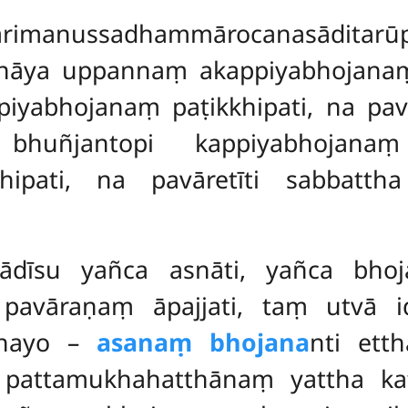
ttarimanussadhammārocanasādi
āya uppannaṃ akappiyabhojanaṃ p
iyabhojanaṃ paṭikkhipati, na pav
huñjantopi kappiyabhojanaṃ p
hipati, na pavāretīti sabbatt
tiādīsu yañca asnāti, yañca bho
pavāraṇaṃ āpajjati, taṃ utvā id
chayo –
asanaṃ bhojana
nti ett
 pattamukhahatthānaṃ yattha ka