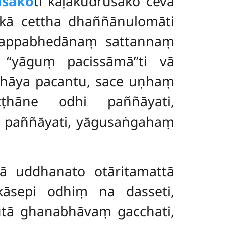
ūsako
ti kāḷakudrūsako ceva
akā cettha dhaññānulomāti
ttappabhedānaṃ sattannaṃ
‘‘yāguṃ pacissāmā’’ti vā
ndhāya pacantu, sace uṇhaṃ
ṭṭhāne odhi paññāyati,
a paññāyati, yāgusaṅgahaṃ
ā uddhanato otāritamattā
kāsepi odhiṃ na dasseti,
ūtā ghanabhāvaṃ gacchati,