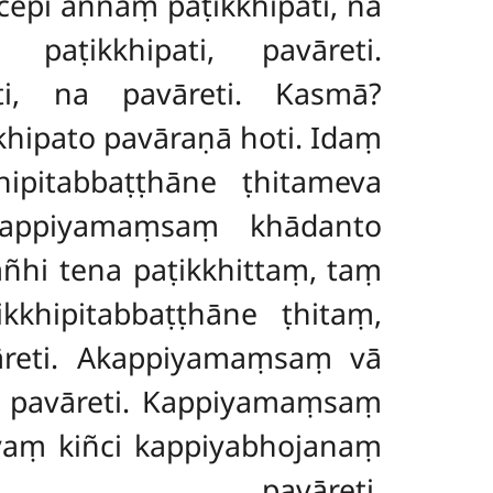
cepi aññaṃ paṭikkhipati, na
aṭikkhipati, pavāreti.
i, na pavāreti. Kasmā?
khipato pavāraṇā hoti. Idaṃ
hipitabbaṭṭhāne ṭhitameva
kappiyamaṃsaṃ khādanto
ñhi tena paṭikkhittaṃ, taṃ
khipitabbaṭṭhāne ṭhitaṃ,
reti. Akappiyamaṃsaṃ vā
a pavāreti. Kappiyamaṃsaṃ
aṃ kiñci kappiyabhojanaṃ
vāreti.