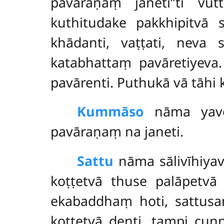
pavāraṇaṃ janetī’’ti vu
kuthitudake pakkhipitvā 
khādanti, vaṭṭati, neva
katabhattaṃ pavāretiyeva.
pavārenti. Puthukā vā tāhi 
Kummāso
nāma yave
pavāraṇaṃ na janeti.
Sattu
nāma sālivīhiyav
koṭṭetvā thuse palāpetvā
ekabaddhaṃ hoti, sattusa
koṭṭetvā denti, tampi cu