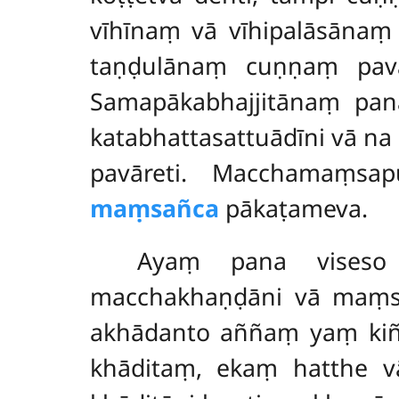
vīhīnaṃ vā vīhipalāsānaṃ 
taṇḍulānaṃ cuṇṇaṃ pavār
Samapākabhajjitānaṃ pan
katabhattasattuādīni vā na 
pavāreti. Macchamaṃsap
maṃsañca
pākaṭameva.
Ayaṃ pana viseso 
macchakhaṇḍāni vā maṃsa
akhādanto aññaṃ yaṃ kiñc
khāditaṃ, ekaṃ hatthe vā