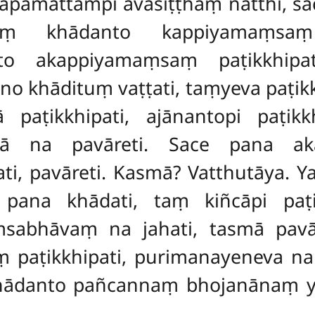
apamattampi avasiṭṭhaṃ natthi, sa
aṃ khādanto kappiyamaṃsaṃ p
o akappiyamaṃsaṃ paṭikkhipat
no khādituṃ vaṭṭati, taṃyeva paṭik
 paṭikkhipati, ajānantopi paṭikk
smā na pavāreti. Sace pana a
i, pavāreti. Kasmā? Vatthutāya. Ya
pana khādati, taṃ kiñcāpi paṭik
abhāvaṃ na jahati, tasmā pavā
paṭikkhipati, purimanayeneva n
ādanto pañcannaṃ bhojanānaṃ y
hipati, pa