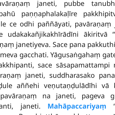
vāraṇaṃ janeti, pubbe tanubh
bahū paṇṇaphalakaḷīre pakkhipi
āle ce odhi paññāyati, pavāraṇaṃ
e udakakañjikakhīrādīni ākiritvā ‘
aṇaṃ janetiyeva. Sace pana pakkuth
hameva gacchati. Yāgusaṅgahaṃ gat
kkhipanti, sace sāsapamattamp
raṇaṃ janeti, suddharasako pana
ḍule aññehi veṇutaṇḍulādīhi vā 
 pavāraṇaṃ na janeti, pageva g
nti, janeti.
Mahāpaccariyaṃ
‘‘