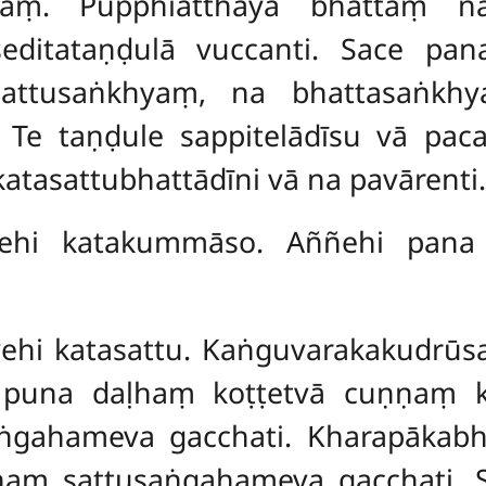
ttaṃ. Pupphiatthāya bhattaṃ n
seditataṇḍulā vuccanti. Sace pa
 sattusaṅkhyaṃ, na bhattasaṅkh
 Te taṇḍule sappitelādīsu vā pac
katasattubhattādīni vā na pavārenti.
hi katakummāso. Aññehi pana
ehi katasattu. Kaṅguvarakakudrūsak
 puna daḷhaṃ koṭṭetvā cuṇṇaṃ ka
ṅgahameva gacchati. Kharapākabh
ṇṇaṃ sattusaṅgahameva gacchati.