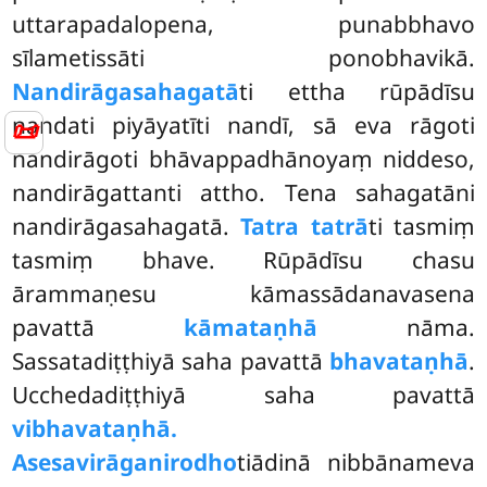
uttarapadalopena, punabbhavo
sīlametissāti ponobhavikā.
Nandirāgasahagatā
ti ettha rūpādīsu
nandati piyāyatīti nandī, sā eva rāgoti
📜
nandirāgoti bhāvappadhānoyaṃ niddeso,
nandirāgattanti
attho. Tena sahagatāni
nandirāgasahagatā.
Tatra tatrā
ti tasmiṃ
tasmiṃ bhave. Rūpādīsu chasu
ārammaṇesu kāmassādanavasena
pavattā
kāmataṇhā
nāma.
Sassatadiṭṭhiyā saha pavattā
bhavataṇhā
.
Ucchedadiṭṭhiyā saha pavattā
vibhavataṇhā.
Asesavirāganirodho
tiādinā nibbānameva