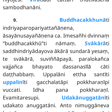
sambodhanāni.
.
Buddhacakkhunā
ti
9
indriyaparopariyattañāṇena,
āsayānusayañāṇena ca. Imesañhi dvinnaṃ
‘‘buddhacakkhū’’ti nāmaṃ.
Svākārā
ti
saddhindriyādayova ākārā
sundarā yesaṃ,
te svākārā, suviññāpayā, paralokañca
vajjañca bhayato dassanasīlā cāti
daṭṭhabbaṃ. Uppalāni ettha santīti
uppalinī
ti gacchalatāpi pokkharaṇīpi
vuccati. Idha pana pokkharaṇī.
Evamitaresupi.
Udakānuggatānī
ti
udakato anuggatāni. Anto nimuggāneva