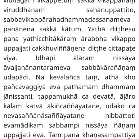
viruddhānaṃ sahānuppattito,
sabbavikappārahadhammadassanameva
panānena sakkā kātuṃ. Yathā diṭṭhesu
pana yathicchitākāraṃ ārabbha vikappo
uppajjati cakkhuviññāṇena diṭṭhe cittapaṭe
viya. Idhāpi āḷāraṃ nissāya
āvajjanānantarameva sabbākārañāṇaṃ
udapādi. Na kevalañca taṃ, atha kho
pañcavaggiyā eva paṭhamaṃ dhammaṃ
jānissanti, tappamukhā ca devatā, āḷāro
kālaṃ katvā ākiñcaññāyatane, udako ca
nevasaññānāsaññāyatane nibbattoti
evamādikaṃ sabbampi nissāya ñāṇaṃ
uppajjati eva. Taṃ pana khaṇasampattiyā