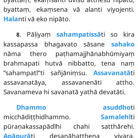
byattaṃ, ekaṃsena vā alanti viyojenti.
Hala
nti vā eko nipāto.
. Pāḷiyaṃ
sahampatissā
ti so kira
8
kassapassa bhagavato sāsane
sahako
nāma thero paṭhamajjhānabhūmiyaṃ
brahmapati hutvā nibbatto, tena naṃ
‘‘sahampatī’’ti sañjāniṃsu.
Assavanatā
ti
assavanatāya, assavanenāti attho.
Savanameva hi savanatā yathā devatāti.
Dhammo asuddho
ti
micchādiṭṭhidhammo.
Samalehī
ti
pūraṇakassapādīhi chahi satthārehi.
Apāpurā
ti desanāhatthena vivara.