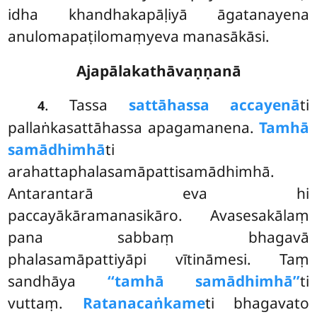
idha khandhakapāḷiyā āgatanayena
anulomapaṭilomaṃyeva manasākāsi.
Ajapālakathāvaṇṇanā
. Tassa
sattāhassa accayenā
ti
4
pallaṅkasattāhassa apagamanena.
Tamhā
samādhimhā
ti
arahattaphalasamāpattisamādhimhā.
Antarantarā eva hi
paccayākāramanasikāro. Avasesakālaṃ
pana sabbaṃ bhagavā
phalasamāpattiyāpi vītināmesi. Taṃ
sandhāya
‘‘tamhā samādhimhā’’
ti
vuttaṃ.
Ratanacaṅkame
ti
bhagavato