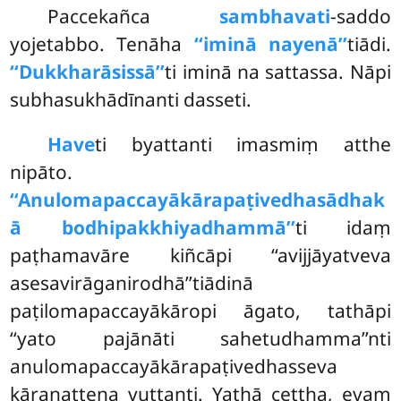
Paccekañca
sambhavati
-saddo
yojetabbo. Tenāha
‘‘iminā nayenā’’
tiādi.
‘‘Dukkharāsissā’’
ti iminā na sattassa. Nāpi
subhasukhādīnanti dasseti.
Have
ti byattanti imasmiṃ atthe
nipāto.
‘‘Anulomapaccayākārapaṭivedhasādhak
ā bodhipakkhiyadhammā’’
ti idaṃ
paṭhamavāre kiñcāpi ‘‘avijjāyatveva
asesavirāganirodhā’’tiādinā
paṭilomapaccayākāropi āgato, tathāpi
‘‘yato pajānāti sahetudhamma’’nti
anulomapaccayākārapaṭivedhasseva
kāraṇattena vuttanti. Yathā cettha, evaṃ