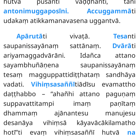
hutvā pusanti vaḍḍhanti, tāni
antonimuggaposīni. Accuggammā
ti
udakaṃ atikkamanavasena uggantvā.
Apārutā
ti vivaṭā.
Tesa
nti
saupanissayānaṃ sattānaṃ.
Dvārā
ti
ariyamaggadvārāni. Idañca attano
sayambhuñāṇena saupanissayānaṃ
tesaṃ magguppattidiṭṭhataṃ sandhāya
vadati.
Vihiṃsasaññī
tiādīsu evamattho
daṭṭhabbo – ‘‘ahañhi attano paguṇaṃ
suppavattitampi imaṃ paṇītaṃ
dhammaṃ ajānantesu manujesu
desanāya vihiṃsā kāyavācākilamatho
hotī’’ti evaṃ vihiṃsasaññī hutvā
na