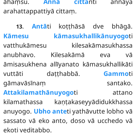
āhaṃsu.
Aññā citta
nti aññāya
arahattappattiyā cittaṃ.
.
Antā
ti koṭṭhāsā dve bhāgā.
13
Kāmesu kāmasukhallikānuyogo
ti
vatthukāmesu kilesakāmasukhassa
anubhavo. Kilesakāmā eva vā
āmisasukhena allīyanato kāmasukhallikāti
vuttāti daṭṭhabbā.
Gammo
ti
gāmavāsīnaṃ santako.
Attakilamathānuyogo
ti attano
kilamathassa kaṇṭakaseyyādidukkhassa
anuyogo.
Ubho ante
ti yathāvutte lobho vā
sassato vā eko anto, doso vā ucchedo vā
ekoti veditabbo.