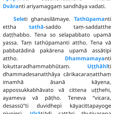
Dvāra
nti ariyamaggaṃ sandhāya vadati.
Sele
ti ghanasilāmaye.
Tathūpama
nti
ettha
tathā
-saddo taṃ-saddatthe
daṭṭhabbo. Tena so selapabbato upamā
yassa. Taṃ tathūpamanti attho. Tena vā
pabbatādinā pakārena upamā assātipi
attho.
Dhammamaya
nti
lokuttaradhammabhūtaṃ.
Uṭṭhāhī
ti
dhammadesanatthāya cārikacaraṇatthaṃ
imamhā āsanā kāyena,
appossukkabhāvato vā cittena uṭṭhehi,
ayameva vā pāṭho. Teneva ‘‘vicara,
desassū’’ti duvidhepi kāyacittapayoge
niyojesi.
Vīrā
tiādi cattāri thutivasena