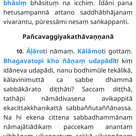
bhāsiṃ
bhāsituṃ na icchiṃ. Idāni pana
hetusampannā attano saddhābhājanaṃ
vivarantu, pūressāmi nesaṃ saṅkappanti.
Pañcavaggiyakathāvaṇṇanā
.
Āḷāro
ti nāmaṃ.
Kālāmo
ti gottaṃ.
10
Bhagavatopi kho ñāṇaṃ udapādī
ti kiṃ
idāneva udapādi, nanu bodhimūle tekālikā,
kālavinimuttā ca sabbe dhammā
sabbākārato diṭṭhāti? Saccaṃ diṭṭhā,
tathāpi nāmādivasena avikappitā
ekacittakkhaṇikattā sabbaññutaññāṇassa.
Na hi ekena cittena sabbadhammānaṃ
nāmajātiādikaṃ paccekaṃ anantaṃ
vibhāgaṃ vikappetuṃ sakkā vikappānaṃ