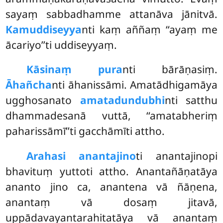
sayaṃ sabbadhamme attanāva jānitvā.
Kamuddiseyya
nti kaṃ aññaṃ ‘‘ayaṃ me
ācariyo’’ti uddiseyyaṃ.
Kāsinaṃ pura
nti bārāṇasiṃ.
Āhañcha
nti āhanissāmi. Amatādhigamāya
ugghosanato
amatadundubhi
nti satthu
dhammadesanā vuttā, ‘‘amatabheriṃ
paharissāmī’’ti gacchāmīti attho.
Arahasi anantajino
ti anantajinopi
bhavituṃ yuttoti attho. Anantañāṇatāya
ananto jino ca, anantena vā ñāṇena,
anantaṃ vā dosaṃ jitavā,
uppādavayantarahitatāya vā anantaṃ