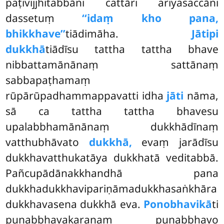
paṭivijjhitabbāni cattāri ariyasaccāni
dassetuṃ
‘‘idaṃ kho pana,
bhikkhave’’
tiādimāha.
Jātipi
dukkhā
tiādīsu tattha tattha bhave
nibbattamānānaṃ sattānaṃ
sabbapaṭhamaṃ
rūpārūpadhammappavatti idha
jāti
nāma,
sā ca tattha tattha bhavesu
upalabbhamānānaṃ dukkhādīnaṃ
vatthubhāvato
dukkhā,
evaṃ jarādīsu
dukkhavatthukatāya dukkhatā veditabbā.
Pañcupādānakkhandhā pana
dukkhadukkhavipariṇāmadukkhasaṅkhāra
dukkhavasena dukkhā eva.
Ponobhavikā
ti
punabbhavakaraṇaṃ punabbhavo