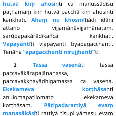
hutvā kiṃ ahosi
nti ca manussādīsu
paṭhamaṃ kiṃ hutvā pacchā kiṃ ahosinti
kaṅkhati.
Ahaṃ nu khosmī
tiādi idāni
attano vijjamānāvijjamānataṃ,
sarūpapakārādikañca kaṅkhati.
Vapayantī
ti viapayanti byapagacchanti.
Tenāha
‘‘apagacchanti nirujjhantī’’
ti.
.
Tassa vasenā
ti tassa
3
paccayākārapajānanassa,
paccayakkhayādhigamassa ca vasena.
Ekekameva koṭṭhāsa
nti
anulomapaṭilomato ekekameva
koṭṭhāsaṃ.
Pāṭipadarattiyā evaṃ
manasākāsī
ti rattiyā tīsupi yāmesu evaṃ