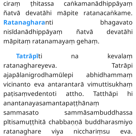
ciraṃ ṭhitassa caṅkamanādhippāyaṃ
ñatvā devatāhi māpite ratanacaṅkame.
Ratanaghara
nti bhagavato
nisīdanādhippāyaṃ ñatvā devatāhi
māpitaṃ ratanamayaṃ gehaṃ.
Tatrāpī
ti na kevalaṃ
ratanaghareyeva. Tatrāpi
ajapālanigrodhamūlepi abhidhammaṃ
vicinanto eva antarantarā vimuttisukhaṃ
paṭisaṃvedentoti attho. Tatthāpi hi
anantanayasamantapaṭṭhānaṃ
sammasato sammāsambuddhassa
pītisamuṭṭhitā chabbaṇṇā buddharasmiyo
ratanaghare viya nicchariṃsu eva.