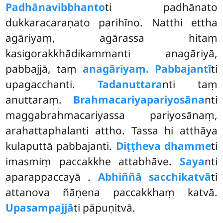
Padhānavibbhanto
ti padhānato
dukkaracaraṇato parihīno. Natthi ettha
agāriyaṃ, agārassa hitaṃ
kasigorakkhādikammanti anagāriyā,
pabbajjā, taṃ
anagāriyaṃ. Pabbajantī
ti
upagacchanti.
Tadanuttara
nti taṃ
anuttaraṃ.
Brahmacariyapariyosāna
nti
maggabrahmacariyassa pariyosānaṃ,
arahattaphalanti attho. Tassa hi atthāya
kulaputtā pabbajanti.
Diṭṭheva dhamme
ti
imasmiṃ paccakkhe attabhāve.
Saya
nti
aparappaccayā
.
Abhiññā sacchikatvā
ti
attanova ñāṇena paccakkhaṃ katvā.
Upasampajjā
ti pāpuṇitvā.