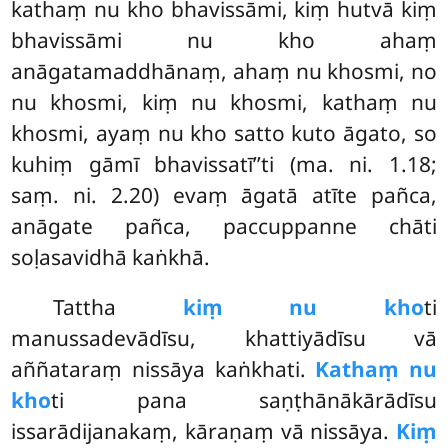
kathaṃ nu kho bhavissāmi, kiṃ hutvā kiṃ
bhavissāmi nu kho ahaṃ
anāgatamaddhānaṃ, ahaṃ nu khosmi, no
nu khosmi, kiṃ nu khosmi, kathaṃ nu
khosmi, ayaṃ nu kho satto kuto āgato, so
kuhiṃ gāmī bhavissatī’’ti (ma. ni. 1.18;
saṃ. ni. 2.20) evaṃ āgatā atīte pañca,
anāgate pañca, paccuppanne chāti
soḷasavidhā kaṅkhā.
Tattha
kiṃ nu kho
ti
manussadevādīsu, khattiyādīsu vā
aññataraṃ nissāya kaṅkhati.
Kathaṃ nu
kho
ti pana saṇṭhānākārādīsu
issarādijanakaṃ, kāraṇaṃ vā nissāya.
Kiṃ