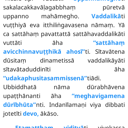
sakalacakkavāḷagabbhaṃ pūretvā
uppanno mahāmegho.
Vaddalikā
ti
vuṭṭhiyā eva itthiliṅgavasena nāmaṃ. Yā
ca sattāhaṃ pavattattā sattāhavaddalikāti
vuttāti āha
‘‘sattāhaṃ
avicchinnavuṭṭhikā ahosī’’
ti. Sītavātena
dūsitaṃ dinametissā vaddalikāyāti
sītavātaduddinīti āha
‘‘udakaphusitasammissenā’’
tiādi.
Ubbiddhatā nāma dūrabhāvena
upaṭṭhānanti āha
‘‘meghavigamena
dūrībhūta’’
nti. Indanīlamaṇi viya dibbati
jotetīti
devo,
ākāso.
Etamatthaṃ viditvā
ti vivekassa