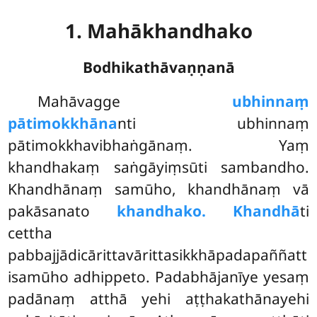
1. Mahākhandhako
Bodhikathāvaṇṇanā
Mahāvagge
ubhinnaṃ
pātimokkhāna
nti ubhinnaṃ
pātimokkhavibhaṅgānaṃ. Yaṃ
khandhakaṃ saṅgāyiṃsūti sambandho.
Khandhānaṃ samūho, khandhānaṃ vā
pakāsanato
khandhako. Khandhā
ti
cettha
pabbajjādicārittavārittasikkhāpadapaññatt
isamūho adhippeto. Padabhājanīye yesaṃ
padānaṃ atthā yehi aṭṭhakathānayehi