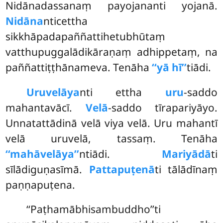
Nidānadassanaṃ payojananti yojanā.
Nidāna
nticettha
sikkhāpadapaññattihetubhūtaṃ
vatthupuggalādikāraṇaṃ adhippetaṃ, na
paññattiṭṭhānameva. Tenāha
‘‘yā hī’’
tiādi.
Uruvelāya
nti ettha
uru
-saddo
mahantavācī.
Velā
-saddo tīrapariyāyo.
Unnatattādinā velā viya velā. Uru mahantī
velā uruvelā, tassaṃ. Tenāha
‘‘mahāvelāya’’
ntiādi.
Mariyādā
ti
sīlādiguṇasīmā.
Pattapuṭenā
ti tālādīnaṃ
paṇṇapuṭena.
‘‘Paṭhamābhisambuddho’’ti