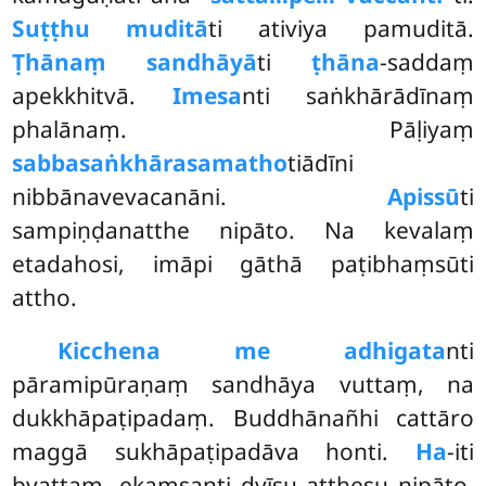
Suṭṭhu muditā
ti ativiya pamuditā.
Ṭhānaṃ sandhāyā
ti
ṭhāna
-saddaṃ
apekkhitvā.
Imesa
nti saṅkhārādīnaṃ
phalānaṃ. Pāḷiyaṃ
sabbasaṅkhārasamatho
tiādīni
nibbānavevacanāni.
Apissū
ti
sampiṇḍanatthe nipāto. Na kevalaṃ
etadahosi, imāpi gāthā paṭibhaṃsūti
attho.
Kicchena me adhigata
nti
pāramipūraṇaṃ sandhāya vuttaṃ, na
dukkhāpaṭipadaṃ. Buddhānañhi cattāro
maggā sukhāpaṭipadāva honti.
Ha
-iti
byattaṃ, ekaṃsanti dvīsu atthesu nipāto,