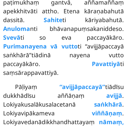
paṭimukhaṃ gantvā, aññamaññaṃ
apekkhitvāti attho. Etena kāraṇabahutā
dassitā.
Sahite
ti kāriyabahutā.
Anuloma
nti bhāvanapuṃsakaniddeso.
Svevā
ti so eva paccayākāro.
Purimanayena vā vutto
ti ‘‘avijjāpaccayā
saṅkhārā’’tiādinā nayena vutto
paccayākāro.
Pavattiyā
ti
saṃsārappavattiyā.
Pāḷiyaṃ
‘‘avijjāpaccayā’’
tiādīsu
dukkhādīsu aññāṇaṃ
avijjā
.
Lokiyakusalākusalacetanā
saṅkhārā
.
Lokiyavipākameva
viññāṇaṃ
.
Lokiyavedanādikkhandhattayaṃ
nāmaṃ,