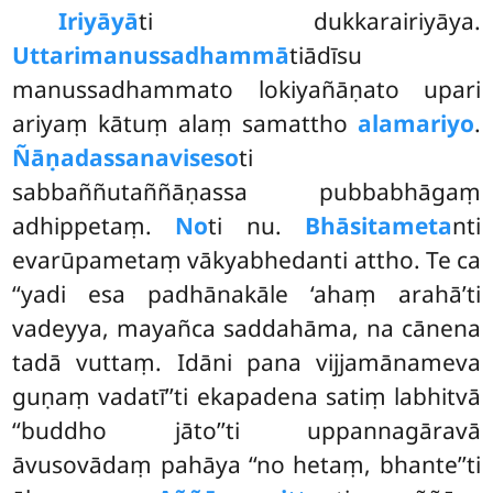
Iriyāyā
ti dukkarairiyāya.
Uttarimanussadhammā
tiādīsu
manussadhammato lokiyañāṇato upari
ariyaṃ kātuṃ alaṃ samattho
alamariyo
.
Ñāṇadassanaviseso
ti
sabbaññutaññāṇassa pubbabhāgaṃ
adhippetaṃ.
No
ti nu.
Bhāsitameta
nti
evarūpametaṃ vākyabhedanti attho. Te ca
‘‘yadi esa padhānakāle ‘ahaṃ arahā’ti
vadeyya, mayañca saddahāma, na cānena
tadā vuttaṃ. Idāni pana vijjamānameva
guṇaṃ vadatī’’ti ekapadena satiṃ labhitvā
‘‘buddho jāto’’ti uppannagāravā
āvusovādaṃ pahāya ‘‘no hetaṃ, bhante’’ti