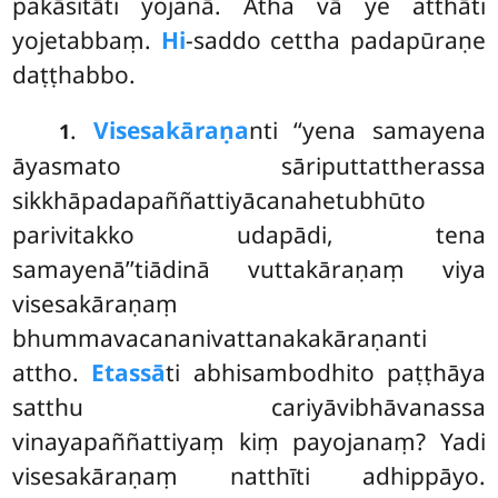
pakāsitāti yojanā. Atha vā ye atthāti
yojetabbaṃ.
Hi
-saddo cettha padapūraṇe
daṭṭhabbo.
.
Visesakāraṇa
nti ‘‘yena samayena
1
āyasmato sāriputtattherassa
sikkhāpadapaññattiyācanahetubhūto
parivitakko udapādi, tena
samayenā’’tiādinā vuttakāraṇaṃ viya
visesakāraṇaṃ
bhummavacananivattanakakāraṇanti
attho.
Etassā
ti abhisambodhito paṭṭhāya
satthu cariyāvibhāvanassa
vinayapaññattiyaṃ kiṃ payojanaṃ? Yadi
visesakāraṇaṃ natthīti adhippāyo.