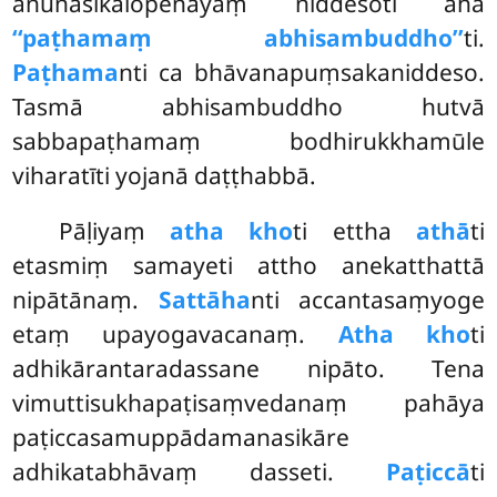
anunāsikalopenāyaṃ niddesoti āha
‘‘paṭhamaṃ abhisambuddho’’
ti.
Paṭhama
nti ca bhāvanapuṃsakaniddeso.
Tasmā abhisambuddho
hutvā
sabbapaṭhamaṃ bodhirukkhamūle
viharatīti yojanā daṭṭhabbā.
Pāḷiyaṃ
atha kho
ti ettha
athā
ti
etasmiṃ samayeti attho anekatthattā
nipātānaṃ.
Sattāha
nti accantasaṃyoge
etaṃ upayogavacanaṃ.
Atha kho
ti
adhikārantaradassane nipāto. Tena
vimuttisukhapaṭisaṃvedanaṃ pahāya
paṭiccasamuppādamanasikāre
adhikatabhāvaṃ dasseti.
Paṭiccā
ti