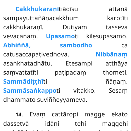
Cakkhukaraṇī
tiādīsu attanā
sampayuttañāṇacakkhuṃ karotīti
cakkhukaraṇī. Dutiyaṃ tasseva
vevacanaṃ.
Upasamo
ti kilesupasamo.
Abhiññā, sambodho
ca
catusaccapaṭivedhova.
Nibbānaṃ
asaṅkhatadhātu. Etesampi atthāya
saṃvattatīti paṭipadaṃ thometi.
Sammādiṭṭhī
ti ñāṇaṃ.
Sammāsaṅkappo
ti vitakko. Sesaṃ
dhammato suviññeyyameva.
. Evaṃ
cattāropi magge ekato
14
dassetvā idāni tehi maggehi