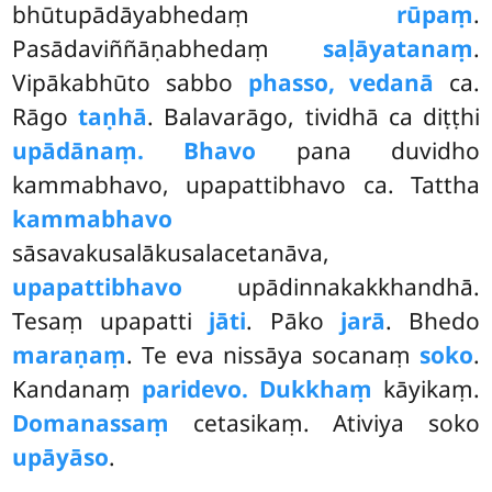
bhūtupādāyabhedaṃ
rūpaṃ
.
Pasādaviññāṇabhedaṃ
saḷāyatanaṃ
.
Vipākabhūto sabbo
phasso, vedanā
ca.
Rāgo
taṇhā
. Balavarāgo, tividhā ca diṭṭhi
upādānaṃ. Bhavo
pana duvidho
kammabhavo, upapattibhavo ca. Tattha
kammabhavo
sāsavakusalākusalacetanāva,
upapattibhavo
upādinnakakkhandhā.
Tesaṃ upapatti
jāti
. Pāko
jarā
. Bhedo
maraṇaṃ
. Te eva nissāya socanaṃ
soko
.
Kandanaṃ
paridevo. Dukkhaṃ
kāyikaṃ.
Domanassaṃ
cetasikaṃ. Ativiya soko
upāyāso
.