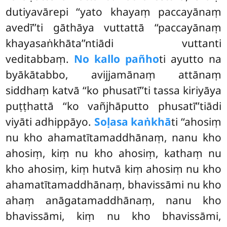
dutiyavārepi ‘‘yato khayaṃ paccayānaṃ
avedī’’ti gāthāya vuttattā ‘‘paccayānaṃ
khayasaṅkhāta’’ntiādi
vuttanti
veditabbaṃ.
No kallo pañho
ti ayutto na
byākātabbo, avijjamānaṃ attānaṃ
siddhaṃ katvā ‘‘ko phusatī’’ti tassa kiriyāya
puṭṭhattā ‘‘ko vañjhāputto phusatī’’tiādi
viyāti adhippāyo.
Soḷasa kaṅkhā
ti ‘‘ahosiṃ
nu kho ahamatītamaddhānaṃ, nanu kho
ahosiṃ, kiṃ nu kho ahosiṃ, kathaṃ nu
kho ahosiṃ, kiṃ hutvā kiṃ ahosiṃ nu kho
ahamatītamaddhānaṃ, bhavissāmi nu kho
ahaṃ anāgatamaddhānaṃ, nanu kho
bhavissāmi, kiṃ nu kho bhavissāmi,