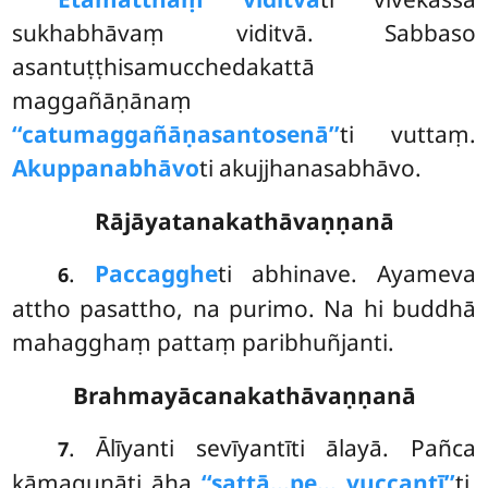
sukhabhāvaṃ viditvā. Sabbaso
asantuṭṭhisamucchedakattā
maggañāṇānaṃ
‘‘catumaggañāṇasantosenā’’
ti vuttaṃ.
Akuppanabhāvo
ti akujjhanasabhāvo.
Rājāyatanakathāvaṇṇanā
.
Paccagghe
ti
abhinave. Ayameva
6
attho pasattho, na purimo. Na hi buddhā
mahagghaṃ pattaṃ paribhuñjanti.
Brahmayācanakathāvaṇṇanā
. Ālīyanti
sevīyantīti ālayā. Pañca
7
kāmaguṇāti āha
‘‘sattā…pe… vuccantī’’
ti.