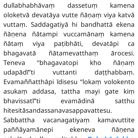
dullabhabhāvaṃ dassetuṃ kamena
oloketvā devatāya vutte ñāṇaṃ viya katvā
vuttaṃ. Saddagatiyā hi bandhattā ekena
ñāṇena ñātampi vuccamānaṃ kamena
ñātaṃ viya paṭibhāti, devatāpi ca
bhagavatā ñātamevatthaṃ ārocesi.
Teneva ‘‘bhagavatopi kho ñāṇaṃ
udapādī’’ti vuttanti daṭṭhabbaṃ.
Evamaññatthāpi īdisesu ‘‘lokaṃ volokento
asukaṃ addasa, tattha
mayi gate kiṃ
bhavissatī’’ti evamādinā satthu
hitesitāsandassanavasappavattesu.
Sabbattha vacanagatiyaṃ kamavuttite
paññāyamānepi ekeneva ñāṇena