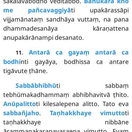
sakalāvabodho veditabbo.
Bahukārā kho
me pañcavaggiyā
ti upakārassāpi
vijjamānataṃ sandhāya vuttaṃ, na pana
dhammadesanāya kāraṇattena
anupakārānampi desanato.
.
Antarā ca gayaṃ antarā ca
11
bodhi
nti gayāya, bodhissa ca antare
tigāvute ṭhāne.
Sabbābhibhū
ti sabbaṃ
tebhūmakadhammaṃ abhibhavitvā ṭhito.
Anūpalitto
ti kilesalepena alitto. Tato eva
sabbañjaho
.
Taṇhakkhaye vimutto
ti
taṇhakkhaye nibbāne
ārammaṇakaraṇavasaena vimutto. Evaṃ