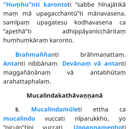
‘‘Huṃhu’’nti karonto
ti ‘‘sabbe hīnajātikā
maṃ mā upagacchantū’’ti mānavasena,
samīpaṃ upagatesu kodhavasena ca
‘‘apethā’’ti adhippāyanicchāritaṃ
huṃhuṃkāraṃ karonto.
Brahmañña
nti brāhmaṇattaṃ.
Anta
nti nibbānaṃ.
Devānaṃ vā anta
nti
maggañāṇānaṃ vā antabhūtaṃ
arahattaphalaṃ.
Mucalindakathāvaṇṇanā
.
Mucalindamūle
ti ettha ca
5
mucalindo
vuccati nīparukkho, yo
‘‘niculo’’tipi vuccati.
Uppannamegho
ti