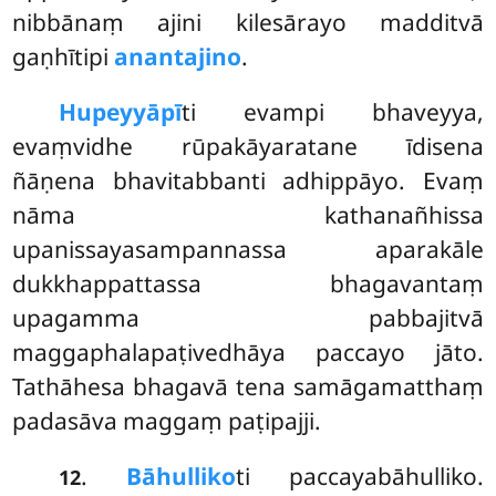
nibbānaṃ ajini kilesārayo madditvā
gaṇhītipi
anantajino
.
Hupeyyāpī
ti evampi bhaveyya,
evaṃvidhe rūpakāyaratane īdisena
ñāṇena bhavitabbanti adhippāyo. Evaṃ
nāma kathanañhissa
upanissayasampannassa aparakāle
dukkhappattassa bhagavantaṃ
upagamma pabbajitvā
maggaphalapaṭivedhāya paccayo jāto.
Tathāhesa bhagavā tena samāgamatthaṃ
padasāva maggaṃ paṭipajji.
.
Bāhulliko
ti
paccayabāhulliko.
12