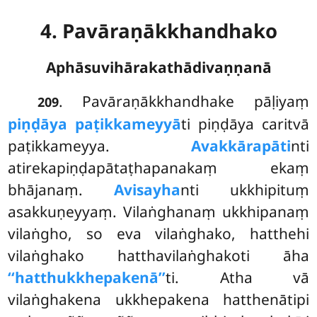
4. Pavāraṇākkhandhako
Aphāsuvihārakathādivaṇṇanā
. Pavāraṇākkhandhake
pāḷiyaṃ
209
piṇḍāya paṭikkameyyā
ti piṇḍāya caritvā
paṭikkameyya.
Avakkārapāti
nti
atirekapiṇḍapātaṭhapanakaṃ ekaṃ
bhājanaṃ.
Avisayha
nti ukkhipituṃ
asakkuṇeyyaṃ. Vilaṅghanaṃ ukkhipanaṃ
vilaṅgho, so eva vilaṅghako, hatthehi
vilaṅghako hatthavilaṅghakoti āha
‘‘hatthukkhepakenā’’
ti. Atha vā
vilaṅghakena ukkhepakena hatthenātipi