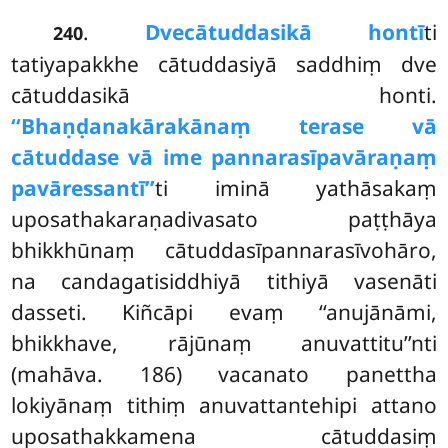
.
Dve
cātuddasikā hontī
ti
240
tatiyapakkhe cātuddasiyā saddhiṃ dve
cātuddasikā honti.
‘‘Bhaṇḍanakārakānaṃ terase vā
cātuddase vā ime pannarasīpavāraṇaṃ
pavāressantī’’
ti iminā yathāsakaṃ
uposathakaraṇadivasato paṭṭhāya
bhikkhūnaṃ cātuddasīpannarasīvohāro,
na candagatisiddhiyā tithiyā vasenāti
dasseti. Kiñcāpi evaṃ ‘‘anujānāmi,
bhikkhave, rājūnaṃ anuvattitu’’nti
(mahāva. 186) vacanato panettha
lokiyānaṃ tithiṃ anuvattantehipi attano
uposathakkamena cātuddasiṃ