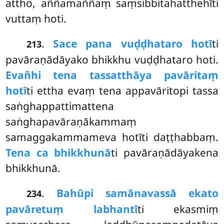
attho, aññamaññaṃ saṃsibbitahatthehīti
vuttaṃ hoti.
.
Sace pana vuḍḍhataro hotī
ti
213
pavāraṇādāyako bhikkhu vuḍḍhataro hoti.
Evañhi tena tassatthāya pavāritaṃ
hotī
ti ettha evaṃ tena appavāritopi tassa
saṅghappattimattena
saṅghapavāraṇākammaṃ
samaggakammameva hotīti daṭṭhabbaṃ.
Tena ca bhikkhunā
ti pavāraṇādāyakena
bhikkhunā.
.
Bahūpi samānavassā ekato
234
pavāretuṃ labhantī
ti ekasmiṃ