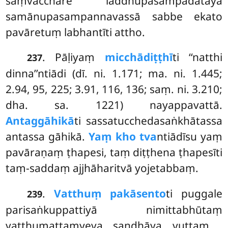
saṃvacchare laddhūpasampadatāya
samānupasampannavassā sabbe ekato
pavāretuṃ labhantīti attho.
. Pāḷiyaṃ
micchādiṭṭhī
ti ‘‘natthi
237
dinna’’ntiādi (dī. ni. 1.171; ma. ni. 1.445;
2.94, 95, 225; 3.91, 116, 136; saṃ. ni. 3.210;
dha. sa. 1221) nayappavattā.
Antaggāhikā
ti sassatucchedasaṅkhātassa
antassa gāhikā.
Yaṃ kho tva
ntiādīsu yaṃ
pavāraṇaṃ ṭhapesi, taṃ diṭṭhena ṭhapesīti
taṃ-saddaṃ ajjhāharitvā yojetabbaṃ.
.
Vatthuṃ pakāsento
ti puggale
239
parisaṅkuppattiyā nimittabhūtaṃ
vatthumattaṃyeva sandhāya vuttaṃ
.