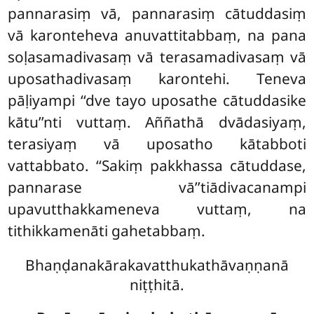
pannarasiṃ vā, pannarasiṃ cātuddasiṃ
vā karonteheva anuvattitabbaṃ, na pana
soḷasamadivasaṃ vā terasamadivasaṃ vā
uposathadivasaṃ karontehi. Teneva
pāḷiyampi ‘‘dve tayo uposathe cātuddasike
kātu’’nti vuttaṃ. Aññathā dvādasiyaṃ,
terasiyaṃ vā uposatho kātabboti
vattabbato. ‘‘Sakiṃ pakkhassa cātuddase,
pannarase vā’’tiādivacanampi
upavutthakkameneva vuttaṃ, na
tithikkamenāti gahetabbaṃ.
Bhaṇḍanakārakavatthukathāvaṇṇanā
niṭṭhitā.