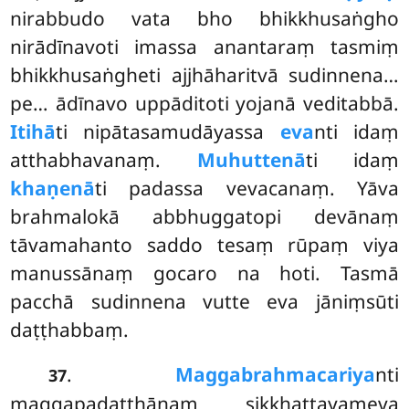
nirabbudo vata bho bhikkhusaṅgho
nirādīnavoti imassa anantaraṃ tasmiṃ
bhikkhusaṅgheti ajjhāharitvā sudinnena…
pe… ādīnavo uppāditoti yojanā veditabbā.
Itihā
ti nipātasamudāyassa
eva
nti idaṃ
atthabhavanaṃ.
Muhuttenā
ti idaṃ
khaṇenā
ti padassa vevacanaṃ. Yāva
brahmalokā abbhuggatopi devānaṃ
tāvamahanto saddo tesaṃ rūpaṃ viya
manussānaṃ gocaro na hoti. Tasmā
pacchā sudinnena vutte eva jāniṃsūti
daṭṭhabbaṃ.
.
Maggabrahmacariya
nti
37
maggapadaṭṭhānaṃ sikkhattayameva