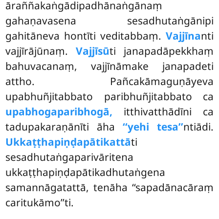
āraññakaṅgādipadhānaṅgānaṃ
gahaṇavasena sesadhutaṅgānipi
gahitāneva hontīti veditabbaṃ.
Vajjīna
nti
vajjīrājūnaṃ.
Vajjīsū
ti janapadāpekkhaṃ
bahuvacanaṃ, vajjīnāmake janapadeti
attho. Pañcakāmaguṇāyeva
upabhuñjitabbato paribhuñjitabbato ca
upabhogaparibhogā,
itthivatthādīni ca
tadupakaraṇānīti āha
‘‘yehi tesa’’
ntiādi.
Ukkaṭṭhapiṇḍapātikattā
ti
sesadhutaṅgaparivāritena
ukkaṭṭhapiṇḍapātikadhutaṅgena
samannāgatattā, tenāha ‘‘sapadānacāraṃ
caritukāmo’’ti.