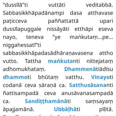
‘‘dussīlā’’ti vuttāti veditabbā.
Sabbasikkhāpadānampi dasa atthavase
paṭicceva paññattattā upari
dussīlapuggale nissāyāti etthāpi eseva
nayo, teneva ‘‘ye maṅkutaṃ…pe…
niggahessatī’’ti
sabbasikkhāpadasādhāraṇavasena attho
vutto. Tattha
maṅkuta
nti nittejataṃ
adhomukhataṃ.
Dhammenā
tiādīsu
dhammo
ti bhūtaṃ vatthu.
Vinayo
ti
codanā ceva sāraṇā ca.
Satthusāsana
nti
ñattisampadā ceva anusāvanasampadā
ca.
Sandiṭṭhamānā
ti saṃsayaṃ
āpajjamānā.
Ubbāḷhā
ti pīḷitā.