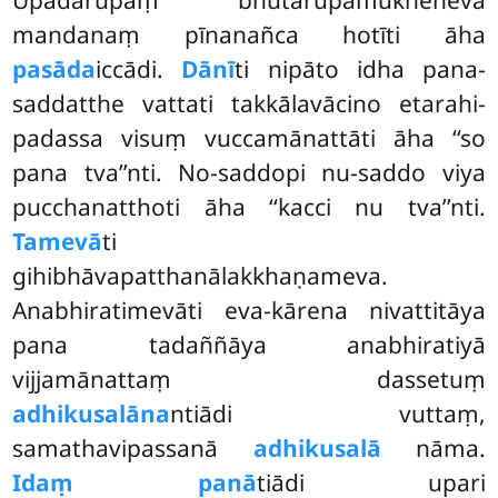
Upādārūpaṃ bhūtarūpamukheneva
mandanaṃ pīnanañca hotīti āha
pasāda
iccādi.
Dānī
ti nipāto idha pana-
saddatthe vattati takkālavācino etarahi-
padassa visuṃ vuccamānattāti āha ‘‘so
pana tva’’nti. No-saddopi nu-saddo viya
pucchanatthoti āha ‘‘kacci nu tva’’nti.
Tamevā
ti
gihibhāvapatthanālakkhaṇameva.
Anabhiratimevāti eva-kārena nivattitāya
pana tadaññāya anabhiratiyā
vijjamānattaṃ dassetuṃ
adhikusalāna
ntiādi vuttaṃ,
samathavipassanā
adhikusalā
nāma.
Idaṃ panā
tiādi upari