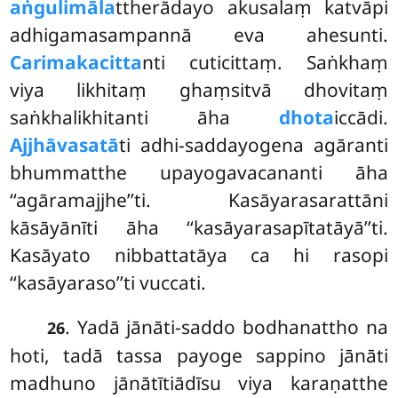
aṅgulimāla
ttherādayo akusalaṃ katvāpi
adhigamasampannā eva ahesunti.
Carimakacitta
nti cuticittaṃ. Saṅkhaṃ
viya likhitaṃ ghaṃsitvā dhovitaṃ
saṅkhalikhitanti āha
dhota
iccādi.
Ajjhāvasatā
ti adhi-saddayogena agāranti
bhummatthe upayogavacananti āha
‘‘agāramajjhe’’ti. Kasāyarasarattāni
kāsāyānīti āha ‘‘kasāyarasapītatāyā’’ti.
Kasāyato nibbattatāya ca hi rasopi
‘‘kasāyaraso’’ti vuccati.
. Yadā jānāti-saddo bodhanattho na
26
hoti, tadā tassa payoge sappino jānāti
madhuno jānātītiādīsu viya karaṇatthe