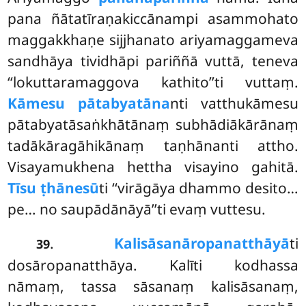
pana ñātatīraṇakiccānampi asammohato
maggakkhaṇe sijjhanato ariyamaggameva
sandhāya tividhāpi pariññā vuttā, teneva
‘‘lokuttaramaggova kathito’’ti vuttaṃ.
Kāmesu pātabyatāna
nti vatthukāmesu
pātabyatāsaṅkhātānaṃ subhādiākārānaṃ
tadākāragāhikānaṃ taṇhānanti attho.
Visayamukhena hettha visayino gahitā.
Tīsu ṭhānesū
ti ‘‘virāgāya dhammo desito…
pe… no saupādānāyā’’ti evaṃ vuttesu.
.
Kalisāsanāropanatthāyā
ti
39
dosāropanatthāya. Kalīti kodhassa
nāmaṃ, tassa sāsanaṃ kalisāsanaṃ,