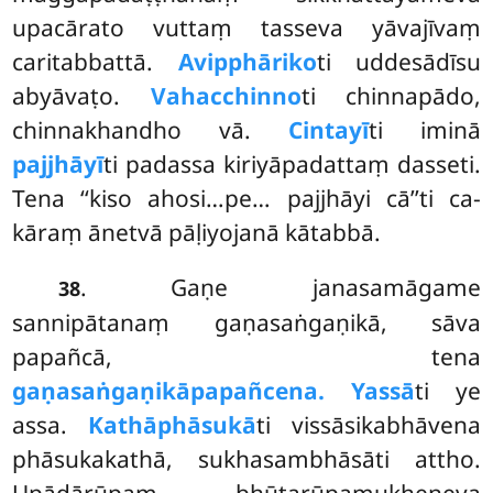
upacārato vuttaṃ tasseva yāvajīvaṃ
caritabbattā.
Avipphāriko
ti uddesādīsu
abyāvaṭo.
Vahacchinno
ti chinnapādo,
chinnakhandho vā.
Cintayī
ti iminā
pajjhāyī
ti padassa kiriyāpadattaṃ dasseti.
Tena ‘‘kiso ahosi…pe… pajjhāyi cā’’ti ca-
kāraṃ ānetvā pāḷiyojanā kātabbā.
. Gaṇe janasamāgame
38
sannipātanaṃ gaṇasaṅgaṇikā, sāva
papañcā, tena
gaṇasaṅgaṇikāpapañcena. Yassā
ti ye
assa.
Kathāphāsukā
ti vissāsikabhāvena
phāsukakathā, sukhasambhāsāti attho.