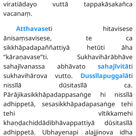
viratiādayo vuttā tappakāsakañca
vacanaṃ.
Atthavase
ti hitavisese
ānisaṃsavisese, te ca
sikkhāpadapaññattiyā hetūti āha
‘‘kāraṇavase’’ti. Sukhavihārābhāve
sahajīvanassa abhāvato
sahajīvitā
ti
sukhavihārova vutto.
Dussīlapuggalā
ti
nissīlā dūsitasīlā ca.
Pārājikasikkhāpadappasaṅge hi nissīlā
adhippetā, sesasikkhāpadapasaṅge tehi
tehi vītikkamehi
khaṇḍachiddādibhāvappattiyā dūsitasīlā
adhippetā. Ubhayenapi alajjinova idha