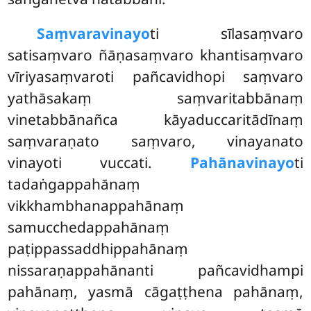
Saṃvaravinayo
ti sīlasaṃvaro
satisaṃvaro ñāṇasaṃvaro khantisaṃvaro
vīriyasaṃvaroti pañcavidhopi saṃvaro
yathāsakaṃ saṃvaritabbānaṃ
vinetabbānañca kāyaduccaritādīnaṃ
saṃvaraṇato saṃvaro, vinayanato
vinayoti vuccati.
Pahānavinayo
ti
tadaṅgappahānaṃ
vikkhambhanappahānaṃ
samucchedappahānaṃ
paṭippassaddhippahānaṃ
nissaraṇappahānanti pañcavidhampi
pahānaṃ, yasmā cāgaṭṭhena pahānaṃ,