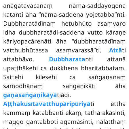
anāgatavacanaṃ nāma-saddayogena
katanti āha ‘‘nāma-saddena yojetabba’’nti.
Dubbharatādīnaṃ hetubhūto asaṃvaro
idha dubbharatādi-saddena vutto kāraṇe
kāriyopacārenāti āha ‘‘dubbharatādīnaṃ
vatthubhūtassa asaṃvarassā’’ti.
Attā
ti
attabhāvo.
Dubbharata
nti attanā
upaṭṭhākehi ca dukkhena bharitabbataṃ.
Sattehi kilesehi ca saṅgaṇanaṃ
samodhānaṃ saṅgaṇikāti āha
gaṇasaṅgaṇikāyā
tiādi.
Aṭṭhakusītavatthupāripūriyā
ti ettha
kammaṃ kātabbanti ekaṃ, tathā akāsinti,
maggo gantabboti agamāsinti, nālatthaṃ