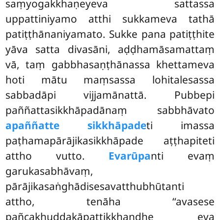
saṃyogakkhaṇeyeva sattassa
uppattiniyamo atthi sukkameva tathā
patiṭṭhānaniyamato. Sukke pana patiṭṭhite
yāva satta divasāni, aḍḍhamāsamattaṃ
vā, taṃ gabbhasaṇṭhānassa khettameva
hoti mātu maṃsassa lohitalesassa
sabbadāpi vijjamānattā. Pubbepi
paññattasikkhāpadānaṃ sabbhāvato
apaññatte sikkhāpade
ti imassa
paṭhamapārājikasikkhāpade aṭṭhapiteti
attho vutto.
Evarūpa
nti evaṃ
garukasabhāvaṃ,
pārājikasaṅghādisesavatthubhūtanti
attho, tenāha ‘‘avasese
pañcakhuddakāpattikkhandhe eva