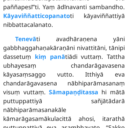
paññapesī’’ti. Yaṃ ādīnavanti sambandho.
Kāyaviññatticopanato
ti kāyaviññattiyā
nibbattacalanato.
Tenevā
ti avadhāraṇena yāni
gabbhaggahaṇakāraṇāni nivattitāni, tānipi
dassetuṃ
kiṃ panā
tiādi vuttaṃ. Tattha
ubhayesaṃ chandarāgavasena
kāyasaṃsaggo vutto. Itthiyā eva
chandarāgavasena nābhiparāmasanaṃ
visuṃ vuttaṃ.
Sāmapaṇḍitassa
hi mātā
puttuppattiyā sañjātādarā
nābhiparāmasanakāle
kāmarāgasamākulacittā ahosi, itarathā
puttuppattiyā eva asambhavato. ‘‘Sakko