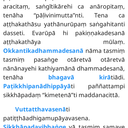
aracitaṃ, saṅgītikārehi ca anāropitaṃ,
tenāha ‘‘pāḷivinimutta’’nti. Tena ca
aṭṭhakathāsu yathānurūpaṃ saṅgahitanti
dasseti. Evarūpā hi pakiṇṇakadesanā
aṭṭhakathāya mūlaṃ.
Okkantikadhammadesanā
nāma tasmiṃ
tasmiṃ pasaṅge otāretvā otāretvā
nānānayehi kathiyamānā dhammadesanā,
tenāha
bhagavā kirā
tiādi.
Paṭikkhipanādhippāyā
ti paññattampi
sikkhāpadaṃ ‘‘kimetenā’’ti maddanacittā.
Vuttatthavasenā
ti
patiṭṭhāadhigamupāyavasena.
Sikkhāpadavibhaṅge
yā tasmiṃ samaye