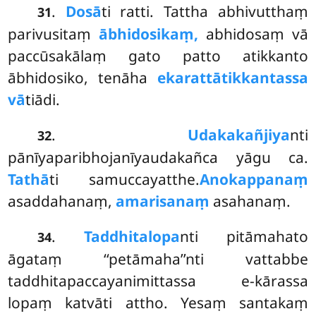
.
Dosā
ti ratti. Tattha abhivutthaṃ
31
parivusitaṃ
ābhidosikaṃ,
abhidosaṃ vā
paccūsakālaṃ gato patto atikkanto
ābhidosiko, tenāha
ekarattātikkantassa
vā
tiādi.
.
Udakakañjiya
nti
32
pānīyaparibhojanīyaudakañca yāgu ca.
Tathā
ti samuccayatthe.
Anokappanaṃ
asaddahanaṃ,
amarisanaṃ
asahanaṃ.
.
Taddhitalopa
nti
pitāmahato
34
āgataṃ ‘‘petāmaha’’nti vattabbe
taddhitapaccayanimittassa
e-kārassa
lopaṃ katvāti attho. Yesaṃ santakaṃ