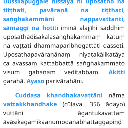
Dussīlapuggale nissāya hi uposatho na
tiṭṭhati, pavāraṇā na tiṭṭhati,
saṅghakammāni nappavattanti,
sāmaggī na hotī
ti iminā alajjīhi saddhiṃ
uposathādisakalasaṅghakammaṃ kātuṃ
na vaṭṭati dhammaparibhogattāti dasseti.
Uposathapavāraṇānaṃ niyatakālikatāya
ca avassaṃ kattabbattā saṅghakammato
visuṃ gahaṇaṃ veditabbaṃ.
Akitti
garahā.
Ayaso
parivārahāni.
Cuddasa khandhakavattāni
nāma
vattakkhandhake
(cūḷava. 356 ādayo)
vuttāni āgantukavattaṃ
āvāsikagamikaanumodanabhattaggapiṇḍ