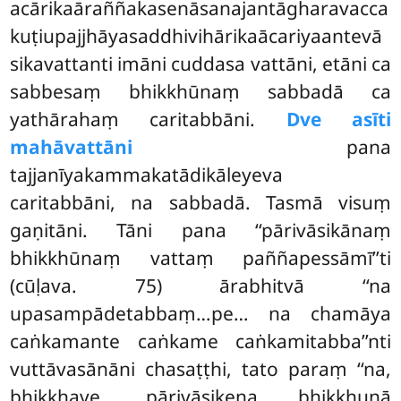
acārikaāraññakasenāsanajantāgharavacca
kuṭiupajjhāyasaddhivihārikaācariyaantevā
sikavattanti imāni cuddasa vattāni, etāni ca
sabbesaṃ bhikkhūnaṃ sabbadā ca
yathārahaṃ caritabbāni.
Dve asīti
mahāvattāni
pana
tajjanīyakammakatādikāleyeva
caritabbāni, na sabbadā. Tasmā visuṃ
gaṇitāni. Tāni pana ‘‘pārivāsikānaṃ
bhikkhūnaṃ vattaṃ paññapessāmī’’ti
(cūḷava. 75) ārabhitvā ‘‘na
upasampādetabbaṃ…pe… na chamāya
caṅkamante
caṅkame caṅkamitabba’’nti
vuttāvasānāni chasaṭṭhi, tato paraṃ ‘‘na,
bhikkhave, pārivāsikena bhikkhunā