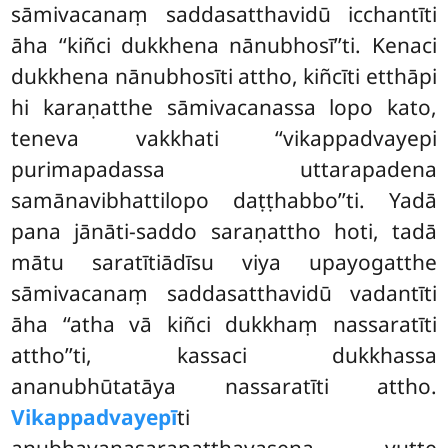
sāmivacanaṃ saddasatthavidū icchantīti
āha ‘‘kiñci dukkhena nānubhosī’’ti. Kenaci
dukkhena nānubhosīti attho, kiñcīti etthāpi
hi karaṇatthe sāmivacanassa lopo kato,
teneva vakkhati ‘‘vikappadvayepi
purimapadassa uttarapadena
samānavibhattilopo
daṭṭhabbo’’ti. Yadā
pana jānāti-saddo saraṇattho hoti, tadā
mātu saratītiādīsu viya upayogatthe
sāmivacanaṃ
saddasatthavidū vadantīti
āha ‘‘atha vā kiñci dukkhaṃ nassaratīti
attho’’ti, kassaci dukkhassa
ananubhūtatāya nassaratīti attho.
Vikappadvayepī
ti
anubhavanasaraṇatthavasena vutte