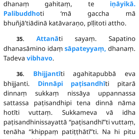
dhanaṃ gahitaṃ, te
iṇāyikā.
Palibuddho
ti ‘mā gaccha mā
bhuñjā’tiādinā katāvaraṇo, pīḷitoti attho.
.
Attanā
ti sayaṃ. Sapatino
35
dhanasāmino idaṃ
sāpateyyaṃ,
dhanaṃ.
Tadeva
vibhavo
.
.
Bhijjantī
ti agahitapubbā eva
36
bhijjanti.
Dinnāpi paṭisandhī
ti pitarā
dinnaṃ sukkaṃ nissāya uppannassa
sattassa paṭisandhipi tena dinnā nāma
hotīti vuttaṃ. Sukkameva vā idha
paṭisandhinissayattā ‘‘paṭisandhī’’ti vuttaṃ,
tenāha ‘‘khippaṃ patiṭṭhātī’’ti. Na hi pitu