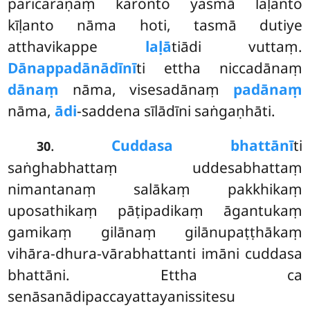
paricaraṇaṃ karonto yasmā laḷanto
kīḷanto nāma hoti, tasmā dutiye
atthavikappe
laḷā
tiādi vuttaṃ.
Dānappadānādīnī
ti ettha niccadānaṃ
dānaṃ
nāma, visesadānaṃ
padānaṃ
nāma,
ādi
-saddena sīlādīni saṅgaṇhāti.
.
Cuddasa bhattānī
ti
30
saṅghabhattaṃ uddesabhattaṃ
nimantanaṃ salākaṃ pakkhikaṃ
uposathikaṃ pāṭipadikaṃ āgantukaṃ
gamikaṃ gilānaṃ gilānupaṭṭhākaṃ
vihāra-dhura-vārabhattanti imāni cuddasa
bhattāni. Ettha ca
senāsanādipaccayattayanissitesu