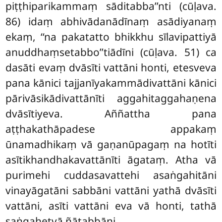
piṭṭhiparikammaṃ sāditabba’’nti (cūḷava.
86) idaṃ abhivādanādīnaṃ asādiyanaṃ
ekaṃ, ‘‘na pakatatto bhikkhu sīlavipattiyā
anuddhaṃsetabbo’’tiādīni (cūḷava. 51) ca
dasāti evaṃ dvāsīti vattāni honti, etesveva
pana kānici tajjanīyakammādivattāni kānici
pārivāsikādivattānīti aggahitaggahaṇena
dvāsītiyeva. Aññattha pana
aṭṭhakathāpadese appakaṃ
ūnamadhikaṃ vā gaṇanūpagaṃ na hotīti
asītikhandhakavattānīti āgataṃ. Atha vā
purimehi cuddasavattehi asaṅgahitāni
vinayāgatāni sabbāni vattāni yathā dvāsīti
vattāni, asīti vattāni eva vā honti, tathā
saṅgahetvā ñātabbāni.