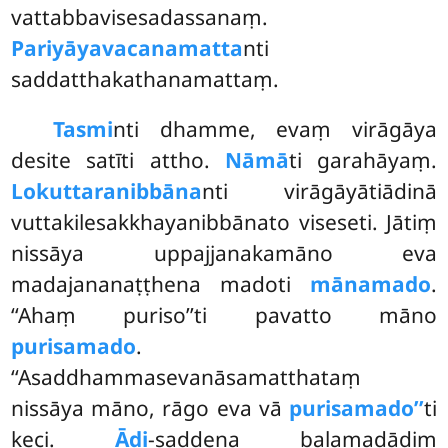
vattabbavisesadassanaṃ.
Pariyāyavacanamatta
nti
saddatthakathanamattaṃ.
Tasmi
nti dhamme, evaṃ virāgāya
desite satīti attho.
Nāmā
ti garahāyaṃ.
Lokuttaranibbāna
nti virāgāyātiādinā
vuttakilesakkhayanibbānato viseseti. Jātiṃ
nissāya uppajjanakamāno eva
madajananaṭṭhena madoti
mānamado
.
‘‘Ahaṃ puriso’’ti pavatto māno
purisamado
.
‘‘Asaddhammasevanāsamatthataṃ
nissāya māno, rāgo eva vā
purisamado’’
ti
keci.
Ādi
-saddena balamadādiṃ