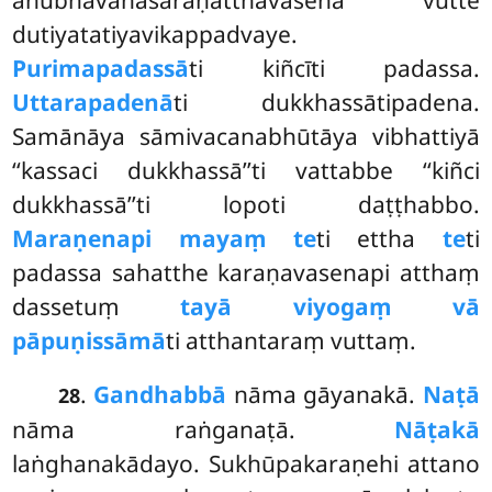
dutiyatatiyavikappadvaye.
Purimapadassā
ti kiñcīti padassa.
Uttarapadenā
ti dukkhassātipadena.
Samānāya sāmivacanabhūtāya vibhattiyā
‘‘kassaci dukkhassā’’ti vattabbe ‘‘kiñci
dukkhassā’’ti lopoti daṭṭhabbo.
Maraṇenapi mayaṃ te
ti ettha
te
ti
padassa sahatthe karaṇavasenapi atthaṃ
dassetuṃ
tayā viyogaṃ vā
pāpuṇissāmā
ti atthantaraṃ vuttaṃ.
.
Gandhabbā
nāma gāyanakā.
Naṭā
28
nāma raṅganaṭā.
Nāṭakā
laṅghanakādayo. Sukhūpakaraṇehi attano