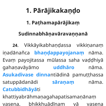
1. Pārājikakaṇḍo
1. Paṭhamapārājikaṃ
Sudinnabhāṇavāravaṇṇanā
. Vikkāyikabhaṇḍassa
vikkiṇanaṃ
24
iṇadānañca
bhaṇḍappayojanaṃ
nāma.
Evaṃ payojitassa mūlassa saha vaḍḍhiyā
gahaṇavāyāmo
uddhāro
nāma.
Asukadivase dinna
ntiādinā pamuṭṭhassa
satuppādanādi
sāraṇaṃ
nāma.
Catubbidhāyā
ti
khattiyabrāhmaṇagahapatisamaṇānaṃ
vasena, bhikkhuādīnaṃ vā vasena