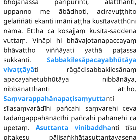
bhojanassa pāripūrinti, alatthanti,
uppanno me ābādhoti, aciravuṭṭhito
gelaññāti ekanti imāni aṭṭha kusītavatthūni
nāma. Ettha ca kosajjaṃ kusīta-saddena
vuttaṃ. Vināpi hi bhāvajotanapaccayaṃ
bhāvattho viññāyati yathā paṭassa
sukkanti.
Sabbakilesāpacayabhūtāya
vivaṭṭāyā
ti rāgādisabbakilesānaṃ
apacayahetubhūtāya nibbānāya,
nibbānatthanti attho.
Saṃvarappahānapaṭisaṃyutta
nti
sīlasaṃvarādīhi pañcahi saṃvarehi ceva
tadaṅgappahānādīhi pañcahi pahānehi ca
upetaṃ.
Asuttanta vinibaddha
nti tīsu
piṭakesu pāḷisaṅkhātasuttantavasena