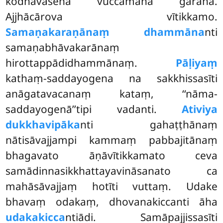
kodhavasena vuccamānā garahā.
Ajjhācārova vītikkamo.
Samaṇakaraṇānaṃ dhammāna
nti
samaṇabhāvakarānaṃ
hirottappādidhammānaṃ.
Pāḷiyaṃ
kathaṃ-saddayogena na sakkhissasīti
anāgatavacanaṃ kataṃ, ‘‘nāma-
saddayogenā’’tipi vadanti.
Ativiya
dukkhavipāka
nti
gahaṭṭhānaṃ
nātisāvajjampi kammaṃ pabbajitānaṃ
bhagavato āṇāvītikkamato ceva
samādinnasikkhattayavināsanato ca
mahāsāvajjaṃ hotīti vuttaṃ. Udake
bhavaṃ odakaṃ, dhovanakiccanti āha
udakakicca
ntiādi. Samāpajjissasīti