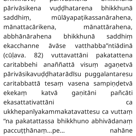
pārivāsikena vuḍḍhatarena bhikkhunā
saddhiṃ, mūlāyapaṭikassanārahena,
mānattacārikena, mānattārahena,
abbhānārahena bhikkhunā saddhiṃ
ekacchanne āvāse vatthabba’’ntiādinā
(cūḷava. 82) vuttavattāni pakatattena
caritabbehi anaññattā visuṃ agaṇetvā
pārivāsikavuḍḍhatarādīsu puggalantaresu
caritabbattā tesaṃ vasena sampiṇḍetvā
ekekaṃ katvā gaṇitāni pañcāti
ekasattativattāni ca
ukkhepanīyakammakatavattesu ca vuttaṃ
‘‘na pakatattassa bhikkhuno abhivādanaṃ
paccuṭṭhānaṃ…pe… nahāne