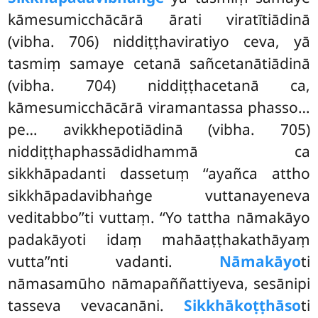
kāmesumicchācārā ārati viratītiādinā
(vibha. 706) niddiṭṭhaviratiyo ceva, yā
tasmiṃ samaye cetanā sañcetanātiādinā
(vibha. 704) niddiṭṭhacetanā ca,
kāmesumicchācārā viramantassa phasso…
pe… avikkhepotiādinā (vibha. 705)
niddiṭṭhaphassādidhammā ca
sikkhāpadanti dassetuṃ ‘‘ayañca attho
sikkhāpadavibhaṅge vuttanayeneva
veditabbo’’ti vuttaṃ. ‘‘Yo tattha nāmakāyo
padakāyoti idaṃ mahāaṭṭhakathāyaṃ
vutta’’nti vadanti.
Nāmakāyo
ti
nāmasamūho nāmapaññattiyeva, sesānipi
tasseva vevacanāni.
Sikkhākoṭṭhāso
ti