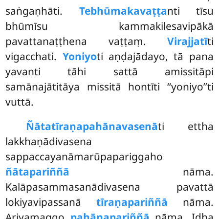
saṅgaṇhāti.
Tebhūmakavaṭṭa
nti tīsu
bhūmīsu kammakilesavipākā
pavattanaṭṭhena
vaṭṭaṃ.
Virajjatī
ti
vigacchati.
Yoniyo
ti aṇḍajādayo, tā pana
yavanti tāhi sattā amissitāpi
samānajātitāya missitā hontīti ‘‘yoniyo’’ti
vuttā.
Ñātatīraṇapahānavasenā
ti ettha
lakkhaṇādivasena
sappaccayanāmarūpapariggaho
ñātapariññā
nāma.
Kalāpasammasanādivasena pavattā
lokiyavipassanā
tīraṇapariññā
nāma.
Ariyamaggo
pahānapariññā
nāma. Idha