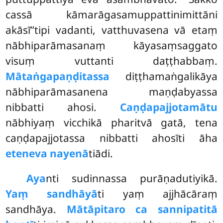
cassā kāmarāgasamuppattinimittāni
akāsī’’tipi vadanti, vatthuvasena vā etaṃ
nābhiparāmasanaṃ kāyasaṃsaggato
visuṃ vuttanti daṭṭhabbaṃ.
Mātaṅgapaṇḍitassa
diṭṭhamaṅgalikāya
nābhiparāmasanena maṇḍabyassa
nibbatti ahosi.
Caṇḍapajjotamātu
nābhiyaṃ vicchikā pharitvā
gatā, tena
caṇḍapajjotassa nibbatti ahosīti āha
eteneva nayenā
tiādi.
Aya
nti sudinnassa purāṇadutiyikā.
Yaṃ sandhāyā
ti yaṃ ajjhācāraṃ
sandhāya.
Mātāpitaro ca sannipatitā