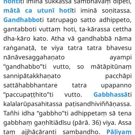
hontī
ti iminā sukkassa sambhavaṃ dīpeti,
mātā ca utunī hotī
ti iminā soṇitassa.
Gandhabbo
ti tatrupago satto adhippeto,
gantabboti vuttaṃ hoti, ta-kārassa cettha
dha-kāro kato. Atha vā gandhabbā nāma
raṅganaṭā, te viya tatra tatra bhavesu
nānāvesaggahaṇato ayampi
‘‘gandhabbo’’ti vutto, so mātāpitūnaṃ
sannipātakkhaṇato pacchāpi
sattāhabbhantare
tatra upapanno
‘‘paccupaṭṭhito’’ti vutto.
Gabbhassā
ti
kalalarūpasahitassa paṭisandhiviññāṇassa.
Tañhi idha ‘‘gabbho’’ti adhippetaṃ sā tena
gabbhaṃ gaṇhītiādīsu (pārā. 36) viya. Assa
taṃ ajjhācāranti sambandho.
Pāḷiyaṃ