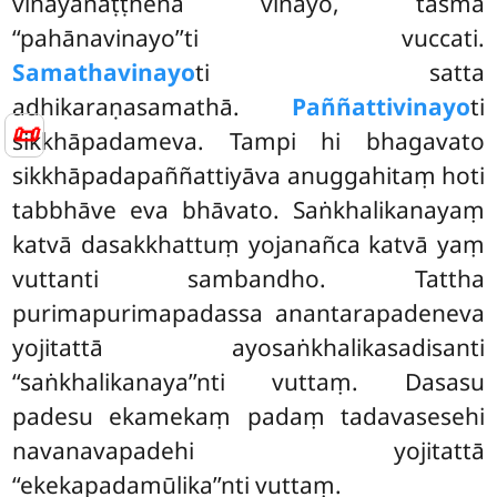
vinayanaṭṭhena vinayo, tasmā
‘‘pahānavinayo’’ti vuccati.
Samathavinayo
ti satta
adhikaraṇasamathā.
Paññattivinayo
ti
📜
sikkhāpadameva. Tampi hi bhagavato
sikkhāpadapaññattiyāva anuggahitaṃ hoti
tabbhāve eva bhāvato. Saṅkhalikanayaṃ
katvā dasakkhattuṃ yojanañca katvā yaṃ
vuttanti sambandho. Tattha
purimapurimapadassa anantarapadeneva
yojitattā ayosaṅkhalikasadisanti
‘‘saṅkhalikanaya’’nti vuttaṃ. Dasasu
padesu ekamekaṃ padaṃ tadavasesehi
navanavapadehi yojitattā
‘‘ekekapadamūlika’’nti vuttaṃ.