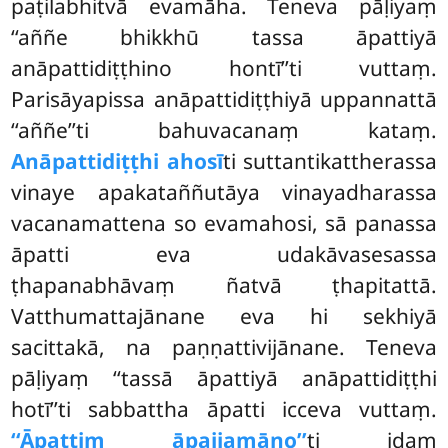
paṭilabhitvā evamāha. Teneva pāḷiyaṃ
‘‘aññe bhikkhū tassa āpattiyā
anāpattidiṭṭhino hontī’’ti vuttaṃ.
Parisāyapissa anāpattidiṭṭhiyā uppannattā
‘‘aññe’’ti bahuvacanaṃ kataṃ.
Anāpattidiṭṭhi ahosī
ti suttantikattherassa
vinaye apakataññutāya vinayadharassa
vacanamattena so evamahosi, sā panassa
āpatti eva udakāvasesassa
ṭhapanabhāvaṃ ñatvā ṭhapitattā.
Vatthumattajānane eva hi sekhiyā
sacittakā, na paṇṇattivijānane. Teneva
pāḷiyaṃ ‘‘tassā āpattiyā anāpattidiṭṭhi
hotī’’ti sabbattha āpatti icceva vuttaṃ.
‘‘Āpattiṃ āpajjamāno’’
ti idaṃ