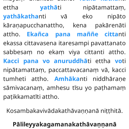
ettha
yathā
ti nipātamattaṃ,
yathākatha
nti vā eko nipāto
kāraṇapucchanattho, kena pakārenāti
attho.
Ekañca pana maññe citta
nti
ekassa cittavasena itaresampi pavattanato
sabbesaṃ no ekaṃ viya cittanti attho.
Kacci pana vo anuruddhā
ti ettha
vo
ti
nipātamattaṃ, paccattavacanaṃ vā, kacci
tumheti attho.
Amhāka
nti niddhāraṇe
sāmivacanaṃ, amhesu tīsu yo paṭhamaṃ
paṭikkamatīti attho.
Kosambakavivādakathāvaṇṇanā niṭṭhitā.
Pālileyyakagamanakathāvaṇṇanā