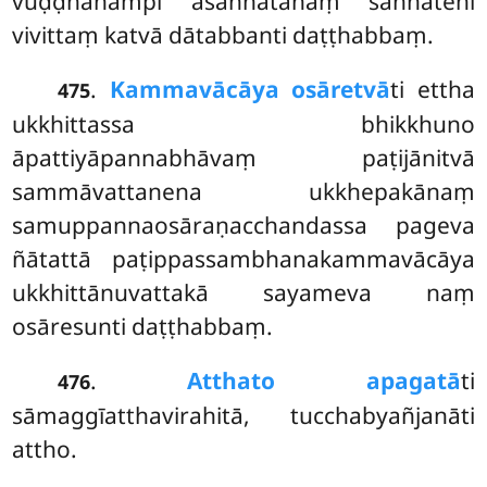
vuḍḍhānampi asaññatānaṃ saññatehi
vivittaṃ katvā dātabbanti daṭṭhabbaṃ.
.
Kammavācāya osāretvā
ti ettha
475
ukkhittassa bhikkhuno
āpattiyāpannabhāvaṃ paṭijānitvā
sammāvattanena ukkhepakānaṃ
samuppannaosāraṇacchandassa pageva
ñātattā paṭippassambhanakammavācāya
ukkhittānuvattakā sayameva naṃ
osāresunti daṭṭhabbaṃ.
.
Atthato apagatā
ti
476
sāmaggīatthavirahitā, tucchabyañjanāti
attho.