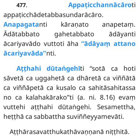
.
Appaṭicchannācāro
ti
477
appaṭicchādetabbasundarācāro.
Anapagata
nti kāraṇato anapetaṃ.
Ādātabbato gahetabbato ādāyanti
ācariyavādo vuttoti āha
‘‘ādāyaṃ attano
ācariyavāda’’
nti.
Aṭṭhahi dūtaṅgehī
ti ‘‘sotā ca hoti
sāvetā ca uggahetā ca dhāretā ca viññātā
ca viññāpetā ca kusalo ca sahitāsahitassa
no ca kalahakārako’’ti (a. ni. 8.16) evaṃ
vuttehi aṭṭhahi dūtaṅgehi. Sesamettha,
heṭṭhā ca sabbattha suviññeyyamevāti.
Aṭṭhārasavatthukathāvaṇṇanā niṭṭhitā.