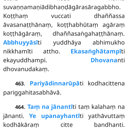
suvaṇṇamaṇiādibhaṇḍāgārasāragabbho.
Koṭṭhaṃ vuccati dhaññassa
āvasanaṭṭhānaṃ, koṭṭhabhūtaṃ agāraṃ
koṭṭhāgāraṃ, dhaññasaṅgahaṭṭhānaṃ.
Abbhuyyāsī
ti yuddhāya abhimukho
nikkhamīti attho.
Ekasaṅghātampī
ti
ekayuddhampi.
Dhovana
nti
dhovanudakaṃ.
.
Pariyādinnarūpā
ti kodhacittena
463
pariggahitasabhāvā.
.
Taṃ na jānantī
ti taṃ kalahaṃ na
464
jānanti.
Ye upanayhantī
ti yathāvuttaṃ
kodhākāraṃ citte bandhanti.