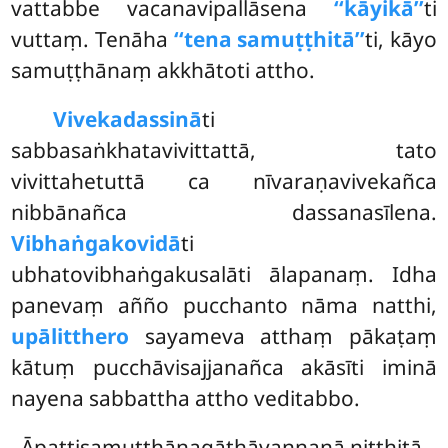
vattabbe vacanavipallāsena
‘‘kāyikā’’
ti
vuttaṃ. Tenāha
‘‘tena samuṭṭhitā’’
ti, kāyo
samuṭṭhānaṃ akkhātoti attho.
Vivekadassinā
ti
sabbasaṅkhatavivittattā, tato
vivittahetuttā ca nīvaraṇavivekañca
nibbānañca dassanasīlena.
Vibhaṅgakovidā
ti
ubhatovibhaṅgakusalāti ālapanaṃ. Idha
panevaṃ añño pucchanto nāma natthi,
upālitthero
sayameva atthaṃ pākaṭaṃ
kātuṃ pucchāvisajjanañca akāsīti iminā
nayena sabbattha attho veditabbo.
Āpattisamuṭṭhānagāthāvaṇṇanā niṭṭhitā.