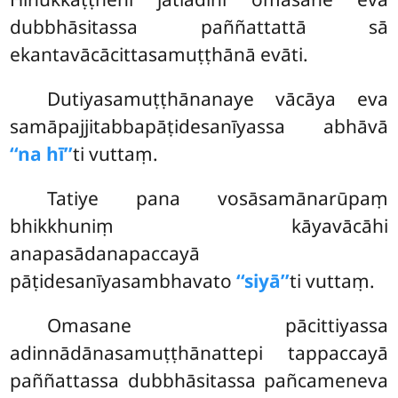
dubbhāsitassa paññattattā sā
ekantavācācittasamuṭṭhānā evāti.
Dutiyasamuṭṭhānanaye vācāya eva
samāpajjitabbapāṭidesanīyassa abhāvā
‘‘na hī’’
ti vuttaṃ.
Tatiye
pana vosāsamānarūpaṃ
bhikkhuniṃ kāyavācāhi
anapasādanapaccayā
pāṭidesanīyasambhavato
‘‘siyā’’
ti vuttaṃ.
Omasane pācittiyassa
adinnādānasamuṭṭhānattepi tappaccayā
paññattassa dubbhāsitassa pañcameneva