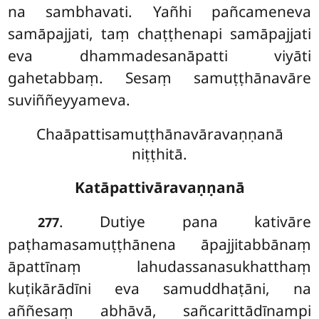
na sambhavati. Yañhi pañcameneva
samāpajjati, taṃ chaṭṭhenapi samāpajjati
eva dhammadesanāpatti viyāti
gahetabbaṃ. Sesaṃ samuṭṭhānavāre
suviññeyyameva.
Chaāpattisamuṭṭhānavāravaṇṇanā
niṭṭhitā.
Katāpattivāravaṇṇanā
. Dutiye pana kativāre
277
paṭhamasamuṭṭhānena āpajjitabbānaṃ
āpattīnaṃ lahudassanasukhatthaṃ
kuṭikārādīni eva samuddhaṭāni, na
aññesaṃ abhāvā, sañcarittādīnampi