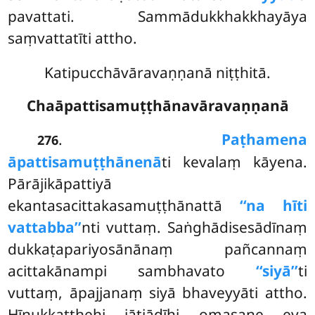
pavattati. Sammādukkhakkhayāya
saṃvattatīti attho.
Katipucchāvāravaṇṇanā niṭṭhitā.
Chaāpattisamuṭṭhānavāravaṇṇanā
.
Paṭhamena
276
āpattisamuṭṭhānenā
ti kevalaṃ kāyena.
Pārājikāpattiyā
ekantasacittakasamuṭṭhānattā
‘‘na hīti
vattabba’’
nti vuttaṃ. Saṅghādisesādīnaṃ
dukkaṭapariyosānānaṃ pañcannaṃ
acittakānampi sambhavato
‘‘siyā’’
ti
vuttaṃ, āpajjanaṃ siyā bhaveyyāti attho.
Hīnukkaṭṭhehi jātiādīhi omasane eva