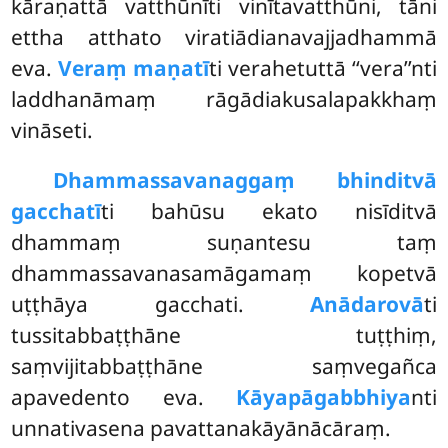
kāraṇattā vatthūnīti vinītavatthūni, tāni
ettha atthato viratiādianavajjadhammā
eva.
Veraṃ maṇatī
ti verahetuttā ‘‘vera’’nti
laddhanāmaṃ rāgādiakusalapakkhaṃ
vināseti.
Dhammassavanaggaṃ bhinditvā
gacchatī
ti bahūsu ekato nisīditvā
dhammaṃ suṇantesu taṃ
dhammassavanasamāgamaṃ kopetvā
uṭṭhāya gacchati.
Anādarovā
ti
tussitabbaṭṭhāne tuṭṭhiṃ,
saṃvijitabbaṭṭhāne saṃvegañca
apavedento eva.
Kāyapāgabbhiya
nti
unnativasena pavattanakāyānācāraṃ.