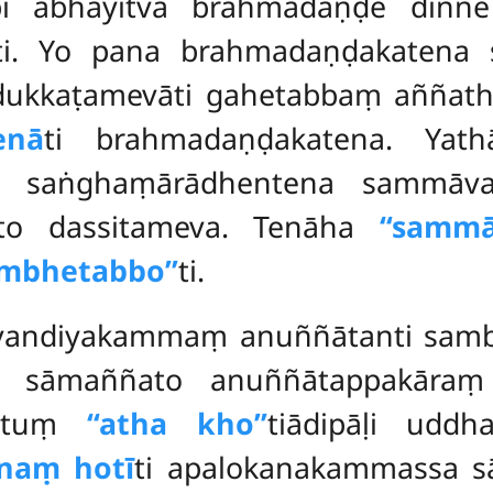
pi abhāyitvā brahmadaṇḍe dinne
apati. Yo pana brahmadaṇḍakaten
ssa dukkaṭamevāti gahetabbaṃ añña
enā
ti brahmadaṇḍakatena. Yathā
pi
saṅghaṃārādhentena sammāvatt
ūpato dassitameva. Tenāha
‘‘samm
mbhetabbo’’
ti.
vandiyakammaṃ anuññātanti sam
i sāmaññato anuññātappakāraṃ
setuṃ
‘‘atha kho’’
tiādipāḷi udd
naṃ hotī
ti apalokanakammassa s