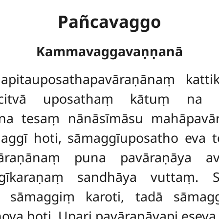
Pañcavaggo
Kammavaggavaṇṇanā
hapitauposathapavāraṇānaṃ katt
ñcitvā uposathaṃ kātuṃ na 
ana tesaṃ nānāsīmāsu mahāpavā
aggī hoti, sāmaggīuposatho eva te
āraṇānaṃ puna pavāraṇāya avi
ggīkaraṇaṃ sandhāya vuttaṃ. S
 sāmaggiṃ karoti, tadā sāmaggī
va hoti. Upari pavāraṇāyapi eseva