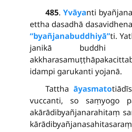
485
.
Yvāya
nti
byañjan
ettha dasadhā dasavidhen
‘‘byañjanabuddhiyā’’
ti. Y
janikā buddhi b
akkharasamuṭṭhāpakacitt
idampi garukanti yojanā.
Tattha
āyasmato
tiādī
vuccanti, so saṃyogo 
akārādibyañjanarahitaṃ s
kārādibyañjanasahitasar