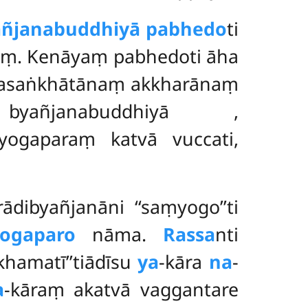
añjanabuddhiyā pabhedo
ti
aṃ. Kenāyaṃ pabhedoti āha
anasaṅkhātānaṃ akkharānaṃ
byañjanabuddhiyā
,
yogaparaṃ katvā vuccati,
rādibyañjanāni ‘‘saṃyogo’’ti
ogaparo
nāma.
Rassa
nti
kkhamatī’’tiādīsu
ya
-kāra
na
-
a
-kāraṃ akatvā vaggantare