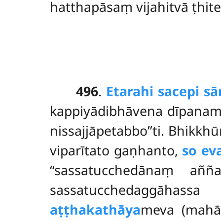
hatthapāsaṃ vijahitvā ṭhit
496
.
Etarahi sacepi s
kappiyādibhāvena dīpanampi
nissajjāpetabbo’’ti. Bhikk
viparītato gaṇhanto,
so ev
‘‘sassatucchedānaṃ aññ
sassatucchedaggāhass
aṭṭhakathāya
meva (mahāv