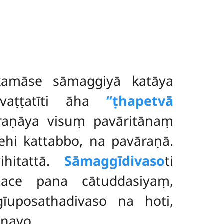
ikamāse sāmaggiyā katāya
vaṭṭatīti āha
‘‘ṭhapetvā
raṇāya visuṃ pavāritānaṃ
hi kattabbo, na pavāraṇā.
hitattā.
Sāmaggīdivaso
ti
ace pana cātuddasiyaṃ,
uposathadivaso na hoti,
 nayo.