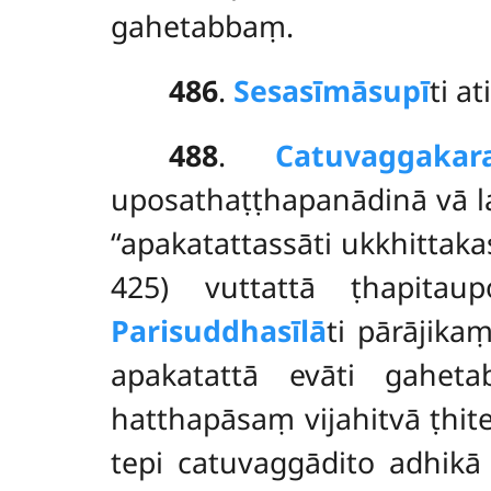
gahetabbaṃ.
486
.
Sesasīmāsupī
ti a
488
.
Catuvaggakar
uposathaṭṭhapanādinā vā 
‘‘apakatattassāti ukkhittaka
425) vuttattā ṭhapitau
Parisuddhasīlā
ti pārājik
apakatattā evāti gahe
hatthapāsaṃ vijahitvā ṭhit
tepi catuvaggādito adhik