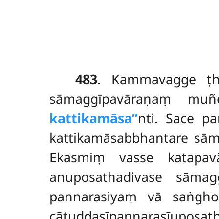
483
. Kammavagge
ṭ
sāmaggīpavāraṇaṃ mu
kattikamāsa’’
nti. Sace p
kattikamāsabbhantare sām
Ekasmiṃ vasse katapav
anuposathadivase sāma
pannarasiyaṃ vā saṅgho
cātuddasīpannarasīuposatho