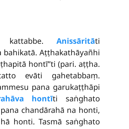
a kattabbe.
Anissāritā
ti
bahikatā. Aṭṭhakathāyañhi
apitā hontī’’ti (pari. aṭṭha.
tatto evāti gahetabbaṃ.
kammesu pana garukaṭṭhāpi
ahāva hontī
ti saṅghato
ā pana chandārahā na honti,
ahā honti. Tasmā saṅghato