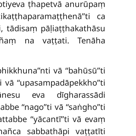
rotiyeva ṭhapetvā anurūpaṃ
ikaṭṭhaparamaṭṭhenā’’ti ca
ati, tādisaṃ pāḷiaṭṭhakathāsu
ññaṃ na vaṭṭati. Tenāha
bhikkhuna’’nti vā ‘‘bahūsū’’ti
’ti vā ‘‘upasampadāpekkho’’ti
ānesu eva dīgharassādi
be ‘‘nago’’ti vā ‘‘saṅgho’’ti
 vattabbe ‘‘yācantī’’ti vā evaṃ
ñca sabbathāpi vaṭṭatīti