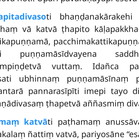
pitadivaso
ti bhaṇḍanakārakehi
haṃ vā katvā ṭhapito kāḷapakkha
ttikapuṇṇamā, pacchimakattikapuṇṇ
ti puṇṇamāsīdvayena saddh
ampiṇḍetvā vuttaṃ. Idañca paka
sati ubhinnaṃ puṇṇamāsīnaṃ p
ntarā pannarasīpīti imepi tayo d
ṇādivasaṃ ṭhapetvā aññasmiṃ diva
maṃ katvā
ti paṭhamaṃ anussāvan
aṃ ñattiṃ vatvā, pariyosāne ‘‘esā ñ