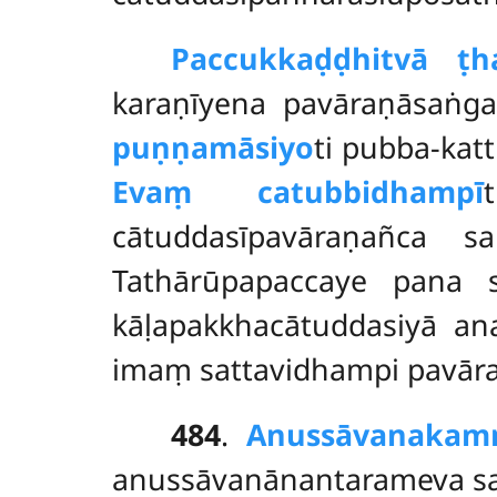
Paccukkaḍḍhitvā ṭha
karaṇīyena pavāraṇāsaṅga
puṇṇamāsiyo
ti pubba-ka
Evaṃ catubbidhampī
cātuddasīpavāraṇañca s
Tathārūpapaccaye pana 
kāḷapakkhacātuddasiyā ana
imaṃ sattavidhampi pavāra
484
.
Anussāvanakam
anussāvanānantarameva sakal