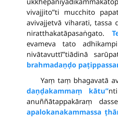
ukkhepanīyādikammakato
vivajjito’’ti mucchito p
avivajjetvā viharati, ta
niratthakatāpasaṅgato.
T
evameva tato adhikam
nivātavuttī’’tiādinā sar
brahmadaṇḍo paṭippassa
Yaṃ taṃ bhagavatā a
daṇḍakammaṃ kātu’’
nt
anuññātappakāraṃ das
apalokanakammassa ṭhā