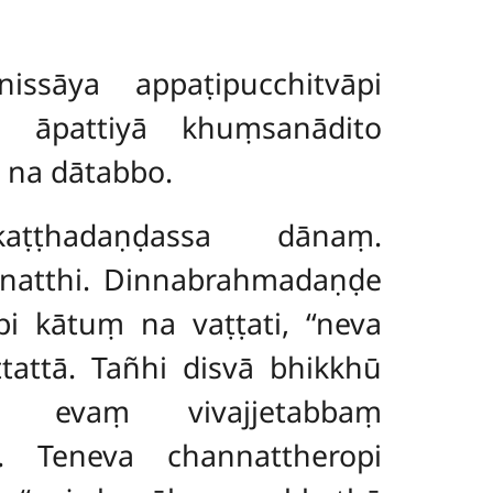
ssāya appaṭipucchitvāpi
i āpattiyā khuṃsanādito
 na dātabbo.
aṭṭhadaṇḍassa dānaṃ.
 natthi. Dinnabrahmadaṇḍe
 kātuṃ na vaṭṭati, ‘‘neva
ttattā. Tañhi disvā bhikkhū
, evaṃ vivajjetabbaṃ
. Teneva channattheropi