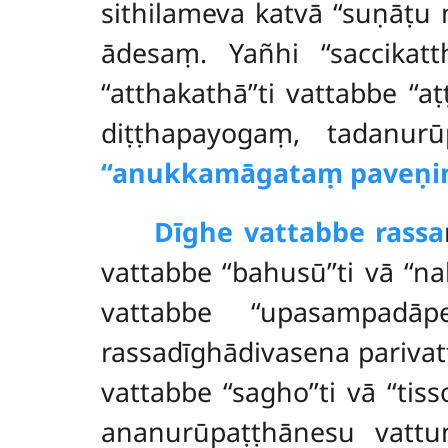
sithilameva katvā ‘‘suṇāṭ
ādesaṃ. Yañhi ‘‘saccikatt
‘‘atthakathā’’ti vattabbe ‘‘
diṭṭhapayogaṃ, tadanur
‘‘anukkamāgataṃ paveṇiṃ
Dīghe vattabbe rassa
vattabbe ‘‘bahusū’’ti vā ‘‘n
vattabbe ‘‘upasampadā
rassadīghādivasena parivatte
vattabbe ‘‘sagho’’ti vā ‘‘tisso
ananurūpaṭṭhānesu vattu