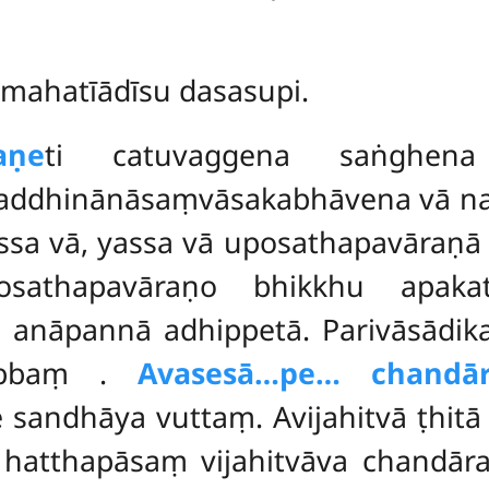
timahatīādīsu dasasupi.
aṇe
ti catuvaggena saṅghen
laddhinānāsaṃvāsakabhāvena vā na 
ssa vā, yassa vā uposathapavāraṇā ṭh
posathapavāraṇo bhikkhu apaka
aṃ anāpannā adhippetā. Parivāsādi
tabbaṃ
.
Avasesā…pe… chandār
e sandhāya vuttaṃ. Avijahitvā ṭhit
ā hatthapāsaṃ vijahitvāva chandār