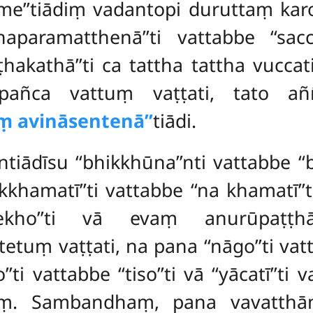
u me’’tiādiṃ vadantopi duruttaṃ ka
haparamatthenā’’ti vattabbe ‘‘sacc
aṭṭhakathā’’ti ca tattha tattha vucc
ūpañca vattuṃ vaṭṭati, tato a
 avināsentenā’’
tiādi.
ntiādīsu ‘‘bhikkhūna’’nti vattabbe ‘‘
akkhamatī’’ti vattabbe ‘‘na khamatī’
pekho’’ti vā evaṃ anurūpaṭṭh
tuṃ vaṭṭati, na pana ‘‘nāgo’’ti vattab
’’ti vattabbe ‘‘tiso’’ti vā ‘‘yācatī’’ti
ṃ. Sambandhaṃ, pana vavatthāna