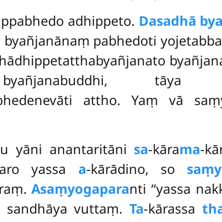
appabhedo adhippeto.
Dasadhā by
a byañjanānaṃ pabhedoti yojetabb
athādhippetatthabyañjanato byañj
yañjanabuddhi, tāya 
abhedenevāti attho. Yaṃ vā saṃ
su yāni anantaritāni
sa
-kāra
ma
-kā
paro yassa
a
-kārādino, so
saṃy
araṃ.
Asaṃyogapara
nti ‘‘yassa na
aṃ sandhāya vuttaṃ.
Ta
-kārassa
th