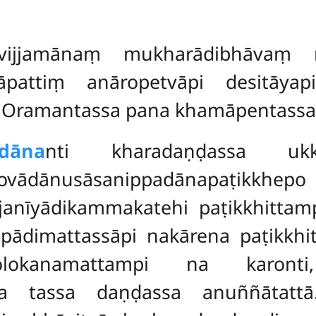
vijjamānaṃ mukharādibhāvaṃ ni
pattiṃ anāropetvāpi desitāyap
 Oramantassa pana khamāpentassa
dāna
nti kharadaṇḍassa ukk
 ovādānusāsanippadānapaṭikkhepo
anīyādikammakatehi paṭikkhittampi
lāpādimattassāpi nakārena paṭikkhi
olokanamattampi na karonti
a tassa daṇḍassa anuññātattā