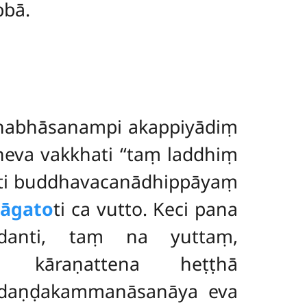
bbā.
ṇabhāsanampi akappiyādiṃ
neva vakkhati ‘‘taṃ laddhiṃ
ti buddhavacanādhippāyaṃ
nāgato
ti ca vutto. Keci pana
vadanti, taṃ na yuttaṃ,
ya kāraṇattena heṭṭhā
a daṇḍakammanāsanāya eva