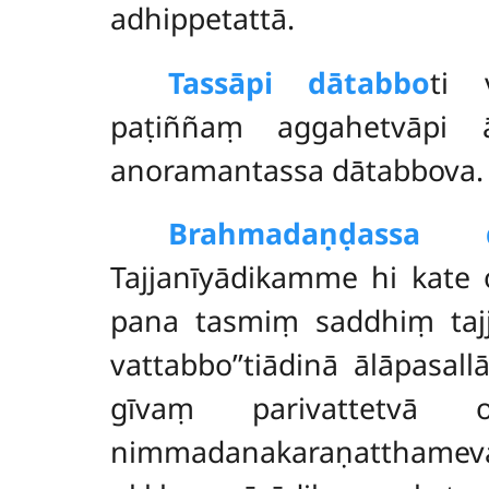
adhippetattā.
Tassāpi dātabbo
ti 
paṭiññaṃ aggahetvāpi ā
anoramantassa dātabbova.
Brahmadaṇḍassa 
Tajjanīyādikamme hi kate
pana tasmiṃ saddhiṃ tajj
vattabbo’’tiādinā ālāpasal
gīvaṃ parivattetvā 
nimmadanakaraṇatthamev