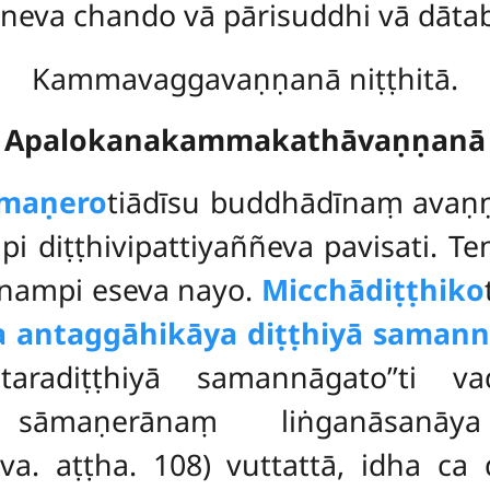
eneva chando vā pārisuddhi vā dāta
Kammavaggavaṇṇanā niṭṭhitā.
Apalokanakammakathāvaṇṇanā
āmaṇero
tiādīsu buddhādīnaṃ avaṇ
 diṭṭhivipattiyaññeva pavisati. Te
hūnampi eseva nayo.
Micchādiṭṭhiko
a antaggāhikāya diṭṭhiyā saman
ataradiṭṭhiyā samannāgato’’ti 
a sāmaṇerānaṃ liṅganāsanā
a. aṭṭha. 108) vuttattā, idha c