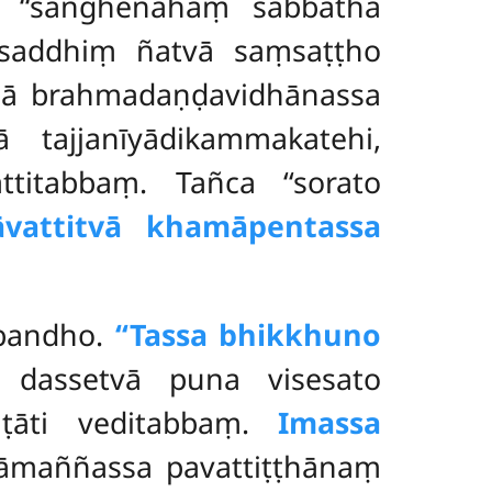
 ‘‘saṅghenāhaṃ sabbathā
a saddhiṃ ñatvā saṃsaṭṭho
thā brahmadaṇḍavidhānassa
 tajjanīyādikammakatehi,
itabbaṃ. Tañca ‘‘sorato
āvattitvā khamāpentassa
bandho.
‘‘Tassa bhikkhuno
 dassetvā puna visesato
haṭāti veditabbaṃ.
Imassa
āmaññassa pavattiṭṭhānaṃ