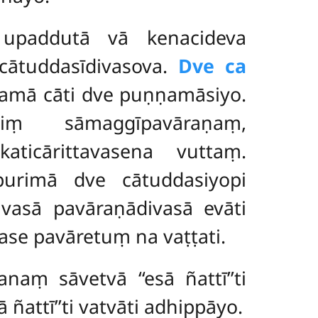
 upaddutā vā kenacideva
cātuddasīdivasova.
Dve ca
amā cāti dve puṇṇamāsiyo.
iṃ sāmaggīpavāraṇaṃ,
ticārittavasena vuttaṃ.
urimā dve cātuddasiyopi
ivasā pavāraṇādivasā evāti
se pavāretuṃ na vaṭṭati.
aṃ sāvetvā ‘‘esā ñattī’’ti
attī’’ti vatvāti adhippāyo.