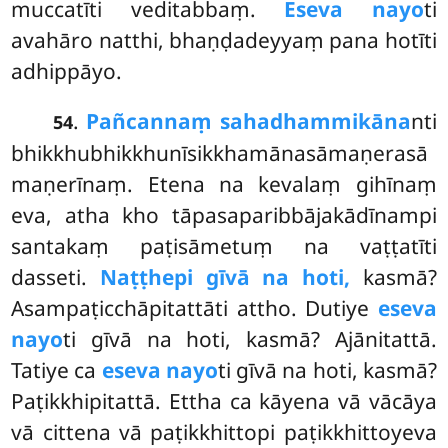
muccatīti veditabbaṃ.
Eseva nayo
ti
avahāro natthi, bhaṇḍadeyyaṃ pana hotīti
adhippāyo.
.
Pañcannaṃ sahadhammikāna
nti
54
bhikkhubhikkhunīsikkhamānasāmaṇerasā
maṇerīnaṃ. Etena na kevalaṃ gihīnaṃ
eva, atha kho tāpasaparibbājakādīnampi
santakaṃ paṭisāmetuṃ na vaṭṭatīti
dasseti.
Naṭṭhepi gīvā na hoti,
kasmā?
Asampaṭicchāpitattāti attho. Dutiye
eseva
nayo
ti gīvā na hoti, kasmā? Ajānitattā.
Tatiye ca
eseva nayo
ti gīvā na hoti, kasmā?
Paṭikkhipitattā. Ettha ca kāyena vā vācāya
vā cittena vā paṭikkhittopi paṭikkhittoyeva