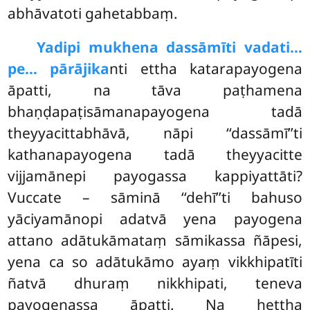
abhāvatoti gahetabbaṃ.
Yadipi mukhena dassāmīti vadati…
pe… pārājika
nti ettha katarapayogena
āpatti, na tāva paṭhamena
bhaṇḍapaṭisāmanapayogena tadā
theyyacittabhāvā, nāpi ‘‘dassāmī’’ti
kathanapayogena tadā theyyacitte
vijjamānepi payogassa kappiyattāti?
Vuccate – sāminā ‘‘dehī’’ti bahuso
yāciyamānopi
adatvā yena payogena
attano adātukāmataṃ sāmikassa ñāpesi,
yena ca so adātukāmo ayaṃ vikkhipatīti
ñatvā dhuraṃ nikkhipati, teneva
payogenassa āpatti. Na hettha