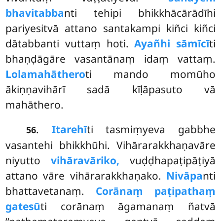
bhavitabba
nti tehipi bhikkhācārādīhi
pariyesitvā attano santakampi kiñci kiñci
dātabbanti vuttaṃ hoti.
Ayañhi sāmīcī
ti
bhaṇḍāgāre vasantānaṃ idaṃ vattaṃ.
Lolamahāthero
ti mando momūho
ākiṇṇavihārī sadā kīḷāpasuto vā
mahāthero.
.
Itarehī
ti tasmiṃyeva gabbhe
56
vasantehi bhikkhūhi. Vihārarakkhaṇavāre
niyutto
vihāravāriko,
vuḍḍhapaṭipāṭiyā
attano vāre vihārarakkhaṇako.
Nivāpa
nti
bhattavetanaṃ.
Corānaṃ paṭipathaṃ
gatesū
ti corānaṃ āgamanaṃ ñatvā