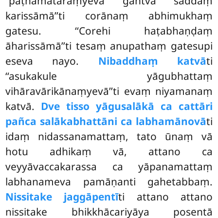
‘‘paṭhamataraṃyeva gantvā saddaṃ
karissāmā’’ti corānaṃ abhimukhaṃ
gatesu. ‘‘Corehi haṭabhaṇḍaṃ
āharissāmā’’ti tesaṃ anupathaṃ gatesupi
eseva nayo.
Nibaddhaṃ katvā
ti
‘‘asukakule yāgubhattaṃ
vihāravārikānaṃyevā’’ti evaṃ niyamanaṃ
katvā.
Dve tisso yāgusalākā ca cattāri
pañca salākabhattāni ca labhamānovā
ti
idaṃ nidassanamattaṃ, tato ūnaṃ vā
hotu adhikaṃ vā, attano ca
veyyāvaccakarassa ca yāpanamattaṃ
labhanameva pamāṇanti gahetabbaṃ.
Nissitake jaggāpentī
ti attano attano
nissitake bhikkhācariyāya posentā