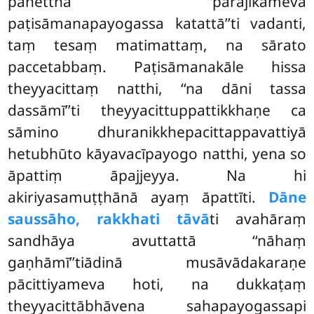
panettha ‘‘pārājikameva
paṭisāmanapayogassa katattā’’ti vadanti,
taṃ tesaṃ matimattaṃ, na sārato
paccetabbaṃ. Paṭisāmanakāle hissa
theyyacittaṃ natthi, ‘‘na dāni tassa
dassāmī’’ti theyyacittuppattikkhaṇe ca
sāmino dhuranikkhepacittappavattiyā
hetubhūto kāyavacīpayogo natthi, yena so
āpattiṃ āpajjeyya. Na hi
akiriyasamuṭṭhānā ayaṃ āpattīti.
Dāne
saussāho, rakkhati tāvā
ti avahāraṃ
sandhāya avuttattā ‘‘nāhaṃ
gaṇhāmī’’tiādinā musāvādakaraṇe
pācittiyameva hoti, na dukkaṭaṃ
theyyacittābhāvena sahapayogassapi