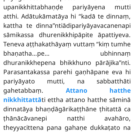
upanikkhittabhaṇḍe pariyāyena mutti
atthi. Adātukāmatāya hi ‘‘kadā te dinnaṃ,
kattha te
dinna’’ntiādipariyāyavacanenapi
sāmikassa dhurenikkhipāpite āpattiyeva.
Teneva aṭṭhakathāyaṃ vuttaṃ ‘‘kiṃ tumhe
bhaṇatha…pe… ubhinnaṃ
dhuranikkhepena bhikkhuno pārājika’’nti.
Parasantakassa parehi gaṇhāpane eva hi
pariyāyato mutti, na sabbatthāti
gahetabbaṃ.
Attano hatthe
nikkhittattā
ti ettha attano hatthe sāminā
dinnatāya bhaṇḍāgārikaṭṭhāne ṭhitattā ca
ṭhānācāvanepi natthi avahāro,
theyyacittena pana gahaṇe dukkaṭato na