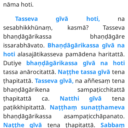
nāma hoti.
Tasseva gīvā hoti,
na
sesabhikkhūnaṃ, kasmā? Tasseva
bhaṇḍāgārikassa bhaṇḍāgāre
issarabhāvato.
Bhaṇḍāgārikassa gīvā na
hoti
alasajātikasseva pamādena haritattā.
Dutiye
bhaṇḍāgārikassa gīvā na hoti
tassa anārocitattā.
Naṭṭhe tassa gīvā
tena
ṭhapitattā.
Tasseva gīvā,
na aññesaṃ tena
bhaṇḍāgārikena sampaṭicchitattā
ṭhapitattā ca.
Natthi gīvā
tena
paṭikkhipitattā.
Naṭṭhaṃ sunaṭṭhameva
bhaṇḍāgārikassa asampaṭicchāpanato.
Naṭṭhe gīvā
tena ṭhapitattā.
Sabbaṃ