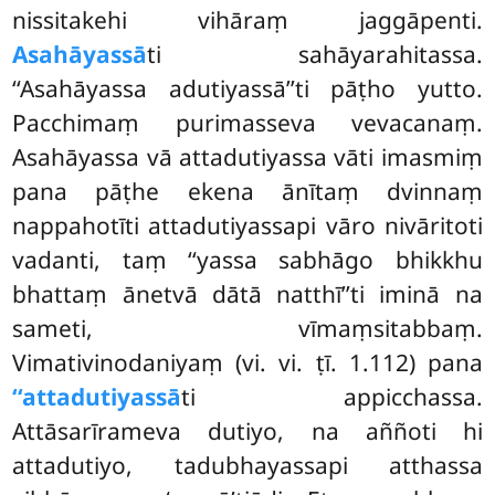
nissitakehi vihāraṃ jaggāpenti.
Asahāyassā
ti sahāyarahitassa.
‘‘Asahāyassa adutiyassā’’ti pāṭho yutto.
Pacchimaṃ purimasseva vevacanaṃ.
Asahāyassa vā attadutiyassa vāti
imasmiṃ
pana pāṭhe ekena ānītaṃ dvinnaṃ
nappahotīti attadutiyassapi vāro nivāritoti
vadanti, taṃ ‘‘yassa sabhāgo bhikkhu
bhattaṃ ānetvā dātā natthī’’ti iminā na
sameti, vīmaṃsitabbaṃ.
Vimativinodaniyaṃ (vi. vi. ṭī. 1.112) pana
‘‘attadutiyassā
ti appicchassa.
Attāsarīrameva dutiyo, na aññoti hi
attadutiyo, tadubhayassapi atthassa