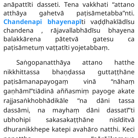
anāpattīti dasseti. Tena vakkhati ‘‘attano
atthāya gahetvā paṭisāmetabba’’nti.
Chandenapi bhayenapī
ti vaḍḍhakīādīsu
chandena
, rājavallabhādīsu bhayena
balakkārena pātetvā gatesu ca
paṭisāmetuṃ vaṭṭatīti yojetabbaṃ.
Saṅgopanatthāya attano hatthe
nikkhittassa bhaṇḍassa guttaṭṭhāne
paṭisāmanapayogaṃ vinā ‘‘nāhaṃ
gaṇhāmī’’tiādinā aññasmiṃ payoge akate
rajjasaṅkhobhādikāle ‘‘na dāni tassa
dassāmi, na mayhaṃ dāni dassatī’’ti
ubhohipi sakasakaṭṭhāne nisīditvā
dhuranikkhepe katepi avahāro natthi. Keci