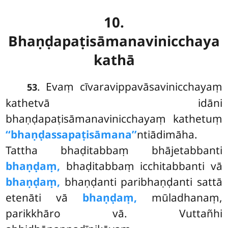
10.
Bhaṇḍapaṭisāmanavinicchaya
kathā
. Evaṃ cīvaravippavāsavinicchayaṃ
53
kathetvā idāni
bhaṇḍapaṭisāmanavinicchayaṃ kathetuṃ
‘‘bhaṇḍassa
paṭisāmana’’
ntiādimāha.
Tattha bhaḍitabbaṃ bhājetabbanti
bhaṇḍaṃ,
bhaḍitabbaṃ icchitabbanti vā
bhaṇḍaṃ,
bhaṇḍanti paribhaṇḍanti sattā
etenāti vā
bhaṇḍaṃ,
mūladhanaṃ,
parikkhāro vā. Vuttañhi