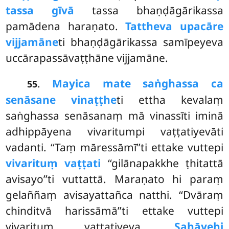
tassa gīvā
tassa bhaṇḍāgārikassa
pamādena haraṇato.
Tattheva upacāre
vijjamāne
ti bhaṇḍāgārikassa samīpeyeva
uccārapassāvaṭṭhāne vijjamāne.
.
Mayi
ca mate saṅghassa ca
55
senāsane vinaṭṭhe
ti ettha kevalaṃ
saṅghassa senāsanaṃ mā vinassīti iminā
adhippāyena vivaritumpi vaṭṭatiyevāti
vadanti. ‘‘Taṃ māressāmī’’ti ettake vuttepi
vivarituṃ vaṭṭati
‘‘gilānapakkhe ṭhitattā
avisayo’’ti vuttattā. Maraṇato hi paraṃ
gelaññaṃ avisayattañca natthi. ‘‘Dvāraṃ
chinditvā harissāmā’’ti ettake vuttepi
vivarituṃ vaṭṭatiyeva.
Sahāyehi