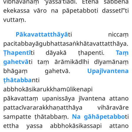
vibhāvanaṃ ‘yassā’tiādi. Etena sabbena
ekekassa vāro na pāpetabboti dassetī’’ti
vuttaṃ.
Pākavattatthāyā
ti niccaṃ
pacitabbayāgubhattasaṅkhātavattatthāya.
Ṭhapentī
ti dāyakā ṭhapenti.
Taṃ
gahetvā
ti taṃ ārāmikādīhi dīyamānaṃ
bhāgaṃ gahetvā.
Upajīvantena
ṭhātabba
nti
abbhokāsikarukkhamūlikenapi
pākavattaṃ upanissāya jīvantena attano
pattacīvararakkhaṇatthāya vihāravāre
sampatte ṭhātabbaṃ.
Na gāhāpetabbo
ti
ettha yassa abbhokāsikassapi attano