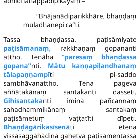
abhidhānappadīpikāyaṃ –
‘‘Bhājanādiparikkhāre, bhaṇḍaṃ
mūladhanepi cā’’ti.
Tassa bhaṇḍassa, paṭisāmiyate
paṭisāmanaṃ,
rakkhaṇaṃ gopananti
attho. Tenāha
‘‘paresaṃ bhaṇḍassa
gopana’’
nti.
Mātu kaṇṇapiḷandhanaṃ
tālapaṇṇampī
ti pi-saddo
sambhāvanattho. Tena pageva
aññātakānaṃ santakanti dasseti.
Gihisantaka
nti iminā pañcannaṃ
sahadhammikānaṃ santakaṃ
paṭisāmetuṃ vaṭṭatīti dīpeti.
Bhaṇḍāgārikasīsenā
ti etena
vissāsaggāhādinā gahetvā paṭisāmentassa