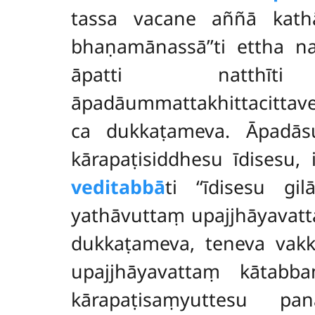
tassa vacane aññā kat
bhaṇamānassā’’ti ettha n
āpatti natth
āpadāummattakhittacittave
ca dukkaṭameva. Āpadās
kārapaṭisiddhesu īdisesu,
veditabbā
ti ‘‘īdisesu g
yathāvuttaṃ upajjhāyavatt
dukkaṭameva, teneva vakkh
upajjhāyavattaṃ kātabb
kārapaṭisaṃyuttesu pa