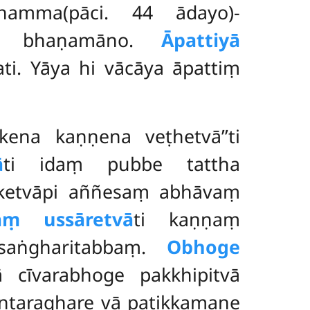
hamma(pāci. 44 ādayo)-
caṃ bhaṇamāno.
Āpattiyā
ti. Yāya hi vācāya āpattiṃ
ekena kaṇṇena veṭhetvā’’ti
ā
ti idaṃ pubbe tattha
loketvāpi aññesaṃ abhāvaṃ
aṃ ussāretvā
ti kaṇṇaṃ
saṅgharitabbaṃ.
Obhoge
 cīvarabhoge pakkhipitvā
antaraghare vā paṭikkamane