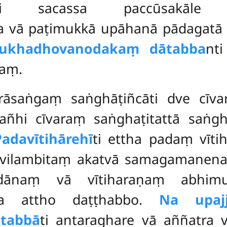
ti sacassa paccūsakāle 
 vā paṭimukkā upāhanā pādagatā h
ukhadhovanodakaṃ dātabba
nt
baṃ.
arāsaṅgaṃ saṅghāṭiñcāti dve cīva
añhi cīvaraṃ saṅghaṭitattā saṅghā
Padavītihārehī
ti ettha padaṃ vītih
tavilambitaṃ akatvā samagamanen
adānaṃ vā vītiharaṇaṃ abhim
ha attho daṭṭhabbo.
Na upaj
etabbā
ti antaraghare vā aññatra 