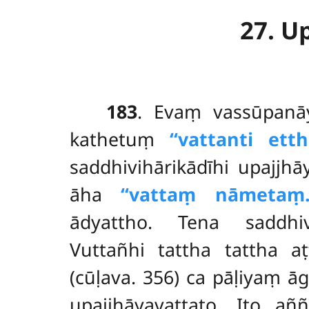
27. U
183
. Evaṃ
vassūpanā
kathetuṃ
‘‘vattanti etth
saddhivihārikādīhi upajjh
āha
‘‘vattaṃ nāmetaṃ
ādyattho. Tena saddhivi
Vuttañhi tattha tattha aṭ
(cūḷava. 356) ca pāḷiyaṃ 
upajjhāyavattato. Ito añ