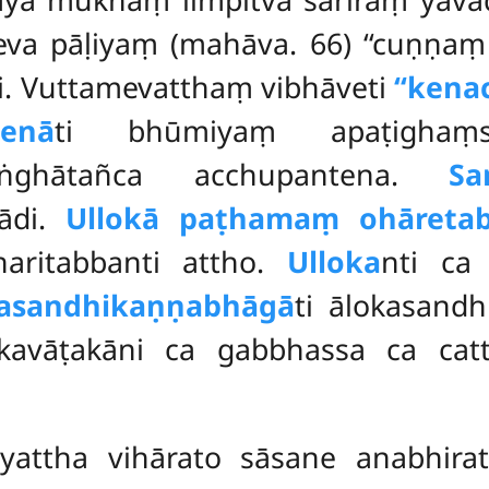
eva pāḷiyaṃ (mahāva. 66) ‘‘cuṇṇaṃ 
ti. Vuttamevatthaṃ vibhāveti
‘‘ken
tenā
ti bhūmiyaṃ apaṭighaṃ
saṅghātañca acchupantena.
Sa
tādi.
Ullokā paṭhamaṃ ohāreta
aritabbanti attho.
Ulloka
nti ca
asandhikaṇṇabhāgā
ti ālokasand
kavāṭakāni ca gabbhassa ca cat
 yattha vihārato sāsane anabhira