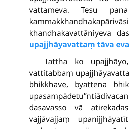
vattameva. Tesu pana
kammakkhandhakapārivāsi
khandhakavattāniyeva da
upajjhāyavattaṃ tāva eva
Tattha
ko upajjhāyo
vattitabbaṃ upajjhāyavatt
bhikkhave, byattena bhi
upasampādetu’’ntiādivaca
dasavasso vā atirekada
vajjāvajjaṃ upanijjhāyat