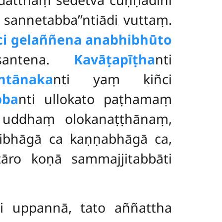
sannetabba’’ntiādi vuttaṃ.
aci gelaññena anabhibhūto
santena.
Kavāṭapīṭha
nti
ntānaka
nti yaṃ kiñci
bba
nti ullokato paṭhamaṃ
 uddhaṃ olokanaṭṭhānaṃ,
hibhāgā ca kaṇṇabhāgā ca,
tāro koṇā sammajjitabbāti
ti uppannā, tato aññattha