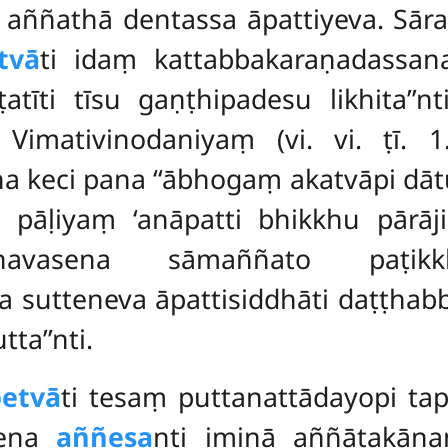
ā aññathā dentassa āpattiyeva. Sāra
tvā
ti idaṃ kattabbakaraṇadassa
ṭatīti
tīsu gaṇṭhipadesu likhita’’n
 Vimativinodaniyaṃ (vi. vi. ṭī
ha keci pana ‘‘ābhogaṃ akatvāpi dāt
 pāḷiyaṃ ‘anāpatti bhikkhu pārājik
anavasena sāmaññato paṭikkhi
a sutteneva āpattisiddhāti daṭṭhab
ta’’nti.
petvā
ti tesaṃ puttanattādayopi ta
Tena
aññesa
nti iminā aññātakā