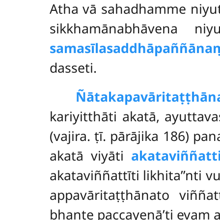
Atha vā sahadhamme niyu
sikkhamānabhāvena niyut
samasīlasaddhāpaññāna
dasseti.
Ñātakapavāritaṭṭhān
kariyitthāti akatā, ayutta
(vajira. ṭī. pārājika 186) pa
akatā viyāti
akataviññatti
akataviññattīti likhita’’nti 
appavāritaṭṭhānato viñña
bhante paccayenā’ti evaṃ 