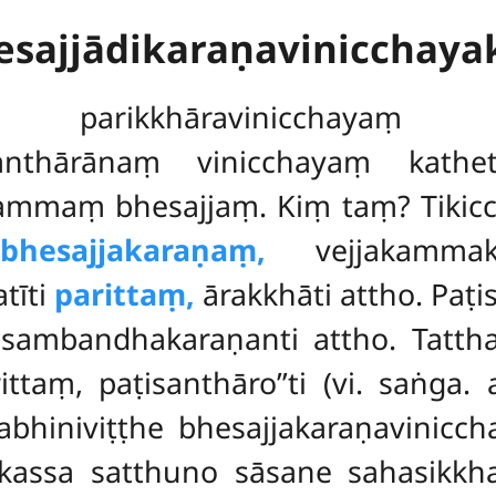
hesajjādikaraṇavinicchaya
ikkhāravinicchayaṃ
aṭisanthārānaṃ vinicchayaṃ ka
kammaṃ bhesajjaṃ. Kiṃ taṃ? Tiki
bhesajjakaraṇaṃ,
vejjakammak
tīti
parittaṃ,
ārakkhāti attho. Pa
ambandhakaraṇanti attho. Tatth
ittaṃ, paṭisanthāro’’ti (vi. saṅga
bhiniviṭṭhe bhesajjakaraṇavinicc
kassa satthuno sāsane sahasikk