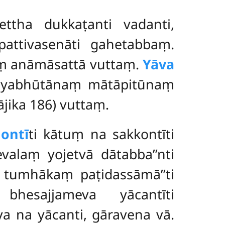
ettha dukkaṭanti vadanti,
pattivasenāti gahetabbaṃ.
ṃ anāmāsattā vuttaṃ.
Yāva
tthiyabhūtānaṃ mātāpitūnaṃ
ājika 186) vuttaṃ.
ontī
ti kātuṃ na sakkontīti
alaṃ yojetvā dātabba’’nti
 tumhākaṃ paṭidassāmā’’ti
hesajjameva yācantīti
jāya na yācanti, gāravena vā.