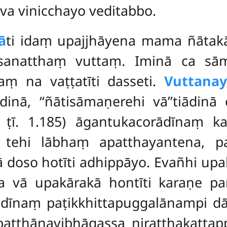
va vinicchayo veditabbo.
ā
ti idaṃ upajjhāyena mama ñātak
assanatthaṃ vuttaṃ. Iminā ca sā
aṃ na vaṭṭatīti dasseti.
Vuttanay
ādinā, ‘‘ñātisāmaṇerehi vā’’tiādin
vi. ṭī. 1.185) āgantukacorādīnaṃ
o tehi lābhaṃ apatthayantena, 
ā
doso hotīti adhippāyo. Evañhi up
sa vā upakārakā hontīti karaṇe pa
dīnaṃ paṭikkhittapuggalānampi dāt
baṭṭhānavibhāgassa niratthakattap