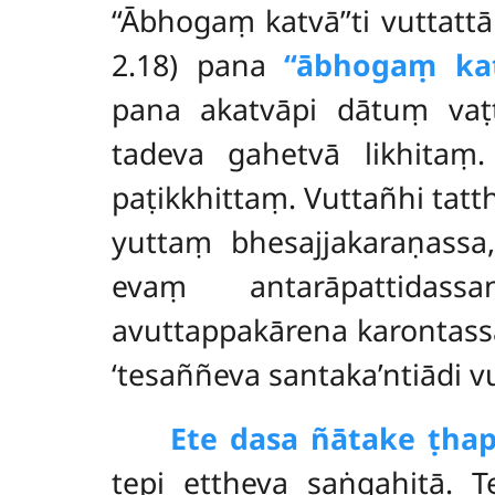
‘‘Ābhogaṃ katvā’’ti vuttatt
2.18) pana
‘‘ābhogaṃ ka
pana akatvāpi dātuṃ vaṭ
tadeva gahetvā likhitaṃ.
paṭikkhittaṃ. Vuttañhi tatt
yuttaṃ bhesajjakaraṇassa,
evaṃ antarāpattidass
avuttappakārena karontass
‘tesaññeva santaka’ntiādi vut
Ete dasa ñātake ṭha
tepi ettheva saṅgahitā. 