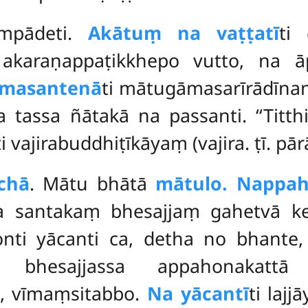
ampādeti.
Akātuṃ na vaṭṭatī
ti 
akaraṇappaṭikkhepo vutto, na ā
masantenā
ti mātugāmasarīrādīna
va tassa ñātakā na passanti. ‘‘Ti
i vajirabuddhiṭīkāyaṃ (vajira. ṭī. pār
chā
. Mātu bhātā
mātulo. Nappah
va santakaṃ bhesajjaṃ gahetvā kev
onti yācanti ca, detha no bhante,
bhesajjassa appahonakattā b
i, vīmaṃsitabbo.
Na yācantī
ti laj