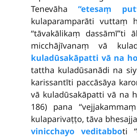
Tenevāha
‘‘etesaṃ put
kulaparamparāti vuttaṃ 
‘‘tāvakālikaṃ dassāmī’’t
micchājīvanaṃ vā kul
kuladūsakāpatti vā na hot
tattha kuladūsanādi na siy
karissantīti paccāsāya ka
vā kuladūsakāpatti vā na hot
186) pana ‘‘vejjakammaṃ
kulaparivaṭṭo, tāva bhesajj
vinicchayo veditabbo
ti 