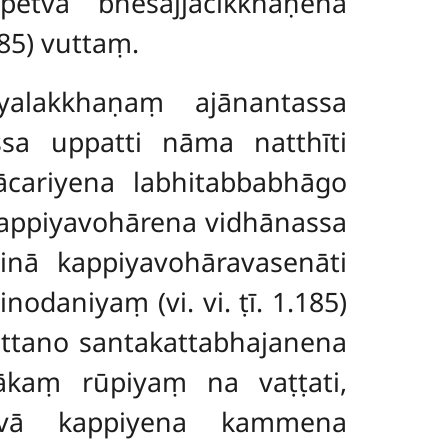
petvā bhesajjācikkhaṇena
185) vuttaṃ.
ayalakkhaṇaṃ ajānantassa
ssa uppatti nāma natthīti
cariyena labhitabbabhāgo
akappiyavohārena vidhānassa
dinā kappiyavohāravasenāti
nodaniyaṃ (vi. vi. ṭī. 1.185)
ttano santakattabhajanena
hākaṃ rūpiyaṃ na vaṭṭati,
pitvā kappiyena kammena