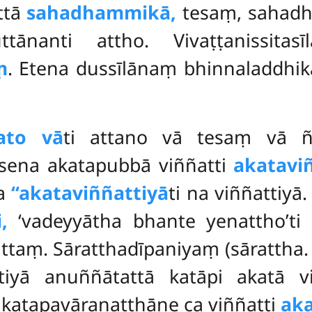
ttā
sahadhammikā,
tesaṃ, sahad
tānanti attho. Vivaṭṭanissitasī
ṃ
. Etena dussīlānaṃ bhinnaladdhik
ato vā
ti attano vā tesaṃ vā ñā
vasena akatapubbā viññatti
akatavi
na
‘‘akataviññattiyā
ti na viññattiyā
,
‘vadeyyātha bhante yenattho’ti 
vuttaṃ. Sāratthadīpaniyaṃ (sārattha. 
ttiyā anuññātattā katāpi akatā v
akatapavāraṇaṭṭhāne ca viññatti
aka