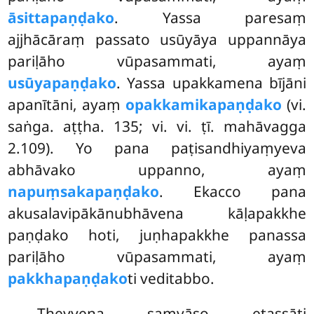
āsittapaṇḍako
. Yassa paresaṃ
ajjhācāraṃ passato usūyāya uppannāya
pariḷāho vūpasammati, ayaṃ
usūyapaṇḍako
. Yassa upakkamena bījāni
apanītāni, ayaṃ
opakkamikapaṇḍako
(vi.
saṅga. aṭṭha. 135; vi. vi. ṭī. mahāvagga
2.109). Yo pana paṭisandhiyaṃyeva
abhāvako uppanno, ayaṃ
napuṃsakapaṇḍako
. Ekacco pana
akusalavipākānubhāvena kāḷapakkhe
paṇḍako hoti, juṇhapakkhe panassa
pariḷāho vūpasammati, ayaṃ
pakkhapaṇḍako
ti veditabbo.
Theyyena saṃvāso etassāti