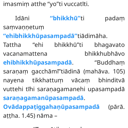
imasmiṃ atthe ‘‘yo’’ti vuccatīti.
Idāni
‘‘bhikkhū’’
ti padaṃ
saṃvaṇṇetuṃ
‘‘ehibhikkhūpasampadā’’
tiādimāha.
Tattha ‘‘ehi bhikkhū’’ti bhagavato
vacanamattena bhikkhubhāvo
ehibhikkhūpasampadā
. ‘‘Buddhaṃ
saraṇaṃ gacchāmī’’tiādinā (mahāva. 105)
nayena tikkhattuṃ vācaṃ bhinditvā
vuttehi tīhi saraṇagamanehi upasampadā
saraṇagamanūpasampadā
.
Ovādappaṭiggahaṇūpasampadā
(pārā.
aṭṭha. 1.45) nāma –