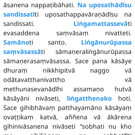
āsanena nappaṭibāhati.
Na uposathādīsu
sandissatī
ti uposathappavāraṇādīsu na
sandissati.
Liṅgamattassevā
ti
evasaddena saṃvāsaṃ nivatteti.
Samāno
ti santo.
Liṅgānurūpassa
saṃvāsassā
ti sāmaṇeraliṅgānurūpassa
sāmaṇerasaṃvāsassa. Sace pana kāsāye
dhuraṃ nikkhipitvā naggo vā
odātavatthanivattho vā
methunasevanādīhi assamaṇo hutvā
kāsāyāni nivāseti,
liṅgatthenako
hoti.
Sace gihibhāvaṃ patthayamāno kāsāyaṃ
ovaṭṭikaṃ katvā, aññena vā ākārena
gihinivāsanena nivāseti ‘‘sobhati nu kho