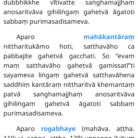
dubbhikkhe vītivatte saṅghamajjhaṃ
anosaritvāva gihiliṅgaṃ gahetvā āgatoti
sabbaṃ purimasadisameva.
Aparo
mahākantāraṃ
nittharitukāmo hoti, satthavāho ca
pabbajite gahetvā gacchati. So ‘‘evaṃ
maṃ satthavāho gahetvā gamissatī’’ti
sayameva liṅgaṃ gahetvā satthavāhena
saddhiṃ kantāraṃ nittharitvā khemantaṃ
patvā saṅghamajjhaṃ anosaritvāva
gihiliṅgaṃ gahetvā āgatoti sabbaṃ
purimasadisameva.
Aparo
rogabhaye
(mahāva. aṭṭha.
110; vi. saṅga. aṭṭha. 138) uppanne jīvituṃ