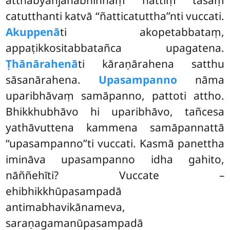
catutthanti katvā ‘‘ñatticatuttha’’nti vuccati.
Akuppenā
ti akopetabbataṃ,
appaṭikkositabbatañca upagatena.
Ṭhānārahenā
ti kāraṇārahena satthu
sāsanārahena.
Upasampanno
nāma
uparibhāvaṃ samāpanno, pattoti attho.
Bhikkhubhāvo hi uparibhāvo, tañcesa
yathāvuttena kammena samāpannattā
‘‘upasampanno’’ti vuccati. Kasmā panettha
imināva upasampanno idha gahito,
nāññehīti? Vuccate –
ehibhikkhūpasampadā
antimabhavikānameva,
saraṇagamanūpasampadā