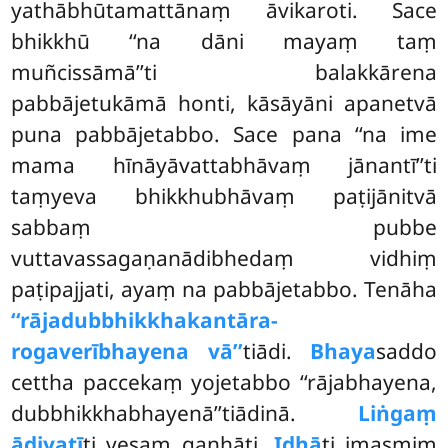
yathābhūtamattānaṃ āvikaroti. Sace
bhikkhū ‘‘na dāni mayaṃ taṃ
muñcissāmā’’ti balakkārena
pabbājetukāmā honti, kāsāyāni apanetvā
puna pabbājetabbo. Sace pana ‘‘na ime
mama hīnāyāvattabhāvaṃ jānantī’’ti
taṃyeva bhikkhubhāvaṃ paṭijānitvā
sabbaṃ pubbe
vuttavassagaṇanādibhedaṃ vidhiṃ
paṭipajjati, ayaṃ na pabbājetabbo. Tenāha
‘‘rājadubbhikkhakantāra-
rogaverībhayena vā’’
tiādi.
Bhaya
saddo
cettha paccekaṃ yojetabbo ‘‘rājabhayena,
dubbhikkhabhayenā’’tiādinā.
Liṅgaṃ
ādiyatī
ti vesaṃ gaṇhāti.
Idhā
ti imasmiṃ