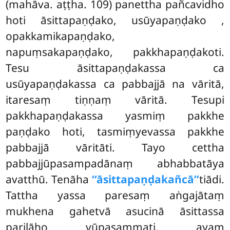
(mahāva. aṭṭha. 109) panettha pañcavidho
hoti āsittapaṇḍako, usūyapaṇḍako
,
opakkamikapaṇḍako,
napuṃsakapaṇḍako, pakkhapaṇḍakoti.
Tesu āsittapaṇḍakassa ca
usūyapaṇḍakassa
ca pabbajjā na vāritā,
itaresaṃ tiṇṇaṃ vāritā. Tesupi
pakkhapaṇḍakassa yasmiṃ pakkhe
paṇḍako hoti, tasmiṃyevassa pakkhe
pabbajjā vāritāti. Tayo cettha
pabbajjūpasampadānaṃ abhabbatāya
avatthū. Tenāha
‘‘āsittapaṇḍakañcā’’
tiādi.
Tattha yassa paresaṃ aṅgajātaṃ
mukhena gahetvā asucinā āsittassa
pariḷāho vūpasammati, ayaṃ