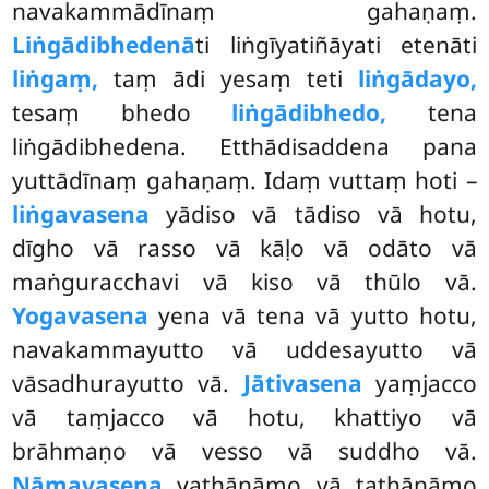
navakammādīnaṃ gahaṇaṃ.
Liṅgādibhedenā
ti liṅgīyatiñāyati etenāti
liṅgaṃ,
taṃ ādi yesaṃ teti
liṅgādayo,
tesaṃ bhedo
liṅgādibhedo,
tena
liṅgādibhedena. Etthādisaddena pana
yuttādīnaṃ gahaṇaṃ. Idaṃ vuttaṃ hoti –
liṅgavasena
yādiso vā tādiso vā hotu,
dīgho vā rasso vā kāḷo vā odāto vā
maṅguracchavi vā kiso vā thūlo vā.
Yogavasena
yena vā tena vā yutto hotu,
navakammayutto vā uddesayutto vā
vāsadhurayutto vā.
Jātivasena
yaṃjacco
vā taṃjacco vā hotu, khattiyo vā
brāhmaṇo vā vesso vā suddho vā.
Nāmavasena
yathānāmo vā tathānāmo