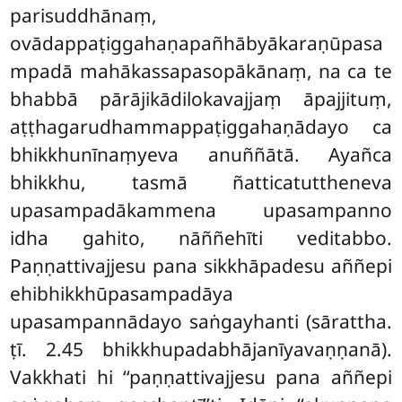
parisuddhānaṃ,
ovādappaṭiggahaṇapañhābyākaraṇūpasa
mpadā mahākassapasopākānaṃ, na ca te
bhabbā pārājikādilokavajjaṃ āpajjituṃ,
aṭṭhagarudhammappaṭiggahaṇādayo ca
bhikkhunīnaṃyeva anuññātā. Ayañca
bhikkhu, tasmā ñatticatuttheneva
upasampadākammena upasampanno
idha gahito, nāññehīti veditabbo.
Paṇṇattivajjesu pana sikkhāpadesu aññepi
ehibhikkhūpasampadāya
upasampannādayo saṅgayhanti (sārattha.
ṭī. 2.45 bhikkhupadabhājanīyavaṇṇanā).
Vakkhati hi ‘‘paṇṇattivajjesu pana aññepi