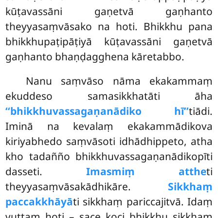
kūṭavassāni gaṇetvā gaṇhanto
theyyasaṃvāsako na hoti. Bhikkhu pana
bhikkhupaṭipāṭiyā kūṭavassāni gaṇetvā
gaṇhanto bhaṇḍagghena kāretabbo.
Nanu saṃvāso nāma ekakammaṃ
ekuddeso samasikkhatāti āha
‘‘bhikkhuvassagaṇanādiko hī’’
tiādi.
Iminā na kevalaṃ ekakammādikova
kiriyabhedo saṃvāsoti idhādhippeto, atha
kho tadañño bhikkhuvassagaṇanādikopīti
dasseti.
Imasmiṃ atthe
ti
theyyasaṃvāsakādhikāre.
Sikkhaṃ
paccakkhāyā
ti sikkhaṃ pariccajitvā. Idaṃ
vuttaṃ hoti – sace koci bhikkhu sikkhaṃ