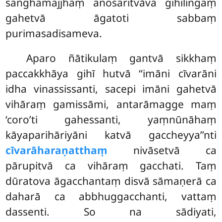
saṅghamajjhaṃ anosaritvāva gihiliṅgaṃ
gahetvā āgatoti sabbaṃ
purimasadisameva.
Aparo ñātikulaṃ gantvā sikkhaṃ
paccakkhāya gihī hutvā ‘‘imāni cīvarāni
idha vinassissanti, sacepi imāni gahetvā
vihāraṃ gamissāmi, antarāmagge maṃ
‘coro’ti gahessanti, yaṃnūnāhaṃ
kāyaparihāriyāni katvā gaccheyya’’nti
cīvarāharaṇatthaṃ
nivāsetvā ca
pārupitvā ca vihāraṃ gacchati. Taṃ
dūratova āgacchantaṃ disvā sāmaṇerā ca
daharā ca abbhuggacchanti, vattaṃ
dassenti. So na sādiyati,