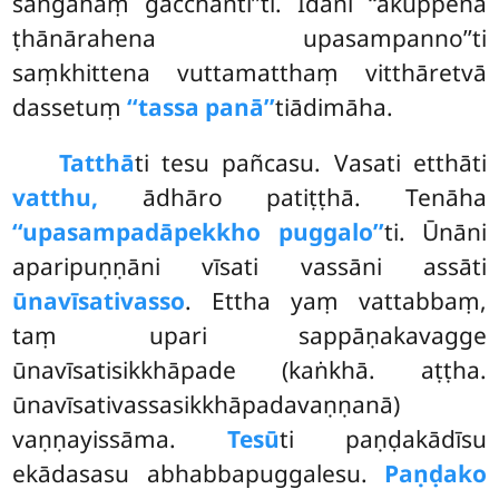
saṅgahaṃ gacchantī’’ti. Idāni ‘‘akuppena
ṭhānārahena upasampanno’’ti
saṃkhittena vuttamatthaṃ vitthāretvā
dassetuṃ
‘‘tassa panā’’
tiādimāha.
Tatthā
ti tesu pañcasu. Vasati etthāti
vatthu,
ādhāro patiṭṭhā. Tenāha
‘‘upasampadāpekkho puggalo’’
ti. Ūnāni
aparipuṇṇāni vīsati vassāni assāti
ūnavīsativasso
. Ettha yaṃ vattabbaṃ,
taṃ upari sappāṇakavagge
ūnavīsatisikkhāpade (kaṅkhā. aṭṭha.
ūnavīsativassasikkhāpadavaṇṇanā)
vaṇṇayissāma.
Tesū
ti paṇḍakādīsu
ekādasasu abhabbapuggalesu.
Paṇḍako