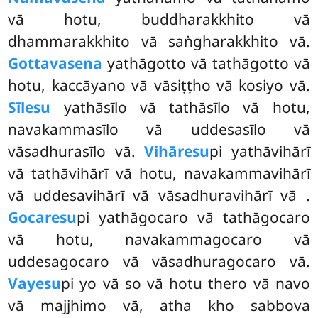
vā hotu, buddharakkhito vā
dhammarakkhito vā saṅgharakkhito vā.
Gottavasena
yathāgotto vā tathāgotto vā
hotu, kaccāyano vā vāsiṭṭho vā kosiyo vā.
Sīlesu
yathāsīlo vā tathāsīlo vā hotu,
navakammasīlo vā uddesasīlo vā
vāsadhurasīlo vā.
Vihāresu
pi yathāvihārī
vā tathāvihārī vā
hotu, navakammavihārī
vā uddesavihārī vā vāsadhuravihārī vā
.
Gocaresu
pi yathāgocaro vā tathāgocaro
vā hotu, navakammagocaro vā
uddesagocaro vā vāsadhuragocaro vā.
Vayesu
pi yo vā so vā hotu thero vā navo
vā majjhimo vā, atha kho sabbova