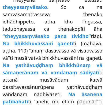
theyyasaṃvāsako
. So ca na
saṃvāsamattasseva thenako
idhādhippeto, atha kho liṅgassa,
tadubhayassa ca thenakopīti āha
‘‘theyyasaṃvāsako pana tividho’’
tiādi.
Na bhikkhuvassāni gaṇetī
ti (mahāva.
aṭṭha. 110) ‘‘ahaṃ dasavasso vā vīsativasso
vā’’ti musā vatvā bhikkhuvassāni na gaṇeti.
Na yathāvuḍḍhaṃ bhikkhūnaṃ vā
sāmaṇerānaṃ vā vandanaṃ sādiyatī
ti
attanā musāvādaṃ katvā
dassitavassānurūpena yathāvuḍḍhaṃ
vandanaṃ nādhivāseti.
Na āsanena
paṭibāhatī
ti ‘‘apehi, me etaṃ pāpuṇātī’’ti