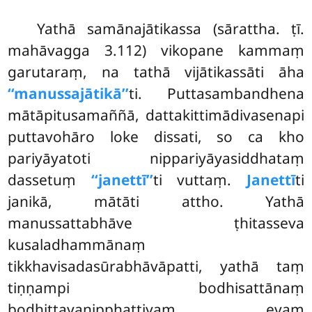
Yathā
samānajātikassa (sārattha. ṭī.
mahāvagga 3.112) vikopane kammaṃ
garutaraṃ, na tathā vijātikassāti āha
‘‘manussajātikā’’
ti. Puttasambandhena
mātāpitusamaññā, dattakittimādivasenapi
puttavohāro loke dissati, so ca kho
pariyāyatoti nippariyāyasiddhataṃ
dassetuṃ
‘‘janettī’’
ti vuttaṃ.
Janettī
ti
janikā, mātāti attho. Yathā
manussattabhāve ṭhitasseva
kusaladhammānaṃ
tikkhavisadasūrabhāvāpatti, yathā taṃ
tiṇṇampi bodhisattānaṃ
bodhittayanipphattiyaṃ, evaṃ