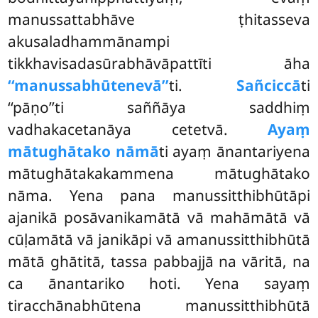
manussattabhāve ṭhitasseva
akusaladhammānampi
tikkhavisadasūrabhāvāpattīti āha
‘‘manussabhūtenevā’’
ti.
Sañciccā
ti
‘‘pāṇo’’ti saññāya saddhiṃ
vadhakacetanāya cetetvā.
Ayaṃ
mātughātako nāmā
ti ayaṃ ānantariyena
mātughātakakammena mātughātako
nāma. Yena pana manussitthibhūtāpi
ajanikā posāvanikamātā vā mahāmātā vā
cūḷamātā vā janikāpi vā amanussitthibhūtā
mātā ghātitā, tassa pabbajjā na vāritā, na
ca ānantariko hoti. Yena sayaṃ
tiracchānabhūtena manussitthibhūtā