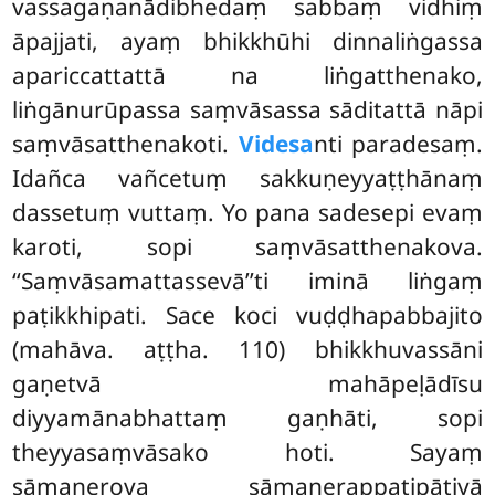
vassagaṇanādibhedaṃ sabbaṃ vidhiṃ
āpajjati, ayaṃ bhikkhūhi dinnaliṅgassa
apariccattattā na liṅgatthenako,
liṅgānurūpassa saṃvāsassa sāditattā nāpi
saṃvāsatthenakoti.
Videsa
nti paradesaṃ.
Idañca vañcetuṃ sakkuṇeyyaṭṭhānaṃ
dassetuṃ vuttaṃ. Yo pana sadesepi evaṃ
karoti, sopi saṃvāsatthenakova.
‘‘Saṃvāsamattassevā’’ti iminā liṅgaṃ
paṭikkhipati. Sace koci vuḍḍhapabbajito
(mahāva. aṭṭha. 110) bhikkhuvassāni
gaṇetvā mahāpeḷādīsu
diyyamānabhattaṃ gaṇhāti, sopi
theyyasaṃvāsako hoti. Sayaṃ
sāmaṇerova sāmaṇerappaṭipāṭiyā