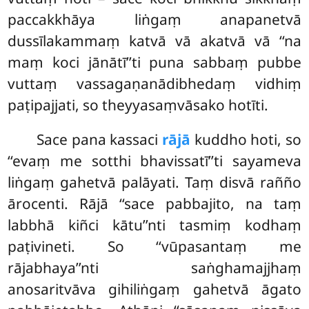
paccakkhāya liṅgaṃ anapanetvā
dussīlakammaṃ katvā vā akatvā vā ‘‘na
maṃ koci jānātī’’ti puna sabbaṃ pubbe
vuttaṃ vassagaṇanādibhedaṃ vidhiṃ
paṭipajjati, so theyyasaṃvāsako hotīti.
Sace pana kassaci
rājā
kuddho hoti, so
‘‘evaṃ me sotthi bhavissatī’’ti sayameva
liṅgaṃ gahetvā palāyati. Taṃ disvā rañño
ārocenti. Rājā ‘‘sace pabbajito, na taṃ
labbhā kiñci kātu’’nti tasmiṃ kodhaṃ
paṭivineti. So ‘‘vūpasantaṃ me
rājabhaya’’nti saṅghamajjhaṃ
anosaritvāva
gihiliṅgaṃ gahetvā āgato