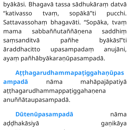
byākāsi. Bhagavā tassa sādhukāraṃ datvā
‘‘kativasso tvaṃ, sopākā’’ti pucchi.
Sattavassohaṃ bhagavāti. ‘‘Sopāka, tvaṃ
mama sabbaññutaññāṇena saddhiṃ
saṃsanditvā pañhe byākāsī’’ti
āraddhacitto upasampadaṃ anujāni,
ayaṃ pañhābyākaraṇūpasampadā.
Aṭṭhagarudhammapaṭiggahaṇūpas
ampadā
nāma mahāpajāpatiyā
aṭṭhagarudhammappaṭiggahaṇena
anuññātaupasampadā.
Dūtenūpasampadā
nāma
aḍḍhakāsiyā gaṇikāya