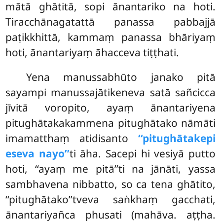
mātā ghātitā, sopi ānantariko na hoti.
Tiracchānagatattā panassa pabbajjā
paṭikkhittā, kammaṃ panassa bhāriyaṃ
hoti, ānantariyaṃ āhacceva tiṭṭhati.
Yena manussabhūto janako pitā
sayampi manussajātikeneva satā sañcicca
jīvitā voropito, ayaṃ ānantariyena
pitughātakakammena pitughātako nāmāti
imamatthaṃ atidisanto
‘‘pitughātakepi
eseva nayo’’
ti āha. Sacepi hi vesiyā putto
hoti, ‘‘ayaṃ me pitā’’ti na jānāti, yassa
sambhavena nibbatto, so ca tena ghātito,
‘‘pitughātako’’tveva saṅkhaṃ gacchati,
ānantariyañca phusati (mahāva. aṭṭha.