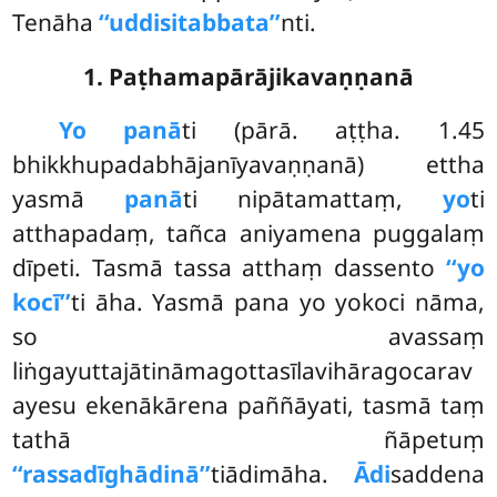
Tenāha
‘‘uddisitabbata’’
nti.
1. Paṭhamapārājikavaṇṇanā
Yo panā
ti (pārā. aṭṭha. 1.45
bhikkhupadabhājanīyavaṇṇanā) ettha
yasmā
panā
ti nipātamattaṃ,
yo
ti
atthapadaṃ, tañca aniyamena puggalaṃ
dīpeti. Tasmā tassa atthaṃ dassento
‘‘yo
kocī’’
ti āha. Yasmā pana yo yokoci nāma,
so avassaṃ
liṅgayuttajātināmagottasīlavihāragocarav
ayesu ekenākārena paññāyati, tasmā taṃ
tathā ñāpetuṃ
‘‘rassadīghādinā’’
tiādimāha.
Ādi
saddena