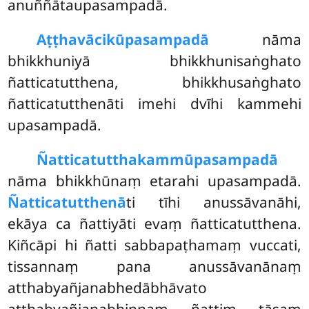
anuññātaupasampadā.
Aṭṭhavācikūpasampadā
nāma
bhikkhuniyā bhikkhunisaṅghato
ñatticatutthena, bhikkhusaṅghato
ñatticatutthenāti imehi dvīhi kammehi
upasampadā.
Ñatticatutthakammūpasampadā
nāma bhikkhūnaṃ etarahi upasampadā.
Ñatticatutthenā
ti tīhi anussāvanāhi,
ekāya ca ñattiyāti evaṃ ñatticatutthena.
Kiñcāpi hi ñatti sabbapaṭhamaṃ vuccati,
tissannaṃ pana anussāvanānaṃ
atthabyañjanabhedābhāvato
atthabyañjanabhinnaṃ ñattiṃ tāsaṃ