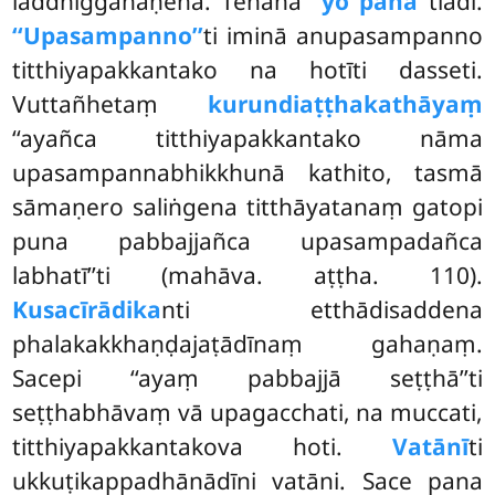
laddhiggahaṇena. Tenāha
‘‘yo panā’’
tiādi.
‘‘Upasampanno’’
ti iminā anupasampanno
titthiyapakkantako na hotīti dasseti.
Vuttañhetaṃ
kurundiaṭṭhakathāyaṃ
‘‘ayañca titthiyapakkantako nāma
upasampannabhikkhunā kathito, tasmā
sāmaṇero saliṅgena titthāyatanaṃ gatopi
puna pabbajjañca upasampadañca
labhatī’’ti (mahāva. aṭṭha. 110).
Kusacīrādika
nti etthādisaddena
phalakakkhaṇḍajaṭādīnaṃ gahaṇaṃ.
Sacepi ‘‘ayaṃ pabbajjā seṭṭhā’’ti
seṭṭhabhāvaṃ vā upagacchati, na muccati,
titthiyapakkantakova hoti.
Vatānī
ti
ukkuṭikappadhānādīni vatāni. Sace pana