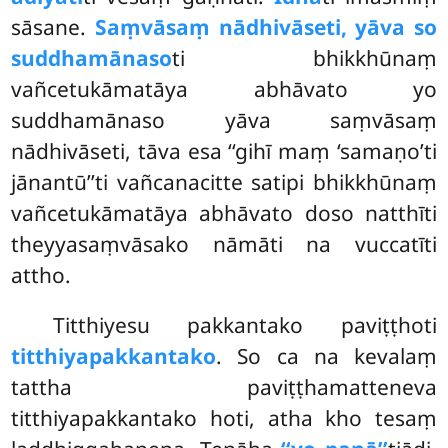
sāsane.
Saṃvāsaṃ nādhivāseti, yāva so
suddhamānaso
ti bhikkhūnaṃ
vañcetukāmatāya abhāvato yo
suddhamānaso yāva saṃvāsaṃ
nādhivāseti, tāva esa ‘‘gihī maṃ
‘samaṇo’ti
jānantū’’ti vañcanacitte satipi bhikkhūnaṃ
vañcetukāmatāya abhāvato doso natthīti
theyyasaṃvāsako nāmāti na vuccatīti
attho.
Titthiyesu pakkantako paviṭṭhoti
titthiyapakkantako
. So ca na kevalaṃ
tattha paviṭṭhamatteneva
titthiyapakkantako hoti, atha kho tesaṃ