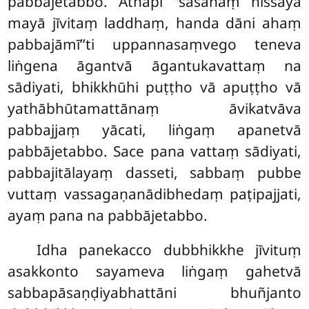
pabbājetabbo. Athāpi ‘‘sāsanaṃ nissāya
mayā jīvitaṃ laddhaṃ, handa dāni ahaṃ
pabbajāmī’’ti uppannasaṃvego teneva
liṅgena āgantvā āgantukavattaṃ na
sādiyati, bhikkhūhi puṭṭho vā apuṭṭho vā
yathābhūtamattānaṃ āvikatvāva
pabbajjaṃ yācati, liṅgaṃ apanetvā
pabbājetabbo. Sace pana vattaṃ sādiyati,
pabbajitālayaṃ dasseti, sabbaṃ pubbe
vuttaṃ vassagaṇanādibhedaṃ paṭipajjati,
ayaṃ pana na pabbājetabbo.
Idha panekacco dubbhikkhe jīvituṃ
asakkonto sayameva liṅgaṃ gahetvā
sabbapāsaṇḍiyabhattāni
bhuñjanto