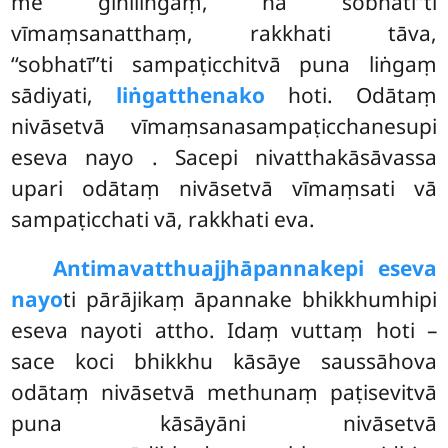
me gihiliṅgaṃ, na sobhatī’’ti
vīmaṃsanatthaṃ, rakkhati tāva,
‘‘sobhatī’’ti sampaṭicchitvā puna liṅgaṃ
sādiyati,
liṅgatthenako
hoti. Odātaṃ
nivāsetvā vīmaṃsanasampaṭicchanesupi
eseva nayo
. Sacepi nivatthakāsāvassa
upari odātaṃ nivāsetvā vīmaṃsati vā
sampaṭicchati vā, rakkhati eva.
Antimavatthuajjhāpannakepi eseva
nayo
ti pārājikaṃ āpannake bhikkhumhipi
eseva nayoti attho. Idaṃ vuttaṃ hoti –
sace koci bhikkhu kāsāye saussāhova
odātaṃ nivāsetvā
methunaṃ paṭisevitvā
puna kāsāyāni nivāsetvā