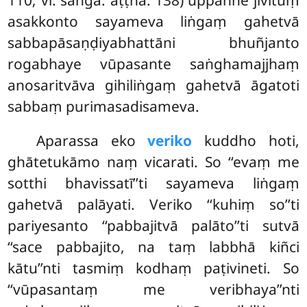
asakkonto sayameva liṅgaṃ gahetvā
sabbapāsaṇḍiyabhattāni bhuñjanto
rogabhaye vūpasante saṅghamajjhaṃ
anosaritvāva gihiliṅgaṃ gahetvā āgatoti
sabbaṃ purimasadisameva.
Aparassa eko
veriko
kuddho hoti,
ghātetukāmo naṃ vicarati. So ‘‘evaṃ me
sotthi bhavissatī’’ti sayameva liṅgaṃ
gahetvā palāyati. Veriko ‘‘kuhiṃ so’’ti
pariyesanto ‘‘pabbajitvā palāto’’ti sutvā
‘‘sace pabbajito, na taṃ labbhā kiñci
kātu’’nti tasmiṃ kodhaṃ paṭivineti. So
‘‘vūpasantaṃ me veribhaya’’nti