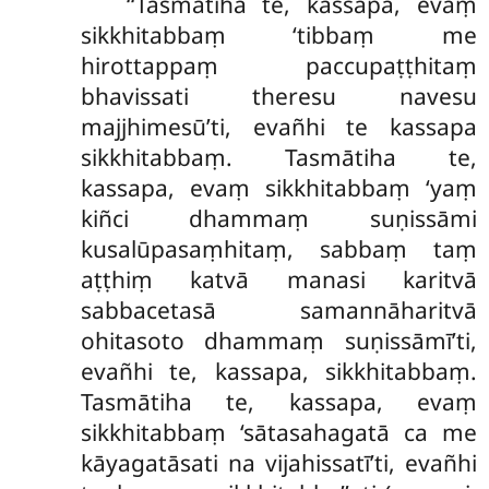
‘‘Tasmātiha te, kassapa, evaṃ
sikkhitabbaṃ ‘tibbaṃ me
hirottappaṃ paccupaṭṭhitaṃ
bhavissati theresu navesu
majjhimesū’ti, evañhi te kassapa
sikkhitabbaṃ. Tasmātiha te,
kassapa, evaṃ sikkhitabbaṃ ‘yaṃ
kiñci dhammaṃ suṇissāmi
kusalūpasaṃhitaṃ, sabbaṃ taṃ
aṭṭhiṃ katvā manasi karitvā
sabbacetasā samannāharitvā
ohitasoto dhammaṃ suṇissāmī’ti,
evañhi te, kassapa, sikkhitabbaṃ.
Tasmātiha te, kassapa, evaṃ
sikkhitabbaṃ ‘sātasahagatā ca me
kāyagatāsati na vijahissatī’ti, evañhi