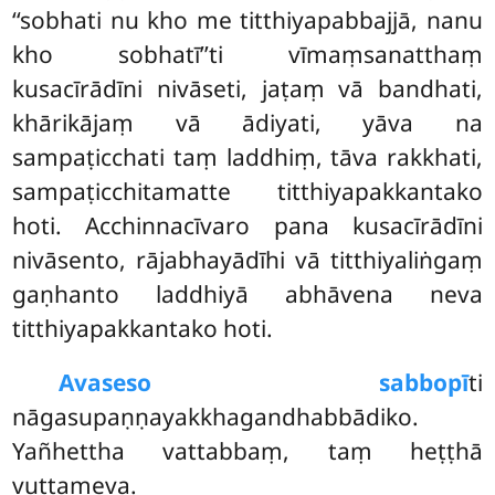
‘‘sobhati nu kho me titthiyapabbajjā, nanu
kho sobhatī’’ti vīmaṃsanatthaṃ
kusacīrādīni nivāseti, jaṭaṃ vā bandhati,
khārikājaṃ vā ādiyati, yāva na
sampaṭicchati taṃ laddhiṃ, tāva rakkhati,
sampaṭicchitamatte titthiyapakkantako
hoti. Acchinnacīvaro pana kusacīrādīni
nivāsento, rājabhayādīhi vā titthiyaliṅgaṃ
gaṇhanto laddhiyā abhāvena neva
titthiyapakkantako hoti.
Avaseso sabbopī
ti
nāgasupaṇṇayakkhagandhabbādiko.
Yañhettha vattabbaṃ, taṃ heṭṭhā
vuttameva.