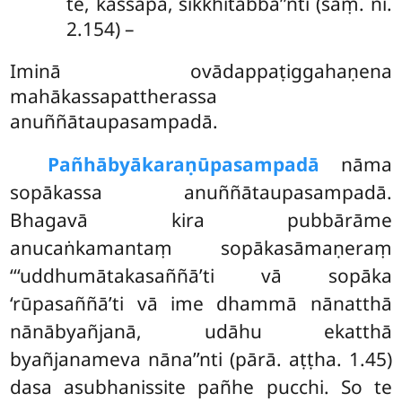
te, kassapa, sikkhitabba’’nti (saṃ. ni.
2.154) –
Iminā ovādappaṭiggahaṇena
mahākassapattherassa
anuññātaupasampadā.
Pañhābyākaraṇūpasampadā
nāma
sopākassa anuññātaupasampadā.
Bhagavā kira pubbārāme
anucaṅkamantaṃ sopākasāmaṇeraṃ
‘‘‘uddhumātakasaññā’ti vā sopāka
‘rūpasaññā’ti vā ime dhammā nānatthā
nānābyañjanā, udāhu ekatthā
byañjanameva nāna’’nti (pārā. aṭṭha. 1.45)
dasa asubhanissite pañhe pucchi. So te