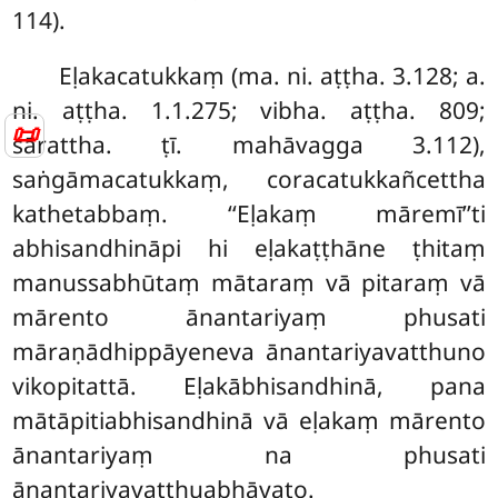
114).
Eḷakacatukkaṃ (ma. ni. aṭṭha. 3.128; a.
ni. aṭṭha. 1.1.275; vibha. aṭṭha. 809;
📜
sārattha. ṭī. mahāvagga 3.112),
saṅgāmacatukkaṃ, coracatukkañcettha
kathetabbaṃ. ‘‘Eḷakaṃ māremī’’ti
abhisandhināpi hi eḷakaṭṭhāne ṭhitaṃ
manussabhūtaṃ mātaraṃ vā pitaraṃ vā
mārento ānantariyaṃ phusati
māraṇādhippāyeneva ānantariyavatthuno
vikopitattā. Eḷakābhisandhinā, pana
mātāpitiabhisandhinā vā eḷakaṃ mārento
ānantariyaṃ na phusati
ānantariyavatthuabhāvato.