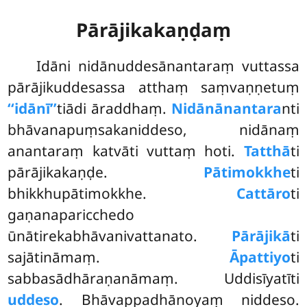
Pārājikakaṇḍaṃ
Idāni
nidānuddesānantaraṃ vuttassa
pārājikuddesassa atthaṃ saṃvaṇṇetuṃ
‘‘idānī’’
tiādi āraddhaṃ.
Nidānānantara
nti
bhāvanapuṃsakaniddeso, nidānaṃ
anantaraṃ katvāti vuttaṃ hoti.
Tatthā
ti
pārājikakaṇḍe.
Pātimokkhe
ti
bhikkhupātimokkhe.
Cattāro
ti
gaṇanaparicchedo
ūnātirekabhāvanivattanato.
Pārājikā
ti
sajātināmaṃ.
Āpattiyo
ti
sabbasādhāraṇanāmaṃ. Uddisīyatīti
uddeso
. Bhāvappadhānoyaṃ niddeso.