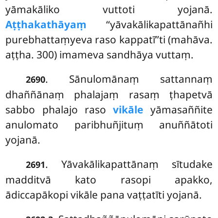
yāmakāliko vuttoti yojanā.
Aṭṭhakathāyaṃ
‘‘yāvakālikapattānañhi
purebhattaṃyeva raso kappatī’’ti (mahāva.
aṭṭha. 300) imameva sandhāya vuttaṃ.
. Sānulomānaṃ sattannaṃ
2690
dhaññānaṃ phalajaṃ rasaṃ ṭhapetvā
sabbo phalajo raso
vikāle
yāmasaññite
anulomato paribhuñjituṃ anuññātoti
yojanā.
. Yāvakālikapattānaṃ sītudake
2691
madditvā kato rasopi apakko,
ādiccapākopi vikāle pana vaṭṭatīti yojanā.