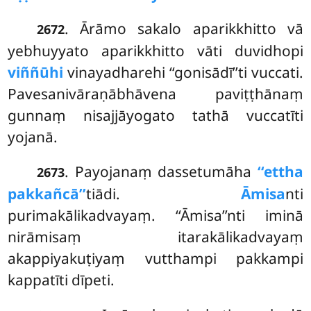
. Ārāmo sakalo aparikkhitto vā
2672
yebhuyyato aparikkhitto vāti duvidhopi
viññūhi
vinayadharehi
‘‘gonisādī’’ti vuccati.
Pavesanivāraṇābhāvena paviṭṭhānaṃ
gunnaṃ nisajjāyogato tathā vuccatīti
yojanā.
. Payojanaṃ dassetumāha
‘‘ettha
2673
pakkañcā’’
tiādi.
Āmisa
nti
purimakālikadvayaṃ. ‘‘Āmisa’’nti iminā
nirāmisaṃ itarakālikadvayaṃ
akappiyakuṭiyaṃ vutthampi pakkampi
kappatīti dīpeti.