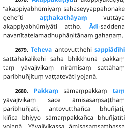
‘‘akappiyabhūmiyaṃ sahaseyyappahonake
gehe’’ti
aṭṭhakathāyaṃ
vuttāya
akappiyabhūmiyāti attho.
Ādi
-saddena
navanītatelamadhuphāṇitānaṃ gahaṇaṃ.
.
Teheva
antovutthehi
sappiādīhi
2679
sattāhakālikehi saha bhikkhunā pakkaṃ
taṃ yāvajīvikaṃ nirāmisaṃ sattāhaṃ
paribhuñjituṃ vaṭṭatevāti yojanā.
.
Pakkaṃ
sāmaṃpakkaṃ
taṃ
2680
yāvajīvikaṃ sace āmisasaṃsaṭṭhaṃ
paribhuñjati, antovutthañca bhuñjati,
kiñca bhiyyo sāmaṃpakkañca bhuñjatīti
yojanā. Yāvajīvikassa āmisasaṃsaṭṭhassa