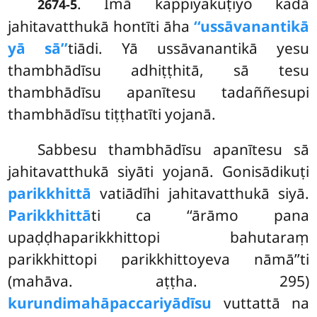
. Imā kappiyakuṭiyo kadā
2674-5
jahitavatthukā hontīti āha
‘‘ussāvanantikā
yā sā’’
tiādi. Yā ussāvanantikā yesu
thambhādīsu adhiṭṭhitā, sā tesu
thambhādīsu apanītesu tadaññesupi
thambhādīsu tiṭṭhatīti yojanā.
Sabbesu thambhādīsu apanītesu sā
jahitavatthukā siyāti yojanā. Gonisādikuṭi
parikkhittā
vatiādīhi jahitavatthukā siyā.
Parikkhittā
ti ca ‘‘ārāmo pana
upaḍḍhaparikkhittopi bahutaraṃ
parikkhittopi parikkhittoyeva nāmā’’ti
(mahāva. aṭṭha. 295)
kurundimahāpaccariyādīsu
vuttattā na