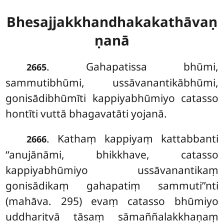
Bhesajjakkhandhakakathāvaṇ
ṇanā
. Gahapatissa bhūmi,
2665
sammutibhūmi, ussāvanantikābhūmi,
gonisādibhūmīti kappiyabhūmiyo catasso
hontīti vuttā bhagavatāti yojanā.
. Kathaṃ kappiyaṃ kattabbanti
2666
‘‘anujānāmi, bhikkhave, catasso
kappiyabhūmiyo ussāvanantikaṃ
gonisādikaṃ gahapatiṃ sammuti’’nti
(mahāva. 295) evaṃ catasso bhūmiyo
uddharitvā tāsaṃ sāmaññalakkhaṇaṃ