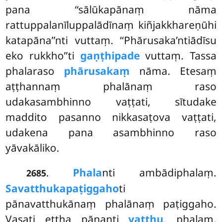
pana ‘‘sālūkapānaṃ nāma
rattuppalanīluppalādīnaṃ kiñjakkhareṇūhi
katapāna’’nti vuttaṃ. ‘‘Phārusaka’ntiādīsu
eko rukkho’’ti
gaṇṭhipade
vuttaṃ. Tassa
phalaraso
phārusakaṃ
nāma. Etesaṃ
aṭṭhannaṃ phalānaṃ raso
udakasambhinno vaṭṭati, sītudake
maddito pasanno nikkasaṭova vaṭṭati,
udakena pana asambhinno raso
yāvakāliko.
.
Phala
nti
ambādiphalaṃ.
2685
Savatthukapaṭiggaho
ti
pānavatthukānaṃ phalānaṃ paṭiggaho.
Vasati ettha pānanti
vatthu,
phalaṃ,