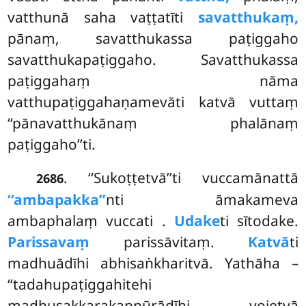
vatthunā saha vaṭṭatīti
savatthukaṃ,
pānaṃ, savatthukassa paṭiggaho
savatthukapaṭiggaho. Savatthukassa
paṭiggahaṃ nāma
vatthupaṭiggahaṇamevāti katvā vuttaṃ
‘‘pānavatthukānaṃ phalānaṃ
paṭiggaho’’ti.
. ‘‘Sukoṭṭetvā’’ti vuccamānattā
2686
‘‘ambapakka’’
nti āmakameva
ambaphalaṃ vuccati
.
Udake
ti sītodake.
Parissavaṃ
parissāvitaṃ.
Katvā
ti
madhuādīhi abhisaṅkharitvā. Yathāha –
‘‘tadahupaṭiggahitehi
madhusakkarakappūrādīhi yojetvā