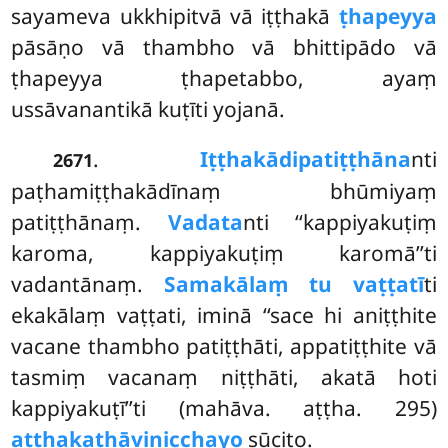
sayameva ukkhipitvā vā iṭṭhakā
ṭhapeyya
pāsāṇo vā thambho vā bhittipādo vā
ṭhapeyya ṭhapetabbo, ayaṃ
ussāvanantikā kuṭīti yojanā.
.
Iṭṭhakādipatiṭṭhāna
nti
2671
paṭhamiṭṭhakādīnaṃ bhūmiyaṃ
patiṭṭhānaṃ.
Vadata
nti ‘‘kappiyakuṭiṃ
karoma, kappiyakuṭiṃ karomā’’ti
vadantānaṃ.
Samakālaṃ tu vaṭṭatī
ti
ekakālaṃ vaṭṭati, iminā ‘‘sace hi aniṭṭhite
vacane thambho patiṭṭhāti, appatiṭṭhite vā
tasmiṃ vacanaṃ niṭṭhāti, akatā hoti
kappiyakuṭī’’ti (mahāva. aṭṭha. 295)
aṭṭhakathāvinicchayo
sūcito.