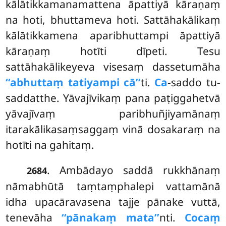
kālātikkamanamattena āpattiyā kāraṇaṃ
na hoti, bhuttameva hoti. Sattāhakālikaṃ
kālātikkamena aparibhuttampi āpattiyā
kāraṇaṃ hotīti dīpeti. Tesu
sattāhakālikeyeva visesaṃ dassetumāha
‘‘abhuttaṃ tatiyampi cā’’
ti.
Ca
-saddo tu-
saddatthe. Yāvajīvikaṃ pana paṭiggahetvā
yāvajīvaṃ paribhuñjiyamānaṃ
itarakālikasaṃsaggaṃ vinā dosakaraṃ na
hotīti na gahitaṃ.
. Ambādayo saddā rukkhānaṃ
2684
nāmabhūtā taṃtaṃphalepi vattamānā
idha upacāravasena tajje pānake vuttā,
tenevāha
‘‘pānakaṃ mata’’
nti.
Cocaṃ