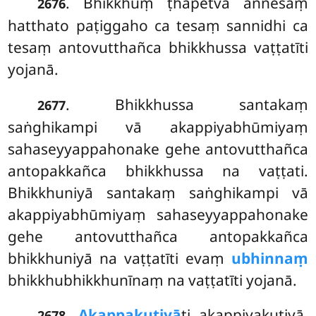
. Bhikkhuṃ
ṭhapetvā aññesaṃ
2676
hatthato paṭiggaho ca tesaṃ sannidhi ca
tesaṃ antovutthañca bhikkhussa vaṭṭatīti
yojanā.
. Bhikkhussa santakaṃ
2677
saṅghikampi vā akappiyabhūmiyaṃ
sahaseyyappahonake gehe antovutthañca
antopakkañca bhikkhussa na vaṭṭati.
Bhikkhuniyā santakaṃ saṅghikampi vā
akappiyabhūmiyaṃ sahaseyyappahonake
gehe antovutthañca antopakkañca
bhikkhuniyā na vaṭṭatīti evaṃ
ubhinnaṃ
bhikkhubhikkhunīnaṃ na vaṭṭatīti yojanā.
.
Akappakuṭiyā
ti akappiyakuṭiyā,
2678