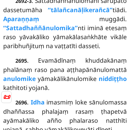
. Sattadhaññānulomāni sarūpato
2692-3
dassetumāha
‘‘tālañcanāḷikerañcā’’
tiādi.
Aparaṇṇaṃ
muggādi.
‘‘Sattadhaññānulomika’’
nti iminā etesaṃ
raso yāvakāliko yāmakālasaṅkhāte vikāle
paribhuñjituṃ na vaṭṭatīti dasseti.
. Evamādīnaṃ khuddakānaṃ
2695
phalānaṃ raso pana aṭṭhapānānulomattā
anulomike
yāmakālikānulomike
niddiṭṭho
kathitoti yojanā.
📜
.
Idha
imasmiṃ loke sānulomassa
2696
dhaññassa phalajaṃ rasaṃ ṭhapetvā
ayāmakāliko añño phalaraso natthīti
yojanā, sabbo yāmakālikoyevāti dīpeti.