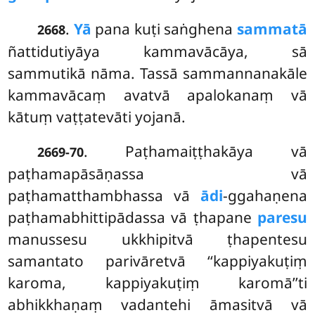
.
Yā
pana kuṭi saṅghena
sammatā
2668
ñattidutiyāya kammavācāya, sā
sammutikā nāma. Tassā sammannanakāle
kammavācaṃ avatvā apalokanaṃ vā
kātuṃ vaṭṭatevāti yojanā.
. Paṭhamaiṭṭhakāya
vā
2669-70
paṭhamapāsāṇassa vā
paṭhamatthambhassa vā
ādi
-ggahaṇena
paṭhamabhittipādassa vā ṭhapane
paresu
manussesu ukkhipitvā ṭhapentesu
samantato parivāretvā ‘‘kappiyakuṭiṃ
karoma, kappiyakuṭiṃ karomā’’ti
abhikkhaṇaṃ vadantehi āmasitvā vā