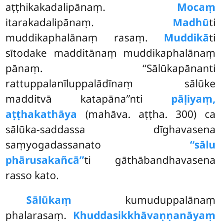
aṭṭhikakadalipānaṃ.
Mocaṃ
itarakadalipānaṃ.
Madhū
ti
muddikaphalānaṃ rasaṃ.
Muddikā
ti
sītodake madditānaṃ muddikaphalānaṃ
pānaṃ. ‘‘Sālūkapānanti
rattuppalanīluppalādīnaṃ sālūke
madditvā katapāna’’nti
pāḷiyaṃ,
aṭṭhakathāya
(mahāva. aṭṭha. 300) ca
sālūka-saddassa dīghavasena
saṃyogadassanato
‘‘sālu
phārusakañcā’’
ti gāthābandhavasena
rasso kato.
Sālūkaṃ
kumuduppalānaṃ
phalarasaṃ.
Khuddasikkhāvaṇṇanāyaṃ