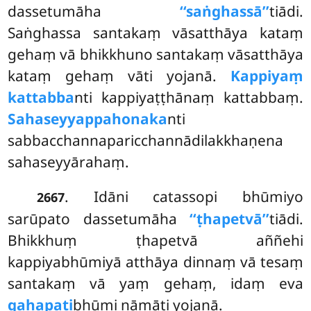
dassetumāha
‘‘saṅghassā’’
tiādi.
Saṅghassa santakaṃ vāsatthāya kataṃ
gehaṃ vā bhikkhuno santakaṃ vāsatthāya
kataṃ gehaṃ vāti yojanā.
Kappiyaṃ
kattabba
nti kappiyaṭṭhānaṃ kattabbaṃ.
Sahaseyyappahonaka
nti
sabbacchannaparicchannādilakkhaṇena
sahaseyyārahaṃ.
. Idāni
catassopi bhūmiyo
2667
sarūpato dassetumāha
‘‘ṭhapetvā’’
tiādi.
Bhikkhuṃ ṭhapetvā aññehi
kappiyabhūmiyā atthāya dinnaṃ vā tesaṃ
santakaṃ vā yaṃ gehaṃ, idaṃ eva
gahapati
bhūmi nāmāti yojanā.