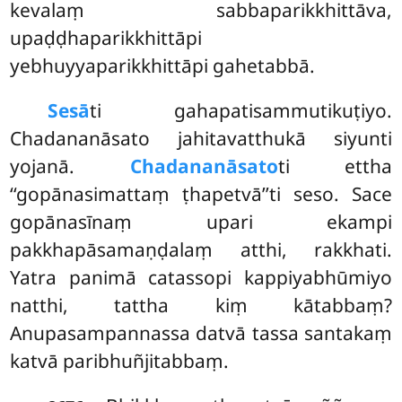
kevalaṃ sabbaparikkhittāva,
upaḍḍhaparikkhittāpi
yebhuyyaparikkhittāpi gahetabbā.
Sesā
ti
gahapatisammutikuṭiyo.
Chadananāsato jahitavatthukā siyunti
yojanā.
Chadananāsato
ti ettha
‘‘gopānasimattaṃ ṭhapetvā’’ti seso. Sace
gopānasīnaṃ upari ekampi
pakkhapāsamaṇḍalaṃ atthi, rakkhati.
Yatra panimā catassopi kappiyabhūmiyo
natthi, tattha kiṃ kātabbaṃ?
Anupasampannassa datvā tassa santakaṃ
katvā paribhuñjitabbaṃ.