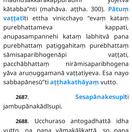
kātabba’’nti (mahāva. aṭṭha. 300).
Pātuṃ
vaṭṭatī
ti ettha vinicchayo ‘‘evaṃ kataṃ
purebhattameva kappati,
anupasampannehi kataṃ labhitvā pana
purebhattaṃ paṭiggahitaṃ purebhattaṃ
sāmisaparibhogenāpi vaṭṭati,
pacchābhattaṃ nirāmisaparibhogena
yāva aruṇuggamanā vaṭṭatiyeva. Esa nayo
sabbapānesū’’ti
aṭṭhakathāyaṃ
vutto.
.
Sesapānakesupī
ti
2687
jambupānakādīsupi.
. Ucchuraso antogadhattā idha
2688
vutto, na pana yāmakālikattā, so pana