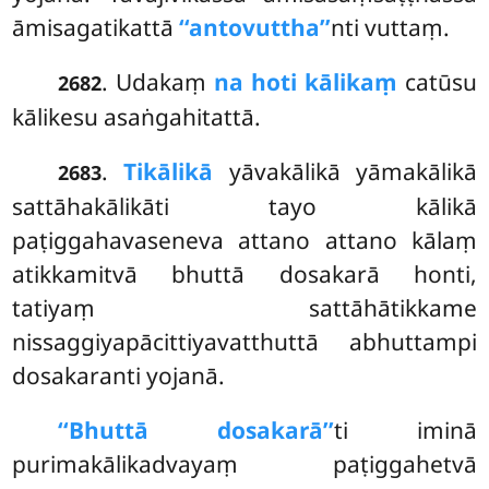
āmisagatikattā
‘‘antovuttha’’
nti vuttaṃ.
. Udakaṃ
na hoti kālikaṃ
catūsu
2682
kālikesu asaṅgahitattā.
.
Tikālikā
yāvakālikā yāmakālikā
2683
sattāhakālikāti tayo kālikā
paṭiggahavaseneva
attano
attano kālaṃ
atikkamitvā bhuttā dosakarā honti,
tatiyaṃ sattāhātikkame
nissaggiyapācittiyavatthuttā abhuttampi
dosakaranti yojanā.
‘‘Bhuttā dosakarā’’
ti iminā
purimakālikadvayaṃ paṭiggahetvā