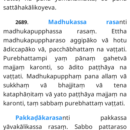
sattāhakālikoyeva.
.
Madhukassa rasa
nti
2689
madhukapupphassa rasaṃ. Ettha
madhukapuppharaso aggipāko vā hotu
ādiccapāko vā, pacchābhattaṃ na vaṭṭati.
Purebhattampi yaṃ pānaṃ gahetvā
majjaṃ karonti, so ādito paṭṭhāya na
vaṭṭati. Madhukapupphaṃ pana allaṃ vā
sukkhaṃ vā bhajjitaṃ vā tena
kataphāṇitaṃ vā yato paṭṭhāya majjaṃ na
karonti, taṃ sabbaṃ purebhattaṃ vaṭṭati.
Pakkaḍākarasa
nti
pakkassa
yāvakālikassa rasaṃ. Sabbo pattaraso