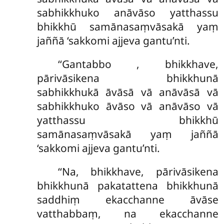
sabhikkhuko anāvāso yatthassu
bhikkhū samānasaṃvāsakā yaṃ
jaññā ‘sakkomi ajjeva gantu’nti.
‘‘Gantabbo
, bhikkhave,
pārivāsikena bhikkhunā
sabhikkhukā āvāsā vā anāvāsā vā
sabhikkhuko āvāso vā anāvāso vā
yatthassu bhikkhū
samānasaṃvāsakā yaṃ jaññā
‘sakkomi ajjeva gantu’nti.
‘‘Na, bhikkhave, pārivāsikena
bhikkhunā pakatattena bhikkhunā
saddhiṃ ekacchanne āvāse
vatthabbaṃ, na ekacchanne