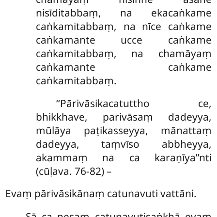
nisīditabbaṃ, na ekacaṅkame
caṅkamitabbaṃ, na nīce caṅkame
caṅkamante ucce caṅkame
caṅkamitabbaṃ, na chamāyaṃ
caṅkamante caṅkame
caṅkamitabbaṃ.
‘‘Pārivāsikacatuttho
ce,
bhikkhave, parivāsaṃ dadeyya,
mūlāya paṭikasseyya, mānattaṃ
dadeyya, taṃvīso abbheyya,
akammaṃ na ca karaṇīya’’nti
(cūḷava. 76-82) –
Evaṃ pārivāsikānaṃ catunavuti vattāni.
Sā ca nesaṃ catunavutisaṅkhā evaṃ