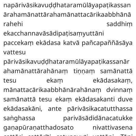
napārivāsikavuḍḍhataramūlāyapaṭikassan
ārahamānattārahamānattacārikaabbhānā
rahehi
saddhiṃ
ekacchannavāsādipaṭisaṃyuttāni
paccekaṃ ekādasa katvā pañcapaññāsāya
vattesu
pārivāsikavuḍḍhataramūlāyapaṭikassanār
ahamānattārahānaṃ tiṇṇaṃ samānattā
tesu ekaṃ ekādasakaṃ,
mānattacārikaabbhānārahānaṃ dvinnaṃ
samānattā tesu ekaṃ ekādasakanti duve
ekādasakāni, ante pārivāsikacatutthassa
saṅghassa parivāsādidānacatukke
gaṇapūraṇatthadosato nivattivasena