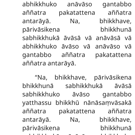
abhikkhuko anāvāso gantabbo
aññatra pakatattena aññatra
antarāyā. Na, bhikkhave,
pārivāsikena bhikkhunā
sabhikkhukā āvāsā vā anāvāsā vā
abhikkhuko āvāso vā anāvāso vā
gantabbo aññatra pakatattena
aññatra antarāyā.
‘‘Na, bhikkhave, pārivāsikena
bhikkhunā sabhikkhukā āvāsā
sabhikkhuko āvāso gantabbo
yatthassu bhikkhū nānāsaṃvāsakā
aññatra pakatattena aññatra
antarāyā. Na, bhikkhave,
pārivāsikena bhikkhunā