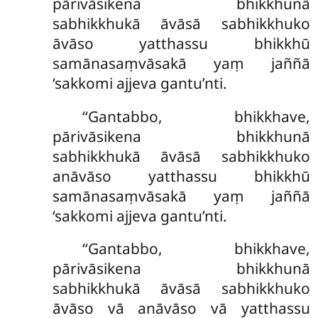
pārivāsikena bhikkhunā
sabhikkhukā āvāsā sabhikkhuko
āvāso yatthassu bhikkhū
samānasaṃvāsakā yaṃ jaññā
‘sakkomi ajjeva gantu’nti.
‘‘Gantabbo, bhikkhave,
pārivāsikena bhikkhunā
sabhikkhukā āvāsā sabhikkhuko
anāvāso yatthassu
bhikkhū
samānasaṃvāsakā yaṃ jaññā
‘sakkomi ajjeva gantu’nti.
‘‘Gantabbo, bhikkhave,
pārivāsikena bhikkhunā
sabhikkhukā āvāsā sabhikkhuko
āvāso vā anāvāso vā yatthassu