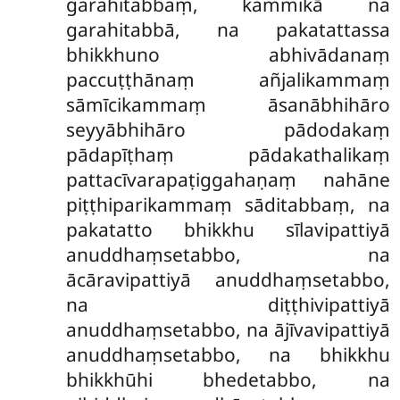
garahitabbaṃ, kammikā na
garahitabbā, na pakatattassa
bhikkhuno abhivādanaṃ
paccuṭṭhānaṃ añjalikammaṃ
sāmīcikammaṃ āsanābhihāro
seyyābhihāro pādodakaṃ
pādapīṭhaṃ pādakathalikaṃ
pattacīvarapaṭiggahaṇaṃ nahāne
piṭṭhiparikammaṃ sāditabbaṃ, na
pakatatto bhikkhu sīlavipattiyā
anuddhaṃsetabbo, na
ācāravipattiyā anuddhaṃsetabbo,
na diṭṭhivipattiyā
anuddhaṃsetabbo, na ājīvavipattiyā
anuddhaṃsetabbo, na bhikkhu
bhikkhūhi bhedetabbo, na