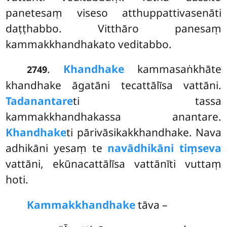
panetesaṃ
viseso atthuppattivasenāti
daṭṭhabbo. Vitthāro panesaṃ
kammakkhandhakato veditabbo.
.
Khandhake
kammasaṅkhāte
2749
khandhake āgatāni tecattālīsa vattāni.
Tadanantare
ti tassa
kammakkhandhakassa anantare.
Khandhake
ti pārivāsikakkhandhake. Nava
adhikāni yesaṃ te
navādhikāni tiṃseva
vattāni, ekūnacattālīsa vattānīti vuttaṃ
hoti.
Kammakkhandhake
tāva –