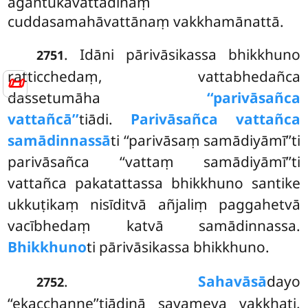
āgantukavattādīnaṃ
cuddasamahāvattānaṃ vakkhamānattā.
. Idāni pārivāsikassa bhikkhuno
2751
ratticchedaṃ, vattabhedañca
📜
dassetumāha
‘‘parivāsañca
vattañcā’’
tiādi.
Parivāsañca vattañca
samādinnassā
ti ‘‘parivāsaṃ samādiyāmī’’ti
parivāsañca ‘‘vattaṃ samādiyāmī’’ti
vattañca pakatattassa bhikkhuno santike
ukkuṭikaṃ nisīditvā añjaliṃ paggahetvā
vacībhedaṃ katvā samādinnassa.
Bhikkhuno
ti pārivāsikassa bhikkhuno.
.
Sahavāsā
dayo
2752
‘‘ekacchanne’’tiādinā sayameva vakkhati.