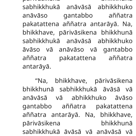
sabhikkhukā anāvāsā abhikkhuko
anāvāso gantabbo aññatra
pakatattena aññatra antarāyā. Na,
bhikkhave, pārivāsikena bhikkhunā
sabhikkhukā anāvāsā abhikkhuko
āvāso vā anāvāso vā gantabbo
aññatra pakatattena aññatra
antarāyā.
‘‘Na, bhikkhave, pārivāsikena
bhikkhunā sabhikkhukā āvāsā vā
anāvāsā vā abhikkhuko āvāso
gantabbo aññatra pakatattena
aññatra antarāyā. Na, bhikkhave,
pārivāsikena bhikkhunā
sabhikkhukā āvāsā vā anāvāsā vā