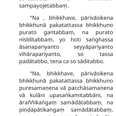
sampayojetabbaṃ.
‘‘Na
, bhikkhave, pārivāsikena
bhikkhunā pakatattassa bhikkhuno
purato gantabbaṃ, na purato
nisīditabbaṃ, yo hoti saṅghassa
āsanapariyanto seyyāpariyanto
vihārapariyanto, so tassa
padātabbo, tena ca so sāditabbo.
‘‘Na, bhikkhave, pārivāsikena
bhikkhunā pakatattassa bhikkhuno
puresamaṇena vā pacchāsamaṇena
vā kulāni upasaṅkamitabbāni, na
āraññikaṅgaṃ samādātabbaṃ, na
piṇḍapātikaṅgaṃ samādātabbaṃ,