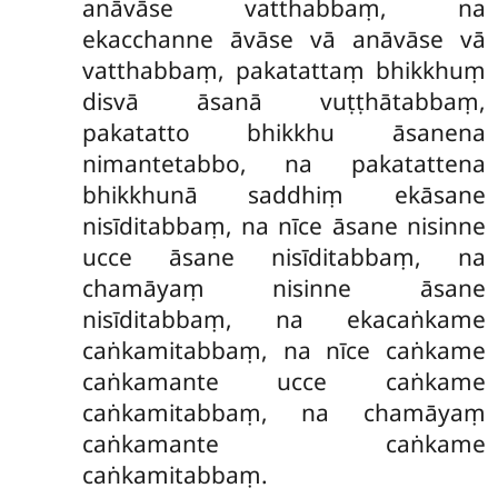
anāvāse vatthabbaṃ, na
ekacchanne āvāse vā anāvāse vā
vatthabbaṃ, pakatattaṃ bhikkhuṃ
disvā āsanā vuṭṭhātabbaṃ,
pakatatto bhikkhu āsanena
nimantetabbo, na pakatattena
bhikkhunā saddhiṃ ekāsane
nisīditabbaṃ, na nīce āsane nisinne
ucce āsane nisīditabbaṃ, na
chamāyaṃ nisinne āsane
nisīditabbaṃ, na ekacaṅkame
caṅkamitabbaṃ, na nīce caṅkame
caṅkamante ucce caṅkame
caṅkamitabbaṃ, na chamāyaṃ
caṅkamante caṅkame
caṅkamitabbaṃ.