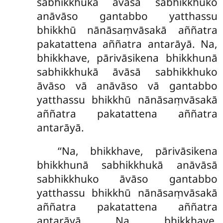
sabhikkhukā āvāsā sabhikkhuko
anāvāso gantabbo yatthassu
bhikkhū nānāsaṃvāsakā aññatra
pakatattena aññatra antarāyā. Na,
bhikkhave, pārivāsikena bhikkhunā
sabhikkhukā āvāsā sabhikkhuko
āvāso
vā anāvāso vā gantabbo
yatthassu bhikkhū nānāsaṃvāsakā
aññatra pakatattena aññatra
antarāyā.
‘‘Na, bhikkhave, pārivāsikena
bhikkhunā sabhikkhukā anāvāsā
sabhikkhuko āvāso gantabbo
yatthassu
bhikkhū nānāsaṃvāsakā
aññatra pakatattena aññatra
antarāyā. Na, bhikkhave,