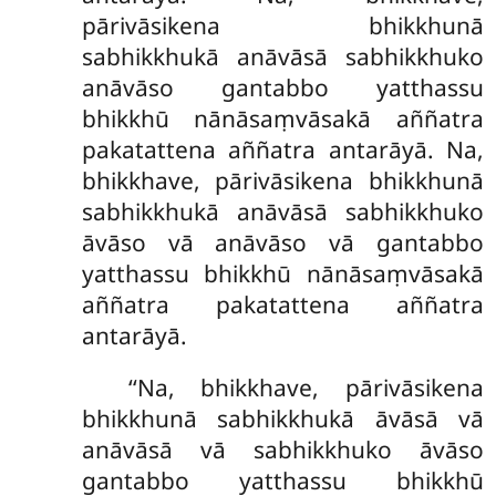
pārivāsikena bhikkhunā
sabhikkhukā anāvāsā sabhikkhuko
anāvāso gantabbo yatthassu
bhikkhū nānāsaṃvāsakā aññatra
pakatattena aññatra antarāyā. Na,
bhikkhave, pārivāsikena bhikkhunā
sabhikkhukā anāvāsā sabhikkhuko
āvāso vā anāvāso vā gantabbo
yatthassu bhikkhū nānāsaṃvāsakā
aññatra pakatattena aññatra
antarāyā.
‘‘Na, bhikkhave, pārivāsikena
bhikkhunā sabhikkhukā āvāsā vā
anāvāsā vā sabhikkhuko āvāso
gantabbo yatthassu bhikkhū