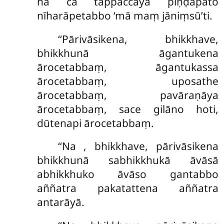
na ca tappaccayā piṇḍapāto
nīharāpetabbo ‘mā maṃ jāniṃsū’ti.
‘‘Pārivāsikena, bhikkhave,
bhikkhunā āgantukena
ārocetabbaṃ, āgantukassa
ārocetabbaṃ, uposathe
ārocetabbaṃ, pavāraṇāya
ārocetabbaṃ, sace gilāno hoti,
dūtenapi ārocetabbaṃ.
‘‘Na
, bhikkhave, pārivāsikena
bhikkhunā sabhikkhukā āvāsā
abhikkhuko āvāso gantabbo
aññatra pakatattena aññatra
antarāyā.