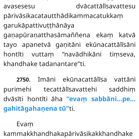
avasesesu dvācattālīsavattesu
pārivāsikacatautthādikammacatukkaṃ
garukāpattivuṭṭhānāya
gaṇapūraṇatthasāmaññena ekaṃ katvā
tayo apanetvā gaṇitāni ekūnacattālīsāni
hontīti vuttaṃ ‘‘navādhikāni tiṃseva,
khandhake tadanantare’’ti.
. Imāni ekūnacattālīsa vattāni
2750
purimehi tecattālīsavattehi saddhiṃ
dvāsīti hontīti āha
‘‘evaṃ sabbāni…pe…
gahitāgahaṇena tū’’
ti.
Evaṃ
kammakkhandhakapārivāsikakkhandhake