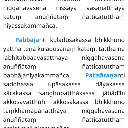
niggahavasena nissāya vasanatthāya
kātuṃ anuññātaṃ ñatticatutthaṃ
niyassakammañca.
Pabbāja
nti kuladūsakassa bhikkhuno
yattha tena kuladūsanaṃ kataṃ, tattha na
labhitabbaāvāsatthāya niggahavasena
anuññātaṃ ñatticatutthaṃ
pabbājanīyakammañca.
Paṭisāraṇa
nti
saddhassa upāsakassa dāyakassa
kārakassa saṅghupaṭṭhākassa jātiādīhi
akkosavatthūhi akkosakassa bhikkhuno
taṃkhamāpanatthāya niggahavasena
anuññātaṃ ñatticatutthaṃ