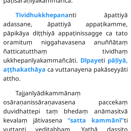
paṭisāraṇīyakammañca.
Tividhukkhepana
nti āpattiyā
adassane, āpattiyā appaṭikamme,
pāpikāya diṭṭhiyā appaṭinissagge ca tato
oramituṃ niggahavasena anuññātaṃ
ñatticatutthaṃ tividhaṃ
ukkhepanīyakammañcāti.
Dīpaye
ti
pāḷiyā,
aṭṭhakathāya
ca vuttanayena pakāseyyāti
attho.
Tajjanīyādikammānaṃ
osāraṇanissāraṇavasena paccekaṃ
duvidhattepi taṃ bhedaṃ anāmasitvā
kevalaṃ
jātivasena
‘‘satta kammānī’’
ti
vuttanti veditabbaṃ. Yathā dassito