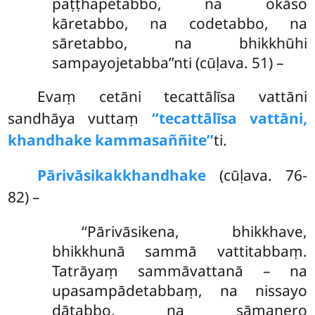
paṭṭhapetabbo, na okāso
kāretabbo, na codetabbo, na
sāretabbo, na bhikkhūhi
sampayojetabba’’nti (cūḷava. 51) –
Evaṃ
cetāni tecattālīsa vattāni
sandhāya vuttaṃ
‘‘tecattālīsa vattāni,
khandhake kammasaññite’’
ti.
Pārivāsikakkhandhake
(cūḷava. 76-
82) –
‘‘Pārivāsikena, bhikkhave,
bhikkhunā sammā vattitabbaṃ.
Tatrāyaṃ sammāvattanā – na
upasampādetabbaṃ, na nissayo
dātabbo, na sāmaṇero