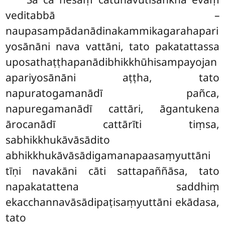
veditabbā –
naupasampādanādinakammikagarahapari
yosānāni nava vattāni, tato pakatattassa
uposathaṭṭhapanādibhikkhūhisampayojan
apariyosānāni aṭṭha, tato
napuratogamanādī pañca,
napuregamanādī cattāri, āgantukena
ārocanādī cattārīti tiṃsa,
sabhikkhukāvāsādito
abhikkhukāvāsādigamanapaasaṃyuttāni
tīṇi navakāni cāti sattapaññāsa, tato
napakatattena saddhiṃ
ekacchannavāsādipaṭisaṃyuttāni ekādasa,
tato