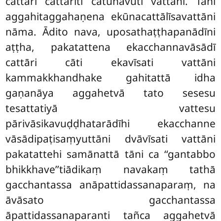
cattāri cattārīti catunavuti vattāni. Tāni
aggahitaggahaṇena ekūnacattālīsavattāni
nāma. Ādito nava, uposathaṭṭhapanādīni
aṭṭha, pakatattena ekacchannavāsādī
cattāri cāti ekavīsati vattāni
kammakkhandhake gahitattā idha
gaṇanāya aggahetvā tato sesesu
tesattatiyā vattesu
pārivāsikavuḍḍhatarādīhi ekacchanne
vāsādipaṭisaṃyuttāni dvāvīsati vattāni
pakatattehi samānattā tāni ca ‘‘gantabbo
bhikkhave’’tiādikaṃ navakaṃ tathā
gacchantassa anāpattidassanaparaṃ, na
āvāsato gacchantassa
āpattidassanaparanti tañca aggahetvā