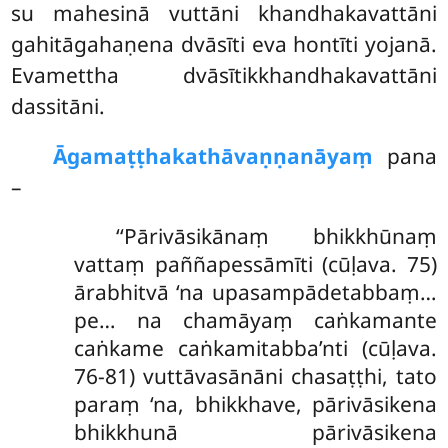
su mahesinā vuttāni khandhakavattāni
gahitāgahaṇena dvāsīti eva hontīti yojanā.
Evamettha dvāsītikkhandhakavattāni
dassitāni.
Āgamaṭṭhakathāvaṇṇanāyaṃ
pana
–
‘‘Pārivāsikānaṃ bhikkhūnaṃ
vattaṃ paññapessāmīti (cūḷava. 75)
ārabhitvā ‘na upasampādetabbaṃ…
pe… na chamāyaṃ caṅkamante
caṅkame caṅkamitabba’nti (cūḷava.
76-81) vuttāvasānāni chasaṭṭhi, tato
paraṃ ‘na, bhikkhave, pārivāsikena
bhikkhunā pārivāsikena