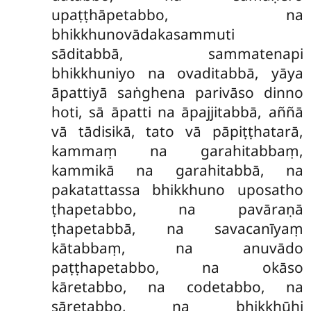
upaṭṭhāpetabbo, na
bhikkhunovādakasammuti
sāditabbā, sammatenapi
bhikkhuniyo na ovaditabbā, yāya
āpattiyā saṅghena parivāso dinno
hoti, sā āpatti na āpajjitabbā, aññā
vā tādisikā, tato vā pāpiṭṭhatarā,
kammaṃ na garahitabbaṃ,
kammikā na garahitabbā, na
pakatattassa bhikkhuno uposatho
ṭhapetabbo, na pavāraṇā
ṭhapetabbā, na savacanīyaṃ
kātabbaṃ, na anuvādo
paṭṭhapetabbo, na okāso
kāretabbo, na codetabbo, na
sāretabbo, na bhikkhūhi