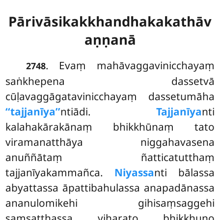
Pārivāsikakkhandhakakathāv
aṇṇanā
. Evaṃ
mahāvaggavinicchayaṃ
2748
saṅkhepena dassetvā
cūḷavaggāgatavinicchayaṃ dassetumāha
‘‘tajjanīya’’
ntiādi.
Tajjanīya
nti
kalahakārakānaṃ bhikkhūnaṃ tato
viramanatthāya niggahavasena
anuññātaṃ ñatticatutthaṃ
tajjanīyakammañca.
Niyassa
nti bālassa
abyattassa āpattibahulassa anapadānassa
ananulomikehi gihisaṃsaggehi
saṃsaṭṭhassa viharato bhikkhuno