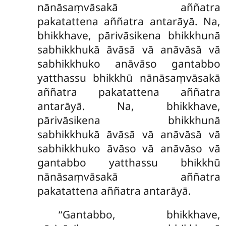
nānāsaṃvāsakā aññatra
pakatattena aññatra antarāyā. Na,
bhikkhave, pārivāsikena bhikkhunā
sabhikkhukā āvāsā vā anāvāsā vā
sabhikkhuko anāvāso gantabbo
yatthassu bhikkhū nānāsaṃvāsakā
aññatra pakatattena aññatra
antarāyā. Na, bhikkhave,
pārivāsikena bhikkhunā
sabhikkhukā āvāsā vā anāvāsā vā
sabhikkhuko āvāso vā anāvāso vā
gantabbo yatthassu bhikkhū
nānāsaṃvāsakā aññatra
pakatattena aññatra antarāyā.
‘‘Gantabbo, bhikkhave,