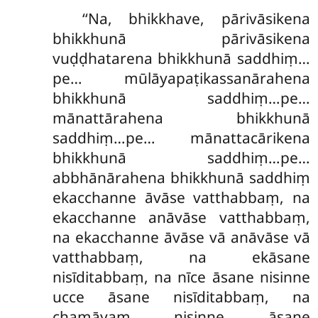
‘‘Na, bhikkhave, pārivāsikena
bhikkhunā pārivāsikena
vuḍḍhatarena bhikkhunā saddhiṃ…
pe… mūlāyapaṭikassanārahena
bhikkhunā saddhiṃ…pe…
mānattārahena bhikkhunā
saddhiṃ…pe… mānattacārikena
bhikkhunā saddhiṃ…pe…
abbhānārahena bhikkhunā saddhiṃ
ekacchanne āvāse vatthabbaṃ, na
ekacchanne anāvāse vatthabbaṃ,
na ekacchanne āvāse vā anāvāse vā
vatthabbaṃ, na ekāsane
nisīditabbaṃ, na nīce āsane nisinne
ucce āsane nisīditabbaṃ, na
chamāyaṃ nisinne āsane