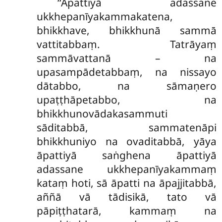
‘‘Āpattiyā adassane
ukkhepanīyakammakatena,
bhikkhave, bhikkhunā sammā
vattitabbaṃ. Tatrāyaṃ
sammāvattanā – na
upasampādetabbaṃ, na nissayo
dātabbo, na sāmaṇero
upaṭṭhāpetabbo, na
bhikkhunovādakasammuti
sāditabbā, sammatenāpi
bhikkhuniyo na ovaditabbā, yāya
āpattiyā saṅghena āpattiyā
adassane ukkhepanīyakammaṃ
kataṃ hoti, sā āpatti na āpajjitabbā,
aññā vā tādisikā, tato vā
pāpiṭṭhatarā, kammaṃ na