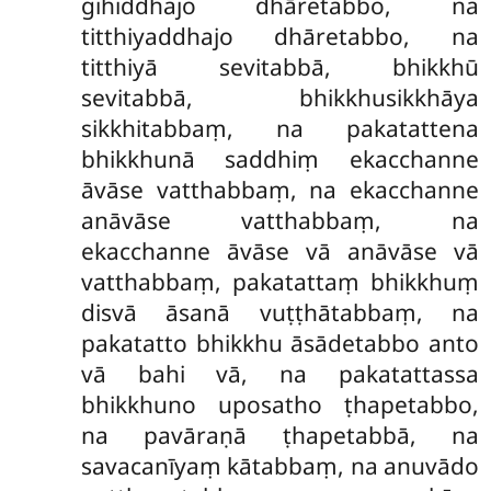
gihiddhajo dhāretabbo, na
titthiyaddhajo dhāretabbo, na
titthiyā sevitabbā, bhikkhū
sevitabbā, bhikkhusikkhāya
sikkhitabbaṃ, na pakatattena
bhikkhunā saddhiṃ ekacchanne
āvāse vatthabbaṃ, na ekacchanne
anāvāse vatthabbaṃ, na
ekacchanne āvāse vā anāvāse vā
vatthabbaṃ, pakatattaṃ bhikkhuṃ
disvā āsanā vuṭṭhātabbaṃ, na
pakatatto bhikkhu āsādetabbo anto
vā bahi vā, na pakatattassa
bhikkhuno uposatho ṭhapetabbo,
na pavāraṇā ṭhapetabbā, na
savacanīyaṃ kātabbaṃ, na anuvādo