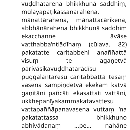
vuḍḍhatarena bhikkhunā saddhiṃ,
mūlāyapaṭikassanārahena,
mānattārahena, mānattacārikena,
abbhānārahena bhikkhunā saddhiṃ
ekacchanne āvāse
vatthabba’ntiādīnaṃ (cūḷava. 82)
pakatatte caritabbehi anaññattā
visuṃ te agaṇetvā
pārivāsikavuḍḍhatarādīsu
puggalantaresu caritabbattā tesaṃ
vasena sampiṇḍetvā ekekaṃ katvā
gaṇitāni pañcāti ekasattati vattāni,
ukkhepanīyakammakatavattesu
vattapaññāpanavasena vuttaṃ ‘na
pakatattassa bhikkhuno
abhivādanaṃ
…pe… nahāne