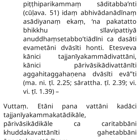
piṭṭhiparikammaṃ sāditabba’nti
(cūḷava. 51) idaṃ abhivādanādīnaṃ
asādiyanaṃ ekaṃ, ‘na pakatatto
bhikkhu sīlavipattiyā
anuddhaṃsetabbo’tiādīni ca dasāti
evametāni dvāsīti honti. Etesveva
kānici tajjanīyakammādivattāni,
kānici pārivāsikādivattānīti
aggahitaggahaṇena dvāsīti evā’’ti
(ma. ni. ṭī. 2.25; sārattha. ṭī. 2.39; vi.
vi. ṭī. 1.39) –
Vuttaṃ. Etāni pana vattāni kadāci
tajjanīyakammakatādikāle,
pārivāsikādikāle ca caritabbāni
khuddakavattānīti gahetabbāni