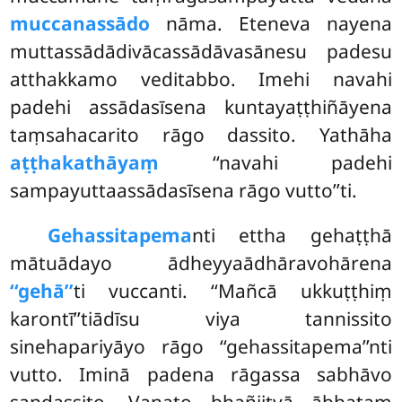
muccanassādo
nāma. Eteneva nayena
muttassādādivācassādāvasānesu padesu
atthakkamo veditabbo. Imehi navahi
padehi assādasīsena kuntayaṭṭhiñāyena
taṃsahacarito rāgo dassito. Yathāha
aṭṭhakathāyaṃ
‘‘navahi padehi
sampayuttaassādasīsena rāgo vutto’’ti.
Gehassitapema
nti ettha gehaṭṭhā
mātuādayo ādheyyaādhāravohārena
‘‘gehā’’
ti vuccanti. ‘‘Mañcā ukkuṭṭhiṃ
karontī’’tiādīsu viya tannissito
sinehapariyāyo rāgo ‘‘gehassitapema’’nti
vutto. Iminā padena rāgassa sabhāvo
sandassito. Vanato bhañjitvā ābhataṃ