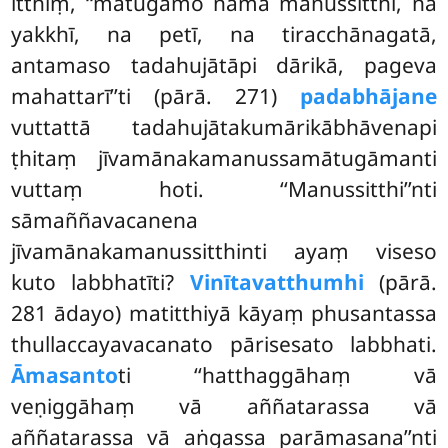
itthiṃ, ‘‘mātugāmo nāma manussitthī, na
yakkhī, na petī, na tiracchānagatā,
antamaso tadahujātāpi dārikā, pageva
mahattarī’’ti (pārā. 271)
padabhājane
vuttattā tadahujātakumārikābhāvenapi
ṭhitaṃ jīvamānakamanussamātugāmanti
vuttaṃ hoti. ‘‘Manussitthi’’nti
sāmaññavacanena
jīvamānakamanussitthinti ayaṃ viseso
kuto labbhatīti?
Vinītavatthumhi
(pārā.
281 ādayo) matitthiyā kāyaṃ phusantassa
thullaccayavacanato pārisesato labbhati.
Āmasanto
ti ‘‘hatthaggāhaṃ vā
veṇiggāhaṃ vā aññatarassa vā
aññatarassa vā aṅgassa parāmasana’’nti