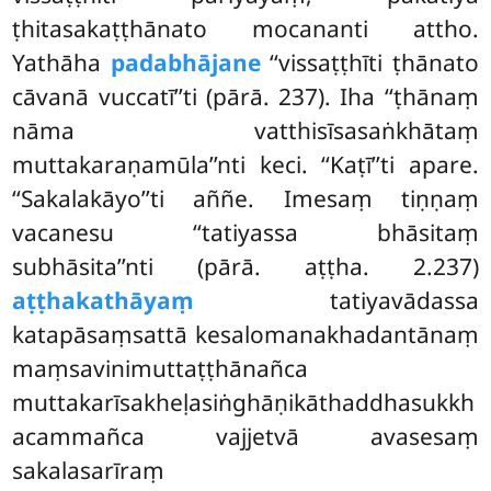
ṭhitasakaṭṭhānato mocananti attho.
Yathāha
padabhājane
‘‘vissaṭṭhīti ṭhānato
cāvanā vuccatī’’ti (pārā. 237). Iha ‘‘ṭhānaṃ
nāma vatthisīsasaṅkhātaṃ
muttakaraṇamūla’’nti keci. ‘‘Kaṭī’’ti apare.
‘‘Sakalakāyo’’ti aññe. Imesaṃ tiṇṇaṃ
vacanesu ‘‘tatiyassa bhāsitaṃ
subhāsita’’nti (pārā. aṭṭha. 2.237)
aṭṭhakathāyaṃ
tatiyavādassa
katapāsaṃsattā kesalomanakhadantānaṃ
maṃsavinimuttaṭṭhānañca
muttakarīsakheḷasiṅghāṇikāthaddhasukkh
acammañca vajjetvā avasesaṃ
sakalasarīraṃ