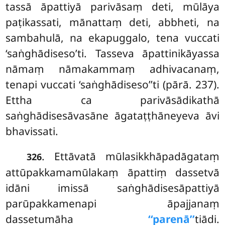
tassā āpattiyā parivāsaṃ deti, mūlāya
paṭikassati, mānattaṃ deti, abbheti, na
sambahulā, na ekapuggalo, tena vuccati
‘saṅghādiseso’ti. Tasseva āpattinikāyassa
nāmaṃ nāmakammaṃ adhivacanaṃ,
tenapi vuccati ‘saṅghādiseso’’ti (pārā. 237).
Ettha ca parivāsādikathā
saṅghādisesāvasāne āgataṭṭhāneyeva āvi
bhavissati.
. Ettāvatā mūlasikkhāpadāgataṃ
326
attūpakkamamūlakaṃ āpattiṃ dassetvā
idāni imissā saṅghādisesāpattiyā
parūpakkamenapi āpajjanaṃ
dassetumāha
‘‘parenā’’
tiādi.