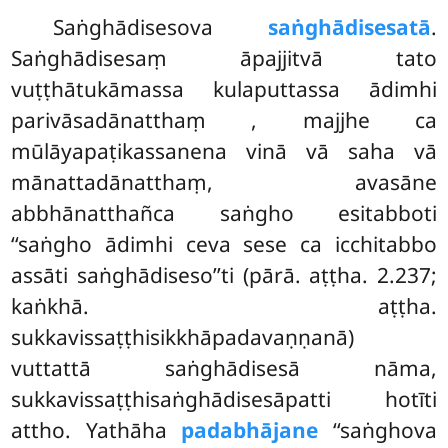
Saṅghādisesova
saṅghādisesatā
.
Saṅghādisesaṃ āpajjitvā tato
vuṭṭhātukāmassa kulaputtassa ādimhi
parivāsadānatthaṃ
, majjhe ca
mūlāyapaṭikassanena vinā vā saha vā
mānattadānatthaṃ, avasāne
abbhānatthañca saṅgho esitabboti
‘‘saṅgho ādimhi ceva sese ca icchitabbo
assāti saṅghādiseso’’ti (pārā. aṭṭha. 2.237;
kaṅkhā. aṭṭha.
sukkavissaṭṭhisikkhāpadavaṇṇanā)
vuttattā saṅghādisesā nāma,
sukkavissaṭṭhisaṅghādisesāpatti hotīti
attho. Yathāha
padabhājane
‘‘saṅghova