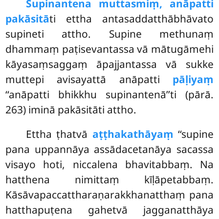
Supinantena muttasmiṃ, anāpatti
pakāsitā
ti ettha antasaddatthābhāvato
supineti attho. Supine methunaṃ
dhammaṃ paṭisevantassa vā mātugāmehi
kāyasaṃsaggaṃ āpajjantassa vā sukke
muttepi
avisayattā anāpatti
pāḷiyaṃ
‘‘anāpatti bhikkhu supinantenā’’ti (pārā.
263) iminā pakāsitāti attho.
Ettha ṭhatvā
aṭṭhakathāyaṃ
‘‘supine
pana uppannāya assādacetanāya sacassa
visayo hoti, niccalena bhavitabbaṃ. Na
hatthena nimittaṃ kīḷāpetabbaṃ.
Kāsāvapaccattharaṇarakkhanatthaṃ pana
hatthapuṭena gahetvā jagganatthāya