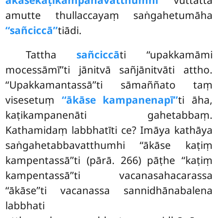
amutte thullaccayaṃ saṅgahetumāha
‘‘sañciccā’’
tiādi.
Tattha
sañciccā
ti ‘‘upakkamāmi
mocessāmī’’ti jānitvā sañjānitvāti attho.
‘‘Upakkamantassā’’ti sāmaññato taṃ
visesetuṃ
‘‘ākāse kampanenapī’’
ti āha,
kaṭikampanenāti gahetabbaṃ.
Kathamidaṃ labbhatīti ce? Imāya kathāya
saṅgahetabbavatthumhi ‘‘ākāse kaṭiṃ
kampentassā’’ti (pārā. 266) pāṭhe ‘‘kaṭiṃ
kampentassā’’ti vacanasahacarassa
‘‘ākāse’’ti vacanassa sannidhānabalena
labbhati