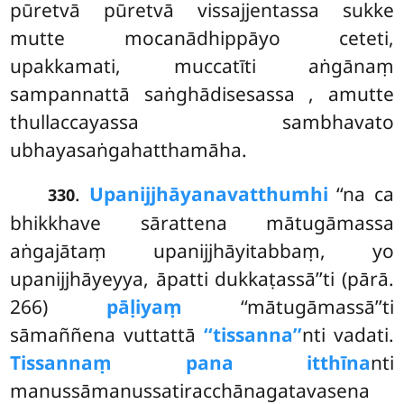
pūretvā pūretvā vissajjentassa sukke
mutte mocanādhippāyo ceteti,
upakkamati, muccatīti aṅgānaṃ
sampannattā saṅghādisesassa
, amutte
thullaccayassa sambhavato
ubhayasaṅgahatthamāha.
.
Upanijjhāyanavatthumhi
‘‘na ca
330
bhikkhave sārattena mātugāmassa
aṅgajātaṃ upanijjhāyitabbaṃ, yo
upanijjhāyeyya, āpatti dukkaṭassā’’ti (pārā.
266)
pāḷiyaṃ
‘‘mātugāmassā’’ti
sāmaññena vuttattā
‘‘tissanna’’
nti vadati.
Tissannaṃ pana itthīna
nti
manussāmanussatiracchānagatavasena