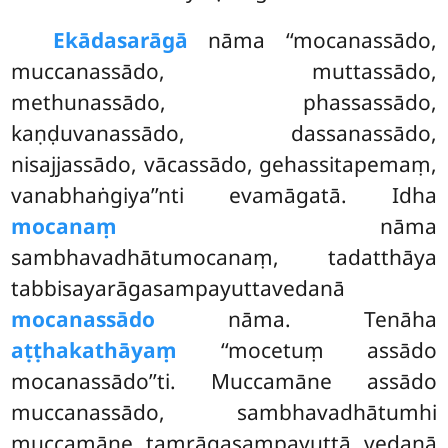
Ekādasa
rāgā
nāma ‘‘mocanassādo,
muccanassādo, muttassādo,
methunassādo, phassassādo,
kaṇḍuvanassādo, dassanassādo,
nisajjassādo, vācassādo, gehassitapemaṃ,
vanabhaṅgiya’’nti evamāgatā. Idha
mocanaṃ
nāma
sambhavadhātumocanaṃ, tadatthāya
tabbisayarāgasampayuttavedanā
mocanassādo
nāma. Tenāha
aṭṭhakathāyaṃ
‘‘mocetuṃ assādo
mocanassādo’’ti. Muccamāne assādo
muccanassādo, sambhavadhātumhi
muccamāne taṃrāgasampayuttā vedanā