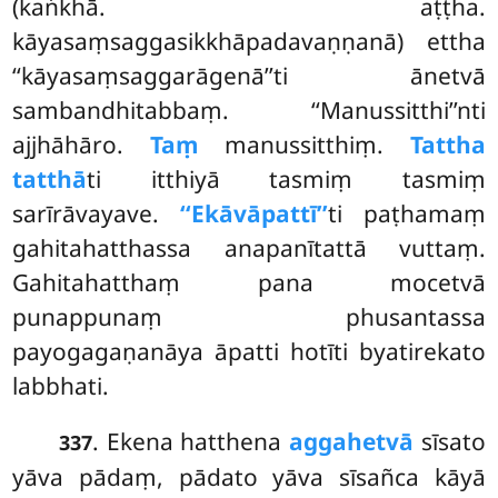
(kaṅkhā. aṭṭha.
kāyasaṃsaggasikkhāpadavaṇṇanā) ettha
‘‘kāyasaṃsaggarāgenā’’ti ānetvā
sambandhitabbaṃ. ‘‘Manussitthi’’nti
ajjhāhāro.
Taṃ
manussitthiṃ.
Tattha
tatthā
ti itthiyā tasmiṃ tasmiṃ
sarīrāvayave.
‘‘Ekāvāpattī’’
ti paṭhamaṃ
gahitahatthassa anapanītattā vuttaṃ.
Gahitahatthaṃ pana mocetvā
punappunaṃ phusantassa
payogagaṇanāya āpatti hotīti byatirekato
labbhati.
. Ekena hatthena
aggahetvā
sīsato
337
yāva pādaṃ, pādato yāva sīsañca kāyā