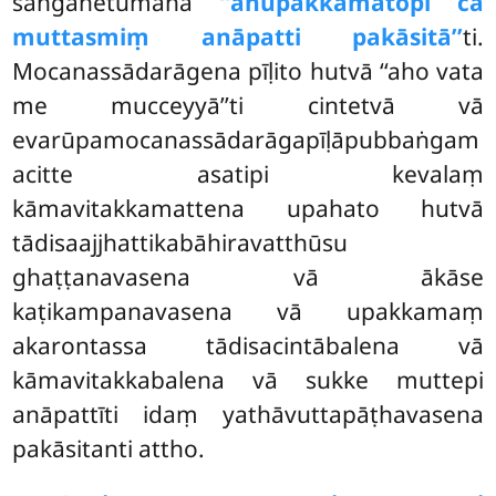
saṅgahetumāha
‘‘anupakkamatopi ca
muttasmiṃ anāpatti pakāsitā’’
ti.
Mocanassādarāgena pīḷito hutvā ‘‘aho vata
me mucceyyā’’ti cintetvā vā
evarūpamocanassādarāgapīḷāpubbaṅgam
acitte asatipi kevalaṃ
kāmavitakkamattena upahato hutvā
tādisaajjhattikabāhiravatthūsu
ghaṭṭanavasena vā ākāse
kaṭikampanavasena vā upakkamaṃ
akarontassa tādisacintābalena vā
kāmavitakkabalena vā sukke muttepi
anāpattīti idaṃ yathāvuttapāṭhavasena
pakāsitanti attho.