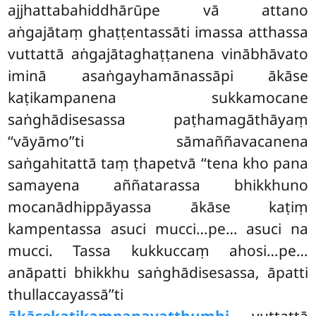
ajjhattabahiddhārūpe vā attano
aṅgajātaṃ ghaṭṭentassāti imassa atthassa
vuttattā
aṅgajātaghaṭṭanena vinābhāvato
iminā asaṅgayhamānassāpi ākāse
kaṭikampanena sukkamocane
saṅghādisesassa paṭhamagāthāyaṃ
‘‘vāyāmo’’ti sāmaññavacanena
saṅgahitattā taṃ ṭhapetvā ‘‘tena kho pana
samayena aññatarassa bhikkhuno
mocanādhippāyassa ākāse kaṭiṃ
kampentassa asuci mucci…pe… asuci na
mucci. Tassa kukkuccaṃ ahosi…pe…
anāpatti bhikkhu saṅghādisesassa, āpatti
thullaccayassā’’ti
ākāsekaṭikampanavatthumhi
vuttattā