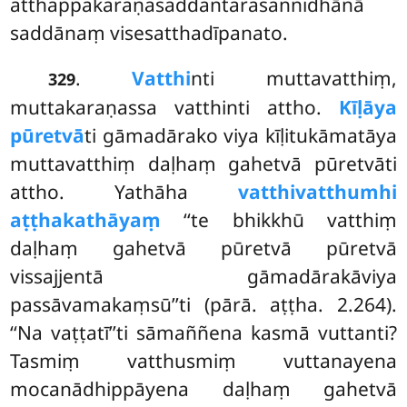
atthappakaraṇasaddantarasannidhānā
saddānaṃ visesatthadīpanato.
.
Vatthi
nti muttavatthiṃ,
329
muttakaraṇassa vatthinti attho.
Kīḷāya
pūretvā
ti gāmadārako viya kīḷitukāmatāya
muttavatthiṃ daḷhaṃ gahetvā pūretvāti
attho. Yathāha
vatthivatthumhi
aṭṭhakathāyaṃ
‘‘te bhikkhū vatthiṃ
daḷhaṃ gahetvā pūretvā pūretvā
vissajjentā gāmadārakāviya
passāvamakaṃsū’’ti (pārā. aṭṭha. 2.264).
‘‘Na vaṭṭatī’’ti sāmaññena kasmā vuttanti?
Tasmiṃ vatthusmiṃ vuttanayena
mocanādhippāyena daḷhaṃ gahetvā