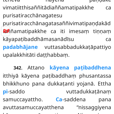
vimatiitthisaññitādiaññamatipakkhe ca
purisatiracchānagatesu
purisatiracchānagatasaññivimatipaṇḍakād
📜
iaññamatipakkhe ca iti imesaṃ tiṇṇaṃ
kāyapaṭibaddhāmasanādīsu ca
padabhājane
vuttasabbadukkaṭāpattiyo
upalakkhitāti daṭṭhabbaṃ.
. Attano
kāyena paṭibaddhena
342
itthiyā kāyena paṭibaddhaṃ phusantassa
bhikkhuno pana dukkaṭanti yojanā. Ettha
pi
-saddo vuttadukkaṭānaṃ
samuccayattho.
Ca
-saddena pana
avuttasamuccayatthena ‘‘nissaggiyena