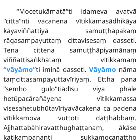
‘‘Mocetukāmatā’’ti
idameva avatvā
‘‘citta’’nti vacanena vītikkamasādhikāya
kāyaviññattiyā samuṭṭhāpakaṃ
rāgasampayuttaṃ cittavisesaṃ dasseti.
Tena cittena samuṭṭhāpiyamānaṃ
viññattisaṅkhātaṃ vītikkamaṃ
‘‘vāyāmo’’
ti iminā dasseti.
Vāyāmo
nāma
taṃcittasampayuttavīriyaṃ. Ettha pana
‘‘semho guḷo’’tiādīsu viya phale
hetūpacārañāyena vītikkamassa
visesahetubhūtavīriyavācakena ca padena
vītikkamova vuttoti daṭṭhabbaṃ.
Ajjhattabāhiravatthughaṭṭanaṃ, ākāse
kaṭikampananti sukkamocanattho