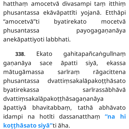
hatthaṃ amocetvā divasampi taṃ itthiṃ
phusantassa ekāvāpattīti yojanā. Etthāpi
‘‘amocetvā’’ti
byatirekato mocetvā
phusantassa payogagaṇanāya
anekāpattiyoti labbhati.
. Ekato gahitapañcaṅgulīnaṃ
338
gaṇanāya sace āpatti siyā, ekassa
mātugāmassa sarīraṃ rāgacittena
phusantassa dvattiṃsakalāpakoṭṭhāsato
byatirekassa sarīrassābhāvā
dvattiṃsakalāpakoṭṭhāsagaṇanāya
āpattiyā bhavitabbaṃ, tathā abhāvato
idampi na hotīti dassanatthaṃ
‘‘na hi
koṭṭhāsato siyā’’
ti āha.