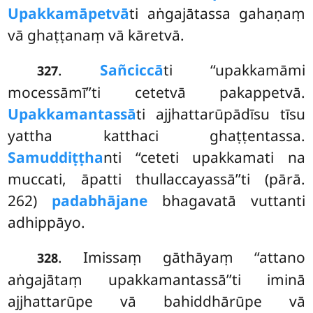
Upakkamāpetvā
ti aṅgajātassa gahaṇaṃ
vā ghaṭṭanaṃ vā kāretvā.
.
Sañciccā
ti ‘‘upakkamāmi
327
mocessāmī’’ti cetetvā pakappetvā.
Upakkamantassā
ti ajjhattarūpādīsu tīsu
yattha katthaci ghaṭṭentassa.
Samuddiṭṭha
nti ‘‘ceteti upakkamati na
muccati, āpatti thullaccayassā’’ti (pārā.
262)
padabhājane
bhagavatā vuttanti
adhippāyo.
. Imissaṃ
gāthāyaṃ ‘‘attano
328
aṅgajātaṃ upakkamantassā’’ti iminā
ajjhattarūpe vā bahiddhārūpe vā