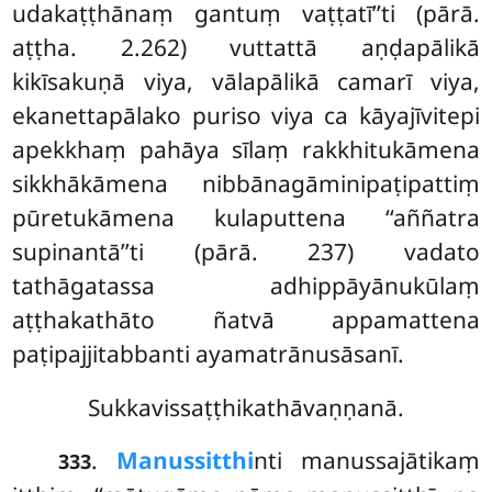
udakaṭṭhānaṃ gantuṃ vaṭṭatī’’ti (pārā.
aṭṭha. 2.262) vuttattā aṇḍapālikā
kikīsakuṇā viya, vālapālikā camarī viya,
ekanettapālako puriso viya ca kāyajīvitepi
apekkhaṃ pahāya sīlaṃ
rakkhitukāmena
sikkhākāmena nibbānagāminipaṭipattiṃ
pūretukāmena kulaputtena ‘‘aññatra
supinantā’’ti (pārā. 237) vadato
tathāgatassa adhippāyānukūlaṃ
aṭṭhakathāto ñatvā appamattena
paṭipajjitabbanti ayamatrānusāsanī.
Sukkavissaṭṭhikathāvaṇṇanā.
.
Manussitthi
nti manussajātikaṃ
333