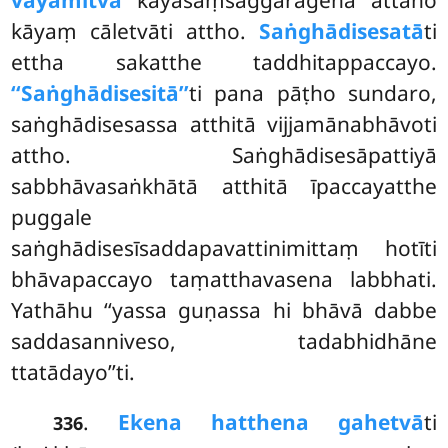
vāyamitvā
kāyasaṃsaggarāgena attano
kāyaṃ cāletvāti attho.
Saṅghādisesatā
ti
ettha sakatthe taddhitappaccayo.
‘‘Saṅghādisesitā’’
ti pana pāṭho sundaro,
saṅghādisesassa atthitā vijjamānabhāvoti
attho. Saṅghādisesāpattiyā
sabbhāvasaṅkhātā atthitā īpaccayatthe
puggale
saṅghādisesīsaddapavattinimittaṃ hotīti
bhāvapaccayo taṃatthavasena labbhati.
Yathāhu ‘‘yassa guṇassa hi bhāvā dabbe
saddasanniveso, tadabhidhāne
ttatādayo’’ti.
.
Ekena hatthena gahetvā
ti
336