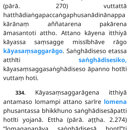
(pārā. 270) vuttattā
hatthādiaṅgapaccaṅgaphusanādinānappa
kārānaṃ aññatarena pakārena
āmasantoti attho. Attano kāyena itthiyā
kāyassa saṃsagge missībhāve rāgo
kāyasaṃsaggarāgo
. Saṅghādiseso etassa
atthīti
saṅghādisesiko,
kāyasaṃsaggasaṅghādiseso āpanno hotīti
vuttaṃ hoti.
. Kāyasaṃsaggarāgena itthiyā
334
antamaso lomampi attano sarīre
lomena
phusantassa bhikkhuno saṅghādisesāpatti
hotīti yojanā. Ettha (pārā. aṭṭha. 2.274)
‘‘lomagaṇanāya saṅghādisesā hontī’’ti