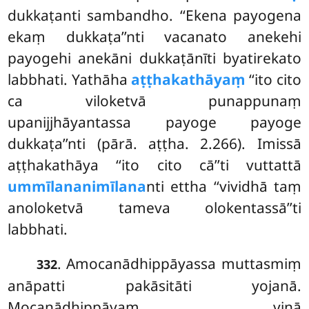
dukkaṭanti sambandho. ‘‘Ekena payogena
ekaṃ dukkaṭa’’nti vacanato anekehi
payogehi anekāni dukkaṭānīti byatirekato
labbhati. Yathāha
aṭṭhakathāyaṃ
‘‘ito cito
ca viloketvā punappunaṃ
upanijjhāyantassa payoge payoge
dukkaṭa’’nti (pārā. aṭṭha. 2.266). Imissā
aṭṭhakathāya ‘‘ito cito cā’’ti vuttattā
ummīlananimīlana
nti ettha ‘‘vividhā taṃ
anoloketvā tameva olokentassā’’ti
labbhati.
. Amocanādhippāyassa muttasmiṃ
332
anāpatti pakāsitāti yojanā.
Mocanādhippāyaṃ vinā