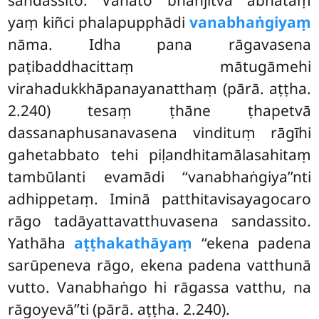
yaṃ kiñci phalapupphādi
vanabhaṅgiyaṃ
nāma. Idha pana rāgavasena
paṭibaddhacittaṃ mātugāmehi
virahadukkhāpanayanatthaṃ (pārā. aṭṭha.
2.240) tesaṃ ṭhāne ṭhapetvā
dassanaphusanavasena vindituṃ rāgīhi
gahetabbato tehi piḷandhitamālasahitaṃ
tambūlanti evamādi ‘‘vanabhaṅgiya’’nti
adhippetaṃ. Iminā patthitavisayagocaro
rāgo tadāyattavatthuvasena sandassito.
Yathāha
aṭṭhakathāyaṃ
‘‘ekena padena
sarūpeneva rāgo, ekena
padena vatthunā
vutto. Vanabhaṅgo hi rāgassa vatthu, na
rāgoyevā’’ti (pārā. aṭṭha. 2.240).