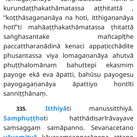
kurundaṭṭhakathāmatassa aṭṭhitattā
,
‘‘koṭṭhāsagaṇanāya na hoti, itthigaṇanāya
hotī’’ti mahāaṭṭhakathāmatassa ṭhitattā
saṅghasantake mañcapīṭhe
paccattharaṇādinā kenaci
appaṭicchādite
phusantassa viya lomagaṇanāya ahutvā
phuṭṭhalomānaṃ bahuttepi ekasmiṃ
payoge ekā eva āpatti, bahūsu payogesu
payogagaṇanāya āpattiyo hontīti
sanniṭṭhānaṃ.
.
Itthiyā
ti manussitthiyā.
335
Samphuṭṭho
ti hatthādisarīrāvayave
saṃsaggaṃ samāpanno. Sevanacetano