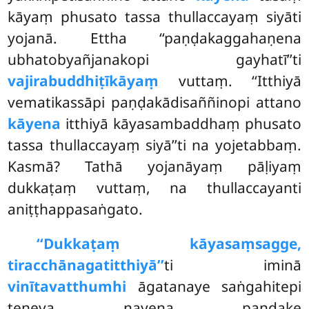
kāyaṃ phusato tassa thullaccayaṃ siyāti
yojanā. Ettha ‘‘paṇḍakaggahaṇena
ubhatobyañjanakopi gayhatī’’ti
vajirabuddhiṭīkāyaṃ
vuttaṃ. ‘‘Itthiyā
vematikassāpi paṇḍakādisaññinopi attano
kāyena
itthiyā kāyasambaddhaṃ phusato
tassa thullaccayaṃ siyā’’ti na yojetabbaṃ.
Kasmā? Tathā yojanāyaṃ pāḷiyaṃ
dukkaṭaṃ vuttaṃ, na thullaccayanti
aniṭṭhappasaṅgato.
‘‘Dukkaṭaṃ kāyasaṃsagge,
tiracchānagatitthiyā’’
ti iminā
vinītavatthumhi
āgatanaye saṅgahitepi
teneva nayena paṇḍake