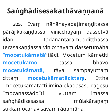
Saṅghādisesakathāvaṇṇanā
. Evaṃ
nānānayapaṭimaṇḍitassa
325
pārājikakaṇḍassa vinicchayaṃ dassetvā
idāni tadanantaramuddiṭṭhassa
terasakaṇḍassa vinicchayaṃ dassetumāha
‘‘mocetukāmatā’’
tiādi. Mocetuṃ kāmetīti
mocetukāmo,
tassa bhāvo
mocetukāmatā,
tāya sampayuttaṃ
cittaṃ
mocetukāmatācittaṃ
. Ettha
‘‘mocetukāmatā’’ti iminā ekādasasu rāgesu
‘‘mocanassādo’’ti vuttaṃ imassa
saṅghādisesassa mūlakāraṇaṃ
sukkamocanavisayaṃ rāgamāha.