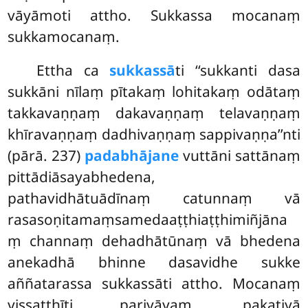
vāyāmoti attho. Sukkassa mocanaṃ
sukkamocanaṃ.
Ettha ca
sukkassā
ti ‘‘sukkanti dasa
sukkāni nīlaṃ pītakaṃ lohitakaṃ odātaṃ
takkavaṇṇaṃ dakavaṇṇaṃ telavaṇṇaṃ
khīravaṇṇaṃ dadhivaṇṇaṃ sappivaṇṇa’’nti
(pārā. 237)
padabhājane
vuttāni sattānaṃ
pittādiāsayabhedena,
pathavidhātuādīnaṃ catunnaṃ vā
rasasoṇitamaṃsamedaaṭṭhiaṭṭhimiñjāna
ṃ channaṃ dehadhātūnaṃ vā bhedena
anekadhā bhinne dasavidhe sukke
aññatarassa sukkassāti attho. Mocanaṃ
vissaṭṭhīti pariyāyaṃ, pakatiyā