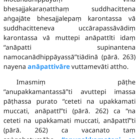
bhesajjakaraṇatthaṃ suddhacittena
aṅgajāte bhesajjalepaṃ karontassa vā
suddhacitteneva uccārapassāvādiṃ
karontassa vā muttepi anāpattīti
idaṃ
‘‘anāpatti supinantena
namocanādhippāyassā’’tiādinā (pārā. 263)
nayena
anāpattivāre
vuttamevāti attho.
Imasmiṃ pāṭhe
‘‘anupakkamantassā’’ti avuttepi imassa
pāṭhassa purato ‘‘ceteti na upakkamati
muccati, anāpattī’’ti (pārā. 262) ca ‘‘na
ceteti na upakkamati muccati, anāpattī’’ti
(pārā. 262) ca vacanato taṃ