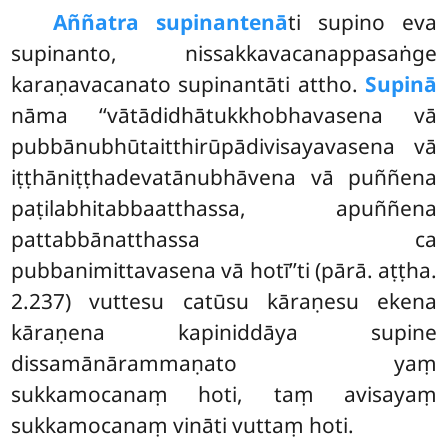
Aññatra supinantenā
ti supino eva
supinanto, nissakkavacanappasaṅge
karaṇavacanato supinantāti attho.
Supinā
nāma ‘‘vātādidhātukkhobhavasena vā
pubbānubhūtaitthirūpādivisayavasena vā
iṭṭhāniṭṭhadevatānubhāvena vā puññena
paṭilabhitabbaatthassa, apuññena
pattabbānatthassa ca
pubbanimittavasena vā hotī’’ti (pārā. aṭṭha.
2.237) vuttesu catūsu kāraṇesu ekena
kāraṇena kapiniddāya supine
dissamānārammaṇato yaṃ
sukkamocanaṃ hoti, taṃ avisayaṃ
sukkamocanaṃ vināti vuttaṃ hoti.