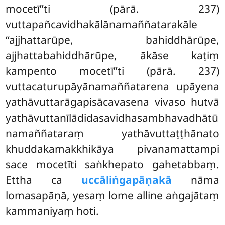
mocetī’’ti (pārā. 237)
vuttapañcavidhakālānamaññatarakāle
‘‘ajjhattarūpe, bahiddhārūpe,
ajjhattabahiddhārūpe, ākāse kaṭiṃ
kampento mocetī’’ti (pārā. 237)
vuttacaturupāyānamaññatarena upāyena
yathāvuttarāgapisācavasena vivaso hutvā
yathāvuttanīlādidasavidhasambhavadhātū
namaññataraṃ yathāvuttaṭṭhānato
khuddakamakkhikāya pivanamattampi
sace mocetīti saṅkhepato
gahetabbaṃ.
Ettha ca
uccāliṅgapāṇakā
nāma
lomasapāṇā, yesaṃ lome alline aṅgajātaṃ
kammaniyaṃ hoti.