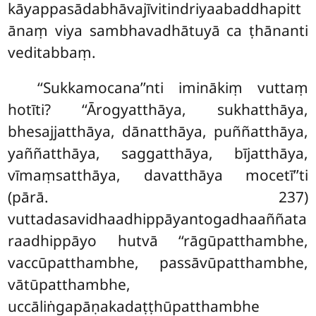
kāyappasādabhāvajīvitindriyaabaddhapitt
ānaṃ
viya sambhavadhātuyā ca ṭhānanti
veditabbaṃ.
‘‘Sukkamocana’’nti iminākiṃ vuttaṃ
hotīti? ‘‘Ārogyatthāya, sukhatthāya,
bhesajjatthāya, dānatthāya, puññatthāya,
yaññatthāya, saggatthāya, bījatthāya,
vīmaṃsatthāya, davatthāya mocetī’’ti
(pārā. 237)
vuttadasavidhaadhippāyantogadhaaññata
raadhippāyo hutvā ‘‘rāgūpatthambhe,
vaccūpatthambhe, passāvūpatthambhe,
vātūpatthambhe,
uccāliṅgapāṇakadaṭṭhūpatthambhe