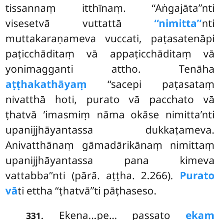
tissannaṃ itthīnaṃ. ‘‘Aṅgajāta’’nti
visesetvā vuttattā
‘‘nimitta’’
nti
muttakaraṇameva vuccati, paṭasatenāpi
paṭicchāditaṃ vā appaṭicchāditaṃ vā
yonimagganti attho. Tenāha
aṭṭhakathāyaṃ
‘‘sacepi paṭasataṃ
nivatthā hoti, purato vā pacchato vā
ṭhatvā ‘imasmiṃ nāma okāse nimitta’nti
upanijjhāyantassa dukkaṭameva.
Anivatthānaṃ gāmadārikānaṃ nimittaṃ
upanijjhāyantassa pana kimeva
vattabba’’nti (pārā. aṭṭha. 2.266).
Purato
vā
ti ettha ‘‘ṭhatvā’’ti pāṭhaseso.
. Ekena…pe… passato
ekaṃ
331