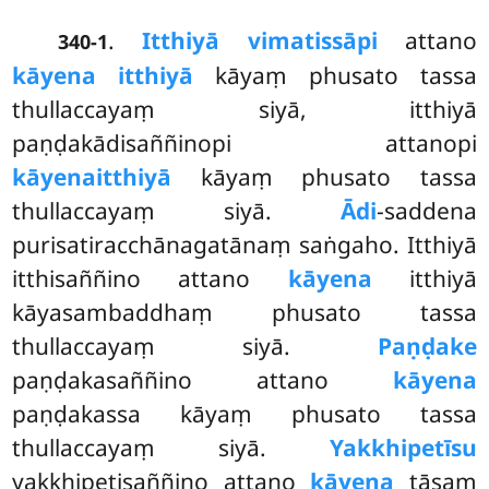
.
Itthiyā vimatissāpi
attano
340-1
kāyena itthiyā
kāyaṃ phusato tassa
thullaccayaṃ siyā, itthiyā
paṇḍakādisaññinopi attanopi
kāyena
itthiyā
kāyaṃ phusato tassa
thullaccayaṃ siyā.
Ādi
-saddena
purisatiracchānagatānaṃ saṅgaho. Itthiyā
itthisaññino attano
kāyena
itthiyā
kāyasambaddhaṃ phusato tassa
thullaccayaṃ siyā.
Paṇḍake
paṇḍakasaññino attano
kāyena
paṇḍakassa kāyaṃ phusato tassa
thullaccayaṃ siyā.
Yakkhipetīsu
yakkhipetisaññino attano
kāyena
tāsaṃ