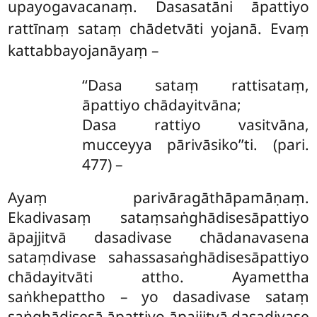
upayogavacanaṃ. Dasasatāni āpattiyo
rattīnaṃ sataṃ chādetvāti yojanā. Evaṃ
kattabbayojanāyaṃ –
‘‘Dasa sataṃ rattisataṃ,
āpattiyo chādayitvāna;
Dasa rattiyo vasitvāna,
mucceyya pārivāsiko’’ti. (pari.
477) –
Ayaṃ parivāragāthāpamāṇaṃ.
Ekadivasaṃ sataṃsaṅghādisesāpattiyo
āpajjitvā dasadivase chādanavasena
sataṃdivase sahassasaṅghādisesāpattiyo
chādayitvāti attho. Ayamettha
saṅkhepattho – yo
dasadivase sataṃ
saṅghādisesā āpattiyo āpajjitvā dasadivase