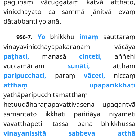
paguṇaṃ vācuggataṃ katvā atthato,
vinicchayato ca sammā jānitvā evaṃ
dātabbanti yojanā.
.
Yo
bhikkhu
imaṃ
sauttaraṃ
956-7
vinayavinicchayapakaraṇaṃ vācāya
paṭhati,
manasā
cinteti,
aññehi
vuccamānaṃ
suṇāti,
atthaṃ
paripucchati,
paraṃ
vāceti,
niccaṃ
atthaṃ upaparikkhati
yathāparipucchitamatthaṃ
hetuudāharaṇapavattivasena upagantvā
samantato
ikkhati paññāya niyameti
vavatthapeti, tassa pana bhikkhussa
vinayanissitā sabbeva atthā