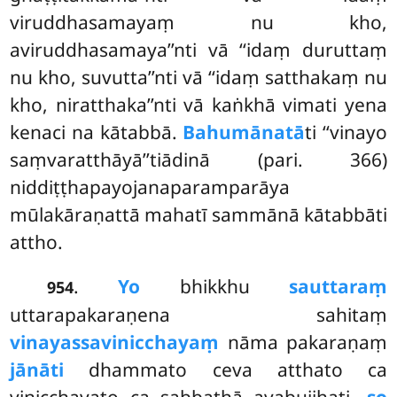
viruddhasamayaṃ nu kho,
aviruddhasamaya’’nti vā ‘‘idaṃ duruttaṃ
nu kho, suvutta’’nti vā ‘‘idaṃ satthakaṃ nu
kho, niratthaka’’nti vā kaṅkhā vimati yena
kenaci na kātabbā.
Bahumānatā
ti ‘‘vinayo
saṃvaratthāyā’’tiādinā (pari. 366)
niddiṭṭhapayojanaparamparāya
mūlakāraṇattā mahatī sammānā kātabbāti
attho.
.
Yo
bhikkhu
sauttaraṃ
954
uttarapakaraṇena sahitaṃ
vinayassavinicchayaṃ
nāma pakaraṇaṃ
jānāti
dhammato ceva atthato ca