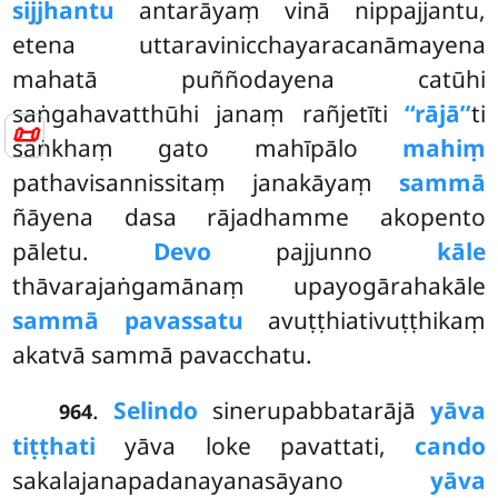
sijjhantu
antarāyaṃ vinā nippajjantu,
etena uttaravinicchayaracanāmayena
mahatā puññodayena catūhi
saṅgahavatthūhi janaṃ rañjetīti
‘‘rājā’’
ti
📜
saṅkhaṃ gato mahīpālo
mahiṃ
pathavisannissitaṃ janakāyaṃ
sammā
ñāyena dasa rājadhamme akopento
pāletu.
Devo
pajjunno
kāle
thāvarajaṅgamānaṃ upayogārahakāle
sammā pavassatu
avuṭṭhiativuṭṭhikaṃ
akatvā sammā pavacchatu.
.
Selindo
sinerupabbatarājā
yāva
964
tiṭṭhati
yāva loke pavattati,
cando
sakalajanapadanayanasāyano
yāva