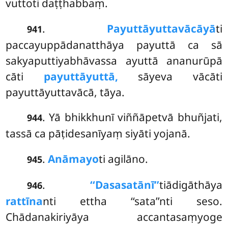
vuttoti daṭṭhabbaṃ.
.
Payuttāyuttavācāyā
ti
941
paccayuppādanatthāya payuttā ca sā
sakyaputtiyabhāvassa ayuttā ananurūpā
cāti
payuttāyuttā,
sāyeva vācāti
payuttāyuttavācā, tāya.
. Yā bhikkhunī viññāpetvā bhuñjati,
944
tassā ca pāṭidesanīyaṃ siyāti yojanā.
.
Anāmayo
ti agilāno.
945
.
‘‘Dasasatānī’’
tiādigāthāya
946
rattīna
nti ettha ‘‘sata’’nti seso.
Chādanakiriyāya accantasaṃyoge