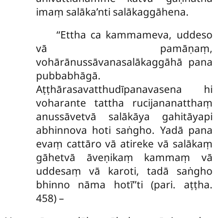
imaṃ salāka’nti salākaggāhena.
‘‘Ettha ca kammameva, uddeso
vā pamāṇaṃ,
vohārānussāvanasalākaggāhā pana
pubbabhāgā.
Aṭṭhārasavatthudīpanavasena hi
voharante tattha rucijananatthaṃ
anussāvetvā salākāya gahitāyapi
abhinnova hoti saṅgho. Yadā pana
evaṃ cattāro vā atireke vā
salākaṃ
gāhetvā āveṇikaṃ kammaṃ vā
uddesaṃ vā karoti, tadā saṅgho
bhinno nāma hotī’’ti (pari. aṭṭha.
458) –