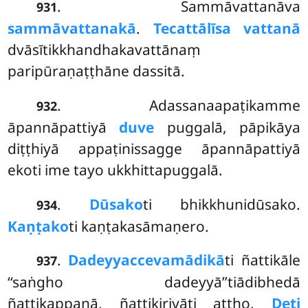
. Sammāvattanāva
931
sammāvattanakā
.
Tecattālīsa vattanā
dvāsītikkhandhakavattānaṃ
paripūraṇaṭṭhāne dassitā.
. Adassanaapaṭikamme
932
āpannāpattiyā
duve
puggalā, pāpikāya
diṭṭhiyā appaṭinissagge āpannāpattiyā
ekoti ime tayo ukkhittapuggalā.
.
Dūsako
ti
bhikkhunidūsako.
934
Kaṇṭako
ti kaṇṭakasāmaṇero.
.
Dadeyyaccevamādikā
ti
ñattikāle
937
‘‘saṅgho dadeyyā’’tiādibhedā
ñattikappanā, ñattikiriyāti attho.
Deti