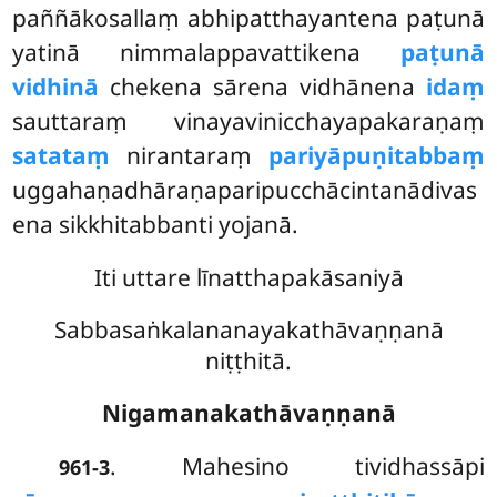
paññākosallaṃ abhipatthayantena paṭunā
yatinā nimmalappavattikena
paṭunā
vidhinā
chekena sārena vidhānena
idaṃ
sauttaraṃ vinayavinicchayapakaraṇaṃ
satataṃ
nirantaraṃ
pariyāpuṇitabbaṃ
uggahaṇadhāraṇaparipucchācintanādivas
ena sikkhitabbanti yojanā.
Iti uttare līnatthapakāsaniyā
Sabbasaṅkalananayakathāvaṇṇanā
niṭṭhitā.
Nigamanakathāvaṇṇanā
. Mahesino
tividhassāpi
961-3