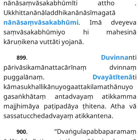
nānāsaṃvāsakabhūmīti attho
.
Ukkhittanānāladdhikanānāsīmagatā
nānāsaṃvāsakabhūmi
. Imā dveyeva
saṃvāsakabhūmiyo hi mahesinā
kāruṇikena vuttāti yojanā.
.
Duvinna
nti
899
pārivāsikamānattacārīnaṃ dvinnaṃ
puggalānaṃ.
Dvayātītenā
ti
kāmasukhallikānuyogaattakilamathānuyo
gasaṅkhātaṃ antadvayaṃ atikkamma
majjhimāya paṭipadāya ṭhitena. Atha vā
sassatucchedadvayaṃ atikkantena.
. ‘‘Dvaṅgulapabbaparamaṃ
900