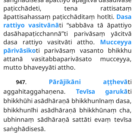
paṭicchādeti, tena rattisataṃ
āpattisahassaṃ paṭicchāditaṃ hotīti.
Dasa
rattiyo vasitvānā
ti ‘‘sabbāva tā āpattiyo
dasāhapaṭicchannā’’ti parivāsaṃ yācitvā
dasa rattiyo vasitvāti attho.
Mucceyya
pārivāsiko
ti parivāsaṃ vasanto bhikkhu
attanā vasitabbaparivāsato mucceyya,
mutto bhaveyyāti attho.
.
Pārājikāni aṭṭhevā
ti
947
aggahitaggahaṇena.
Tevīsa garukā
ti
bhikkhūhi asādhāraṇā bhikkhunīnaṃ dasa,
bhikkhunīhi
asādhāraṇā bhikkhūnaṃ cha,
ubhinnaṃ sādhāraṇā sattāti evaṃ tevīsa
saṅghādisesā.