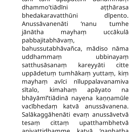
dhammo’tiādīni aṭṭhārasa
bhedakaravatthūni dīpento.
Anussāvanenāti ‘nanu tumhe
jānātha mayhaṃ uccākulā
pabbajitabhāvaṃ,
bahussutabhāvañca, mādiso
nāma
uddhammaṃ ubbinayaṃ
satthusāsanaṃ kareyyāti citte
uppādetuṃ tumhākaṃ yuttaṃ, kiṃ
mayhaṃ avīci nīluppalavanamiva
sītalo, kimahaṃ apāyato na
bhāyāmī’tiādinā nayena kaṇṇamūle
vacībhedaṃ katvā anussāvanena.
Salākaggāhenāti evaṃ anussāvetvā
tesaṃ cittaṃ upatthambhetvā
anivattidhamme katvā ‘gaṇhatha