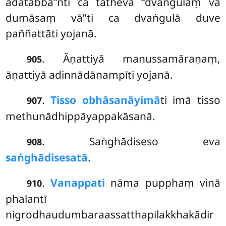
ādātabba’’nti ca tatheva ‘‘dvaṅgulaṃ vā
dumāsaṃ vā’’ti ca dvaṅgulā duve
paññattāti yojanā.
. Āṇattiyā manussamāraṇaṃ,
905
āṇattiyā adinnādānampīti yojanā.
.
Tisso obhāsanāyimā
ti imā tisso
907
methunādhippāyappakāsanā.
. Saṅghādiseso eva
908
saṅghādisesatā
.
.
Vanappati
nāma pupphaṃ vinā
910
phalantī
nigrodhaudumbaraassatthapilakkhakādir