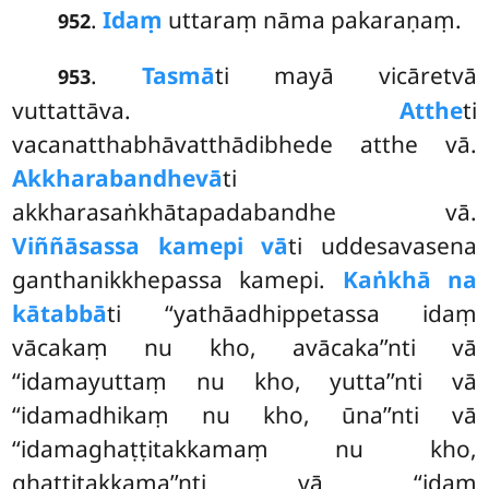
.
Idaṃ
uttaraṃ nāma pakaraṇaṃ.
952
.
Tasmā
ti mayā vicāretvā
953
vuttattāva.
Atthe
ti
vacanatthabhāvatthādibhede atthe vā.
Akkharabandhe
vā
ti
akkharasaṅkhātapadabandhe vā.
Viññāsassa kamepi vā
ti uddesavasena
ganthanikkhepassa kamepi.
Kaṅkhā na
kātabbā
ti ‘‘yathāadhippetassa
idaṃ
vācakaṃ nu kho, avācaka’’nti vā
‘‘idamayuttaṃ nu kho, yutta’’nti vā
‘‘idamadhikaṃ nu kho, ūna’’nti vā
‘‘idamaghaṭṭitakkamaṃ nu kho,
ghaṭṭitakkama’’nti vā ‘‘idaṃ