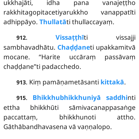
ukkhajāti, idha pana vanajeṭṭho
rakkhitagopitacetiyarukkho vanappatīti
adhippāyo.
Thullatā
ti thullaccayaṃ.
.
Vissaṭṭhī
ti vissajji
912
sambhavadhātu.
Chaḍḍane
ti upakkamitvā
mocane. ‘‘Harite uccāraṃ passāvaṃ
chaḍḍane’’ti padacchedo.
. Kiṃ pamāṇametāsanti
kittakā
.
913
.
Bhikkhu
bhikkhuniyā saddhi
nti
915
ettha bhikkhūti sāmivacanappasaṅge
paccattaṃ, bhikkhunoti attho.
Gāthābandhavasena vā vaṇṇalopo.