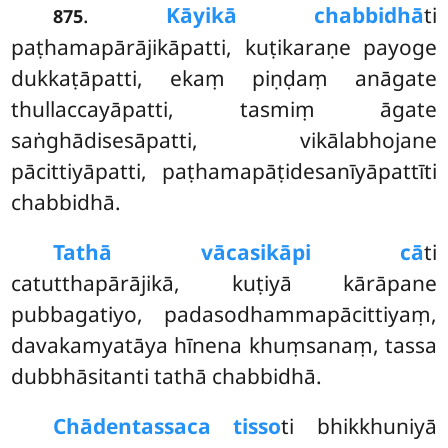
.
Kāyikā chabbidhā
ti
875
paṭhamapārājikāpatti, kuṭikaraṇe payoge
dukkaṭāpatti, ekaṃ piṇḍaṃ anāgate
thullaccayāpatti, tasmiṃ āgate
saṅghādisesāpatti, vikālabhojane
pācittiyāpatti, paṭhamapāṭidesanīyāpattīti
chabbidhā.
Tathā vācasikāpi cā
ti
catutthapārājikā, kuṭiyā kārāpane
pubbagatiyo, padasodhammapācittiyaṃ,
davakamyatāya hīnena khuṃsanaṃ, tassa
dubbhāsitanti tathā chabbidhā.
Chādentassa
ca tisso
ti bhikkhuniyā