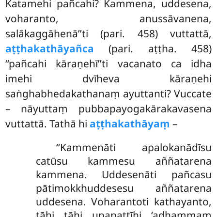
Katamehi pañcahi? Kammena, uddesena,
voharanto, anussāvanena,
salākaggāhenā’’ti (pari. 458) vuttattā,
aṭṭhakathāyañca
(pari. aṭṭha. 458)
‘‘pañcahi kāraṇehī’’ti vacanato ca idha
imehi dvīheva kāraṇehi
saṅghabhedakathanaṃ ayuttanti? Vuccate
– nāyuttaṃ pubbapayogakārakavasena
vuttattā. Tathā hi
aṭṭhakathāyaṃ
–
‘‘Kammenāti apalokanādīsu
catūsu kammesu aññatarena
kammena. Uddesenāti pañcasu
pātimokkhuddesesu aññatarena
uddesena. Voharantoti kathayanto,
tāhi tāhi upapattīhi ‘adhammaṃ