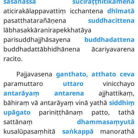
sāsanassa suciraṭṭhitikāmena
aticirakālappavattiṃ icchantena
dhīmatā
pasatthatarañāṇena
suddhacittena
lābhasakkāranirapekkhatāya
parisuddhajjhāsayena
buddhadattena
buddhadattābhidhānena ācariyavarena
racito.
Pajjavasena
ganthato, atthato ceva
paramuttaro
uttaro
vinicchayo
antarāyaṃ antarena
ajjhattikaṃ,
bāhiraṃ vā
antarāyaṃ vinā yathā
siddhiṃ
upāgato
pariniṭṭhānaṃ patto, tathā
sattānaṃ
dhammasaṃyutā
kusalūpasaṃhitā
saṅkappā
manorathā