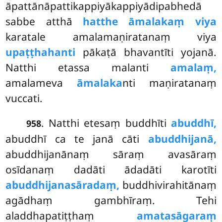
āpattānāpattikappiyākappiyādipabhedā
sabbe atthā
hatthe āmalakaṃ viya
karatale amalamaṇiratanaṃ viya
upaṭṭhahanti
pākaṭā bhavantīti yojanā.
Natthi etassa malanti
amalaṃ,
amalameva
āmalaka
nti maṇiratanaṃ
vuccati.
. Natthi etesaṃ buddhīti
abuddhī,
958
abuddhī ca te janā cāti
abuddhijanā,
abuddhijanānaṃ
sāraṃ avasāraṃ
osīdanaṃ dadāti ādadāti karotīti
abuddhijanasāradaṃ,
buddhivirahitānaṃ
agādhaṃ gambhīraṃ. Tehi
aladdhapatiṭṭhaṃ
amatasāgaraṃ