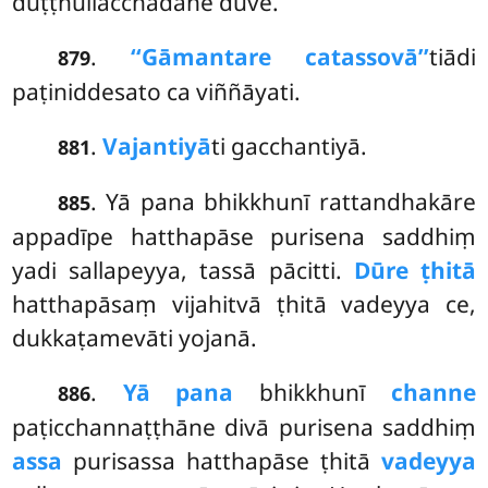
duṭṭhullacchādane duve.
.
‘‘Gāmantare catassovā’’
tiādi
879
paṭiniddesato ca viññāyati.
.
Vajantiyā
ti gacchantiyā.
881
. Yā pana bhikkhunī rattandhakāre
885
appadīpe hatthapāse purisena saddhiṃ
yadi sallapeyya, tassā pācitti.
Dūre ṭhitā
hatthapāsaṃ vijahitvā ṭhitā vadeyya ce,
dukkaṭamevāti yojanā.
.
Yā pana
bhikkhunī
channe
886
paṭicchannaṭṭhāne divā purisena saddhiṃ
assa
purisassa hatthapāse ṭhitā
vadeyya