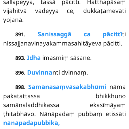
sallapeyya, tassā pācitti. Hatthapāsaṃ
vijahitvā vadeyya ce, dukkaṭamevāti
yojanā.
.
Sanissaggā ca pācittī
ti
891
nissajjanavinayakammasahitāyeva pācitti.
.
Idha
imasmiṃ sāsane.
893
.
Duvinna
nti dvinnaṃ.
896
.
Samānasaṃvāsakabhūmi
nāma
898
pakatattassa bhikkhuno
samānaladdhikassa ekasīmāyaṃ
ṭhitabhāvo. Nānāpadaṃ pubbaṃ etissāti
nānāpadapubbikā,