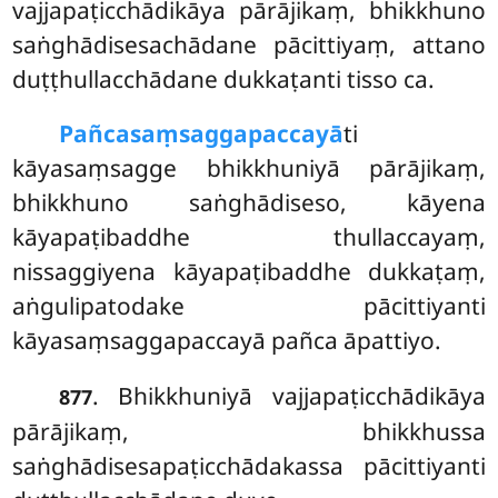
vajjapaṭicchādikāya pārājikaṃ, bhikkhuno
saṅghādisesachādane pācittiyaṃ, attano
duṭṭhullacchādane dukkaṭanti tisso ca.
Pañca
saṃsaggapaccayā
ti
kāyasaṃsagge bhikkhuniyā pārājikaṃ,
bhikkhuno saṅghādiseso, kāyena
kāyapaṭibaddhe thullaccayaṃ,
nissaggiyena kāyapaṭibaddhe dukkaṭaṃ,
aṅgulipatodake pācittiyanti
kāyasaṃsaggapaccayā pañca āpattiyo.
. Bhikkhuniyā vajjapaṭicchādikāya
877
pārājikaṃ, bhikkhussa
saṅghādisesapaṭicchādakassa pācittiyanti