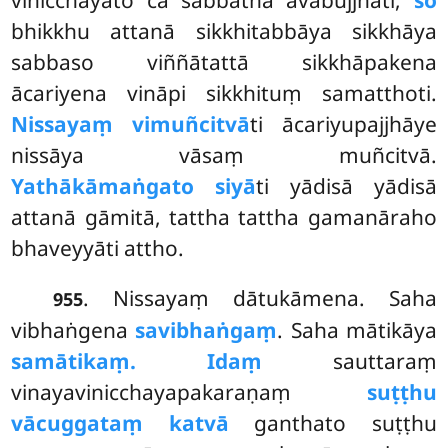
vinicchayato ca sabbathā avabujjhati,
so
bhikkhu attanā sikkhitabbāya sikkhāya
sabbaso viññātattā sikkhāpakena
ācariyena vināpi sikkhituṃ samatthoti.
Nissayaṃ vimuñcitvā
ti ācariyupajjhāye
nissāya vāsaṃ muñcitvā.
Yathākāmaṅgato siyā
ti yādisā yādisā
attanā gāmitā, tattha tattha gamanāraho
bhaveyyāti attho.
. Nissayaṃ dātukāmena. Saha
955
vibhaṅgena
savibhaṅgaṃ
. Saha mātikāya
samātikaṃ. Idaṃ
sauttaraṃ
vinayavinicchayapakaraṇaṃ
suṭṭhu
vācuggataṃ katvā
ganthato suṭṭhu