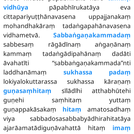
vidhūya
pāpabhīrukatāya eva
cittapariyuṭṭhānavasena uppajjanakaṃ
mohandhakāraṃ tadaṅgapahānavasena
vidhametvā.
Sabbaṅgaṇakammadaṃ
sabbesaṃ rāgādīnaṃ aṅgaṇānaṃ
kammaṃ tadaṅgādipahānaṃ dadāti
āvahatīti ‘‘sabbaṅgaṇakammada’’nti
laddhanāmaṃ
sukhassa padaṃ
lokiyalokuttarassa sukhassa kāraṇaṃ
guṇasaṃhitaṃ
sīlādīhi atthabhūtehi
guṇehi saṃhitaṃ yuttaṃ
guṇappakāsakaṃ
hitaṃ
amatosadhaṃ
viya
sabbadosasabbabyādhirahitatāya
ajarāamatādiguṇāvahattā hitaṃ
imaṃ