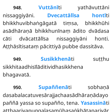
.
Vuttānī
ti yathāvuttāni
948
nissaggiyāni.
Dvecattālīsa hontī
ti
bhikkhuvibhaṅgāgatā tiṃsa, bhikkhūhi
asādhāraṇā bhikkhunīnaṃ ādito dvādasa
cāti dvācattālīsa nissaggiyāni honti.
Aṭṭhāsītisataṃ pācittiyā pubbe dassitāva.
.
Susikkhenā
ti suṭṭhu
949
sikkhitaadhisīlāditividhasikkhena
bhagavatā.
.
Supaññenā
ti sobhaṇā
950
dasabalacatuvesārajjachaasādhāraṇādayo
paññā yassa so supañño, tena.
Yasassinā
ti
aṭṭhaariyapuggalasamūhasaṅkhātaparivār