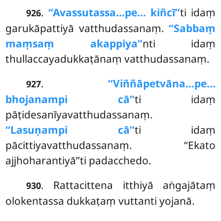
.
‘‘Avassutassa…pe… kiñcī’’
ti idaṃ
926
garukāpattiyā vatthudassanaṃ.
‘‘Sabbaṃ
maṃsaṃ akappiya’’
nti idaṃ
thullaccayadukkaṭānaṃ vatthudassanaṃ.
.
‘‘Viññāpetvāna…pe…
927
bhojanampi cā’’
ti idaṃ
pāṭidesanīyavatthudassanaṃ.
‘‘Lasuṇampi cā’’
ti idaṃ
pācittiyavatthudassanaṃ. ‘‘Ekato
ajjhoharantiyā’’ti padacchedo.
. Rattacittena itthiyā aṅgajātaṃ
930
olokentassa dukkaṭaṃ vuttanti yojanā.