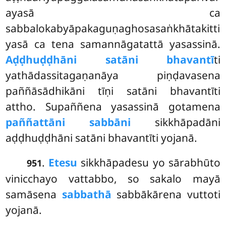
ayasā ca
sabbalokabyāpakaguṇaghosasaṅkhātakitti
yasā ca tena samannāgatattā yasassinā.
Aḍḍhuḍḍhāni satāni bhavantī
ti
yathādassitagaṇanāya piṇḍavasena
paññāsādhikāni tīṇi satāni bhavantīti
attho. Supaññena yasassinā gotamena
paññattāni sabbāni
sikkhāpadāni
aḍḍhuḍḍhāni satāni bhavantīti yojanā.
.
Etesu
sikkhāpadesu yo sārabhūto
951
vinicchayo vattabbo, so sakalo mayā
samāsena
sabbathā
sabbākārena vuttoti
yojanā.