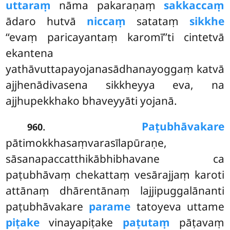
uttaraṃ
nāma pakaraṇaṃ
sakkaccaṃ
ādaro hutvā
niccaṃ
satataṃ
sikkhe
‘‘evaṃ paricayantaṃ karomī’’ti cintetvā
ekantena
yathāvuttapayojanasādhanayoggaṃ katvā
ajjhenādivasena sikkheyya eva, na
ajjhupekkhako bhaveyyāti yojanā.
.
Paṭubhāvakare
960
pātimokkhasaṃvarasīlapūraṇe,
sāsanapaccatthikābhibhavane ca
paṭubhāvaṃ chekattaṃ vesārajjaṃ karoti
attānaṃ dhārentānaṃ lajjipuggalānanti
paṭubhāvakare
parame
tatoyeva uttame
piṭake
vinayapiṭake
paṭutaṃ
pāṭavaṃ