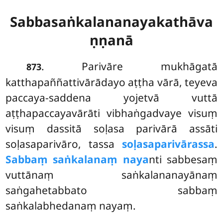
Sabbasaṅkalananayakathāva
ṇṇanā
. Parivāre mukhāgatā
873
katthapaññattivārādayo aṭṭha vārā, teyeva
paccaya-saddena yojetvā vuttā
aṭṭhapaccayavārāti vibhaṅgadvaye visuṃ
visuṃ dassitā soḷasa parivārā assāti
soḷasaparivāro, tassa
soḷasaparivārassa
.
Sabbaṃ saṅkalanaṃ naya
nti sabbesaṃ
vuttānaṃ saṅkalananayānaṃ
saṅgahetabbato sabbaṃ
saṅkalabhedanaṃ nayaṃ.