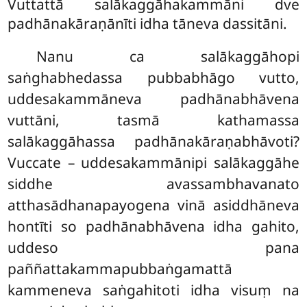
Vuttattā salākaggāhakammāni dve
padhānakāraṇānīti idha tāneva dassitāni.
Nanu ca salākaggāhopi
saṅghabhedassa pubbabhāgo vutto,
uddesakammāneva padhānabhāvena
vuttāni, tasmā kathamassa
salākaggāhassa padhānakāraṇabhāvoti?
Vuccate – uddesakammānipi salākaggāhe
siddhe avassambhavanato
atthasādhanapayogena vinā asiddhāneva
hontīti so padhānabhāvena idha gahito,
uddeso pana
paññattakammapubbaṅgamattā
kammeneva saṅgahitoti idha visuṃ na