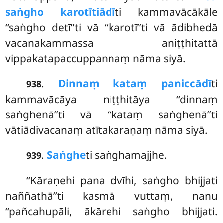
saṅgho karotītiādī
ti kammavācākāle
‘‘saṅgho detī’’ti vā ‘‘karotī’’ti vā ādibhedā
vacanakammassa aniṭṭhitattā
vippakatapaccuppannaṃ nāma siyā.
.
Dinnaṃ kataṃ paniccādī
ti
938
kammavācāya niṭṭhitāya ‘‘dinnaṃ
saṅghenā’’ti vā ‘‘kataṃ saṅghenā’’ti
vātiādivacanaṃ atītakaraṇaṃ nāma siyā.
.
Saṅghe
ti saṅghamajjhe.
939
‘‘Kāraṇehi pana dvīhi, saṅgho bhijjati
naññathā’’ti kasmā vuttaṃ, nanu
‘‘pañcahupāli, ākārehi saṅgho bhijjati.