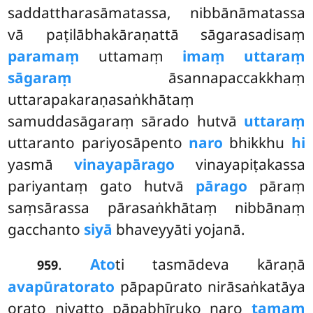
saddattharasāmatassa, nibbānāmatassa
vā paṭilābhakāraṇattā sāgarasadisaṃ
paramaṃ
uttamaṃ
imaṃ uttaraṃ
sāgaraṃ
āsannapaccakkhaṃ
uttarapakaraṇasaṅkhātaṃ
samuddasāgaraṃ sārado hutvā
uttaraṃ
uttaranto pariyosāpento
naro
bhikkhu
hi
yasmā
vinayapārago
vinayapiṭakassa
pariyantaṃ gato hutvā
pārago
pāraṃ
saṃsārassa pārasaṅkhātaṃ nibbānaṃ
gacchanto
siyā
bhaveyyāti yojanā.
.
Ato
ti tasmādeva kāraṇā
959
avapūratorato
pāpapūrato nirāsaṅkatāya
orato nivatto pāpabhīruko naro
tamaṃ