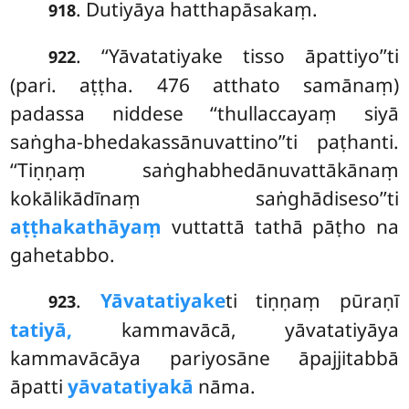
. Dutiyāya hatthapāsakaṃ.
918
. ‘‘Yāvatatiyake tisso āpattiyo’’ti
922
(pari. aṭṭha. 476 atthato samānaṃ)
padassa niddese ‘‘thullaccayaṃ siyā
saṅgha-bhedakassānuvattino’’ti paṭhanti.
‘‘Tiṇṇaṃ saṅghabhedānuvattākānaṃ
kokālikādīnaṃ saṅghādiseso’’ti
aṭṭhakathāyaṃ
vuttattā tathā pāṭho na
gahetabbo.
.
Yāvatatiyake
ti tiṇṇaṃ pūraṇī
923
tatiyā,
kammavācā, yāvatatiyāya
kammavācāya pariyosāne āpajjitabbā
āpatti
yāvatatiyakā
nāma.