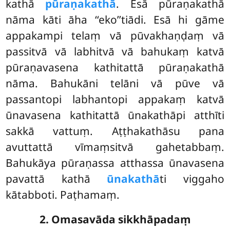
kathā
pūraṇakathā
. Esā pūraṇakathā
nāma kāti āha ‘‘eko’’tiādi. Esā hi gāme
appakampi telaṃ vā pūvakhaṇḍaṃ vā
passitvā vā labhitvā vā bahukaṃ katvā
pūraṇavasena kathitattā pūraṇakathā
nāma. Bahukāni telāni vā pūve vā
passantopi labhantopi appakaṃ katvā
ūnavasena kathitattā
ūnakathāpi atthīti
sakkā vattuṃ. Aṭṭhakathāsu pana
avuttattā vīmaṃsitvā gahetabbaṃ.
Bahukāya pūraṇassa atthassa ūnavasena
pavattā kathā
ūnakathā
ti viggaho
kātabboti. Paṭhamaṃ.
2. Omasavāda sikkhāpadaṃ