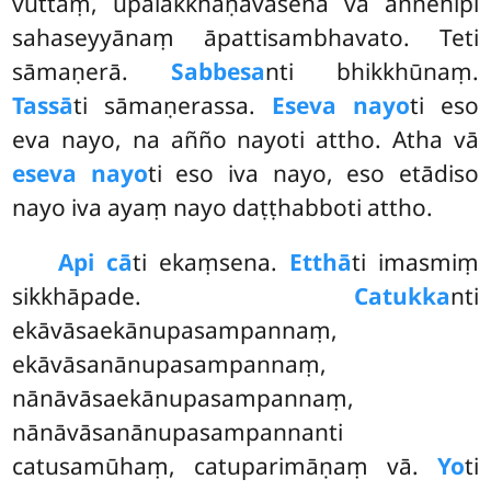
vuttaṃ, upalakkhaṇavasena vā aññehipi
sahaseyyānaṃ āpattisambhavato. Teti
sāmaṇerā.
Sabbesa
nti bhikkhūnaṃ.
Tassā
ti sāmaṇerassa.
Eseva nayo
ti eso
eva nayo, na añño nayoti attho. Atha vā
eseva nayo
ti eso iva nayo, eso etādiso
nayo iva ayaṃ nayo daṭṭhabboti attho.
Api cā
ti ekaṃsena.
Etthā
ti imasmiṃ
sikkhāpade.
Catukka
nti
ekāvāsaekānupasampannaṃ,
ekāvāsanānupasampannaṃ,
nānāvāsaekānupasampannaṃ,
nānāvāsanānupasampannanti
catusamūhaṃ, catuparimāṇaṃ vā.
Yo
ti