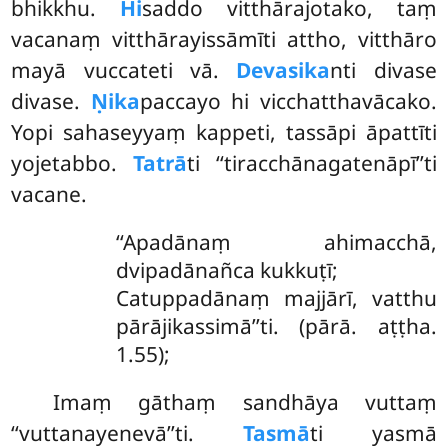
bhikkhu.
Hi
saddo vitthārajotako, taṃ
vacanaṃ vitthārayissāmīti attho, vitthāro
mayā vuccateti vā.
Devasika
nti divase
divase.
Ṇika
paccayo hi vicchatthavācako.
Yopi sahaseyyaṃ kappeti, tassāpi āpattīti
yojetabbo.
Tatrā
ti ‘‘tiracchānagatenāpī’’ti
vacane.
‘‘Apadānaṃ ahimacchā,
dvipadānañca kukkuṭī;
Catuppadānaṃ majjārī, vatthu
pārājikassimā’’ti. (pārā. aṭṭha.
1.55);
Imaṃ gāthaṃ sandhāya vuttaṃ
‘‘vuttanayenevā’’ti.
Tasmā
ti yasmā