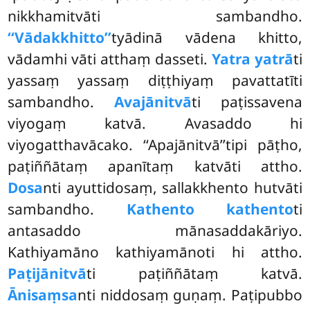
nikkhamitvāti sambandho.
‘‘Vādakkhitto’’
tyādinā vādena khitto,
vādamhi vāti atthaṃ dasseti.
Yatra yatrā
ti
yassaṃ yassaṃ diṭṭhiyaṃ pavattatīti
sambandho.
Avajānitvā
ti paṭissavena
viyogaṃ katvā. Avasaddo hi
viyogatthavācako. ‘‘Apajānitvā’’tipi pāṭho,
paṭiññātaṃ apanītaṃ katvāti attho.
Dosa
nti ayuttidosaṃ, sallakkhento hutvāti
sambandho.
Kathento kathento
ti
antasaddo mānasaddakāriyo.
Kathiyamāno kathiyamānoti hi attho.
Paṭijānitvā
ti paṭiññātaṃ katvā.
Ānisaṃsa
nti niddosaṃ guṇaṃ. Paṭipubbo