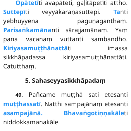
Opātetī
ti avapāteti, gaḷitāpetīti attho.
Suttepī
ti veyyākaraṇasuttepi.
Ta
nti
yebhuyyena paguṇaganthaṃ.
Parisaṅkamāna
nti sārajjamānaṃ. Yaṃ
pana vacanaṃ vuttanti sambandho.
Kiriyasamuṭṭhānattā
ti imassa
sikkhāpadassa kiriyasamuṭṭhānattāti.
Catutthaṃ.
5. Sahaseyyasikkhāpadaṃ
. Pañcame muṭṭhā sati etesanti
49
muṭṭhassatī
. Natthi sampajānaṃ etesanti
asampajānā. Bhavaṅgotiṇṇakāle
ti
niddokkamanakāle.