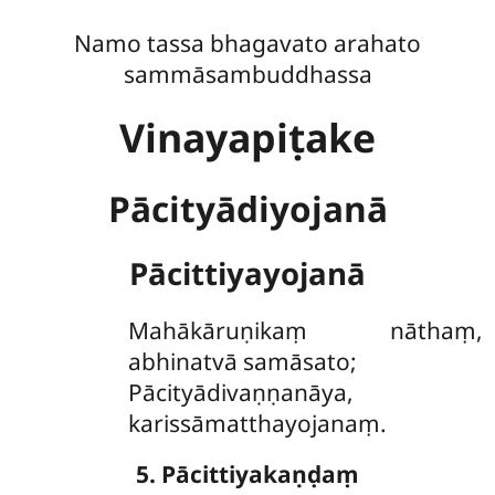
Namo tassa bhagavato arahato
sammāsambuddhassa
Vinayapiṭake
Pācityādiyojanā
Pācittiyayojanā
Mahākāruṇikaṃ
nāthaṃ,
abhinatvā samāsato;
Pācityādivaṇṇanāya,
karissāmatthayojanaṃ.
5. Pācittiyakaṇḍaṃ