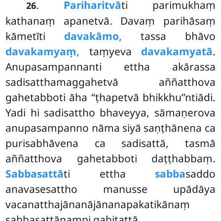
.
Pariharitvā
ti
parimukhaṃ
26
kathanaṃ apanetvā. Davaṃ parihāsaṃ
kāmetīti
davakāmo,
tassa bhāvo
davakamyaṃ,
taṃyeva
davakamyatā
.
Anupasampannanti ettha akārassa
sadisatthamaggahetvā aññatthova
gahetabboti āha ‘‘ṭhapetvā bhikkhu’’ntiādi.
Yadi hi sadisattho bhaveyya, sāmaṇerova
anupasampanno nāma siyā saṇṭhānena ca
purisabhāvena ca sadisattā, tasmā
aññatthova gahetabboti daṭṭhabbaṃ.
Sabbasattā
ti ettha
sabba
saddo
anavasesattho manusse upādāya
vacanatthajānanājānanapakatikānaṃ
sabbasattānampi gahitattā.