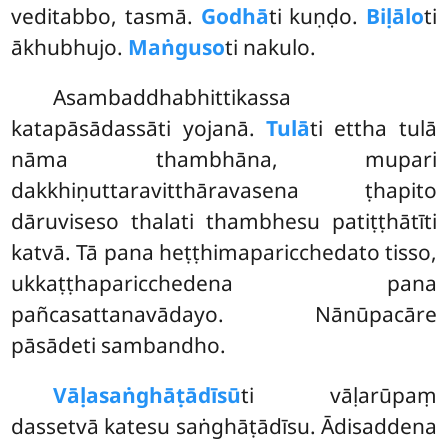
veditabbo, tasmā.
Godhā
ti kuṇḍo.
Biḷālo
ti
ākhubhujo.
Maṅguso
ti nakulo.
Asambaddhabhittikassa
katapāsādassāti yojanā.
Tulā
ti ettha tulā
nāma thambhāna, mupari
dakkhiṇuttaravitthāravasena ṭhapito
dāruviseso thalati thambhesu patiṭṭhātīti
katvā. Tā pana heṭṭhimaparicchedato tisso,
ukkaṭṭhaparicchedena pana
pañcasattanavādayo. Nānūpacāre
pāsādeti sambandho.
Vāḷasaṅghāṭādīsū
ti
vāḷarūpaṃ
dassetvā katesu saṅghāṭādīsu. Ādisaddena