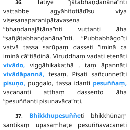
. Tatiye ‘‘jātabhaṇḍanāna’’nti
36
vattabbe agyāhitotiādīsu viya
visesanaparanipātavasena
‘‘bhaṇḍanajātāna’’nti vuttanti āha
‘‘sañjātabhaṇḍanāna’’nti. ‘‘Pubbabhāgo’’ti
vatvā tassa sarūpaṃ dasseti ‘‘iminā ca
iminā cā’’tiādinā. Viruddhaṃ vadati etenāti
vivādo,
viggāhikakathā
, taṃ āpannāti
vivādāpannā,
tesaṃ. Pisati sañcuṇṇetīti
pisuṇo,
puggalo, tassa idanti
pesuññaṃ,
vacananti atthaṃ dassento āha
‘‘pesuññanti pisuṇavāca’’nti.
.
Bhikkhupesuññe
ti bhikkhūnaṃ
37
santikaṃ upasaṃhaṭe pesuññavacaneti