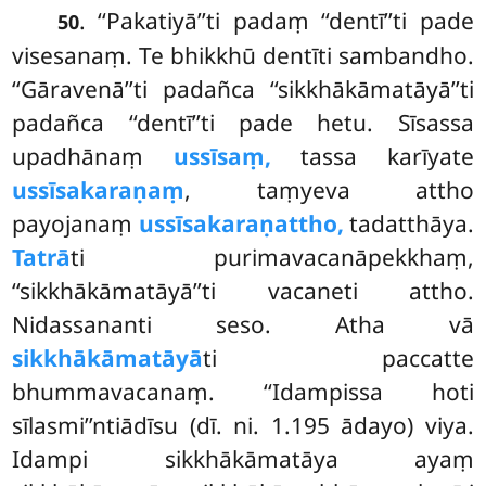
. ‘‘Pakatiyā’’ti padaṃ ‘‘dentī’’ti pade
50
visesanaṃ. Te bhikkhū dentīti sambandho.
‘‘Gāravenā’’ti padañca ‘‘sikkhākāmatāyā’’ti
padañca ‘‘dentī’’ti pade hetu. Sīsassa
upadhānaṃ
ussīsaṃ,
tassa karīyate
ussīsakaraṇaṃ
, taṃyeva attho
payojanaṃ
ussīsakaraṇattho,
tadatthāya.
Tatrā
ti purimavacanāpekkhaṃ,
‘‘sikkhākāmatāyā’’ti vacaneti attho.
Nidassananti seso. Atha vā
sikkhākāmatāyā
ti paccatte
bhummavacanaṃ. ‘‘Idampissa hoti
sīlasmi’’ntiādīsu (dī. ni. 1.195 ādayo) viya.
Idampi sikkhākāmatāya ayaṃ