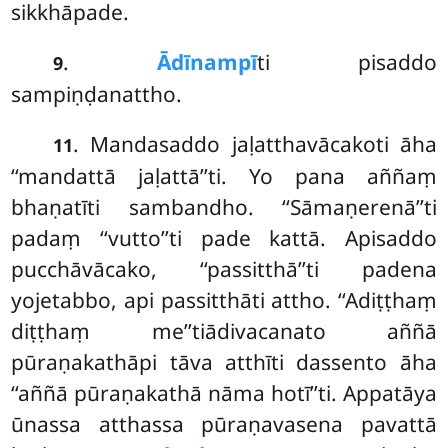
sikkhāpade.
.
Ādīnampī
ti pisaddo
9
sampiṇḍanattho.
. Mandasaddo jaḷatthavācakoti āha
11
‘‘mandattā jaḷattā’’ti. Yo pana aññaṃ
bhaṇatīti sambandho. ‘‘Sāmaṇerenā’’ti
padaṃ ‘‘vutto’’ti pade kattā. Apisaddo
pucchāvācako, ‘‘passitthā’’ti padena
yojetabbo, api passitthāti attho. ‘‘Adiṭṭhaṃ
diṭṭhaṃ me’’tiādivacanato aññā
pūraṇakathāpi tāva atthīti dassento āha
‘‘aññā pūraṇakathā nāma hotī’’ti. Appatāya
ūnassa atthassa pūraṇavasena pavattā