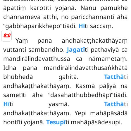
āpattiṃ karotīti yojanā. Nanu pamukhe
channameva atthi, no paricchannanti āha
‘‘gabbhaparikkhepo’’tiādi.
Hī
ti saccaṃ.
📜
Yaṃ pana andhakaṭṭhakathāyaṃ
vuttanti sambandho.
Jagatī
ti pathaviyā ca
mandirālindavatthussa ca nāmametaṃ.
Idha pana mandirālindavatthusaṅkhātā
bhūbhedā gahitā.
Tatthā
ti
andhakaṭṭhakathāyaṃ. Kasmā pāḷiyā na
sametīti āha ‘‘dasahatthubbedhāpī’’tiādi.
Hī
ti yasmā.
Tatthā
ti
andhakaṭṭhakathāyaṃ. Yepi mahāpāsādā
hontīti yojanā.
Tesupī
ti mahāpāsādesupi.