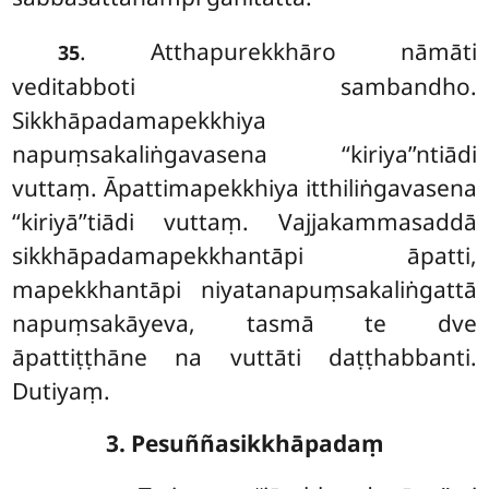
. Atthapurekkhāro nāmāti
35
veditabboti sambandho.
Sikkhāpadamapekkhiya
napuṃsakaliṅgavasena ‘‘kiriya’’ntiādi
vuttaṃ. Āpattimapekkhiya itthiliṅgavasena
‘‘kiriyā’’tiādi vuttaṃ. Vajjakammasaddā
sikkhāpadamapekkhantāpi āpatti,
mapekkhantāpi niyatanapuṃsakaliṅgattā
napuṃsakāyeva, tasmā te dve
āpattiṭṭhāne na vuttāti daṭṭhabbanti.
Dutiyaṃ.
3. Pesuññasikkhāpadaṃ