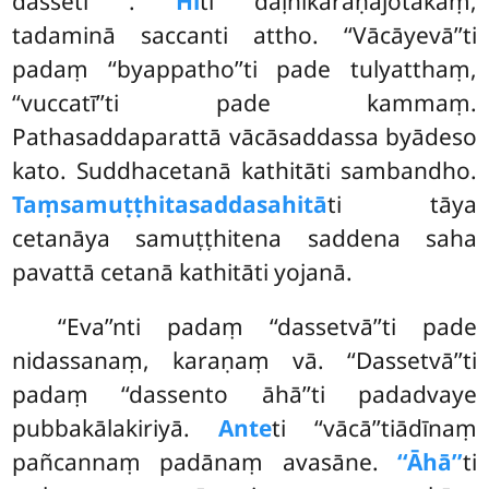
dasseti
.
Hī
ti daḷhīkaraṇajotakaṃ,
tadaminā saccanti attho. ‘‘Vācāyevā’’ti
padaṃ ‘‘byappatho’’ti pade tulyatthaṃ,
‘‘vuccatī’’ti pade kammaṃ.
Pathasaddaparattā vācāsaddassa byādeso
kato. Suddhacetanā kathitāti sambandho.
Taṃsamuṭṭhitasaddasahitā
ti tāya
cetanāya samuṭṭhitena saddena saha
pavattā cetanā kathitāti yojanā.
‘‘Eva’’nti padaṃ ‘‘dassetvā’’ti pade
nidassanaṃ, karaṇaṃ vā. ‘‘Dassetvā’’ti
padaṃ ‘‘dassento āhā’’ti padadvaye
pubbakālakiriyā.
Ante
ti ‘‘vācā’’tiādīnaṃ
pañcannaṃ padānaṃ avasāne.
‘‘Āhā’’
ti