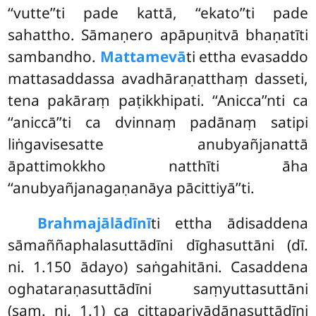
‘‘vutte’’ti pade kattā, ‘‘ekato’’ti pade
sahattho. Sāmaṇero apāpuṇitvā bhaṇatīti
sambandho.
Mattamevā
ti ettha evasaddo
mattasaddassa avadhāraṇatthaṃ dasseti,
tena pakāraṃ paṭikkhipati. ‘‘Anicca’’nti ca
‘‘aniccā’’ti ca dvinnaṃ padānaṃ satipi
liṅgavisesatte anubyañjanattā
āpattimokkho natthīti āha
‘‘anubyañjanagaṇanāya pācittiyā’’ti.
Brahmajālādīnī
ti
ettha ādisaddena
sāmaññaphalasuttādīni dīghasuttāni (dī.
ni. 1.150 ādayo) saṅgahitāni. Casaddena
oghataraṇasuttādīni saṃyuttasuttāni
(saṃ. ni. 1.1) ca cittapariyādānasuttādīni