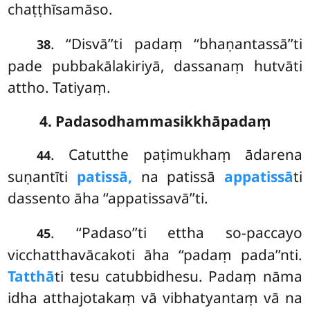
chaṭṭhīsamāso.
. ‘‘Disvā’’ti padaṃ ‘‘bhaṇantassā’’ti
38
pade pubbakālakiriyā, dassanaṃ hutvāti
attho. Tatiyaṃ.
4. Padasodhammasikkhāpadaṃ
. Catutthe paṭimukhaṃ ādarena
44
suṇantīti
patissā,
na patissā
appatissā
ti
dassento āha ‘‘appatissavā’’ti.
. ‘‘Padaso’’ti
ettha so-paccayo
45
vicchatthavācakoti āha ‘‘padaṃ pada’’nti.
Tatthā
ti tesu catubbidhesu. Padaṃ nāma
idha atthajotakaṃ vā vibhatyantaṃ vā na