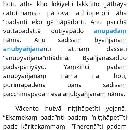
hoti, atha kho lokiyehi lakkhito gāthāya
catutthaṃso pādova adhippetoti āha
‘‘padanti eko gāthāpādo’’ti. Anu pacchā
vuttapadattā dutiyapādo
anupadaṃ
nāma. Anu sadisaṃ byañjanaṃ
anubyañjana
nti atthaṃ dasseti
‘‘anubyañjana’’ntiādinā. Byañjanasaddo
pada-pariyāyo. Yaṃkiñci padaṃ
anubyañjanaṃ nāma na hoti,
purimapadena pana sadisaṃ
pacchimapadameva anubyañjanaṃ nāma.
Vācento hutvā niṭṭhāpetīti yojanā.
‘‘Ekamekaṃ pada’’nti padaṃ ‘‘niṭṭhāpetī’’ti
pade kāritakammaṃ. ‘‘Therenā’’ti padaṃ