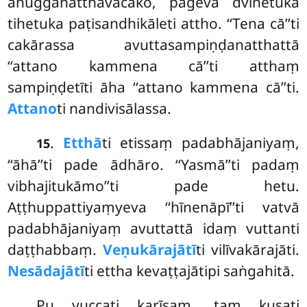
anuggahatthavācako, pageva dvihetuka
tihetuka paṭisandhikāleti attho. ‘‘Tena cā’’ti
cakārassa avuttasampiṇḍanatthattā
‘‘attano kammena cā’’ti atthaṃ
sampiṇḍetīti āha ‘‘attano kammena cā’’ti.
Attano
ti nandivisālassa.
.
Etthā
ti etissaṃ padabhājaniyaṃ,
15
‘‘āhā’’ti pade ādhāro. ‘‘Yasmā’’ti padaṃ
vibhajitukāmo’’ti pade hetu.
Aṭṭhuppattiyaṃyeva ‘‘hīnenāpī’’ti vatvā
padabhājaniyaṃ avuttattā idaṃ vuttanti
daṭṭhabbaṃ.
Veṇukārajātī
ti vilīvakārajāti.
Nesādajātī
ti ettha kevaṭṭajātipi saṅgahitā.
Pu vuccati karīsaṃ, taṃ kusati