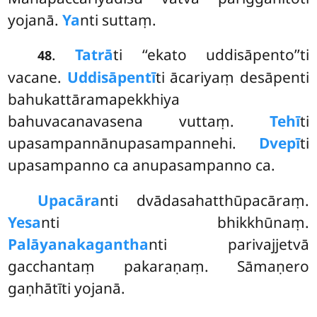
yojanā.
Ya
nti suttaṃ.
.
Tatrā
ti ‘‘ekato uddisāpento’’ti
48
vacane.
Uddisāpentī
ti ācariyaṃ desāpenti
bahukattāramapekkhiya
bahuvacanavasena vuttaṃ.
Tehī
ti
upasampannānupasampannehi.
Dvepī
ti
upasampanno ca anupasampanno ca.
Upacāra
nti
dvādasahatthūpacāraṃ.
Yesa
nti bhikkhūnaṃ.
Palāyanakagantha
nti parivajjetvā
gacchantaṃ pakaraṇaṃ. Sāmaṇero
gaṇhātīti yojanā.