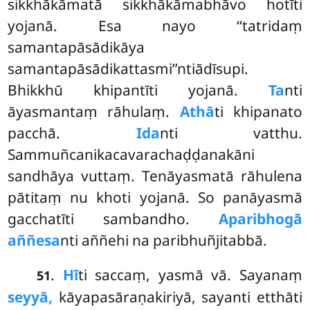
sikkhākāmatā sikkhākāmabhāvo hotīti
yojanā. Esa nayo ‘‘tatridaṃ
samantapāsādikāya
samantapāsādikattasmi’’ntiādīsupi.
Bhikkhū khipantīti yojanā.
Ta
nti
āyasmantaṃ rāhulaṃ.
Athā
ti khipanato
pacchā.
Ida
nti vatthu.
Sammuñcanikacavarachaḍḍanakāni
sandhāya vuttaṃ. Tenāyasmatā rāhulena
pātitaṃ nu khoti yojanā. So panāyasmā
gacchatīti sambandho.
Aparibhogā
aññesa
nti aññehi na paribhuñjitabbā.
.
Hī
ti saccaṃ, yasmā vā. Sayanaṃ
51
seyyā,
kāyapasāraṇakiriyā, sayanti etthāti