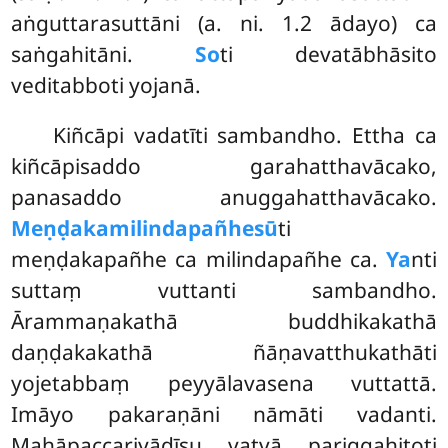
aṅguttarasuttāni (a. ni. 1.2 ādayo) ca
saṅgahitāni.
So
ti devatābhāsito
veditabboti yojanā.
Kiñcāpi vadatīti sambandho. Ettha ca
kiñcāpisaddo garahatthavācako,
panasaddo anuggahatthavācako.
Meṇḍakamilindapañhesū
ti
meṇḍakapañhe ca milindapañhe ca.
Ya
nti
suttaṃ vuttanti sambandho.
Ārammaṇakathā buddhikakathā
daṇḍakakathā ñāṇavatthukathāti
yojetabbaṃ peyyālavasena vuttattā.
Imāyo pakaraṇāni nāmāti vadanti.
Mahāpaccariyādīsu vatvā pariggahitoti