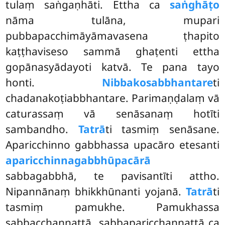
tulaṃ saṅgaṇhāti. Ettha ca
saṅghāṭo
nāma tulāna, mupari
pubbapacchimāyāmavasena ṭhapito
kaṭṭhaviseso sammā ghaṭenti ettha
gopānasyādayoti
katvā. Te pana tayo
honti.
Nibbakosabbhantare
ti
chadanakoṭiabbhantare. Parimaṇḍalaṃ vā
caturassaṃ vā senāsanaṃ hotīti
sambandho.
Tatrā
ti tasmiṃ senāsane.
Aparicchinno gabbhassa upacāro etesanti
aparicchinnagabbhūpacārā
sabbagabbhā, te pavisantīti attho.
Nipannānaṃ bhikkhūnanti yojanā.
Tatrā
ti
tasmiṃ pamukhe. Pamukhassa
sabbacchannattā, sabbaparicchannattā ca