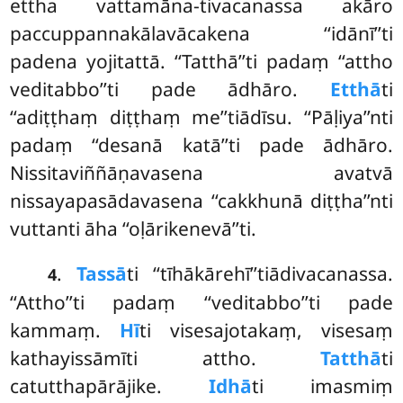
ettha vattamāna-tivacanassa akāro
paccuppannakālavācakena ‘‘idānī’’ti
padena yojitattā. ‘‘Tatthā’’ti padaṃ ‘‘attho
veditabbo’’ti pade ādhāro.
Etthā
ti
‘‘adiṭṭhaṃ diṭṭhaṃ me’’tiādīsu. ‘‘Pāḷiya’’nti
padaṃ ‘‘desanā katā’’ti pade ādhāro.
Nissitaviññāṇavasena avatvā
nissayapasādavasena ‘‘cakkhunā diṭṭha’’nti
vuttanti āha ‘‘oḷārikenevā’’ti.
.
Tassā
ti ‘‘tīhākārehī’’tiādivacanassa.
4
‘‘Attho’’ti padaṃ ‘‘veditabbo’’ti pade
kammaṃ.
Hī
ti visesajotakaṃ, visesaṃ
kathayissāmīti attho.
Tatthā
ti
catutthapārājike.
Idhā
ti imasmiṃ