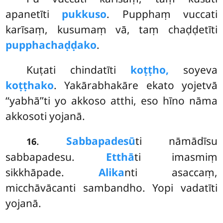
apanetīti
pukkuso
. Pupphaṃ vuccati
karīsaṃ, kusumaṃ vā, taṃ chaḍḍetīti
pupphachaḍḍako
.
Kuṭati
chindatīti
koṭṭho,
soyeva
koṭṭhako
. Yakārabhakāre ekato yojetvā
‘‘yabhā’’ti yo akkoso atthi, eso hīno nāma
akkosoti yojanā.
.
Sabbapadesū
ti nāmādīsu
16
sabbapadesu.
Etthā
ti imasmiṃ
sikkhāpade.
Alika
nti asaccaṃ,
micchāvācanti sambandho. Yopi vadatīti
yojanā.