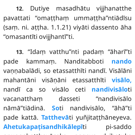
. Dutiye masadhātu vijjhanatthe
12
pavattati ‘‘omaṭṭhaṃ ummaṭṭha’’ntiādīsu
(saṃ. ni. aṭṭha. 1.1.21) viyāti dassento āha
‘‘omasantīti ovijjhantī’’ti.
. ‘‘Idaṃ vatthu’’nti padaṃ ‘‘āharī’’ti
13
pade kammaṃ. Nanditabboti
nando
vaṇṇabalādi, so etassatthīti nandī. Visālāni
mahantāni visāṇāni etassatthīti
visālo,
nandī ca so visālo ceti
nandivisālo
ti
vacanatthaṃ dasseti ‘‘nandivisālo
nāmā’’tiādinā.
So
ti nandivisālo, ‘‘āhā’’ti
pade kattā.
Tatthevā
ti yuñjitaṭṭhāneyeva.
Ahetukapaṭisandhikālepī
ti pi-saddo