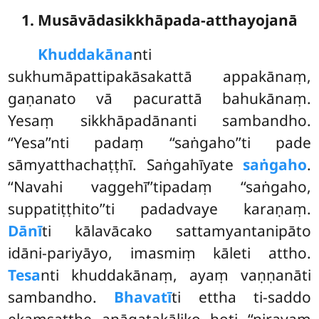
1. Musāvādasikkhāpada-atthayojanā
Khuddakāna
nti
sukhumāpattipakāsakattā appakānaṃ,
gaṇanato vā pacurattā bahukānaṃ.
Yesaṃ sikkhāpadānanti sambandho.
‘‘Yesa’’nti padaṃ ‘‘saṅgaho’’ti pade
sāmyatthachaṭṭhī. Saṅgahīyate
saṅgaho
.
‘‘Navahi vaggehī’’tipadaṃ ‘‘saṅgaho,
suppatiṭṭhito’’ti padadvaye karaṇaṃ.
Dānī
ti kālavācako sattamyantanipāto
idāni-pariyāyo, imasmiṃ kāleti attho.
Tesa
nti khuddakānaṃ, ayaṃ vaṇṇanāti
sambandho.
Bhavatī
ti ettha ti-saddo