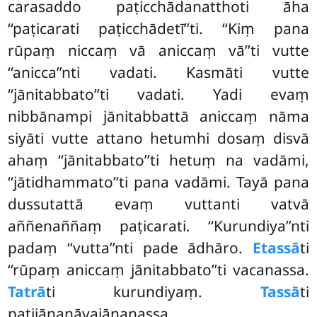
carasaddo paṭicchādanatthoti āha
‘‘paṭicarati paṭicchādetī’’ti. ‘‘Kiṃ pana
rūpaṃ niccaṃ vā aniccaṃ vā’’ti vutte
‘‘anicca’’nti vadati. Kasmāti vutte
‘‘jānitabbato’’ti vadati. Yadi evaṃ
nibbānampi jānitabbattā aniccaṃ nāma
siyāti vutte attano hetumhi dosaṃ disvā
ahaṃ ‘‘jānitabbato’’ti hetuṃ na vadāmi,
‘‘jātidhammato’’ti pana vadāmi. Tayā pana
dussutattā evaṃ vuttanti vatvā
aññenaññaṃ paṭicarati. ‘‘Kurundiya’’nti
padaṃ ‘‘vutta’’nti pade ādhāro.
Etassā
ti
‘‘rūpaṃ aniccaṃ jānitabbato’’ti vacanassa.
Tatrā
ti kurundiyaṃ.
Tassā
ti
paṭijānanāvajānanassa.