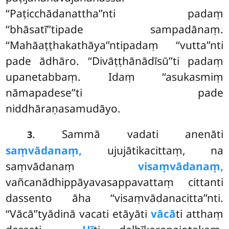
‘‘Paṭicchādanattha’’nti padaṃ
‘‘bhāsatī’’tipade sampadānaṃ.
‘‘Mahāaṭṭhakathāya’’ntipadaṃ ‘‘vutta’’nti
pade ādhāro. ‘‘Divāṭṭhānādīsū’’ti padaṃ
upanetabbaṃ. Idaṃ ‘‘asukasmiṃ
nāmapadese’’ti pade
niddhāraṇasamudāyo.
. Sammā
vadati anenāti
3
saṃvādanaṃ,
ujujātikacittaṃ, na
saṃvādanaṃ
visaṃvādanaṃ,
vañcanādhippāyavasappavattaṃ cittanti
dassento āha ‘‘visaṃvādanacitta’’nti.
‘‘Vācā’’tyādinā vacati etāyāti
vācā
ti atthaṃ