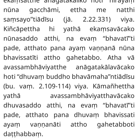
ekaṃsatthe anāgatakāliko hoti ‘‘nirayaṃ
nūna gacchāmi, ettha me natthi
saṃsayo’’tiādīsu (jā. 2.22.331) viya.
Kiñcāpettha hi yathā ekaṃsavācako
nūnasaddo atthi, na evaṃ ‘‘bhavatī’’ti
pade, atthato pana ayaṃ vaṇṇanā nūna
bhavissatīti attho gahetabbo. Atha vā
avassambhāviyatthe anāgatakālavācako
hoti ‘‘dhuvaṃ buddho bhavāmaha’’ntiādīsu
(bu. vaṃ. 2.109-114) viya. Kāmañhettha
yathā avassambhāviyatthavācako
dhuvasaddo atthi, na evaṃ ‘‘bhavatī’’ti
pade, atthato pana dhuvaṃ bhavissati
ayaṃ vaṇṇanāti attho gahetabboti
daṭṭhabbaṃ.