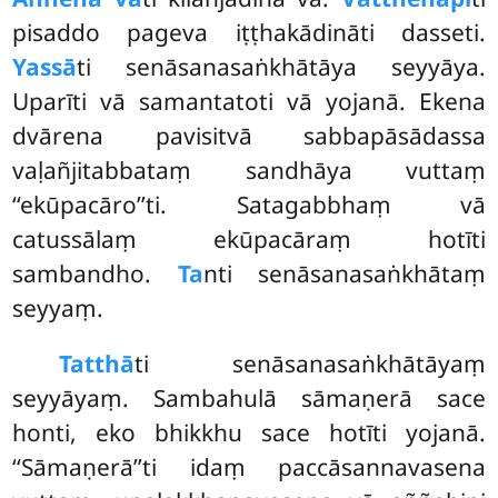
pisaddo pageva iṭṭhakādināti dasseti.
Yassā
ti senāsanasaṅkhātāya seyyāya.
Uparīti vā samantatoti vā yojanā. Ekena
dvārena pavisitvā sabbapāsādassa
vaḷañjitabbataṃ sandhāya vuttaṃ
‘‘ekūpacāro’’ti. Satagabbhaṃ vā
catussālaṃ ekūpacāraṃ hotīti
sambandho.
Ta
nti senāsanasaṅkhātaṃ
seyyaṃ.
Tatthā
ti senāsanasaṅkhātāyaṃ
seyyāyaṃ. Sambahulā sāmaṇerā sace
honti, eko bhikkhu sace hotīti yojanā.
‘‘Sāmaṇerā’’ti
idaṃ paccāsannavasena