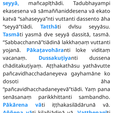
seyyā,
mañcapīṭhādi. Tadubhayampi
ekasesena vā sāmaññaniddesena vā ekato
katvā ‘‘sahaseyya’’nti vuttanti dassento āha
‘‘seyyā’’tiādi.
Tatthā
ti dvīsu seyyāsu.
Tasmā
ti yasmā dve seyyā dassitā, tasmā.
‘‘Sabbacchannā’’tiādinā lakkhaṇaṃ vuttanti
yojanā.
Pākaṭavohāra
nti loke viditaṃ
vacanaṃ.
Dussakuṭiya
nti dussena
chāditakuṭiyaṃ. Aṭṭhakathāsu yathāvutte
pañcavidhacchadaneyeva gayhamāne ko
dosoti āha
‘‘pañcavidhacchadaneyevā’’tiādi. Yaṃ pana
senāsanaṃ parikkhittanti sambandho.
Pākārena vā
ti iṭṭhakasilādārunā vā.
Aññena vā
ti kilañjādinā vā.
Vatthenapī
ti